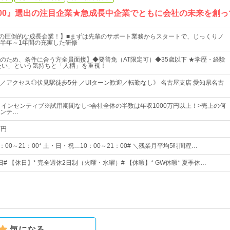
100』選出の注目企業★急成長中企業でともに会社の未来を創
上の圧倒的な成長企業！】■まずは先輩のサポート業務からスタートで、じっくりノ
半年～1年間の充実した研修
のため、条件に合う方全員面接】◆要普免（AT限定可）◆35歳以下 ★学歴・経験
たい」という気持ちと「人柄」を重視！
／アクセス◎伏見駅徒歩5分 ／UIターン歓迎／転勤なし》 名古屋支店 愛知県名古
＋インセンティブ※試用期間なし<会社全体の半数は年収1000万円以上！>売上の何
ンテ…
万円
：00～21：00* 土・日・祝…10：00～21：00# ＼残業月平均5時間程…
0日# 【休日】* 完全週休2日制（火曜・水曜）# 【休暇】* GW休暇* 夏季休…
気になる