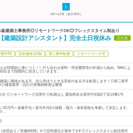
1
1件〜17件（全17件中）
◎1級建築士事務所◎リモートワークOK◎フレックスタイム制あり
【建築設計アシスタント】完全土日祝休み
正社員
学歴不問
完全週休2日制
第二新卒歓迎
リモートワーク可
ルが段階的に身につく！》打ち合わせ資料・申請書類等の作成から始め、BIMによ
対応まで段階的に担当していきます。
建築に興味がある方、自ら学ぼうとする意欲のある方を歓迎します！◎第二新卒
K◎建築業界・設計の実務経験者は優遇
1分 ◎リモートワーク活用可 ◎転勤なし 愛知県名古屋市中区錦2丁目19番1号
00円～35万円＋各種手当＋賞与年2回※経験・能力・保有資格を考慮して決定します。
3…
円
00（休憩あり／実働8時間）# ◎定時退社が基本です# ◎フレックスタイム制活用可