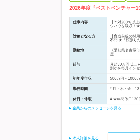
2026年度『ベストベンチャー
仕事内容
【昨対200％以
ウハウを吸収！★
対象となる方
【育成前提の採用
不問 ★「頑張り
勤務地
《愛知県名古屋市
屋…
給与
月給30万円以上
割かを毎月インセ
初年度年収
500万円～1000
勤務時間
* 月・木・金…13
休日・休暇
# ★年間休日13
企業からのメッセージを見る
求人詳細を見る