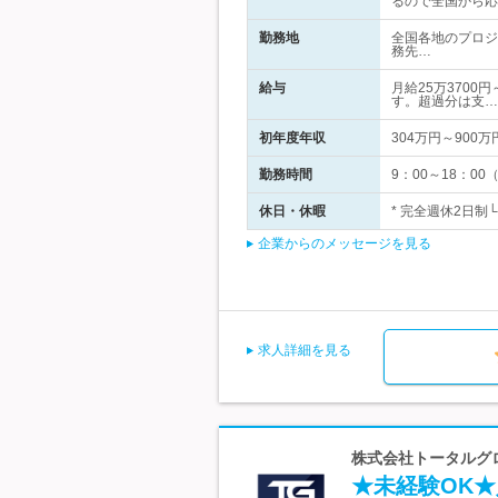
るので全国から応
勤務地
全国各地のプロジ
務先…
給与
月給25万3700
す。超過分は支…
初年度年収
304万円～900万
勤務時間
9：00～18：
休日・休暇
* 完全週休2日制
企業からのメッセージを見る
求人詳細を見る
株式会社トータルグロ
★未経験OK