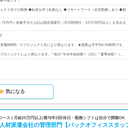
募可能です！
ェクト先での勤務 ◆転居を伴う転勤なし ◆リモートワーク（在宅勤務）あり ◆勤
円～75万円＋各種手当※上記は固定残業代（月20時間分・3万3700円以上）を含みま
円
00（実働8時間）※プロジェクト先により異なります。★残業は月平均4.5h時間です。
└プロジェクトにより異なります。* 祝日* 年末年始休暇└（5日）* 夏季休暇└（…
気になる
ース | 月給25万円以上/賞与年2回/休日・勤務シフトは自分で調整OK
★人材派遣会社の管理部門【バックオフィススタッ