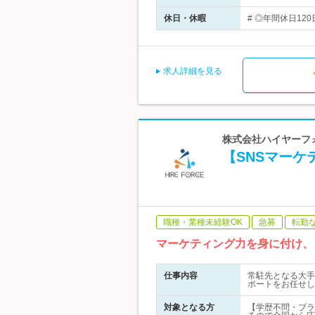
休日・休暇
# ◎年間休日120
求人詳細を見る
株式会社ハイヤーフォー
【SNSマー
職種・業種未経験OK
急募
転勤
マーケティング力を身に付け、
仕事内容
常駐先となる大手
ポートをお任せし
対象となる方
【学歴不問・ブラ