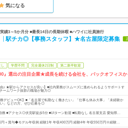
気になる
賞与実績3～5か月分 ■最長14日の長期休暇 ■ハワイに社員旅行
日 │駅チカ◎【事務スタッフ】★名古屋限定募集
なし
学歴不問
完全週休2日制
第二新卒歓迎
ー100』選出の注目企業★成長を続ける会社を、バックオフィス
由♪ ★駅からアクセスが良い】■社内業務がスムーズに進められるようサポートす
くチームワーク抜群の職場が魅力◎
務デビューOK】■「名古屋で転勤なく働きたい」「仕事も休み大事」「未経験か
い」などの方、ぜひ応募を◎
務 ■アクセス◎伏見駅徒歩5分 ■UIターン歓迎 ■転勤なし 名古屋支店 愛知県…
万円＋賞与◆モデル年収例 経験1年 年収400万円 経験4年 年収550万円※経験…