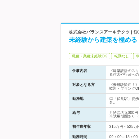
株式会社バランスアーキテクツ | 
未経験から建築を極める
職種・業種未経験OK
転勤なし
仕事内容
《建築設計のスキ
る作図や行政への
対象となる方
《未経験歓迎！》
歓迎・ブランクO
勤務地
◎「伏見駅」徒歩
名…
給与
月給21万5,0
※試用期間あり（
初年度年収
315万円～525万
勤務時間
09：00～18：