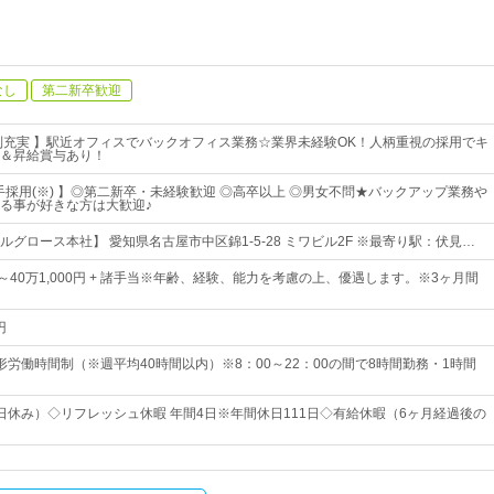
なし
第二新卒歓迎
制充実 】駅近オフィスでバックオフィス業務☆業界未経験OK！人柄重視の採用でキ
＆昇給賞与あり！
若手採用(※) 】◎第二新卒・未経験歓迎 ◎高卒以上 ◎男女不問★バックアップ業務や
る事が好きな方は大歓迎♪
グロース本社】 愛知県名古屋市中区錦1-5-28 ミワビル2F ※最寄り駅：伏見…
0円～40万1,000円 + 諸手当※年齢、経験、能力を考慮の上、優遇します。※3ヶ月間
円
形労働時間制（※週平均40時間以内）※8：00～22：00の間で8時間勤務・1時間
日休み）◇リフレッシュ休暇 年間4日※年間休日111日◇有給休暇（6ヶ月経過後の