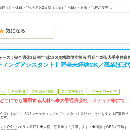
日以上# ＜休日＞* 完全週休2日制（土日）* 祝日# ＜休暇＞* GW* 夏季…
気になる
ス | 完全週休2日制/年休120/資格取得支援有/昇給年2回/大手案件多
ケティングアシスタント】完全未経験OK／残業ほぼ
なし
学歴不問
完全週休2日制
第二新卒歓迎
リモートワーク可
どこにでも通用する人材へ◆大手通信会社、メディア等にて、
企業において、SNSマーケティングのアシスタント業務や、それを支えるIT事務サ
ます。
ンクOK・ベテラン歓迎】◆人柄・意欲重視で採用します！◆面接はWEBで実施す