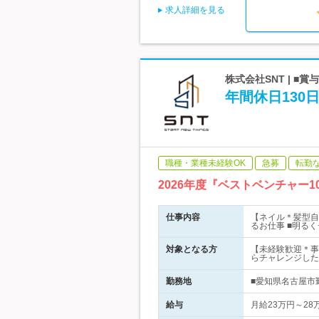
求人詳細を見る
株式会社SNT | ■
年間休日130
職種・業種未経験OK
急募
転勤
2026年度『ベストベンチャ
仕事内容
【ネイル＊髪型自
るお仕事 ■明る
対象となる方
【未経験歓迎＊事
らチャレンジした
勤務地
■愛知県名古屋市勤
給与
月給23万円～28