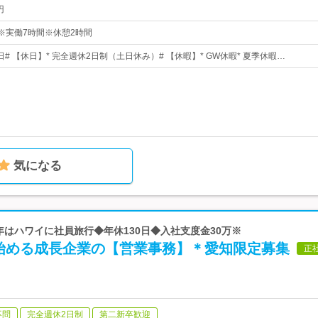
円
00※実働7時間※休憩2時間
0日# 【休日】* 完全週休2日制（土日休み）# 【休暇】* GW休暇* 夏季休暇…
気になる
◆今年はハワイに社員旅行◆年休130日◆入社支度金30万※
始める成長企業の【営業事務】＊愛知限定募集
正
不問
完全週休2日制
第二新卒歓迎