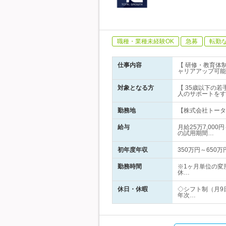
職種・業種未経験OK
急募
転勤
仕事内容
【 研修・教育体
ャリアアップ可能
対象となる方
【 35歳以下の
人のサポートをす
勤務地
【株式会社トータル
給与
月給25万7,00
の試用期間…
初年度年収
350万円～650万
勤務時間
※1ヶ月単位の変
休…
休日・休暇
◇シフト制（月9
年次…