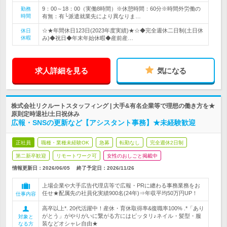
9：00～18：00（実働8時間）※休憩時間：60分※時間外労働の
勤務
時間
有無：有└派遣就業先により異なりま…
☆★年間休日123日(2023年度実績)★☆◆完全週休二日制(土日休
休日
休暇
み)◆祝日◆年末年始休暇◆産前産…
求人詳細を見る
気になる
株式会社リクルートスタッフィング | 大手&有名企業等で理想の働き方を★
原則定時退社/土日祝休み
広報・SNSの更新など【アシスタント事務】★未経験歓迎
正社員
職種・業種未経験OK
急募
転勤なし
完全週休2日制
第二新卒歓迎
リモートワーク可
女性のおしごと掲載中
情報更新日：2026/06/05
終了予定日：
2026/11/26
上場企業や大手広告代理店等で広報・PRに纏わる事務業務をお
任せ★配属先の社員化実績900名(24年)⇒年収平均50万円UP！
仕事内容
高卒以上*. 20代活躍中！産休・育休取得率&復職率100% .*「あり
がとう」がやりがいに繋がる方にはピッタリ♪ネイル・髪型・服
対象と
装などオシャレ自由★
なる方