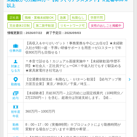
以上
正社員
職種・業種未経験OK
急募
転勤なし
学歴不問
完全週休2日制
第二新卒歓迎
リモートワーク可
女性のおしごと掲載中
情報更新日：2026/07/22
終了予定日：
2026/09/03
【高収入＆やりがいゲット！事務業務を中心にお任せ】★未経験
入社が9割⇒超・手厚い研修サポートを用意⇒ゼロスタートで年
仕事内容
収800万円も目指せる！
＊本音で話せる！カジュアル面接実施中＊【未経験歓迎/学歴不
問】★社会人・正社員デビューOK！中途入社でもすぐ馴染める
対象と
★家具家電付き社宅あり
なる方
【交通費全額支給・転勤なし・ＵIターン歓迎】 【給与アップ努
力宣言企業】 東京／神奈川／千葉／埼玉…
勤務地
【未経験者】月給30万円～上記月給には固定残業代（10時間分／
2万2250円～）を含む。超過分は別途支給します。【経…
給与
360万円～1000万円
初年度
年収
8：00～17：00（実働8時間）※プロジェクトにより勤務時間が
勤務
時間
変動する場合がございます※適性や希望…