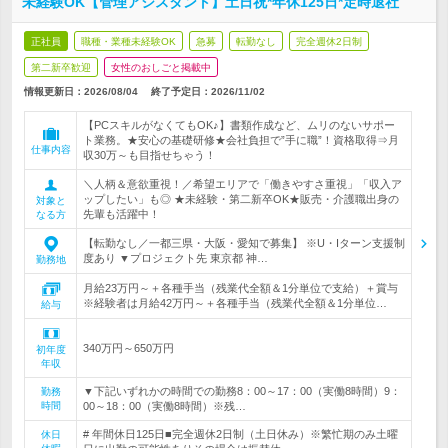
未経験OK【管理アシスタント】土日祝*年休125日*定時退社
正社員
職種・業種未経験OK
急募
転勤なし
完全週休2日制
第二新卒歓迎
女性のおしごと掲載中
情報更新日：2026/08/04
終了予定日：
2026/11/02
【PCスキルがなくてもOK♪】書類作成など、ムリのないサポー
ト業務。★安心の基礎研修★会社負担で”手に職”！資格取得⇒月
仕事内容
収30万～も目指せちゃう！
＼人柄＆意欲重視！／希望エリアで「働きやすさ重視」「収入ア
ップしたい」も◎ ★未経験・第二新卒OK★販売・介護職出身の
対象と
先輩も活躍中！
なる方
【転勤なし／一都三県・大阪・愛知で募集】 ※U・Iターン支援制
度あり ▼プロジェクト先 東京都 神…
勤務地
月給23万円～＋各種手当（残業代全額＆1分単位で支給）＋賞与
※経験者は月給42万円～＋各種手当（残業代全額＆1分単位…
給与
340万円～650万円
初年度
年収
▼下記いずれかの時間での勤務8：00～17：00（実働8時間）9：
勤務
時間
00～18：00（実働8時間）※残…
# 年間休日125日■完全週休2日制（土日休み）※繁忙期のみ土曜
休日