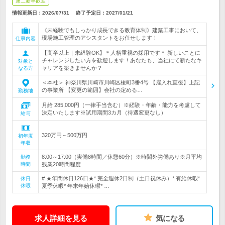
第二新卒歓迎
情報更新日：2026/07/31
終了予定日：
2027/01/21
《未経験でもしっかり成長できる教育体制》建築工事において、
現場施工管理のアシスタントをお任せします！
仕事内容
【高卒以上｜未経験OK】＊人柄重視の採用です＊ 新しいことに
チャレンジしたい方を歓迎します！あなたも、当社にて新たなキ
対象と
ャリアを築きませんか？
なる方
＜本社＞ 神奈川県川崎市川崎区榎町3番4号 【雇入れ直後】上記
の事業所 【変更の範囲】会社の定める…
勤務地
月給 285,000円（一律手当含む）※経験・年齢・能力を考慮して
決定いたします※試用期間3カ月（待遇変更なし）
給与
320万円～500万円
初年度
年収
8:00～17:00（実働8時間／休憩60分）※時間外労働あり※月平均
勤務
時間
残業20時間程度
# ★年間休日126日★* 完全週休2日制（土日祝休み）* 有給休暇*
休日
休暇
夏季休暇* 年末年始休暇* …
求人詳細を見る
気になる