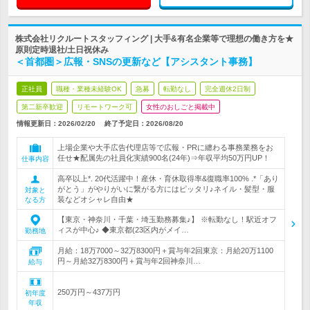
株式会社リクルートスタッフィング | 大手&有名企業等で理想の働き方を★
原則定時退社/土日祝休み
＜首都圏＞広報・SNSの更新など【アシスタント事務】
正社員
職種・業種未経験OK
急募
転勤なし
完全週休2日制
第二新卒歓迎
リモートワーク可
女性のおしごと掲載中
情報更新日：2026/02/20
終了予定日：
2026/08/20
上場企業や大手広告代理店等で広報・PRに纏わる事務業務をお
任せ★配属先の社員化実績900名(24年)⇒年収平均50万円UP！
仕事内容
高卒以上*. 20代活躍中！産休・育休取得率&復職率100% .*「あり
がとう」がやりがいに繋がる方にはピッタリ♪ネイル・髪型・服
対象と
装などオシャレ自由★
なる方
【東京・神奈川・千葉・埼玉勤務募集♪】 ※転勤なし！駅近オフ
ィスが中心♪ ◆東京都(23区内がメイ…
勤務地
月給：18万7000～32万8300円＋賞与年2回東京：月給20万1100
円～月給32万8300円＋賞与年2回神奈川…
給与
250万円～437万円
初年度
年収