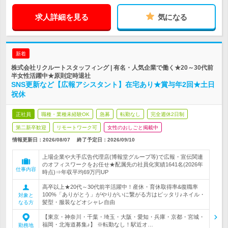
求人詳細を見る
気になる
新着
株式会社リクルートスタッフィング | 有名・人気企業で働く★20～30代前
半女性活躍中★原則定時退社
SNS更新など【広報アシスタント】在宅あり★賞与年2回★土日
祝休
正社員
職種・業種未経験OK
急募
転勤なし
完全週休2日制
第二新卒歓迎
リモートワーク可
女性のおしごと掲載中
情報更新日：2026/08/07
終了予定日：
2026/09/10
上場企業や大手広告代理店(博報堂グループ等)で広報・宣伝関連
のオフィスワークをお任せ★配属先の社員化実績1641名(2026年
仕事内容
時点)⇒年収平均69万円UP
高卒以上★20代～30代前半活躍中！産休・育休取得率&復職率
100%「ありがとう」がやりがいに繋がる方はピッタリ♪ネイル・
対象と
髪型・服装などオシャレ自由
なる方
【東京・神奈川・千葉・埼玉・大阪・愛知・兵庫・京都・宮城・
福岡・北海道募集♪】 ※転勤なし！駅近オ…
勤務地