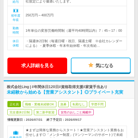
社規定により優遇いたします。
給与
250万円～400万円
初年度
年収
勤務
1年単位の変形労働時間制（週平均40時間以内）7：45～17：00
時間
・隔週休2日制（毎週日曜・祝日、隔週土曜 ※会社カレンダー
休日
休暇
による）・夏季休暇・年末年始休暇・年次有給…
求人詳細を見る
気になる
株式会社Ling | #年間休日120日#資格取得支援#家賃手当あり
未経験から始める【営業アシスタント】◎プライベート充実
正社員
職種・業種未経験OK
急募
転勤なし
学歴不問
完全週休2日制
第二新卒歓迎
女性のおしごと掲載中
情報更新日：2026/07/31
終了予定日：
2026/09/17
★まずは簡単な業務からスタート！★営業アシスタント業務をお
任せします◎「メンター制度」(マンツーマンのサポート)で未経
仕事内容