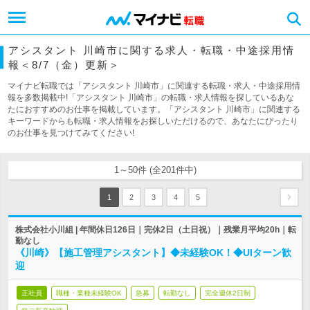
アシスタント 川崎市に関する求人・転職・中途採用情
報＜8/7（金）更新＞
マイナビ転職では「アシスタント 川崎市」に関連する転職・求人・中途採用情
報を多数掲載中!「アシスタント 川崎市」の転職・求人情報を探しているあな
たにおすすめのお仕事を掲載しています。「アシスタント 川崎市」に関連する
キーワードからも転職・求人情報をお探しいただけるので、あなたにぴったり
のお仕事を見つけてみてください!
1～50件 (全201件中)
1
2
3
4
5
株式会社小川組 | 年間休日126日｜完休2日（土日祝）｜残業月平均20h｜転
勤なし
《川崎》【施工管理アシスタント】◆未経験OK！◆UIターン歓
迎
正社員
職種・業種未経験OK
急募
転勤なし
完全週休2日制