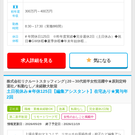
300万円～400万円
初年度
年収
勤務
8:30～17:30（実働8時間）
時間
# 年間休日125日 ※昨年度実績◆完全週休2日（土日休み）◆祝
休日
休暇
日◆GW休暇◆夏季休暇◆年末年始休暇…
求人詳細を見る
気になる
株式会社リクルートスタッフィング | 20～30代前半女性活躍中★原則定時
退社／転勤なし／未経験大歓迎
土日祝休み★年休125日【編集アシスタント】在宅あり★賞与年
2回
正社員
職種・業種未経験OK
急募
転勤なし
完全週休2日制
第二新卒歓迎
リモートワーク可
女性のおしごと掲載中
情報更新日：2026/05/29
終了予定日：
2026/11/19
上場企業やマスコミで、リサーチや原稿作成・校正など編集アシ