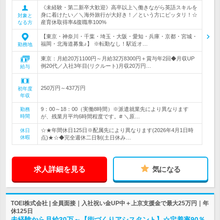
《未経験・第二新卒大歓迎》高卒以上＼働きながら英語スキルを
身に着けたい／＼海外旅行が大好き！／という方にピッタリ！☆
対象と
産育休取得率&復職率100%
なる方
【東京・神奈川・千葉・埼玉・大阪・愛知・兵庫・京都・宮城・
福岡・北海道募集♪】 ※転勤なし！駅近オ…
勤務地
東京：月給20万1100円～月給32万8300円＋賞与年2回◆月収UP
例20代／入社3年目(リクルート)月収20万円…
給与
250万円～437万円
初年度
年収
9：00～18：00（実働8時間）※派遣就業先により異なります
勤務
時間
が、残業月平均6時間程度です。# ＼原…
☆★年間休日125日※配属先により異なります(2026年4月1日時
休日
休暇
点)★☆◆完全週休二日制(土日休み…
求人詳細を見る
気になる
TOEI株式会社 | 全員面接｜入社祝い金UP中＋上京支援金で最大25万円｜年
休125日
未経験から月給30万～【街づくりアシスタント】☆定着率90％