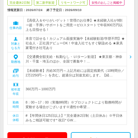
完全週休2日制
第二新卒歓迎
リモートワーク可
女性のおしごと掲載中
情報更新日：2026/07/24
終了予定日：
2026/09/10
【高収入＆やりがいゲット！管理のお仕事】★未経験入社が9割
⇒超・手厚いサポートをご用意⇒ゼロスタートで年収800万円以
仕事内容
上も目指せる！
本音で話せる！カジュアル面接実施中【未経験歓迎/学歴不問】★
社会人・正社員デビューOK！中途入社でもすぐ馴染める ★家具
対象と
家電付き社宅あり
なる方
【交通費全額支給・転勤なし・ＵIターン歓迎】 ★東京都・神奈
川・千葉・埼玉のほか、全国で募集中！…
勤務地
【未経験者】月給30万円～上記月給には固定残業代（10時間分／
2万2250円～）を含む。超過分は別途支給します。【経…
給与
360万円～1000万円
初年度
年収
8：00～17：00（実働8時間）※プロジェクトにより勤務時間が
勤務
時間
変動する場合がございます※適性や希望…
# 【年間休日125日以上】* 完全週休2日制（土日休み）※平日休
休日
休暇
みもご相談可能です* 祝日* GW…