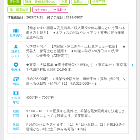
正社員
職種・業種未経験OK
急募
転勤なし
学歴不問
第二新卒歓迎
女性のおしごと掲載中
情報更新日：2026/07/21
終了予定日：
2026/08/27
【働きやすい職場→高定着率／収入重視or休み優先という選べる
働き方も魅力】 ■オフィスの開設やレイアウト変更に伴う作業
仕事内容
全般を担当！
＼学歴不問／ 【未経験・第二新卒・正社員デビュー歓迎】 ★
元芸人・保育士など活躍！ ★転職＝年収120万円UPの先輩
対象と
も！ ◎要普免（AT限定可）
なる方
★東京・大阪募集 ★直行直帰OK！転勤なし ＜東京本社＞ 東京都
千代田区神田三崎町2-18-5 水…
勤務地
月給285.000円～＋残業代全額支給＋運転手当＋賞与（年2回）＼
選べる休日数・給与／【1】月給325.000円～(…
給与
400万円～700万円
初年度
年収
9：00～18：00※配属する案件は、希望を最大限考慮し決定しま
勤務
時間
す※案件によっては残業あり、又夜勤案…
# 月の公休日を選べます！【1】月4日休み以上【2】月8日休み※
休日
休暇
現場がない時は土日休みも可能！■有給…