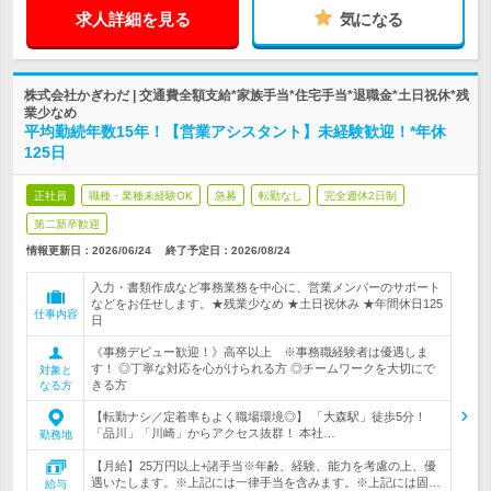
求人詳細を見る
気になる
株式会社かぎわだ | 交通費全額支給*家族手当*住宅手当*退職金*土日祝休*残
業少なめ
平均勤続年数15年！【営業アシスタント】未経験歓迎！*年休
125日
正社員
職種・業種未経験OK
急募
転勤なし
完全週休2日制
第二新卒歓迎
情報更新日：2026/06/24
終了予定日：
2026/08/24
入力・書類作成など事務業務を中心に、営業メンバーのサポート
などをお任せします。★残業少なめ ★土日祝休み ★年間休日125
仕事内容
日
《事務デビュー歓迎！》高卒以上 ※事務職経験者は優遇しま
す！ ◎丁寧な対応を心がけられる方 ◎チームワークを大切にで
対象と
きる方
なる方
【転勤ナシ／定着率もよく職場環境◎】 「大森駅」徒歩5分！
「品川」「川崎」からアクセス抜群！ 本社…
勤務地
【月給】25万円以上+諸手当※年齢、経験、能力を考慮の上、優
遇いたします。※上記には一律手当を含みます。※上記には固…
給与