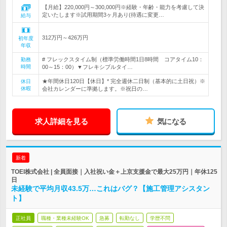
【月給】220,000円～300,000円※経験・年齢・能力を考慮して決
定いたします※試用期間3ヶ月あり(待遇に変更…
給与
312万円～426万円
初年度
年収
# フレックスタイム制（標準労働時間1日8時間 コアタイム10：
勤務
時間
00～15：00）▼フレキシブルタイ…
★年間休日120日【休日】* 完全週休二日制（基本的に土日祝）※
休日
休暇
会社カレンダーに準拠します。※祝日の…
求人詳細を見る
気になる
新着
TOEI株式会社 | 全員面接｜入社祝い金＋上京支援金で最大25万円｜年休125
日
未経験で平均月収43.5万…これはバグ？【施工管理アシスタン
ト】
正社員
職種・業種未経験OK
急募
転勤なし
学歴不問