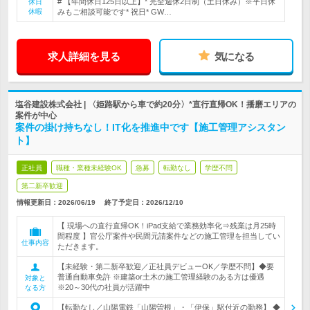
# 【年間休日125日以上】* 完全週休2日制（土日休み）※平日休
休日
休暇
みもご相談可能です* 祝日* GW…
求人詳細を見る
気になる
塩谷建設株式会社 | 〈姫路駅から車で約20分〉*直行直帰OK！播磨エリアの
案件が中心
案件の掛け持ちなし！IT化を推進中です【施工管理アシスタン
ト】
正社員
職種・業種未経験OK
急募
転勤なし
学歴不問
第二新卒歓迎
情報更新日：2026/06/19
終了予定日：
2026/12/10
【 現場への直行直帰OK！iPad支給で業務効率化⇒残業は月25時
間程度 】官公庁案件や民間元請案件などの施工管理を担当してい
仕事内容
ただきます。
【未経験・第二新卒歓迎／正社員デビューOK／学歴不問】◆要
普通自動車免許 ※建築or土木の施工管理経験のある方は優遇
対象と
※20～30代の社員が活躍中
なる方
【転勤なし／山陽電鉄「山陽曽根」・「伊保」駅付近の勤務】 ◆