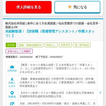
求人詳細を見る
気になる
株式会社本田組 | 条件に合う方全員面接／仙台営業所での面接・会社見学・
面談もOK
未経験歓迎！【技術職（現場管理アシスタント／作業スタッ
フ）】
正社員
職種・業種未経験OK
転勤なし
学歴不問
第二新卒歓迎
女性のおしごと掲載中
情報更新日：2026/06/26
終了予定日：
2026/08/27
【教育・サポート体制も抜群！】土木作業を行う「作業スタッ
フ」もしくは現場管理を行う「現場管理アシスタント」のいずれ
仕事内容
かをお任せします。
【職種・業種未経験歓迎】◎学歴不問 ◎30歳未満の方（若年層
の長期キャリア形成を図るため）◎要普通免許（AT可）☆資格取
対象と
得支援制度あり
なる方
【UIターン歓迎！マイカー通勤もOK】 ※直行直帰も可能 ■本社
宮城県伊具郡丸森町舘矢間舘山字直…
勤務地
月給 190,000円～250,000円※経験・能力・資格を考慮して、当