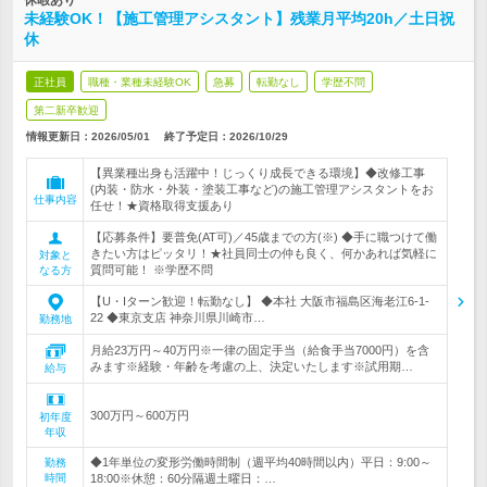
休暇あり
未経験OK！【施工管理アシスタント】残業月平均20h／土日祝
休
正社員
職種・業種未経験OK
急募
転勤なし
学歴不問
第二新卒歓迎
情報更新日：2026/05/01
終了予定日：
2026/10/29
【異業種出身も活躍中！じっくり成長できる環境】◆改修工事
(内装・防水・外装・塗装工事など)の施工管理アシスタントをお
仕事内容
任せ！★資格取得支援あり
【応募条件】要普免(AT可)／45歳までの方(※) ◆手に職つけて働
きたい方はピッタリ！★社員同士の仲も良く、何かあれば気軽に
対象と
質問可能！ ※学歴不問
なる方
【U・Iターン歓迎！転勤なし】 ◆本社 大阪市福島区海老江6-1-
22 ◆東京支店 神奈川県川崎市…
勤務地
月給23万円～40万円※一律の固定手当（給食手当7000円）を含
みます※経験・年齢を考慮の上、決定いたします※試用期…
給与
300万円～600万円
初年度
年収
◆1年単位の変形労働時間制（週平均40時間以内）平日：9:00～
勤務
時間
18:00※休憩：60分隔週土曜日：…