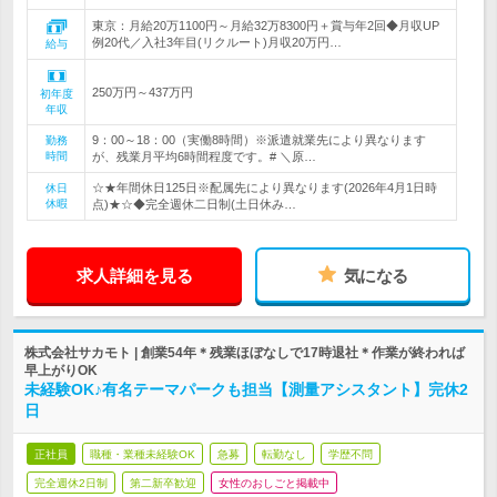
東京：月給20万1100円～月給32万8300円＋賞与年2回◆月収UP
例20代／入社3年目(リクルート)月収20万円…
給与
250万円～437万円
初年度
年収
9：00～18：00（実働8時間）※派遣就業先により異なります
勤務
時間
が、残業月平均6時間程度です。# ＼原…
☆★年間休日125日※配属先により異なります(2026年4月1日時
休日
休暇
点)★☆◆完全週休二日制(土日休み…
求人詳細を見る
気になる
株式会社サカモト | 創業54年＊残業ほぼなしで17時退社＊作業が終われば
早上がりOK
未経験OK♪有名テーマパークも担当【測量アシスタント】完休2
日
正社員
職種・業種未経験OK
急募
転勤なし
学歴不問
完全週休2日制
第二新卒歓迎
女性のおしごと掲載中