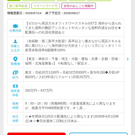
第二新卒歓迎
リモートワーク可
女性のおしごと掲載中
情報更新日：2026/07/14
終了予定日：
2026/08/17
【ゼロから英語力＆オフィスワークスキルGET】海外から送られ
てきた資料の翻訳アシスタントやカンタンな資料作成をお任せ★
仕事内容
配属先への社員化実績あり
《未経験・第二新卒大歓迎》高卒以上＼働きながら英語スキルを
身に着けたい／＼海外旅行が大好き！／という方にピッタリ！☆
対象と
産育休取得率&復職率100%
なる方
【東京・神奈川・千葉・埼玉・大阪・愛知・兵庫・京都・宮城・
福岡・北海道募集♪】 ※転勤なし！駅近オ…
勤務地
東京：月給20万1100円～月給32万8300円＋賞与年2回◆月収UP
例20代／入社3年目(リクルート)月収20万円…
給与
250万円～437万円
初年度
年収
9：00～18：00（実働8時間）※派遣就業先により異なります
勤務
時間
が、残業月平均6時間程度です。# ＼原…
☆★年間休日125日※配属先により異なります(2026年4月1日時
休日
休暇
点)★☆◆完全週休二日制(土日休み…