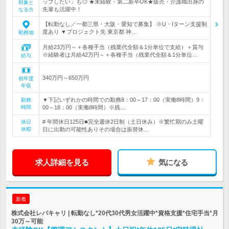
ップしたい」も◎ ★未経験・第二新卒OK★販売・介護職出身の
対象と
先輩も活躍中！
なる方
【転勤なし／一都三県・大阪・愛知で募集】 ※U・Iターン支援制
度あり ▼プロジェクト先 東京都 神…
勤務地
月給23万円～＋各種手当（残業代全額＆1分単位で支給）＋賞与
※経験者は月給42万円～＋各種手当（残業代全額＆1分単位…
給与
340万円～650万円
初年度
年収
▼下記いずれかの時間での勤務8：00～17：00（実働8時間）9：
勤務
時間
00～18：00（実働8時間）※残…
# 年間休日125日■完全週休2日制（土日休み）※繁忙期のみ土曜
休日
休暇
日に出勤の可能性ありその場合は振替休…
求人詳細を見る
気になる
新着
株式会社レバキャリ | 転勤なし*20代30代男女活躍中*資格支援*住宅手当*月
30万～可能