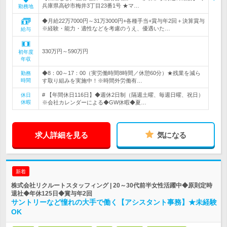
兵庫県高砂市梅井3丁目23番1号 ★マ…
勤務地
◆月給22万7000円～31万3000円+各種手当+賞与年2回＋決算賞与
※経験・能力・適性などを考慮のうえ、優遇いた…
給与
330万円～590万円
初年度
年収
◆8：00～17：00（実労働時間8時間／休憩60分）★残業を減ら
勤務
時間
す取り組みを実施中！※時間外労働有…
# 【年間休日116日】◆週休2日制（隔週土曜、毎週日曜、祝日）
休日
休暇
※会社カレンダーによる◆GW休暇◆夏…
求人詳細を見る
気になる
新着
株式会社リクルートスタッフィング | 20～30代前半女性活躍中◆原則定時
退社◆年休125日◆賞与年2回
サントリーなど憧れの大手で働く【アシスタント事務】★未経験
OK