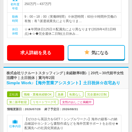
250万円～437万円
初年度
年収
9：00～18：00（実働8時間）※休憩時間：60分※時間外労働の
勤務
時間
有無：有└派遣就業先により異なりま…
☆★年間休日125日※配属先により異なります(2026年4月1日時
休日
休暇
点)★☆◆完全週休二日制(土日休み…
求人詳細を見る
気になる
株式会社リクルートスタッフィング | 未経験率8割♪｜20代～30代前半女性
活躍中｜土日祝休｜賞与年2回
Simple Work♪【海外営業アシスタント】土日祝休☆在宅あり
正社員
職種・業種未経験OK
急募
転勤なし
完全週休2日制
第二新卒歓迎
リモートワーク可
女性のおしごと掲載中
情報更新日：2026/07/28
終了予定日：
2026/08/31
【ゼロから英語力をGET！シンプルワーク♪】海外の顧客への納
品確認やカンタンな書類作成などを海外営業サポートをお任せ★
仕事内容
配属先への社員化実績あり