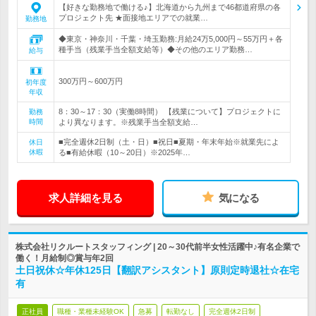
【好きな勤務地で働ける♪】北海道から九州まで46都道府県の各
プロジェクト先 ★面接地エリアでの就業…
勤務地
◆東京・神奈川・千葉・埼玉勤務:月給24万5,000円～55万円＋各
種手当（残業手当全額支給等）◆その他のエリア勤務…
給与
300万円～600万円
初年度
年収
8：30～17：30（実働8時間） 【残業について】プロジェクトに
勤務
時間
より異なります。※残業手当全額支給…
■完全週休2日制（土・日）■祝日■夏期・年末年始※就業先によ
休日
休暇
る■有給休暇（10～20日）※2025年…
求人詳細を見る
気になる
株式会社リクルートスタッフィング | 20～30代前半女性活躍中♪有名企業で
働く！月給制◎賞与年2回
土日祝休☆年休125日【翻訳アシスタント】原則定時退社☆在宅
有
正社員
職種・業種未経験OK
急募
転勤なし
完全週休2日制