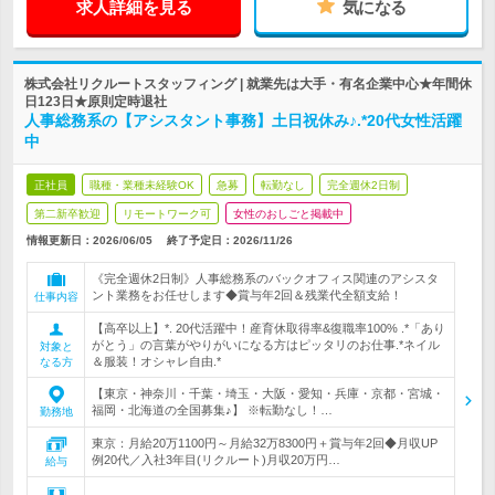
求人詳細を見る
気になる
株式会社リクルートスタッフィング | 就業先は大手・有名企業中心★年間休
日123日★原則定時退社
人事総務系の【アシスタント事務】土日祝休み♪.*20代女性活躍
中
正社員
職種・業種未経験OK
急募
転勤なし
完全週休2日制
第二新卒歓迎
リモートワーク可
女性のおしごと掲載中
情報更新日：2026/06/05
終了予定日：
2026/11/26
《完全週休2日制》人事総務系のバックオフィス関連のアシスタ
ント業務をお任せします◆賞与年2回＆残業代全額支給！
仕事内容
【高卒以上】*. 20代活躍中！産育休取得率&復職率100% .*「あり
がとう」の言葉がやりがいになる方はピッタリのお仕事.*ネイル
対象と
＆服装！オシャレ自由.*
なる方
【東京・神奈川・千葉・埼玉・大阪・愛知・兵庫・京都・宮城・
福岡・北海道の全国募集♪】 ※転勤なし！…
勤務地
東京：月給20万1100円～月給32万8300円＋賞与年2回◆月収UP
例20代／入社3年目(リクルート)月収20万円…
給与