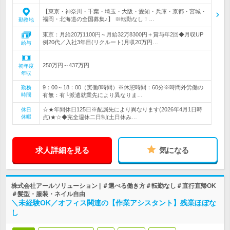
【東京・神奈川・千葉・埼玉・大阪・愛知・兵庫・京都・宮城・
福岡・北海道の全国募集♪】 ※転勤なし！…
勤務地
東京：月給20万1100円～月給32万8300円＋賞与年2回◆月収UP
例20代／入社3年目(リクルート)月収20万円…
給与
250万円～437万円
初年度
年収
9：00～18：00（実働8時間）※休憩時間：60分※時間外労働の
勤務
時間
有無：有└派遣就業先により異なりま…
☆★年間休日125日※配属先により異なります(2026年4月1日時
休日
休暇
点)★☆◆完全週休二日制(土日休み…
求人詳細を見る
気になる
株式会社アールソリューション | ＃選べる働き方＃転勤なし＃直行直帰OK
＃髪型・服装・ネイル自由
＼未経験OK／オフィス関連の【作業アシスタント】残業ほぼな
し