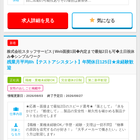
休暇
日に出勤の可能性ありその場合は振替休…
求人詳細を見る
気になる
新着
株式会社スタッフサービス | Web面接1回◆内定まで最短2日も可◆土日祝休
み◆シンプルワーク
残業月平均8h【テストアシスタント】年間休日125日★未経験歓
迎
正社員
職種・業種未経験OK
完全週休2日制
第二新卒歓迎
女性のおしごと掲載中
情報更新日：2026/08/03
終了予定日：
2026/08/27
★応募～面接まで最短2日のスピード選考★『落として』『水を
かけて』『酷使して』…製品の安全性・耐久性を確かめる製品テ
仕事内容
ストをお任せします
【職種・業種未経験OK／学歴・経験・文理は一切不問】『物事
の原因を追究するのが好き！』『大手メーカーで働きたい』とい
対象と
う方は歓迎します♪
なる方