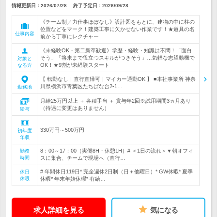
情報更新日：2026/07/28
終了予定日：
2026/09/28
《チーム制／力仕事ほぼなし》設計図をもとに、建物の中に柱の
位置などをマーク！建築工事に欠かせない作業です！★道具の名
仕事内容
前から丁寧にレクチャー
《未経験OK・第二新卒歓迎》学歴・経験・知識は不問！「面白
そう」「将来まで役立つスキルがつきそう」…気軽な志望動機で
対象と
OK！★9割が未経験スタート
なる方
【 転勤なし｜直行直帰可｜マイカー通勤OK 】 ■本社事業所 神奈
川県横浜市青葉区たちばな台2-1…
勤務地
月給25万円以上 ＋ 各種手当 ＋ 賞与年2回※試用期間3ヵ月あり
（待遇に変更はありません）
給与
330万円～500万円
初年度
年収
8：00～17：00（実働8H・休憩1H）# ＜1日の流れ＞▼朝オフィ
勤務
時間
スに集合、チームで現場へ（直行…
# 年間休日119日* 完全週休2日制（日＋他曜日）* GW休暇* 夏季
休日
休暇
休暇* 年末年始休暇* 有給…
求人詳細を見る
気になる