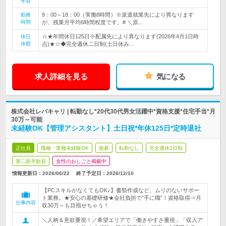
年収
9：00～18：00（実働8時間）※派遣就業先により異なります
勤務
時間
が、残業月平均6時間程度です。# ＼原…
☆★年間休日125日※配属先により異なります(2026年4月1日時
休日
休暇
点)★☆◆完全週休二日制(土日休み…
求人詳細を見る
気になる
株式会社レバキャリ | 転勤なし*20代30代男女活躍中*資格支援*住宅手当*月
30万～可能
未経験OK【管理アシスタント】土日祝*年休125日*定時退社
正社員
職種・業種未経験OK
急募
転勤なし
完全週休2日制
第二新卒歓迎
女性のおしごと掲載中
情報更新日：2026/06/22
終了予定日：
2026/12/10
【PCスキルがなくてもOK♪】書類作成など、ムリのないサポー
ト業務。★安心の基礎研修★会社負担で”手に職”！資格取得⇒月
仕事内容
収30万～も目指せちゃう！
＼人柄＆意欲重視！／希望エリアで「働きやすさ重視」「収入ア