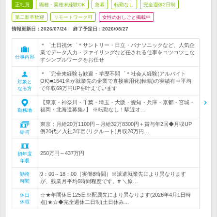
正社員
職種・業種未経験OK
急募
転勤なし
完全週休2日制
第二新卒歓迎
リモートワーク可
女性のおしごと掲載中
情報更新日：2026/07/24
終了予定日：
2026/08/27
＊゜土日祝休゜＊サントリー・日立・パナソニックなど、人気企
業でデータ入力・ファイリングなど任される仕事をコツコツこな
仕事内容
すシンプルワークをお任せ
＊゜完全未経験も歓迎・学歴不問゜＊社会人経験(アルバイト
OK)■1641名が就業先の企業で直接雇用化(転籍)の実績有⇒平均
対象と
で年収69万円UPを叶えています
なる方
【東京・神奈川・千葉・埼玉・大阪・愛知・兵庫・京都・宮城・
福岡・北海道募集♪】 ※転勤なし！駅近オ…
勤務地
東京：月給20万1100円～月給32万8300円＋賞与年2回◆月収UP
例20代／入社3年目(リクルート)月収20万円…
給与
250万円～437万円
初年度
年収
9：00～18：00（実働8時間）※派遣就業先により異なります
勤務
時間
が、残業月平均6時間程度です。# ＼原…
☆★年間休日125日※配属先により異なります(2026年4月1日時
休日
休暇
点)★☆◆完全週休二日制(土日休み…