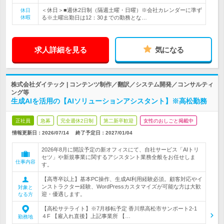
＜休日＞■週休2日制（隔週土曜・日曜）※会社カレンダーに準ず
休日
休暇
る※土曜出勤日は12：30までの勤務とな…
求人詳細を見る
気になる
株式会社ダイテック | コンテンツ制作／翻訳／システム開発／コンサルティ
ング等
生成AIを活用の【AIソリューションアシスタント】※高松勤務
正社員
急募
完全週休2日制
第二新卒歓迎
女性のおしごと掲載中
情報更新日：2026/07/14
終了予定日：
2027/01/04
2026年8月に開設予定の新オフィスにて、自社サービス「AIトリ
セツ」や新規事業に関するアシスタント業務全般をお任せしま
仕事内容
す。
【高専卒以上】基本PC操作、生成AI利用経験必須。顧客対応やイ
ンストラクター経験、WordPressカスタマイズが可能な方は大歓
対象と
迎・優遇します。
なる方
【高松サテライト】※7月移転予定 香川県高松市サンポート2-1
４F 【雇入れ直後】上記事業所 【…
勤務地