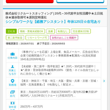
株式会社リクルートスタッフィング | 20代～30代前半女性活躍中★土日祝
休★連休取得可★原則定時退社
シンプルワークな【総務アシスタント】年休125日☆在宅あり
正社員
職種・業種未経験OK
急募
転勤なし
完全週休2日制
第二新卒歓迎
リモートワーク可
女性のおしごと掲載中
情報更新日：2026/07/31
終了予定日：
2026/09/03
《事務デビューを応援》上場企業、食品メーカー、広告会社等の
企業で総務関連のアシスタント事務業務★配属先へ社員化実績
仕事内容
1641名(2026年時点)
【未経験・第二新卒・既卒歓迎】★*. 20代～30代前半活躍中！
★*.産休・育休取得率&復職率100% 《髪色・ネイル自由でおしゃ
対象と
れに自分らしく働ける★》
なる方
【東京・神奈川・千葉・埼玉・大阪・愛知・兵庫・京都・宮城・
福岡・北海道募集♪】 ※転勤なし！駅近オ…
勤務地
東京：月給20万1100円～月給32万8300円＋賞与年2回◆月収UP
例20代／入社3年目(リクルート)月収20万円…
給与
250万円～437万円
初年度