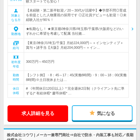
験スタートでも安心！
【未経験・第二新卒歓迎／20～30代が活躍中】◆学歴不問◎育成
を前提とした人物重視の採用です ◎正社員デビューも歓迎！◎未
対象と
経験入社が90％！
なる方
★転勤なし！ ★東京都/神奈川県/埼玉県/千葉県/大阪府などのい
ずれかに希望を考慮して配属 当社拠…
勤務地
【東京/神奈川/埼玉/千葉】月給224,000円～＋インセンティブ＋
賞与＋諸手当【大阪】月給204,000円～＋イン…
給与
300万円～450万円
初年度
年収
【シフト例】・8：45～17：45(実働8時間)・9：00～18：00(実働
勤務
時間
8時間)※土日祝休または…
# 《年間休日120日以上》* 完全週休2日制（クライアント先に準
休日
休暇
ずる)* 有給休暇* 慶弔休暇* …
求人詳細を見る
気になる
株式会社コウワ | メーカー兼専門商社⇒自社で防水・内装工事も対応／長期