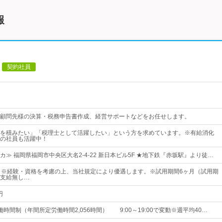
報
契約社員
顧問先様の決算・税務申告書作成、経営サポートなどをお任せします。
を積みたい」「税理士として活躍したい」という方を求めています。※有給消化
の社員も活躍中！
≫ 福岡県福岡市中央区大名2-4-22 新日本ビル5F ★地下鉄『赤坂駅』より徒…
 ※経験・資格を考慮の上、当社規定により優遇します。※試用期間6ヶ月（試用期
支給無し…
円
時間制（年間所定労働時間2,056時間） 9:00～19:00で変動※週平均40…