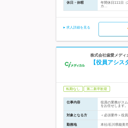
休日・休暇
年間休日111日
カ…
求人詳細を見る
株式会社歯愛メディ
【役員アシス
転勤なし
第二新卒歓迎
仕事内容
役員の業務がスム
をお任せします。
対象となる方
＜必須要件＞役員秘
勤務地
本社/石川県能美