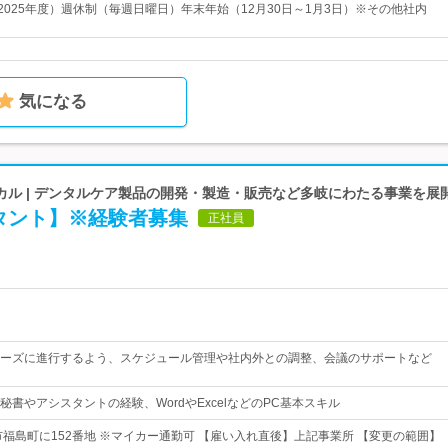
（2025年度）週休制（毎週日曜日）年末年始（12月30日～1月3日）※その他社内
気になる
カル | デンタルケア製品の開発・製造・販売など多岐にわたる事業を展
タント】※経験者募集
正社員
ーズに進行するよう、スケジュール管理や社内外との調整、会議のサポートなど
書やアシスタントの経験、WordやExcelなどのPC基本スキル
市福島町に152番地 ※マイカー通勤可 【雇い入れ直後】上記事業所 【変更の範囲】