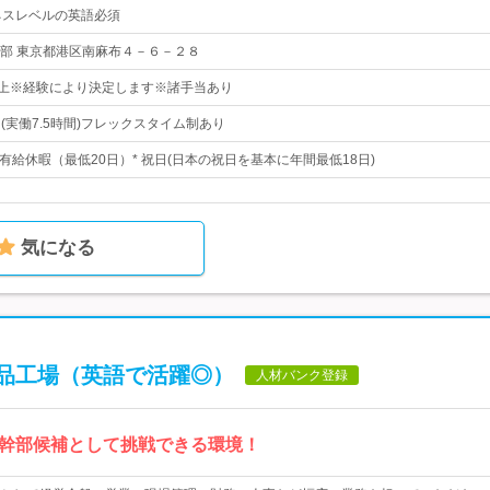
ネスレベルの英語必須
部 東京都港区南麻布４－６－２８
円以上※経験により決定します※諸手当あり
0 (実働7.5時間)フレックスタイム制あり
年次有給休暇（最低20日）* 祝日(日本の祝日を基本に年間最低18日)
気になる
品工場（英語で活躍◎）
人材バンク登録
幹部候補として挑戦できる環境！