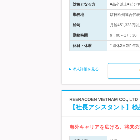
対象となる方
■高卒以上■ビジ
勤務地
駐日欧州連合代表
給与
月給451,323
勤務時間
9：00～17：3
休日・休暇
* 週休2日制* 
求人詳細を見る
REERACOEN VIETNAM CO., LTD
【社長アシスタント】検
海外キャリアを広げる、将来の