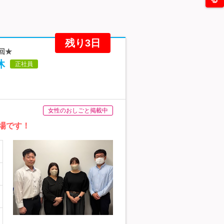
残り3日
回★
休
正社員
女性のおしごと掲載中
場です！