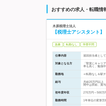
おすすめの求人・転職情
木原税理士法人
【税理士アシスタント】
急募
転勤なし
学歴不問
仕事内容
巡回担当者として
対象となる方
「堅実にキャリア
率も高く、勉強中
勤務地
≪転勤なし＆駅チカ
給与
月給20万円以上
間中は昇給、賞与
初年度年収
270万円～500万
勤務時間
1年単位の変形労働