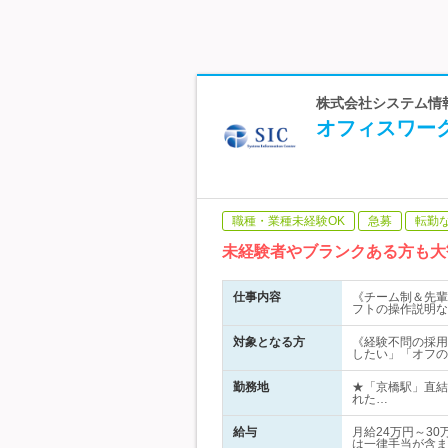
株式会社システム情報
オフィスワー
職種・業種未経験OK
急募
転勤
未経験者やブランクある方も大
仕事内容
《チーム制＆先輩
フトの操作説明な
対象となる方
《経験不問の採用
したい」「オフの
勤務地
★「京橋駅」直結
れた…
給与
月給24万円～3
は一律手当が含ま