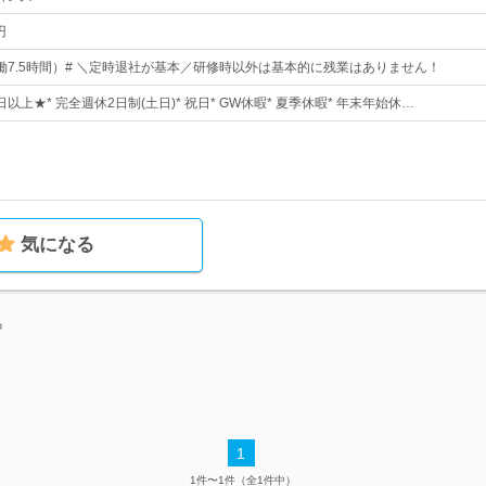
円
0（実働7.5時間）# ＼定時退社が基本／研修時以外は基本的に残業はありません！
日以上★* 完全週休2日制(土日)* 祝日* GW休暇* 夏季休暇* 年末年始休…
気になる
中
1
1件〜1件（全1件中）