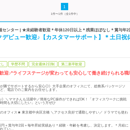
1
1件〜1件（全1件中）
センター | ★未経験者歓迎＊年休120日以上＊残業ほぼなし＊賞与年2
クデビュー歓迎♪【カスタマーサポート】＊土日祝
なし
学歴不問
完全週休2日制
第二新卒歓迎
歓迎♪*ライフステージが変わっても安心して働き続けられる職
が隣でサポートするから安心◎》大手企業のオフィスにて、総務系パッケージソ
ど、電話でのご案内をお任せします。
♪》＼ママさんも活躍中／簡単なPC操作ができればOK！「オフィスワークに挑戦
時間も大切にしたい」という方ぜひ
のオフィス★ 東京都中央区京橋 ＼アクセス良好で通勤しやすい／ ドラマでも使わ
0万円＋賞与年2回＋毎年昇給実績あり＊経験・年齢を考慮し、決定します。＊月給に
れてい…