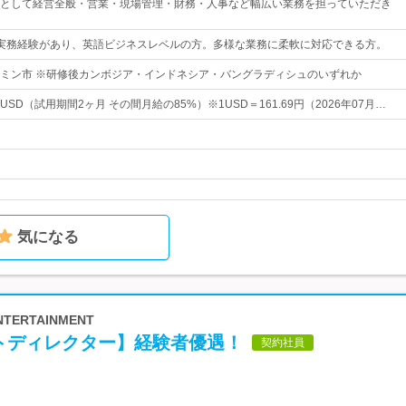
として経営全般・営業・現場管理・財務・人事など幅広い業務を担っていただき
実務経験があり、英語ビジネスレベルの方。多様な業務に柔軟に対応できる方。
ミン市 ※研修後カンボジア・インドネシア・バングラディシュのいずれか
000 USD（試用期間2ヶ月 その間月給の85%）※1USD＝161.69円（2026年07月…
気になる
TERTAINMENT
トディレクター】経験者優遇！
契約社員