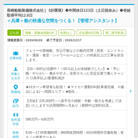
長崎船舶装備株式会社 | 《好環境》◆年間休日123日（土日祝休み）◆有給
取得平均12.8日
＜兵庫＞船の快適な空間をつくる！【管理アシスタント】
正社員
職種・業種未経験OK
転勤なし
完全週休2日制
第二新卒歓迎
情報更新日：2026/06/26
終了予定日：
2026/12/17
フェリーや貨物船、官公庁船などの船内空間（居室・エントラン
ス・通路・食堂・シャワールームなど）の内装仕上げ工事を担当
仕事内容
します。
【20～30代が活躍中！⇒50％以上が未経験でした♪】★「手に
職・やりがい・働きやすさ」全部そろった安定企業で働くチャン
対象と
ス ◎高卒以上/要運転免許
なる方
★UIターン希望者も歓迎！ ★マイカー通勤OK(駐車場完備 ※拠
点による) ＜関西エリア＞ ■相生…
勤務地
【月給】225,000円～+ 諸手当※経験・年齢・能力を考慮して決
定いたします※試用期間6ヶ月あり（期間中は契約社員…
給与
390万円～630万円
初年度
年収
8:00～17:00実働時間：8時間休憩時間：60分時間外労働有無：有
勤務
時間
※ノー残業デーあり