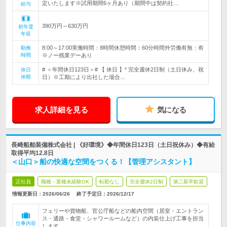
定いたします※試用期間6ヶ月あり（期間中は契約社…
給与
390万円～630万円
初年度
年収
8:00～17:00実働時間：8時間休憩時間：60分時間外労働有無：有
勤務
時間
※ノー残業デーあり
# ＜年間休日123日＞# 【 休日 】* 完全週休2日制（土日休み、祝
休日
休暇
日）※工期により出社した場合…
求人詳細を見る
気になる
長崎船舶装備株式会社 | 《好環境》◆年間休日123日（土日祝休み）◆有給
取得平均12.8日
＜山口＞船の快適な空間をつくる！【管理アシスタント】
正社員
職種・業種未経験OK
転勤なし
完全週休2日制
第二新卒歓迎
情報更新日：2026/06/26
終了予定日：
2026/12/17
フェリーや貨物船、官公庁船などの船内空間（居室・エントラン
ス・通路・食堂・シャワールームなど）の内装仕上げ工事を担当
仕事内容
します。