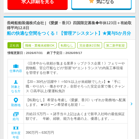
求人詳細を見る
気になる
長崎船舶装備株式会社 | 《愛媛・香川》四国限定募集◆年休123日＋有給取
得平均12.8日
船の快適な空間をつくる！【管理アシスタント】★賞与5か月分
正社員
職種・業種未経験OK
転勤なし
完全週休2日制
第二新卒歓迎
情報更新日：2026/07/31
終了予定日：
2026/09/17
《日本中から依頼が集まる業界トップクラス企業！》フェリーや
貨物船、官公庁船などの“部屋”や“エントランス”の内装工事現場
仕事内容
を管理する仕事です。
【20～30代が活躍中！⇒50％以上が未経験でした♪】★「手に
職・やりがい・働きやすさ」全部そろった安定企業で働くチャン
対象と
ス ◎高卒以上/要運転免許
なる方
【転勤なし】 希望を考慮し《愛媛、香川》いずれか勤務地へ配属
します。 ★UIターン希望者も歓迎！…
勤務地
月給22.5万円～ + 諸手当※上記はあくまで新卒入社時の最低保証
額です。 年齢、経験、能力を考慮の上、優遇します。…
給与
390万円～630万円
初年度
年収