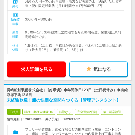
月給22万円～35万円※経験・能力など考慮の上、決定いたします
※上記に固定残業代（月11時間分＝1万6000円～2万…
給与
300万円～500万円
初年度
年収
9：00～17：30※残業は繁忙期でも月20時間程度。閑散期は原則
勤務
時間
定時退社です。
* 週休2日（土日祝）※祝日がある場合、代わりに土曜日出勤があ
休日
休暇
り（最大月2日）。繁忙期（2、3月）は…
求人詳細を見る
気になる
長崎船舶装備株式会社 | 《好環境》◆年間休日123日（土日祝休み）◆有給
取得平均12.8日
未経験歓迎！船の快適な空間をつくる【管理アシスタント】
正社員
職種・業種未経験OK
転勤なし
完全週休2日制
第二新卒歓迎
情報更新日：2026/06/26
終了予定日：
2026/12/17
フェリーや貨物船、官公庁船などの船内空間（居室・エントラン
ス・通路・食堂・シャワールームなど）の内装仕上げ工事を担当