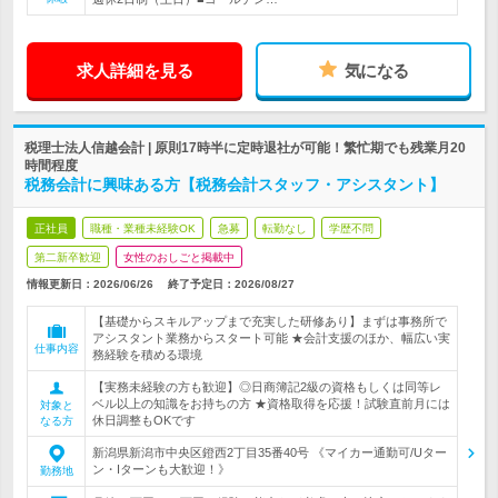
求人詳細を見る
気になる
税理士法人信越会計 | 原則17時半に定時退社が可能！繁忙期でも残業月20
時間程度
税務会計に興味ある方【税務会計スタッフ・アシスタント】
正社員
職種・業種未経験OK
急募
転勤なし
学歴不問
第二新卒歓迎
女性のおしごと掲載中
情報更新日：2026/06/26
終了予定日：
2026/08/27
【基礎からスキルアップまで充実した研修あり】まずは事務所で
アシスタント業務からスタート可能 ★会計支援のほか、幅広い実
仕事内容
務経験を積める環境
【実務未経験の方も歓迎】◎日商簿記2級の資格もしくは同等レ
ベル以上の知識をお持ちの方 ★資格取得を応援！試験直前月には
対象と
休日調整もOKです
なる方
新潟県新潟市中央区鐙西2丁目35番40号 《マイカー通勤可/Uター
ン・Iターンも大歓迎！》
勤務地