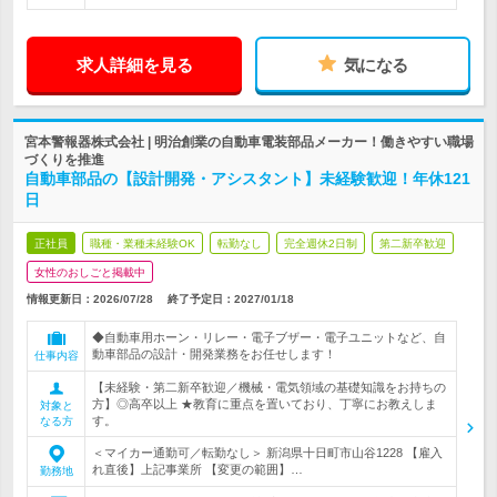
求人詳細を見る
気になる
宮本警報器株式会社 | 明治創業の自動車電装部品メーカー！働きやすい職場
づくりを推進
自動車部品の【設計開発・アシスタント】未経験歓迎！年休121
日
正社員
職種・業種未経験OK
転勤なし
完全週休2日制
第二新卒歓迎
女性のおしごと掲載中
情報更新日：2026/07/28
終了予定日：
2027/01/18
◆自動車用ホーン・リレー・電子ブザー・電子ユニットなど、自
動車部品の設計・開発業務をお任せします！
仕事内容
【未経験・第二新卒歓迎／機械・電気領域の基礎知識をお持ちの
方】◎高卒以上 ★教育に重点を置いており、丁寧にお教えしま
対象と
す。
なる方
＜マイカー通勤可／転勤なし＞ 新潟県十日町市山谷1228 【雇入
れ直後】上記事業所 【変更の範囲】…
勤務地