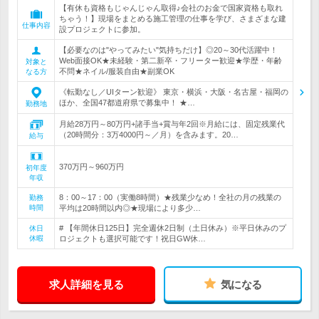
【有休も資格もじゃんじゃん取得♪会社のお金で国家資格も取れ
ちゃう！】現場をまとめる施工管理の仕事を学び、さまざまな建
仕事内容
設プロジェクトに参加。
【必要なのは"やってみたい"気持ちだけ】◎20～30代活躍中！
Web面接OK★未経験・第二新卒・フリーター歓迎★学歴・年齢
対象と
不問★ネイル/服装自由★副業OK
なる方
《転勤なし／UIターン歓迎》 東京・横浜・大阪・名古屋・福岡の
ほか、全国47都道府県で募集中！ ★…
勤務地
月給28万円～80万円+諸手当+賞与年2回※月給には、固定残業代
（20時間分：3万4000円～／月）を含みます。20…
給与
370万円～960万円
初年度
年収
8：00～17：00（実働8時間）★残業少なめ！全社の月の残業の
勤務
時間
平均は20時間以内◎★現場により多少…
# 【年間休日125日】完全週休2日制（土日休み）※平日休みのプ
休日
休暇
ロジェクトも選択可能です！祝日GW休…
求人詳細を見る
気になる