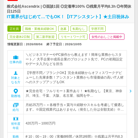
株式会社Ascendrix | ◎面談1回 ◎定着率100% ◎残業月平均8.3h ◎年間休
日125日
IT業界がはじめて…でもOK！【ITアシスタント】★土日祝休み
正社員
職種・業種未経験OK
急募
転勤なし
学歴不問
完全週休2日制
第二新卒歓迎
リモートワーク可
女性のおしごと掲載中
情報更新日：2026/08/04
終了予定日：
2026/10/05
＼ビジネスマナーやPC操作から教えます！簡単な業務からスタ
ート／ 大手企業や成長企業のプロジェクト先で、PCの初期設定
仕事内容
やデータ入力などを担当
【学歴不問／ブランクOK】完全未経験からオフィスワークデビ
ューした先輩多数！アシスタント業務から市場価値の高いIT人材
対象と
へのステップアップもOK
なる方
★完全在宅・フルリモート案件あり！ ★転勤なし 【東京、神奈
川、埼玉、千葉、大阪、名古屋、福岡を中…
勤務地
月給25万円～＋各種手当＋賞与※経験やスキルを考慮して優遇し
ます。※固定残業代はありません（発生した分は全額支給）※…
給与
420万円～1000万円
初年度
年収
# 10：00～19：00（実働8時間／休憩1時間）※残業は月平均8.3
勤務