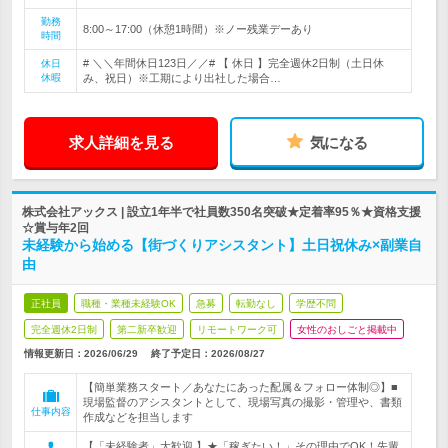
勤務
8:00～17:00（休憩1時間）※ノー残業デーあり
時間
# ＼＼年間休日123日／／# 【 休日 】完全週休2日制（土日休
休日
休暇
み、祝日）※工期により出社した場合…
求人詳細を見る
気になる
株式会社アックス | 設立1年半で社員数350名突破★定着率95％★資格支援
☆賞与年2回
未経験から始める【街づくりアシスタント】土日祝休み×副業自
由
正社員
職種・業種未経験OK
急募
転勤なし
学歴不問
完全週休2日制
第二新卒歓迎
リモートワーク可
女性のおしごと掲載中
情報更新日：2026/06/29
終了予定日：
2026/08/27
【簡単業務スタート／あなたにあった配属＆フォロー体制◎】■
現場監督のアシスタントとして、現場写真の撮影・管理や、書類
仕事内容
作成などを担当します
【「未経験者」大歓迎 】★「稼ぎたい！」その理由でOK！先輩