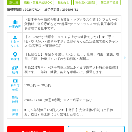
正社員
職種・業種未経験OK
転勤なし
完全週休2日制
第二新卒歓迎
情報更新日：2026/07/14
終了予定日：
2026/08/31
《日本中から依頼が集まる業界トップクラス企業！》フェリーや
貨物船、官公庁船などの“部屋”や“エントランス”の内装工事現場
仕事内容
を管理する仕事です。
【20～30代が活躍中！⇒50％以上が未経験でした♪】★「手に
職・やりがい・働きやすさ」全部そろった安定企業で働くチャン
対象と
ス ◎高卒以上/要運転免許
なる方
【転勤なし】 希望を考慮し《大分、山口、広島、岡山、愛媛、香
川、兵庫、神奈川》いずれか勤務地へ配属…
勤務地
月給22.5万円～ + 諸手当※上記はあくまで新卒入社時の最低保証
額です。 年齢、経験、能力を考慮の上、優遇します。…
給与
390万円～630万円
初年度
年収
勤務
8:00～17:00（休憩1時間）※ノー残業デーあり
時間
# ＼＼年間休日123日／／# 【 休日 】完全週休2日制（土日休
休日
休暇
み、祝日）※工期により出社した場合…