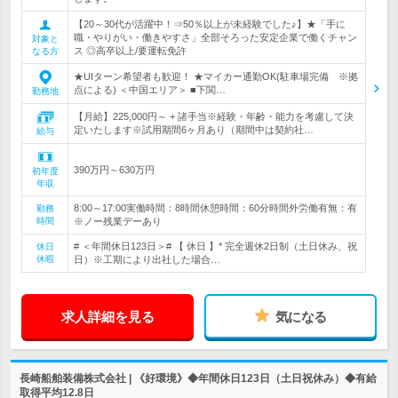
【20～30代が活躍中！⇒50％以上が未経験でした♪】★「手に
職・やりがい・働きやすさ」全部そろった安定企業で働くチャン
対象と
ス ◎高卒以上/要運転免許
なる方
★UIターン希望者も歓迎！ ★マイカー通勤OK(駐車場完備 ※拠
点による) ＜中国エリア＞ ■下関…
勤務地
【月給】225,000円～ + 諸手当※経験・年齢・能力を考慮して決
定いたします※試用期間6ヶ月あり（期間中は契約社…
給与
390万円～630万円
初年度
年収
8:00～17:00実働時間：8時間休憩時間：60分時間外労働有無：有
勤務
時間
※ノー残業デーあり
# ＜年間休日123日＞# 【 休日 】* 完全週休2日制（土日休み、祝
休日
休暇
日）※工期により出社した場合…
求人詳細を見る
気になる
長崎船舶装備株式会社 | 《好環境》◆年間休日123日（土日祝休み）◆有給
取得平均12.8日