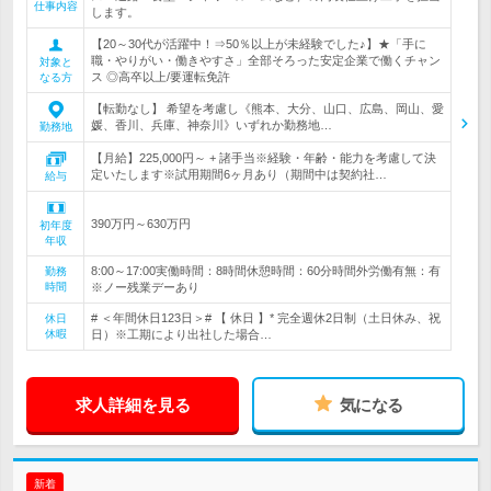
仕事内容
します。
【20～30代が活躍中！⇒50％以上が未経験でした♪】★「手に
職・やりがい・働きやすさ」全部そろった安定企業で働くチャン
対象と
ス ◎高卒以上/要運転免許
なる方
【転勤なし】 希望を考慮し《熊本、大分、山口、広島、岡山、愛
媛、香川、兵庫、神奈川》いずれか勤務地…
勤務地
【月給】225,000円～ + 諸手当※経験・年齢・能力を考慮して決
定いたします※試用期間6ヶ月あり（期間中は契約社…
給与
390万円～630万円
初年度
年収
8:00～17:00実働時間：8時間休憩時間：60分時間外労働有無：有
勤務
時間
※ノー残業デーあり
# ＜年間休日123日＞# 【 休日 】* 完全週休2日制（土日休み、祝
休日
休暇
日）※工期により出社した場合…
求人詳細を見る
気になる
新着