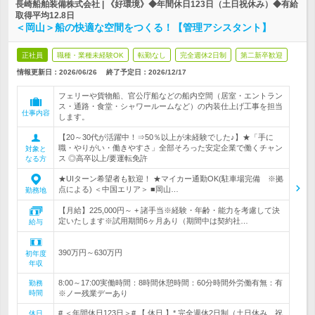
長崎船舶装備株式会社 | 《好環境》◆年間休日123日（土日祝休み）◆有給
取得平均12.8日
＜岡山＞船の快適な空間をつくる！【管理アシスタント】
正社員
職種・業種未経験OK
転勤なし
完全週休2日制
第二新卒歓迎
情報更新日：2026/06/26
終了予定日：
2026/12/17
フェリーや貨物船、官公庁船などの船内空間（居室・エントラン
ス・通路・食堂・シャワールームなど）の内装仕上げ工事を担当
仕事内容
します。
【20～30代が活躍中！⇒50％以上が未経験でした♪】★「手に
職・やりがい・働きやすさ」全部そろった安定企業で働くチャン
対象と
ス ◎高卒以上/要運転免許
なる方
★UIターン希望者も歓迎！ ★マイカー通勤OK(駐車場完備 ※拠
点による) ＜中国エリア＞ ■岡山…
勤務地
【月給】225,000円～ + 諸手当※経験・年齢・能力を考慮して決
定いたします※試用期間6ヶ月あり（期間中は契約社…
給与
390万円～630万円
初年度
年収
8:00～17:00実働時間：8時間休憩時間：60分時間外労働有無：有
勤務
時間
※ノー残業デーあり
# ＜年間休日123日＞# 【 休日 】* 完全週休2日制（土日休み、祝
休日