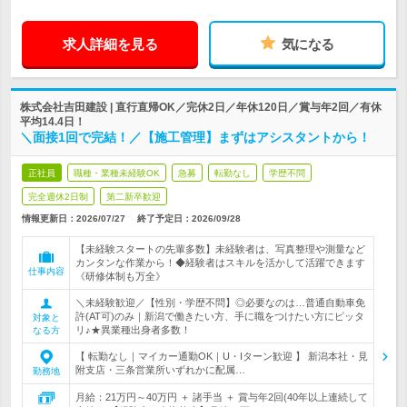
求人詳細を見る
気になる
株式会社吉田建設 | 直行直帰OK／完休2日／年休120日／賞与年2回／有休
平均14.4日！
＼面接1回で完結！／【施工管理】まずはアシスタントから！
正社員
職種・業種未経験OK
急募
転勤なし
学歴不問
完全週休2日制
第二新卒歓迎
情報更新日：2026/07/27
終了予定日：
2026/09/28
【未経験スタートの先輩多数】未経験者は、写真整理や測量など
カンタンな作業から！◆経験者はスキルを活かして活躍できます
仕事内容
《研修体制も万全》
＼未経験歓迎／【性別・学歴不問】◎必要なのは…普通自動車免
許(AT可)のみ｜新潟で働きたい方、手に職をつけたい方にピッタ
対象と
リ♪★異業種出身者多数！
なる方
【 転勤なし｜マイカー通勤OK｜U・Iターン歓迎 】 新潟本社・見
附支店・三条営業所いずれかに配属…
勤務地
月給：21万円～40万円 ＋ 諸手当 ＋ 賞与年2回(40年以上連続して