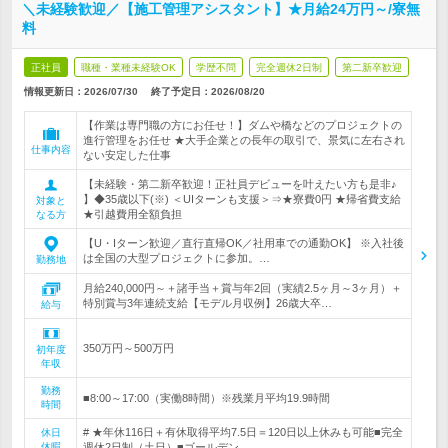
＼未経験歓迎／【施工管理アシスタント】★月給24万円～/寮無
料
正社員
職種・業種未経験OK
学歴不問
完全週休2日制
第二新卒歓迎
情報更新日：2026/07/30
終了予定日：
2026/08/20
【作業は専門職の方にお任せ！】ダムや橋などのプロジェクトの
進行管理をお任せ ★大手企業との長年の取引で、景気に左右され
仕事内容
ない安定した仕事
【未経験・第二新卒歓迎！正社員デビューを叶えたい方も是非♪
】◆35歳以下(※) ＜UIターンも支援＞⇒★寮費0円 ★帰省費支給
対象と
★引越費用全額負担
なる方
【U・Iターン歓迎／直行直帰OK／社用車での通勤OK】 ※入社後
は全国の大型プロジェクトに参加。…
勤務地
月給240,000円～＋諸手当＋賞与年2回（実績2.5ヶ月～3ヶ月）＋
特別賞与3年連続支給【モデル月収例】26歳大卒…
給与
350万円～500万円
初年度
年収
勤務
■8:00～17:00（実働8時間）※残業月平均19.9時間
時間
# ★年休116日＋有休取得平均7.5日＝120日以上休みも可能■完全
休日
休暇
週休2日制（土日）■ゴールデン…