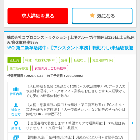
求人詳細を見る
気になる
株式会社コプロコンストラクション | 上場グループ/年間休日125日/土日祝休
み/育休取得率98%
※Q 第二新卒活躍中♪【アシスタント事務】転勤なし/未経験歓迎
正社員
職種・業種未経験OK
急募
転勤なし
完全週休2日制
第二新卒歓迎
女性のおしごと掲載中
情報更新日：2026/07/31
終了予定日：
2026/09/03
《入社時期も気軽に相談OK！20代～30代活躍中》PCデータ入力
や資材管理等、バックオフィス業務をお任せします★未経験から
仕事内容
でも安心の研修体制が魅力♪
《人柄・意欲重視の採用！未経験・第二新卒歓迎♪》PCスキル・
普通免許ある方歓迎！「大手で働きたい」など応募のきっかけは
対象と
気軽でOK♪ ※学歴不問
なる方
【 全国各地で募集します！希望エリアで通勤可能 】 ▼転勤はあ
りません！ 〈 支店一覧 〉 札幌支…
勤務地
【関東(東京/千葉/神奈川/埼玉)】月給29万1230円＋皆勤手当1万