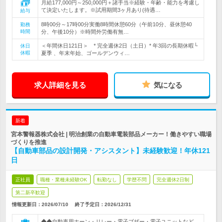
月給177,000円～250,000円＋諸手当※経験・年齢・能力を考慮し
て決定いたします。※試用期間3ヶ月あり(待遇…
給与
8時00分～17時00分実働8時間休憩60分（午前10分、昼休憩40
勤務
時間
分、午後10分）※時間外労働有無…
＜年間休日121日＞ * 完全週休2日（土日）* 年3回の長期休暇└
休日
休暇
夏季 、年末年始、ゴールデンウィ…
求人詳細を見る
気になる
新着
宮本警報器株式会社 | 明治創業の自動車電装部品メーカー！働きやすい職場
づくりを推進
【自動車部品の設計開発・アシスタント】未経験歓迎！年休121
日
正社員
職種・業種未経験OK
転勤なし
学歴不問
完全週休2日制
第二新卒歓迎
情報更新日：2026/07/10
終了予定日：
2026/12/31
◆◆自動車用ホーン・リレー・電子ブザー・電子ユニットなど、