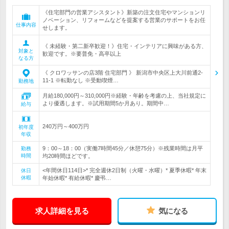
《住宅部門の営業アシスタント》新築の注文住宅やマンションリ
ノベーション、リフォームなどを提案する営業のサポートをお任
仕事内容
せします。
《 未経験・第二新卒歓迎！》住宅・インテリアに興味がある方、
対象と
歓迎です。※要普免・高卒以上
なる方
《 クロワッサンの店3階 住宅部門 》 新潟市中央区上大川前通2-
11-1 ※転勤なし ※受動喫煙…
勤務地
月給180,000円～310,000円※経験・年齢を考慮の上、当社規定に
より優遇します。※試用期間5か月あり。期間中…
給与
240万円～400万円
初年度
年収
9：00～18：00（実働7時間45分／休憩75分）※残業時間は月平
勤務
時間
均20時間ほどです。
<年間休日114日>* 完全週休2日制（火曜・水曜）* 夏季休暇* 年末
休日
休暇
年始休暇* 有給休暇* 慶弔…
求人詳細を見る
気になる