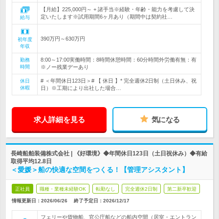
【月給】225,000円～ + 諸手当※経験・年齢・能力を考慮して決
定いたします※試用期間6ヶ月あり（期間中は契約社…
給与
390万円～630万円
初年度
年収
8:00～17:00実働時間：8時間休憩時間：60分時間外労働有無：有
勤務
時間
※ノー残業デーあり
# ＜年間休日123日＞# 【 休日 】* 完全週休2日制（土日休み、祝
休日
休暇
日）※工期により出社した場合…
求人詳細を見る
気になる
長崎船舶装備株式会社 | 《好環境》◆年間休日123日（土日祝休み）◆有給
取得平均12.8日
＜愛媛＞船の快適な空間をつくる！【管理アシスタント】
正社員
職種・業種未経験OK
転勤なし
完全週休2日制
第二新卒歓迎
情報更新日：2026/06/26
終了予定日：
2026/12/17
フェリーや貨物船、官公庁船などの船内空間（居室・エントラン