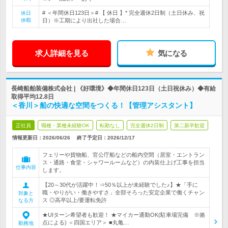
# ＜年間休日123日＞# 【 休日 】* 完全週休2日制（土日休み、祝
休日
休暇
日）※工期により出社した場合…
求人詳細を見る
気になる
長崎船舶装備株式会社 | 《好環境》◆年間休日123日（土日祝休み）◆有給
取得平均12.8日
＜香川＞船の快適な空間をつくる！【管理アシスタント】
正社員
職種・業種未経験OK
転勤なし
完全週休2日制
第二新卒歓迎
情報更新日：2026/06/26
終了予定日：
2026/12/17
フェリーや貨物船、官公庁船などの船内空間（居室・エントラン
ス・通路・食堂・シャワールームなど）の内装仕上げ工事を担当
仕事内容
します。
【20～30代が活躍中！⇒50％以上が未経験でした♪】★「手に
職・やりがい・働きやすさ」全部そろった安定企業で働くチャン
対象と
ス ◎高卒以上/要運転免許
なる方
★UIターン希望者も歓迎！ ★マイカー通勤OK(駐車場完備 ※拠
点による) ＜四国エリア＞ ■丸亀…
勤務地