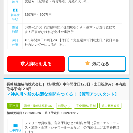
支給★)【経験者・有資格者】月給23万5,0…
給与
320万円～600万円
初年度
年収
8:00～17:00（実働8時間／休憩60分）# ＜基本＞が直行直帰で
勤務
時間
す！用事がなければ会社や事務所…
# ＼年間休日120日／# 【休日】* 完全週休2日制(土日)* 祝日※会
休日
休暇
社カレンダーによる# 【休…
求人詳細を見る
気になる
長崎船舶装備株式会社 | 《好環境》◆年間休日123日（土日祝休み）◆有給
取得平均12.8日
＜神奈川＞船の快適な空間をつくる！【管理アシスタント】
正社員
職種・業種未経験OK
転勤なし
完全週休2日制
第二新卒歓迎
情報更新日：2026/06/26
終了予定日：
2026/12/17
フェリーや貨物船、官公庁船などの船内空間（居室・エントラン
ス・通路・食堂・シャワールームなど）の内装仕上げ工事を担当
仕事内容
します。