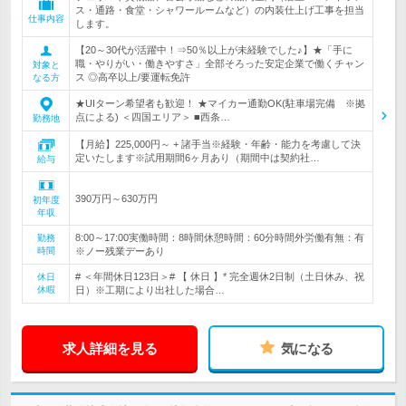
ス・通路・食堂・シャワールームなど）の内装仕上げ工事を担当
仕事内容
します。
【20～30代が活躍中！⇒50％以上が未経験でした♪】★「手に
職・やりがい・働きやすさ」全部そろった安定企業で働くチャン
対象と
ス ◎高卒以上/要運転免許
なる方
★UIターン希望者も歓迎！ ★マイカー通勤OK(駐車場完備 ※拠
点による) ＜四国エリア＞ ■西条…
勤務地
【月給】225,000円～ + 諸手当※経験・年齢・能力を考慮して決
定いたします※試用期間6ヶ月あり（期間中は契約社…
給与
390万円～630万円
初年度
年収
8:00～17:00実働時間：8時間休憩時間：60分時間外労働有無：有
勤務
時間
※ノー残業デーあり
# ＜年間休日123日＞# 【 休日 】* 完全週休2日制（土日休み、祝
休日
休暇
日）※工期により出社した場合…
求人詳細を見る
気になる