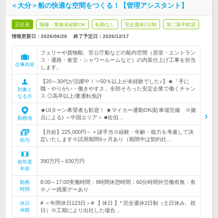
＜大分＞船の快適な空間をつくる！【管理アシスタント】
正社員
職種・業種未経験OK
転勤なし
完全週休2日制
第二新卒歓迎
情報更新日：2026/06/26
終了予定日：
2026/12/17
フェリーや貨物船、官公庁船などの船内空間（居室・エントラン
ス・通路・食堂・シャワールームなど）の内装仕上げ工事を担当
仕事内容
します。
【20～30代が活躍中！⇒50％以上が未経験でした♪】★「手に
職・やりがい・働きやすさ」全部そろった安定企業で働くチャン
対象と
ス ◎高卒以上/要運転免許
なる方
★UIターン希望者も歓迎！ ★マイカー通勤OK(駐車場完備 ※拠
点による) ＜中国エリア＞ ■佐伯…
勤務地
【月給】225,000円～ + 諸手当※経験・年齢・能力を考慮して決
定いたします※試用期間6ヶ月あり（期間中は契約社…
給与
390万円～630万円
初年度
年収
8:00～17:00実働時間：8時間休憩時間：60分時間外労働有無：有
勤務
時間
※ノー残業デーあり
# ＜年間休日123日＞# 【 休日 】* 完全週休2日制（土日休み、祝
休日
休暇
日）※工期により出社した場合…