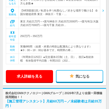
対象と
方も多数★
なる方
【WEB面接1回／転居を伴う転勤なし／好きな場所で働ける】 全
国32都道府県 東京・神奈川・千葉・…
勤務地
東京 月給21万円～+賞与神奈川 月給20万2000円～+賞与埼玉/大阪
月給19万7000円～+賞与千葉 月給19…
給与
250万円～350万円
初年度
年収
実働8時間 （始業・終業の時刻は配属先により異なります）
勤務
時間
★9：00～18：00が基本です。時間帯の希…
《年間休日125日》●完全週休2日制（土、日）、祝日●有給休
休日
休暇
暇 有休取得平均日数：年間15日（202…
求人詳細を見る
気になる
株式会社GNNテクノロジー | GNNグループ｜2026年7月より全国一斉積極
採用開始！！
【施工管理アシスタント】月給60万円～／未経験者は月給35万
円！