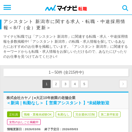
アシスタント 新潟市に関する求人・転職・中途採用情
報＜8/7（金）更新＞
マイナビ転職では「アシスタント 新潟市」に関連する転職・求人・中途採用情
報を多数掲載中!「アシスタント 新潟市」の転職・求人情報を探しているあな
たにおすすめのお仕事を掲載しています。「アシスタント 新潟市」に関連する
キーワードからも転職・求人情報をお探しいただけるので、あなたにぴったり
のお仕事を見つけてみてください!
1～50件 (全215件中)
1
2
3
4
5
株式会社カヤノ | ●大正10年創業の老舗企業
＜新潟｜転勤なし＞【 営業アシスタント 】*未経験歓迎
正社員
職種・業種未経験OK
転勤なし
完全週休2日制
第二新卒歓迎
女性のおしごと掲載中
情報更新日：2026/03/06
終了予定日：
2026/09/03