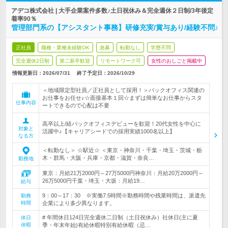
アデコ株式会社 | 大手企業案件多数♪土日祝休み＆完全週休２日制/3年後定
着率90％
管理部門系の【アシスタント事務】研修充実/賞与あり/経験不問♪
正社員
職種・業種未経験OK
急募
転勤なし
学歴不問
完全週休2日制
第二新卒歓迎
リモートワーク可
女性のおしごと掲載中
情報更新日：2026/07/31
終了予定日：
2026/10/29
＜地域限定型社員／正社員として採用！＞バックオフィス関連の
お仕事をお任せ♪☆面接基本１回☆まずは簡単なお仕事からスタ
仕事内容
ートできるので心配は不要
高卒以上/経バックオフィスデビューを歓迎！20代女性を中心に
対象と
活躍中♪【キャリアシードでの採用実績1000名以上】
なる方
＜転勤なし＞ ☆駅近☆ ＜東京・神奈川・千葉・埼玉・茨城・栃
木・群馬・大阪・兵庫・京都・滋賀・奈良…
勤務地
東京：月給21万2000円～27万5000円神奈川：月給20万2000円～
26万5000円千葉・埼玉・大坂：月給19…
給与
9：00～17：30 ※実働7.5時間※勤務時間や残業時間は、派遣先
勤務
時間
企業により多少異なります。
# 年間休日124日完全週休二日制（土日祝休み）社休日(主に夏
休日
休暇
季・年末年始)有給休暇特別有給休暇（忌…