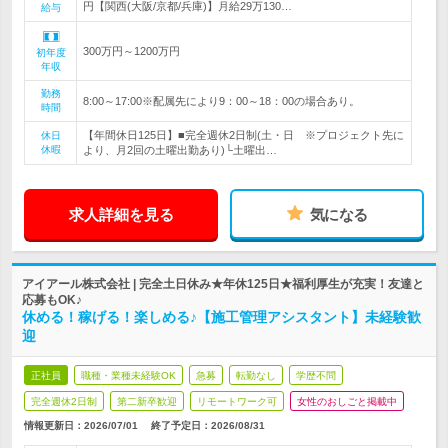
円【関西(大阪/京都/兵庫)】月給29万130…
給与
300万円～1200万円
初年度
年収
勤務
8:00～17:00※配属先により9：00～18：00の場合あり。
時間
【年間休日125日】■完全週休2日制(土・日 ※プロジェクト先に
休日
休暇
より、月2回の土曜出勤あり)└土曜出…
求人詳細を見る
気になる
アイアール株式会社 | 完全土日休み★年休125日★福利厚生が充実！友達と
応募もOK♪
休める！稼げる！楽しめる♪【施工管理アシスタント】未経験歓
迎
正社員
職種・業種未経験OK
急募
転勤なし
学歴不問
完全週休2日制
第二新卒歓迎
リモートワーク可
女性のおしごと掲載中
情報更新日：2026/07/01
終了予定日：
2026/08/31