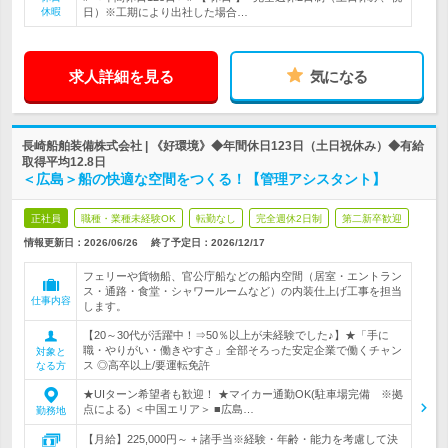
休暇
日）※工期により出社した場合…
求人詳細を見る
気になる
長崎船舶装備株式会社 | 《好環境》◆年間休日123日（土日祝休み）◆有給
取得平均12.8日
＜広島＞船の快適な空間をつくる！【管理アシスタント】
正社員
職種・業種未経験OK
転勤なし
完全週休2日制
第二新卒歓迎
情報更新日：2026/06/26
終了予定日：
2026/12/17
フェリーや貨物船、官公庁船などの船内空間（居室・エントラン
ス・通路・食堂・シャワールームなど）の内装仕上げ工事を担当
仕事内容
します。
【20～30代が活躍中！⇒50％以上が未経験でした♪】★「手に
職・やりがい・働きやすさ」全部そろった安定企業で働くチャン
対象と
ス ◎高卒以上/要運転免許
なる方
★UIターン希望者も歓迎！ ★マイカー通勤OK(駐車場完備 ※拠
点による) ＜中国エリア＞ ■広島…
勤務地
【月給】225,000円～ + 諸手当※経験・年齢・能力を考慮して決