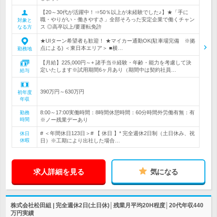
【20～30代が活躍中！⇒50％以上が未経験でした♪】★「手に
職・やりがい・働きやすさ」全部そろった安定企業で働くチャン
対象と
ス ◎高卒以上/要運転免許
なる方
★UIターン希望者も歓迎！ ★マイカー通勤OK(駐車場完備 ※拠
点による) ＜東日本エリア＞ ■横…
勤務地
【月給】225,000円～+ 諸手当※経験・年齢・能力を考慮して決
定いたします※試用期間6ヶ月あり（期間中は契約社員…
給与
390万円～630万円
初年度
年収
8:00～17:00実働時間：8時間休憩時間：60分時間外労働有無：有
勤務
時間
※ノー残業デーあり
# ＜年間休日123日＞# 【 休日 】* 完全週休2日制（土日休み、祝
休日
休暇
日）※工期により出社した場合…
求人詳細を見る
気になる
株式会社松田組 | 完全週休2日(土日休)│残業月平均20H程度│20代年収440
万円実績