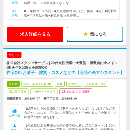
時間
時間です。※残業が多くならな…
# ＜年間休日125日＞■完全週休2日制（土日休み）■祝日■夏季休
休日
休暇
暇■年末年始休暇■有給休暇（取得率…
求人詳細を見る
気になる
残り3日
株式会社スタッフサービス | 20代女性活躍中★髪型・服装自由★ネイル
OK★年休125日★副業OK
在宅OK♪お菓子・雑貨・コスメなどの【商品企画アシスタント】
正社員
職種・業種未経験OK
急募
転勤なし
完全週休2日制
第二新卒歓迎
リモートワーク可
女性のおしごと掲載中
情報更新日：2026/07/07
終了予定日：
2026/08/10
【残業なし＆完全週休二日制＆お休みたっぷり♪】お菓子などの
食品や、コスメ、アパレル系商品などを手がける大手企業で、企
仕事内容
画部門のお仕事をお任せ！
【未経験歓迎＆基礎からの研修で初心者も安心スタート♪】20代
女性メインに和やかな雰囲気で活躍中★産育休取得・時短勤務の