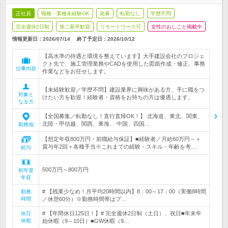
正社員
職種・業種未経験OK
急募
転勤なし
学歴不問
完全週休2日制
第二新卒歓迎
リモートワーク可
女性のおしごと掲載中
情報更新日：2026/07/14
終了予定日：
2026/10/12
【高水準の待遇と環境を整えています】大手建設会社のプロジェ
クト先で、施工管理業務やCADを使用した図面作成・修正、事務
仕事内容
作業などをお任せします。
【未経験歓迎／学歴不問】建設業界に興味がある方、手に職をつ
対象と
けたい方を歓迎！経験者・資格をお持ちの方は優遇します。
なる方
【全国募集／転勤なし！直行直帰OK！】 北海道、東北、関東、
北陸・甲信越、関西、東海、 中国、四国…
勤務地
【想定年収800万円・前職給与保証】■経験者／月給60万円～＋
賞与年2回＋各種手当※これまでの経験・スキル・年齢を考…
給与
500万円～800万円
初年度
年収
# 【残業少なめ！月平均20時間以内】8：00～17：00（実働8時間
勤務
時間
／休憩60分）※勤務時間帯はプ…
# 【年間休日125日！】# 完全週休2日制（土日）、祝日■年末年
休日
休暇
始休暇（9～10日）■GW休暇（9…