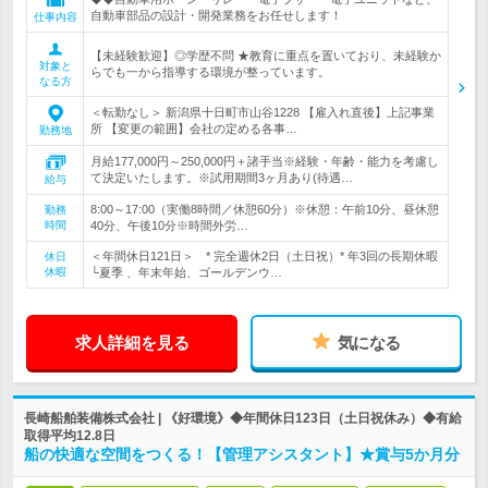
自動車部品の設計・開発業務をお任せします！
仕事内容
【未経験歓迎】◎学歴不問 ★教育に重点を置いており、未経験か
対象と
らでも一から指導する環境が整っています。
なる方
＜転勤なし＞ 新潟県十日町市山谷1228 【雇入れ直後】上記事業
所 【変更の範囲】会社の定める各事…
勤務地
月給177,000円～250,000円＋諸手当※経験・年齢・能力を考慮し
て決定いたします。※試用期間3ヶ月あり(待遇…
給与
8:00～17:00（実働8時間／休憩60分）※休憩：午前10分、昼休憩
勤務
時間
40分、午後10分※時間外労…
＜年間休日121日＞ * 完全週休2日（土日祝）* 年3回の長期休暇
休日
休暇
└夏季 、年末年始、ゴールデンウ…
求人詳細を見る
気になる
長崎船舶装備株式会社 | 《好環境》◆年間休日123日（土日祝休み）◆有給
取得平均12.8日
船の快適な空間をつくる！【管理アシスタント】★賞与5か月分