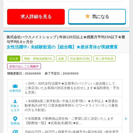
求人詳細を見る
気になる
株式会社ハウスメイトショップ | 年休120日以上★残業月平均15h以下★賞
与平均5.8ヶ月分
女性活躍中♪ 未経験歓迎の【総合職】★産休育休が実績豊富
正社員
職種・業種未経験OK
急募
完全週休2日制
第二新卒歓迎
女性のおしごと掲載中
情報更新日：2026/08/06
終了予定日：
2026/09/03
＜20代～30代女性活躍中★定着率のバツグン♪＞総合職として、
ご来店頂いたお客様の対応全般をお任せします★福利厚生・手当
仕事内容
も充実♪
＜未経験&第二新卒歓迎♪ 中途入社率7割＞ ★大卒以上 ★普通自
動車免許(AT可) ◎育休復帰率88％ ◎ワークライフバランス重視
対象と
の方も大歓迎♪
なる方
※全国募集 ※勤務地は居住地・ご希望に応じ決定いたします
【勤務地一覧】 ■北海道(札幌市) ■岩…
勤務地
月給21万円～26万円＋残業手当+各種手当+賞与年2回（昨年度平