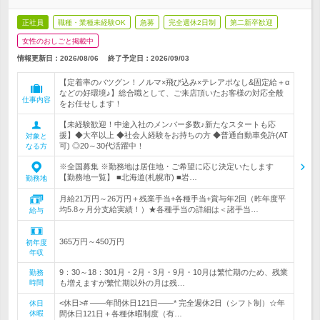
正社員
職種・業種未経験OK
急募
完全週休2日制
第二新卒歓迎
女性のおしごと掲載中
情報更新日：2026/08/06
終了予定日：
2026/09/03
【定着率のバツグン！ノルマ×飛び込み×テレアポなし&固定給＋α
などの好環境♪】総合職として、ご来店頂いたお客様の対応全般
仕事内容
をお任せします！
【未経験歓迎！中途入社のメンバー多数♪新たなスタートも応
援】◆大卒以上 ◆社会人経験をお持ちの方 ◆普通自動車免許(AT
対象と
可) ◎20～30代活躍中！
なる方
※全国募集 ※勤務地は居住地・ご希望に応じ決定いたします
【勤務地一覧】 ■北海道(札幌市) ■岩…
勤務地
月給21万円～26万円＋残業手当+各種手当+賞与年2回（昨年度平
均5.8ヶ月分支給実績！）★各種手当の詳細は＜諸手当…
給与
365万円～450万円
初年度
年収
9：30～18：301月・2月・3月・9月・10月は繁忙期のため、残業
勤務
時間
も増えますが繁忙期以外の月は残…
<休日># ――年間休日121日――* 完全週休2日（シフト制）☆年
休日
休暇
間休日121日＋各種休暇制度（有…