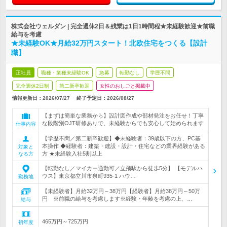
株式会社ウェルダン | 完全週休2日＆残業は1日1時間程★未経験歓迎★前職
給与を考慮
★未経験OK★月給32万円スタート！北欧住宅をつくる【設計
職】
正社員
職種・業種未経験OK
急募
転勤なし
学歴不問
完全週休2日制
第二新卒歓迎
女性のおしごと掲載中
情報更新日：2026/07/27
終了予定日：
2026/08/27
【まずは簡単な業務から】設計図作成や部材発注をお任せ！丁寧
な段階別OJT研修ありで、未経験からでも安心して始められます
仕事内容
【学歴不問／第二新卒歓迎】◆未経験者：39歳以下の方、PC基
本操作 ◆経験者：建築・建設・設計・住宅などの業界経験がある
対象と
方 ★未経験入社5割以上
なる方
【転勤なし／マイカー通勤可／立飛駅から徒歩5分】 【モデルハ
ウス】東京都立川市泉町935-1 ハウ…
勤務地
【未経験者】月給32万円～38万円【経験者】月給38万円～50万
円 ※前職の給与を考慮します※経験・年齢を考慮の上、…
給与
465万円～725万円
初年度