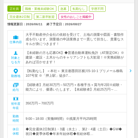
正社員
職種・業種未経験OK
急募
転勤なし
学歴不問
完全週休2日制
第二新卒歓迎
女性のおしごと掲載中
情報更新日：2026/06/11
終了予定日：
2026/08/27
大手不動産仲介会社の依頼を受けて、土地の測量や図面・書類作
成を行います。測量後の申請業務まで一貫して担当し、貴重なス
仕事内容
キルが身につきます！
【未経験の方も応募OK】◆普通自動車運転免許（AT限定OK）※
建築・建設・土木からのキャリアシフトも大歓迎！※実務経験が
対象と
あれば活かせます！
なる方
【転勤なし】 ＜本社＞ 東京都墨田区横川5‐10‐1 プリメール柳島
107号室 ※「押上駅」徒歩7…
勤務地
【経験者】月給30万円～50万円＋各種手当＋賞与年2回※経験・
能力により、優遇いたします。【未経験者】月給25万円～…
給与
350万円～700万円
初年度
年収
勤務
9:00～18:00（実働8時間）※残業月平均25時間
時間
◆完全週休2日制第1・3週（水土）、第2・4週（土日）◆GW◆
休日
休暇
祝日◆夏季休暇◆年末年始休暇◆有給休暇…