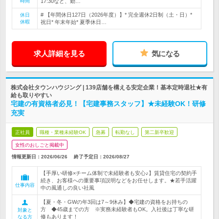
時間
17:30など、勤…
# 【年間休日127日（2026年度）】* 完全週休2日制（土・日）*
休日
休暇
祝日* 年末年始* 夏季休日…
求人詳細を見る
気になる
株式会社タウンハウジング | 139店舗を構える安定企業！基本定時退社★有
給も取りやすい
宅建の有資格者必見！【宅建事務スタッフ】★未経験OK！研修
充実
正社員
職種・業種未経験OK
急募
転勤なし
第二新卒歓迎
女性のおしごと掲載中
情報更新日：2026/06/26
終了予定日：
2026/08/27
【手厚い研修×チーム体制で未経験者も安心♪】賃貸住宅の契約手
続き、お客様への重要事項説明などをお任せします。★若手活躍
仕事内容
中の風通しの良い社風
【夏・冬・GWの年3回は7～9休み】◆宅建の資格をお持ちの
方 ◆45歳までの方 ※実務未経験者もOK。入社後は丁寧な研
対象と
修もあります！
なる方