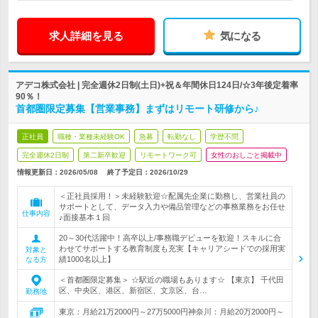
求人詳細を見る
気になる
アデコ株式会社 | 完全週休2日制(土日)+祝＆年間休日124日/☆3年後定着率
90％！
首都圏限定募集【営業事務】まずはリモート研修から♪
正社員
職種・業種未経験OK
急募
転勤なし
学歴不問
完全週休2日制
第二新卒歓迎
リモートワーク可
女性のおしごと掲載中
情報更新日：2026/05/08
終了予定日：
2026/10/29
＜正社員採用！＞未経験歓迎☆配属先企業に勤務し、営業社員の
サポートとして、データ入力や備品管理などの事務業務をお任せ
仕事内容
♪面接基本１回
20～30代活躍中！高卒以上/事務職デビューを歓迎！スキルに合
わせてサポートする教育制度も充実【キャリアシードでの採用実
対象と
績1000名以上】
なる方
＜首都圏限定募集＞ ☆駅近の職場もあります☆ 【東京】 千代田
区、中央区、港区、新宿区、文京区、台…
勤務地
東京：月給21万2000円～27万5000円神奈川：月給20万2000円～