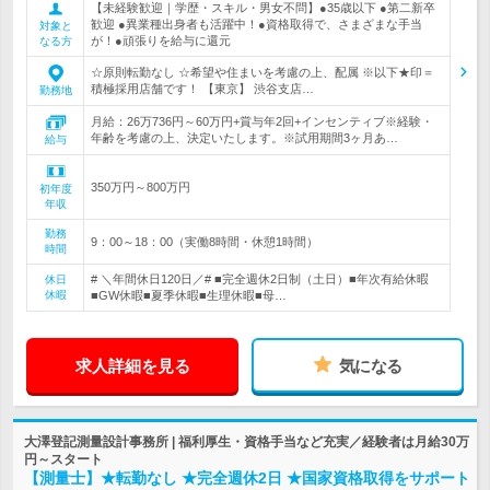
【未経験歓迎｜学歴・スキル・男女不問】●35歳以下 ●第二新卒
歓迎 ●異業種出身者も活躍中！●資格取得で、さまざまな手当
対象と
が！●頑張りを給与に還元
なる方
☆原則転勤なし ☆希望や住まいを考慮の上、配属 ※以下★印＝
積極採用店舗です！ 【東京】 渋谷支店…
勤務地
月給：26万736円～60万円+賞与年2回+インセンティブ※経験・
年齢を考慮の上、決定いたします。※試用期間3ヶ月あ…
給与
350万円～800万円
初年度
年収
勤務
9：00～18：00（実働8時間・休憩1時間）
時間
# ＼年間休日120日／# ■完全週休2日制（土日）■年次有給休暇
休日
休暇
■GW休暇■夏季休暇■生理休暇■母…
求人詳細を見る
気になる
大澤登記測量設計事務所 | 福利厚生・資格手当など充実／経験者は月給30万
円～スタート
【測量士】★転勤なし ★完全週休2日 ★国家資格取得をサポート