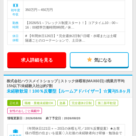
350万円～450万円
初年度
年収
【2026/5/1～フレックス制度スタート！】コアタイム10：00～
勤務
時間
16：00標準労働時間8時間／休…
# 【年間休日126日】* 完全週休2日制└日曜・水曜または土曜
休日
休暇
隔週ごとのローテーションで、土日休…
求人詳細を見る
気になる
株式会社ハウスメイトショップ | ストック休暇有(MAX60日) /残業月平均
15h以下/未経験入社は約7割
未経験歓迎！100％反響型【ルームアドバイザー】☆賞与5.8ヶ月
正社員
職種・業種未経験OK
急募
完全週休2日制
第二新卒歓迎
女性のおしごと掲載中
情報更新日：2026/08/06
終了予定日：
2026/08/20
《年間休日121日＋～20日の休暇も可／100％反響提案》★お客
様の理想の住まいを提案◇入社後の未経験者向け研修・勉強会で
仕事内容