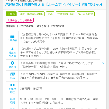
15h以下/未経験入社は約7割
未経験OK！理想を叶える【ルームアドバイザー】#賞与5.8ヶ月
正社員
職種・業種未経験OK
急募
完全週休2日制
第二新卒歓迎
女性のおしごと掲載中
情報更新日：2026/08/06
終了予定日：
2026/09/17
《お客様に寄り添うやりがい★年間休日121日＋～20日の休暇も
可》お客様の理想の住まいを提案◇未経験者向け研修・勉強会あ
仕事内容
り◇20～30代活躍中
《未経験・第二新卒歓迎！ 10名以上の積極採用♪》長く安定した
キャリアを描きたい方はぜひ★接客/販売/サービス業の経験者は
対象と
大歓迎★高卒以上
なる方
※全国募集 ※勤務地は居住地・ご希望に応じ決定いたします
【勤務地一覧】 ■北海道(札幌市) ■岩…
勤務地
月給21万円～26万円＋残業手当+各種手当+賞与年2回（昨年度平
均5.8ヶ月分支給実績！）★各種手当の詳細は＜諸手当…
給与
365万円～450万円
初年度
年収
9：30～18：301月・2月・3月・9月・10月は繁忙期のため、残業
勤務
時間
も増えますが繁忙期以外の月は残…