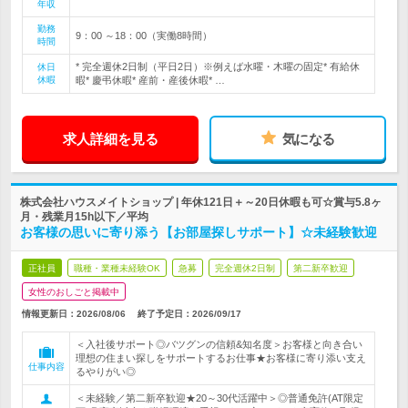
年収
勤務
9：00 ～18：00（実働8時間）
時間
* 完全週休2日制（平日2日）※例えば水曜・木曜の固定* 有給休
休日
休暇
暇* 慶弔休暇* 産前・産後休暇* …
求人詳細を見る
気になる
株式会社ハウスメイトショップ | 年休121日＋～20日休暇も可☆賞与5.8ヶ
月・残業月15h以下／平均
お客様の思いに寄り添う【お部屋探しサポート】☆未経験歓迎
正社員
職種・業種未経験OK
急募
完全週休2日制
第二新卒歓迎
女性のおしごと掲載中
情報更新日：2026/08/06
終了予定日：
2026/09/17
＜入社後サポート◎バツグンの信頼&知名度＞お客様と向き合い
理想の住まい探しをサポートするお仕事★お客様に寄り添い支え
仕事内容
るやりがい◎
＜未経験／第二新卒歓迎★20～30代活躍中＞◎普通免許(AT限定