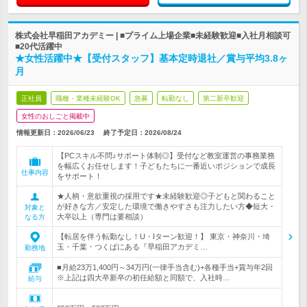
株式会社早稲田アカデミー | ■プライム上場企業■未経験歓迎■入社月相談可
■20代活躍中
★女性活躍中★【受付スタッフ】基本定時退社／賞与平均3.8ヶ
月
正社員
職種・業種未経験OK
急募
転勤なし
第二新卒歓迎
女性のおしごと掲載中
情報更新日：2026/06/23
終了予定日：
2026/08/24
【PCスキル不問♪サポート体制◎】受付など教室運営の事務業務
を幅広くお任せします！子どもたちに一番近いポジションで成長
仕事内容
をサポート！
★人柄・意欲重視の採用です★未経験歓迎◎子どもと関わること
が好きな方／安定した環境で働きやすさも注力したい方◆短大・
対象と
大卒以上（専門は要相談）
なる方
【転居を伴う転勤なし！U・Iターン歓迎！】 東京・神奈川・埼
玉・千葉・つくばにある『早稲田アカデミ…
勤務地
■月給23万1,400円～34万円(一律手当含む)+各種手当+賞与年2回
※上記は四大卒新卒の初任給額と同額で、入社時…
給与