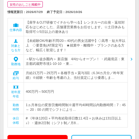
女性のおしごと掲載中
情報更新日：2026/07/29
終了予定日：
2026/10/26
【座学＆OJT研修でイチから学べる】レンタカーの出発・返却対
応をはじめとした、店舗運営業務をお任せします。☆土日休みも
仕事内容
取得可☆5日以上の連休あり
【未経験OK/年齢不問/20～40代の男女活躍中】◇高専・短大卒以
上 ◇要普免(AT限定可) ★就業中・離職中・ブランクのある方
対象と
など、幅広く歓迎します！
なる方
＜駅から徒歩圏内＞ 新店舗 4/4からオープン！ ・武蔵境店：東
京都武蔵野市境1-10-10 ・東…
勤務地
月給21万円～29万円＋各種手当＋賞与3回（6.34カ月分／昨年実
績）※経験・年齢を考慮の上、当社規定により優遇しま…
給与
400万円～500万円
初年度
年収
1ヵ月単位の変形労働時間制※週平均40時間以内勤務時間：7：45
勤務
時間
～ 20：00 の間でシフトにより…
# 《年休120日＋平均有給取得日数11.4日＝お休みは131日以上
休日
休暇
♪》・週休2日制（シフト制／月8…