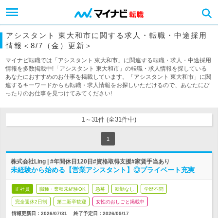
アシスタント 東大和市に関する求人・転職・中途採用
情報＜8/7（金）更新＞
マイナビ転職では「アシスタント 東大和市」に関連する転職・求人・中途採用
情報を多数掲載中!「アシスタント 東大和市」の転職・求人情報を探している
あなたにおすすめのお仕事を掲載しています。「アシスタント 東大和市」に関
連するキーワードからも転職・求人情報をお探しいただけるので、あなたにぴ
ったりのお仕事を見つけてみてください!
1～31件 (全31件中)
1
株式会社Ling | #年間休日120日#資格取得支援#家賃手当あり
未経験から始める【営業アシスタント】◎プライベート充実
正社員
職種・業種未経験OK
急募
転勤なし
学歴不問
完全週休2日制
第二新卒歓迎
女性のおしごと掲載中
情報更新日：2026/07/31
終了予定日：
2026/09/17