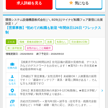
求人詳細を見る
気になる
環境システム設備機器株式会社 | ＼ 8/29(土)マイナビ転職フェア新宿に出展
決定！ ／
【営業事務】*初めての転職も歓迎 *年間休日126日 *フレックス
制
正社員
職種・業種未経験OK
急募
転勤なし
完全週休2日制
第二新卒歓迎
女性のおしごと掲載中
情報更新日：2026/08/03
終了予定日：
2026/09/10
【残業月平均10時間以内】住宅設備の図面や見積作成、データ入
力などのデスクワークをお任せします！★賞与3～4ヶ月分支給★
仕事内容
有給取得率80％超
【35歳以下 限定募集／女性活用中】未経験OK！人柄重視の採用
です！◇「建築やインテリア・家具・家電に興味がある！」そん
対象と
な方も大歓迎です◎
なる方
【本社】東京都目黒区柿の木坂3-8-12◎転勤無し ★都立大学駅／
学芸大学駅／駒澤大学駅より徒歩1…
勤務地
月給23万2000円～＋賞与年2回＋諸手当（住宅手当・残業代全額
支給など）※年齢・経験・能力に応じ、決定いたします。…
給与