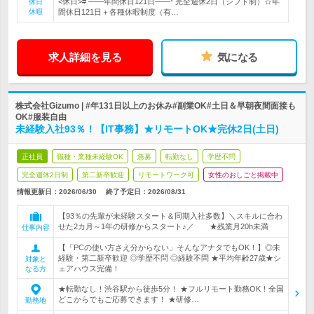
<休日># ――年間休日121日――* 完全週休2日（シフト制）☆年
休日
休暇
間休日121日＋各種休暇制度（有…
求人詳細を見る
気になる
株式会社Gizumo | #年131日以上のお休み#副業OK#土日＆早朝夜間面接も
OK#服装自由
未経験入社93％！【IT事務】★リモートOK★完休2日(土日)
正社員
職種・業種未経験OK
急募
転勤なし
学歴不問
完全週休2日制
第二新卒歓迎
リモートワーク可
女性のおしごと掲載中
情報更新日：2026/06/30
終了予定日：
2026/08/31
【93％の先輩が未経験スタート＆同期入社多数】＼スキルに合わ
せた2カ月～1年の研修からスタート♪／ ★残業月20h未満
仕事内容
【「PCの使い方さえ分からない」そんなアナタでもOK！】◎未
経験・第二新卒歓迎 ◎学歴不問 ◎経験不問 ★平均年齢27歳★シ
対象と
ェアハウス完備！
なる方
★転勤なし！渋谷駅から徒歩5分！ ★フルリモート勤務OK！全国
どこからでもご応募できます！ ★研修…
勤務地