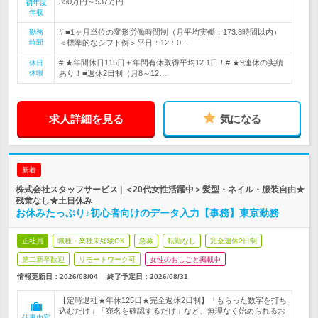
350万円～537万円
初年度
年収
# ■1ヶ月単位の変形労働時間制（月平均実働：173.8時間以内）
勤務
時間
＜標準的なシフト例＞平日：12：0…
# ★年間休日115日＋年間有休取得平均12.1日！# ★9連休の実績
休日
休暇
あり！■週休2日制（月8～12…
求人詳細を見る
気になる
新着
株式会社スタッフサービス | ＜20代女性活躍中＞髪型・ネイル・服装自由★
残業なし★土日休み
お休みたっぷり♪初心者向けのデータ入力【事務】東京勤務
正社員
職種・業種未経験OK
急募
転勤なし
完全週休2日制
第二新卒歓迎
リモートワーク可
女性のおしごと掲載中
情報更新日：2026/08/04
終了予定日：
2026/08/31
【定時退社★年休125日★完全週休2日制】「もらった数字を打ち
込むだけ」「宛名を確認するだけ」など、無理なく始められるお
仕事内容