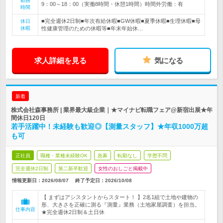
勤務
9：00～18：00（実働8時間・休憩1時間）時間外労働：有
時間
■完全週休2日制■年次有給休暇■GW休暇■夏季休暇■生理休暇■母
休日
休暇
性健康管理のための休暇等■年末年始休…
求人詳細を見る
気になる
新着
株式会社森事務所 | 業界最大級企業｜★マイナビ転職フェア@新宿出展★年
間休日120日
若手活躍中！未経験も歓迎◎【測量スタッフ】★年収1000万超
も可
正社員
職種・業種未経験OK
急募
転勤なし
学歴不問
完全週休2日制
第二新卒歓迎
女性のおしごと掲載中
情報更新日：2026/08/07
終了予定日：
2026/10/08
【 まずはアシスタントからスタート！ 】2名1組で土地や建物の
形、大きさを正確に測る『測量』業務（土地家屋調査）を担当。
仕事内容
★完全週休2日制＆土日休