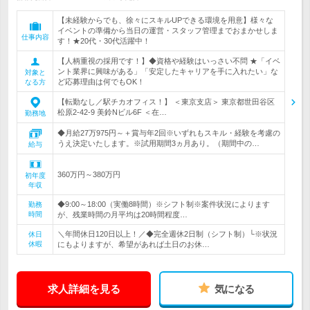
【未経験からでも、徐々にスキルUPできる環境を用意】様々な
イベントの準備から当日の運営・スタッフ管理までおまかせしま
仕事内容
す！★20代・30代活躍中！
【人柄重視の採用です！】◆資格や経験はいっさい不問 ★「イベ
ント業界に興味がある」「安定したキャリアを手に入れたい」な
対象と
ど応募理由は何でもOK！
なる方
【転勤なし／駅チカオフィス！】 ＜東京支店＞ 東京都世田谷区
松原2-42-9 美鈴Nビル6F ＜在…
勤務地
◆月給27万975円～＋賞与年2回※いずれもスキル・経験を考慮の
うえ決定いたします。※試用期間3ヵ月あり。（期間中の…
給与
360万円～380万円
初年度
年収
◆9:00～18:00（実働8時間）※シフト制※案件状況によります
勤務
時間
が、残業時間の月平均は20時間程度…
＼年間休日120日以上！／◆完全週休2日制（シフト制）└※状況
休日
休暇
にもよりますが、希望があれば土日のお休…
求人詳細を見る
気になる