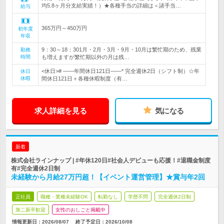
均5.8ヶ月分支給実績！）★各種手当の詳細は＜諸手当…
給与
365万円～450万円
初年度
年収
9：30～18：301月・2月・3月・9月・10月は繁忙期のため、残業
勤務
時間
も増えますが繁忙期以外の月は残…
<休日># ――年間休日121日――* 完全週休2日（シフト制）☆年
休日
休暇
間休日121日＋各種休暇制度（有…
求人詳細を見る
気になる
新着
株式会社ラインナップ | #年休120日#社会人デビューも応援！#退職金制度
有#完全週休2日制
未経験から月給27万円超！【イベント運営管理】★賞与年2回
正社員
職種・業種未経験OK
転勤なし
学歴不問
完全週休2日制
第二新卒歓迎
女性のおしごと掲載中
情報更新日：2026/08/07
終了予定日：
2026/10/08