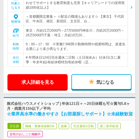
わせてサポートする教育制度も充実【キャリアシードでの採用実
対象と
績1000名以上】
なる方
＜首都圏限定募集＞ ☆駅近の職場もあります☆ 【東京】 千代田
区、中央区、港区、新宿区、文京区、台…
勤務地
東京：月給21万2000円～27万5000円神奈川：月給20万2000円～
26万5000円千葉・埼玉：月給19万20…
給与
9：00～17：30 ※実働7.5時間※勤務時間や残業時間は、派遣先
勤務
時間
企業により多少異なります。
# 年間休日124日完全週休二日制（土日祝休み）社休日(主に夏
休日
休暇
季・年末年始)有給休暇特別有給休暇（忌…
求人詳細を見る
気になる
株式会社ハウスメイトショップ | 年休121日＋～20日休暇も可☆賞与5.8ヶ
月・残業月15h以下／平均
☆業界高水準の働きやすさ【お部屋探しサポート】☆未経験歓迎
正社員
職種・業種未経験OK
急募
完全週休2日制
第二新卒歓迎
女性のおしごと掲載中