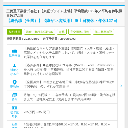
三菱重工業株式会社 | 【東証プライム上場】平均勤続18.9年／平均有休取得
日数17.1日
【総合職（全国）】《障がい者採用》※土日祝休・年休127日
契約社員
職種・業種未経験OK
急募
完全週休2日制
第二新卒歓迎
情報更新日：2026/08/06
終了予定日：
2026/09/03
【長期的なキャリア形成を支援】管理部門（人事・総務・経理・
広報など）やシステム部門において、経験・スキル・適性に合っ
仕事内容
た業務をお任せします
【応募条件】◆基本的なPCスキル（Word・Excel・PowerPoint）
をお持ちの方 等 ※事務経験、当社事業に関する専門知識・実務
対象と
経験をお持ちの方は尚歓迎
なる方
【全国募集】 本社または各地工場（小牧/名古屋/清須/神戸/高砂/
下関/長崎）のいずれかで勤務 ※…
勤務地
月給196,160円以上 ＋ 各種手当 ＋ 賞与年2回※経験・能力等を踏
まえて、当社規定により支給します※試用期間1…
給与
235万円～350万円
初年度
年収
# 実働8時間／休憩1時間※8:00～17:00、8:10～17:10、8:30～
勤務