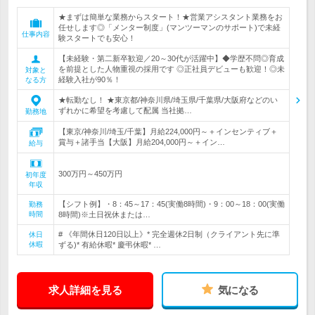
★まずは簡単な業務からスタート！★営業アシスタント業務をお
任せします◎「メンター制度」(マンツーマンのサポート)で未経
仕事内容
験スタートでも安心！
【未経験・第二新卒歓迎／20～30代が活躍中】◆学歴不問◎育成
を前提とした人物重視の採用です ◎正社員デビューも歓迎！◎未
対象と
経験入社が90％！
なる方
★転勤なし！ ★東京都/神奈川県/埼玉県/千葉県/大阪府などのい
ずれかに希望を考慮して配属 当社拠…
勤務地
【東京/神奈川/埼玉/千葉】月給224,000円～＋インセンティブ＋
賞与＋諸手当【大阪】月給204,000円～＋イン…
給与
300万円～450万円
初年度
年収
【シフト例】・8：45～17：45(実働8時間)・9：00～18：00(実働
勤務
時間
8時間)※土日祝休または…
# 《年間休日120日以上》* 完全週休2日制（クライアント先に準
休日
休暇
ずる)* 有給休暇* 慶弔休暇* …
求人詳細を見る
気になる