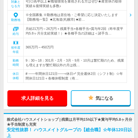
可)◎高卒以上★職場環境を重視される方はぜひ★産育休の取得
対象と
実績＆復帰実績も多数♪
なる方
※全国募集 ※勤務地は居住地・ご希望に応じ決定いたします
【勤務地一覧】 ■北海道(札幌市) ■岩…
勤務地
月給21万円～26万円＋残業手当+各種手当+賞与年2回（昨年度平
均5.8ヶ月分支給実績！）★各種手当の詳細は＜諸手当…
給与
365万円～450万円
初年度
年収
9：30～18：301月・2月・3月・9月・10月は繁忙期のため、残業
勤務
時間
も増えますが繁忙期以外の月は残…
# ――年間休日121日――<休日>* 完全週休2日（シフト制）☆年
休日
休暇
間休日121日＋各種休暇制度（有…
求人詳細を見る
気になる
株式会社ハウスメイトショップ | 残業は月平均15h以下★賞与平均5.8ヶ月分
★手当制度も充実
安定性抜群！ ハウスメイトグループの【総合職】☆年休120日以
上