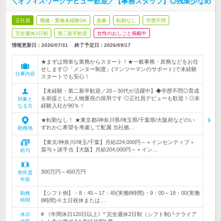
＼オフィスワークデビュー歓迎／【事務スタッフ】◎残業少なめ
正社員
職種・業種未経験OK
急募
転勤なし
学歴不問
完全週休2日制
第二新卒歓迎
女性のおしごと掲載中
情報更新日：2026/07/31
終了予定日：
2026/09/17
★まずは簡単な業務からスタート！★一般事務・庶務などをお任
せします◎「メンター制度」(マンツーマンのサポート)で未経験
仕事内容
スタートでも安心！
【未経験・第二新卒歓迎／20～30代が活躍中】◆学歴不問◎育成
を前提とした人物重視の採用です ◎正社員デビューも歓迎！◎未
対象と
経験入社が90％！
なる方
★転勤なし！ ★東京都/神奈川県/埼玉県/千葉県/大阪府などのい
ずれかに希望を考慮して配属 当社拠…
勤務地
【東京/神奈川/埼玉/千葉】月給224,000円～＋インセンティブ＋
賞与＋諸手当【大阪】月給204,000円～＋イン…
給与
300万円～450万円
初年度
年収
【シフト例】・8：45～17：45(実働8時間)・9：00～18：00(実働
勤務
時間
8時間)※土日祝休または…
# 《年間休日120日以上》* 完全週休2日制（シフト制)└クライア
休日