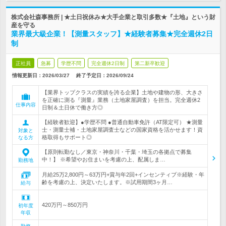
株式会社森事務所 | ★土日祝休み★大手企業と取引多数★『土地』という財
産を守る
業界最大級企業！【測量スタッフ】★経験者募集★完全週休2日
制
正社員
急募
学歴不問
完全週休2日制
第二新卒歓迎
情報更新日：2026/03/27
終了予定日：
2026/09/24
【業界トップクラスの実績を誇る企業】土地や建物の形、大きさ
を正確に測る『測量』業務（土地家屋調査）を担当。完全週休2
仕事内容
日制＆土日休で働き方◎
【経験者歓迎】●学歴不問 ●普通自動車免許（AT限定可） ★測量
士・測量士補・土地家屋調査士などの国家資格を活かせます！資
対象と
格取得もサポート◎
なる方
【原則転勤なし／東京・神奈川・千葉・埼玉の各拠点で募集
中！】 ※希望やお住まいを考慮の上、配属しま…
勤務地
月給25万2,800円～63万円+賞与年2回+インセンティブ※経験・年
齢を考慮の上、決定いたします。※試用期間3ヶ月…
給与
420万円～850万円
初年度
年収