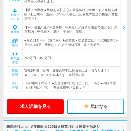
仕事をお任せします♪
【駅チカ勤務★昇給あり】安心の研修体制でサポート／事務未経
験入社が85％【販売・アパレルをはじめ異業界出身の先輩が多数
対象と
活躍中！】
なる方
【WEB面接1回／転居を伴う転勤なし／好きな場所で働ける】 東
京都内（千代田区、港区、中央区、新宿…
勤務地
■月給21万円～【賞与あり★残業代・交通費支給】※試用期間3ヶ
月あり(待遇に変動なし)（2027年3月専・短・大新卒…
給与
250万円～350万円
初年度
年収
実働8時間 （始業・終業の時刻は配属先により異なります）
勤務
時間
★9：00～18：00が基本です。時間帯の希…
《年間休日125日》●完全週休2日制（土、日）、祝日●有給休暇
休日
休暇
（入社時に付与） 有休取得平均日数：年…
求人詳細を見る
気になる
株式会社Ling | ＃年間休日120日＃残業月5h＃家賃手当あり