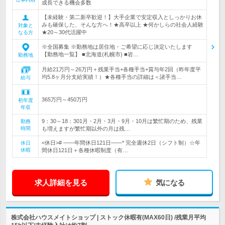
成長できる機会多数
【未経験・第二新卒歓迎！】大手企業で安定収入としっかりお休
みも確保した、そんな方へ！★高卒以上 ★何かしらの社会人経験
対象と
★20～30代活躍中
なる方
※全国募集 ※勤務地は居住地・ご希望に応じ決定いたします
【勤務地一覧】 ■北海道(札幌市) ■岩…
勤務地
月給21万円～26万円＋残業手当+各種手当+賞与年2回（昨年度平
均5.8ヶ月分支給実績！）★各種手当の詳細は＜諸手当…
給与
365万円～450万円
初年度
年収
9：30～18：301月・2月・3月・9月・10月は繁忙期のため、残業
勤務
時間
も増えますが繁忙期以外の月は残…
<休日># ――年間休日121日――* 完全週休2日（シフト制）☆年
休日
休暇
間休日121日＋各種休暇制度（有…
求人詳細を見る
気になる
株式会社ハウスメイトショップ | ストック休暇有(MAX60日) /残業月平均