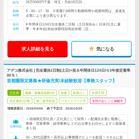
26万5000円千葉・埼玉：月給19万20…
給与
9：00～17：30 ※実働7.5時間※勤務時間や残業時間は、派遣先
勤務
時間
企業により多少異なります。
# 年間休日124日完全週休二日制（土日祝休み）社休日(主に夏
休日
休暇
季・年末年始)有給休暇特別有給休暇（忌…
求人詳細を見る
気になる
アデコ株式会社 | 完全週休2日制(土日)+祝＆年間休日124日/☆3年後定着率
90％！
首都圏限定募集★研修充実/未経験歓迎【事務スタッフ】
正社員
職種・業種未経験OK
急募
転勤なし
学歴不問
完全週休2日制
第二新卒歓迎
リモートワーク可
女性のおしごと掲載中
情報更新日：2026/05/08
終了予定日：
2026/10/29
＜地域限定型社員／正社員として採用！＞配属先企業に勤務し、
事務・営業事務・経理事務な どのお仕事をお任せします☆面接基
仕事内容
本１回
20～30代活躍中！高卒以上/事務職デビューを歓迎！スキルに合