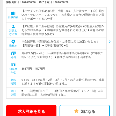
情報更新日：2026/08/06
終了予定日：
2026/08/20
【バツグンの信頼&知名度！反響100%・入社後サポート◎】飛び
込み・テレアポ・ノルマなし！お客様と向き合い理想の住まい探
仕事内容
しをサポートするお仕事！
【未経験／第二新卒歓迎】◎普通免許(AT限定可)◎社会人経験の
ある方◎高卒以上★職場環境を重視される方はぜひ★産育休の取
対象と
得実績＆復帰実績も多数♪
なる方
※全国募集 ※勤務地は居住地・ご希望に応じ決定いたします
【勤務地一覧】 ■北海道(札幌市) ■岩…
勤務地
月給21万円～26万円＋残業手当+各種手当+賞与年2回（昨年度平
均5.8ヶ月分支給実績！）★各種手当の詳細は＜諸手当…
給与
365万円～450万円
初年度
年収
9：30～18：301月・2月・3月・9月・10月は繁忙期のため、残業
勤務
時間
も増えますが繁忙期以外の月は残…
# ――年間休日121日――<休日>* 完全週休2日（シフト制）☆年
休日
休暇
間休日121日＋各種休暇制度（有…
求人詳細を見る
気になる