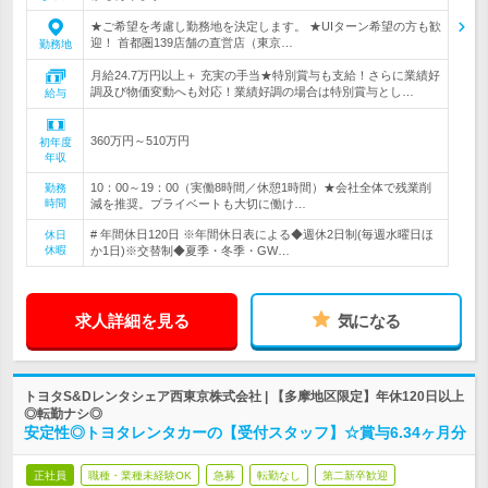
★ご希望を考慮し勤務地を決定します。 ★UIターン希望の方も歓
迎！ 首都圏139店舗の直営店（東京…
勤務地
月給24.7万円以上＋ 充実の手当★特別賞与も支給！さらに業績好
調及び物価変動へも対応！業績好調の場合は特別賞与とし…
給与
360万円～510万円
初年度
年収
10：00～19：00（実働8時間／休憩1時間）★会社全体で残業削
勤務
時間
減を推奨。プライベートも大切に働け…
# 年間休日120日 ※年間休日表による◆週休2日制(毎週水曜日ほ
休日
休暇
か1日)※交替制◆夏季・冬季・GW…
求人詳細を見る
気になる
トヨタS&Dレンタシェア西東京株式会社 | 【多摩地区限定】年休120日以上
◎転勤ナシ◎
安定性◎トヨタレンタカーの【受付スタッフ】☆賞与6.34ヶ月分
正社員
職種・業種未経験OK
急募
転勤なし
第二新卒歓迎