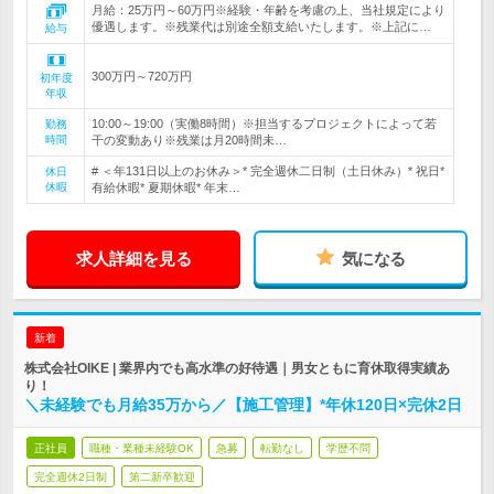
月給：25万円～60万円※経験・年齢を考慮の上、当社規定により
優遇します。※残業代は別途全額支給いたします。※上記に…
給与
300万円～720万円
初年度
年収
10:00～19:00（実働8時間）※担当するプロジェクトによって若
勤務
時間
干の変動あり※残業は月20時間未…
# ＜年131日以上のお休み＞* 完全週休二日制（土日休み）* 祝日*
休日
休暇
有給休暇* 夏期休暇* 年末…
求人詳細を見る
気になる
新着
株式会社OIKE | 業界内でも高水準の好待遇｜男女ともに育休取得実績あ
り！
＼未経験でも月給35万から／【施工管理】*年休120日×完休2日
正社員
職種・業種未経験OK
急募
転勤なし
学歴不問
完全週休2日制
第二新卒歓迎