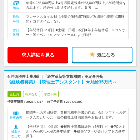
年俸4,285,000円以上●毎月固定残業代63,000円以上／30時間分を
含みます。超過分は別途支給します。参考：…
給与
フレックスタイム制（標準労働時間7時間／週間総労働時間35時
勤務
時間
間）コアタイム：なし
【年間休日123日】■土曜・日曜・祝日■年末年始休暇 ※コンサ
休日
休暇
ート等イベントのスケジュールにより勤務…
求人詳細を見る
気になる
石井徳税理士事務所 | 「経営革新等支援機関」認定事務所
《経験者募集》【税理士アシスタント】★月給35万円～
正社員
転勤なし
学歴不問
情報更新日：2026/07/17
終了予定日：
2027/01/07
顧問先への巡回監査、各種税務申告書の作成、会計ソフトへのデ
ータ入力といった一連の税理士補助業務をお任せします。
仕事内容
【学歴不問】《必須》◆税理士事務所経験（3年以上）◆PCスキ
ル（WordやExcelの基本操作）◆税務ソフトや会計ソフトの基本
対象と
操作
なる方