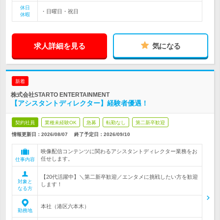
休日
・日曜日・祝日
休暇
求人詳細を見る
気になる
新着
株式会社STARTO ENTERTAINMENT
【アシスタントディレクター】経験者優遇！
契約社員
業種未経験OK
急募
転勤なし
第二新卒歓迎
情報更新日：2026/08/07
終了予定日：
2026/09/10
映像配信コンテンツに関わるアシスタントディレクター業務をお
任せします。
仕事内容
【20代活躍中】＼第二新卒歓迎／エンタメに挑戦したい方を歓迎
対象と
します！
なる方
本社（港区六本木）
勤務地