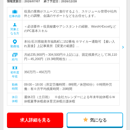
情報更新日：2026/07/07
終了予定日：
2026/12/28
役員の業務がスムーズに進行するよう、スケジュール管理や社内
外との調整、会議のサポートなどをお任せします。
仕事内容
＜必須要件＞役員秘書やアシスタントの経験、WordやExcelなど
対象と
のPC基本スキル
なる方
本社/石川県能美市福島町に152番地 ※マイカー通勤可 【雇い入
れ直後】上記事業所 【変更の範囲】…
勤務地
月給235,900円～304,500円※上記には、固定残業代として36,110
円～45,200円（19.3時間相当）…
給与
350万円～450万円
初年度
年収
09:00～18:00（所定労働時間：8時間／休憩60分）※時間外労
勤務
時間
働：有※月平均残業時間：20時間
週休2日（土日祝） ※会社カレンダーによる年末年始休暇ＧＷ
休日
休暇
休暇夏季休暇産休育児休暇介護休暇
求人詳細を見る
気になる