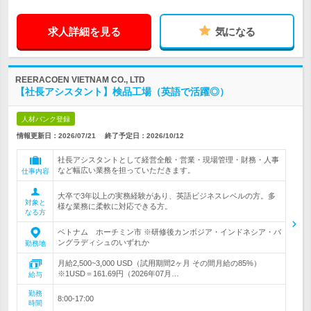
求人詳細を見る
気になる
REERACOEN VIETNAM CO., LTD
【社長アシスタント】検品工場（英語で活躍◎）
人材バンク登録
情報更新日：2026/07/21
終了予定日：
2026/10/12
社長アシスタントとして経営全般・営業・現場管理・財務・人事
など幅広い業務を担っていただきます。
仕事内容
大卒で3年以上の実務経験があり、英語ビジネスレベルの方。多
対象と
様な業務に柔軟に対応できる方。
なる方
ベトナム ホーチミン市 ※研修後カンボジア・インドネシア・バ
ングラディシュのいずれか
勤務地
月給2,500~3,000 USD（試用期間2ヶ月 その間月給の85%）
※1USD＝161.69円（2026年07月…
給与
勤務
8:00-17:00
時間