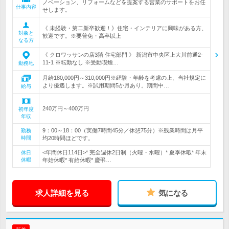
ノベーション、リフォームなどを提案する営業のサポートをお任
仕事内容
せします。
《 未経験・第二新卒歓迎！》住宅・インテリアに興味がある方、
対象と
歓迎です。※要普免・高卒以上
なる方
《 クロワッサンの店3階 住宅部門 》 新潟市中央区上大川前通2-
11-1 ※転勤なし ※受動喫煙…
勤務地
月給180,000円～310,000円※経験・年齢を考慮の上、当社規定に
より優遇します。※試用期間5か月あり。期間中…
給与
240万円～400万円
初年度
年収
9：00～18：00（実働7時間45分／休憩75分）※残業時間は月平
勤務
時間
均20時間ほどです。
<年間休日114日>* 完全週休2日制（火曜・水曜）* 夏季休暇* 年末
休日
休暇
年始休暇* 有給休暇* 慶弔…
求人詳細を見る
気になる