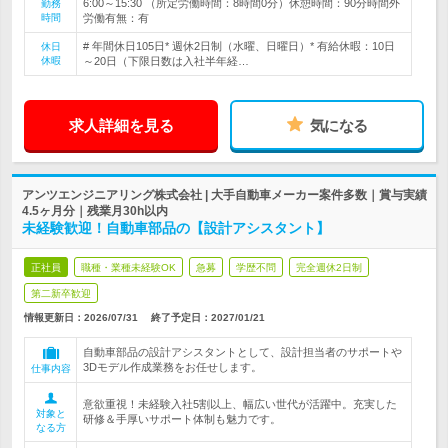
6:00～15:30 （所定労働時間：8時間0分）休憩時間：90分時間外
勤務
時間
労働有無：有
# 年間休日105日* 週休2日制（水曜、日曜日）* 有給休暇：10日
休日
休暇
～20日（下限日数は入社半年経…
求人詳細を見る
気になる
アンツエンジニアリング株式会社 | 大手自動車メーカー案件多数｜賞与実績
4.5ヶ月分｜残業月30h以内
未経験歓迎！自動車部品の【設計アシスタント】
正社員
職種・業種未経験OK
急募
学歴不問
完全週休2日制
第二新卒歓迎
情報更新日：2026/07/31
終了予定日：
2027/01/21
自動車部品の設計アシスタントとして、設計担当者のサポートや
3Dモデル作成業務をお任せします。
仕事内容
意欲重視！未経験入社5割以上、幅広い世代が活躍中。充実した
対象と
研修＆手厚いサポート体制も魅力です。
なる方