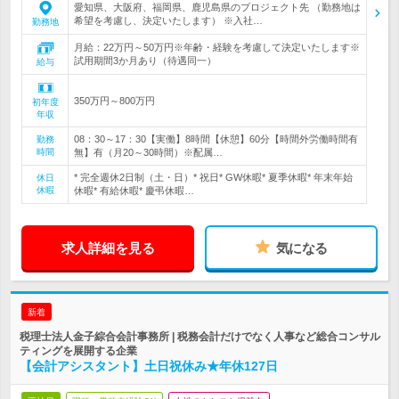
愛知県、大阪府、福岡県、鹿児島県のプロジェクト先 （勤務地は
希望を考慮し、決定いたします） ※入社…
勤務地
月給：22万円～50万円※年齢・経験を考慮して決定いたします※
試用期間3か月あり（待遇同一）
給与
350万円～800万円
初年度
年収
08：30～17：30【実働】8時間【休憩】60分【時間外労働時間有
勤務
時間
無】有（月20～30時間）※配属…
* 完全週休2日制（土・日）* 祝日* GW休暇* 夏季休暇* 年末年始
休日
休暇
休暇* 有給休暇* 慶弔休暇…
求人詳細を見る
気になる
新着
税理士法人金子綜合会計事務所 | 税務会計だけでなく人事など総合コンサル
ティングを展開する企業
【会計アシスタント】土日祝休み★年休127日