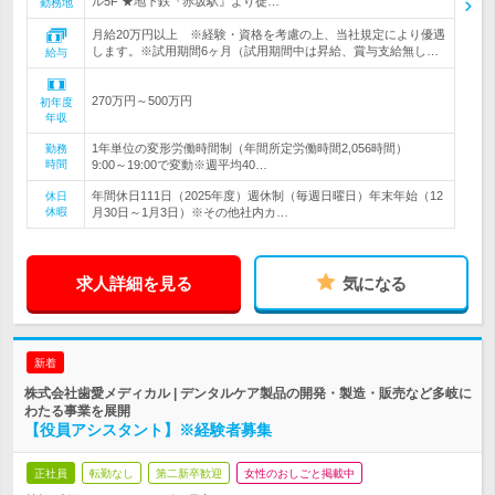
ル5F ★地下鉄『赤坂駅』より徒…
勤務地
月給20万円以上 ※経験・資格を考慮の上、当社規定により優遇
します。※試用期間6ヶ月（試用期間中は昇給、賞与支給無し…
給与
270万円～500万円
初年度
年収
1年単位の変形労働時間制（年間所定労働時間2,056時間）
勤務
時間
9:00～19:00で変動※週平均40…
年間休日111日（2025年度）週休制（毎週日曜日）年末年始（12
休日
休暇
月30日～1月3日）※その他社内カ…
求人詳細を見る
気になる
新着
株式会社歯愛メディカル | デンタルケア製品の開発・製造・販売など多岐に
わたる事業を展開
【役員アシスタント】※経験者募集
正社員
転勤なし
第二新卒歓迎
女性のおしごと掲載中