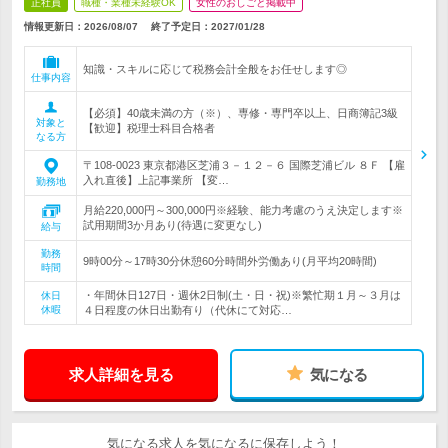
正社員
職種・業種未経験OK
女性のおしごと掲載中
情報更新日：2026/08/07
終了予定日：
2027/01/28
知識・スキルに応じて税務会計全般をお任せします◎
仕事内容
【必須】40歳未満の方（※）、専修・専門卒以上、日商簿記3級
対象と
【歓迎】税理士科目合格者
なる方
〒108-0023 東京都港区芝浦３－１２－６ 国際芝浦ビル ８Ｆ 【雇
入れ直後】上記事業所 【変…
勤務地
月給220,000円～300,000円※経験、能力考慮のうえ決定します※
試用期間3か月あり(待遇に変更なし)
給与
勤務
9時00分～17時30分休憩60分時間外労働あり(月平均20時間)
時間
・年間休日127日・週休2日制(土・日・祝)※繁忙期１月～３月は
休日
休暇
４日程度の休日出勤有り（代休にて対応…
求人詳細を見る
気になる
気になる求人を気になるに保存しよう！