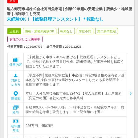
新着
地方卸売市場株式会社高田魚市場 | 創業90年超の安定企業｜残業少・地域密
着｜福利厚生も充実
未経験OK！【総務経理アシスタント】＊転勤なし
正社員
職種・業種未経験OK
転勤なし
学歴不問
第二新卒歓迎
女性のおしごと掲載中
情報更新日：2026/07/07
終了予定日：
2026/12/28
【未経験から事務スキルを磨ける】総務経理アシスタントとし
て、受発注処理や各種書類作成、請求管理など事務全般を幅広く
仕事内容
担当していただきます。
【学歴不問│業務未経験歓迎】◆必須：簿記3級資格の保有者／基
本的なPC操作 ☆事務未経験からスタートした方も多数活躍中！
対象と
意欲重視で採用します！
なる方
本社／大分県豊後高田市高田2247-1 【雇入れ直後】上記事業所
【変更の範囲】会社の定める各事業所
勤務地
月給189,050円～349,350円（一律手当含む）※経験やスキル、前
職の給与を考慮し決定します。※上記金額には固…
給与
226万円～450万円
初年度
年収