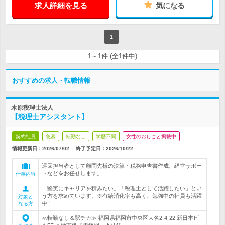
求人詳細を見る
気になる
1
1～1件 (全1件中)
おすすめの求人・転職情報
木原税理士法人
【税理士アシスタント】
契約社員
急募
転勤なし
学歴不問
女性のおしごと掲載中
情報更新日：2026/07/02
終了予定日：
2026/10/22
巡回担当者として顧問先様の決算・税務申告書作成、経営サポー
トなどをお任せします。
仕事内容
「堅実にキャリアを積みたい」「税理士として活躍したい」とい
う方を求めています。※有給消化率も高く、勉強中の社員も活躍
対象と
中！
なる方
≪転勤なし＆駅チカ≫ 福岡県福岡市中央区大名2-4-22 新日本ビ