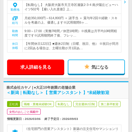
【転勤なし】 大阪府大阪市天王寺区逢阪2-3-4 南夕陽丘ビューハ
イツ502号 【雇い入れ直後】上…
勤務地
月給350,000円～614,800円 ＋ 諸手当 ＋ 賞与年2回※経験・スキ
ルを考慮の上、優遇します※試用期間6ヶ…
給与
9:00～17:00（実働7時間／休憩1時間）※残業は月平均10時間程
勤務
時間
度です※試用期間終了後、フレッ…
【年間休日122日】■週休2日制（日曜、祝日、他） ※祝日が同月
休日
休暇
に2回ある場合は、土曜出勤が月1回あ…
求人詳細を見る
気になる
株式会社カヤノ | ●大正10年創業の老舗企業
＜新潟｜転勤なし＞【 営業アシスタント 】*未経験歓迎
正社員
職種・業種未経験OK
転勤なし
完全週休2日制
第二新卒歓迎
女性のおしごと掲載中
情報更新日：2026/03/06
終了予定日：
2026/09/03
《住宅部門の営業アシスタント》新築の注文住宅やマンションリ