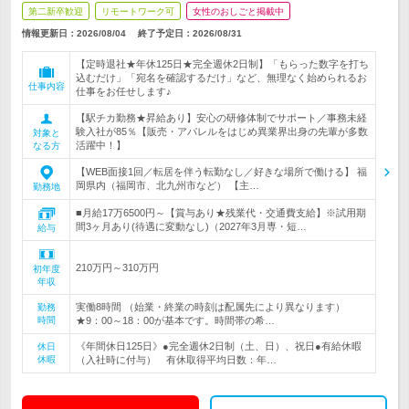
第二新卒歓迎
リモートワーク可
女性のおしごと掲載中
情報更新日：2026/08/04
終了予定日：
2026/08/31
【定時退社★年休125日★完全週休2日制】「もらった数字を打ち
込むだけ」「宛名を確認するだけ」など、無理なく始められるお
仕事内容
仕事をお任せします♪
【駅チカ勤務★昇給あり】安心の研修体制でサポート／事務未経
験入社が85％【販売・アパレルをはじめ異業界出身の先輩が多数
対象と
活躍中！】
なる方
【WEB面接1回／転居を伴う転勤なし／好きな場所で働ける】 福
岡県内（福岡市、北九州市など） 【主…
勤務地
■月給17万6500円～【賞与あり★残業代・交通費支給】※試用期
間3ヶ月あり(待遇に変動なし)（2027年3月専・短…
給与
210万円～310万円
初年度
年収
実働8時間 （始業・終業の時刻は配属先により異なります）
勤務
時間
★9：00～18：00が基本です。時間帯の希…
《年間休日125日》●完全週休2日制（土、日）、祝日●有給休暇
休日
休暇
（入社時に付与） 有休取得平均日数：年…