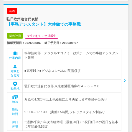
新着
駐日欧州連合代表部
【事務アシスタント】大使館での事務職
契約社員
女性のおしごと掲載中
情報更新日：2026/08/04
終了予定日：
2026/09/07
科学技術部・デジタルエコノミー政策チームでの事務アシスタン
ト業務
仕事内容
■高卒以上■ビジネスレベルの英語必須
対象と
なる方
駐日欧州連合代表部 東京都港区南麻布４－６－２８
勤務地
月給451,323円以上※経験により決定します※諸手当あり
給与
勤務
9：00～17：30 (実働7.5時間)フレックスタイム制あり
時間
* 週休2日制* 年次有給休暇（最低20日）* 祝日(日本の祝日を基本
休日
休暇
に年間最低18日)