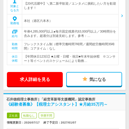
【20代活躍中】＼第二新卒歓迎／エンタメに挑戦したい方を歓迎
対象と
します！
なる方
本社（港区六本木）
勤務地
年俸4,285,000円以上●毎月固定残業代63,000円以上／30時間分を
含みます。超過分は別途支給します。参考：…
給与
フレックスタイム制（標準労働時間7時間／週間総労働時間35時
勤務
時間
間）コアタイム：なし
【年間休日123日】■土曜・日曜・祝日■年末年始休暇 ※コンサ
休日
休暇
ート等イベントのスケジュールにより勤務…
求人詳細を見る
気になる
石井徳税理士事務所 | 「経営革新等支援機関」認定事務所
《経験者募集》【税理士アシスタント】★月給35万円～
正社員
転勤なし
学歴不問
情報更新日：2026/07/17
終了予定日：
2027/01/07