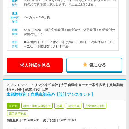
月給189,050円～349,350円（一律手当含む）※経験やスキル、前
職の給与を考慮し決定します。※上記金額には固…
給与
226万円～450万円
初年度
年収
6:00～15:30 （所定労働時間：8時間0分）休憩時間：90分時間外
勤務
時間
労働有無：有
# 年間休日105日* 週休2日制（水曜、日曜日）* 有給休暇：10日
休日
休暇
～20日（下限日数は入社半年経…
求人詳細を見る
気になる
アンツエンジニアリング株式会社 | 大手自動車メーカー案件多数｜賞与実績
4.5ヶ月分｜残業月30h以内
未経験歓迎！自動車部品の【設計アシスタント】
正社員
職種・業種未経験OK
急募
学歴不問
完全週休2日制
第二新卒歓迎
情報更新日：2026/07/31
終了予定日：
2027/01/21