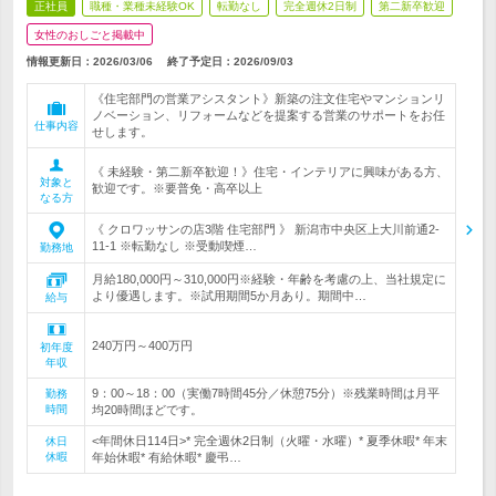
正社員
職種・業種未経験OK
転勤なし
完全週休2日制
第二新卒歓迎
女性のおしごと掲載中
情報更新日：2026/03/06
終了予定日：
2026/09/03
《住宅部門の営業アシスタント》新築の注文住宅やマンションリ
ノベーション、リフォームなどを提案する営業のサポートをお任
仕事内容
せします。
《 未経験・第二新卒歓迎！》住宅・インテリアに興味がある方、
対象と
歓迎です。※要普免・高卒以上
なる方
《 クロワッサンの店3階 住宅部門 》 新潟市中央区上大川前通2-
11-1 ※転勤なし ※受動喫煙…
勤務地
月給180,000円～310,000円※経験・年齢を考慮の上、当社規定に
より優遇します。※試用期間5か月あり。期間中…
給与
240万円～400万円
初年度
年収
9：00～18：00（実働7時間45分／休憩75分）※残業時間は月平
勤務
時間
均20時間ほどです。
<年間休日114日>* 完全週休2日制（火曜・水曜）* 夏季休暇* 年末
休日
休暇
年始休暇* 有給休暇* 慶弔…