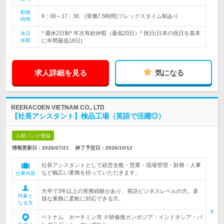
勤務
9：00～17：30 (実働7.5時間)フレックスタイム制あり
時間
* 週休2日制* 年次有給休暇（最低20日）* 祝日(日本の祝日を基本
休日
休暇
に年間最低18日)
求人詳細を見る
気になる
REERACOEN VIETNAM CO., LTD
【社長アシスタント】検品工場（英語で活躍◎）
人材バンク登録
情報更新日：2026/07/21
終了予定日：
2026/10/12
社長アシスタントとして経営全般・営業・現場管理・財務・人事
など幅広い業務を担っていただきます。
仕事内容
大卒で3年以上の実務経験があり、英語ビジネスレベルの方。多
対象と
様な業務に柔軟に対応できる方。
なる方
ベトナム ホーチミン市 ※研修後カンボジア・インドネシア・バ