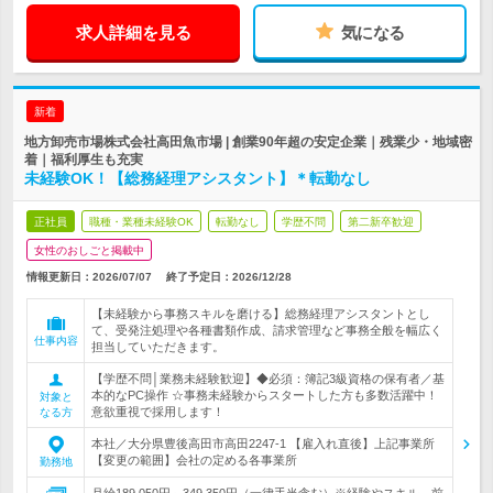
求人詳細を見る
気になる
新着
地方卸売市場株式会社高田魚市場 | 創業90年超の安定企業｜残業少・地域密
着｜福利厚生も充実
未経験OK！【総務経理アシスタント】＊転勤なし
正社員
職種・業種未経験OK
転勤なし
学歴不問
第二新卒歓迎
女性のおしごと掲載中
情報更新日：2026/07/07
終了予定日：
2026/12/28
【未経験から事務スキルを磨ける】総務経理アシスタントとし
て、受発注処理や各種書類作成、請求管理など事務全般を幅広く
仕事内容
担当していただきます。
【学歴不問│業務未経験歓迎】◆必須：簿記3級資格の保有者／基
本的なPC操作 ☆事務未経験からスタートした方も多数活躍中！
対象と
意欲重視で採用します！
なる方
本社／大分県豊後高田市高田2247-1 【雇入れ直後】上記事業所
【変更の範囲】会社の定める各事業所
勤務地