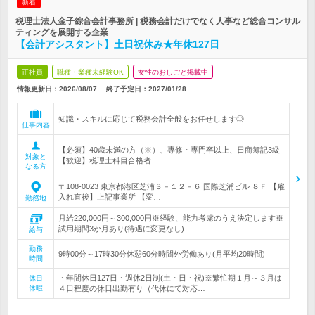
新着
税理士法人金子綜合会計事務所 | 税務会計だけでなく人事など総合コンサル
ティングを展開する企業
【会計アシスタント】土日祝休み★年休127日
正社員
職種・業種未経験OK
女性のおしごと掲載中
情報更新日：2026/08/07
終了予定日：
2027/01/28
知識・スキルに応じて税務会計全般をお任せします◎
仕事内容
【必須】40歳未満の方（※）、専修・専門卒以上、日商簿記3級
対象と
【歓迎】税理士科目合格者
なる方
〒108-0023 東京都港区芝浦３－１２－６ 国際芝浦ビル ８Ｆ 【雇
入れ直後】上記事業所 【変…
勤務地
月給220,000円～300,000円※経験、能力考慮のうえ決定します※
試用期間3か月あり(待遇に変更なし)
給与
勤務
9時00分～17時30分休憩60分時間外労働あり(月平均20時間)
時間
・年間休日127日・週休2日制(土・日・祝)※繁忙期１月～３月は
休日
休暇
４日程度の休日出勤有り（代休にて対応…