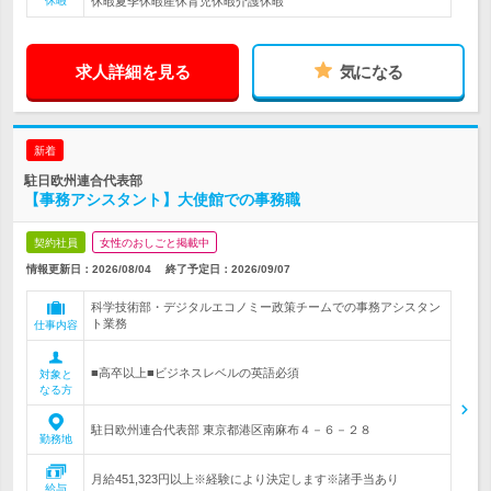
休暇
休暇夏季休暇産休育児休暇介護休暇
求人詳細を見る
気になる
新着
駐日欧州連合代表部
【事務アシスタント】大使館での事務職
契約社員
女性のおしごと掲載中
情報更新日：2026/08/04
終了予定日：
2026/09/07
科学技術部・デジタルエコノミー政策チームでの事務アシスタン
ト業務
仕事内容
■高卒以上■ビジネスレベルの英語必須
対象と
なる方
駐日欧州連合代表部 東京都港区南麻布４－６－２８
勤務地
月給451,323円以上※経験により決定します※諸手当あり
給与