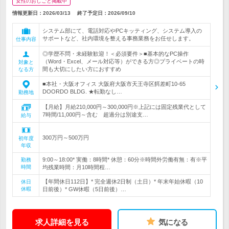
女性のおしごと掲載中
情報更新日：2026/03/13
終了予定日：
2026/09/10
システム部にて、電話対応やPCキッティング、システム導入の
サポートなど、社内環境を整える事務業務をお任せします。
仕事内容
◎学歴不問・未経験歓迎！＜必須要件＞■基本的なPC操作
（Word・Excel、メール対応等）ができる方◎プライベートの時
対象と
間も大切にしたい方におすすめ
なる方
■本社・大阪オフィス 大阪府大阪市天王寺区餌差町10-65
DOORDO BLDG. ★転勤なし…
勤務地
【月給】月給210,000円～300,000円※上記には固定残業代として
7時間/11,000円～含む 超過分は別途支…
給与
300万円～500万円
初年度
年収
9:00～18:00* 実働：8時間* 休憩：60分※時間外労働有無：有※平
勤務
時間
均残業時間：月10時間程…
【年間休日112日】* 完全週休2日制（土日）* 年末年始休暇（10
休日
休暇
日前後）* GW休暇（5日前後）…
求人詳細を見る
気になる