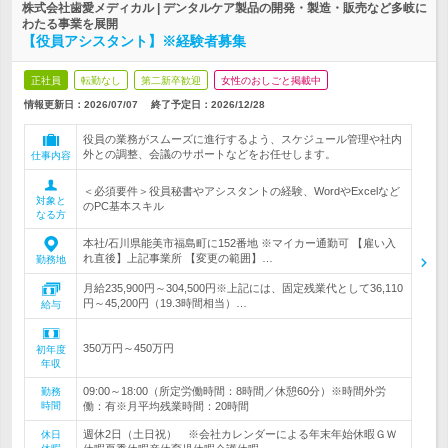
株式会社歯愛メディカル | デンタルケア製品の開発・製造・販売など多岐に
わたる事業を展開
【役員アシスタント】※経験者募集
正社員
転勤なし
第二新卒歓迎
女性のおしごと掲載中
情報更新日：2026/07/07
終了予定日：
2026/12/28
役員の業務がスムーズに進行するよう、スケジュール管理や社内
外との調整、会議のサポートなどをお任せします。
仕事内容
＜必須要件＞役員秘書やアシスタントの経験、WordやExcelなど
対象と
のPC基本スキル
なる方
本社/石川県能美市福島町に152番地 ※マイカー通勤可 【雇い入
れ直後】上記事業所 【変更の範囲】…
勤務地
月給235,900円～304,500円※上記には、固定残業代として36,110
円～45,200円（19.3時間相当）…
給与
350万円～450万円
初年度
年収
09:00～18:00（所定労働時間：8時間／休憩60分）※時間外労
勤務
時間
働：有※月平均残業時間：20時間
週休2日（土日祝） ※会社カレンダーによる年末年始休暇ＧＷ
休日