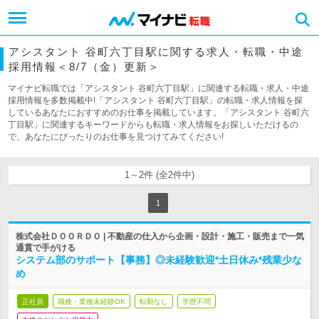
アシスタント 谷町六丁目駅に関する求人・転職・中途
採用情報＜8/7（金）更新＞
マイナビ転職では「アシスタント 谷町六丁目駅」に関連する転職・求人・中途
採用情報を多数掲載中!「アシスタント 谷町六丁目駅」の転職・求人情報を探
しているあなたにおすすめのお仕事を掲載しています。「アシスタント 谷町六
丁目駅」に関連するキーワードからも転職・求人情報をお探しいただけるの
で、あなたにぴったりのお仕事を見つけてみてください!
1～2件 (全2件中)
1
株式会社ＤＯＯＲＤＯ | 不動産の仕入から企画・設計・施工・販売まで一気
通貫で手がける
システム部のサポート【事務】◎未経験歓迎*土日休み*残業少な
め
正社員
職種・業種未経験OK
転勤なし
学歴不問