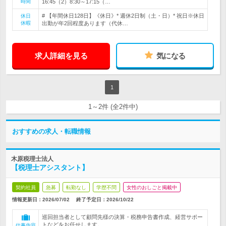
時間
16:45（2）8:30～17:15（…
# 【年間休日128日】《休日》* 週休2日制（土・日）* 祝日※休日
休日
休暇
出勤が年2回程度あります（代休…
求人詳細を見る
気になる
1
1～2件 (全2件中)
おすすめの求人・転職情報
木原税理士法人
【税理士アシスタント】
契約社員
急募
転勤なし
学歴不問
女性のおしごと掲載中
情報更新日：2026/07/02
終了予定日：
2026/10/22
巡回担当者として顧問先様の決算・税務申告書作成、経営サポー
トなどをお任せします。
仕事内容