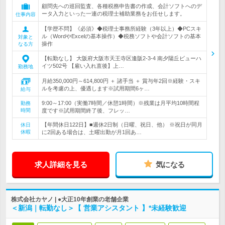
顧問先への巡回監査、各種税務申告書の作成、会計ソフトへのデ
ータ入力といった一連の税理士補助業務をお任せします。
仕事内容
【学歴不問】《必須》◆税理士事務所経験（3年以上）◆PCスキ
ル（WordやExcelの基本操作）◆税務ソフトや会計ソフトの基本
対象と
操作
なる方
【転勤なし】 大阪府大阪市天王寺区逢阪2-3-4 南夕陽丘ビューハ
イツ502号 【雇い入れ直後】上…
勤務地
月給350,000円～614,800円 ＋ 諸手当 ＋ 賞与年2回※経験・スキ
ルを考慮の上、優遇します※試用期間6ヶ…
給与
9:00～17:00（実働7時間／休憩1時間）※残業は月平均10時間程
勤務
時間
度です※試用期間終了後、フレッ…
【年間休日122日】■週休2日制（日曜、祝日、他） ※祝日が同月
休日
休暇
に2回ある場合は、土曜出勤が月1回あ…
求人詳細を見る
気になる
株式会社カヤノ | ●大正10年創業の老舗企業
＜新潟｜転勤なし＞【 営業アシスタント 】*未経験歓迎