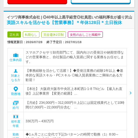
イツワ商事株式会社 | ◎40年以上黒字経営◎社員思いの福利厚生が盛り沢山
英語スキルを活かせる【営業事務】＊年休128日＊土日祝休
正社員
転勤なし
完全週休2日制
女性のおしごと掲載中
情報更新日：2026/07/28
終了予定日：
2027/01/18
スマホアクセサリ卸売部門にて、国内向けの受発注や納期管理な
どの営業事務と、自社製品の輸入貿易に関する業務をお任せしま
仕事内容
す。
【事務経験を活かして活躍！】◆受発注業務の経験1年以上 ◆基
本的な英語スキル・PCスキル ◎輸入貿易業務にご興味のある方
対象と
歓迎！
なる方
【本社】 大阪府大阪市中央区上本町西1‐1‐8 TNビル 【雇入れ直
後】上記事業所 【変更の範囲】…
勤務地
【月給】234,000円～312,000円※上記には固定残業代として10時
間/17,000円～22,000円分含む …
給与
330万円～430万円
初年度
年収
◆1ヵ月ごとに交代で下記3パターンの時間で勤務（1）8:00～
勤務