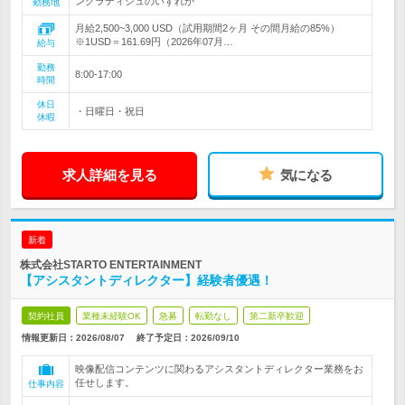
ングラディシュのいずれか
勤務地
月給2,500~3,000 USD（試用期間2ヶ月 その間月給の85%）
※1USD＝161.69円（2026年07月…
給与
勤務
8:00-17:00
時間
休日
・日曜日・祝日
休暇
求人詳細を見る
気になる
新着
株式会社STARTO ENTERTAINMENT
【アシスタントディレクター】経験者優遇！
契約社員
業種未経験OK
急募
転勤なし
第二新卒歓迎
情報更新日：2026/08/07
終了予定日：
2026/09/10
映像配信コンテンツに関わるアシスタントディレクター業務をお
任せします。
仕事内容