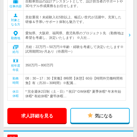
自動車部品の設計アシスタントとして、設計担当者のサポートや
3Dモデル作成業務をお任せします。
仕事内容
意欲重視！未経験入社5割以上、幅広い世代が活躍中。充実した
対象と
研修＆手厚いサポート体制も魅力です。
なる方
愛知県、大阪府、福岡県、鹿児島県のプロジェクト先 （勤務地は
希望を考慮し、決定いたします） ※入社…
勤務地
月給：22万円～50万円※年齢・経験を考慮して決定いたします※
試用期間3か月あり（待遇同一）
給与
350万円～800万円
初年度
年収
08：30～17：30【実働】8時間【休憩】60分【時間外労働時間有
勤務
時間
無】有（月20～30時間）※配属…
* 完全週休2日制（土・日）* 祝日* GW休暇* 夏季休暇* 年末年始
休日
休暇
休暇* 有給休暇* 慶弔休暇…
求人詳細を見る
気になる