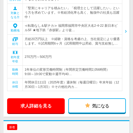
「堅実にキャリアを積みたい」「税理士として活躍したい」とい
う方を求めています。※有給消化率も高く、勉強中の社員も活躍
対象と
中！
なる方
≪転勤なし＆駅チカ≫ 福岡県福岡市中央区大名2-4-22 新日本ビ
ル5F ★地下鉄『赤坂駅』より徒…
勤務地
月給20万円以上 ※経験・資格を考慮の上、当社規定により優遇
します。※試用期間6ヶ月（試用期間中は昇給、賞与支給無し…
給与
270万円～500万円
初年度
年収
1年単位の変形労働時間制（年間所定労働時間2,056時間）
勤務
時間
9:00～19:00で変動※週平均40…
年間休日111日（2025年度）週休制（毎週日曜日）年末年始（12
休日
休暇
月30日～1月3日）※その他社内カ…
求人詳細を見る
気になる
新着