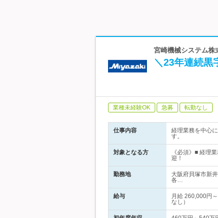
宮崎機械システム株式
＼23年連続黒
業種未経験OK
急募
転勤なし
仕事内容
経理業務を中心に
す。
対象となる方
《必須》■ 経理業
迎！
勤務地
大阪府貝塚市新井
各…
給与
月給 260,00
なし）