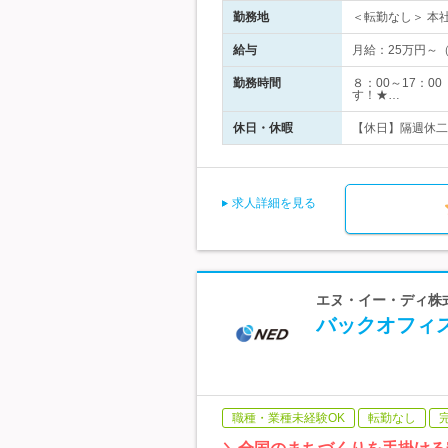
勤務地
＜転勤なし＞ 本社
給与
月給：25万円～
勤務時間
８：00～17：
す！★…
休日・休暇
【休日】隔週休二
求人詳細を見る
エヌ・イー・ディ株式
バックオフィ
職種・業種未経験OK
転勤なし