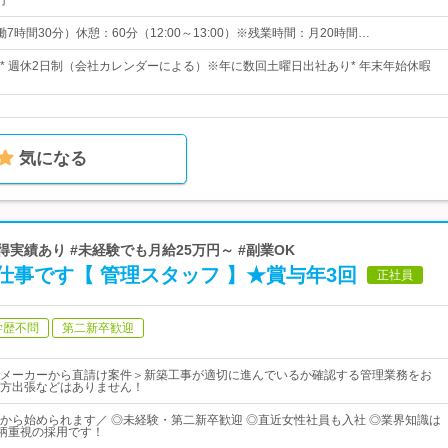
円
（実働7時間30分）休憩：60分（12:00～13:00）※残業時間：月20時間…
3日* 週休2日制（会社カレンダーによる）※年に数回土曜日出社あり* 年末年始休暇
気になる
得実績あり #未経験でも月給25万円～ #副業OK
事です【 管理スタッフ 】★賞与年3回
正社員
学歴不問
第二新卒歓迎
メーカーから直請け案件＞新築工事が適切に進んでいるか確認する管理業務をお
方出張などはありません！
から始められます／ ◎未経験・第二新卒歓迎 ◎直近女性社員も入社 ◎業界知識は
人柄重視の採用です！