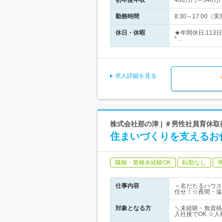
初年度年収
460万円～540万
勤務時間
8:30～17:00
休日・休暇
★年間休日:11
*…
求人詳細を見る
株式会社那の津 | ＃男性社員育休取
住まいづくりを支えるお仕
職種・業種未経験OK
転勤なし
仕事内容
＜名だたるハウス
任せ！☆夜間・遠
対象となる方
＼未経験・無資格
入社後でOK ☆