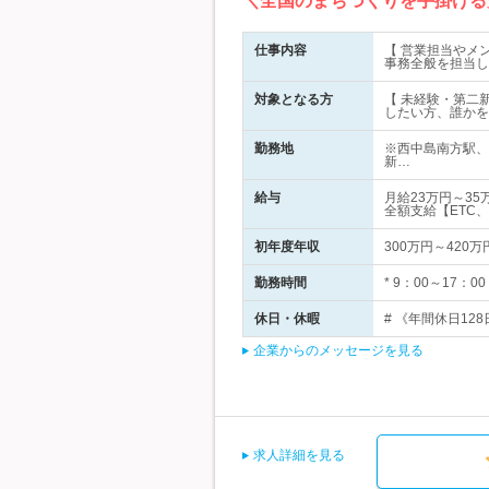
＼全国のまちづくりを手掛ける
仕事内容
【 営業担当やメ
事務全般を担当し
対象となる方
【 未経験・第二新
したい方、誰かを
勤務地
※西中島南方駅、
新…
給与
月給23万円～3
全額支給【ETC
初年度年収
300万円～420万
勤務時間
* 9：00～17
休日・休暇
# 《年間休日12
企業からのメッセージを見る
求人詳細を見る