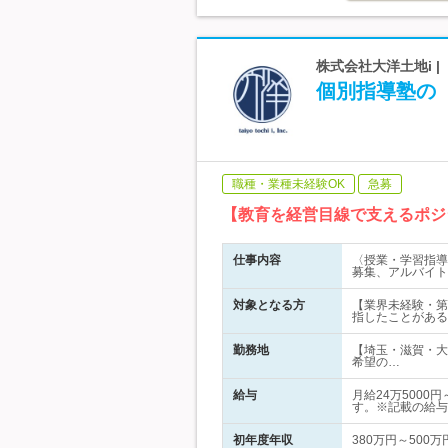
株式会社大洋土地i 
個別指導塾の
職種・業種未経験OK
急募
【教育を経営目線で支えるポジ
仕事内容
〈授業・学習指導
募集、アルバイト
対象となる方
【業界未経験・第
指したことがある
勤務地
【埼玉・滋賀・大
希望の…
給与
月給24万500
す。※記載の給与
初年度年収
380万円～500万