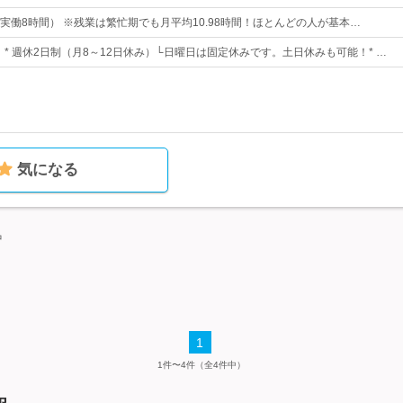
2:00（実働8時間） ※残業は繁忙期でも月平均10.98時間！ほとんどの人が基本…
日！* 週休2日制（月8～12日休み）└日曜日は固定休みです。土日休みも可能！* …
気になる
中
1
1件〜4件（全4件中）