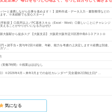
安定企業／ 毎日をもっと心地よく、もっと自分らしく働きま
ンバーと連携しながら仕事を進めます！ 】資料作成・データ入力・書類整理などの
ます。※未経験でも安心スタート
卒歓迎 】◎高卒以上／PC基本スキル（Excel・Word）◎新しいことにチャレンジ
支えることがやりがいになる方はぜひ
新大阪駅から徒歩スグ 【大阪支店】 大阪府大阪市淀川区西中島6-1-3 アストロ
5万円＋諸手当＋賞与年2回※経験、年齢、能力を考慮の上決定します※経費は別途、
、ガソ…
円
：00（実働7時間）※残業はほぼなし
8日》※2026年4月～来年3月までの会社カレンダー* 完全週休2日制(土日)* …
気になる