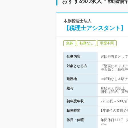
おすすめの求人・転職情
木原税理士法人
【税理士アシスタント】
急募
転勤なし
学歴不問
仕事内容
巡回担当者として
対象となる方
「堅実にキャリア
率も高く、勉強中
勤務地
≪転勤なし＆駅チカ
給与
月給20万円以上
間中は昇給、賞与
初年度年収
270万円～500万
勤務時間
1年単位の変形労働
休日・休暇
年間休日111日
カ…