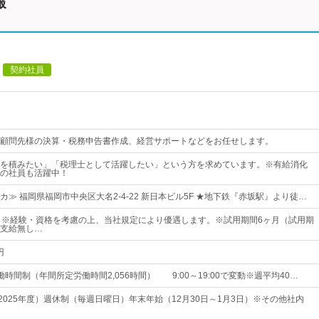
報
契約社員
顧問先様の決算・税務申告書作成、経営サポートなどをお任せします。
を積みたい」「税理士として活躍したい」という方を求めています。※有給消化
の社員も活躍中！
≫ 福岡県福岡市中央区大名2-4-22 新日本ビル5F ★地下鉄『赤坂駅』より徒…
 ※経験・資格を考慮の上、当社規定により優遇します。※試用期間6ヶ月（試用期
支給無し…
円
時間制（年間所定労働時間2,056時間） 9:00～19:00で変動※週平均40…
（2025年度）週休制（毎週日曜日）年末年始（12月30日～1月3日）※その他社内