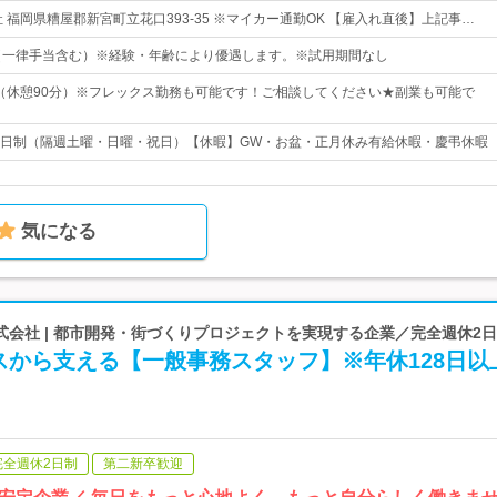
 福岡県糟屋郡新宮町立花口393-35 ※マイカー通勤OK 【雇入れ直後】上記事…
（一律手当含む）※経験・年齢により優遇します。※試用期間なし
00（休憩90分）※フレックス勤務も可能です！ご相談してください★副業も可能で
日制（隔週土曜・日曜・祝日）【休暇】GW・お盆・正月休み有給休暇・慶弔休暇
気になる
会社 | 都市開発・街づくりプロジェクトを実現する企業／完全週休2
スから支える【一般事務スタッフ】※年休128日以
完全週休2日制
第二新卒歓迎