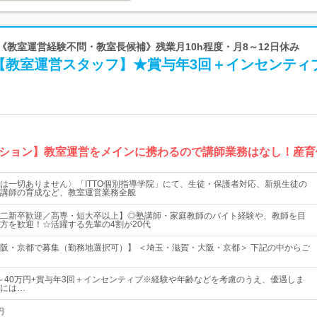
| 《教室運営経験不問・教室長候補》残業月10h程度・月8～12日休み
【教室運営スタッフ】★賞与年3回＋インセンティ
ション】教室運営をメインに携わるので講師業務はなし！産育
は一切ありません〉「ITTO個別指導学院」にて、生徒・保護者対応、新規生徒の
講師の育成など、教室運営業務全般
二新卒歓迎／高専・短大卒以上】◎塾講師・家庭教師のバイト経験や、教師を目
方を歓迎！☆活躍する先輩の4割が20代
阪・京都で募集（勤務地選択可）】 ＜埼玉・滋賀・大阪・京都＞ 下記の中からご
0円～40万円+賞与年3回＋インセンティブ※経験や年齢などを考慮のうえ、優遇しま
には…
円