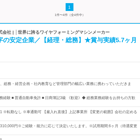
1
1件〜4件（全4件中）
会社 | │世界に誇るワイヤフォーミングマシンメーカー
字の安定企業／【経理・総務】★賞与実績5.7ヶ月
、総務・経営企画・社内教育など管理部門の幅広い業務に携わっていただきま
務経験 ■ 普通自動車免許 ■ 日商簿記3級 《歓迎》◆ 総務業務経験をお持ちの方歓
1 ※転勤なし ※車通勤可 【雇入れ直後】上記事業所 【変更の範囲】会社の定める
0円～310,000円※ご経験・能力に応じて決定いたします。※試用期間:6ヶ月（待遇変更