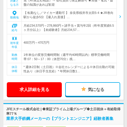
免（AT限定応相談）⇒ 会社負担で限定解除可 ★溶接・電気・旋
対象と
盤の知識があれば歓迎
なる方
【 転勤なし／マイカー通勤可 】 奈良県桜井市太田5-4 ★JR巻向
駅から徒歩5分 【雇入れ直後】…
勤務地
月給234,570円～278,860円＋諸手当＋賞与年2回（昨年度実績6.5
ヶ月分以上）【未経験者】月給234,57…
給与
400万円～470万円
初年度
年収
1年単位の変形労働時間制（週平均40時間以内）標準労働時間
勤務
時間
帯:07：50～17：00（休憩70分）残…
* 週休2日制（土日祝）※会社カレンダーによる※休日出勤の可能
休日
休暇
性あり（休日手当支給）* 年間休日数1…
求人詳細を見る
気になる
JFEスチール株式会社 | ◆東証プライム上場グループ◆土日祝休＋有給取得
率77％
業界大手鉄鋼メーカーの【プラントエンジニア】経験者募集