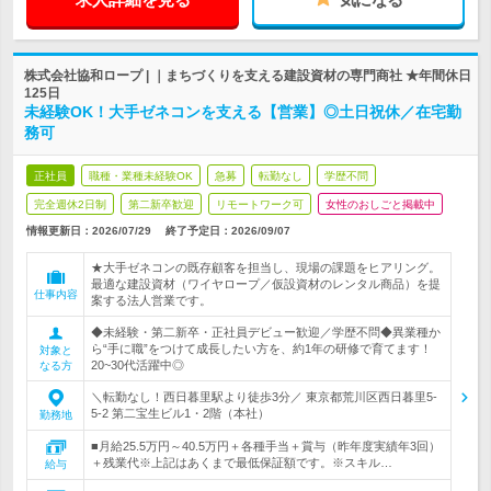
株式会社協和ロープ | ｜まちづくりを支える建設資材の専門商社 ★年間休日
125日
未経験OK！大手ゼネコンを支える【営業】◎土日祝休／在宅勤
務可
正社員
職種・業種未経験OK
急募
転勤なし
学歴不問
完全週休2日制
第二新卒歓迎
リモートワーク可
女性のおしごと掲載中
情報更新日：2026/07/29
終了予定日：
2026/09/07
★大手ゼネコンの既存顧客を担当し、現場の課題をヒアリング。
最適な建設資材（ワイヤロープ／仮設資材のレンタル商品）を提
仕事内容
案する法人営業です。
◆未経験・第二新卒・正社員デビュー歓迎／学歴不問◆異業種か
ら“手に職”をつけて成長したい方を、約1年の研修で育てます！
対象と
20~30代活躍中◎
なる方
＼転勤なし！西日暮里駅より徒歩3分／ 東京都荒川区西日暮里5-
5-2 第二宝生ビル1・2階（本社）
勤務地
■月給25.5万円～40.5万円＋各種手当＋賞与（昨年度実績年3回）
＋残業代※上記はあくまで最低保証額です。※スキル…
給与