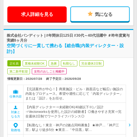
求人詳細を見る
気になる
株式会社バンディット | #年間休日125日 #30代～40代活躍中 ＃昨年度賞与
実績8ヶ月分
空間づくりに一貫して携わる【総合職(内装ディレクター・設
計)】
正社員
業種未経験OK
急募
転勤なし
完全週休2日制
第二新卒歓迎
女性のおしごと掲載中
情報更新日：2026/07/28
終了予定日：
2026/09/28
【元請案件が中心！】商業施設・ビル・路面店など幅広い施設の
内装をプロデュース。希望や適性に応じて「内装ディレクター」
仕事内容
または「設計」をお任せ。
【内装ディレクター⇒未経験OK(40歳以下※)／設計
⇒Vectorworksを使用した設計の経験者】◎働きやすさ充実⇒完
対象と
全週休2日制でワークライフバランス◎
なる方
【転勤なし！東京・神戸の2拠点同時募集】 ★神戸…「神戸三
宮」駅より徒歩5分 ★東京…「中目黒」駅…
勤務地