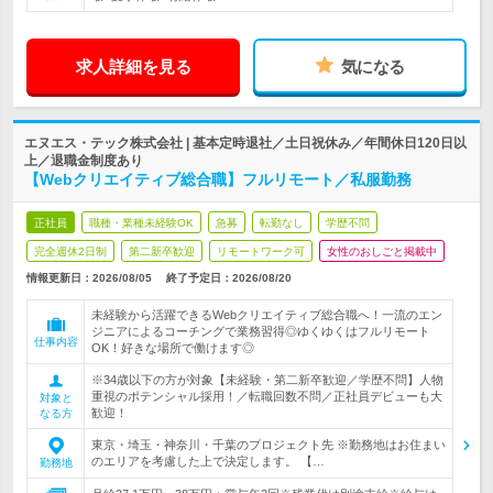
求人詳細を見る
気になる
エヌエス・テック株式会社 | 基本定時退社／土日祝休み／年間休日120日以
上／退職金制度あり
【Webクリエイティブ総合職】フルリモート／私服勤務
正社員
職種・業種未経験OK
急募
転勤なし
学歴不問
完全週休2日制
第二新卒歓迎
リモートワーク可
女性のおしごと掲載中
情報更新日：2026/08/05
終了予定日：
2026/08/20
未経験から活躍できるWebクリエイティブ総合職へ！一流のエン
ジニアによるコーチングで業務習得◎ゆくゆくはフルリモート
仕事内容
OK！好きな場所で働けます◎
※34歳以下の方が対象【未経験・第二新卒歓迎／学歴不問】人物
重視のポテンシャル採用！／転職回数不問／正社員デビューも大
対象と
歓迎！
なる方
東京・埼玉・神奈川・千葉のプロジェクト先 ※勤務地はお住まい
のエリアを考慮した上で決定します。 【…
勤務地