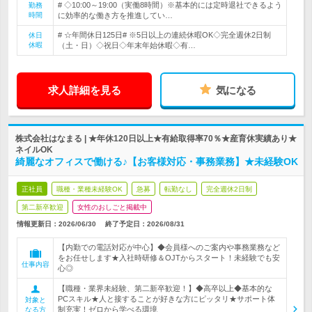
# ◇10:00～19:00（実働8時間）※基本的には定時退社できるよう
勤務
時間
に効率的な働き方を推進してい…
# ☆年間休日125日# ※5日以上の連続休暇OK◇完全週休2日制
休日
休暇
（土・日）◇祝日◇年末年始休暇◇有…
求人詳細を見る
気になる
株式会社はなまる | ★年休120日以上★有給取得率70％★産育休実績あり★
ネイルOK
綺麗なオフィスで働ける♪【お客様対応・事務業務】★未経験OK
正社員
職種・業種未経験OK
急募
転勤なし
完全週休2日制
第二新卒歓迎
女性のおしごと掲載中
情報更新日：2026/06/30
終了予定日：
2026/08/31
【内勤での電話対応が中心】◆会員様へのご案内や事務業務など
をお任せします★入社時研修＆OJTからスタート！未経験でも安
仕事内容
心◎
【職種・業界未経験、第二新卒歓迎！】◆高卒以上◆基本的な
PCスキル★人と接することが好きな方にピッタリ★サポート体
対象と
制充実！ゼロから学べる環境
なる方