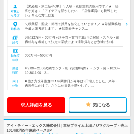
【未経験・第二新卒OK】＼人柄・意欲重視の採用です／★「接
客が好き」「アイデアを活かしたい」「店舗運営にも挑戦した
対象と
い」そんな方は歓迎！
なる方
＼秋葉原・難波・新宿で採用を強化しています！／ ★希望勤務地
を最大限考慮します。 ★転勤をチャンス…
勤務地
月給22万円～30万円＋諸手当＋賞与年2回※ご経験・スキル・前
職給与を考慮して決定※業績により通常賞与とは別途に決算…
給与
350万円～500万円
初年度
年収
# 9:00～21:00の間でシフト制（実働8時間）＜シフト例＞10:30～
勤務
時間
19:3011:00～2…
# 働き方改革推進中！年間休日が今年は2日増えました。来年・
休日
休暇
再来年にかけて、さらに休日数を増やしてい…
求人詳細を見る
気になる
アイ・ティー・エックス株式会社 | 東証プライム上場ノジマグループ・売上
1014億円/5年連続ベースUP