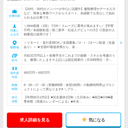
【20代・30代のメンバーが中心に活躍中】書類整理やデータ入力
など、簡単な事務ワークからスタート。未経験でも安心して始め
仕事内容
られるお仕事です。
＼Web面接（1回）でOK！スムーズに選考が進みます♪／【学歴
不問／未経験歓迎／第二新卒・社会人デビューの方】◎意欲や人
対象と
柄重視の採用です！
なる方
＜リモート・直行直帰OK／全国募集／U・I・Jターン歓迎（支援
あり）＞ ★全国47都道府県から、各…
勤務地
月給32万円以上＋各種手当※これまでの経験・スキルを考慮のう
え、優遇いたします※上記には固定残業代（月30時間分・月…
給与
400万円～600万円
初年度
年収
8：00～17：00（実働8時間・休憩1時間）※勤務時間帯はプロジ
勤務
時間
ェクトによって異なります# ＼プラ…
【年間休日125日】■完全週休2日制（土日休み）■祝日■GW■夏
休日
休暇
季休暇（現場カレンダーによる）■年末…
求人詳細を見る
気になる