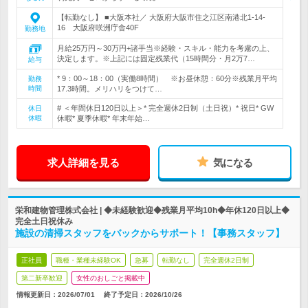
【転勤なし】 ■大阪本社／ 大阪府大阪市住之江区南港北1-14-
16 大阪府咲洲庁舎40F
勤務地
月給25万円～30万円+諸手当※経験・スキル・能力を考慮の上、
決定します。※上記には固定残業代（15時間分・月2万7…
給与
* 9：00～18：00（実働8時間） ※お昼休憩：60分※残業月平均
勤務
時間
17.3時間。メリハリをつけて…
# ＜年間休日120日以上＞* 完全週休2日制（土日祝）* 祝日* GW
休日
休暇
休暇* 夏季休暇* 年末年始…
求人詳細を見る
気になる
栄和建物管理株式会社 | ◆未経験歓迎◆残業月平均10h◆年休120日以上◆
完全土日祝休み
施設の清掃スタッフをバックからサポート！【事務スタッフ】
正社員
職種・業種未経験OK
急募
転勤なし
完全週休2日制
第二新卒歓迎
女性のおしごと掲載中
情報更新日：2026/07/01
終了予定日：
2026/10/26