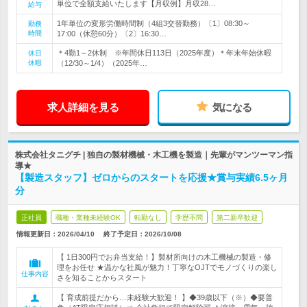
単位で全額支給いたします【月収例】月収28…
給与
1年単位の変形労働時間制（4組3交替勤務）〔1〕08:30～
勤務
時間
17:00（休憩60分）〔2〕16:30…
＊4勤1～2休制 ※年間休日113日（2025年度）＊年末年始休暇
休日
休暇
（12/30～1/4）（2025年…
求人詳細を見る
気になる
株式会社タニグチ | 独自の製材機械・木工機を製造｜先輩がマンツーマン指
導★
【製造スタッフ】ゼロからのスタートを応援★賞与実績6.5ヶ月
分
正社員
職種・業種未経験OK
転勤なし
学歴不問
第二新卒歓迎
情報更新日：2026/04/10
終了予定日：
2026/10/08
【 1日300円でお弁当支給！】製材所向けの木工機械の製造・修
理をお任せ ★温かな社風が魅力！丁寧なOJTでモノづくりの楽し
仕事内容
さを知ることからスタート
【 育成前提だから…未経験大歓迎！ 】◆39歳以下（※）◆要普