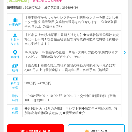
第二新卒歓迎
女性のおしごと掲載中
情報更新日：2026/07/10
終了予定日：
2026/09/10
【基本動作からしっかりレクチャー】防災センターを拠点としモ
ニター監視,施設巡回,入退館管理等をお任せします！◎有休取得
仕事内容
率90％以上（5連休もOK）
【10名以上の積極採用！同期入社あり】◆未経験歓迎◎経験や資
格は一切不問！◎全額会社負担で資格取得可能＆取得後は資格手
対象と
当も支給します！
なる方
JR東京駅・JR新宿駅の直結、高輪・大井町方面の 駅構内やオフ
ィスビル、商業施設などが中心。 その…
勤務地
【総合職】※総合職は当社所属間の転勤の可能性あり月給23万
3,000円以上（最低金額）＋賞与年2回＋各種手当【地域限…
給与
380万円～420万円
初年度
年収
・9:00~翌9:00 ・10:00~翌10:00シフト交代制24時間勤務（実働
勤務
時間
16H・休憩8H）1…
◆月9日休み（2月のみ8日）※シフト制◆法定年次有給休暇、特
休日
休暇
別年次有給休暇(規定あり)◆慶弔休暇◆介…
求人詳細を見る
気になる