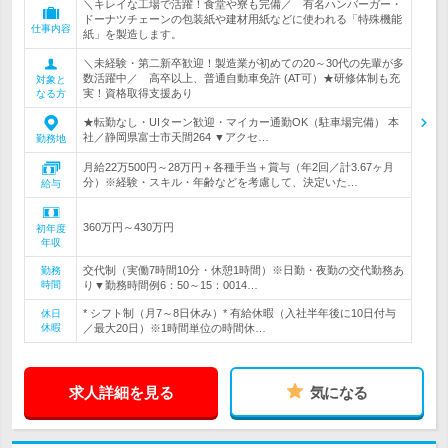
＼キレイな工場で活躍！食堂や寮も完備／ 有名ハンバーガー・
ドーナツチェーンの包装紙や建材用紙などに使われる「特殊機能
仕事内容
紙」を製造します。
＼未経験・第二新卒歓迎！製造業が初めての20～30代の先輩が多
数活躍中／ 高卒以上、普通自動車免許 (AT可）★研修体制も充
対象と
実！資格取得支援あり
なる方
★転勤なし・UIターン歓迎・マイカー通勤OK（駐車場完備） 本
社／静岡県富士市天間264 ▼アクセ…
勤務地
月給22万500円～28万円＋各種手当＋賞与（年2回／計3.67ヶ月
分）※経験・スキル・年齢などを考慮して、決定いた…
給与
360万円～430万円
初年度
年収
交代制（実働7時間10分・休憩1時間）※日勤・夜勤の交代勤務あ
勤務
時間
り▼勤務時間例6：50～15：0014…
* シフト制（月7～8日休み）* 有給休暇（入社半年後に10日付与
休日
休暇
／最大20日）※1時間単位の時間休…
求人詳細を見る
気になる