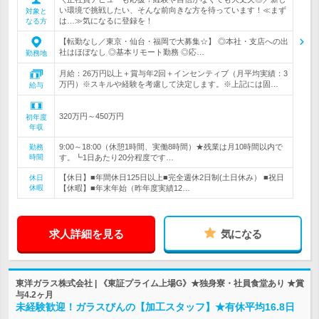
い環境で挑戦したい、そんな前向きな方を待っています！≪まず
対象と
は…≫気になるに登録を！
なる方
【転勤なし／東京・仙台・福岡で大募集☆】 ◎本社・支店への出
社はほぼなし ◎基本リモート勤務 ◎応…
勤務地
月給：26万円以上＋賞与年2回＋インセンティブ（月平均実績：3
万円）※スキルや経験を考慮して決定します。※上記には固…
給与
320万円～450万円
初年度
年収
9:00～18:00（休憩1時間、実働8時間）★残業は月10時間以内で
勤務
時間
す。┗1日あたり20分程度です…
【休日】■年間休日125日以上■完全週休2日制(土日休み） ■祝日
休日
休暇
【休暇】■年末年始（昨年度実績12…
求人詳細を見る
気になる
東洋ガラス株式会社 | 《東証プライム上場G》★独身寮・社員食堂あり ★賞
与4.2ヶ月
未経験歓迎！ガラスびんの【加工スタッフ】★有休平均16.8日