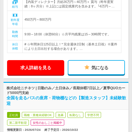
【内装ディレクター】月給26万円～40万円＋ 賞与（昨年度実
績：8ヶ月分）※上記には固定残業代を含みます。└6万円～…
給与
450万円～800万円
初年度
年収
勤務
9:00～18:00（休憩60分）☆月平均残業は15～30時間です。
時間
# ☆年間休日125日以上！* 完全週休2日制（基本土日祝）※案件
休日
休暇
により土日出社する場合があります。…
求人詳細を見る
気になる
株式会社ニチネツ | 日勤のみ／土日休み／長期休暇7日以上／夏季QUOカー
ド5000円支給
全国を走るバスの座席・荷物棚などの【製造スタッフ】未経験歓
迎
正社員
職種・業種未経験OK
急募
転勤なし
学歴不問
第二新卒歓迎
女性のおしごと掲載中
情報更新日：2026/07/24
終了予定日：
2026/10/22