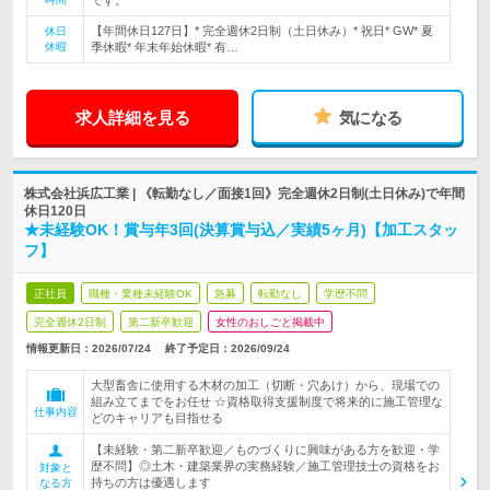
です。
【年間休日127日】* 完全週休2日制（土日休み）* 祝日* GW* 夏
休日
休暇
季休暇* 年末年始休暇* 有…
求人詳細を見る
気になる
株式会社浜広工業 | 《転勤なし／面接1回》完全週休2日制(土日休み)で年間
休日120日
★未経験OK！賞与年3回(決算賞与込／実績5ヶ月)【加工スタッ
フ】
正社員
職種・業種未経験OK
急募
転勤なし
学歴不問
完全週休2日制
第二新卒歓迎
女性のおしごと掲載中
情報更新日：2026/07/24
終了予定日：
2026/09/24
大型畜舎に使用する木材の加工（切断・穴あけ）から、現場での
組み立てまでをお任せ ☆資格取得支援制度で将来的に施工管理な
仕事内容
どのキャリアも目指せる
【未経験・第二新卒歓迎／ものづくりに興味がある方を歓迎・学
歴不問】◎土木・建築業界の実務経験／施工管理技士の資格をお
対象と
持ちの方は優遇します
なる方