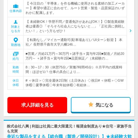
【 今注目の「半導体」を作る機械に使用される素材の加工メーカ
ー 】希望や適正に合わせて、ルート営業・製造・品質保証のいず
仕事内容
れかに配属します。
【 未経験OK！学歴不問／普通免許があればOK！】◎製造業経験
者は優遇◎ 「そろそろ社会人にならないと…」「正社員に挑戦し
対象と
たい！」という方もぜひ！
なる方
【 転勤なし／マイカー通勤可(駐車場あり)／UIターン歓迎 】 本
社／ 長野県千曲市大字八幡146…
勤務地
■営業／月給21万円～30万円＋諸手当＋賞与年2回■製造／月給20
万円～ ＋諸手当＋賞与年2回■品質保証／（未経験の…
給与
8：30～17：30（休憩75分／実働7時間45分）※月平均の残業時
勤務
時間
間：ほぼゼロ└ 仕事の具合により…
# ＜休日＞◇完全週休2日制（土日休み）◇祝日# ＜休暇＞◇GW
休日
休暇
休暇◇夏季休暇◇年末年始休暇◇有給休…
求人詳細を見る
気になる
株式会社八興 | 利益は社員に最大限還元！報奨金制度あり★住宅・家族手当
も充実
身近な製品を支える【総合職（製造／開発設計）】★未経験大歓