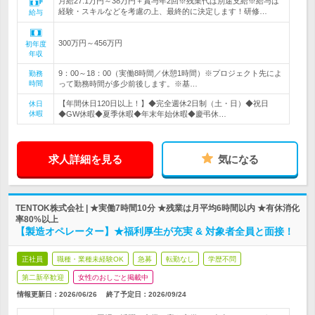
月給27.1万円～38万円＋賞与年2回※残業代は別途支給※給与は
経験・スキルなどを考慮の上、最終的に決定します！研修…
給与
300万円～456万円
初年度
年収
9：00～18：00（実働8時間／休憩1時間）※プロジェクト先によ
勤務
時間
って勤務時間が多少前後します。※基…
【年間休日120日以上！】◆完全週休2日制（土・日）◆祝日
休日
休暇
◆GW休暇◆夏季休暇◆年末年始休暇◆慶弔休…
求人詳細を見る
気になる
TENTOK株式会社 | ★実働7時間10分 ★残業は月平均6時間以内 ★有休消化
率80%以上
【製造オペレーター】★福利厚生が充実 & 対象者全員と面接！
正社員
職種・業種未経験OK
急募
転勤なし
学歴不問
第二新卒歓迎
女性のおしごと掲載中
情報更新日：2026/06/26
終了予定日：
2026/09/24