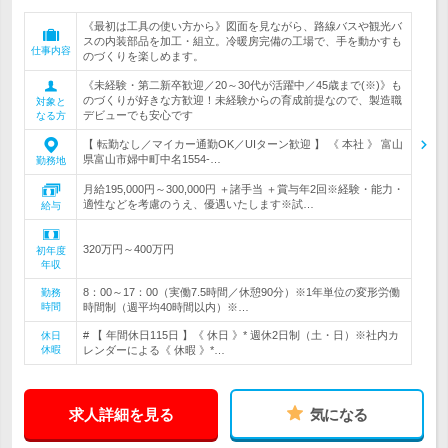
《最初は工具の使い方から》図面を見ながら、路線バスや観光バ
スの内装部品を加工・組立。冷暖房完備の工場で、手を動かすも
仕事内容
のづくりを楽しめます。
《未経験・第二新卒歓迎／20～30代が活躍中／45歳まで(※)》も
のづくりが好きな方歓迎！未経験からの育成前提なので、製造職
対象と
デビューでも安心です
なる方
【 転勤なし／マイカー通勤OK／UIターン歓迎 】 《 本社 》 富山
県富山市婦中町中名1554-…
勤務地
月給195,000円～300,000円 ＋諸手当 ＋賞与年2回※経験・能力・
適性などを考慮のうえ、優遇いたします※試…
給与
320万円～400万円
初年度
年収
8：00～17：00（実働7.5時間／休憩90分）※1年単位の変形労働
勤務
時間
時間制（週平均40時間以内）※…
# 【 年間休日115日 】《 休日 》* 週休2日制（土・日）※社内カ
休日
休暇
レンダーによる《 休暇 》*…
求人詳細を見る
気になる