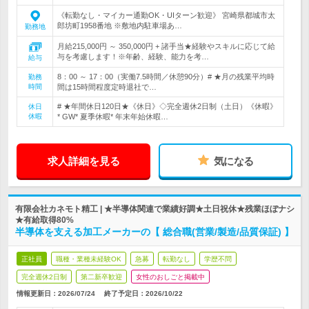
《転勤なし・マイカー通勤OK・UIターン歓迎》 宮崎県都城市太
郎坊町1958番地 ※敷地内駐車場あ…
勤務地
月給215,000円 ～ 350,000円 + 諸手当★経験やスキルに応じて給
与を考慮します！※年齢、経験、能力を考…
給与
8：00 ～ 17：00（実働7.5時間／休憩90分）# ★月の残業平均時
勤務
時間
間は15時間程度定時退社で…
# ★年間休日120日★《休日》◇完全週休2日制（土日）《休暇》
休日
休暇
* GW* 夏季休暇* 年末年始休暇…
求人詳細を見る
気になる
有限会社カネモト精工 | ★半導体関連で業績好調★土日祝休★残業ほぼナシ
★有給取得80%
半導体を支える加工メーカーの【 総合職(営業/製造/品質保証) 】
正社員
職種・業種未経験OK
急募
転勤なし
学歴不問
完全週休2日制
第二新卒歓迎
女性のおしごと掲載中
情報更新日：2026/07/24
終了予定日：
2026/10/22