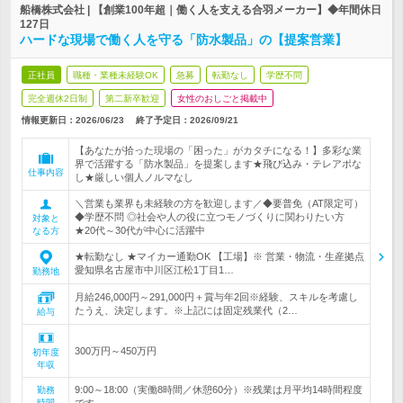
船橋株式会社 | 【創業100年超｜働く人を支える合羽メーカー】◆年間休日
127日
ハードな現場で働く人を守る「防水製品」の【提案営業】
正社員
職種・業種未経験OK
急募
転勤なし
学歴不問
完全週休2日制
第二新卒歓迎
女性のおしごと掲載中
情報更新日：2026/06/23
終了予定日：
2026/09/21
【あなたが拾った現場の「困った」がカタチになる！】多彩な業
界で活躍する「防水製品」を提案します★飛び込み・テレアポな
仕事内容
し★厳しい個人ノルマなし
＼営業も業界も未経験の方を歓迎します／◆要普免（AT限定可）
◆学歴不問 ◎社会や人の役に立つモノづくりに関わりたい方
対象と
★20代～30代が中心に活躍中
なる方
★転勤なし ★マイカー通勤OK 【工場】※ 営業・物流・生産拠点
愛知県名古屋市中川区江松1丁目1…
勤務地
月給246,000円～291,000円＋賞与年2回※経験、スキルを考慮し
たうえ、決定します。※上記には固定残業代（2…
給与
300万円～450万円
初年度
年収
9:00～18:00（実働8時間／休憩60分）※残業は月平均14時間程度
勤務
時間