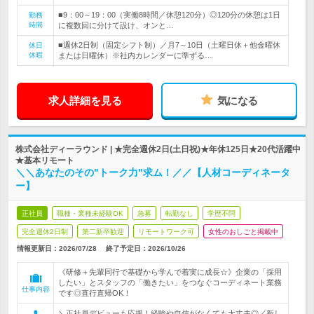
■9：00～19：00（実働8時間／休憩120分）◎120分の休憩は1日
勤務
時間
に複数回に分けて設け、オンと…
■週休2日制（固定シフト制）／月7～10日（土曜日休＋他金曜休
休日
休暇
または日曜休）※社内カレンダーに準ずる…
求人詳細を見る
気になる
株式会社ディーラウンド | ★完全週休2日(土日祝)★年休125日★20代活躍中
★基本リモート
＼＼あなたのその"トーク力"求ム！／／【人材コーディネータ
ー】
正社員
職種・業種未経験OK
急募
転勤なし
学歴不問
完全週休2日制
第二新卒歓迎
リモートワーク可
女性のおしごと掲載中
情報更新日：2026/07/28
終了予定日：
2026/10/26
《研修＋先輩同行で基礎から学んで着実に成長☆》企業の「採用
したい」とスタッフの「働きたい」をつなぐコーディネート業務
仕事内容
です◎直行直帰OK！
＼正社員デビューも応援！経験や自信がなくても大丈夫◎／新し