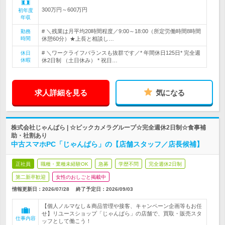
300万円～600万円
初年度
年収
# ＼残業は月平均20時間程度／9:00～18:00（所定労働時間8時間
勤務
時間
休憩60分）★上長と相談し…
# ＼ワークライフバランスも抜群です／* 年間休日125日* 完全週
休日
休暇
休2日制 （土日休み） * 祝日…
求人詳細を見る
気になる
株式会社じゃんぱら | ☆ビックカメラグループ☆完全週休2日制☆食事補
助・社割あり
中古スマホPC「じゃんぱら」の【店舗スタッフ／店長候補】
正社員
職種・業種未経験OK
急募
学歴不問
完全週休2日制
第二新卒歓迎
女性のおしごと掲載中
情報更新日：2026/07/28
終了予定日：
2026/09/03
【個人ノルマなし＆商品管理や接客、キャンペーン企画等もお任
せ】リユースショップ「じゃんぱら」の店舗で、買取・販売スタ
仕事内容
ッフとして働こう！