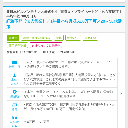
新日本ビルメンテナンス株式会社 | 高収入・プライベートどちらも実現可！
平均年収700万円★
経験不問【法人営業】／1年目から月収51.8万円可／20～50代活
躍
正社員
職種・業種未経験OK
急募
転勤なし
学歴不問
第二新卒歓迎
女性のおしごと掲載中
情報更新日：2026/07/15
終了予定日：
2026/09/07
＜法人・個人の不動産オーナー様対象＞賃貸マンション・アパー
トの修繕プランをご提案します。
仕事内容
【業界・職種未経験歓迎/学歴不問】人柄重視◎人と関わることが
好きな方歓迎！これまでの経験を問わず活躍できます◆20～50代
対象と
男女活躍中◆第二新卒OK
なる方
＜本社、全国各16エリアにある支店のいずれかへ配属＞ ◎転勤
なし ◎U・Iターン歓迎 ◎配属は希望…
勤務地
■東京／月給28万700円～80万円（固定残業代5.79万円含む）■大
阪／月給26万8200円～80万円（固定残業代…
給与
400万円～720万円
初年度
年収