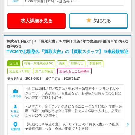
休暇
OK※ 年間休日115日＋計画有休5…
求人詳細を見る
気になる
株式会社NEXT | ＊「買取大吉」を展開！直近4年で業績約4倍増＊希望休取
得率95％
TVCMでお馴染み『買取大吉』の【買取スタッフ】※未経験歓迎
正社員
職種・業種未経験OK
急募
転勤なし
学歴不問
完全週休2日制
第二新卒歓迎
女性のおしごと掲載中
情報更新日：2026/06/26
終了予定日：
2026/08/27
＜対応は1日5組程／査定は本部代行＝知識不要＞ ブランド品や
ジュエリー、高級時計、骨董品など、お客様がお持ちになるお品
仕事内容
物の査定・買取をお任せ
＜話すこと、聞くことが強みになるユニークな専門職＞ 学歴・経
歴・経験・知識などは全て不問！社会人未経験で入社し、店長に
対象と
なった20代も活躍中！
なる方
【転勤なし＆希望考慮】 以下いずれかの『買取大吉』への配属
★業績好調につき、今後の事業拡大を見据…
勤務地