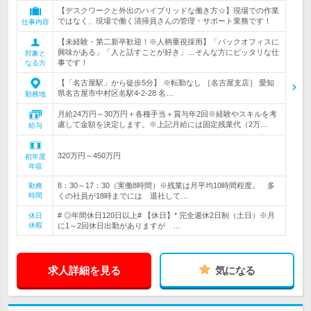
【デスクワークと外出のハイブリッドな働き方☆】現場での作業
ではなく、現場で働く清掃員さんの管理・サポート業務です！
仕事内容
【未経験・第二新卒歓迎！※人柄重視採用】「バックオフィスに
興味がある」「人と話すことが好き」…そんな方にピッタリな仕
対象と
事です！
なる方
【「名古屋駅」から徒歩5分】 ※転勤なし ［名古屋支店］ 愛知
県名古屋市中村区名駅4-2-28 名…
勤務地
月給24万円～30万円＋各種手当＋賞与年2回※経験やスキルを考
慮して金額を決定します。※上記月給には固定残業代（2万…
給与
320万円～450万円
初年度
年収
8：30～17：30（実働8時間）※残業は月平均10時間程度。 多
勤務
時間
くの社員が18時までには 退社して…
# ◎年間休日120日以上# 【休日】* 完全週休2日制（土日）※月
休日
休暇
に1～2回休日出勤がありますが …
求人詳細を見る
気になる