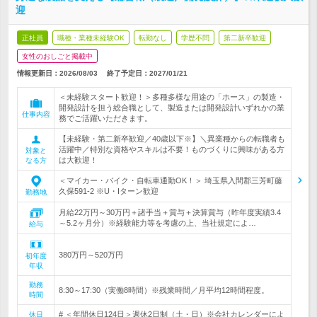
迎
正社員
職種・業種未経験OK
転勤なし
学歴不問
第二新卒歓迎
女性のおしごと掲載中
情報更新日：2026/08/03
終了予定日：
2027/01/21
＜未経験スタート歓迎！＞多種多様な用途の「ホース」の製造・
開発設計を担う総合職として、製造または開発設計いずれかの業
仕事内容
務でご活躍いただきます。
【未経験・第二新卒歓迎／40歳以下※】＼異業種からの転職者も
活躍中／特別な資格やスキルは不要！ものづくりに興味がある方
対象と
は大歓迎！
なる方
＜マイカー・バイク・自転車通勤OK！＞ 埼玉県入間郡三芳町藤
久保591-2 ※U・Iターン歓迎
勤務地
月給22万円～30万円＋諸手当＋賞与＋決算賞与（昨年度実績3.4
～5.2ヶ月分）※経験能力等を考慮の上、当社規定によ…
給与
380万円～520万円
初年度
年収
勤務
8:30～17:30（実働8時間）※残業時間／月平均12時間程度。
時間
# ＜年間休日124日＞週休2日制（土・日）※会社カレンダーによ
休日