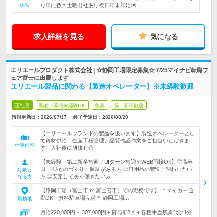
休暇
り年に数回土曜出社あり祝日年末年始休…
求人詳細を見る
気になる
エリエールプロダクト株式会社 | ☆静岡工場限定募集☆ 7/25マイナビ転職フ
ェア富士に出展します
エリエール製品に関わる【製造オペレーター】※未経験歓迎
正社員
職種・業種未経験OK
急募
第二新卒歓迎
情報更新日：2026/07/17
終了予定日：
2026/08/20
【エリエールブランドの製品を扱います】製造オペレーターとし
て資材供給、生産工程管理、品質確認作業をご担当いただきま
仕事内容
す。入社後に研修有◎
【未経験・第二新卒歓迎／UIターン歓迎※WEB面接OK】◎高卒
以上 ◎ものづくりに興味がある方 ◎日用品の製造に関わりたい
対象と
方 ◎安定して長く働きたい方
なる方
【静岡工場（富士市 or 富士宮市）での勤務です】 ＊マイカー通
勤OK・無料駐車場完備＊ 静岡工場…
勤務地
月給220,000円 ～307,000円＋賞与年2回＋各種手当残業代は1分