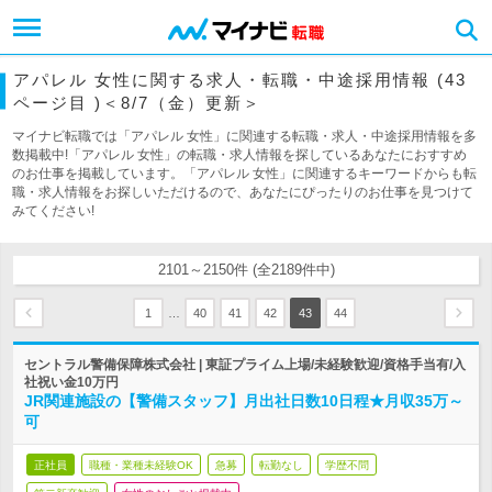
アパレル 女性に関する求人・転職・中途採用情報 (43
ページ目 )＜8/7（金）更新＞
マイナビ転職では「アパレル 女性」に関連する転職・求人・中途採用情報を多
数掲載中!「アパレル 女性」の転職・求人情報を探しているあなたにおすすめ
のお仕事を掲載しています。「アパレル 女性」に関連するキーワードからも転
職・求人情報をお探しいただけるので、あなたにぴったりのお仕事を見つけて
みてください!
2101～2150件 (全2189件中)
…
1
40
41
42
43
44
セントラル警備保障株式会社 | 東証プライム上場/未経験歓迎/資格手当有/入
社祝い金10万円
JR関連施設の【警備スタッフ】月出社日数10日程★月収35万～
可
正社員
職種・業種未経験OK
急募
転勤なし
学歴不問