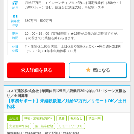
月給27万円～＋インセンティブ※上記には固定残業代（30h分・4
万8060円～）含む。超過分は別途支給。※経験・スキ…
給与
380万円～500万円
初年度
年収
10：00～19：00（実働8時間）★19時が店舗の閉店時間ですが、
勤務
時間
その前までに業務を終わらせます。…
# ＜希望休は95％実現！土日休みや5連休もOK＞■完全週休2日制
休日
休暇
（シフト制）■年末年始休暇（12月…
求人詳細を見る
気になる
コスモ建設株式会社 | 年間休日125日／残業月20h以内／U・Iターン支援あ
り／全国募集
【事務サポート】未経験歓迎／月給32万円／リモートOK／土日
祝休
正社員
職種・業種未経験OK
急募
転勤なし
学歴不問
完全週休2日制
第二新卒歓迎
リモートワーク可
情報更新日：2026/07/28
終了予定日：
2026/10/26