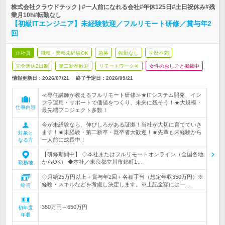
株式会社クラウドテック | #一人前になれる会社#年休125日#土日祝休み#残
業月10h#転勤なし
【初級ITエンジニア】未経験歓迎／フルリモート研修／賞与年2
回
正社員
職種・業種未経験OK
急募
転勤なし
学歴不問
完全週休2日制
第二新卒歓迎
リモートワーク可
女性のおしごと掲載中
情報更新日：2026/07/21
終了予定日：
2026/09/21
≪専任講師が教えるフルリモート研修≫★ITシステム開発、イン
フラ運用・サポートで価値をつくり、未来に残そう！★大規模・
仕事内容
最先端プロジェクト多数！
今が未経験なら、伸びしろがある証拠！当社が大切に育てていき
ます！★未経験・第二新卒・既卒者大歓迎！★先輩も未経験から
対象と
一人前に成長中！
なる方
【研修期間中】 ◇本社またはフルリモートオンライン（全国各地
からOK） ◆本社／東京都立川市錦町1…
勤務地
◇月給25万円以上＋賞与年2回＋各種手当（想定年収350万円）※
経験・スキルなどを考慮し決定します。※上記金額には一…
給与
350万円～650万円
初年度
年収