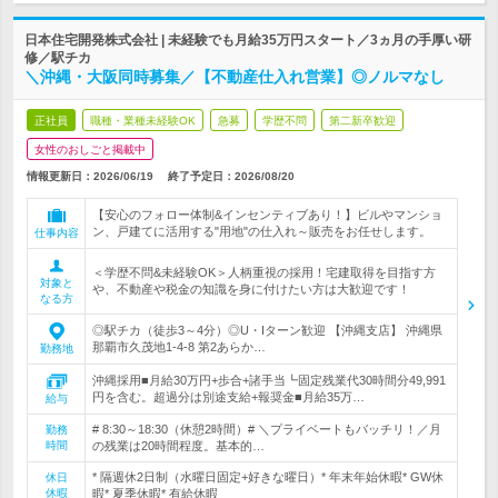
日本住宅開発株式会社 | 未経験でも月給35万円スタート／3ヵ月の手厚い研
修／駅チカ
＼沖縄・大阪同時募集／【不動産仕入れ営業】◎ノルマなし
正社員
職種・業種未経験OK
急募
学歴不問
第二新卒歓迎
女性のおしごと掲載中
情報更新日：2026/06/19
終了予定日：
2026/08/20
【安心のフォロー体制&インセンティブあり！】ビルやマンショ
ン、戸建てに活用する"用地"の仕入れ～販売をお任せします。
仕事内容
＜学歴不問&未経験OK＞人柄重視の採用！宅建取得を目指す方
対象と
や、不動産や税金の知識を身に付けたい方は大歓迎です！
なる方
◎駅チカ（徒歩3～4分）◎U・Iターン歓迎 【沖縄支店】 沖縄県
那覇市久茂地1-4-8 第2あらか…
勤務地
沖縄採用■月給30万円+歩合+諸手当┗固定残業代30時間分49,991
円を含む。超過分は別途支給+報奨金■月給35万…
給与
# 8:30～18:30（休憩2時間）# ＼プライベートもバッチリ！／月
勤務
時間
の残業は20時間程度。基本的…
* 隔週休2日制（水曜日固定+好きな曜日）* 年末年始休暇* GW休
休日
休暇
暇* 夏季休暇* 有給休暇