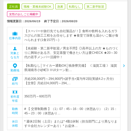
正社員
職種・業種未経験OK
急募
転勤なし
第二新卒歓迎
女性のおしごと掲載中
情報更新日：2026/06/19
終了予定日：
2026/08/20
【スーパーや旅行先でも自社製品が！】食料や飲料を入れるガラ
スびんの加工工程をお任せします ★食堂で深夜も温かいご飯が食
仕事内容
べられます(1食157円～)
【未経験・第二新卒歓迎／男女不問】◎高卒以上の方 ★ものづく
りに興味がある方、安定基盤で働きたい方は要CHECK ★20～30
対象と
代の若手メンバー活躍中！
なる方
【転勤なし│マイカー通勤OK│独身寮完備】 《 滋賀工場 》 滋賀
県湖南市小砂町3 ※UIターン歓…
勤務地
月給208,000円～294,900円+諸手当+賞与年2回(実績4.2ヶ月分)
【交替】月給224,000円～294,…
給与
350万円～600万円
初年度
年収
# 【 交替制勤務 】（1）07：45～16：00（休憩あり）（2）15：
勤務
時間
45～23：00（休憩あり…
* 週休2日制（土日）または* 4勤1休制（担当部門により異なりま
休日
休暇
す※会社カレンダーあり）* お盆休…