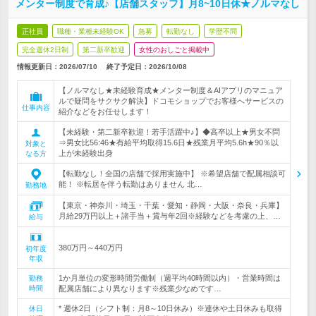
メンター制度で育成♪【店舗スタッフ】月8~10日休★ノルマなし
正社員
職種・業種未経験OK
急募
転勤なし
学歴不問
完全週休2日制
第二新卒歓迎
女性のおしごと掲載中
情報更新日：2026/07/10
終了予定日：
2026/10/08
【ノルマなし★未経験育成★メンター制度＆AIアプリのマニュア
ルで疑問をサクサク解決】ドコモショップでお客様へサービスの
仕事内容
紹介などをお任せします！
【未経験・第二新卒歓迎！若手活躍中♪】◆高卒以上★男女不問
⇒男女比56:46★有給平均取得15.6日★残業月平均5.6h★90％以
対象と
上が未経験出身
なる方
【転勤なし！全国の店舗で採用実施中】 ※希望店舗で配属相談可
能！ ※転居を伴う転勤はありません 北…
勤務地
【東京・神奈川・埼玉・千葉・愛知・静岡・大阪・奈良・兵庫】
月給29万円以上＋諸手当＋賞与年2回※経験などを考慮の上、…
給与
380万円～440万円
初年度
年収
1か月単位の変形時間労働制（週平均40時間以内）・営業時間は
勤務
時間
配属店舗により異なります※残業少なめです…
* 週休2日（シフト制：月8～10日休み）※連休や土日休みも取得
休日