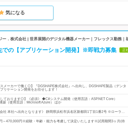
気になる
ジー．株式会社 | 世界展開のデジタル機器メーカー｜フレックス勤務｜
先での【アプリケーション開発】※即戦力募集
正
スメーカーで働く◎】『DGSHAPE株式会社』へ出向し、DGSHAPE製品（デンタ
プリケーション開発をお任せします！
ております◎】《必須》 ◆C#システム開発（使用言語：ASP.NET Core）
築（使用言語：Microsoft Azure） ほか
式会社 本社へ出向となります》 静岡県浜松市浜名区新都田1丁目1番2号 ※ローラ…
00円～470,000円※経験・年齢・能力を考慮して決定いたします※試用期間3ヶ月(待