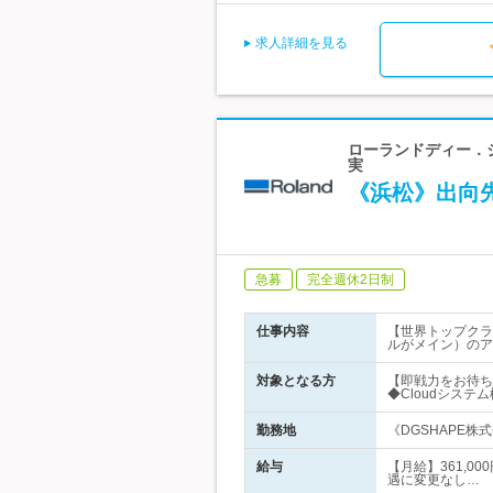
求人詳細を見る
ローランドディー．
実
《浜松》出向
急募
完全週休2日制
仕事内容
【世界トップクラ
ルがメイン）のア
対象となる方
【即戦力をお待ちし
◆Cloudシステム構
勤務地
《DGSHAPE株
給与
【月給】361,0
遇に変更なし…