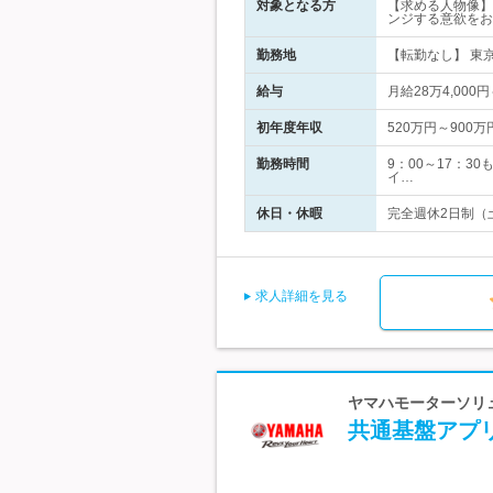
対象となる方
【求める人物像】
ンジする意欲をお
勤務地
【転勤なし】 東京
給与
月給28万4,0
初年度年収
520万円～900万
勤務時間
9：00～17：3
イ…
休日・休暇
完全週休2日制（
求人詳細を見る
ヤマハモーターソリュ
共通基盤アプ