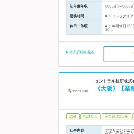
初年度年収
600万円～800万
勤務時間
# ＼フレックスタ
休日・休暇
# ＼年間休日1
20…
求人詳細を見る
セントラル技研株式会
《大阪》【業
急募
転勤なし
完全週休2日制
仕事内容
アプリエンジニア