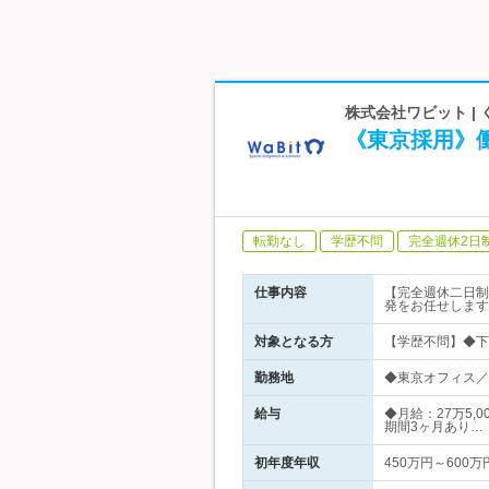
株式会社ワビット |
《東京採用》
転勤なし
学歴不問
完全週休2日
仕事内容
【完全週休二日制
発をお任せします
対象となる方
【学歴不問】◆下
勤務地
◆東京オフィス／
給与
◆月給：27万5,
期間3ヶ月あり…
初年度年収
450万円～600万