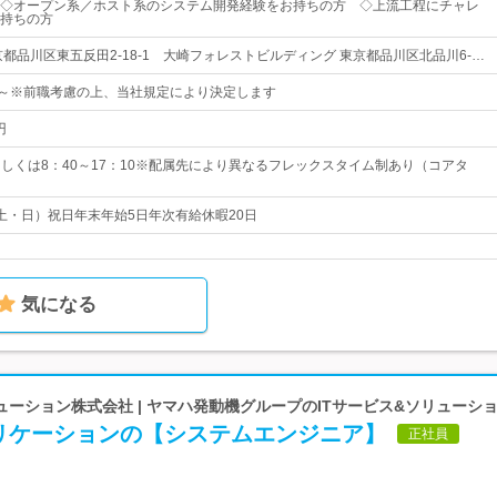
◇オープン系／ホスト系のシステム開発経験をお持ちの方 ◇上流工程にチャレ
持ちの方
都品川区東五反田2-18-1 大崎フォレストビルディング 東京都品川区北品川6-…
00円～※前職考慮の上、当社規定により決定します
円
0もしくは8：40～17：10※配属先により異なるフレックスタイム制あり（コアタ
土・日）祝日年末年始5日年次有給休暇20日
気になる
ーション株式会社 | ヤマハ発動機グループのITサービス&ソリューシ
リケーションの【システムエンジニア】
正社員