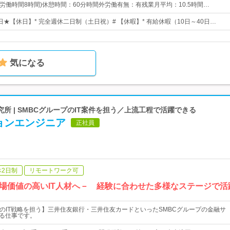
0(所定労働時間8時間)休憩時間：60分時間外労働有無：有残業月平均：10.5時間…
0日★【休日】* 完全週休二日制（土日祝）# 【休暇】* 有給休暇（10日～40日…
気になる
所 | SMBCグループのIT案件を担う／上流工程で活躍できる
ョンエンジニア
正社員
休2日制
リモートワーク可
市場価値の高いIT人材へ－ 経験に合わせた多様なステージで
プのIT戦略を担う】三井住友銀行・三井住友カードといったSMBCグループの金融サ
える仕事です。