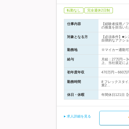
転勤なし
完全週休2日制
仕事内容
【経験者採用／フ
の推進を担当いた
対象となる方
【必須条件】■シ
自律的なアクショ
勤務地
※マイカー通勤可※
給与
月給：27万円～3
上、当社規定によ
初年度年収
470万円～660万
勤務時間
# フレックスタ
業2…
休日・休暇
年間休日121日【
求人詳細を見る