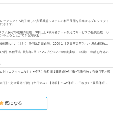
レックスタイム制】新しい共通基盤システムの利用展開を推進するプロジェクト
だきます。
ステム保守や運用の経験 3年以上 ■利用者チーム視点でサービスの提供経験 ◇
ンをとることができる方歓迎！
転勤なし 【本社】 静岡県磐田市岩井2000-1 【磐田事業所(ヤマハ発動機(株…
4万円+各種手当+賞与年2回（6.2ヶ月分※2025年度実績）※経験・年齢を考慮の
…
円
イム制（コアタイムなし）■標準労働時間 1日8時間■時間外労働有無：有※月平均残
休日】* 完全週休2日制（土日休み）【休暇】* GW休暇（9日程度）* 夏季休暇（…
気になる