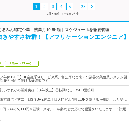
…
1
2
3
4
5
28
1件〜50件（全1362件中）
 くるみん認定企業｜残業月10.5h程｜スケジュールを徹底管理
働きやすさ抜群！【アプリケーションエンジニア】
制
リモートワーク可
／年休120日】◆金融系やサービス系、官公庁など様々な業界の業務系システム開
◎腰を据えて働ける好環境です！
記いずれかの開発実務【３年以上】◎転勤なし／WEB面接可
東京都港区芝二丁目3-3 JRE芝二丁目大門ビル4階 …JR各線「浜松町駅」より徒…
000円～44万5,000円※経験・スキル・年齢などに応じて優遇をいたします。※試用
円