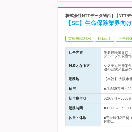
株式会社NTTデータ関西 | 【NT
【SE】生命保険業界向
業種未経験OK
転勤なし
完全週
仕事内容
生命保険業界向け
グループの安定性
対象となる方
システム開発案件
連の経験／企業の
勤務地
【本社】 大阪市北
給与
■月給39万円～
初年度年収
626万円～800万
勤務時間
■9：00～17：
休日・休暇
■完全週休2日制
休暇…