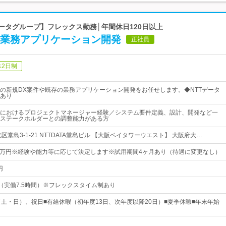
Tデータグループ】フレックス勤務│年間休日120日以上
け業務アプリケーション開発
正社員
休2日制
の新規DX案件や既存の業務アプリケーション開発をお任せします。◆NTTデータ
あり
におけるプロジェクトマネージャー経験／システム要件定義、設計、開発など一
ステークホルダーとの調整能力がある方
区堂島3-1-21 NTTDATA堂島ビル 【大阪ベイタワーウエスト】 大阪府大…
52万円※経験や能力等に応じて決定します※試用期間4ヶ月あり（待遇に変更なし）
円
30（実働7.5時間）※フレックスタイム制あり
（土・日）、祝日■有給休暇（初年度13日、次年度以降20日）■夏季休暇■年末年始