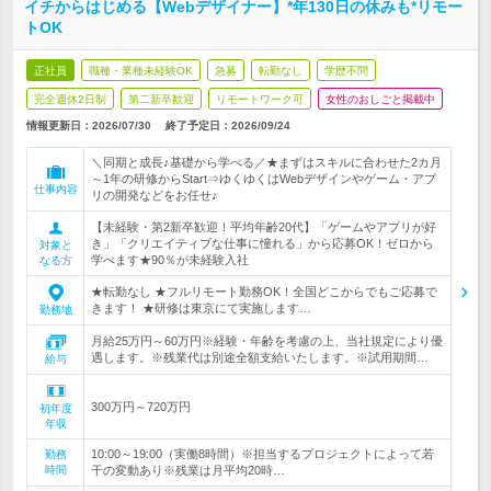
イチからはじめる【Webデザイナー】*年130日の休みも*リモー
トOK
正社員
職種・業種未経験OK
急募
転勤なし
学歴不問
完全週休2日制
第二新卒歓迎
リモートワーク可
女性のおしごと掲載中
情報更新日：2026/07/30
終了予定日：
2026/09/24
＼同期と成長♪基礎から学べる／★まずはスキルに合わせた2カ月
～1年の研修からStart⇒ゆくゆくはWebデザインやゲーム・アプ
仕事内容
リの開発などをお任せ♪
【未経験・第2新卒歓迎！平均年齢20代】「ゲームやアプリが好
き」「クリエイティブな仕事に憧れる」から応募OK！ゼロから
対象と
学べます★90％が未経験入社
なる方
★転勤なし ★フルリモート勤務OK！全国どこからでもご応募で
きます！ ★研修は東京にて実施します…
勤務地
月給25万円～60万円※経験・年齢を考慮の上、当社規定により優
遇します。※残業代は別途全額支給いたします。※試用期間…
給与
300万円～720万円
初年度
年収
10:00～19:00（実働8時間）※担当するプロジェクトによって若
勤務
時間
干の変動あり※残業は月平均20時…