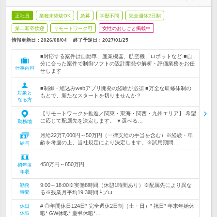
正社員
業種未経験OK
急募
学歴不問
完全週休2日制
第二新卒歓迎
リモートワーク可
女性のおしごと掲載中
情報更新日：2026/08/04
終了予定日：
2027/01/25
■対応する案件は自動車、産業機器、航空機、ロボットなど ■自
分に合った案件で制御ソフトの設計開発や解析・評価業務をお任
仕事内容
せします
■制御・組込みwebアプリ開発の経験が必須 ■万全な研修体制の
対象と
もとで、新たなスタートを切りませんか？
なる方
【リモートワークを推進／関東・東海・関西・九州エリア】 希望
に応じて配属先を決定します。 ▼選べる…
勤務地
月給22万7,000円～50万円（一律支給の手当を含む）※経験・年
齢を考慮の上、当社規定により決定します。※試用期間…
給与
450万円～850万円
初年度
年収
9:00～18:00※実働8時間（休憩1時間あり）※配属先により異な
勤務
時間
る※残業月平均19.3時間└プロ…
# ◎年間休日124日* 完全週休2日制（土・日）* 祝日* 年末年始休
休日
休暇
暇* GW休暇* 慶弔休暇*…