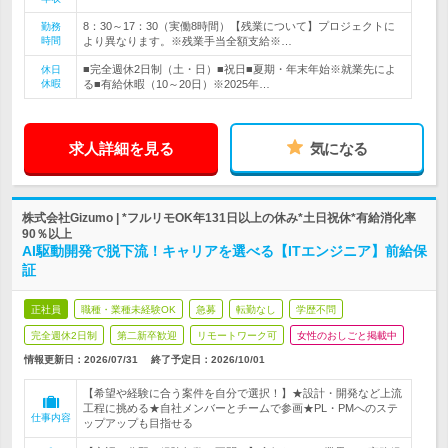
8：30～17：30（実働8時間）【残業について】プロジェクトに
勤務
時間
より異なります。※残業手当全額支給※…
■完全週休2日制（土・日）■祝日■夏期・年末年始※就業先によ
休日
休暇
る■有給休暇（10～20日）※2025年…
求人詳細を見る
気になる
株式会社Gizumo | *フルリモOK年131日以上の休み*土日祝休*有給消化率
90％以上
AI駆動開発で脱下流！キャリアを選べる【ITエンジニア】前給保
証
正社員
職種・業種未経験OK
急募
転勤なし
学歴不問
完全週休2日制
第二新卒歓迎
リモートワーク可
女性のおしごと掲載中
情報更新日：2026/07/31
終了予定日：
2026/10/01
【希望や経験に合う案件を自分で選択！】★設計・開発など上流
工程に挑める★自社メンバーとチームで参画★PL・PMへのステ
仕事内容
ップアップも目指せる