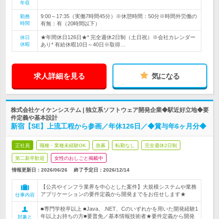
年収
9:00～17:35（実働7時間45分）※休憩時間：50分※時間外労働の
勤務
時間
有無：有（20時間以下）
★年間休日126日★* 完全週休2日制（土日祝）※会社カレンダー
休日
休暇
あり* 有給休暇10日～40日※取得…
求人詳細を見る
気になる
株式会社ケイケンシステム | 独立系ソフトウェア開発企業◆駅近好立地◆要
件定義や基本設計
新宿【SE】上流工程から参画／年休126日／◆賞与年6ヶ月分◆
正社員
職種・業種未経験OK
急募
転勤なし
完全週休2日制
第二新卒歓迎
女性のおしごと掲載中
情報更新日：2026/06/26
終了予定日：
2026/12/14
【公共やインフラ業界を中心とした案件】大規模システムや業務
アプリケーションの要件定義から開発までをお任せします★
仕事内容
■専門学校卒以上 ■Java、.NET、Cのいずれかを用いた開発経験1
年以上お持ちの方■要普免／基本情報技術者★要件定義から開発
対象と