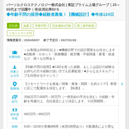
パーソルクロステクノロジー株式会社 | 東証プライム上場グループ｜20～
60代まで活躍中｜有休消化率80％
◆年齢不問の採用◆経験者募集！【機械設計】◆年休124日
正社員
急募
学歴不問
完全週休2日制
第二新卒歓迎
リモートワーク可
情報更新日：2026/08/07
終了予定日：
2027/01/28
＜お客様は2000社以上＞■機械分野での設計開発をお任せします
■自動車・ロボット・医療機器・航空機・宇宙関連・家電・鉄道
仕事内容
など、様々な分野あり
【年齢不問の採用】■CADを使った経験、もしくは設計の経験を
お持ちの方※経験の浅い方でも応募歓迎！■さらなるスキルアッ
対象と
プを目指せるチャンス！
なる方
【リモートワークを推進／関東・東海・関西・九州エリア】 希望
に応じて配属先を決定します。 【転勤】…
勤務地
月給22万7,000円～50万円（一律支給の手当を含む）※経験・年
齢を考慮の上、当社規定により決定します。※試用期間…
給与
450万円～850万円
初年度
年収
9:00～18:00※実働8時間（休憩1時間あり）※配属先により異な
勤務