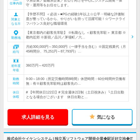
ラ系企業／金融系企業／官公庁向けを中心にシステム開発・保
仕事内容
守・運用等をお任せします。
【学歴不問】＜必須＞■PGの経験1年以上☆公平・明確な評価制
度が整っているから、やりがいを持って活躍可能！☆ワークライ
対象と
フバランス良好な職場環境
なる方
【東京都内の顧客先常駐】 ※転勤なし ＜顧客先常駐＞ 東京都 ※
都内近郊 ※新宿／品川／茅場町／六…
勤務地
月給300,000円～350,000円（一律手当を含む）※固定残業代（月
45時間分、75,251円～87,793円）…
給与
360万円～420万円
初年度
年収
9:00～18:00（所定労働時間8時間）休憩時間：60分時間外労働有
勤務
時間
無：有※顧客先常駐時は顧客先の…
# 【年間休日122日】# 完全週休2日制（土日祝休み）└土日出勤
休日
休暇
となる場合がございます 休日出勤と…
求人詳細を見る
気になる
株式会社ケイケンシステム | 独立系ソフトウェア開発企業◆駅近好立地◆IT