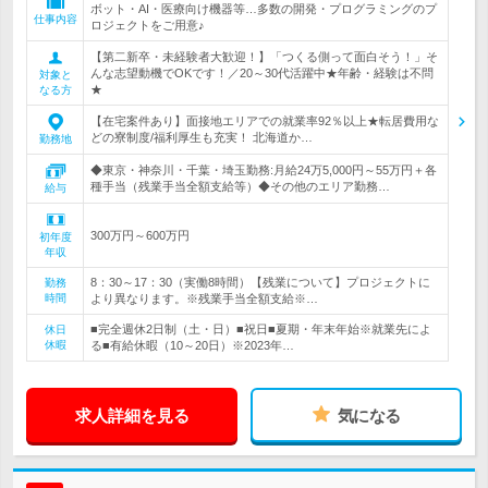
ボット・AI・医療向け機器等…多数の開発・プログラミングのプ
仕事内容
ロジェクトをご用意♪
【第二新卒・未経験者大歓迎！】「つくる側って面白そう！」そ
んな志望動機でOKです！／20～30代活躍中★年齢・経験は不問
対象と
★
なる方
【在宅案件あり】面接地エリアでの就業率92％以上★転居費用な
どの寮制度/福利厚生も充実！ 北海道か…
勤務地
◆東京・神奈川・千葉・埼玉勤務:月給24万5,000円～55万円＋各
種手当（残業手当全額支給等）◆その他のエリア勤務…
給与
300万円～600万円
初年度
年収
8：30～17：30（実働8時間）【残業について】プロジェクトに
勤務
時間
より異なります。※残業手当全額支給※…
■完全週休2日制（土・日）■祝日■夏期・年末年始※就業先によ
休日
休暇
る■有給休暇（10～20日）※2023年…
求人詳細を見る
気になる