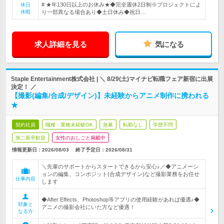
# ★年130日以上のお休み★◆完全週休2日制※プロジェクトによ
休日
休暇
り一部異なる場合あり◆土日休み◆祝日…
求人詳細を見る
気になる
Staple Entertainment株式会社 | ＼ 8/29(土)マイナビ転職フェア新宿に出展
決定！ ／
【撮影(編集/合成/デザイン)】未経験からアニメ制作に携われる
★
契約社員
職種・業種未経験OK
急募
転勤なし
学歴不問
第二新卒歓迎
女性のおしごと掲載中
情報更新日：2026/08/03
終了予定日：
2026/08/31
＼先輩のサポートからスタートできるから安心♪／◆アニメーシ
ョンの編集、コンポジット(合成デザイン)など撮影業務をお任せ
仕事内容
します
◆After Effects、Photoshop等アプリの使用経験があれば優遇♪◆
対象と
アニメの撮影会社にいた方など優遇！
なる方