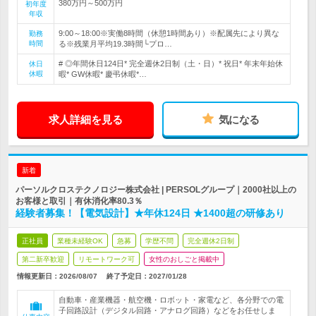
380万円～500万円
初年度
年収
9:00～18:00※実働8時間（休憩1時間あり）※配属先により異な
勤務
時間
る※残業月平均19.3時間└プロ…
# ◎年間休日124日* 完全週休2日制（土・日）* 祝日* 年末年始休
休日
休暇
暇* GW休暇* 慶弔休暇*…
求人詳細を見る
気になる
新着
パーソルクロステクノロジー株式会社 | PERSOLグループ｜2000社以上の
お客様と取引｜有休消化率80.3％
経験者募集！【電気設計】★年休124日 ★1400超の研修あり
正社員
業種未経験OK
急募
学歴不問
完全週休2日制
第二新卒歓迎
リモートワーク可
女性のおしごと掲載中
情報更新日：2026/08/07
終了予定日：
2027/01/28
自動車・産業機器・航空機・ロボット・家電など、各分野での電
子回路設計（デジタル回路・アナログ回路）などをお任せしま