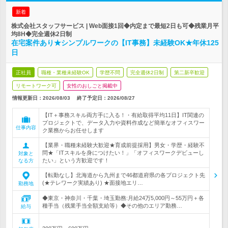
新着
株式会社スタッフサービス | Web面接1回◆内定まで最短2日も可◆残業月平
均8H◆完全週休2日制
在宅案件あり★シンプルワークの【IT事務】未経験OK★年休125
日
正社員
職種・業種未経験OK
学歴不問
完全週休2日制
第二新卒歓迎
リモートワーク可
女性のおしごと掲載中
情報更新日：2026/08/03
終了予定日：
2026/08/27
【IT＋事務スキル両方手に入る！・有給取得平均11日】IT関連の
プロジェクトで、データ入力や資料作成など簡単なオフィスワー
仕事内容
ク業務からお任せします
【業界・職種未経験大歓迎★育成前提採用】男女・学歴・経験不
問★「ITスキルを身につけたい！」「オフィスワークデビューし
対象と
たい」という方歓迎です！
なる方
【転勤なし】北海道から九州まで46都道府県の各プロジェクト先
(★テレワーク実績あり) ★面接地エリ…
勤務地
◆東京・神奈川・千葉・埼玉勤務:月給24万5,000円～55万円＋各
種手当（残業手当全額支給等）◆その他のエリア勤務…
給与