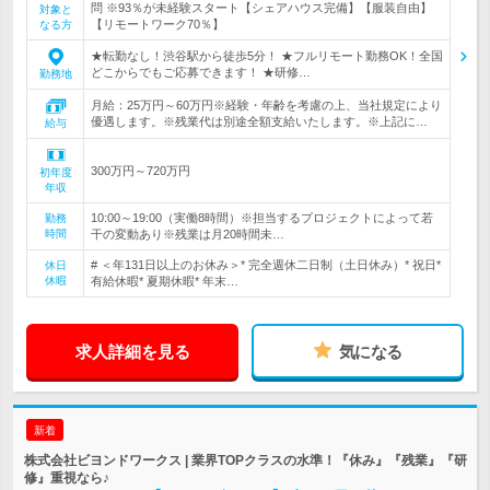
問 ※93％が未経験スタート【シェアハウス完備】【服装自由】
対象と
【リモートワーク70％】
なる方
★転勤なし！渋谷駅から徒歩5分！ ★フルリモート勤務OK！全国
どこからでもご応募できます！ ★研修…
勤務地
月給：25万円～60万円※経験・年齢を考慮の上、当社規定により
優遇します。※残業代は別途全額支給いたします。※上記に…
給与
300万円～720万円
初年度
年収
10:00～19:00（実働8時間）※担当するプロジェクトによって若
勤務
時間
干の変動あり※残業は月20時間未…
# ＜年131日以上のお休み＞* 完全週休二日制（土日休み）* 祝日*
休日
休暇
有給休暇* 夏期休暇* 年末…
求人詳細を見る
気になる
新着
株式会社ビヨンドワークス | 業界TOPクラスの水準！『休み』『残業』『研
修』重視なら♪