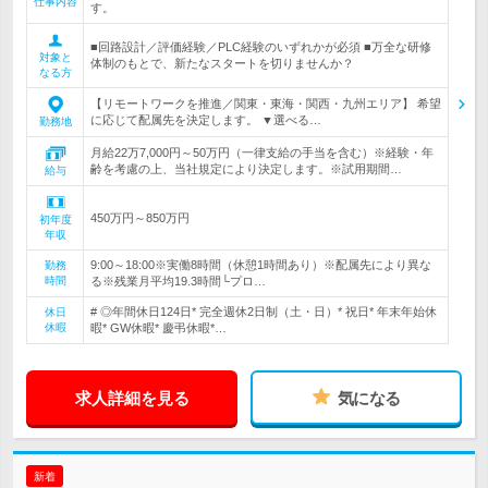
仕事内容
す。
■回路設計／評価経験／PLC経験のいずれかが必須 ■万全な研修
対象と
体制のもとで、新たなスタートを切りませんか？
なる方
【リモートワークを推進／関東・東海・関西・九州エリア】 希望
に応じて配属先を決定します。 ▼選べる…
勤務地
月給22万7,000円～50万円（一律支給の手当を含む）※経験・年
齢を考慮の上、当社規定により決定します。※試用期間…
給与
450万円～850万円
初年度
年収
9:00～18:00※実働8時間（休憩1時間あり）※配属先により異な
勤務
時間
る※残業月平均19.3時間└プロ…
# ◎年間休日124日* 完全週休2日制（土・日）* 祝日* 年末年始休
休日
休暇
暇* GW休暇* 慶弔休暇*…
求人詳細を見る
気になる
新着