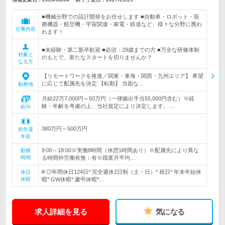
■機械分野での設計開発をお任せします ■自動車・ロボット・医
療機器・航空機・宇宙関連・家電・鉄道など、様々な分野に携わ
仕事内容
れます！
■未経験・第二新卒歓迎 ■必須：29歳までの方 ■万全な研修体制
対象と
のもとで、新たなスタートを切りませんか？
なる方
【リモートワークを推進／関東・東海・関西・九州エリア】 希望
に応じて配属先を決定 【転勤】 当面な…
勤務地
月給22万7,000円～50万円（一律拠出手当55,000円含む）※経
験・年齢を考慮の上、当社規定により決定します。…
給与
380万円～500万円
初年度
年収
9:00～18:00※実働8時間（休憩1時間あり）※配属先により異な
勤務
時間
る時間外労働有無：有※残業月平均…
# ◎年間休日124日* 完全週休2日制（土・日）* 祝日* 年末年始休
休日
休暇
暇* GW休暇* 慶弔休暇*…
求人詳細を見る
気になる