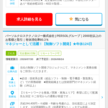
★年間休日126日★* 完全週休2日制（土日祝）※会社カレンダー
休日
休暇
あり* 有給休暇10日～40日※取得…
求人詳細を見る
気になる
パーソルクロステクノロジー株式会社 | PERSOLグループ｜2000社以上の
お客様と取引｜有休消化率80.3％
マネジャーとして活躍！【制御ソフト開発】★年休124日
正社員
完全週休2日制
リモートワーク可
情報更新日：2026/07/30
終了予定日：
2026/08/24
当社の制御ソフト開発プロジェクトにて、マネジメント業務全般
をご担当いただきます。
仕事内容
■必須：技術系企業（組込ソフト・制御・電子機器・製造業な
ど）での実務経験 ■開発組織または技術部門のマネジメント経
対象と
験（1年以上）
なる方
【リモートワークを推進／関東・東海エリア】 希望に応じて配属
先を決定 ※ご自宅からの通勤が前提です…
勤務地
月給244,400円～※経験・年齢を考慮の上、当社規定により決定
します。※試用期間3ヵ月（待遇変更なし）＜モデル年収…
給与