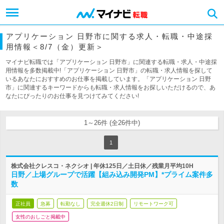
アプリケーション 日野市に関する求人・転職・中途採
用情報＜8/7（金）更新＞
マイナビ転職では「アプリケーション 日野市」に関連する転職・求人・中途採
用情報を多数掲載中!「アプリケーション 日野市」の転職・求人情報を探して
いるあなたにおすすめのお仕事を掲載しています。「アプリケーション 日野
市」に関連するキーワードからも転職・求人情報をお探しいただけるので、あ
なたにぴったりのお仕事を見つけてみてください!
1～26件 (全26件中)
1
株式会社クレスコ・ネクシオ | 年休125日／土日休／残業月平均10H
日野／上場グループで活躍【組み込み開発PM】*プライム案件多
数
正社員
急募
転勤なし
完全週休2日制
リモートワーク可
女性のおしごと掲載中