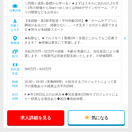
＼同期と成長♪基礎から学べる／★まずはスキルに合わせた2カ月
～1年の研修からStart⇒ゆくゆくはWebデザインやゲーム・アプ
仕事内容
リの開発などをお任せ♪
【未経験・第2新卒歓迎！平均年齢20代】◆「ゲームやアプリに
興味があるけど、経験がない...」⇒大丈夫！ゼロから成長できま
対象と
す★90％が未経験スタート
なる方
★転勤なし ★フルリモート勤務OK！全国どこからでもご応募で
きます！ ★研修は東京にて実施します…
勤務地
月給25万円～52万円※経験・年齢を考慮の上、当社規定により優
遇します。※残業代は別途全額支給いたします。※研修期間…
給与
300万円～624万円
初年度
年収
10:00～19:00（実働8時間）※担当するプロジェクトによって若
勤務
時間
干の変動あり※残業は月平均20時…
# ★年130日以上のお休み★◆完全週休2日制※プロジェクトによ
休日
休暇
り一部異なる場合あり◆祝日◆有給休暇…
求人詳細を見る
気になる