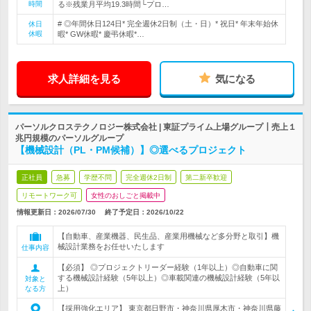
時間
る※残業月平均19.3時間└プロ…
# ◎年間休日124日* 完全週休2日制（土・日）* 祝日* 年末年始休
休日
休暇
暇* GW休暇* 慶弔休暇*…
求人詳細を見る
気になる
パーソルクロステクノロジー株式会社 | 東証プライム上場グループ┃売上１
兆円規模のパーソルグループ
【機械設計（PL・PM候補）】◎選べるプロジェクト
正社員
急募
学歴不問
完全週休2日制
第二新卒歓迎
リモートワーク可
女性のおしごと掲載中
情報更新日：2026/07/30
終了予定日：
2026/10/22
【自動車、産業機器、民生品、産業用機械など多分野と取引】機
械設計業務をお任せいたします
仕事内容
【必須】 ◎プロジェクトリーダー経験（1年以上）◎自動車に関
する機械設計経験（5年以上）◎車載関連の機械設計経験（5年以
対象と
上）
なる方
【採用強化エリア】 東京都日野市・神奈川県厚木市・神奈川県藤