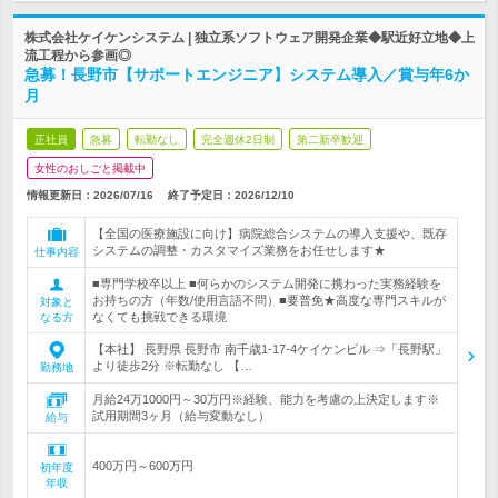
株式会社ケイケンシステム | 独立系ソフトウェア開発企業◆駅近好立地◆上
流工程から参画◎
急募！長野市【サポートエンジニア】システム導入／賞与年6か
月
正社員
急募
転勤なし
完全週休2日制
第二新卒歓迎
女性のおしごと掲載中
情報更新日：2026/07/16
終了予定日：
2026/12/10
【全国の医療施設に向け】病院総合システムの導入支援や、既存
システムの調整・カスタマイズ業務をお任せします★
仕事内容
■専門学校卒以上 ■何らかのシステム開発に携わった実務経験を
お持ちの方（年数/使用言語不問）■要普免★高度な専門スキルが
対象と
なくても挑戦できる環境
なる方
【本社】 長野県 長野市 南千歳1-17-4ケイケンビル ⇒「長野駅」
より徒歩2分 ※転勤なし 【…
勤務地
月給24万1000円～30万円※経験、能力を考慮の上決定します※
試用期間3ヶ月（給与変動なし）
給与
400万円～600万円
初年度
年収