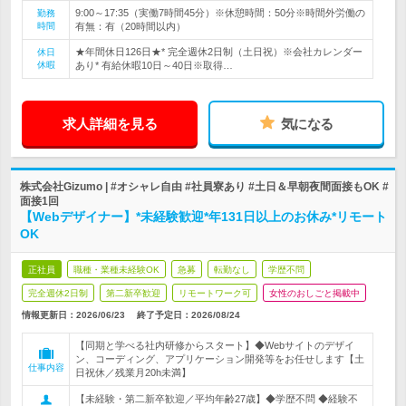
9:00～17:35（実働7時間45分）※休憩時間：50分※時間外労働の
勤務
時間
有無：有（20時間以内）
★年間休日126日★* 完全週休2日制（土日祝）※会社カレンダー
休日
休暇
あり* 有給休暇10日～40日※取得…
求人詳細を見る
気になる
株式会社Gizumo | #オシャレ自由 #社員寮あり #土日＆早朝夜間面接もOK #
面接1回
【Webデザイナー】*未経験歓迎*年131日以上のお休み*リモート
OK
正社員
職種・業種未経験OK
急募
転勤なし
学歴不問
完全週休2日制
第二新卒歓迎
リモートワーク可
女性のおしごと掲載中
情報更新日：2026/06/23
終了予定日：
2026/08/24
【同期と学べる社内研修からスタート】◆Webサイトのデザイ
ン、コーディング、アプリケーション開発等をお任せします【土
仕事内容
日祝休／残業月20h未満】
【未経験・第二新卒歓迎／平均年齢27歳】◆学歴不問 ◆経験不