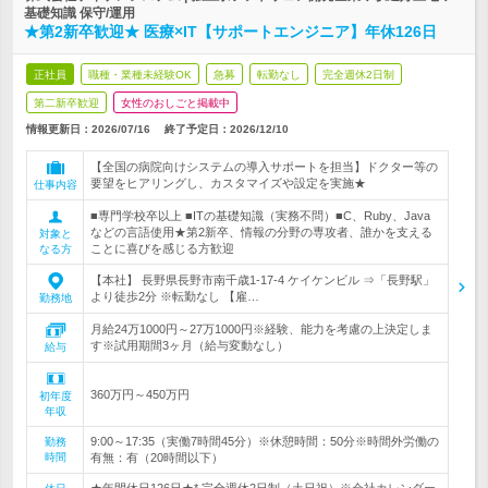
基礎知識 保守/運用
★第2新卒歓迎★ 医療×IT【サポートエンジニア】年休126日
正社員
職種・業種未経験OK
急募
転勤なし
完全週休2日制
第二新卒歓迎
女性のおしごと掲載中
情報更新日：2026/07/16
終了予定日：
2026/12/10
【全国の病院向けシステムの導入サポートを担当】ドクター等の
要望をヒアリングし、カスタマイズや設定を実施★
仕事内容
■専門学校卒以上 ■ITの基礎知識（実務不問）■C、Ruby、Java
などの言語使用★第2新卒、情報の分野の専攻者、誰かを支える
対象と
ことに喜びを感じる方歓迎
なる方
【本社】 長野県長野市南千歳1-17-4 ケイケンビル ⇒「長野駅」
より徒歩2分 ※転勤なし 【雇…
勤務地
月給24万1000円～27万1000円※経験、能力を考慮の上決定しま
す※試用期間3ヶ月（給与変動なし）
給与
360万円～450万円
初年度
年収
9:00～17:35（実働7時間45分）※休憩時間：50分※時間外労働の
勤務
時間
有無：有（20時間以下）