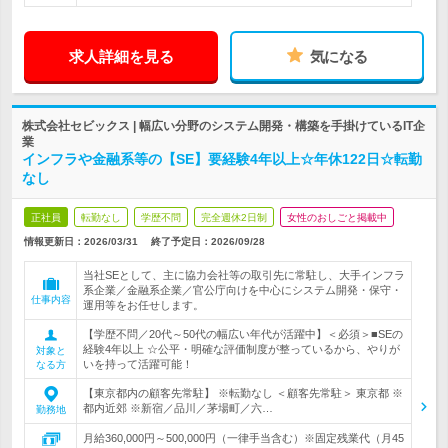
求人詳細を見る
気になる
株式会社セビックス | 幅広い分野のシステム開発・構築を手掛けているIT企
業
インフラや金融系等の【SE】要経験4年以上☆年休122日☆転勤
なし
正社員
転勤なし
学歴不問
完全週休2日制
女性のおしごと掲載中
情報更新日：2026/03/31
終了予定日：
2026/09/28
当社SEとして、主に協力会社等の取引先に常駐し、大手インフラ
系企業／金融系企業／官公庁向けを中心にシステム開発・保守・
仕事内容
運用等をお任せします。
【学歴不問／20代～50代の幅広い年代が活躍中】＜必須＞■SEの
経験4年以上 ☆公平・明確な評価制度が整っているから、やりが
対象と
いを持って活躍可能！
なる方
【東京都内の顧客先常駐】 ※転勤なし ＜顧客先常駐＞ 東京都 ※
都内近郊 ※新宿／品川／茅場町／六…
勤務地
月給360,000円～500,000円（一律手当含む）※固定残業代（月45