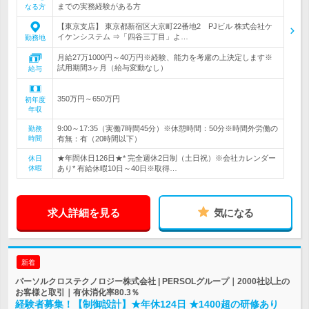
までの実務経験がある方
なる方
【東京支店】 東京都新宿区大京町22番地2 PJビル 株式会社ケ
イケンシステム ⇒「四谷三丁目」よ…
勤務地
月給27万1000円～40万円※経験、能力を考慮の上決定します※
試用期間3ヶ月（給与変動なし）
給与
350万円～650万円
初年度
年収
9:00～17:35（実働7時間45分）※休憩時間：50分※時間外労働の
勤務
時間
有無：有（20時間以下）
★年間休日126日★* 完全週休2日制（土日祝）※会社カレンダー
休日
休暇
あり* 有給休暇10日～40日※取得…
求人詳細を見る
気になる
新着
パーソルクロステクノロジー株式会社 | PERSOLグループ｜2000社以上の
お客様と取引｜有休消化率80.3％
経験者募集！【制御設計】★年休124日 ★1400超の研修あり