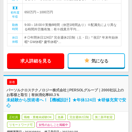
650万円～1000万円
初年度
年収
9:00～18:00※実働8時間（休憩1時間あり）※配属先により異な
勤務
時間
る時間外労働有無：有※残業月平均…
# ◎年間休日124日* 完全週休2日制（土・日）* 祝日* 年末年始休
休日
休暇
暇* GW休暇* 慶弔休暇*…
求人詳細を見る
気になる
新着
パーソルクロステクノロジー株式会社 | PERSOLグループ｜2000社以上の
お客様と取引｜有休消化率80.3％
未経験から技術者へ！【機械設計】★年休124日 ★研修充実で安
心
正社員
職種・業種未経験OK
急募
完全週休2日制
第二新卒歓迎
リモートワーク可
女性のおしごと掲載中
情報更新日：2026/08/04
終了予定日：
2027/01/25