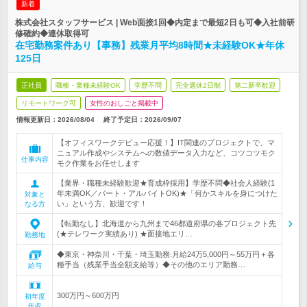
新着
株式会社スタッフサービス | Web面接1回◆内定まで最短2日も可◆入社前研
修確約◆連休取得可
在宅勤務案件あり【事務】残業月平均8時間★未経験OK★年休
125日
正社員
職種・業種未経験OK
学歴不問
完全週休2日制
第二新卒歓迎
リモートワーク可
女性のおしごと掲載中
情報更新日：2026/08/04
終了予定日：
2026/09/07
【オフィスワークデビュー応援！】IT関連のプロジェクトで、マ
ニュアル作成やシステムへの数値データ入力など、コツコツモク
仕事内容
モク作業をお任せします
【業界・職種未経験歓迎★育成枠採用】学歴不問◆社会人経験(1
年未満OK／パート・アルバイトOK)★「何かスキルを身につけた
対象と
い」という方、歓迎です！
なる方
【転勤なし】北海道から九州まで46都道府県の各プロジェクト先
(★テレワーク実績あり) ★面接地エリ…
勤務地
◆東京・神奈川・千葉・埼玉勤務:月給24万5,000円～55万円＋各
種手当（残業手当全額支給等）◆その他のエリア勤務…
給与
300万円～600万円
初年度
年収