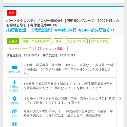
新着
パーソルクロステクノロジー株式会社 | PERSOLグループ｜2000社以上の
お客様と取引｜有休消化率80.3％
未経験歓迎！【電気設計】★年休124日 ★1400超の研修あり
正社員
職種・業種未経験OK
急募
完全週休2日制
第二新卒歓迎
リモートワーク可
女性のおしごと掲載中
情報更新日：2026/08/04
終了予定日：
2027/01/25
自動車・産業機器・航空機・ロボット・家電など、各分野での電
子回路設計（デジタル回路・アナログ回路）などをお任せしま
仕事内容
す。
■未経験・第二新卒歓迎 ■29歳まで（※）の若手限定募集 ■万全
対象と
な研修体制のもとで、新たなスタートを切りませんか？
なる方
【リモートワークを推進／関東・東海・関西・九州エリア】 希望
に応じて配属先を決定します。 ▼選べる…
勤務地
月給22万7,000円～50万円（一律支給の手当を含む）※経験・年
齢を考慮の上、当社規定により決定します。※試用期間…
給与