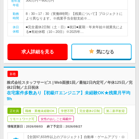
300万円～600万円
初年度
年収
8：30～17：30（実働8時間）【残業について】プロジェクトに
勤務
時間
より異なります。※残業手当全額支給※…
■完全週休2日制（土・日）■祝日■夏期・年末年始※就業先によ
休日
休暇
る■有給休暇（10～20日）※2025年…
求人詳細を見る
気になる
新着
株式会社スタッフサービス | Web面接1回／最短2日内定可／年休125日／完
休2日制／土日祝休
在宅案件多数あり【初級ITエンジニア】未経験OK★残業月平均
9h
正社員
職種・業種未経験OK
学歴不問
完全週休2日制
第二新卒歓迎
リモートワーク可
女性のおしごと掲載中
情報更新日：2026/08/03
終了予定日：
2026/08/27
【全国97,833件以上のプロジェクト】自動車・ゲームアプリ・ロ