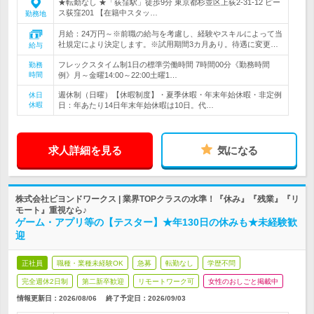
★転勤なし ★「荻窪駅」徒歩9分 東京都杉並区上荻2-31-12 ピー
ス荻窪201 【在籍中スタッ…
勤務地
月給：24万円～※前職の給与を考慮し、経験やスキルによって当
社規定により決定します。※試用期間3カ月あり。待遇に変更…
給与
フレックスタイム制1日の標準労働時間 7時間00分《勤務時間
勤務
時間
例》月～金曜14:00～22:00土曜1…
週休制（日曜）【休暇制度】・夏季休暇・年末年始休暇・非定例
休日
休暇
日：年あたり14日年末年始休暇は10日。代…
求人詳細を見る
気になる
株式会社ビヨンドワークス | 業界TOPクラスの水準！『休み』『残業』『リ
モート』重視なら♪
ゲーム・アプリ等の【テスター】★年130日の休みも★未経験歓
迎
正社員
職種・業種未経験OK
急募
転勤なし
学歴不問
完全週休2日制
第二新卒歓迎
リモートワーク可
女性のおしごと掲載中
情報更新日：2026/08/06
終了予定日：
2026/09/03