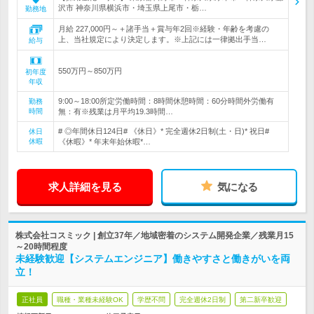
沢市 神奈川県横浜市・埼玉県上尾市・栃…
勤務地
月給 227,000円～＋諸手当＋賞与年2回※経験・年齢を考慮の
上、当社規定により決定します。※上記には一律拠出手当…
給与
550万円～850万円
初年度
年収
9:00～18:00所定労働時間：8時間休憩時間：60分時間外労働有
勤務
時間
無：有※残業は月平均19.3時間…
# ◎年間休日124日# 《休日》* 完全週休2日制(土・日)* 祝日#
休日
休暇
《休暇》* 年末年始休暇*…
求人詳細を見る
気になる
株式会社コスミック | 創立37年／地域密着のシステム開発企業／残業月15
～20時間程度
未経験歓迎【システムエンジニア】働きやすさと働きがいを両
立！
正社員
職種・業種未経験OK
学歴不問
完全週休2日制
第二新卒歓迎