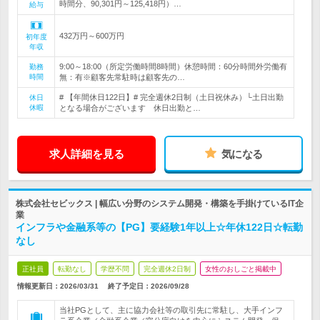
時間分、90,301円～125,418円）…
給与
432万円～600万円
初年度
年収
9:00～18:00（所定労働時間8時間）休憩時間：60分時間外労働有
勤務
時間
無：有※顧客先常駐時は顧客先の…
# 【年間休日122日】# 完全週休2日制（土日祝休み）└土日出勤
休日
休暇
となる場合がございます 休日出勤と…
求人詳細を見る
気になる
株式会社セビックス | 幅広い分野のシステム開発・構築を手掛けているIT企
業
インフラや金融系等の【PG】要経験1年以上☆年休122日☆転勤
なし
正社員
転勤なし
学歴不問
完全週休2日制
女性のおしごと掲載中
情報更新日：2026/03/31
終了予定日：
2026/09/28
当社PGとして、主に協力会社等の取引先に常駐し、大手インフ