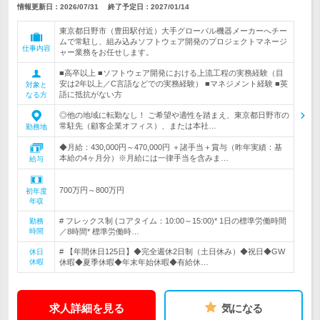
情報更新日：2026/07/31
終了予定日：
2027/01/14
東京都日野市（豊田駅付近）大手グローバル機器メーカーへチー
ムで常駐し、組み込みソフトウェア開発のプロジェクトマネージ
仕事内容
ャー業務をお任せします。
■高卒以上 ■ソフトウェア開発における上流工程の実務経験（目
安は2年以上／C言語などでの実務経験） ■マネジメント経験 ■英
対象と
語に抵抗がない方
なる方
◎他の地域に転勤なし！ ご希望や適性を踏まえ、東京都日野市の
常駐先（顧客企業オフィス）、または本社…
勤務地
◆月給：430,000円～470,000円 ＋諸手当＋賞与（昨年実績：基
本給の4ヶ月分）※月給には一律手当を含みま…
給与
700万円～800万円
初年度
年収
# フレックス制 (コアタイム：10:00～15:00)* 1日の標準労働時間
勤務
時間
／8時間* 標準労働時…
# 【年間休日125日】◆完全週休2日制（土日休み）◆祝日◆GW
休日
休暇
休暇◆夏季休暇◆年末年始休暇◆有給休…
求人詳細を見る
気になる