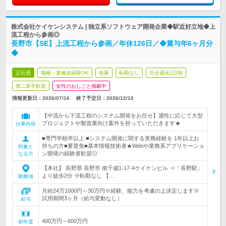
株式会社ケイケンシステム | 独立系ソフトウェア開発企業◆駅近好立地◆上
流工程から参画◎
長野市【SE】上流工程から参画／年休126日／◆賞与年6ヶ月分
◆
正社員
職種・業種未経験OK
急募
転勤なし
完全週休2日制
第二新卒歓迎
女性のおしごと掲載中
情報更新日：2026/07/16
終了予定日：
2026/12/10
【中流から下流工程のシステム開発をお任せ】適性に応じて大型
プロジェクトや製造業向け案件を担っていただきます★
仕事内容
■専門学校卒以上 ■システム開発に関する実務経験を 1年以上お
持ちの方■要普免■基本情報技術者★Webや業務系アプリケーショ
対象と
ン開発の経験者歓迎◎
なる方
【本社】 長野県 長野市 南千歳1-17-4ケイケンビル ⇒「長野駅」
より徒歩2分 ※転勤なし 【…
勤務地
月給24万1000円～30万円※経験、能力を考慮の上決定します※
試用期間3ヶ月（給与変動なし）
給与
400万円～600万円
初年度