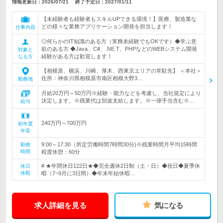
情報更新日：2026/07/21
終了予定日：
2027/01/11
【未経験者も経験者もスキルUPできる環境！】医療、製造業な
どの様々な業務アプリケーション開発を担当します！
仕事内容
◎何らかのIT知識のある方（実務未経験でもOKです）◆学ぶ意
欲のある方 ◆Java、C#、.NE T、PHPなどのWEBシステム開発
対象と
経験がある方は歓迎します！
なる方
【相模原、横浜、川崎、厚木、西東京エリアの常駐先】 ＜本社＞
住所：神奈川県相模原市南区相模大野3…
勤務地
月給20万円～50万円※経験・能力などを考慮し、当社規定により
決定します。※残業代は別途支給します。※一律手当含む※…
給与
240万円～700万円
初年度
年収
9:00～17:30（所定労働時間7時間30分)※残業時間月平均15時間
勤務
時間
程度休憩：60分
# ★年間休日122日★◆完全週休2日制（土・日）◆祝日◆夏季休
休日
休暇
暇（7~9月に3日間）◆年末年始休暇…
求人詳細を見る
気になる