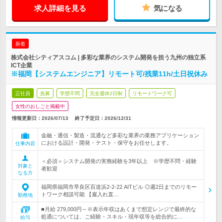
求人詳細を見る
気になる
新着
株式会社シティアスコム | 多彩な業界のシステム開発を担う九州の独立系
ICT企業
※福岡【システムエンジニア】リモート可/残業11h/土日祝休み
正社員
急募
学歴不問
完全週休2日制
リモートワーク可
女性のおしごと掲載中
情報更新日：2026/07/13
終了予定日：
2026/12/31
金融・通信・製造・流通など多彩な業界の業務アプリケーション
における設計・開発・テスト・保守をお任せします。
仕事内容
＜必須＞システム開発の実務経験を3年以上 ※学歴不問・経験
対象と
者歓迎
なる方
福岡県福岡市早良区百道浜2-2-22 AITビル ◎週2日までのリモー
トワーク相談可能 【雇入れ直…
勤務地
■月給 279,000円～※表示年収はあくまで想定レンジで最終的な
処遇については、ご経験・スキル・現年収等を総合的に…
給与