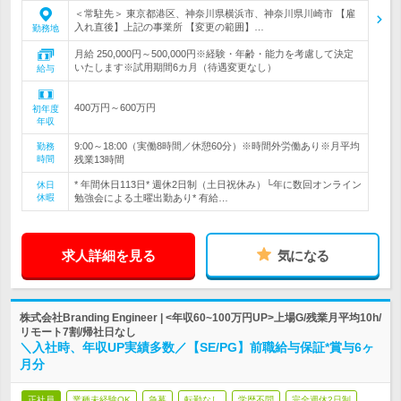
＜常駐先＞ 東京都港区、神奈川県横浜市、神奈川県川崎市 【雇
入れ直後】上記の事業所 【変更の範囲】…
勤務地
月給 250,000円～500,000円※経験・年齢・能力を考慮して決定
いたします※試用期間6カ月（待遇変更なし）
給与
400万円～600万円
初年度
年収
9:00～18:00（実働8時間／休憩60分）※時間外労働あり※月平均
勤務
時間
残業13時間
* 年間休日113日* 週休2日制（土日祝休み）└年に数回オンライン
休日
休暇
勉強会による土曜出勤あり* 有給…
求人詳細を見る
気になる
株式会社Branding Engineer | <年収60~100万円UP>上場G/残業月平均10h/
リモート7割/帰社日なし
＼入社時、年収UP実績多数／【SE/PG】前職給与保証*賞与6ヶ
月分
正社員
業種未経験OK
急募
転勤なし
学歴不問
完全週休2日制