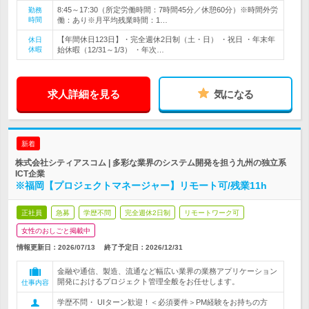
8:45～17:30（所定労働時間：7時間45分／休憩60分）※時間外労
勤務
時間
働：あり※月平均残業時間：1…
【年間休日123日】・完全週休2日制（土・日） ・祝日 ・年末年
休日
休暇
始休暇（12/31～1/3） ・年次…
求人詳細を見る
気になる
新着
株式会社シティアスコム | 多彩な業界のシステム開発を担う九州の独立系
ICT企業
※福岡【プロジェクトマネージャー】リモート可/残業11h
正社員
急募
学歴不問
完全週休2日制
リモートワーク可
女性のおしごと掲載中
情報更新日：2026/07/13
終了予定日：
2026/12/31
金融や通信、製造、流通など幅広い業界の業務アプリケーション
開発におけるプロジェクト管理全般をお任せします。
仕事内容
学歴不問・ UIターン歓迎！＜必須要件＞PM経験をお持ちの方