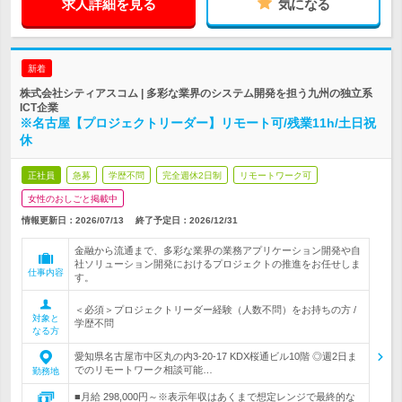
求人詳細を見る
気になる
新着
株式会社シティアスコム | 多彩な業界のシステム開発を担う九州の独立系
ICT企業
※名古屋【プロジェクトリーダー】リモート可/残業11h/土日祝
休
正社員
急募
学歴不問
完全週休2日制
リモートワーク可
女性のおしごと掲載中
情報更新日：2026/07/13
終了予定日：
2026/12/31
金融から流通まで、多彩な業界の業務アプリケーション開発や自
社ソリューション開発におけるプロジェクトの推進をお任せしま
仕事内容
す。
＜必須＞プロジェクトリーダー経験（人数不問）をお持ちの方 /
対象と
学歴不問
なる方
愛知県名古屋市中区丸の内3-20-17 KDX桜通ビル10階 ◎週2日ま
でのリモートワーク相談可能…
勤務地
■月給 298,000円～※表示年収はあくまで想定レンジで最終的な