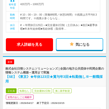
420万円～1000万円
初年度
年収
# 10：00～19：00（実働8時間／休憩1時間）※残業は月平均8.3
勤務
時間
時間です。※残業が多くならな…
# ＜年間休日125日＞■完全週休2日制（土日休み）■祝日■夏季休
休日
休暇
暇■年末年始休暇■有給休暇（取得率…
求人詳細を見る
気になる
新着
株式会社日情システムソリューションズ | 全国の地方公共団体や民間企業の
情報システム構築～運用まで実施
【SE】《東京》★年休123日★賞与年3回★転勤無し※一般職採
用
正社員
転勤なし
完全週休2日制
第二新卒歓迎
女性のおしごと掲載中
情報更新日：2026/04/17
終了予定日：
2026/10/15