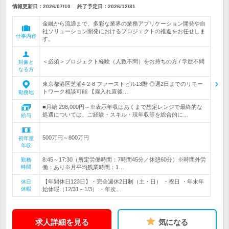
情報更新日：2026/07/10
終了予定日：
2026/12/31
金融から流通まで、多彩な業界の業務アプリケーション開発や自
社ソリューション開発におけるプロジェクトの推進をお任せしま
仕事内容
す。
＜必須＞プロジェクト経験（人数不問）をお持ちの方 / 学歴不問
対象と
なる方
東京都港区芝浦4-2-8 ファーストビル13階 ◎週2日までのリモー
トワーク相談可能 【雇入れ直後…
勤務地
■月給 298,000円～※表示年収はあくまで想定レンジで最終的な
処遇については、ご経験・スキル・現年収等を総合的に…
給与
500万円～800万円
初年度
年収
8:45～17:30（所定労働時間：7時間45分／休憩60分）※時間外労
勤務
時間
働：あり※月平均残業時間：1…
【年間休日123日】・完全週休2日制（土・日） ・祝日 ・年末年
休日
休暇
始休暇（12/31～1/3） ・年次…
求人詳細を見る
気になる