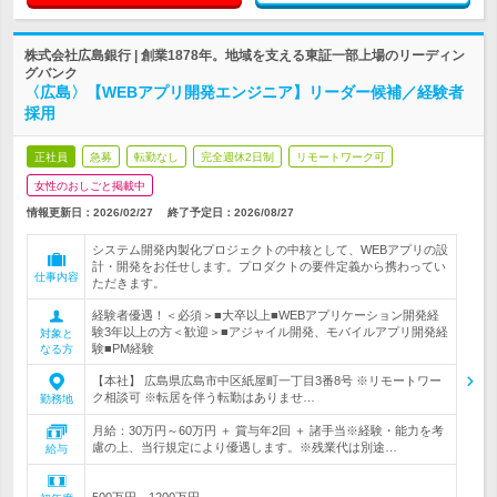
株式会社広島銀行 | 創業1878年。地域を支える東証一部上場のリーディン
グバンク
〈広島〉【WEBアプリ開発エンジニア】リーダー候補／経験者
採用
正社員
急募
転勤なし
完全週休2日制
リモートワーク可
女性のおしごと掲載中
情報更新日：2026/02/27
終了予定日：
2026/08/27
システム開発内製化プロジェクトの中核として、WEBアプリの設
計・開発をお任せします。プロダクトの要件定義から携わってい
仕事内容
ただきます。
経験者優遇！＜必須＞■大卒以上■WEBアプリケーション開発経
験3年以上の方＜歓迎＞■アジャイル開発、モバイルアプリ開発経
対象と
験■PM経験
なる方
【本社】 広島県広島市中区紙屋町一丁目3番8号 ※リモートワー
ク相談可 ※転居を伴う転勤はありませ…
勤務地
月給：30万円～60万円 ＋ 賞与年2回 ＋ 諸手当※経験・能力を考
慮の上、当行規定により優遇します。※残業代は別途…
給与
500万円～1200万円