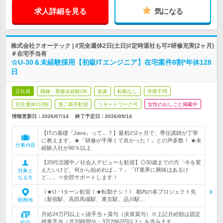
求人詳細を見る
気になる
株式会社クオーテック | #完全週休2日(土日)#定時退社も可#研修充実(2ヶ月)
＃在宅手当有
☆U-30＆未経験採用【初級ITエンジニア】在宅案件8割*年休128
日
正社員
職種・業種未経験OK
急募
転勤なし
学歴不問
完全週休2日制
第二新卒歓迎
リモートワーク可
女性のおしごと掲載中
情報更新日：2026/07/14
終了予定日：
2026/09/14
【ITの基礎『Java』って…？】最初の2ヶ月で、専任講師が丁寧
に教えます。★「研修が手厚くて良かった！」との声多数！ ★未
仕事内容
経験入社が90％以上
【20代活躍中／社会人デビューも歓迎】◎30歳までの方「今を変
えたいけど、何から始めれば…？」「IT業界に興味はあるけ
対象と
ど…」⇒全部サポートします！
なる方
《★U・Iターン歓迎！★転勤ナシ！》 都内の各プロジェクト先
（新宿駅、高田馬場駅、東京駅、品川駅…
勤務地
月給24万円以上＋諸手当＋賞与（決算賞与）※上記月給額は固定
残業手当（月20時間分・3万2862円以上）を含みます。…
給与