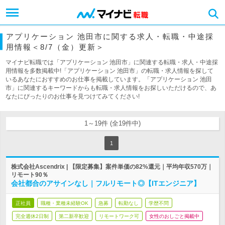
アプリケーション 池田市に関する求人・転職・中途採
用情報＜8/7（金）更新＞
マイナビ転職では「アプリケーション 池田市」に関連する転職・求人・中途採
用情報を多数掲載中!「アプリケーション 池田市」の転職・求人情報を探して
いるあなたにおすすめのお仕事を掲載しています。「アプリケーション 池田
市」に関連するキーワードからも転職・求人情報をお探しいただけるので、あ
なたにぴったりのお仕事を見つけてみてください!
1～19件 (全19件中)
1
株式会社Ascendrix | 【限定募集】案件単価の82%還元｜平均年収570万｜
リモート90％
会社都合のアサインなし｜フルリモート◎【ITエンジニア】
正社員
職種・業種未経験OK
急募
転勤なし
学歴不問
完全週休2日制
第二新卒歓迎
リモートワーク可
女性のおしごと掲載中