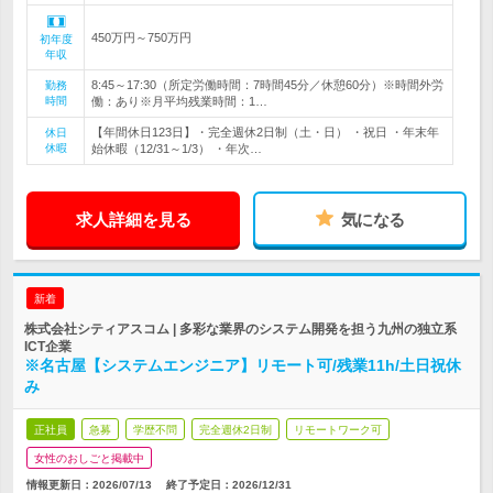
450万円～750万円
初年度
年収
8:45～17:30（所定労働時間：7時間45分／休憩60分）※時間外労
勤務
時間
働：あり※月平均残業時間：1…
【年間休日123日】・完全週休2日制（土・日） ・祝日 ・年末年
休日
休暇
始休暇（12/31～1/3） ・年次…
求人詳細を見る
気になる
新着
株式会社シティアスコム | 多彩な業界のシステム開発を担う九州の独立系
ICT企業
※名古屋【システムエンジニア】リモート可/残業11h/土日祝休
み
正社員
急募
学歴不問
完全週休2日制
リモートワーク可
女性のおしごと掲載中
情報更新日：2026/07/13
終了予定日：
2026/12/31