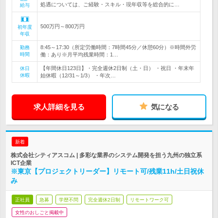
処遇については、ご経験・スキル・現年収等を総合的に…
給与
500万円～800万円
初年度
年収
8:45～17:30（所定労働時間：7時間45分／休憩60分）※時間外労
勤務
時間
働：あり※月平均残業時間：1…
【年間休日123日】・完全週休2日制（土・日） ・祝日 ・年末年
休日
休暇
始休暇（12/31～1/3） ・年次…
求人詳細を見る
気になる
新着
株式会社シティアスコム | 多彩な業界のシステム開発を担う九州の独立系
ICT企業
※東京【プロジェクトリーダー】リモート可/残業11h/土日祝休
み
正社員
急募
学歴不問
完全週休2日制
リモートワーク可
女性のおしごと掲載中