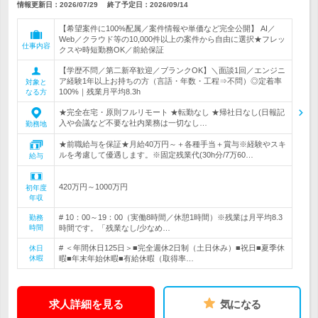
情報更新日：2026/07/29
終了予定日：
2026/09/14
【希望案件に100%配属／案件情報や単価など完全公開】 AI／
Web／クラウド等の10,000件以上の案件から自由に選択★フレッ
仕事内容
クスや時短勤務OK／前給保証
【学歴不問／第二新卒歓迎／ブランクOK】＼面談1回／エンジニ
ア経験1年以上お持ちの方（言語・年数・工程⇒不問）◎定着率
対象と
100%｜残業月平均8.3h
なる方
★完全在宅・原則フルリモート ★転勤なし ★帰社日なし(日報記
入や会議など不要な社内業務は一切なし…
勤務地
★前職給与を保証★月給40万円～＋各種手当＋賞与※経験やスキ
ルを考慮して優遇します。※固定残業代(30h分/7万60…
給与
420万円～1000万円
初年度
年収
# 10：00～19：00（実働8時間／休憩1時間）※残業は月平均8.3
勤務
時間
時間です。「残業なし/少なめ…
# ＜年間休日125日＞■完全週休2日制（土日休み）■祝日■夏季休
休日
休暇
暇■年末年始休暇■有給休暇（取得率…
求人詳細を見る
気になる