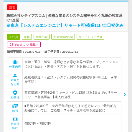
新着
株式会社シティアスコム | 多彩な業界のシステム開発を担う九州の独立系
ICT企業
※東京【システムエンジニア】リモート可/残業11h/土日祝休み
正社員
急募
学歴不問
完全週休2日制
リモートワーク可
女性のおしごと掲載中
情報更新日：2026/07/10
終了予定日：
2026/12/31
金融・通信・製造・流通など多彩な業界の業務アプリケーション
における設計・開発・テスト・保守をお任せします。
仕事内容
経験者歓迎！＜必須＞システム開発の実務経験を3年以上 ★学
対象と
歴不問！
なる方
東京都港区芝浦4-2-8 ファーストビル13階 ◎週2日までのリモー
トワーク相談可能 【雇入れ直後…
勤務地
■月給 279,000円～※表示年収はあくまで想定レンジで最終的な
処遇については、ご経験・スキル・現年収等を総合的に…
給与
450万円～750万円
初年度
年収