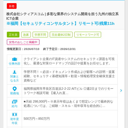
新着
株式会社シティアスコム | 多彩な業界のシステム開発を担う九州の独立系
ICT企業
※福岡【セキュリティコンサルタント】リモート可/残業11h
正社員
急募
学歴不問
完全週休2日制
リモートワーク可
女性のおしごと掲載中
情報更新日：2026/07/10
終了予定日：
2026/12/31
クライアント企業のIT資産やシステムのセキュリティ課題を可視
化し、最適な対策ロードマップの設計や提案をお任せします。
仕事内容
学歴不問！＜必須＞ドキュメント作成および顧客への説明・提案
経験、セキュリティ基礎知識等＜歓迎＞情報処理安全確保支援士
対象と
資格など
なる方
福岡県福岡市早良区百道浜2-2-22 AITビル ◎週2日までのリモー
トワーク相談可能 【雇入れ直…
勤務地
■月給 298,000円～※表示年収はあくまで想定レンジで最終的な
処遇については、ご経験・スキル・現年収等を総合的に…
給与
500万円～850万円
初年度
年収