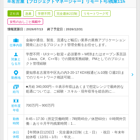
※名古屋【プロジェクトマネージャー】リモート可/残業11h
正社員
急募
学歴不問
完全週休2日制
リモートワーク可
女性のおしごと掲載中
情報更新日：2026/07/13
終了予定日：
2026/12/31
金融や通信、製造、流通など幅広い業界の業務アプリケーション
開発におけるプロジェクト管理全般をお任せします。
仕事内容
学歴不問・UIターン歓迎＜必須要件＞WEBまたはオープン系言語
（Java、C#、C++等）での開発実務経験、PMとしてのプロジェ
対象と
クト管理経験
なる方
愛知県名古屋市中区丸の内3-20-17 KDX桜通ビル10階 ◎週2日ま
でのリモートワーク相談可能…
勤務地
■月給 340,000円～※表示年収はあくまで想定レンジで最終的な
処遇については、ご経験・スキル・現年収等を総合的に…
給与
700万円～900万円
初年度
年収
8:45～17:30（所定労働時間：7時間45分／休憩60分）※時間外労
勤務
時間
働：あり※月平均残業時間：1…
【年間休日123日】・完全週休2日制（土・日） ・祝日 ・年末年
休日
休暇
始休暇（12/31～1/3） ・年次…