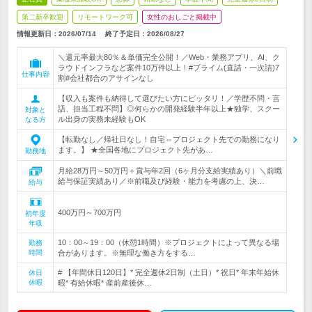
第二新卒歓迎
リモートワーク可
女性のおしごと掲載中
情報更新日：2026/07/14
終了予定日：
2026/08/27
＼還元率最大80％＆単価完全公開！／Web・業務アプリ、AI、ク
ラウドインフラなど案件10万件以上！#プライム(直請・一次請)7
仕事内容
割#会社都合のアサインなし
【収入も案件も納得して選びたい方にピッタリ！／学歴不問・言
語、担当工程不問】◎何らかの開発経験半年以上★独学、スクー
対象と
ル出身の実務未経験もOK
なる方
【転勤なし／帰社日なし！自宅⇔プロジェクト先での勤務になり
ます。】 ★全国各地にプロジェクト先があ…
勤務地
月給28万円～50万円＋賞与年2回（6ヶ月分支給実績あり）＼前職
給与保証実績あり／※前職及び経験・能力を考慮の上、決…
給与
400万円～700万円
初年度
年収
10：00～19：00（休憩1時間）※プロジェクトによって異なる場
勤務
時間
合があります。※無理な働き方をする…
# 【年間休日120日】* 完全週休2日制（土日）* 祝日* 年末年始休
休日
休暇
暇* 有給休暇* 産前産後休…