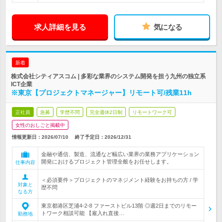
求人詳細を見る
気になる
新着
株式会社シティアスコム | 多彩な業界のシステム開発を担う九州の独立系
ICT企業
※東京【プロジェクトマネージャー】リモート可/残業11h
正社員
急募
学歴不問
完全週休2日制
リモートワーク可
女性のおしごと掲載中
情報更新日：2026/07/10
終了予定日：
2026/12/31
金融や通信、製造、流通など幅広い業界の業務アプリケーション
開発におけるプロジェクト管理全般をお任せします。
仕事内容
＜必須要件＞プロジェクトのマネジメント経験をお持ちの方 / 学
対象と
歴不問
なる方
東京都港区芝浦4-2-8 ファーストビル13階 ◎週2日までのリモー
トワーク相談可能 【雇入れ直後…
勤務地