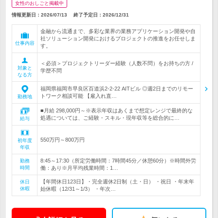
女性のおしごと掲載中
情報更新日：2026/07/13
終了予定日：
2026/12/31
金融から流通まで、多彩な業界の業務アプリケーション開発や自
社ソリューション開発におけるプロジェクトの推進をお任せしま
仕事内容
す。
＜必須＞プロジェクトリーダー経験（人数不問）をお持ちの方 /
対象と
学歴不問
なる方
福岡県福岡市早良区百道浜2-2-22 AITビル ◎週2日までのリモー
トワーク相談可能 【雇入れ直…
勤務地
■月給 298,000円～※表示年収はあくまで想定レンジで最終的な
処遇については、ご経験・スキル・現年収等を総合的に…
給与
550万円～800万円
初年度
年収
8:45～17:30（所定労働時間：7時間45分／休憩60分）※時間外労
勤務
時間
働：あり※月平均残業時間：1…
【年間休日123日】・完全週休2日制（土・日） ・祝日 ・年末年
休日
休暇
始休暇（12/31～1/3） ・年次…