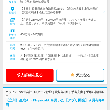
験 ◇PLを務めた経験 等
なる方
【本社】 長野県東御市滋野乙2182-3 【雇入れ直後】上記事業所
【変更の範囲】会社の定める各事…
勤務地
【月給】250,000円～500,000円※経験・スキル・年齢を考慮の
上、優遇します。※試用期間：3ヶ月（※期間中の…
給与
400万円～700万円
初年度
年収
# 8：20～17：20（所定労働時間8時間／休憩60分）時間外労働有
勤務
時間
無:有（月40時間程）
# 【年間休日121日】# 週休2日制（土日祝） ※年に4～5回土曜
休日
休暇
出社あり* GW休暇* 夏季休暇…
求人詳細を見る
気になる
グラビティ株式会社 | UIターン歓迎｜賞与年6回｜手当充実｜手厚い福利厚
生
《立川》生成AI・PhysicalAIを用いた【アプリ開発】★賞与年6
回