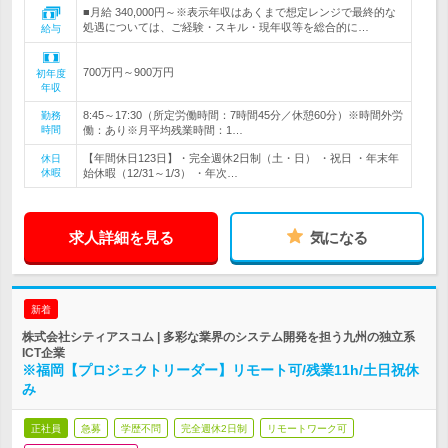
■月給 340,000円～※表示年収はあくまで想定レンジで最終的な
処遇については、ご経験・スキル・現年収等を総合的に…
給与
700万円～900万円
初年度
年収
8:45～17:30（所定労働時間：7時間45分／休憩60分）※時間外労
勤務
時間
働：あり※月平均残業時間：1…
【年間休日123日】・完全週休2日制（土・日） ・祝日 ・年末年
休日
休暇
始休暇（12/31～1/3） ・年次…
求人詳細を見る
気になる
新着
株式会社シティアスコム | 多彩な業界のシステム開発を担う九州の独立系
ICT企業
※福岡【プロジェクトリーダー】リモート可/残業11h/土日祝休
み
正社員
急募
学歴不問
完全週休2日制
リモートワーク可