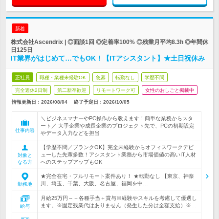
新着
株式会社Ascendrix | ◎面談1回 ◎定着率100% ◎残業月平均8.3h ◎年間休
日125日
IT業界がはじめて…でもOK！【ITアシスタント】★土日祝休み
正社員
職種・業種未経験OK
急募
転勤なし
学歴不問
完全週休2日制
第二新卒歓迎
リモートワーク可
女性のおしごと掲載中
情報更新日：2026/08/04
終了予定日：
2026/10/05
＼ビジネスマナーやPC操作から教えます！簡単な業務からスタ
ート／ 大手企業や成長企業のプロジェクト先で、PCの初期設定
仕事内容
やデータ入力などを担当
【学歴不問／ブランクOK】完全未経験からオフィスワークデビ
ューした先輩多数！アシスタント業務から市場価値の高いIT人材
対象と
へのステップアップもOK
なる方
★完全在宅・フルリモート案件あり！ ★転勤なし 【東京、神奈
川、埼玉、千葉、大阪、名古屋、福岡を中…
勤務地
月給25万円～＋各種手当＋賞与※経験やスキルを考慮して優遇し
ます。※固定残業代はありません（発生した分は全額支給）※…
給与