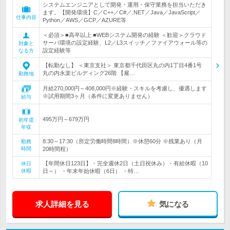
システムエンジニアとして開発・運用・保守業務を担当いただき
ます。【開発環境】C／C++／C#／.NET／Java／JavaScript／
仕事内容
Python／AWS／GCP／AZURE等
＜必須＞■高卒以上 ■WEBシステム開発の経験 ＜歓迎＞クラウド
サーバ環境の設定経験、L2／L3スイッチ／ファイアウォール等の
対象と
設定経験等
なる方
【転勤なし】 ＜東京支社＞ 東京都千代田区丸の内1丁目4番1号
丸の内永楽ビルディング26階 【雇…
勤務地
月給270,000円～408,000円※経験・スキルを考慮し、優遇します
※試用期間3ヶ月（条件に変更ありません）
給与
495万円～679万円
初年度
年収
8:30～17:30（所定労働時間8時間）※休憩60分 ※残業あり（月
勤務
時間
20時間程）
【年間休日123日】・完全週休2日（土日祝休み）・有給休暇（10
休日
休暇
日～） ・年末年始休暇（6日） ・特…
求人詳細を見る
気になる