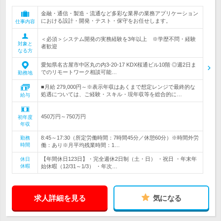
金融・通信・製造・流通など多彩な業界の業務アプリケーション
における設計・開発・テスト・保守をお任せします。
仕事内容
＜必須＞システム開発の実務経験を3年以上 ※学歴不問・経験
対象と
者歓迎
なる方
愛知県名古屋市中区丸の内3-20-17 KDX桜通ビル10階 ◎週2日ま
でのリモートワーク相談可能…
勤務地
■月給 279,000円～※表示年収はあくまで想定レンジで最終的な
処遇については、ご経験・スキル・現年収等を総合的に…
給与
450万円～750万円
初年度
年収
8:45～17:30（所定労働時間：7時間45分／休憩60分）※時間外労
勤務
時間
働：あり※月平均残業時間：1…
【年間休日123日】・完全週休2日制（土・日） ・祝日 ・年末年
休日
休暇
始休暇（12/31～1/3） ・年次…
求人詳細を見る
気になる