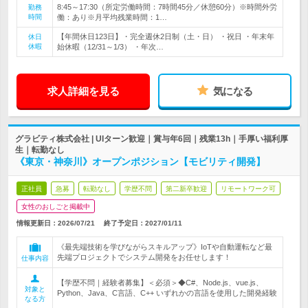
8:45～17:30（所定労働時間：7時間45分／休憩60分）※時間外労
勤務
時間
働：あり※月平均残業時間：1…
【年間休日123日】・完全週休2日制（土・日） ・祝日 ・年末年
休日
休暇
始休暇（12/31～1/3） ・年次…
求人詳細を見る
気になる
グラビティ株式会社 | UIターン歓迎｜賞与年6回｜残業13h｜手厚い福利厚
生｜転勤なし
《東京・神奈川》オープンポジション【モビリティ開発】
正社員
急募
転勤なし
学歴不問
第二新卒歓迎
リモートワーク可
女性のおしごと掲載中
情報更新日：2026/07/21
終了予定日：
2027/01/11
《最先端技術を学びながらスキルアップ》IoTや自動運転など最
先端プロジェクトでシステム開発をお任せします！
仕事内容
【学歴不問｜経験者募集】＜必須＞◆C#、Node.js、vue.js、
対象と
Python、Java、C言語、C++ いずれかの言語を使用した開発経験
なる方