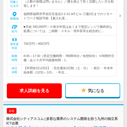
（人数や規模は問いません）／腰を据えて長く活躍したい方を歓
対象と
迎します！
なる方
福岡県福岡市早良区百道浜2-2-22 AITビル ◎週2日までのリモー
トワーク相談可能 【雇入れ直…
勤務地
■月給 340,000円～※表示年収はあくまで想定レンジで最終的な
処遇については、ご経験・スキル・現年収等を総合的に…
給与
700万円～900万円
初年度
年収
8:45～17:30（所定労働時間：7時間45分／休憩60分）※時間外労
勤務
時間
働：あり※月平均残業時間：1…
【年間休日123日】・完全週休2日制（土・日） ・祝日 ・年末年
休日
休暇
始休暇（12/31～1/3） ・年次…
求人詳細を見る
気になる
新着
株式会社シティアスコム | 多彩な業界のシステム開発を担う九州の独立系
ICT企業