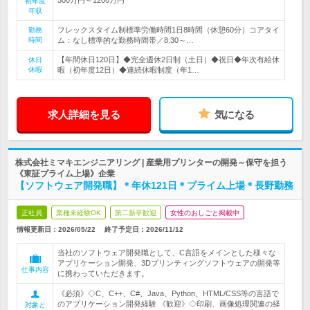
初年度
年収
フレックスタイム制標準労働時間1日8時間（休憩60分）コアタイ
勤務
時間
ム：なし標準的な勤務時間帯／8:30～…
【年間休日120日】◆完全週休2日制（土日）◆祝日◆年次有給休
休日
休暇
暇（初年度12日）◆連続休暇制度（年1…
求人詳細を見る
気になる
株式会社ミマキエンジニアリング | 産業用プリンターの開発～保守を担う
《東証プライム上場》企業
【ソフトウェア開発職】＊年休121日＊プライム上場＊長野勤務
正社員
業種未経験OK
第二新卒歓迎
女性のおしごと掲載中
情報更新日：2026/05/22
終了予定日：
2026/11/12
当社のソフトウェア開発職として、C言語をメインとした様々な
アプリケーション開発、3Dプリンティングソフトウェアの開発等
仕事内容
に携わっていただきます。
《必須》◇C、C++、C#、Java、Python、HTML/CSS等の言語で
のアプリケーション開発経験 《歓迎》◇印刷、画像処理関連の経
対象と