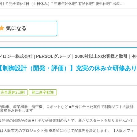
5日】# 完全週休2日（土日休み）* 年末年始休暇* 有給休暇* 慶弔休暇* 出産…
気になる
ロジー株式会社 | PERSOLグループ｜2000社以上のお客様と取引｜
【制御設計（開発・評価）】充実の休み☆研修あり
完全週休2日制
第二新卒歓迎
自動車、産業機器、航空機、ロボットなど ■自分に合った案件で制御ソフトの設計
業務をお任せします
プリ開発の経験が必須 ■万全な研修体制のもとで、新たなスタートを切りませんか？
は大阪市内のプロジェクト先 ※希望に応じて配属先を決定します。 【大阪オフィ