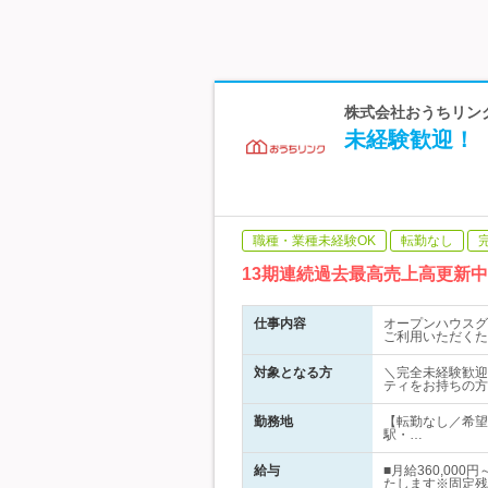
株式会社おうちリン
未経験歓迎！【
職種・業種未経験OK
転勤なし
13期連続過去最高売上高更新
仕事内容
オープンハウスグ
ご利用いただくた
対象となる方
＼完全未経験歓迎
ティをお持ちの方
勤務地
【転勤なし／希望
駅・…
給与
■月給360,0
たします※固定残