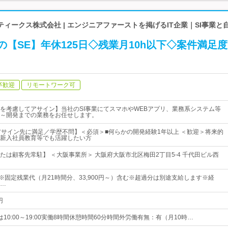
ィークス株式会社 | エンジニアファーストを掲げるIT企業｜SI事業と
の【SE】年休125日◇残業月10h以下◇案件満足
卒歓迎
リモートワーク可
を考慮してアサイン】当社のSI事業にてスマホやWEBアプリ、業務系システム等
～開発までの業務をお任せします。
アサイン先に満足／学歴不問】＜必須＞■何らかの開発経験1年以上 ＜歓迎＞将来的
新入社員教育等でも活躍したい方
たは顧客先常駐】 ＜大阪事業所＞ 大阪府大阪市北区梅田2丁目5-4 千代田ビル西
円～※固定残業代（月21時間分、33,900円～）含む※超過分は別途支給します※経
…
円
または10:00～19:00実働8時間休憩時間60分時間外労働有無：有（月10時…