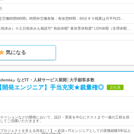
円
0（所定労働時間8時間）時間外労働有無：有休憩時間：60分 # ※残業は月平均25…
水祝休み）※土日祝休みも相談可* 有給休暇* 産休育休制度* LDH休暇（生理休暇…
気になる
cademia』などIT・人材サービス展開│大手顧客多数
集【開発エンジニア】手当充実★裁量権◎
正社員
リケーションなどの開発において、設計・実装を中心にテストまで一連の工程を担
してご活躍いただきます。
プロジェクトを支える存在に！】＜必須＞ITエンジニアとしての実務経験5年以上