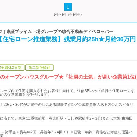
1
1件〜8件（全8件中）
ク | 東証プライム上場グループの総合不動産ディベロッパー
住宅ローン推進業務】残業月約25h★月給36万円
完全週休2日制
第二新卒歓迎
中のオープンハウスグループ★「社員の士気」が高い企業第1位(
ループ内で住宅を購入されたお客様に向けて、住信SBIネット銀行の住宅ローンを
めの促進業務をお任せします。
！20代・30代が活躍中の活気ある職場です◎／◇成長意欲のある方◇ホスピタリ
に応じて、東京(二重橋前駅・有楽町駅・日比谷駅徒歩2～3分)または大阪(東梅田
00円～＋諸手当＋賞与年2回（昇給年2～4回！）※経験・年齢・資格など考慮し優遇い
業…