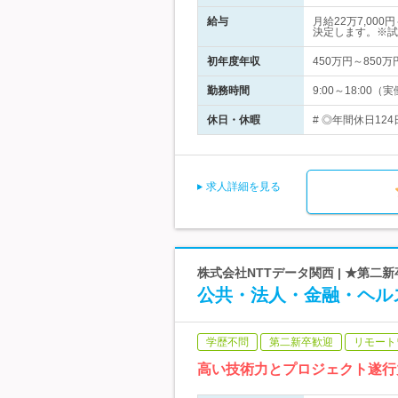
給与
月給22万7,0
決定します。※試
初年度年収
450万円～850万
勤務時間
9:00～18:0
休日・休暇
# ◎年間休日124
求人詳細を見る
株式会社NTTデータ関西 | ★第二
公共・法人・金融・ヘル
学歴不問
第二新卒歓迎
リモート
高い技術力とプロジェクト遂行