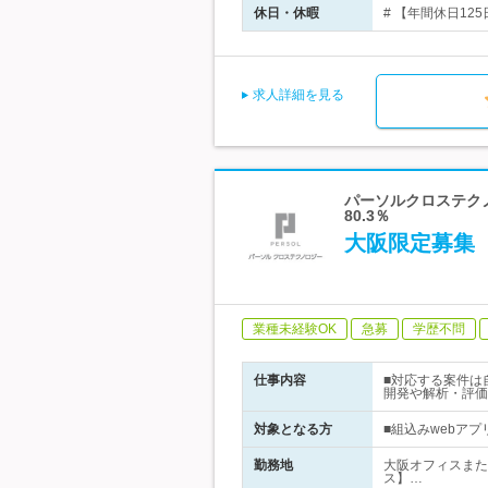
休日・休暇
# 【年間休日12
求人詳細を見る
パーソルクロステクノ
80.3％
大阪限定募集
業種未経験OK
急募
学歴不問
仕事内容
■対応する案件は
開発や解析・評価
対象となる方
■組込みwebア
勤務地
大阪オフィスまた
ス】…