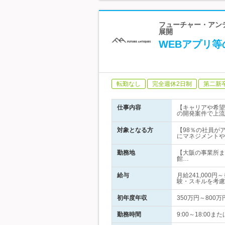
フューチャー・アンテ
展開
WEBアプリ等
転勤なし
完全週休2日制
第二新
仕事内容
【キャリアや希望
の開発案件で上流
対象となる方
【98％の社員が
にマネジメントや
勤務地
【大阪の事業所ま
館…
給与
月給241,000
験・スキルを考慮
初年度年収
350万円～800万
勤務時間
9:00～18:00