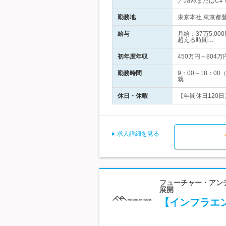
／JavaまたはC
勤務地
東京本社 東京都豊島
給与
月給：37万5,0
超える時間…
初年度年収
450万円～804万
勤務時間
9：00～18：
就…
休日・休暇
【年間休日120日
求人詳細を見る
フューチャー・アンテ
展開
【インフラエン