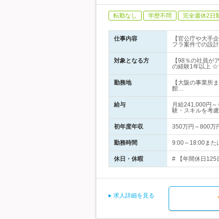
転勤なし
学歴不問
完全週休2日
仕事内容
【官公庁や大手企
フラ案件での設計
対象となる方
【98％の社員が
の経験1年以上 
勤務地
【大阪の事業所ま
館…
給与
月給241,000
験・スキルを考慮
初年度年収
350万円～800万
勤務時間
9:00～18:00
休日・休暇
# 【年間休日12
求人詳細を見る