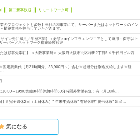
制
第二新卒歓迎
リモートワーク可
業のプロジェクトも多数】当社のSI事業にて、サーバーまたはネットワークのイン
～構築業務を担当していただきます。
アサイン先に満足／学歴不問】＜必須＞■インフラエンジニアとして運用・保守以上
☆サーバー／ネットワーク構築経験歓迎
たは顧客先常駐】 ＜大阪事業所＞ 大阪府大阪市北区梅田2丁目5-4 千代田ビル西
円～※固定残業代（月21時間分、33,900円～）含む※超過分は別途支給します※経
…
円
または10:00～19:00実働8時間休憩時間60分時間外労働有無：有（月10時…
5日】# 完全週休2日（土日休み）* 年末年始休暇* 有給休暇* 慶弔休暇* 出産…
気になる