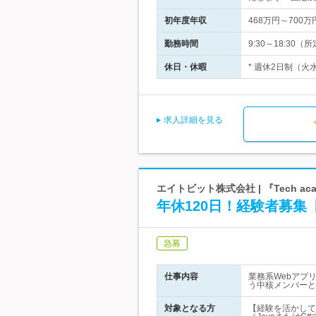
初年度年収
468万円～700万
勤務時間
9:30～18:3
休日・休暇
* 週休2日制（火
求人詳細を見る
エイトビット株式会社 | 『Tech a
年休120日！経験者募
急募
仕事内容
業務系Webアプ
う中核メンバーと
対象となる方
【経験を活かして