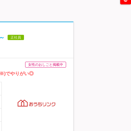
～
正社員
女性のおしごと掲載中
※)でやりがい◎