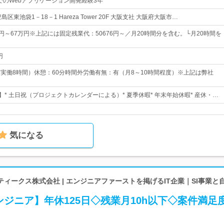
#でのWebアプリケーション開発経験3年
区東池袋1－18－1 Hareza Tower 20F 大阪支社 大阪府大阪市…
00円～67万円※上記には固定残業代：50676円～／月20時間分を含む。└月20時間を
円
00（実働8時間）休憩：60分時間外労働有無：有（月8～10時間程度）※上記は弊社
】* 土日祝（プロジェクトカレンダーによる）* 夏季休暇* 年末年始休暇* 産休・…
気になる
ィークス株式会社 | エンジニアファーストを掲げるIT企業｜SI事業と
ジニア】年休125日◇残業月10h以下◇案件満足