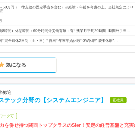
00円～50万円（一律支給の固定手当を含む）※経験・年齢を考慮の上、当社規定により
用…
円
0（実働8時間）休憩時間：60分時間外労働有無：有└残業月平均20時間└時間外手当…
日* 完全週休2日制（土・日）* 祝日* 年末年始休暇* GW休暇* 慶弔休暇*…
気になる
新卒歓迎
ステック分野の【システムエンジニア】
正社員
ワーク可
力を併せ持つ関西トップクラスのSIer！安定の経営基盤と充