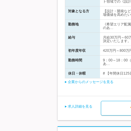
ト領域での《設計
対象となる方
【設計・開発など
場価値を高めたい
勤務地
《希望エリア配属
のあ…
給与
月給30万円～6
決定いたします。
初年度年収
420万円～800万
勤務時間
9：00～18：
あ…
休日・休暇
# 【年間休日12
企業からのメッセージを見る
求人詳細を見る