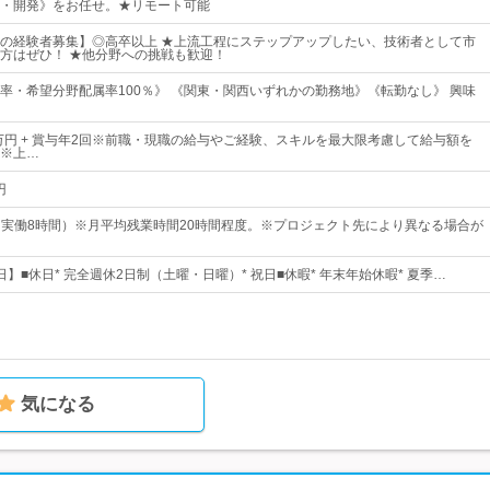
・開発》をお任せ。★リモート可能
の経験者募集】◎高卒以上 ★上流工程にステップアップしたい、技術者として市
方はぜひ！ ★他分野への挑戦も歓迎！
率・希望分野配属率100％》 《関東・関西いずれかの勤務地》《転勤なし》 興味
0万円 + 賞与年2回※前職・現職の給与やご経験、スキルを最大限考慮して給与額を
※上…
円
00（実働8時間）※月平均残業時間20時間程度。※プロジェクト先により異なる場合が
5日】■休日* 完全週休2日制（土曜・日曜）* 祝日■休暇* 年末年始休暇* 夏季…
気になる