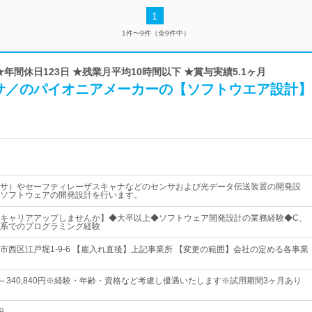
1
1件〜9件（全9件中）
★年間休日123日 ★残業月平均10時間以下 ★賞与実績5.1ヶ月
サ／のパイオニアメーカーの【ソフトウエア設計】
センサ）やセーフティレーザスキャナなどのセンサおよび光データ伝送装置の開発設
ソフトウェアの開発設計を行います。
キャリアアップしませんか】◆大卒以上◆ソフトウェア開発設計の業務経験◆C、
、C系でのプログラミング経験
市西区江戸堀1-9-6 【雇入れ直後】上記事業所 【変更の範囲】会社の定める各事業
0円～340,840円※経験・年齢・資格など考慮し優遇いたします※試用期間3ヶ月あり