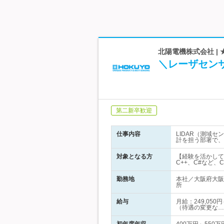
北陽電機株式会社 | 
＼レーザセン
第二新卒歓迎
仕事内容
LIDAR（測域
計を担う部署で、
対象となる方
【経験を活かして
C++、C#など
勤務地
本社／大阪府大阪
所
給与
月給：249,05
（待遇の変更な…