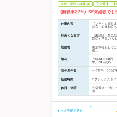
職種・業種未経験OK
完全週休2日制
《離職率2.2%》SE未経験
仕事内容
【プライム案件多
教育・研修制度も
対象となる方
【未経験・第二新
目指す意欲のある
勤務地
東京本社もしくは
務…
給与
月給300,000
す。20時間相…
初年度年収
440万円～1200
勤務時間
# フレックスタイ
休日・休暇
完全週休2日制（
出…
求人詳細を見る