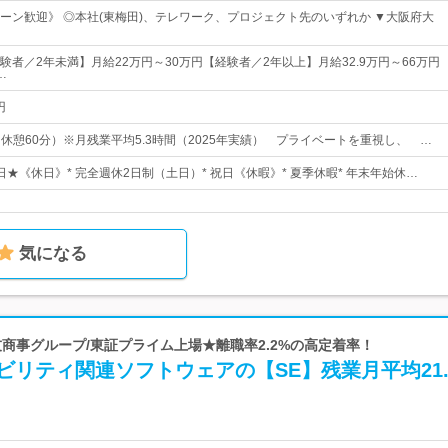
ターン歓迎》 ◎本社(東梅田)、テレワーク、プロジェクト先のいずれか ▼大阪府大
験者／2年未満】月給22万円～30万円【経験者／2年以上】月給32.9万円～66万円
…
円
0（休憩60分）※月残業平均5.3時間（2025年実績） プライベートを重視し、 …
3日★《休日》* 完全週休2日制（土日）* 祝日《休暇》* 夏季休暇* 年末年始休…
気になる
 住友商事グループ/東証プライム上場★離職率2.2%の高定着率！
ビリティ関連ソフトウェアの【SE】残業月平均21.