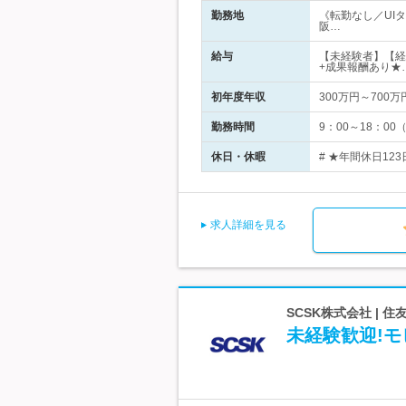
勤務地
《転勤なし／UI
阪…
給与
【未経験者】【経
+成果報酬あり★
初年度年収
300万円～700万
勤務時間
9：00～18：0
休日・休暇
# ★年間休日12
求人詳細を見る
SCSK株式会社 |
未経験歓迎!モ