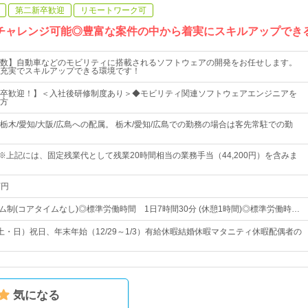
第二新卒歓迎
リモートワーク可
でもチャレンジ可能◎豊富な案件の中から着実にスキルアップでき
数】自動車などのモビリティに搭載されるソフトウェアの開発をお任せします。
充実でスキルアップできる環境です！
卒歓迎！】＜入社後研修制度あり＞◆モビリティ関連ソフトウェアエンジニアを
方
栃木/愛知/大阪/広島への配属。 栃木/愛知/広島での勤務の場合は客先常駐での勤
円～※上記には、固定残業代として残業20時間相当の業務手当（44,200円）を含みま
万円
ム制(コアタイムなし)◎標準労働時間 1日7時間30分 (休憩1時間)◎標準労働時…
土・日）祝日、年末年始（12/29～1/3）有給休暇結婚休暇マタニティ休暇配偶者の
気になる