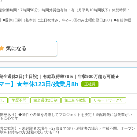
円
0（所定労働時間：7時間50分）時間外労働有無：有（月平均10時間以下）休憩時間：…
日】■週休2日制（基本的に土日祝休み。年2～3回のみ土曜出勤日あり）■有給休暇
気になる
完全週休2日(土日祝)｜有給取得率76％｜年収900万超も可能★
ー】★年休123日/残業月8h
正社員
なし
学歴不問
完全週休2日制
第二新卒歓迎
リモートワーク可
開発あり】◆適性や希望を考慮してプロジェクトを決定！※配属先には先輩がい
も安心です
共に歓迎】＜未経験者の場合＞27歳まで(※)＜経験者の場合＞年齢不問、オープン
験をお持ちの方(経験の浅い方もOK)