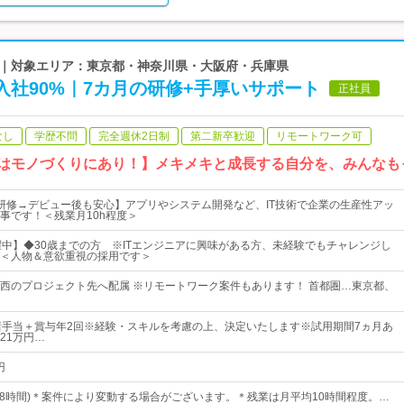
募集｜対象エリア：東京都・神奈川県・大阪府・兵庫県
入社90%｜7カ月の研修+手厚いサポート
正社員
なし
学歴不問
完全週休2日制
第二新卒歓迎
リモートワーク可
つはモノづくりにあり！】メキメキと成長する自分を、みんなも
研修→デビュー後も安心】アプリやシステム開発など、IT技術で企業の生産性アッ
事です！＜残業月10h程度＞
躍中】◆30歳までの方 ※ITエンジニアに興味がある方、未経験でもチャレンジし
＜人物＆意欲重視の採用です＞
西のプロジェクト先へ配属 ※リモートワーク案件もあります！ 首都圏…東京都、
諸手当＋賞与年2回※経験・スキルを考慮の上、決定いたします※試用期間7ヵ月あ
21万円…
円
0(実働8時間)＊案件により変動する場合がございます。＊残業は月平均10時間程度。…