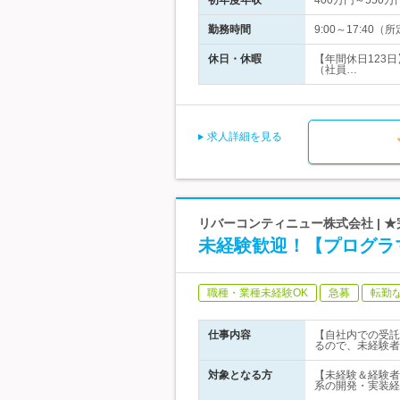
初年度年収
400万円～550万
勤務時間
9:00～17:4
休日・休暇
【年間休日123
（社員…
求人詳細を見る
リバーコンティニュー株式会社 | ★
未経験歓迎！【プログラマ
職種・業種未経験OK
急募
転勤
仕事内容
【自社内での受託
るので、未経験者
対象となる方
【未経験＆経験者
系の開発・実装経