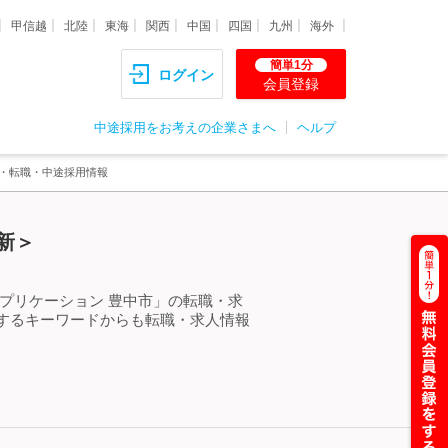
甲信越
北陸
東海
関西
中国
四国
九州
海外
簡単1分
ログイン
会員登録
中途採用をお考えの企業さまへ
ヘルプ
人・転職・中途採用情報
新＞
プリケーション 豊中市」の転職・求
するキーワードからも転職・求人情報