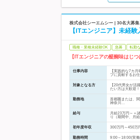
株式会社シーエムシー | 30名大
【ITエンジニア】未経験
職種・業種未経験OK
急募
転勤
【ITエンジニアの醍醐味はじ
仕事内容
【実践的な7カ月
プに貢献するお仕
対象となる方
【20代男女が活
たい方は大歓迎！
勤務地
首都圏または、関
神奈川…
給与
月給23万円～＋
り（期間中、月給
初年度年収
300万円～450万
勤務時間
9:00～18:0