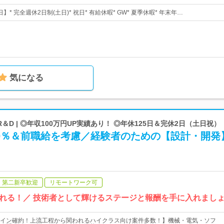
日】* 完全週休2日制(土日)* 祝日* 有給休暇* GW* 夏季休暇* 年末年…
気になる
D | ◎年収100万円UP実績あり！ ◎年休125日＆完休2日（土日祝）
00％＆前職給を考慮／経験者のための【設計・開発
第二新卒歓迎
リモートワーク可
れる！／ 技術者として輝けるステージと報酬を手に入れまし
イン確約！上流工程から関われるハイクラス向け案件多数！】機械・電気・ソフ