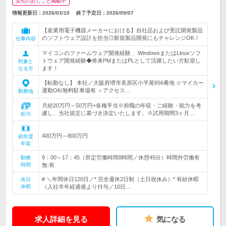
女性のおしごと掲載中
情報更新日：2026/03/10
終了予定日：
2026/09/07
【産業用電子機器メーカーにおける】自社品および受託開発製品
のソフトウェア設計を担当◎新規製品開発にもチャレンジOK！
仕事内容
マイコンのファームウェア開発経験 、WindowsまたはLinuxソフ
トウェア開発経験◆将来PMまたはPLとして活躍したい方歓迎し
対象と
ます！
なる方
【転勤なし】 本社／大阪府堺市美原区小平尾656番地 ☆マイカー
通勤OK/無料駐車場有 ＜アクセス…
勤務地
月給20万円～50万円+各種手当※前職の年収・ご経験・能力を考
慮し、当社規定に基づき決定いたします。※試用期間3ヶ月…
給与
400万円～800万円
初年度
年収
9：00～17：45（所定労働時間8時間／休憩45分）時間外労働有
勤務
時間
無:有
# ＼年間休日120日／* 完全週休2日制（土日祝休み）* 有給休暇
休日
休暇
（入社半年経過後より付与／10日…
求人詳細を見る
気になる