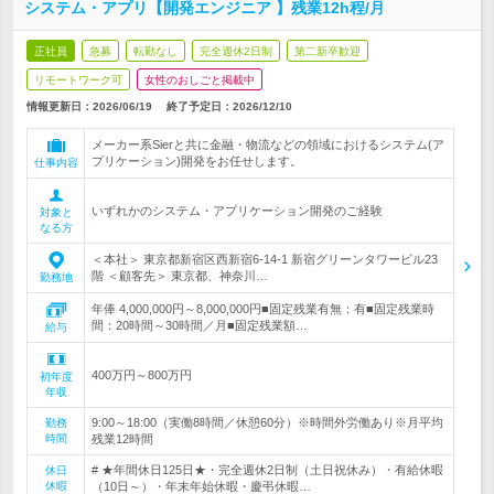
システム・アプリ【開発エンジニア 】残業12h程/月
正社員
急募
転勤なし
完全週休2日制
第二新卒歓迎
リモートワーク可
女性のおしごと掲載中
情報更新日：2026/06/19
終了予定日：
2026/12/10
メーカー系Sierと共に金融・物流などの領域におけるシステム(ア
プリケーション)開発をお任せします。
仕事内容
いずれかのシステム・アプリケーション開発のご経験
対象と
なる方
＜本社＞ 東京都新宿区西新宿6-14-1 新宿グリーンタワービル23
階 ＜顧客先＞ 東京都、神奈川…
勤務地
年俸 4,000,000円～8,000,000円■固定残業有無：有■固定残業時
間：20時間～30時間／月■固定残業額…
給与
400万円～800万円
初年度
年収
9:00～18:00（実働8時間／休憩60分）※時間外労働あり※月平均
勤務
時間
残業12時間
# ★年間休日125日★・完全週休2日制（土日祝休み）・有給休暇
休日
休暇
（10日～）・年末年始休暇・慶弔休暇…