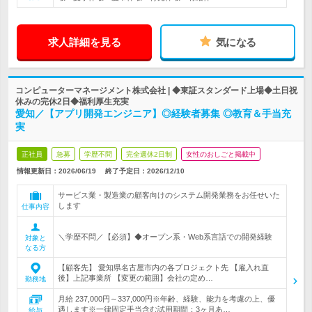
求人詳細を見る
気になる
コンピューターマネージメント株式会社 | ◆東証スタンダード上場◆土日祝
休みの完休2日◆福利厚生充実
愛知／【アプリ開発エンジニア】◎経験者募集 ◎教育＆手当充
実
正社員
急募
学歴不問
完全週休2日制
女性のおしごと掲載中
情報更新日：2026/06/19
終了予定日：
2026/12/10
サービス業・製造業の顧客向けのシステム開発業務をお任せいた
します
仕事内容
＼学歴不問／【必須】◆オープン系・Web系言語での開発経験
対象と
なる方
【顧客先】 愛知県名古屋市内の各プロジェクト先 【雇入れ直
後】上記事業所 【変更の範囲】会社の定め…
勤務地
月給 237,000円～337,000円※年齢、経験、能力を考慮の上、優
遇します※一律固定手当含む試用期間：3ヶ月あ…
給与