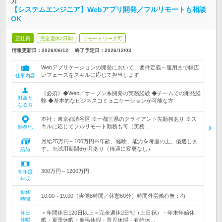
力
【システムエンジニア】Webアプリ開発／フルリモートも相談
OK
正社員
完全週休2日制
リモートワーク可
情報更新日：2026/06/12
終了予定日：
2026/12/03
Webアプリケーションの開発において、要件定義～運用まで幅広
いフェーズをスキルに応じて担当します
仕事内容
《必須》◆Web／オープン系開発の実務経験 ◆チームでの開発経
対象と
験 ◆基本的なビジネスコミュニケーションが可能な方
なる方
本社：東京都渋谷区 ※一都三県のクライアント先勤務あり ※ス
キルに応じてフルリモート勤務も可（実務…
勤務地
月給25万円～100万円※年齢、経験、能力を考慮の上、優遇しま
す。※試用期間6か月あり（待遇に変更なし）
給与
300万円～1200万円
初年度
年収
勤務
10:00～19:00（実働8時間／休憩60分）時間外労働有無：有
時間
＜年間休日120日以上＞完全週休2日制（土日祝）・年末年始休
休日
休暇
暇・夏季休暇・慶弔休暇・育児休暇・有給休…