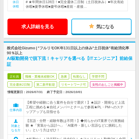
# ★年間休日128日！■完全週休二日制（土日祝休み）■年次有給
休日
休暇
休暇■夏季休暇■慶弔休暇■産前・産後…
求人詳細を見る
気になる
株式会社Gizumo | *フルリモOK年131日以上の休み*土日祝休*有給消化率
90％以上
AI駆動開発で脱下流！キャリアを選べる【ITエンジニア】前給保
証
正社員
職種・業種未経験OK
急募
転勤なし
学歴不問
完全週休2日制
第二新卒歓迎
リモートワーク可
女性のおしごと掲載中
情報更新日：2026/07/31
終了予定日：
2026/10/01
【希望や経験に合う案件を自分で選択！】★設計・開発など上流
工程に挑める★自社メンバーとチームで参画★PL・PMへのステ
仕事内容
ップアップも目指せる
【言語・分野・経験年数は不問！】◆何らかのIT業界での実務経
験 ★「実装から設計へ」「AI案件・新しい言語などに挑戦した
対象と
い」という方はぜひ！
なる方