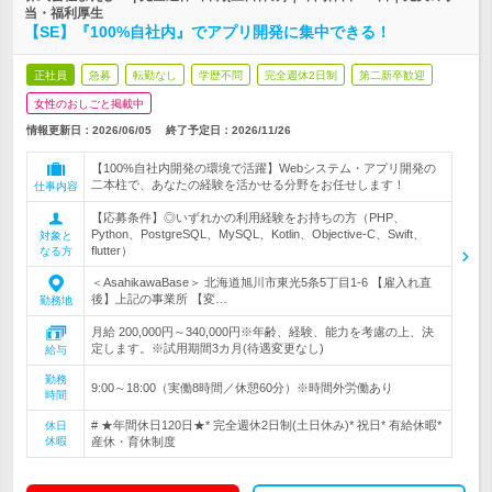
当・福利厚生
【SE】『100%自社内』でアプリ開発に集中できる！
正社員
急募
転勤なし
学歴不問
完全週休2日制
第二新卒歓迎
女性のおしごと掲載中
情報更新日：2026/06/05
終了予定日：
2026/11/26
【100%自社内開発の環境で活躍】Webシステム・アプリ開発の
二本柱で、あなたの経験を活かせる分野をお任せします！
仕事内容
【応募条件】◎いずれかの利用経験をお持ちの方（PHP、
Python、PostgreSQL、MySQL、Kotlin、Objective-C、Swift、
対象と
flutter）
なる方
＜AsahikawaBase＞ 北海道旭川市東光5条5丁目1-6 【雇入れ直
後】上記の事業所 【変…
勤務地
月給 200,000円～340,000円※年齢、経験、能力を考慮の上、決
定します。※試用期間3カ月(待遇変更なし)
給与
勤務
9:00～18:00（実働8時間／休憩60分）※時間外労働あり
時間
# ★年間休日120日★* 完全週休2日制(土日休み)* 祝日* 有給休暇*
休日
休暇
産休・育休制度