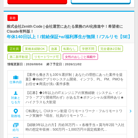
新着
株式会社Zenith Code | 会社運営にあたる業務のAI化推進中！希望者に
Claude有料版！
年休140日以上！/前給保証+α/福利厚生が無限！/フルリモ【SE】
正社員
業種未経験OK
急募
転勤なし
学歴不問
完全週休2日制
第二新卒歓迎
リモートワーク可
女性のおしごと掲載中
情報更新日：2026/08/04
終了予定日：
2026/11/02
【案件も働き方も100％選択制｜あなたの理想にあった案件を提
案】◆Webアプリやシステム開発、インフラ、PL、PM、PMOを
仕事内容
お任せ★商流が浅い案件多数
【応募】◆1年以上のITエンジニアの実務経験（システム・イン
フラ・アプリ開発問わず）がある方★ポテンシャル採用枠あり★
対象と
ハイクラスも大歓迎
なる方
◎転勤なし ◎UIターン歓迎 ◎リモートワーク・フルリモートワ
ーク実施中 └現在、社員のリモートワ…
勤務地
【経験3年以上の方】月給35万円～＋各種手当＋賞与年2回┗入社
時の想定年収例：500万円～1,000万円※固定残業代…
給与