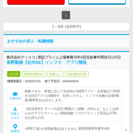
1
1～6件 (全6件中)
おすすめの求人・転職情報
株式会社ディスコ | 東証プライム上場◆賞与年4回支給◆年間休日125日
長野勤務【社内SE】インフラ・アプリ開発
正社員
業種未経験OK
転勤なし
完全週休2日制
情報更新日：2026/07/31
終了予定日：
2026/08/24
経験スキル・希望に応じて社内向けWEBアプリ・生産拠点で利用
するiOSアプリの開発や、社内システム・インフラ全般の企画/構
仕事内容
築/運用等をお任せします。
【必須条件】サーバの設計/構築のご経験（1年以上）もしくは何
らかのアプリケーション開発経験（プログラミング言語は不問）
対象と
をお持ちの方
なる方
<茅野工場>※原則転勤はありません 長野県茅野市豊平480
勤務地