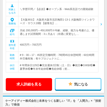
＼学歴不問／【必須】◆オープン系・Web系言語での開発経験
対象と
なる方
【大阪本社】 大阪府大阪市北区梅田1-13-1 大阪梅田ツインタワ
ーズ・サウス19階 【顧客先】…
勤務地
月給 200,000円～450,000円※年齢、経験、能力を考慮の上、優
遇します試用期間：3ヶ月あり（待遇に変更なし…
給与
400万円～700万円
初年度
年収
# 9：00～17：45所定労働時間：7時間45分休憩時間：60分時間
勤務
時間
外労働有無：有※プロジェクトに…
# 年間休日129日◆完全週休2日制（土・日）◆祝日◆GW休暇◆
休日
休暇
夏季休暇◆年末年始休暇◆有給休暇（初…
求人詳細を見る
気になる
ケーアイディー株式会社 | 未来をつくる新しい「IT」を 「人間力」×「技術
力」で発信