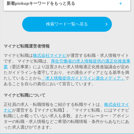
新着pickupキーワードをもっと見る
検索ワード一覧へ戻る
マイナビ転職運営者情報
マイナビ転職は
株式会社マイナビ
が運営する転職・求人情報サイト
です。 マイナビ転職は、
厚生労働省の求人情報提供の適正化推進事
業
（委託事業）により設置された求人情報適正化推進協議会が定め
たガイドラインを遵守しており、その適合メディアとなる基準を満
たしていることから
「求人情報提供ガイドライン適合メディア」
で
あることを自らの責任において宣言しています。
マイナビ転職について
正社員の求人・転職情報をご紹介する転職サイトは、
株式会社マイ
ナビ
が運営する【マイナビ転職】。「マイナビ転職」にはマイナビ
転職にしか載っていない求人も多数。また
オペレーター・アポイン
ター
の転職・求人情報などご希望の転職情報・条件からあなたにあ
った求人選びができます。