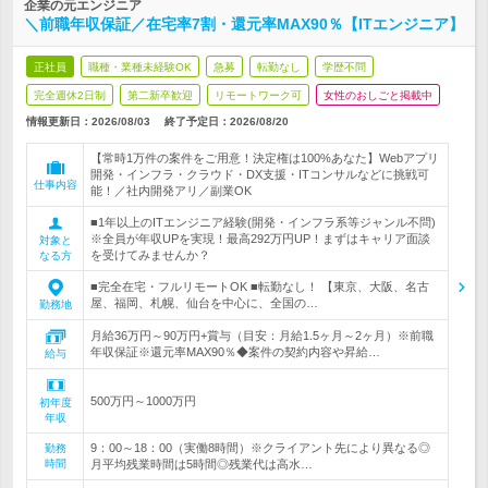
企業の元エンジニア
＼前職年収保証／在宅率7割・還元率MAX90％【ITエンジニア】
正社員
職種・業種未経験OK
急募
転勤なし
学歴不問
完全週休2日制
第二新卒歓迎
リモートワーク可
女性のおしごと掲載中
情報更新日：2026/08/03
終了予定日：
2026/08/20
【常時1万件の案件をご用意！決定権は100%あなた】Webアプリ
開発・インフラ・クラウド・DX支援・ITコンサルなどに挑戦可
仕事内容
能！／社内開発アリ／副業OK
■1年以上のITエンジニア経験(開発・インフラ系等ジャンル不問)
※全員が年収UPを実現！最高292万円UP！まずはキャリア面談
対象と
を受けてみませんか？
なる方
■完全在宅・フルリモートOK ■転勤なし！ 【東京、大阪、名古
屋、福岡、札幌、仙台を中心に、全国の…
勤務地
月給36万円～90万円+賞与（目安：月給1.5ヶ月～2ヶ月）※前職
年収保証※還元率MAX90％◆案件の契約内容や昇給…
給与
500万円～1000万円
初年度
年収
9：00～18：00（実働8時間）※クライアント先により異なる◎
勤務
時間
月平均残業時間は5時間◎残業代は高水…