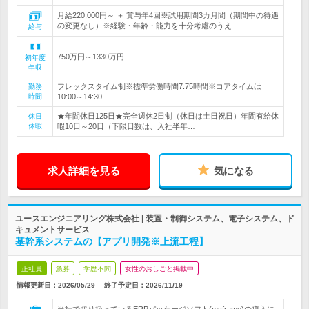
月給220,000円～ ＋ 賞与年4回※試用期間3カ月間（期間中の待遇
の変更なし）※経験・年齢・能力を十分考慮のうえ…
給与
750万円～1330万円
初年度
年収
フレックスタイム制※標準労働時間7.75時間※コアタイムは
勤務
時間
10:00～14:30
★年間休日125日★完全週休2日制（休日は土日祝日）年間有給休
休日
休暇
暇10日～20日（下限日数は、入社半年…
求人詳細を見る
気になる
ユースエンジニアリング株式会社 | 装置・制御システム、電子システム、ド
キュメントサービス
基幹系システムの【アプリ開発※上流工程】
正社員
急募
学歴不問
女性のおしごと掲載中
情報更新日：2026/05/29
終了予定日：
2026/11/19