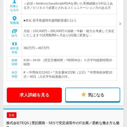
＜必須＞html/css/JavaScript/RDAを用いた実務経験が1年以上あ
対象と
る方／ビジネスで必要とされるコミュニケーション力のある方
なる方
■本社 岩手県盛岡市盛岡駅西通2-11-1
勤務地
月給：220,000円～280,000円※経験・年齢・能力を考慮して決定
いたします※試用期間6ヶ月あり(待遇に変更な…
給与
382万円～497万円
初年度
年収
9:00～18:00 （所定労働時間：7時間45分）※月平均残業時間20
勤務
時間
時間
# ＜年間休日124日＞* 完全週休2日制（土日）* 年間有給休暇10
休日
休暇
日～40日（入社半年経過後の付…
求人詳細を見る
気になる
新着
株式会社TEQS | 受託開発・SESで安定成長中のIT企業／柔軟な働き方も魅