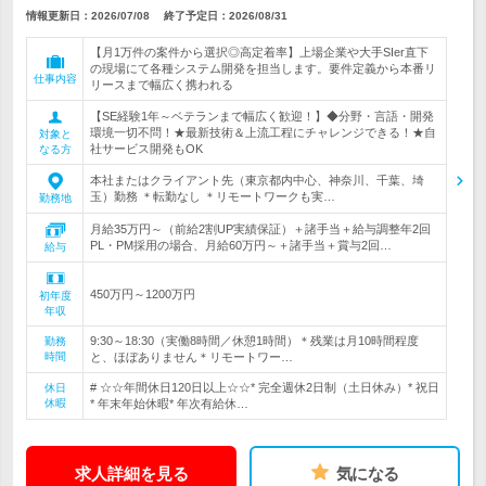
情報更新日：2026/07/08
終了予定日：
2026/08/31
【月1万件の案件から選択◎高定着率】上場企業や大手SIer直下
の現場にて各種システム開発を担当します。要件定義から本番リ
仕事内容
リースまで幅広く携われる
【SE経験1年～ベテランまで幅広く歓迎！】◆分野・言語・開発
環境一切不問！★最新技術＆上流工程にチャレンジできる！★自
対象と
社サービス開発もOK
なる方
本社またはクライアント先（東京都内中心、神奈川、千葉、埼
玉）勤務 ＊転勤なし ＊リモートワークも実…
勤務地
月給35万円～（前給2割UP実績保証）＋諸手当＋給与調整年2回
PL・PM採用の場合、月給60万円～＋諸手当＋賞与2回…
給与
450万円～1200万円
初年度
年収
9:30～18:30（実働8時間／休憩1時間）＊残業は月10時間程度
勤務
時間
と、ほぼありません＊リモートワー…
# ☆☆年間休日120日以上☆☆* 完全週休2日制（土日休み）* 祝日
休日
休暇
* 年末年始休暇* 年次有給休…
求人詳細を見る
気になる