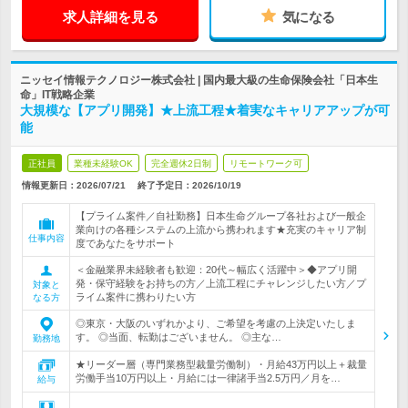
求人詳細を見る
気になる
ニッセイ情報テクノロジー株式会社 | 国内最大級の生命保険会社「日本生
命」IT戦略企業
大規模な【アプリ開発】★上流工程★着実なキャリアアップが可
能
正社員
業種未経験OK
完全週休2日制
リモートワーク可
情報更新日：2026/07/21
終了予定日：
2026/10/19
【プライム案件／自社勤務】日本生命グループ各社および一般企
業向けの各種システムの上流から携われます★充実のキャリア制
仕事内容
度であなたをサポート
＜金融業界未経験者も歓迎：20代～幅広く活躍中＞◆アプリ開
発・保守経験をお持ちの方／上流工程にチャレンジしたい方／プ
対象と
ライム案件に携わりたい方
なる方
◎東京・大阪のいずれかより、ご希望を考慮の上決定いたしま
す。 ◎当面、転勤はございません。 ◎主な…
勤務地
★リーダー層（専門業務型裁量労働制）・月給43万円以上＋裁量
労働手当10万円以上・月給には一律諸手当2.5万円／月を…
給与