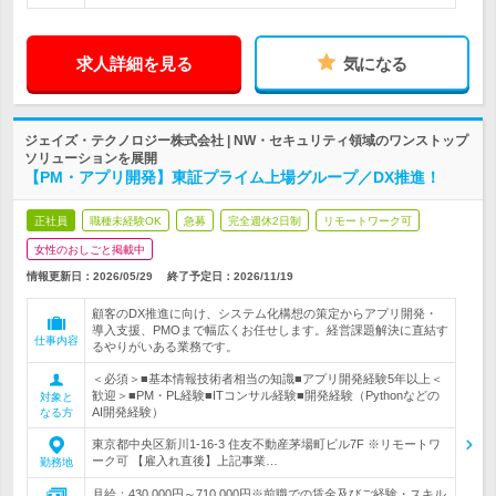
求人詳細を見る
気になる
ジェイズ・テクノロジー株式会社 | NW・セキュリティ領域のワンストップ
ソリューションを展開
【PM・アプリ開発】東証プライム上場グループ／DX推進！
正社員
職種未経験OK
急募
完全週休2日制
リモートワーク可
女性のおしごと掲載中
情報更新日：2026/05/29
終了予定日：
2026/11/19
顧客のDX推進に向け、システム化構想の策定からアプリ開発・
導入支援、PMOまで幅広くお任せします。経営課題解決に直結す
仕事内容
るやりがいある業務です。
＜必須＞■基本情報技術者相当の知識■アプリ開発経験5年以上＜
歓迎＞■PM・PL経験■ITコンサル経験■開発経験（Pythonなどの
対象と
AI開発経験）
なる方
東京都中央区新川1-16-3 住友不動産茅場町ビル7F ※リモートワ
ーク可 【雇入れ直後】上記事業…
勤務地
月給：430,000円～710,000円※前職での賃金及びご経験・スキル