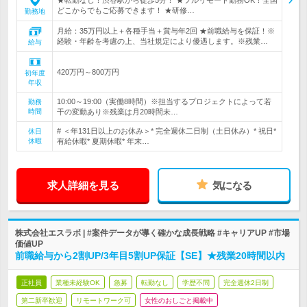
★転勤なし！渋谷駅から徒歩5分！ ★フルリモート勤務OK！全国
どこからでもご応募できます！ ★研修…
勤務地
月給：35万円以上＋各種手当＋賞与年2回 ★前職給与を保証！※
経験・年齢を考慮の上、当社規定により優遇します。※残業…
給与
420万円～800万円
初年度
年収
10:00～19:00（実働8時間）※担当するプロジェクトによって若
勤務
時間
干の変動あり※残業は月20時間未…
# ＜年131日以上のお休み＞* 完全週休二日制（土日休み）* 祝日*
休日
休暇
有給休暇* 夏期休暇* 年末…
求人詳細を見る
気になる
株式会社エスラボ | #案件データが導く確かな成長戦略 #キャリアUP #市場
価値UP
前職給与から2割UP/3年目5割UP保証【SE】★残業20時間以内
正社員
業種未経験OK
急募
転勤なし
学歴不問
完全週休2日制
第二新卒歓迎
リモートワーク可
女性のおしごと掲載中