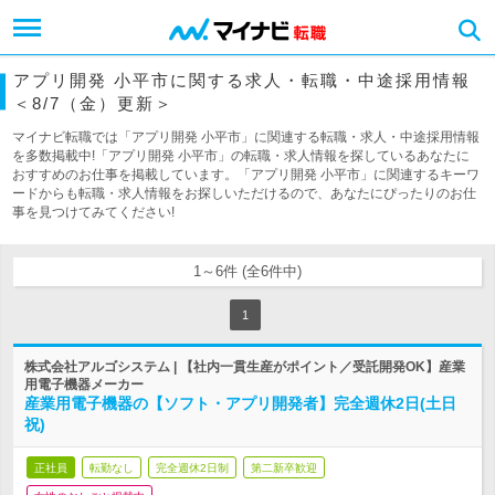
アプリ開発 小平市に関する求人・転職・中途採用情報
＜8/7（金）更新＞
マイナビ転職では「アプリ開発 小平市」に関連する転職・求人・中途採用情報
を多数掲載中!「アプリ開発 小平市」の転職・求人情報を探しているあなたに
おすすめのお仕事を掲載しています。「アプリ開発 小平市」に関連するキーワ
ードからも転職・求人情報をお探しいただけるので、あなたにぴったりのお仕
事を見つけてみてください!
1～6件 (全6件中)
1
株式会社アルゴシステム | 【社内一貫生産がポイント／受託開発OK】産業
用電子機器メーカー
産業用電子機器の【ソフト・アプリ開発者】完全週休2日(土日
祝)
正社員
転勤なし
完全週休2日制
第二新卒歓迎