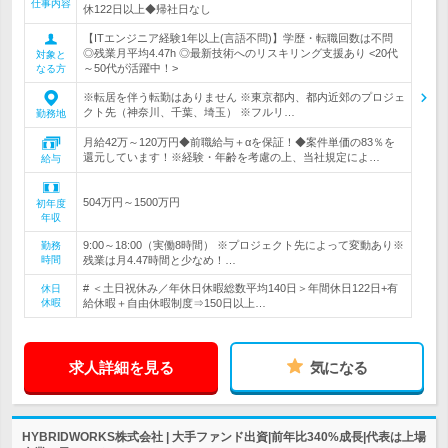
仕事内容
休122日以上◆帰社日なし
【ITエンジニア経験1年以上(言語不問)】学歴・転職回数は不問
◎残業月平均4.47h ◎最新技術へのリスキリング支援あり <20代
対象と
～50代が活躍中！>
なる方
※転居を伴う転勤はありません ※東京都内、都内近郊のプロジェ
クト先（神奈川、千葉、埼玉） ※フルリ…
勤務地
月給42万～120万円◆前職給与＋αを保証！◆案件単価の83％を
還元しています！※経験・年齢を考慮の上、当社規定によ…
給与
504万円～1500万円
初年度
年収
9:00～18:00（実働8時間） ※プロジェクト先によって変動あり※
勤務
時間
残業は月4.47時間と少なめ！…
# ＜土日祝休み／年休日休暇総数平均140日＞年間休日122日+有
休日
休暇
給休暇＋自由休暇制度⇒150日以上…
求人詳細を見る
気になる
HYBRIDWORKS株式会社 | 大手ファンド出資|前年比340%成長|代表は上場