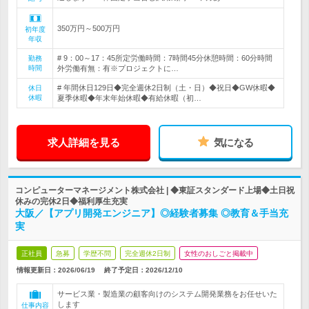
350万円～500万円
初年度
年収
# 9：00～17：45所定労働時間：7時間45分休憩時間：60分時間
勤務
時間
外労働有無：有※プロジェクトに…
# 年間休日129日◆完全週休2日制（土・日）◆祝日◆GW休暇◆
休日
休暇
夏季休暇◆年末年始休暇◆有給休暇（初…
求人詳細を見る
気になる
コンピューターマネージメント株式会社 | ◆東証スタンダード上場◆土日祝
休みの完休2日◆福利厚生充実
大阪／【アプリ開発エンジニア】◎経験者募集 ◎教育＆手当充
実
正社員
急募
学歴不問
完全週休2日制
女性のおしごと掲載中
情報更新日：2026/06/19
終了予定日：
2026/12/10
サービス業・製造業の顧客向けのシステム開発業務をお任せいた
します
仕事内容