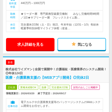
440万円～1000万円
初年度
年収
★リーダー層 専門業務型裁量労働制 みなし労働時間9時間
勤務
時間
／1日★サブリーダー層 フレックスタイム勤…
完全週休2日制（土・日）祝日、年末年始（12/31～1/3）有給休
休日
休暇
暇夏季特別休暇マイライフ休暇（使途…
求人詳細を見る
気になる
新着
株式会社ワイズマン | 全国で展開中！介護福祉・医療業界のシステム開発！
◎年休124日
医療・介護業務支援の【WEBアプリ開発】◎完休2日
正社員
業種未経験OK
急募
完全週休2日制
女性のおしごと掲載中
情報更新日：2026/03/20
終了予定日：
2026/09/17
電子カルテや介護業務支援等のパッケージシステムのWebシステ
ム開発をお任せします。
仕事内容