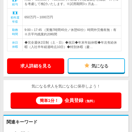
を考慮して検討いたします。※試用期間3ヶ月あ…
給与
650万円～1000万円
初年度
年収
9:00～17:45 （実働7時間45分／休憩60分）時間外労働有無：有
勤務
時間
※月平均残業約20時間
◆完全週休2日制（土・日）◆祝日◆年末年始休暇◆年次有給休
休日
休暇
暇（入社半年経過時点10日）◆特別休暇（慶…
求人詳細を見る
気になる
気になる求人を気になるに保存しよう！
会員登録
簡単1分！
（無料）
関連キーワード