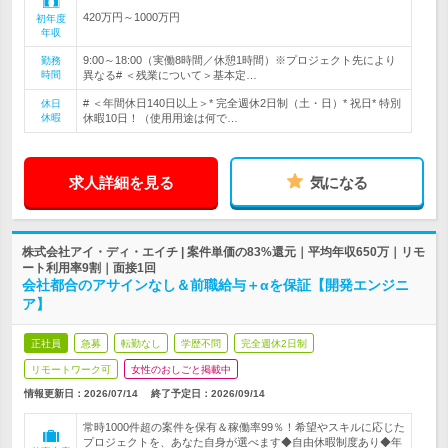
420万円～1000万円
初年度
年収
9:00～18:00（実働8時間／休憩1時間）※プロジェクト先により
勤務
時間
異なる# ＜残業について＞基本定…
# ＜年間休日140日以上＞* 完全週休2日制（土・日）* 祝日* 特別
休日
休暇
休暇10日！（使用用途は何で…
求人詳細を見る
気になる
株式会社アイ・ディ・エイチ | 案件単価の83%還元｜平均年収650万｜リモ
ート利用率9割｜面接1回
会社都合のアサインなし＆前職給与＋αを保証【開発エンジニ
ア】
正社員
急募
転勤なし
学歴不問
完全週休2日制
リモートワーク可
女性のおしごと掲載中
情報更新日：2026/07/14
終了予定日：
2026/09/14
常時1000件超の案件を保有＆稼働率99％！希望やスキルに応じた
プロジェクトを、あなた自身が選べます◆自由休暇制度あり◆年