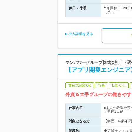
休日・休暇
# 年間休日12
（初…
求人詳細を見る
マンパワーグループ株式会社 | 
【アプリ開発エンジニア
業種未経験OK
急募
転勤なし
外資＆大手グループの働きやす
仕事内容
■本人の希望や適
全週休2日制
対象となる方
【学歴・年齢不問
勤務地
◆芝浦オフィス 東