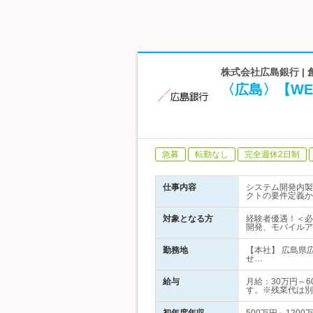
株式会社広島銀行 |
〈広島〉【W
急募
転勤なし
完全週休2日制
仕事内容
システム開発内製
クトの要件定義か
対象となる方
経験者優遇！＜必
開発、モバイルア
勤務地
【本社】 広島県
せ…
給与
月給：30万円～
す。※残業代は別