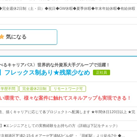
9日◆完全週休2日制（土・日）◆祝日◆GW休暇◆夏季休暇◆年末年始休暇◆有給休暇
気になる
〈選べるキャリアパス〉世界的な外資系大手グループで活躍！
】フレックス制あり★残業少なめ
正社員
学歴不問
完全週休2日制
リモートワーク可
い環境で、様々な案件に触れてスキルアップも実現できる！
性、描くキャリアに応じて各プロジェクトへ配属します ★年間休日120日以上 ★完
】■エンジニアとしての実務経験をお持ちの方（詳細は下記をチェック）
京都港区芝浦2-15-6 オアーゼ芝浦MJビル4F ・「田町駅」より徒歩7分 ◆…