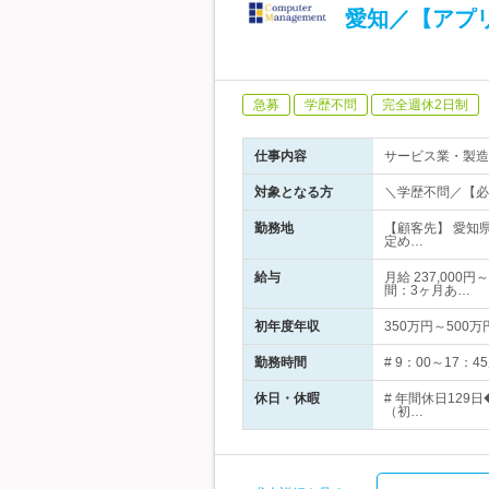
愛知／【アプ
急募
学歴不問
完全週休2日制
仕事内容
サービス業・製造
対象となる方
＼学歴不問／【必
勤務地
【顧客先】 愛知
定め…
給与
月給 237,00
間：3ヶ月あ…
初年度年収
350万円～500万
勤務時間
# 9：00～17
休日・休暇
# 年間休日12
（初…