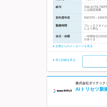
給与
月給:41万6,7
には固定残業…
初年度年収
500万円～1000
勤務時間
フレックスタイム
により異な…
休日・休暇
～年間休日120
がありま…
企業からのメッセージを見る
求人詳細を見る
株式会社ダイテック
AIトリセツ新