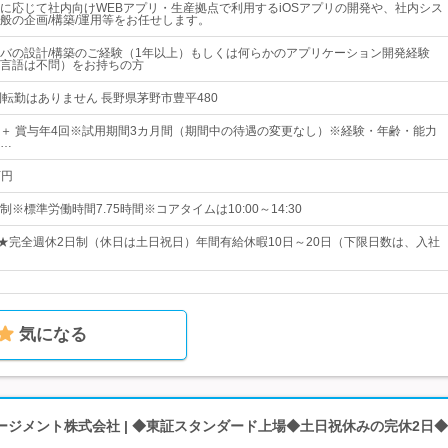
に応じて社内向けWEBアプリ・生産拠点で利用するiOSアプリの開発や、社内シス
般の企画/構築/運用等をお任せします。
バの設計/構築のご経験（1年以上）もしくは何らかのアプリケーション開発経験
言語は不問）をお持ちの方
則転勤はありません 長野県茅野市豊平480
円～ ＋ 賞与年4回※試用期間3カ月間（期間中の待遇の変更なし）※経験・年齢・能力
…
万円
※標準労働時間7.75時間※コアタイムは10:00～14:30
日★完全週休2日制（休日は土日祝日）年間有給休暇10日～20日（下限日数は、入社
気になる
ージメント株式会社 | ◆東証スタンダード上場◆土日祝休みの完休2日