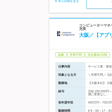
求人詳細を見る
コンピューターマネ
充実
大阪／【アプ
急募
学歴不問
完全週休2日制
仕事内容
サービス業・製造
対象となる方
＼学歴不問／【必
勤務地
【大阪本社】 大阪
給与
月給 200,00
遇に変更なし…
初年度年収
400万円～700万
勤務時間
# 9：00～17