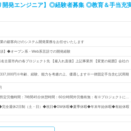
リ開発エンジニア】◎経験者募集 ◎教育＆手当充
業の顧客向けのシステム開発業務をお任せいたします
須】◆オープン系・Web系言語での開発経験
県名古屋市内の各プロジェクト先 【雇入れ直後】上記事業所 【変更の範囲】会社の
0円～337,000円※年齢、経験、能力を考慮の上、優遇します※一律固定手当含む試用期
円
：45所定労働時間：7時間45分休憩時間：60分時間外労働有無：有※プロジェクトに…
9日◆完全週休2日制（土・日）◆祝日◆GW休暇◆夏季休暇◆年末年始休暇◆有給休暇