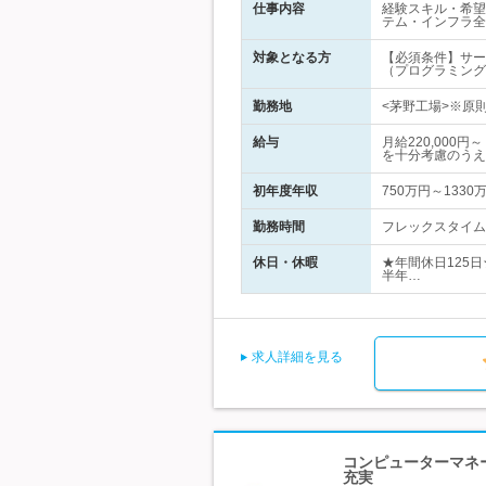
仕事内容
経験スキル・希望
テム・インフラ全
対象となる方
【必須条件】サー
（プログラミング
勤務地
<茅野工場>※原
給与
月給220,000
を十分考慮のうえ
初年度年収
750万円～1330
勤務時間
フレックスタイム制
休日・休暇
★年間休日125
半年…
求人詳細を見る
コンピューターマネ
充実