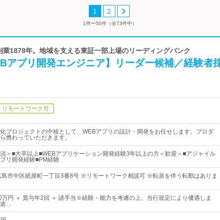
1
2
1件〜50件（全73件中）
 創業1878年。地域を支える東証一部上場のリーディングバンク
EBアプリ開発エンジニア】リーダー候補／経験者
リモートワーク可
化プロジェクトの中核として、WEBアプリの設計・開発をお任せします。プロダ
ら携わっていただきます。
須＞■大卒以上■WEBアプリケーション開発経験3年以上の方＜歓迎＞■アジャイル
プリ開発経験■PM経験
広島市中区紙屋町一丁目3番8号 ※リモートワーク相談可 ※転居を伴う転勤はありま
60万円 ＋ 賞与年2回 ＋ 諸手当※経験・能力を考慮の上、当行規定により優遇しま
途…