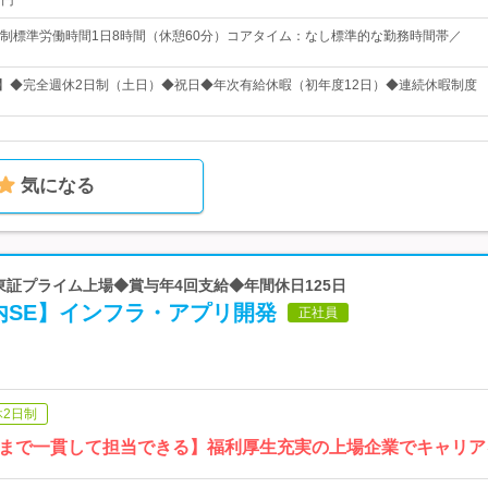
万円
制標準労働時間1日8時間（休憩60分）コアタイム：なし標準的な勤務時間帯／
日】◆完全週休2日制（土日）◆祝日◆年次有給休暇（初年度12日）◆連続休暇制度
気になる
 東証プライム上場◆賞与年4回支給◆年間休日125日
内SE】インフラ・アプリ開発
正社員
休2日制
まで一貫して担当できる】福利厚生充実の上場企業でキャリア