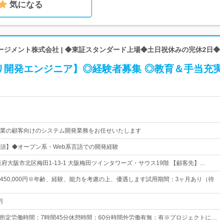
気になる
ージメント株式会社 | ◆東証スタンダード上場◆土日祝休みの完休2日
リ開発エンジニア】◎経験者募集 ◎教育＆手当充
業の顧客向けのシステム開発業務をお任せいたします
須】◆オープン系・Web系言語での開発経験
府大阪市北区梅田1-13-1 大阪梅田ツインタワーズ・サウス19階 【顧客先】…
0円～450,000円※年齢、経験、能力を考慮の上、優遇します試用期間：3ヶ月あり（待
円
：45所定労働時間：7時間45分休憩時間：60分時間外労働有無：有※プロジェクトに…