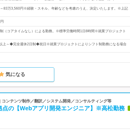
90円～83万3,560円※経験・スキル、年齢などを考慮のうえ、決定いたします。※上記
万円
制（コアタイムなし）による勤務。※標準労働時間1日8時間※就業プロジェクト
日以上～◆完全週休2日制◆祝日※就業プロジェクトによりシフト制勤務になる場合
気になる
 | コンテンツ制作／翻訳／システム開発／コンサルティング等
拠点の【Webアプリ開発エンジニア】※高松勤務