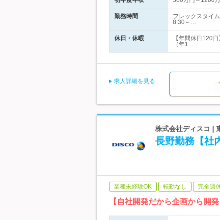
初年度年収
500万円～1200
勤務時間
フレックスタイム
8:30～…
休日・休暇
【年間休日120
（年1…
求人詳細を見る
株式会社ディスコ |
長野勤務【社
業種未経験OK
転勤なし
完全週
【自社開発だから企画から開発