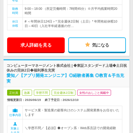
年収
9:00～18:00 （所定労働時間：7時間45分）※月平均残業時間20
勤務
時間
時間
# ＜年間休日124日＞* 完全週休2日制（土日）* 年間有給休暇10
休日
休暇
日～40日（入社半年経過後の付…
求人詳細を見る
気になる
コンピューターマネージメント株式会社 | ◆東証スタンダード上場◆土日祝
休みの完休2日◆福利厚生充実
愛知／【アプリ開発エンジニア】◎経験者募集 ◎教育＆手当充
実
正社員
急募
学歴不問
完全週休2日制
女性のおしごと掲載中
情報更新日：2026/06/19
終了予定日：
2026/12/10
サービス業・製造業の顧客向けのシステム開発業務をお任せいた
します
仕事内容
＼学歴不問／【必須】◆オープン系・Web系言語での開発経験
対象と
なる方