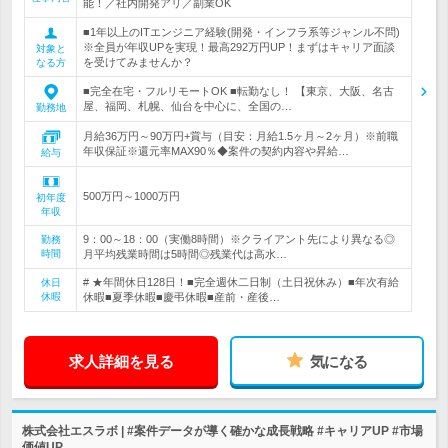
能！／社内開発アリ／副業OK
■1年以上のITエンジニア経験(開発・インフラ系等ジャンル不問)
※全員が年収UPを実現！最高292万円UP！まずはキャリア面談
対象と
を受けてみませんか？
なる方
■完全在宅・フルリモートOK ■転勤なし！ 【東京、大阪、名古
屋、福岡、札幌、仙台を中心に、全国の…
勤務地
月給36万円～90万円+賞与（目安：月給1.5ヶ月～2ヶ月）※前職
年収保証※還元率MAX90％◆案件の契約内容や昇給…
給与
500万円～1000万円
初年度
年収
9：00～18：00（実働8時間）※クライアント先により異なる◎
勤務
時間
月平均残業時間は5時間◎残業代は高水…
# ★年間休日128日！■完全週休二日制（土日祝休み）■年次有給
休日
休暇
休暇■夏季休暇■慶弔休暇■産前・産後…
求人詳細を見る
気になる
株式会社エスラボ | #案件データが導く確かな成長戦略 #キャリアUP #市場
価値UP