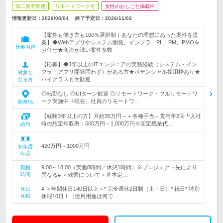
第二新卒歓迎
リモートワーク可
女性のおしごと掲載中
情報更新日：2026/08/04
終了予定日：
2026/11/02
【案件も働き方も100％選択制｜あなたの理想にあった案件を提
案】◆Webアプリやシステム開発、インフラ、PL、PM、PMOを
仕事内容
お任せ★商流が浅い案件多数
【応募】◆1年以上のITエンジニアの実務経験（システム・イン
フラ・アプリ開発問わず）がある方★ポテンシャル採用枠あり★
対象と
ハイクラスも大歓迎
なる方
◎転勤なし ◎UIターン歓迎 ◎リモートワーク・フルリモートワ
ーク実施中 └現在、社員のリモートワ…
勤務地
【経験3年以上の方】月給35万円～＋各種手当＋賞与年2回┗入社
時の想定年収例：500万円～1,000万円※固定残業代…
給与
420万円～1000万円
初年度
年収
9:00～18:00（実働8時間／休憩1時間）※プロジェクト先により
勤務
時間
異なる# ＜残業について＞基本定…
# ＜年間休日140日以上＞* 完全週休2日制（土・日）* 祝日* 特別
休日
休暇
休暇10日！（使用用途は何で…