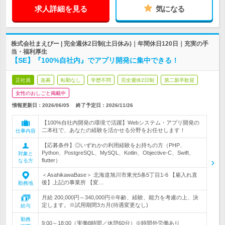
求人詳細を見る
気になる
株式会社まえびー | 完全週休2日制(土日休み)｜年間休日120日｜充実の手
当・福利厚生
【SE】『100%自社内』でアプリ開発に集中できる！
正社員
急募
転勤なし
学歴不問
完全週休2日制
第二新卒歓迎
女性のおしごと掲載中
情報更新日：2026/06/05
終了予定日：
2026/11/26
【100%自社内開発の環境で活躍】Webシステム・アプリ開発の
二本柱で、あなたの経験を活かせる分野をお任せします！
仕事内容
【応募条件】◎いずれかの利用経験をお持ちの方（PHP、
Python、PostgreSQL、MySQL、Kotlin、Objective-C、Swift、
対象と
flutter）
なる方
＜AsahikawaBase＞ 北海道旭川市東光5条5丁目1-6 【雇入れ直
後】上記の事業所 【変…
勤務地
月給 200,000円～340,000円※年齢、経験、能力を考慮の上、決
定します。※試用期間3カ月(待遇変更なし)
給与
勤務
9:00～18:00（実働8時間／休憩60分）※時間外労働あり