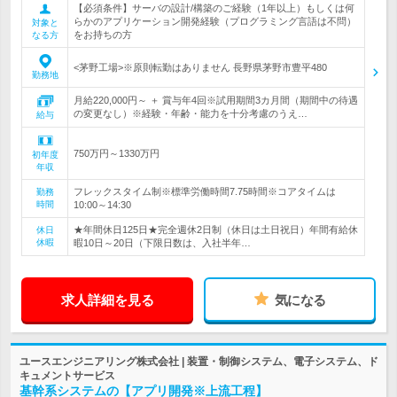
【必須条件】サーバの設計/構築のご経験（1年以上）もしくは何
らかのアプリケーション開発経験（プログラミング言語は不問）
対象と
をお持ちの方
なる方
<茅野工場>※原則転勤はありません 長野県茅野市豊平480
勤務地
月給220,000円～ ＋ 賞与年4回※試用期間3カ月間（期間中の待遇
の変更なし）※経験・年齢・能力を十分考慮のうえ…
給与
750万円～1330万円
初年度
年収
フレックスタイム制※標準労働時間7.75時間※コアタイムは
勤務
時間
10:00～14:30
★年間休日125日★完全週休2日制（休日は土日祝日）年間有給休
休日
休暇
暇10日～20日（下限日数は、入社半年…
求人詳細を見る
気になる
ユースエンジニアリング株式会社 | 装置・制御システム、電子システム、ド
キュメントサービス
基幹系システムの【アプリ開発※上流工程】