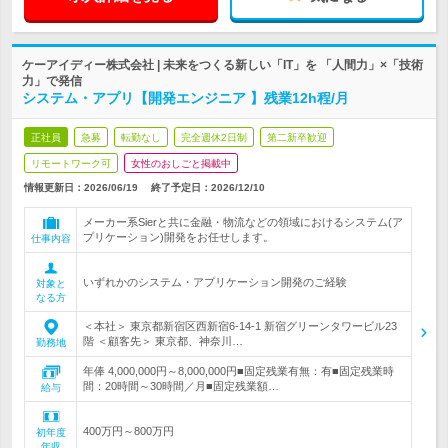
ケーアイディー株式会社 | 未来をつくる新しい「IT」を 「人間力」×「技術
力」で発信
システム・アプリ【開発エンジニア 】残業12h程/月
正社員
急募
転勤なし
完全週休2日制
第二新卒歓迎
リモートワーク可
女性のおしごと掲載中
情報更新日：2026/06/19
終了予定日：
2026/12/10
メーカー系Sierと共に金融・物流などの領域におけるシステム(ア
プリケーション)開発をお任せします。
仕事内容
いずれかのシステム・アプリケーション開発のご経験
対象と
なる方
＜本社＞ 東京都新宿区西新宿6-14-1 新宿グリーンタワービル23
階 ＜顧客先＞ 東京都、神奈川…
勤務地
年俸 4,000,000円～8,000,000円■固定残業有無：有■固定残業時
間：20時間～30時間／月■固定残業額…
給与
400万円～800万円
初年度
年収