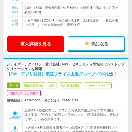
9:00～18:00（実働8時間／休憩60分）※時間外労働あり※月平均
勤務
時間
残業12時間
# ★年間休日125日★・完全週休2日制（土日祝休み）・有給休暇
休日
休暇
（10日～）・年末年始休暇・慶弔休暇…
求人詳細を見る
気になる
ジェイズ・テクノロジー株式会社 | NW・セキュリティ領域のワンストップ
ソリューションを展開
【PM・アプリ開発】東証プライム上場グループ／DX推進！
正社員
職種未経験OK
急募
完全週休2日制
リモートワーク可
女性のおしごと掲載中
情報更新日：2026/05/29
終了予定日：
2026/11/19
顧客のDX推進に向け、システム化構想の策定からアプリ開発・
導入支援、PMOまで幅広くお任せします。経営課題解決に直結す
仕事内容
るやりがいある業務です。
＜必須＞■基本情報技術者相当の知識■アプリ開発経験5年以上＜
歓迎＞■PM・PL経験■ITコンサル経験■開発経験（Pythonなどの