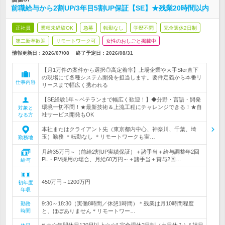
前職給与から2割UP/3年目5割UP保証【SE】★残業20時間以内
正社員
業種未経験OK
急募
転勤なし
学歴不問
完全週休2日制
第二新卒歓迎
リモートワーク可
女性のおしごと掲載中
情報更新日：2026/07/08
終了予定日：
2026/08/31
【月1万件の案件から選択◎高定着率】上場企業や大手SIer直下
の現場にて各種システム開発を担当します。要件定義から本番リ
仕事内容
リースまで幅広く携われる
【SE経験1年～ベテランまで幅広く歓迎！】◆分野・言語・開発
環境一切不問！★最新技術＆上流工程にチャレンジできる！★自
対象と
社サービス開発もOK
なる方
本社またはクライアント先（東京都内中心、神奈川、千葉、埼
玉）勤務 ＊転勤なし ＊リモートワークも実…
勤務地
月給35万円～（前給2割UP実績保証）＋諸手当＋給与調整年2回
PL・PM採用の場合、月給60万円～＋諸手当＋賞与2回…
給与
450万円～1200万円
初年度
年収
9:30～18:30（実働8時間／休憩1時間）＊残業は月10時間程度
勤務
時間
と、ほぼありません＊リモートワー…