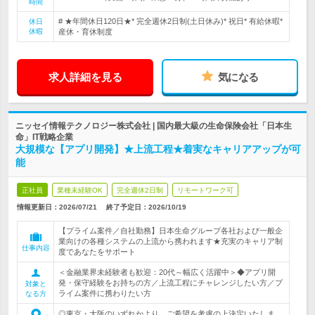
時間
# ★年間休日120日★* 完全週休2日制(土日休み)* 祝日* 有給休暇*
休日
休暇
産休・育休制度
求人詳細を見る
気になる
ニッセイ情報テクノロジー株式会社 | 国内最大級の生命保険会社「日本生
命」IT戦略企業
大規模な【アプリ開発】★上流工程★着実なキャリアアップが可
能
正社員
業種未経験OK
完全週休2日制
リモートワーク可
情報更新日：2026/07/21
終了予定日：
2026/10/19
【プライム案件／自社勤務】日本生命グループ各社および一般企
業向けの各種システムの上流から携われます★充実のキャリア制
仕事内容
度であなたをサポート
＜金融業界未経験者も歓迎：20代～幅広く活躍中＞◆アプリ開
発・保守経験をお持ちの方／上流工程にチャレンジしたい方／プ
対象と
ライム案件に携わりたい方
なる方
◎東京・大阪のいずれかより、ご希望を考慮の上決定いたしま