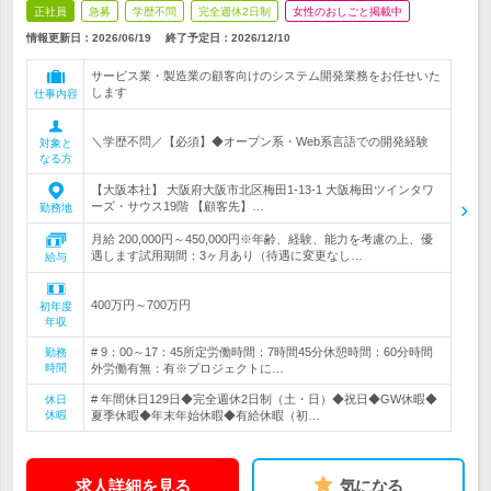
正社員
急募
学歴不問
完全週休2日制
女性のおしごと掲載中
情報更新日：2026/06/19
終了予定日：
2026/12/10
サービス業・製造業の顧客向けのシステム開発業務をお任せいた
します
仕事内容
＼学歴不問／【必須】◆オープン系・Web系言語での開発経験
対象と
なる方
【大阪本社】 大阪府大阪市北区梅田1-13-1 大阪梅田ツインタワ
ーズ・サウス19階 【顧客先】…
勤務地
月給 200,000円～450,000円※年齢、経験、能力を考慮の上、優
遇します試用期間：3ヶ月あり（待遇に変更なし…
給与
400万円～700万円
初年度
年収
# 9：00～17：45所定労働時間：7時間45分休憩時間：60分時間
勤務
時間
外労働有無：有※プロジェクトに…
# 年間休日129日◆完全週休2日制（土・日）◆祝日◆GW休暇◆
休日
休暇
夏季休暇◆年末年始休暇◆有給休暇（初…
求人詳細を見る
気になる