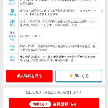
対象と
AI開発経験）
なる方
東京都中央区新川1-16-3 住友不動産茅場町ビル7F ※リモートワ
ーク可 【雇入れ直後】上記事業…
勤務地
月給：430,000円～710,000円※前職での賃金及びご経験・スキル
を考慮して検討いたします。※試用期間3ヶ月あ…
給与
650万円～1000万円
初年度
年収
9:00～17:45 （実働7時間45分／休憩60分）時間外労働有無：有
勤務
時間
※月平均残業約20時間
◆完全週休2日制（土・日）◆祝日◆年末年始休暇◆年次有給休
休日
休暇
暇（入社半年経過時点10日）◆特別休暇（慶…
求人詳細を見る
気になる
気になる求人を気になるに保存しよう！
会員登録
簡単1分！
（無料）