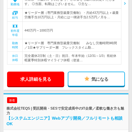
す。 ◎当面、転勤はございません。 ◎主な…
勤務地
★リーダー層（専門業務型裁量労働制）・月給43万円以上＋裁量
労働手当10万円以上・月給には一律諸手当2.5万円／月を…
給与
440万円～1000万円
初年度
年収
★リーダー層 専門業務型裁量労働制 みなし労働時間9時間
勤務
時間
／1日★サブリーダー層 フレックスタイム勤…
完全週休2日制（土・日）祝日、年末年始（12/31～1/3）有給休
休日
休暇
暇夏季特別休暇マイライフ休暇（使途…
求人詳細を見る
気になる
新着
株式会社TEQS | 受託開発・SESで安定成長中のIT企業／柔軟な働き方も魅
力
【システムエンジニア】Webアプリ開発／フルリモートも相談
OK