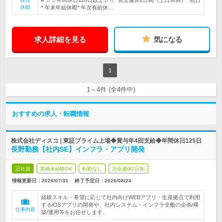
# ☆☆年間休日120日以上☆☆* 完全週休2日制（土日休み）* 祝日
休日
休暇
* 年末年始休暇* 年次有給休…
求人詳細を見る
気になる
1
1～4件 (全4件中)
おすすめの求人・転職情報
株式会社ディスコ | 東証プライム上場◆賞与年4回支給◆年間休日125日
長野勤務【社内SE】インフラ・アプリ開発
正社員
業種未経験OK
転勤なし
完全週休2日制
情報更新日：2026/07/31
終了予定日：
2026/08/24
経験スキル・希望に応じて社内向けWEBアプリ・生産拠点で利用
するiOSアプリの開発や、社内システム・インフラ全般の企画/構
仕事内容
築/運用等をお任せします。