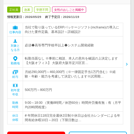
正社員
急募
学歴不問
女性のおしごと掲載中
情報更新日：2026/05/29
終了予定日：
2026/11/19
当社で取り扱っているERPパッケージソフト(mcframe)の導入に
向けた要件定義、基本設計～詳細設計
仕事内容
必須◆高等専門学校卒以上◆システム開発経験
対象と
なる方
転勤当面なし ※事前に相談、本人の意向を確認の上決定します
【大阪オフィス】 大阪府大阪市淀川区宮…
勤務地
月給290,000円～460,000円（※一律固定手当1万円含む）※経
験・年齢・能力を考慮して決定いたします※試用期…
給与
500万円～800万円
初年度
年収
9:00～18:00 （実働8時間／休憩60分）時間外労働有無：有（月平
勤務
時間
均20時間程度）
# 年間休日118日完全週休2日制※休日は会社カレンダーによる年
休日
休暇
間有給休暇10日～20日（下限日数は…