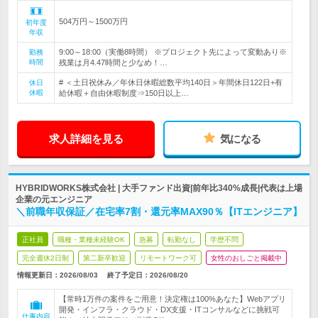
504万円～1500万円
初年度
年収
9:00～18:00（実働8時間） ※プロジェクト先によって変動あり※
勤務
時間
残業は月4.47時間と少なめ！…
# ＜土日祝休み／年休日休暇総数平均140日＞年間休日122日+有
休日
休暇
給休暇＋自由休暇制度⇒150日以上…
求人詳細を見る
気になる
HYBRIDWORKS株式会社 | 大手ファンド出資|前年比340%成長|代表は上場
企業の元エンジニア
＼前職年収保証／在宅率7割・還元率MAX90％【ITエンジニア】
正社員
職種・業種未経験OK
急募
転勤なし
学歴不問
完全週休2日制
第二新卒歓迎
リモートワーク可
女性のおしごと掲載中
情報更新日：2026/08/03
終了予定日：
2026/08/20
【常時1万件の案件をご用意！決定権は100%あなた】Webアプリ
開発・インフラ・クラウド・DX支援・ITコンサルなどに挑戦可
仕事内容