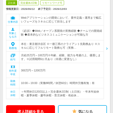
正社員
完全週休2日制
リモートワーク可
情報更新日：2026/06/12
終了予定日：
2026/12/03
Webアプリケーションの開発において、要件定義～運用まで幅広
いフェーズをスキルに応じて担当します
仕事内容
《必須》◆Web／オープン系開発の実務経験 ◆チームでの開発経
対象と
験 ◆基本的なビジネスコミュニケーションが可能な方
なる方
本社：東京都渋谷区 ※一都三県のクライアント先勤務あり ※ス
キルに応じてフルリモート勤務も可（実務…
勤務地
月給25万円～100万円※年齢、経験、能力を考慮の上、優遇しま
す。※試用期間6か月あり（待遇に変更なし）
給与
300万円～1200万円
初年度
年収
勤務
10:00～19:00（実働8時間／休憩60分）時間外労働有無：有
時間
＜年間休日120日以上＞完全週休2日制（土日祝）・年末年始休
休日
休暇
暇・夏季休暇・慶弔休暇・育児休暇・有給休…
求人詳細を見る
気になる