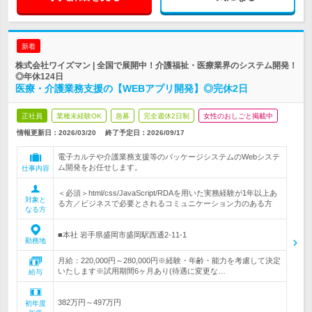
新着
株式会社ワイズマン | 全国で展開中！介護福祉・医療業界のシステム開発！
◎年休124日
医療・介護業務支援の【WEBアプリ開発】◎完休2日
正社員
業種未経験OK
急募
完全週休2日制
女性のおしごと掲載中
情報更新日：2026/03/20
終了予定日：
2026/09/17
電子カルテや介護業務支援等のパッケージシステムのWebシステ
ム開発をお任せします。
仕事内容
＜必須＞html/css/JavaScript/RDAを用いた実務経験が1年以上あ
対象と
る方／ビジネスで必要とされるコミュニケーション力のある方
なる方
■本社 岩手県盛岡市盛岡駅西通2-11-1
勤務地
月給：220,000円～280,000円※経験・年齢・能力を考慮して決定
いたします※試用期間6ヶ月あり(待遇に変更な…
給与
382万円～497万円
初年度