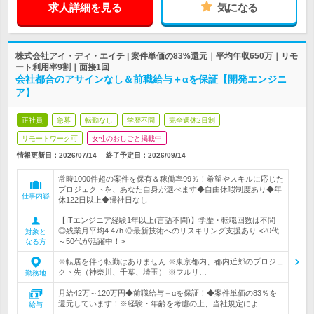
求人詳細を見る
気になる
株式会社アイ・ディ・エイチ | 案件単価の83%還元｜平均年収650万｜リモ
ート利用率9割｜面接1回
会社都合のアサインなし＆前職給与＋αを保証【開発エンジニ
ア】
正社員
急募
転勤なし
学歴不問
完全週休2日制
リモートワーク可
女性のおしごと掲載中
情報更新日：2026/07/14
終了予定日：
2026/09/14
常時1000件超の案件を保有＆稼働率99％！希望やスキルに応じた
プロジェクトを、あなた自身が選べます◆自由休暇制度あり◆年
仕事内容
休122日以上◆帰社日なし
【ITエンジニア経験1年以上(言語不問)】学歴・転職回数は不問
◎残業月平均4.47h ◎最新技術へのリスキリング支援あり <20代
対象と
～50代が活躍中！>
なる方
※転居を伴う転勤はありません ※東京都内、都内近郊のプロジェ
クト先（神奈川、千葉、埼玉） ※フルリ…
勤務地
月給42万～120万円◆前職給与＋αを保証！◆案件単価の83％を
還元しています！※経験・年齢を考慮の上、当社規定によ…
給与