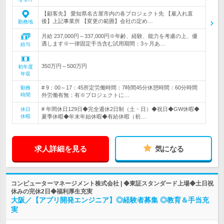
【顧客先】 愛知県名古屋市内の各プロジェクト先 【雇入れ直
後】上記事業所 【変更の範囲】会社の定め…
勤務地
月給 237,000円～337,000円※年齢、経験、能力を考慮の上、優
遇します※一律固定手当含む試用期間：3ヶ月あ…
給与
350万円～500万円
初年度
年収
# 9：00～17：45所定労働時間：7時間45分休憩時間：60分時間
勤務
時間
外労働有無：有※プロジェクトに…
# 年間休日129日◆完全週休2日制（土・日）◆祝日◆GW休暇◆
休日
休暇
夏季休暇◆年末年始休暇◆有給休暇（初…
求人詳細を見る
気になる
コンピューターマネージメント株式会社 | ◆東証スタンダード上場◆土日祝
休みの完休2日◆福利厚生充実
大阪／【アプリ開発エンジニア】◎経験者募集 ◎教育＆手当充
実