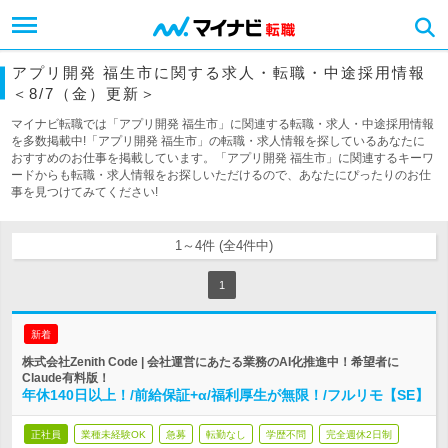
アプリ開発 福生市に関する求人・転職・中途採用情報
＜8/7（金）更新＞
マイナビ転職では「アプリ開発 福生市」に関連する転職・求人・中途採用情報
を多数掲載中!「アプリ開発 福生市」の転職・求人情報を探しているあなたに
おすすめのお仕事を掲載しています。「アプリ開発 福生市」に関連するキーワ
ードからも転職・求人情報をお探しいただけるので、あなたにぴったりのお仕
事を見つけてみてください!
1～4件 (全4件中)
1
新着
株式会社Zenith Code | 会社運営にあたる業務のAI化推進中！希望者に
Claude有料版！
年休140日以上！/前給保証+α/福利厚生が無限！/フルリモ【SE】
正社員
業種未経験OK
急募
転勤なし
学歴不問
完全週休2日制