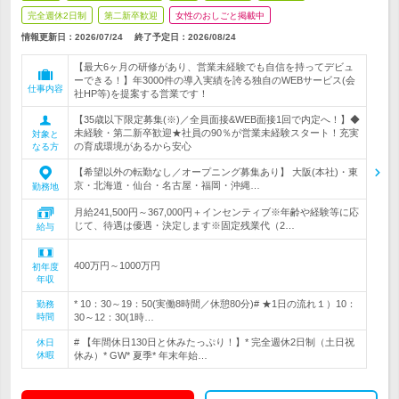
完全週休2日制
第二新卒歓迎
女性のおしごと掲載中
情報更新日：2026/07/24
終了予定日：
2026/08/24
【最大6ヶ月の研修があり、営業未経験でも自信を持ってデビュ
ーできる！】年3000件の導入実績を誇る独自のWEBサービス(会
仕事内容
社HP等)を提案する営業です！
【35歳以下限定募集(※)／全員面接&WEB面接1回で内定へ！】◆
未経験・第二新卒歓迎★社員の90％が営業未経験スタート！充実
対象と
の育成環境があるから安心
なる方
【希望以外の転勤なし／オープニング募集あり】 大阪(本社)・東
京・北海道・仙台・名古屋・福岡・沖縄…
勤務地
月給241,500円～367,000円＋インセンティブ※年齢や経験等に応
じて、待遇は優遇・決定します※固定残業代（2…
給与
400万円～1000万円
初年度
年収
* 10：30～19：50(実働8時間／休憩80分)# ★1日の流れ１）10：
勤務
時間
30～12：30(1時…
# 【年間休日130日と休みたっぷり！】* 完全週休2日制（土日祝
休日
休暇
休み）* GW* 夏季* 年末年始…