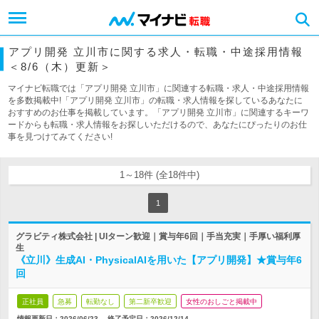
アプリ開発 立川市に関する求人・転職・中途採用情報
＜8/6（木）更新＞
マイナビ転職では「アプリ開発 立川市」に関連する転職・求人・中途採用情報
を多数掲載中!「アプリ開発 立川市」の転職・求人情報を探しているあなたに
おすすめのお仕事を掲載しています。「アプリ開発 立川市」に関連するキーワ
ードからも転職・求人情報をお探しいただけるので、あなたにぴったりのお仕
事を見つけてみてください!
1～18件 (全18件中)
1
グラビティ株式会社 | UIターン歓迎｜賞与年6回｜手当充実｜手厚い福利厚
生
《立川》生成AI・PhysicalAIを用いた【アプリ開発】★賞与年6
回
正社員
急募
転勤なし
第二新卒歓迎
女性のおしごと掲載中
情報更新日：2026/06/23
終了予定日：
2026/12/14