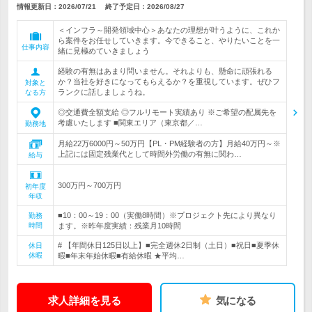
情報更新日：2026/07/21
終了予定日：
2026/08/27
＜インフラ～開発領域中心＞あなたの理想が叶うように、これか
ら案件をお任せしていきます。今できること、やりたいことを一
仕事内容
緒に見極めていきましょう
経験の有無はあまり問いません。それよりも、懸命に頑張れる
か？当社を好きになってもらえるか？を重視しています。ぜひフ
対象と
ランクに話しましょうね。
なる方
◎交通費全額支給 ◎フルリモート実績あり ※ご希望の配属先を
考慮いたします ■関東エリア（東京都／…
勤務地
月給22万6000円～50万円【PL・PM経験者の方】月給40万円～※
上記には固定残業代として時間外労働の有無に関わ…
給与
300万円～700万円
初年度
年収
■10：00～19：00（実働8時間）※プロジェクト先により異なり
勤務
時間
ます。※昨年度実績：残業月10時間
# 【年間休日125日以上】■完全週休2日制（土日）■祝日■夏季休
休日
休暇
暇■年末年始休暇■有給休暇 ★平均…
求人詳細を見る
気になる