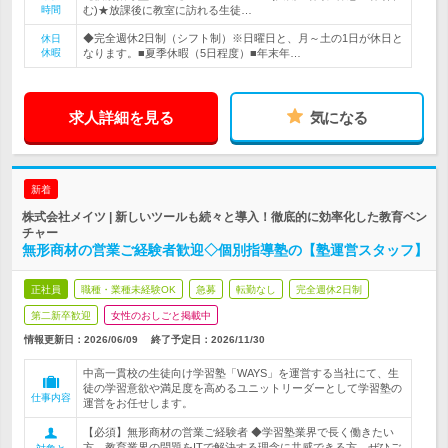
時間
む)★放課後に教室に訪れる生徒…
◆完全週休2日制（シフト制）※日曜日と、月～土の1日が休日と
休日
休暇
なります。■夏季休暇（5日程度）■年末年…
求人詳細を見る
気になる
新着
株式会社メイツ | 新しいツールも続々と導入！徹底的に効率化した教育ベン
チャー
無形商材の営業ご経験者歓迎◇個別指導塾の【塾運営スタッフ】
正社員
職種・業種未経験OK
急募
転勤なし
完全週休2日制
第二新卒歓迎
女性のおしごと掲載中
情報更新日：2026/06/09
終了予定日：
2026/11/30
中高一貫校の生徒向け学習塾「WAYS」を運営する当社にて、生
徒の学習意欲や満足度を高めるユニットリーダーとして学習塾の
仕事内容
運営をお任せします。
【必須】無形商材の営業ご経験者 ◆学習塾業界で長く働きたい
方、教育業界の問題をITで解決する理念に共感できる方、ぜひご