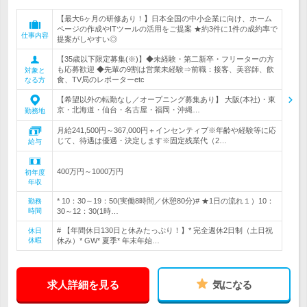
【最大6ヶ月の研修あり！】日本全国の中小企業に向け、ホーム
ページの作成やITツールの活用をご提案 ★約3件に1件の成約率で
仕事内容
提案がしやすい◎
【35歳以下限定募集(※)】◆未経験・第二新卒・フリーターの方
も応募歓迎 ◆先輩の9割は営業未経験⇒前職：接客、美容師、飲
対象と
食、TV局のレポーターetc
なる方
【希望以外の転勤なし／オープニング募集あり】 大阪(本社)・東
京・北海道・仙台・名古屋・福岡・沖縄…
勤務地
月給241,500円～367,000円＋インセンティブ※年齢や経験等に応
じて、待遇は優遇・決定します※固定残業代（2…
給与
400万円～1000万円
初年度
年収
* 10：30～19：50(実働8時間／休憩80分)# ★1日の流れ１）10：
勤務
時間
30～12：30(1時…
# 【年間休日130日と休みたっぷり！】* 完全週休2日制（土日祝
休日
休暇
休み）* GW* 夏季* 年末年始…
求人詳細を見る
気になる