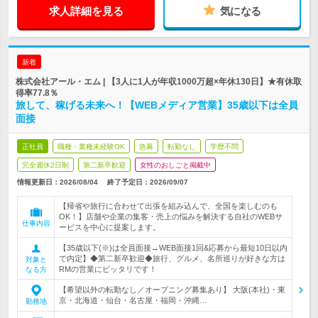
求人詳細を見る
気になる
新着
株式会社アール・エム | 【3人に1人が年収1000万超×年休130日】★有休取
得率77.8％
旅して、稼げる未来へ！【WEBメディア営業】35歳以下は全員
面接
正社員
職種・業種未経験OK
急募
転勤なし
学歴不問
完全週休2日制
第二新卒歓迎
女性のおしごと掲載中
情報更新日：2026/08/04
終了予定日：
2026/09/07
【帰省や旅行に合わせて出張を組み込んで、全国を楽しむのも
OK！】店舗や企業の集客・売上の悩みを解決する自社のWEBサ
仕事内容
ービスを中心に提案します。
【35歳以下(※)は全員面接→WEB面接1回&応募から最短10日以内
で内定】◆第二新卒歓迎◆旅行、グルメ、名所巡りが好きな方は
対象と
RMの営業にピッタリです！
なる方
【希望以外の転勤なし／オープニング募集あり】 大阪(本社)・東
京・北海道・仙台・名古屋・福岡・沖縄…
勤務地