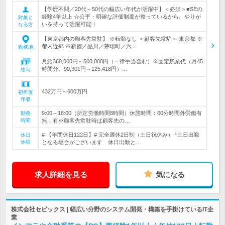
【学歴不問／20代～50代の幅広い年代が活躍中】＜必須＞■SEの
経験4年以上 ☆公平・明確な評価制度が整っているから、やりが
対象と
いを持って活躍可能！
なる方
【東京都内の顧客先常駐】 ※転勤なし ＜顧客先常駐＞ 東京都 ※
都内近郊 ※新宿／品川／茅場町／六…
勤務地
月給360,000円～500,000円（一律手当含む）※固定残業代（月45
時間分、90,301円～125,418円）…
給与
432万円～600万円
初年度
年収
9:00～18:00（所定労働時間8時間）休憩時間：60分時間外労働有
勤務
時間
無：有※顧客先常駐時は顧客先の…
# 【年間休日122日】# 完全週休2日制（土日祝休み）└土日出勤
休日
休暇
となる場合がございます 休日出勤と…
求人詳細を見る
気になる
株式会社セビックス | 幅広い分野のシステム開発・構築を手掛けているIT企
業