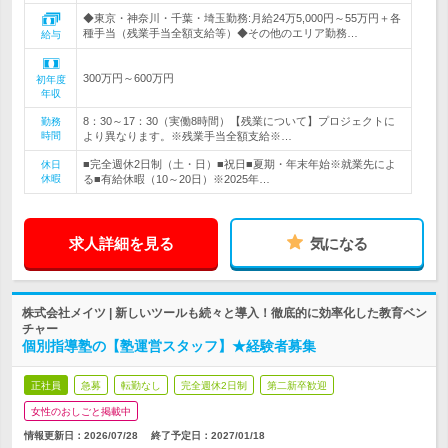
◆東京・神奈川・千葉・埼玉勤務:月給24万5,000円～55万円＋各
種手当（残業手当全額支給等）◆その他のエリア勤務…
給与
300万円～600万円
初年度
年収
8：30～17：30（実働8時間）【残業について】プロジェクトに
勤務
時間
より異なります。※残業手当全額支給※…
■完全週休2日制（土・日）■祝日■夏期・年末年始※就業先によ
休日
休暇
る■有給休暇（10～20日）※2025年…
求人詳細を見る
気になる
株式会社メイツ | 新しいツールも続々と導入！徹底的に効率化した教育ベン
チャー
個別指導塾の【塾運営スタッフ】★経験者募集
正社員
急募
転勤なし
完全週休2日制
第二新卒歓迎
女性のおしごと掲載中
情報更新日：2026/07/28
終了予定日：
2027/01/18