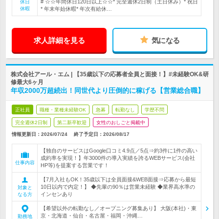
# ☆☆年間休日120日以上☆☆* 完全週休2日制（土日休み）* 祝日
休日
休暇
* 年末年始休暇* 年次有給休…
求人詳細を見る
気になる
株式会社アール・エム | 【35歳以下の応募者全員と面接！】#未経験OK&研
修最大6ヶ月
年収2000万超続出！同世代より圧倒的に稼げる【営業総合職】
正社員
職種・業種未経験OK
急募
転勤なし
学歴不問
完全週休2日制
第二新卒歓迎
女性のおしごと掲載中
情報更新日：2026/07/24
終了予定日：
2026/08/17
【独自のサービスはGoogle口コミ4.9点／5点⇒約3件に1件の高い
成約率を実現！】年3000件の導入実績を誇るWEBサービス(会社
仕事内容
HP等)を提案する営業です！
【7月入社もOK！35歳以下は全員面接&WEB面接⇒応募から最短
10日以内で内定！】 ◆先輩の90％は営業未経験 ◆業界高水準の
対象と
インセンあり
なる方
【希望以外の転勤なし／オープニング募集あり】 大阪(本社)・東
京・北海道・仙台・名古屋・福岡・沖縄…
勤務地