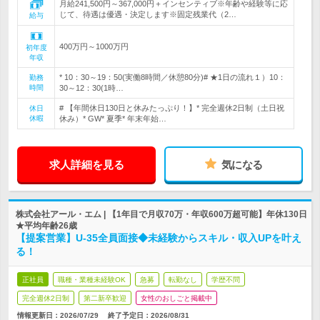
月給241,500円～367,000円＋インセンティブ※年齢や経験等に応
じて、待遇は優遇・決定します※固定残業代（2…
給与
400万円～1000万円
初年度
年収
* 10：30～19：50(実働8時間／休憩80分)# ★1日の流れ１）10：
勤務
時間
30～12：30(1時…
# 【年間休日130日と休みたっぷり！】* 完全週休2日制（土日祝
休日
休暇
休み）* GW* 夏季* 年末年始…
求人詳細を見る
気になる
株式会社アール・エム | 【1年目で月収70万・年収600万超可能】年休130日
★平均年齢26歳
【提案営業】U-35全員面接◆未経験からスキル・収入UPを叶え
る！
正社員
職種・業種未経験OK
急募
転勤なし
学歴不問
完全週休2日制
第二新卒歓迎
女性のおしごと掲載中
情報更新日：2026/07/29
終了予定日：
2026/08/31