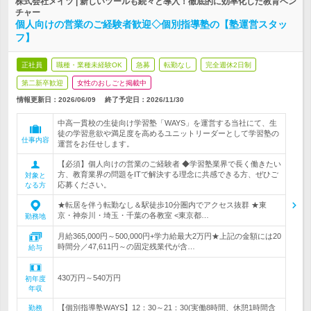
株式会社メイツ | 新しいツールも続々と導入！徹底的に効率化した教育ベン
チャー
個人向けの営業のご経験者歓迎◇個別指導塾の【塾運営スタッ
フ】
正社員
職種・業種未経験OK
急募
転勤なし
完全週休2日制
第二新卒歓迎
女性のおしごと掲載中
情報更新日：2026/06/09
終了予定日：
2026/11/30
中高一貫校の生徒向け学習塾「WAYS」を運営する当社にて、生
徒の学習意欲や満足度を高めるユニットリーダーとして学習塾の
仕事内容
運営をお任せします。
【必須】個人向けの営業のご経験者 ◆学習塾業界で長く働きたい
方、教育業界の問題をITで解決する理念に共感できる方、ぜひご
対象と
応募ください。
なる方
★転居を伴う転勤なし＆駅徒歩10分圏内でアクセス抜群 ★東
京・神奈川・埼玉・千葉の各教室 <東京都…
勤務地
月給365,000円～500,000円+学力給最大2万円★上記の金額には20
時間分／47,611円～の固定残業代が含…
給与
430万円～540万円
初年度
年収
【個別指導塾WAYS】12：30～21：30(実働8時間、休憩1時間含
勤務