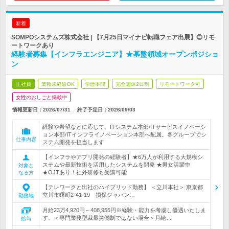
新着
SOMPOシステムズ株式会社 | 【7月25日マイナビ転職フェア出展】◎リモ
ートワークあり
経験者募集【インフラエンジニア】★基盤領域オープンポジショ
ン
正社員
業種未経験OK
学歴不問
完全週休2日制
リモートワーク可
女性のおしごと掲載中
情報更新日：2026/07/31
終了予定日：
2026/09/03
経験や希望などに応じて、ITシステム本部/ITサービスイノベーシ
ョン本部/ITインフライノベーション本部へ配属。各グループでシ
仕事内容
ステム開発を担当します
【インフラやアプリ開発の経験者】★6万人が利用する大規模シ
ステムや最新技術を活用したシステムを開発 ★男女活躍中
対象と
★OJTあり！社外研修も受講可能
なる方
【テレワークと出社のハイブリッド勤務】 ＜立川本社＞ 東京都
立川市曙町2-41-19 損保ジャパン…
勤務地
月給23万4,920円～408,955円※経験・能力を考慮し優遇いたしま
す。＜専門業務型裁量労働制ではない場合＞月給…
給与