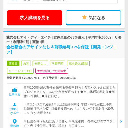
求人詳細を見る
気になる
株式会社アイ・ディ・エイチ | 案件単価の83%還元｜平均年収650万｜リモ
ート利用率9割｜面接1回
会社都合のアサインなし＆前職給与＋αを保証【開発エンジニ
ア】
正社員
急募
転勤なし
学歴不問
完全週休2日制
リモートワーク可
女性のおしごと掲載中
情報更新日：2026/07/14
終了予定日：
2026/09/14
常時1000件超の案件を保有＆稼働率99％！希望やスキルに応じた
プロジェクトを、あなた自身が選べます◆自由休暇制度あり◆年
仕事内容
休122日以上◆帰社日なし
【ITエンジニア経験1年以上(言語不問)】学歴・転職回数は不問
◎残業月平均4.47h ◎最新技術へのリスキリング支援あり <20代
対象と
～50代が活躍中！>
なる方
※転居を伴う転勤はありません ※東京都内、都内近郊のプロジェ
クト先（神奈川、千葉、埼玉） ※フルリ…
勤務地