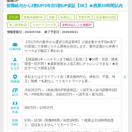
価値UP
前職給与から2割UP/3年目5割UP保証【SE】★残業20時間以内
正社員
業種未経験OK
急募
転勤なし
学歴不問
完全週休2日制
第二新卒歓迎
リモートワーク可
女性のおしごと掲載中
情報更新日：2026/07/08
終了予定日：
2026/08/31
【月1万件の案件から選択◎高定着率】上場企業や大手SIer直下
の現場にて各種システム開発を担当します。要件定義から本番リ
仕事内容
リースまで幅広く携われる
【SE経験1年～ベテランまで幅広く歓迎！】◆分野・言語・開発
環境一切不問！★最新技術＆上流工程にチャレンジできる！★自
対象と
社サービス開発もOK
なる方
本社またはクライアント先（東京都内中心、神奈川、千葉、埼
玉）勤務 ＊転勤なし ＊リモートワークも実…
勤務地
月給35万円～（前給2割UP実績保証）＋諸手当＋給与調整年2回
PL・PM採用の場合、月給60万円～＋諸手当＋賞与2回…
給与
450万円～1200万円
初年度
年収
9:30～18:30（実働8時間／休憩1時間）＊残業は月10時間程度
勤務
時間
と、ほぼありません＊リモートワー…