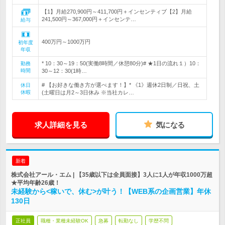
【1】月給270,900円～411,700円＋インセンティブ【2】月給
241,500円～367,000円＋インセンテ…
給与
400万円～1000万円
初年度
年収
* 10：30～19：50(実働8時間／休憩80分)# ★1日の流れ１）10：
勤務
時間
30～12：30(1時…
# 【お好きな働き方が選べます！】* 《1》週休2日制／日祝、土
休日
休暇
(土曜日は月2～3日休み ※当社カレ…
求人詳細を見る
気になる
新着
株式会社アール・エム | 【35歳以下は全員面接】3人に1人が年収1000万超
★平均年齢26歳！
未経験から<稼いで、休む>が叶う！【WEB系の企画営業】年休
130日
正社員
職種・業種未経験OK
急募
転勤なし
学歴不問