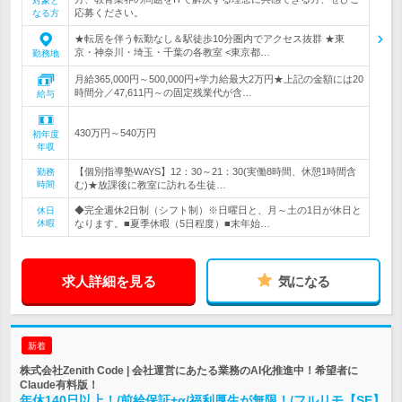
対象と
応募ください。
なる方
★転居を伴う転勤なし＆駅徒歩10分圏内でアクセス抜群 ★東
京・神奈川・埼玉・千葉の各教室 <東京都…
勤務地
月給365,000円～500,000円+学力給最大2万円★上記の金額には20
時間分／47,611円～の固定残業代が含…
給与
430万円～540万円
初年度
年収
【個別指導塾WAYS】12：30～21：30(実働8時間、休憩1時間含
勤務
時間
む)★放課後に教室に訪れる生徒…
◆完全週休2日制（シフト制）※日曜日と、月～土の1日が休日と
休日
休暇
なります。■夏季休暇（5日程度）■末年始…
求人詳細を見る
気になる
新着
株式会社Zenith Code | 会社運営にあたる業務のAI化推進中！希望者に
Claude有料版！
年休140日以上！/前給保証+α/福利厚生が無限！/フルリモ【SE】