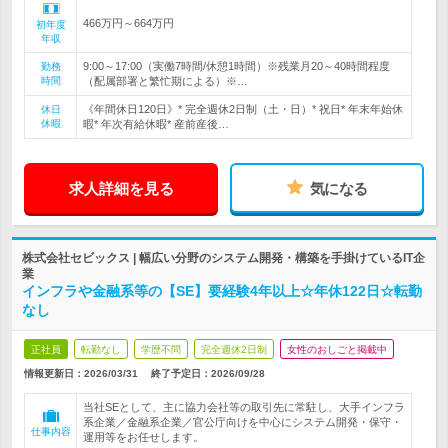
466万円～664万円
初年度
年収
9:00～17:00（実働7時間/休憩1時間）※残業月20～40時間程度
勤務
時間
（配属部署と繁忙期による）※…
《年間休日120日》* 完全週休2日制（土・日）* 祝日* 年末年始休
休日
休暇
暇* 年次有給休暇* 産前産後…
求人詳細を見る
気になる
株式会社セビックス | 幅広い分野のシステム開発・構築を手掛けているIT企
業
インフラや金融系等の【SE】要経験4年以上☆年休122日☆転勤
なし
正社員
転勤なし
学歴不問
完全週休2日制
女性のおしごと掲載中
情報更新日：2026/03/31
終了予定日：
2026/09/28
当社SEとして、主に協力会社等の取引先に常駐し、大手インフラ
系企業／金融系企業／官公庁向けを中心にシステム開発・保守・
仕事内容
運用等をお任せします。