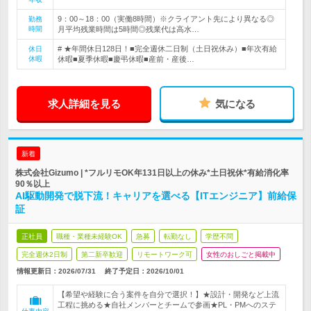
9：00～18：00（実働8時間）※クライアント先により異なる◎
勤務
時間
月平均残業時間は5時間◎残業代は高水…
# ★年間休日128日！■完全週休二日制（土日祝休み）■年次有給
休日
休暇
休暇■夏季休暇■慶弔休暇■産前・産後…
求人詳細を見る
気になる
新着
株式会社Gizumo | *フルリモOK年131日以上の休み*土日祝休*有給消化率
90％以上
AI駆動開発で脱下流！キャリアを選べる【ITエンジニア】前給保
証
正社員
職種・業種未経験OK
急募
転勤なし
学歴不問
完全週休2日制
第二新卒歓迎
リモートワーク可
女性のおしごと掲載中
情報更新日：2026/07/31
終了予定日：
2026/10/01
【希望や経験に合う案件を自分で選択！】★設計・開発など上流
工程に挑める★自社メンバーとチームで参画★PL・PMへのステ