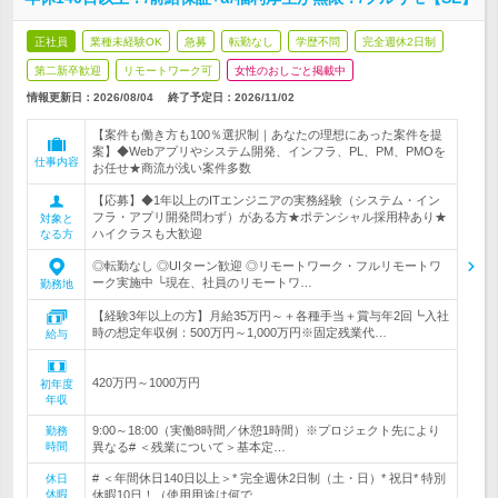
正社員
業種未経験OK
急募
転勤なし
学歴不問
完全週休2日制
第二新卒歓迎
リモートワーク可
女性のおしごと掲載中
情報更新日：2026/08/04
終了予定日：
2026/11/02
【案件も働き方も100％選択制｜あなたの理想にあった案件を提
案】◆Webアプリやシステム開発、インフラ、PL、PM、PMOを
仕事内容
お任せ★商流が浅い案件多数
【応募】◆1年以上のITエンジニアの実務経験（システム・イン
フラ・アプリ開発問わず）がある方★ポテンシャル採用枠あり★
対象と
ハイクラスも大歓迎
なる方
◎転勤なし ◎UIターン歓迎 ◎リモートワーク・フルリモートワ
ーク実施中 └現在、社員のリモートワ…
勤務地
【経験3年以上の方】月給35万円～＋各種手当＋賞与年2回┗入社
時の想定年収例：500万円～1,000万円※固定残業代…
給与
420万円～1000万円
初年度
年収
9:00～18:00（実働8時間／休憩1時間）※プロジェクト先により
勤務
時間
異なる# ＜残業について＞基本定…
# ＜年間休日140日以上＞* 完全週休2日制（土・日）* 祝日* 特別
休日
休暇
休暇10日！（使用用途は何で…