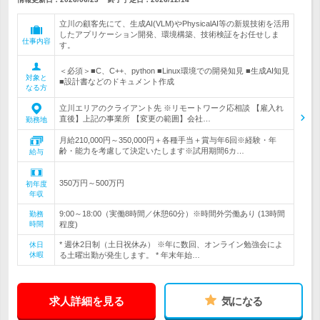
立川の顧客先にて、生成AI(VLM)やPhysicalAI等の新規技術を活用
したアプリケーション開発、環境構築、技術検証をお任せしま
仕事内容
す。
＜必須＞■C、C++、python ■Linux環境での開発知見 ■生成AI知見
対象と
■設計書などのドキュメント作成
なる方
立川エリアのクライアント先 ※リモートワーク応相談 【雇入れ
直後】上記の事業所 【変更の範囲】会社…
勤務地
月給210,000円～350,000円＋各種手当＋賞与年6回※経験・年
齢・能力を考慮して決定いたします※試用期間6カ…
給与
350万円～500万円
初年度
年収
9:00～18:00（実働8時間／休憩60分）※時間外労働あり (13時間
勤務
時間
程度)
* 週休2日制（土日祝休み） ※年に数回、オンライン勉強会によ
休日
休暇
る土曜出勤が発生します。 * 年末年始…
求人詳細を見る
気になる