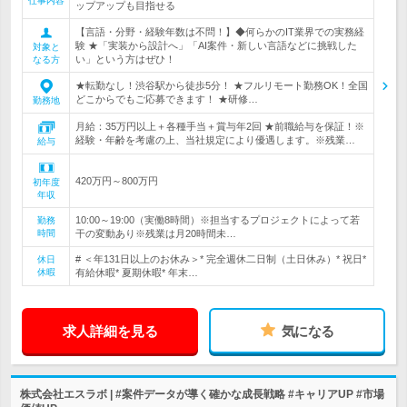
仕事内容
ップアップも目指せる
【言語・分野・経験年数は不問！】◆何らかのIT業界での実務経
験 ★「実装から設計へ」「AI案件・新しい言語などに挑戦した
対象と
い」という方はぜひ！
なる方
★転勤なし！渋谷駅から徒歩5分！ ★フルリモート勤務OK！全国
どこからでもご応募できます！ ★研修…
勤務地
月給：35万円以上＋各種手当＋賞与年2回 ★前職給与を保証！※
経験・年齢を考慮の上、当社規定により優遇します。※残業…
給与
420万円～800万円
初年度
年収
10:00～19:00（実働8時間）※担当するプロジェクトによって若
勤務
時間
干の変動あり※残業は月20時間未…
# ＜年131日以上のお休み＞* 完全週休二日制（土日休み）* 祝日*
休日
休暇
有給休暇* 夏期休暇* 年末…
求人詳細を見る
気になる
株式会社エスラボ | #案件データが導く確かな成長戦略 #キャリアUP #市場