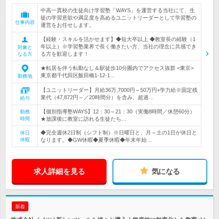
中高一貫校の生徒向け学習塾「WAYS」を運営する当社にて、生
徒の学習意欲や満足度を高めるユニットリーダーとして学習塾の
仕事内容
運営をお任せします。
【経験・スキルを活かせます】◆短大卒以上 ◆教室長の経験（1
年以上）※学習塾業界で長く働きたい方、当社の理念に共感でき
対象と
る方を歓迎します！
なる方
★転居を伴う転勤なし＆駅徒歩10分圏内でアクセス抜群 <東京>
東京都千代田区飯田橋1-12-1…
勤務地
【ユニットリーダー】月給36万,7000円～50万円+学力給※固定残
業代（47,872円～／20時間分）を含み、超過…
給与
【個別指導塾WAYS】12：30～21：30（実働8時間／休憩60分）
勤務
時間
★放課後に教室に訪れる生徒たち…
◆完全週休2日制（シフト制）※日曜日と、月～土の1日が休日と
休日
休暇
なります。◆GW休暇◆夏季休暇◆年末年始…
求人詳細を見る
気になる
新着