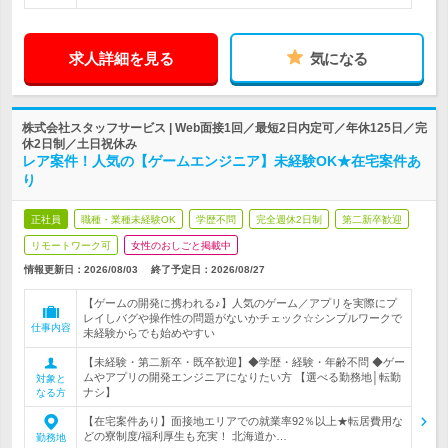
求人詳細を見る
気になる
株式会社スタッフサービス | Web面接1回／最短2日内定可／年休125日／完
休2日制／土日祝休み
レア案件！人気の【ゲームエンジニア】未経験OK★在宅案件あ
り
正社員
職種・業種未経験OK
学歴不問
完全週休2日制
第二新卒歓迎
リモートワーク可
女性のおしごと掲載中
情報更新日：2026/08/03
終了予定日：
2026/08/27
【ゲームの開発に携われる♪】人気のゲーム／アプリを実際にプ
レイしバグや操作性の問題がないかチェック☆シンプルワークで
仕事内容
未経験からでも始めやすい
【未経験・第二新卒・既卒歓迎】◆学歴・経験・年齢不問 ◆ゲー
ムやアプリの開発エンジニアになりたい方 【選べる勤務地│転勤
対象と
ナシ】
なる方
【在宅案件あり】面接地エリアでの就業率92％以上★転居費用な
どの寮制度/福利厚生も充実！ 北海道か…
勤務地