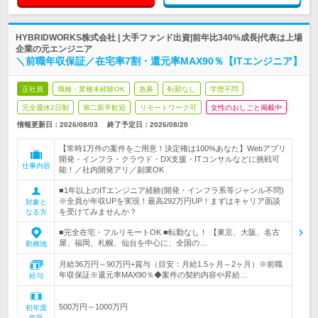
HYBRIDWORKS株式会社 | 大手ファンド出資|前年比340%成長|代表は上場
企業の元エンジニア
＼前職年収保証／在宅率7割・還元率MAX90％【ITエンジニア】
正社員
職種・業種未経験OK
急募
転勤なし
学歴不問
完全週休2日制
第二新卒歓迎
リモートワーク可
女性のおしごと掲載中
情報更新日：2026/08/03
終了予定日：
2026/08/20
【常時1万件の案件をご用意！決定権は100%あなた】Webアプリ
開発・インフラ・クラウド・DX支援・ITコンサルなどに挑戦可
仕事内容
能！／社内開発アリ／副業OK
■1年以上のITエンジニア経験(開発・インフラ系等ジャンル不問)
※全員が年収UPを実現！最高292万円UP！まずはキャリア面談
対象と
を受けてみませんか？
なる方
■完全在宅・フルリモートOK ■転勤なし！ 【東京、大阪、名古
屋、福岡、札幌、仙台を中心に、全国の…
勤務地
月給36万円～90万円+賞与（目安：月給1.5ヶ月～2ヶ月）※前職
年収保証※還元率MAX90％◆案件の契約内容や昇給…
給与
500万円～1000万円
初年度
年収