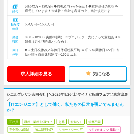
月給42万～120万円◆前職給与＋αを保証！◆案件単価の83％を
還元しています！※経験・年齢を考慮の上、当社規定によ…
給与
504万円～1500万円
初年度
年収
9:00～18:00（実働8時間） ※プロジェクト先によって変動あり※
勤務
時間
残業は月4.47時間と少なめ！…
# ＜土日祝休み／年休日休暇総数平均140日＞年間休日122日+有
休日
休暇
給休暇＋自由休暇制度⇒150日以上…
求人詳細を見る
気になる
シエルプレザン合同会社 | ＼2026年9/26(土)マイナビ転職フェア@東京出展
／
【ITエンジニア】として働く、私たちの日常を覗いてみません
か？
正社員
職種・業種未経験OK
急募
転勤なし
学歴不問
完全週休2日制
第二新卒歓迎
リモートワーク可
女性のおしごと掲載中