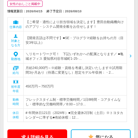
女性のおしごと掲載中
情報更新日：2026/04/15
終了予定日：
2026/08/10
【ご希望・適性により担当領域を決定します】豊田自動織機向け
のアプリ・システム開発全般をお任せします！
仕事内容
【開発言語は不問です】■SE・プログラマ経験をお持ちの方（目
対象と
安3年以上）
なる方
＼リモートワーク可！ 下記いずれかへの配属となります／ ■亀
城オフィス 愛知県刈谷市城町1-25-…
勤務地
月給240,000円～※経験・資格を考慮し決定いたします※試用期
間3か月あり（待遇に変更なし）想定モデル年収例：・2…
給与
450万円～750万円
初年度
年収
フレックスタイム制・標準労働時間／1日8時間・コアタイムな
勤務
時間
し・標準的な労働時間帯／8:00～17:0…
# 年間休日121日（2024年）■完全週休2日制（土日）※トヨタカ
休日
休暇
レンダーに準ずる■有給休暇：12…
求人詳細を見る
気になる