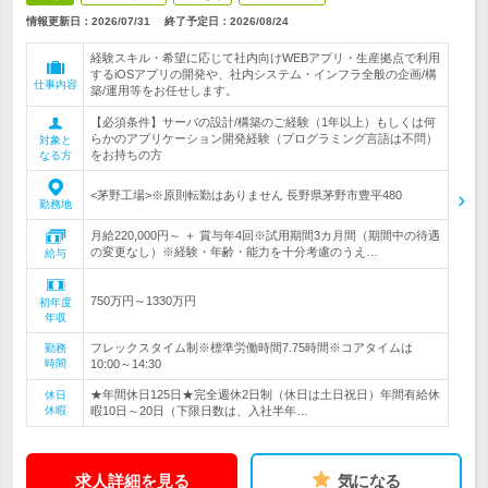
情報更新日：2026/07/31
終了予定日：
2026/08/24
経験スキル・希望に応じて社内向けWEBアプリ・生産拠点で利用
するiOSアプリの開発や、社内システム・インフラ全般の企画/構
仕事内容
築/運用等をお任せします。
【必須条件】サーバの設計/構築のご経験（1年以上）もしくは何
らかのアプリケーション開発経験（プログラミング言語は不問）
対象と
をお持ちの方
なる方
<茅野工場>※原則転勤はありません 長野県茅野市豊平480
勤務地
月給220,000円～ ＋ 賞与年4回※試用期間3カ月間（期間中の待遇
の変更なし）※経験・年齢・能力を十分考慮のうえ…
給与
750万円～1330万円
初年度
年収
フレックスタイム制※標準労働時間7.75時間※コアタイムは
勤務
時間
10:00～14:30
★年間休日125日★完全週休2日制（休日は土日祝日）年間有給休
休日
休暇
暇10日～20日（下限日数は、入社半年…
求人詳細を見る
気になる