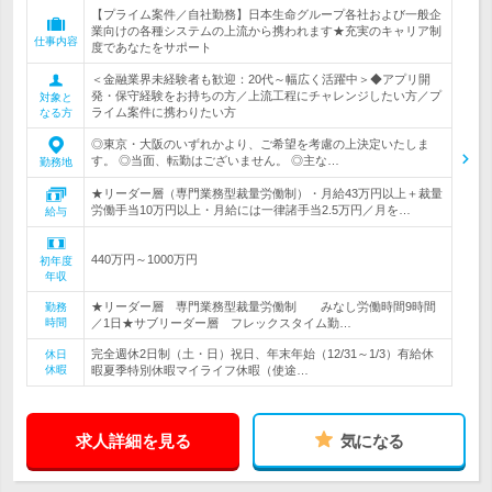
【プライム案件／自社勤務】日本生命グループ各社および一般企
業向けの各種システムの上流から携われます★充実のキャリア制
仕事内容
度であなたをサポート
＜金融業界未経験者も歓迎：20代～幅広く活躍中＞◆アプリ開
発・保守経験をお持ちの方／上流工程にチャレンジしたい方／プ
対象と
ライム案件に携わりたい方
なる方
◎東京・大阪のいずれかより、ご希望を考慮の上決定いたしま
す。 ◎当面、転勤はございません。 ◎主な…
勤務地
★リーダー層（専門業務型裁量労働制）・月給43万円以上＋裁量
労働手当10万円以上・月給には一律諸手当2.5万円／月を…
給与
440万円～1000万円
初年度
年収
★リーダー層 専門業務型裁量労働制 みなし労働時間9時間
勤務
時間
／1日★サブリーダー層 フレックスタイム勤…
完全週休2日制（土・日）祝日、年末年始（12/31～1/3）有給休
休日
休暇
暇夏季特別休暇マイライフ休暇（使途…
求人詳細を見る
気になる