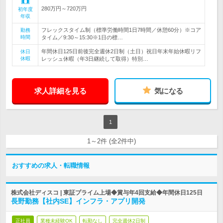
280万円～720万円
初年度
年収
フレックスタイム制（標準労働時間1日7時間／休憩60分）※コア
勤務
時間
タイム／9:30～15:30※1日の標…
年間休日125日前後完全週休2日制（土日）祝日年末年始休暇リフ
休日
休暇
レッシュ休暇（年3日継続して取得）特別…
求人詳細を見る
気になる
1
1～2件 (全2件中)
おすすめの求人・転職情報
株式会社ディスコ | 東証プライム上場◆賞与年4回支給◆年間休日125日
長野勤務【社内SE】インフラ・アプリ開発
正社員
業種未経験OK
転勤なし
完全週休2日制