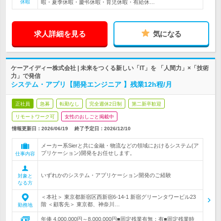
休暇
暇・夏季休暇・慶弔休暇・育児休暇・有給休…
求人詳細を見る
気になる
ケーアイディー株式会社 | 未来をつくる新しい「IT」を 「人間力」×「技術
力」で発信
システム・アプリ【開発エンジニア 】残業12h程/月
正社員
急募
転勤なし
完全週休2日制
第二新卒歓迎
リモートワーク可
女性のおしごと掲載中
情報更新日：2026/06/19
終了予定日：
2026/12/10
メーカー系Sierと共に金融・物流などの領域におけるシステム(ア
プリケーション)開発をお任せします。
仕事内容
いずれかのシステム・アプリケーション開発のご経験
対象と
なる方
＜本社＞ 東京都新宿区西新宿6-14-1 新宿グリーンタワービル23
階 ＜顧客先＞ 東京都、神奈川…
勤務地
年俸 4,000,000円～8,000,000円■固定残業有無：有■固定残業時