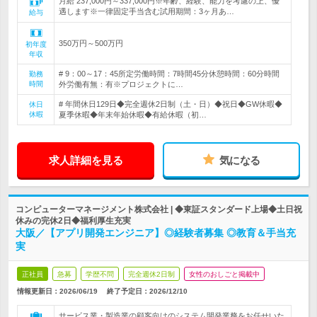
月給 237,000円～337,000円※年齢、経験、能力を考慮の上、優
遇します※一律固定手当含む試用期間：3ヶ月あ…
給与
350万円～500万円
初年度
年収
# 9：00～17：45所定労働時間：7時間45分休憩時間：60分時間
勤務
時間
外労働有無：有※プロジェクトに…
# 年間休日129日◆完全週休2日制（土・日）◆祝日◆GW休暇◆
休日
休暇
夏季休暇◆年末年始休暇◆有給休暇（初…
求人詳細を見る
気になる
コンピューターマネージメント株式会社 | ◆東証スタンダード上場◆土日祝
休みの完休2日◆福利厚生充実
大阪／【アプリ開発エンジニア】◎経験者募集 ◎教育＆手当充
実
正社員
急募
学歴不問
完全週休2日制
女性のおしごと掲載中
情報更新日：2026/06/19
終了予定日：
2026/12/10
サービス業・製造業の顧客向けのシステム開発業務をお任せいた