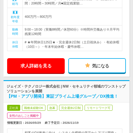
間：20時間～30時間／月■固定残業額…
給与
400万円～800万円
初年度
年収
9:00～18:00（実働8時間／休憩60分）※時間外労働あり※月平均
勤務
時間
残業12時間
# ★年間休日125日★・完全週休2日制（土日祝休み）・有給休暇
休日
休暇
（10日～）・年末年始休暇・慶弔休暇…
求人詳細を見る
気になる
ジェイズ・テクノロジー株式会社 | NW・セキュリティ領域のワンストップ
ソリューションを展開
【PM・アプリ開発】東証プライム上場グループ／DX推進！
正社員
職種未経験OK
急募
完全週休2日制
リモートワーク可
女性のおしごと掲載中
情報更新日：2026/05/29
終了予定日：
2026/11/19
顧客のDX推進に向け、システム化構想の策定からアプリ開発・