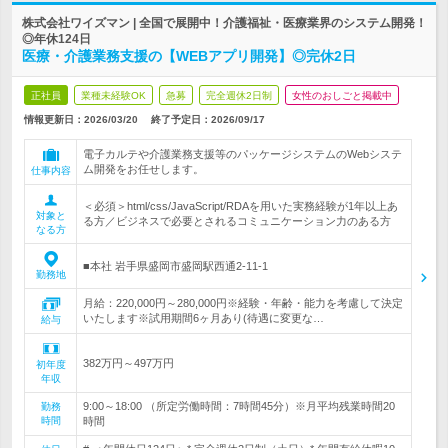
株式会社ワイズマン | 全国で展開中！介護福祉・医療業界のシステム開発！
◎年休124日
医療・介護業務支援の【WEBアプリ開発】◎完休2日
正社員
業種未経験OK
急募
完全週休2日制
女性のおしごと掲載中
情報更新日：2026/03/20
終了予定日：
2026/09/17
電子カルテや介護業務支援等のパッケージシステムのWebシステ
ム開発をお任せします。
仕事内容
＜必須＞html/css/JavaScript/RDAを用いた実務経験が1年以上あ
対象と
る方／ビジネスで必要とされるコミュニケーション力のある方
なる方
■本社 岩手県盛岡市盛岡駅西通2-11-1
勤務地
月給：220,000円～280,000円※経験・年齢・能力を考慮して決定
いたします※試用期間6ヶ月あり(待遇に変更な…
給与
382万円～497万円
初年度
年収
9:00～18:00 （所定労働時間：7時間45分）※月平均残業時間20
勤務
時間
時間