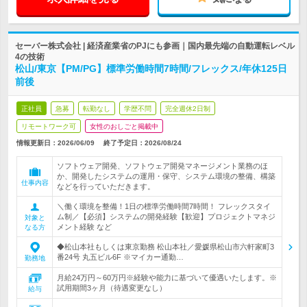
セーバー株式会社 | 経済産業省のPJにも参画｜国内最先端の自動運転レベル
4の技術
松山/東京【PM/PG】標準労働時間7時間/フレックス/年休125日
前後
正社員
急募
転勤なし
学歴不問
完全週休2日制
リモートワーク可
女性のおしごと掲載中
情報更新日：2026/06/09
終了予定日：
2026/08/24
ソフトウェア開発、ソフトウェア開発マネージメント業務のほ
か、開発したシステムの運用・保守、システム環境の整備、構築
仕事内容
などを行っていただきます。
＼働く環境を整備！1日の標準労働時間7時間！ フレックスタイ
ム制／【必須】システムの開発経験【歓迎】プロジェクトマネジ
対象と
メント経験 など
なる方
◆松山本社もしくは東京勤務 松山本社／愛媛県松山市六軒家町3
番24号 丸五ビル6F ※マイカー通勤…
勤務地
月給24万円～60万円※経験や能力に基づいて優遇いたします。※
試用期間3ヶ月（待遇変更なし）
給与