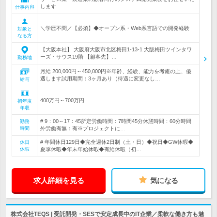
します
仕事内容
＼学歴不問／【必須】◆オープン系・Web系言語での開発経験
対象と
なる方
【大阪本社】 大阪府大阪市北区梅田1-13-1 大阪梅田ツインタワ
ーズ・サウス19階 【顧客先】…
勤務地
月給 200,000円～450,000円※年齢、経験、能力を考慮の上、優
遇します試用期間：3ヶ月あり（待遇に変更なし…
給与
400万円～700万円
初年度
年収
# 9：00～17：45所定労働時間：7時間45分休憩時間：60分時間
勤務
時間
外労働有無：有※プロジェクトに…
# 年間休日129日◆完全週休2日制（土・日）◆祝日◆GW休暇◆
休日
休暇
夏季休暇◆年末年始休暇◆有給休暇（初…
求人詳細を見る
気になる
株式会社TEQS | 受託開発・SESで安定成長中のIT企業／柔軟な働き方も魅