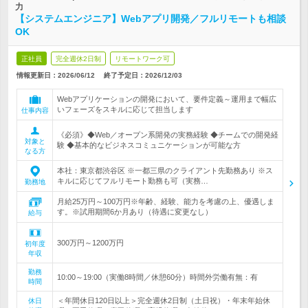
力
【システムエンジニア】Webアプリ開発／フルリモートも相談
OK
正社員
完全週休2日制
リモートワーク可
情報更新日：2026/06/12
終了予定日：
2026/12/03
Webアプリケーションの開発において、要件定義～運用まで幅広
いフェーズをスキルに応じて担当します
仕事内容
《必須》◆Web／オープン系開発の実務経験 ◆チームでの開発経
対象と
験 ◆基本的なビジネスコミュニケーションが可能な方
なる方
本社：東京都渋谷区 ※一都三県のクライアント先勤務あり ※ス
キルに応じてフルリモート勤務も可（実務…
勤務地
月給25万円～100万円※年齢、経験、能力を考慮の上、優遇しま
す。※試用期間6か月あり（待遇に変更なし）
給与
300万円～1200万円
初年度
年収
勤務
10:00～19:00（実働8時間／休憩60分）時間外労働有無：有
時間
＜年間休日120日以上＞完全週休2日制（土日祝）・年末年始休
休日