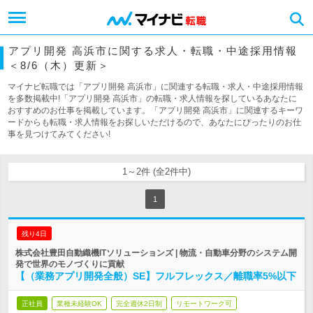
アプリ開発 高浜市に関する求人・転職・中途採用情報
＜8/6（木）更新＞
マイナビ転職では「アプリ開発 高浜市」に関連する転職・求人・中途採用情報
を多数掲載中!「アプリ開発 高浜市」の転職・求人情報を探しているあなたに
おすすめのお仕事を掲載しています。「アプリ開発 高浜市」に関連するキーワ
ードからも転職・求人情報をお探しいただけるので、あなたにぴったりのお仕
事を見つけてみてください!
1～2件 (全2件中)
1
残り4日
株式会社豊田自動織機ITソリューションズ | 物流・自動車分野のシステム開
発で世界のモノづくりに貢献
【（業務アプリ開発全般）SE】フルフレックス／離職率5%以下
正社員
業種未経験OK
完全週休2日制
リモートワーク可