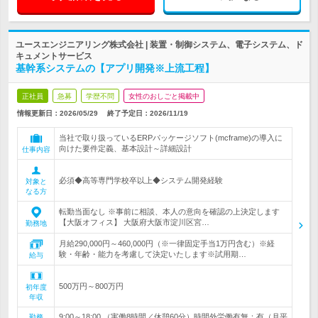
ユースエンジニアリング株式会社 | 装置・制御システム、電子システム、ド
キュメントサービス
基幹系システムの【アプリ開発※上流工程】
正社員
急募
学歴不問
女性のおしごと掲載中
情報更新日：2026/05/29
終了予定日：
2026/11/19
当社で取り扱っているERPパッケージソフト(mcframe)の導入に
向けた要件定義、基本設計～詳細設計
仕事内容
必須◆高等専門学校卒以上◆システム開発経験
対象と
なる方
転勤当面なし ※事前に相談、本人の意向を確認の上決定します
【大阪オフィス】 大阪府大阪市淀川区宮…
勤務地
月給290,000円～460,000円（※一律固定手当1万円含む）※経
験・年齢・能力を考慮して決定いたします※試用期…
給与
500万円～800万円
初年度
年収
9:00～18:00 （実働8時間／休憩60分）時間外労働有無：有（月平
勤務