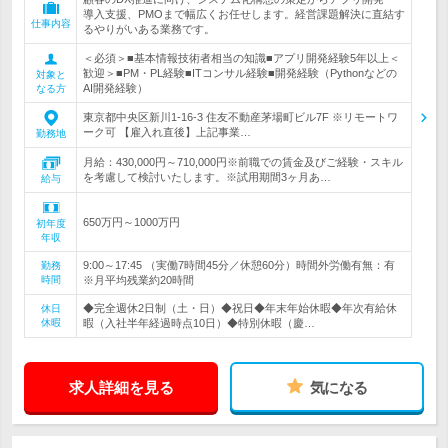
導入支援、PMOまで幅広くお任せします。経営課題解決に直結す
仕事内容
るやりがいある業務です。
＜必須＞■基本情報技術者相当の知識■アプリ開発経験5年以上＜
歓迎＞■PM・PL経験■ITコンサル経験■開発経験（Pythonなどの
対象と
AI開発経験）
なる方
東京都中央区新川1-16-3 住友不動産茅場町ビル7F ※リモートワ
ーク可 【雇入れ直後】上記事業…
勤務地
月給：430,000円～710,000円※前職での賃金及びご経験・スキル
を考慮して検討いたします。※試用期間3ヶ月あ…
給与
650万円～1000万円
初年度
年収
9:00～17:45 （実働7時間45分／休憩60分）時間外労働有無：有
勤務
時間
※月平均残業約20時間
◆完全週休2日制（土・日）◆祝日◆年末年始休暇◆年次有給休
休日
休暇
暇（入社半年経過時点10日）◆特別休暇（慶…
求人詳細を見る
気になる