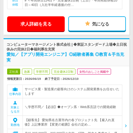
# ＜年間休日124日＞* 完全週休2日制（土日）* 年間有給休暇10
休日
休暇
日～40日（入社半年経過後の付…
求人詳細を見る
気になる
コンピューターマネージメント株式会社 | ◆東証スタンダード上場◆土日祝
休みの完休2日◆福利厚生充実
愛知／【アプリ開発エンジニア】◎経験者募集 ◎教育＆手当充
実
正社員
急募
学歴不問
完全週休2日制
女性のおしごと掲載中
情報更新日：2026/06/19
終了予定日：
2026/12/10
サービス業・製造業の顧客向けのシステム開発業務をお任せいた
します
仕事内容
＼学歴不問／【必須】◆オープン系・Web系言語での開発経験
対象と
なる方
【顧客先】 愛知県名古屋市内の各プロジェクト先 【雇入れ直
後】上記事業所 【変更の範囲】会社の定め…
勤務地