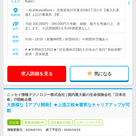
flutter）
なる方
＜AsahikawaBase＞ 北海道旭川市東光5条5丁目1-6 【雇入れ直
後】上記の事業所 【変…
勤務地
月給 200,000円～340,000円※年齢、経験、能力を考慮の上、決
定します。※試用期間3カ月(待遇変更なし)
給与
勤務
9:00～18:00（実働8時間／休憩60分）※時間外労働あり
時間
# ★年間休日120日★* 完全週休2日制(土日休み)* 祝日* 有給休暇*
休日
休暇
産休・育休制度
求人詳細を見る
気になる
ニッセイ情報テクノロジー株式会社 | 国内最大級の生命保険会社「日本生
命」IT戦略企業
大規模な【アプリ開発】★上流工程★着実なキャリアアップが可
能
正社員
業種未経験OK
完全週休2日制
リモートワーク可
情報更新日：2026/07/21
終了予定日：
2026/10/19