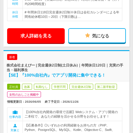
時間
均20時間程度）
# 年間休日118日完全週休2日制※休日は会社カレンダーによる年
休日
休暇
間有給休暇10日～20日（下限日数は…
求人詳細を見る
気になる
新着
株式会社まえびー | 完全週休2日制(土日休み)｜年間休日120日｜充実の手
当・福利厚生
【SE】『100%自社内』でアプリ開発に集中できる！
正社員
急募
転勤なし
学歴不問
完全週休2日制
第二新卒歓迎
女性のおしごと掲載中
情報更新日：2026/06/05
終了予定日：
2026/11/26
【100%自社内開発の環境で活躍】Webシステム・アプリ開発の
二本柱で、あなたの経験を活かせる分野をお任せします！
仕事内容
【応募条件】◎いずれかの利用経験をお持ちの方（PHP、
Python、PostgreSQL、MySQL、Kotlin、Objective-C、Swift、
対象と