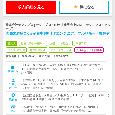
求人詳細を見る
気になる
株式会社テクノプロ | テクノプロ・IT社 【業界売上No.1 テクノプロ・グル
ープ】
実務未経験OK☆定着率9割【ITエンジニア】フルリモート案件有
正社員
職種・業種未経験OK
急募
転勤なし
学歴不問
完全週休2日制
第二新卒歓迎
リモートワーク可
女性のおしごと掲載中
情報更新日：2026/08/04
終了予定日：
2026/09/07
【上流工程に携われる★受託開発あり★独自の研修制度でサポー
ト】自動車や宇宙航空・製造・官公庁などのアプリ・システム設
仕事内容
計・開発
【残業月11.1H／退職金あり／定着率9割以上】未経験でもIT知識
のある方（独学OK）、少しでもIT系の実務経験がある方は優遇
対象と
します！※20～50代活躍中
なる方
【全国に拠点あり★希望しない転勤なし★U・Iターン歓迎】 ★時
差出勤あり ★現住所×希望エリア考慮…
勤務地
未経験者：月給23万～40万円経験者：月給25万～50万円加え
て、残業代全額支給＋賞与2回(前年度約4.0ヵ月分)＋…
給与