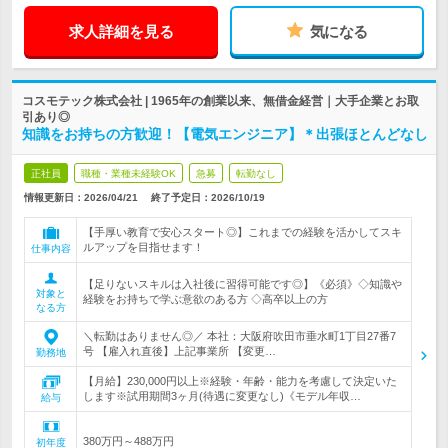
求人詳細を見る
気になる
コスモテック株式会社 | 1965年の創業以来、無借金経営｜大手企業とお取
引あり◎
知識をお持ちの方歓迎！【電気エンジニア】＊出張ほとんどなし
正社員
職種・業種未経験OK
急募
転勤なし
情報更新日：2026/04/21
終了予定日：
2026/10/19
【手厚い教育で安心スタート◎】これまでの経験を活かしてスキ
ルアップを目指せます！
仕事内容
【足りないスキルは入社後に習得可能です◎】《必須》◇知識や
対象と
経験をお持ちで学ぶ意欲のある方 ◇高卒以上の方
なる方
＼転勤はありません◎／ 本社：大阪府吹田市垂水町1丁目27番7
号 【雇入れ直後】上記事業所 【変更…
勤務地
【月給】230,000円以上※経験・年齢・能力を考慮して決定いた
します※試用期間3ヶ月(待遇に変更なし)《モデル年収…
給与
380万円～488万円
初年度