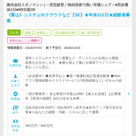
株式会社スギノマシン | ～安定経営／独自技術で高い市場シェア～■完全週
休2日■WEB面OK
《富山》システムやクラウドなど【SE】★年休122日★経験者募
集
正社員
急募
転勤なし
完全週休2日制
第二新卒歓迎
女性のおしごと掲載中
情報更新日：2026/07/03
終了予定日：
2026/12/24
基幹システムやクラウド基盤など、ITシステムの企画から構築・
改善をお任せします。★腰を据えて働ける環境でライフステージ
仕事内容
変わっても安心。
《必須要件》◆高専卒以上 ◆第一種運転免許普通自動車 ◆Web
アプリ開発経験やクラウドサービスの利用経験などいずれかの経
対象と
験
なる方
＜滑川事業所＞ 富山県滑川市栗山2880 【雇入れ直後】上記事業
所 【変更の範囲】会社の定める各事…
勤務地
日給月給248,000円～430,000円＋諸手当★給与アップ努力宣言企
業★※あなたの経験・年齢・スキルに応じて優遇…
給与
450万円～800万円
初年度
年収