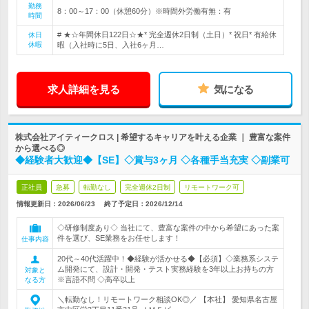
勤務
8：00～17：00（休憩60分）※時間外労働有無：有
時間
# ★☆年間休日122日☆★* 完全週休2日制（土日）* 祝日* 有給休
休日
休暇
暇（入社時に5日、入社6ヶ月…
求人詳細を見る
気になる
株式会社アイティークロス | 希望するキャリアを叶える企業 ｜ 豊富な案件
から選べる◎
◆経験者大歓迎◆【SE】◇賞与3ヶ月 ◇各種手当充実 ◇副業可
正社員
急募
転勤なし
完全週休2日制
リモートワーク可
情報更新日：2026/06/23
終了予定日：
2026/12/14
◇研修制度あり◇ 当社にて、豊富な案件の中から希望にあった案
件を選び、SE業務をお任せします！
仕事内容
20代～40代活躍中！◆経験が活かせる◆【必須】◇業務系システ
ム開発にて、設計・開発・テスト実務経験を3年以上お持ちの方
対象と
※言語不問 ◇高卒以上
なる方
＼転勤なし！リモートワーク相談OK◎／ 【本社】 愛知県名古屋