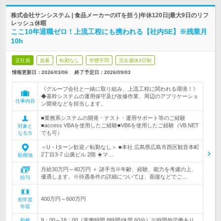
株式会社サンシステム | 食品メーカーのITを担う|年休120日|最大9日のリフ
レッシュ休暇
ここ10年退職ゼロ！上流工程にも携われる【社内SE】※残業月
10h
正社員
急募
転勤なし
学歴不問
完全週休2日制
情報更新日：2026/03/06
終了予定日：
2026/09/03
《グループ会社と一緒に取り組み、上流工程に関われる環境！》
◆基幹システムの運用保守及び改修作業、周辺のアプリケーショ
仕事内容
ン開発などを担当します。
■業務系システムの開発・テスト・運用サポート等のご経験
■access VBAを使用したご経験■VB6を使用したご経験（VB.NET
対象と
でも可）
なる方
＜U・Iターン歓迎／転勤なし＞ ■本社 広島県広島市西区観音本町
2丁目3-7 山廣ビル 2階 ★マ…
勤務地
月給30万円～40万円 ＋ 諸手当※年齢、経験、能力を考慮の上、
優遇します。※待遇条件の詳細については、面接などでご…
給与
400万円～600万円
初年度
年収
9：00～18：00（実働時間 8時間/休憩 60分）※時間外労働あり
勤務