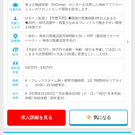
省エネ無線技術「EnOcean」センサーを活用したWebアプリケー
ションのフロントエンド開発を担当します。
仕事内容
UIターン歓迎！【学歴不問】◆開発の実務経験2年以上ある方
◆20代～40代活躍中！残業少なめ＆フレックスで働きやすい環境
対象と
も特徴です
なる方
＜本社＞ 神奈川県横須賀市神明町1-50 ＜YRP（横須賀リサーチ
パーク）＞ 神奈川県横須賀市光の…
勤務地
【月給】31万円～39万円※経験・年齢・能力を考慮して決定いた
します※試用期間3ヶ月あり(待遇に変更なし)＼＼入社3…
給与
420万円～630万円
初年度
年収
# ＜フレックスタイム制＞標準労働時間 1日 7時間45分コアタイ
勤務
時間
ム 10:00～15:00標準労…
# 【年間休日125日】* 完全週休2日制（土・日）* 祝日* 年末年始
休日
休暇
休暇* 有給休暇：初年度10…
求人詳細を見る
気になる