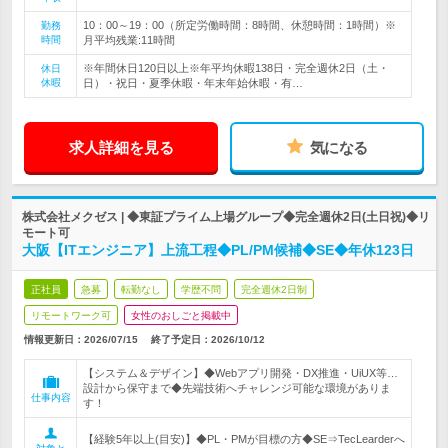
10：00～19：00（所定労働時間：8時間、休憩時間：1時間）※
勤務
時間
月平均残業:11時間
※年間休日120日以上※年平均休暇138日・完全週休2日（土・
休日
休暇
日）・祝日・夏季休暇・年末年始休暇・有…
求人詳細を見る
気になる
株式会社メクゼス | ◆東証プライム上場グループ◆完全週休2日(土日祝)◆リ
モート可
大阪【ITエンジニア】上流工程◆PL/PM候補◆SE◆年休123日
正社員
急募
転勤なし
学歴不問
完全週休2日制
リモートワーク可
女性のおしごと掲載中
情報更新日：2026/07/15
終了予定日：
2026/10/12
【システム＆デザイン】◆Webアプリ開発・DX推進・UiUX等…
設計から保守まで◆先端技術へチャレンジ可能な環境がありま
仕事内容
す！
【経験5年以上(目安)】◆PL・PMが目標の方◆SE⇒TecLearderへ