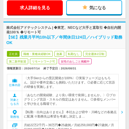
求人詳細を見る
気になる
株式会社アドテックシステム | ◆東芝、NECなど大手と直取引 ◆自社内開
発100％ ◆リモート可
【SE】残業月平均10h以下／年間休日124日／ハイブリッド勤務
OK
正社員
職種・業種未経験OK
急募
転勤なし
完全週休2日制
第二新卒歓迎
リモートワーク可
女性のおしごと掲載中
情報更新日：2026/07/14
終了予定日：
2026/08/31
〈大手SIerからの受託開発が100%〉◎実装フェーズはもちろ
ん、設計や要件定義にも挑戦いただけます。◎必要に応じC言語
仕事内容
の研修を実施します。
〈あなたの開発経験、より良い環境で発揮しませんか。〉◎プロ
グラミング言語・スキルの指定はありません。◎多様なメンバー
対象と
と学び合える職場です。
なる方
【転勤・出向はありません】 本社および府中・川崎などの各拠点
に配属 ※勤務先は希望を考慮し決定しま…
勤務地
月給22万2千円～39万円◆25歳例／月給259,000円◆27歳例／月