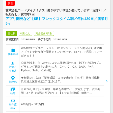
新着
株式会社コードダイナミクス | 働きやすい環境が整っています！完休2日／
転勤なし／賞与年2回
アプリ開発など【SE】フレックスタイム制／年休120日／残業月
5h
正社員
転勤なし
完全週休2日制
情報更新日：2026/05/15
終了予定日：
2026/11/05
Windowsアプリケーション、WEBソリューション開発からスマホ
アプリまで行う自社開発メインの当社で、SEとして活躍していた
仕事内容
だきます！
◎高卒以上、何らかのシステム開発経験あり、以下の言語のプロ
グラミング経験をお持ちの方（C++、C、C#、JAVA、PHP、
対象と
Python、Swift、Kotlin等)
なる方
★転勤なし 各線「新横浜駅」より徒歩5分 【本社】 神奈川県横
浜市港北区新横浜2丁目13-13 T…
勤務地
月給240,000円～※経験・年齢を考慮の上、決定します。試用期
間：3ヵ月（待遇に変更なし）【モデル年収例】30代ー…
給与
400万円～800万円
初年度
年収