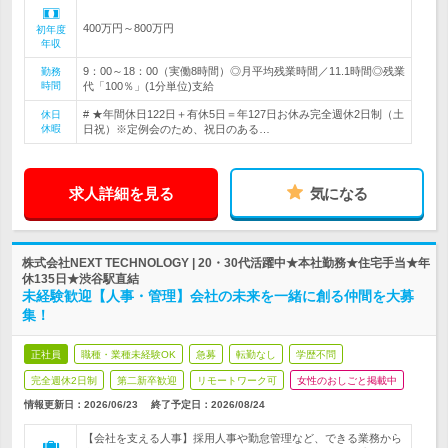
400万円～800万円
初年度
年収
9：00～18：00（実働8時間）◎月平均残業時間／11.1時間◎残業
勤務
時間
代「100％」(1分単位)支給
# ★年間休日122日＋有休5日＝年127日お休み完全週休2日制（土
休日
休暇
日祝）※定例会のため、祝日のある…
求人詳細を見る
気になる
株式会社NEXT TECHNOLOGY | 20・30代活躍中★本社勤務★住宅手当★年
休135日★渋谷駅直結
未経験歓迎【人事・管理】会社の未来を一緒に創る仲間を大募
集！
正社員
職種・業種未経験OK
急募
転勤なし
学歴不問
完全週休2日制
第二新卒歓迎
リモートワーク可
女性のおしごと掲載中
情報更新日：2026/06/23
終了予定日：
2026/08/24
【会社を支える人事】採用人事や勤怠管理など、できる業務から