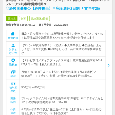
株式会社テレビ朝日メディアプレックス | テレビ朝日グループ/年休120日～/
フレックス制/標準労働時間7H
◇経験者募集◇【経理担当】＊完全週休2日制 ＊賞与年2回
正社員
急募
完全週休2日制
情報更新日：2026/06/19
終了予定日：
2026/12/10
日次・月次業務を中心に経理業務全般をご担当いただき、ゆくゆ
くは管理会計や決算業務といった中核領域をお任せします！
仕事内容
【30代～40代活躍中！】《必須》◆大学卒以上 ◆公認会計士も
しくは、税理士資格 ◆経理もしくは、会計領域での業務経験 ほ
対象と
か
なる方
【テレビ朝日メディアプレックス本社】 東京都港区西麻布1-2-9
EXタワー7階 【雇入れ直後】上…
勤務地
月給：300,000円以上※上記には固定残業代（月30時間分／
65,000円～）を含む。超過した場合は追加支給※経験…
給与
500万円～800万円
初年度
年収
フレックスタイム制（標準労働時間1日7時間）※コアタイムなし
勤務
時間
※1日の標準労働時間帯 10：00～18…
# 年間休日120日以上* 完全週休2日制（土日休み）└休日出勤の
休日
休暇
場合は代休にて対応、休日手当支給*…