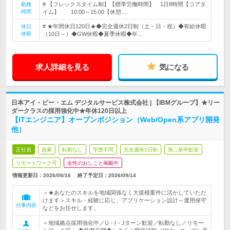
# 【フレックスタイム制】【標準労働時間】 1日8時間【コアタ
勤務
時間
イム】 10:00～15:00【休憩…
# ★年間休日120日★◆完全週休2日制（土・日・祝）◆有給休暇
休日
休暇
（10日～）◆GW休暇◆夏季休暇◆年…
求人詳細を見る
気になる
日本アイ・ビー・エム デジタルサービス株式会社 | 【IBMグループ】★リー
ダークラスの採用強化中★年休120日以上
【ITエンジニア】オープンポジション（Web/Open系アプリ開発
他）
正社員
急募
転勤なし
学歴不問
完全週休2日制
第二新卒歓迎
リモートワーク可
女性のおしごと掲載中
情報更新日：2026/06/16
終了予定日：
2026/09/14
＜★あなたのスキルを地域関係なく大規模案件に活かしていただ
けます＞スキル・経験に応じ、アプリケーション設計～運用保守
仕事内容
などをお任せします。
＜地域拠点採用強化中／U・I・Jターン歓迎／転勤なし／リモー