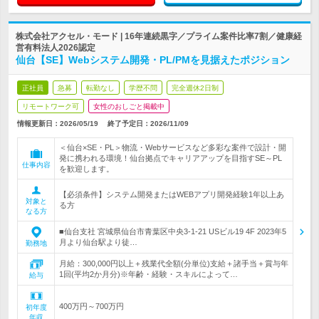
株式会社アクセル・モード | 16年連続黒字／プライム案件比率7割／健康経
営有料法人2026認定
仙台【SE】Webシステム開発・PL/PMを見据えたポジション
正社員
急募
転勤なし
学歴不問
完全週休2日制
リモートワーク可
女性のおしごと掲載中
情報更新日：2026/05/19
終了予定日：
2026/11/09
＜仙台×SE・PL＞物流・Webサービスなど多彩な案件で設計・開
発に携われる環境！仙台拠点でキャリアアップを目指すSE～PL
仕事内容
を歓迎します。
【必須条件】システム開発またはWEBアプリ開発経験1年以上あ
対象と
る方
なる方
■仙台支社 宮城県仙台市青葉区中央3-1-21 USビル19 4F 2023年5
月より仙台駅より徒…
勤務地
月給：300,000円以上＋残業代全額(分単位)支給＋諸手当＋賞与年
1回(平均2か月分)※年齢・経験・スキルによって…
給与
400万円～700万円
初年度
年収