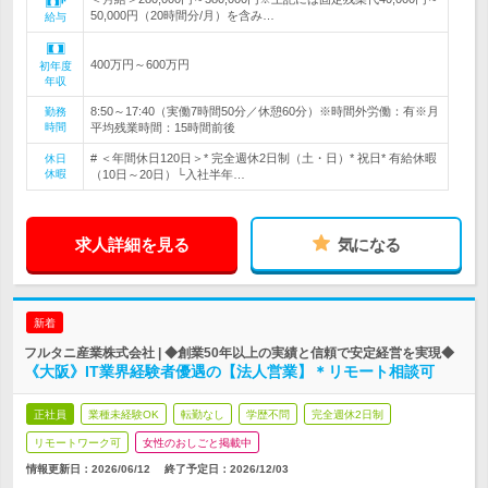
50,000円（20時間分/月）を含み…
給与
400万円～600万円
初年度
年収
8:50～17:40（実働7時間50分／休憩60分）※時間外労働：有※月
勤務
時間
平均残業時間：15時間前後
# ＜年間休日120日＞* 完全週休2日制（土・日）* 祝日* 有給休暇
休日
休暇
（10日～20日）└入社半年…
求人詳細を見る
気になる
新着
フルタニ産業株式会社 | ◆創業50年以上の実績と信頼で安定経営を実現◆
《大阪》IT業界経験者優遇の【法人営業】＊リモート相談可
正社員
業種未経験OK
転勤なし
学歴不問
完全週休2日制
リモートワーク可
女性のおしごと掲載中
情報更新日：2026/06/12
終了予定日：
2026/12/03