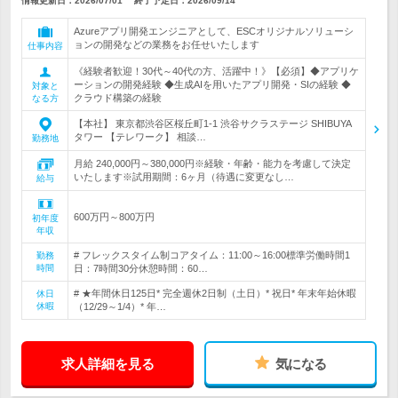
情報更新日：2026/07/01
終了予定日：
2026/09/14
Azureアプリ開発エンジニアとして、ESCオリジナルソリューシ
ョンの開発などの業務をお任せいたします
仕事内容
《経験者歓迎！30代～40代の方、活躍中！》【必須】◆アプリケ
ーションの開発経験 ◆生成AIを用いたアプリ開発・SIの経験 ◆
対象と
クラウド構築の経験
なる方
【本社】 東京都渋谷区桜丘町1-1 渋谷サクラステージ SHIBUYA
タワー 【テレワーク】 相談…
勤務地
月給 240,000円～380,000円※経験・年齢・能力を考慮して決定
いたします※試用期間：6ヶ月（待遇に変更なし…
給与
600万円～800万円
初年度
年収
# フレックスタイム制コアタイム：11:00～16:00標準労働時間1
勤務
時間
日：7時間30分休憩時間：60…
# ★年間休日125日* 完全週休2日制（土日）* 祝日* 年末年始休暇
休日
休暇
（12/29～1/4）* 年…
求人詳細を見る
気になる