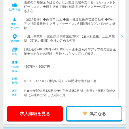
設備の予知保全をはじめとした製造現場を支えるポジションをお
任せします。★腰を据えて働ける環境でライフステージ変わって
仕事内容
も安心。
《必須要件》◆高専卒以上 ◆第一種運転免許普通自動車 ◆Web
アプリ開発経験やクラウドサービスの利用経験などいずれかの経
対象と
験
なる方
＜滑川事業所＞ 富山県滑川市栗山2880 【雇入れ直後】上記事業
所 【変更の範囲】会社の定める各事…
勤務地
日給月給248,000円～430,000円＋諸手当★給与アップ努力宣言企
業★※あなたの経験・年齢・スキルに応じて優遇…
給与
450万円～800万円
初年度
年収
勤務
8：00～17：00（休憩60分）※時間外労働有無：有
時間
# ★☆年間休日122日☆★* 完全週休2日制（土日）* 祝日* 有給休
休日
休暇
暇（入社時に5日、入社6ヶ月…
求人詳細を見る
気になる