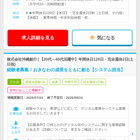
時間
（月平均10～20時間程度）
# ★年間休日120日【休日】・完全週休2日制（土日祝、その他）
休日
休暇
【休暇】・夏季休暇・年末年始休暇・有…
求人詳細を見る
気になる
株式会社沖縄銀行 | 【20代～40代活躍中】年間休日120日・完全週休2日(土
日祝)
経験者募集！おきなわの成長をともに創る【システム担当】
正社員
業種未経験OK
急募
学歴不問
完全週休2日制
女性のおしごと掲載中
情報更新日：2026/07/24
終了予定日：
2026/09/24
経験やスキル、希望などに応じて、デジタル業務やシステム業務
をお任せしていきます！
仕事内容
【応募条件】◎何らかのデジタル化やシステムに関する業務経験
対象と
がある方（詳細については、本文をご確認ください）
なる方