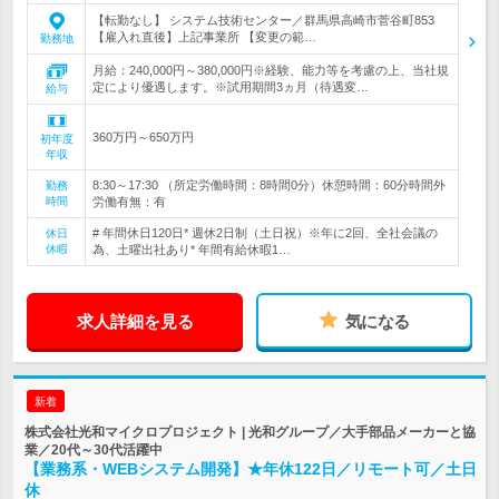
【転勤なし】 システム技術センター／群馬県高崎市菅谷町853
【雇入れ直後】上記事業所 【変更の範…
勤務地
月給：240,000円～380,000円※経験、能力等を考慮の上、当社規
定により優遇します。※試用期間3ヵ月（待遇変…
給与
360万円～650万円
初年度
年収
8:30～17:30 （所定労働時間：8時間0分）休憩時間：60分時間外
勤務
時間
労働有無：有
# 年間休日120日* 週休2日制（土日祝）※年に2回、全社会議の
休日
休暇
為、土曜出社あり* 年間有給休暇1…
求人詳細を見る
気になる
新着
株式会社光和マイクロプロジェクト | 光和グループ／大手部品メーカーと協
業／20代～30代活躍中
【業務系・WEBシステム開発】★年休122日／リモート可／土日
休