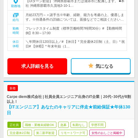
【UIターン歓迎】 沖縄県那覇市または浦添市に配属します。 ■本
社 沖縄県那覇市久茂地3-10-1…
勤務地
月給23万円～＋諸手当※年齢、経験、能力を考慮の上、優遇しま
す。※待遇条件の詳細については、面接などでご相談ください…
給与
フレックスタイム制度（標準労働時間7時間30分）# 【勤務時間
勤務
時間
例】8:30～17:00
＼年間休日120日以上／# 【休日】* 完全週休2日制（土、日）* 祝
休日
休暇
日# 【休暇】* 年末年始（1…
求人詳細を見る
気になる
新着
Carpe diem株式会社 | 社員全員エンジニア出身のIT企業｜20代~30代が8割
以上！
【ITエンジニア】あなたのキャリアに伴走★前給保証★年休130
日
正社員
職種・業種未経験OK
急募
転勤なし
学歴不問
完全週休2日制
第二新卒歓迎
リモートワーク可
女性のおしごと掲載中