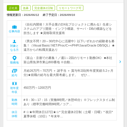
正社員
急募
完全週休2日制
リモートワーク可
情報更新日：2026/06/12
終了予定日：
2026/09/10
《自社内開発！大手企業のDX化プロジェクトに携わる》生産シ
ステムのアプリ開発・インフラ構築、サーバ・DBの構築などを
仕事内容
担当します ★資格取得支援有
《男女不問！20～30代中心に活躍中》以下いずれかの経験者を募
集！（Visual Basic/.NET/Proc/C++/PHP/Java/Oracle DB/SQL）★
対象と
遠方からの転職支援あり
なる方
《富山・京都での募集！／週1～2回のリモート勤務OK》 ■本社
富山県魚津市東山800番地 ※自動…
勤務地
月給26万円～70万円 ＋ 諸手当 ＋ 賞与年2回(昨年度実績:5.2ヶ月
分)★前職の給与を最大限考慮します。 ぜひ…
給与
450万円～1200万円
初年度
年収
# 8：30～17：15（実働8時間／休憩45分）※フレックスタイム制
勤務
時間
あり（標準労働時間8時間／コア…
# ☆★年間休日127日★☆* 完全週休2日制（土曜・日曜）* 祝日*
休日
休暇
夏季休暇（10日）* 年末年…