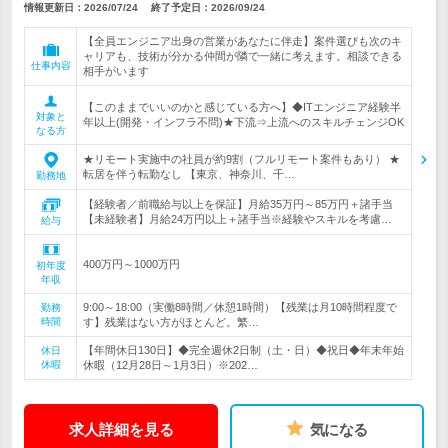
情報更新日：2026/07/24
終了予定日：
2026/09/24
【全員エンジニア出身の営業があなたに伴走】案件選びも次のキ
ャリアも、技術が分かる仲間が隣で一緒に考えます。相談できる
仕事内容
相手がいます
【このままでいいのかと感じている方へ】◆ITエンジニア経験半
対象と
年以上(開発・インフラ不問)★下流⇒上流へのスキルチェンジOK
なる方
★リモート実施中の社員が約9割（フルリモート案件もあり） ★
転居を伴う転勤なし 【東京、神奈川、千…
勤務地
【経験者／前職給与以上を保証】月給35万円～85万円＋諸手当
【未経験者】月給24万円以上＋諸手当※経験やスキルを考慮…
給与
400万円～1000万円
初年度
年収
9:00～18:00（実働8時間／休憩1時間）【残業は月10時間程度で
勤務
時間
す】残業はない方がほとんど。繁…
【年間休日130日】◆完全週休2日制（土・日）◆祝日◆年末年始
休日
休暇
休暇（12月28日～1月3日）※202…
求人詳細を見る
気になる