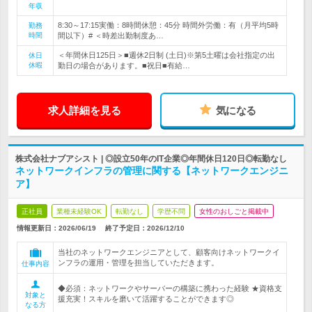
年収
8:30～17:15実働：8時間休憩：45分 時間外労働：有（月平均5時
勤務
時間
間以下）# ＜時差出勤制度あ…
＜年間休日125日＞■週休2日制 (土日)※第5土曜は会社指定の出
休日
休暇
勤日の場合があります。■祝日■有給…
求人詳細を見る
気になる
株式会社ナブアシスト | ◎設立50年のIT企業◎年間休日120日◎転勤なし
ネットワークインフラの管理に関する【ネットワークエンジニ
ア】
正社員
業種未経験OK
転勤なし
学歴不問
女性のおしごと掲載中
情報更新日：2026/06/19
終了予定日：
2026/12/10
当社のネットワークエンジニアとして、顧客向けネットワークイ
ンフラの運用・管理を担当していただきます。
仕事内容
◆必須：ネットワークやサーバーの構築に携わった経験 ★資格支
対象と
援充実！スキルを磨いて活躍することができます◎
なる方