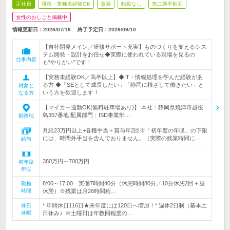
正社員
職種・業種未経験OK
急募
転勤なし
第二新卒歓迎
女性のおしごと掲載中
情報更新日：2026/07/16
終了予定日：
2026/09/10
【自社開発メイン／研修サポート充実】ものづくりを支えるシス
テム開発・設計をお任せ◆実際に使われている現場を見るの
仕事内容
も“やりがい”です！
【実務未経験OK／高卒以上】◆IT・情報処理を学んだ経験があ
る方 ◆「SEとして成長したい」「静岡に根ざして働きたい」と
対象と
いう方を歓迎します！
なる方
【マイカー通勤OK(無料駐車場あり)】 本社：静岡県焼津市越後
島357番地 配属部門：ISD事業部…
勤務地
月給23万円以上+各種手当＋賞与年2回※「初年度の年収」の下限
には、時間外手当を含んでおりません。（実際の残業時間に…
給与
380万円～700万円
初年度
年収
8:00～17:00 実働7時間40分（休憩時間80分／10分休憩2回＋昼
勤務
時間
休憩）※残業は月26時間程…
* 年間休日116日★来年度には120日へ増加！* 週休2日制（基本土
休日
休暇
日休み）※土曜日は年数回程度の…