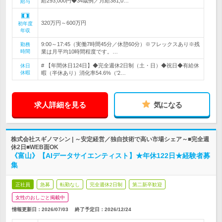
給293,000円◆34歳例／月給381,0…
給与
320万円～600万円
初年度
年収
9:00～17:45（実働7時間45分／休憩60分）※フレックスあり※残
勤務
時間
業は月平均10時間程度です。…
# 【年間休日124日】◆完全週休2日制（土・日）◆祝日◆有給休
休日
休暇
暇（半休あり）消化率54.6%（'2…
求人詳細を見る
気になる
株式会社スギノマシン | ～安定経営／独自技術で高い市場シェア～■完全週
休2日■WEB面OK
《富山》【AIデータサイエンティスト】★年休122日★経験者募
集
正社員
急募
転勤なし
完全週休2日制
第二新卒歓迎
女性のおしごと掲載中
情報更新日：2026/07/03
終了予定日：
2026/12/24