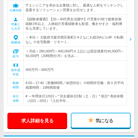
ITエンジニアを求める企業様に対し、最適な人材をマッチングし
提案するソリューション営業をお任せします。
仕事内容
【経験者優遇】【20～40代男女活躍中】IT営業やSEで顧客折衝
経験1年以上、人材紹介営業経験者も歓迎。働きやすさ・福利厚
対象と
生も充実しています。
なる方
＜本社＞ 大阪府大阪市西区新町2-4-2 なにわ筋SIAビル8F ※転勤
なし ※在宅勤務・リモート…
勤務地
＜月給＞280,000円～400,000円※上記には固定残業代40,000円～
50,000円（20時間分/月）を含み…
給与
400万円～600万円
初年度
年収
8:50～17:40（実働8時間／休憩50分）※時間外労働：有※月平均
勤務
時間
残業時間：15時間前後
# ＜年間休日120日＞* 完全週休2日制（土・日）* 祝日* 有給休暇
休日
休暇
（10日～20日）└入社半年…
求人詳細を見る
気になる