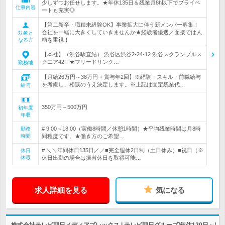
少しずつお任せします。★年休135日＆残業月8h以下でプライベ
仕事内容
ートも充実◎
【第二新卒・職種未経験OK】事業拡大に伴う新メンバー募集！
会社を一緒に大きくしていきませんか★経験者優遇／面接では人
対象と
柄を重視！
なる方
【本社】（渋谷駅直結） 渋谷区渋谷2-24-12 渋谷スクランブルス
クエア42F ★フリードリンク…
勤務地
【月給26万円～38万円 + 賞与年2回】※経験・スキル・前職給与
を考慮し、相談のうえ決定します。※上記は固定残業代…
給与
350万円～500万円
初年度
年収
# 9:00～18:00（実働8時間／休憩1時間）★平均残業時間は月8時
勤務
時間
間程度です。★働き方のご希望…
# ＼＼年間休日135日／／■完全週休2日制（土日休み）■祝日（※
休日
休暇
休日出勤の場合は振替休日を取得可能…
求人詳細を見る
気になる