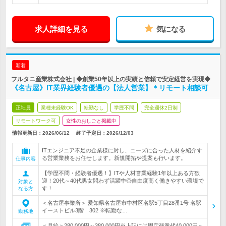
求人詳細を見る
気になる
新着
フルタニ産業株式会社 | ◆創業50年以上の実績と信頼で安定経営を実現◆
《名古屋》IT業界経験者優遇の【法人営業】＊リモート相談可
正社員
業種未経験OK
転勤なし
学歴不問
完全週休2日制
リモートワーク可
女性のおしごと掲載中
情報更新日：2026/06/12
終了予定日：
2026/12/03
ITエンジニア不足の企業様に対し、ニーズに合った人材を紹介す
る営業業務をお任せします。新規開拓や提案も行います。
仕事内容
【学歴不問・経験者優遇！】ITや人材営業経験1年以上ある方歓
迎！20代～40代男女問わず活躍中◎自由度高く働きやすい環境で
対象と
す！
なる方
＜名古屋事業所＞ 愛知県名古屋市中村区名駅5丁目28番1号 名駅
イーストビル3階 302 ※転勤な…
勤務地
＜月給＞280,000円～380,000円※上記には固定残業代40,000円～