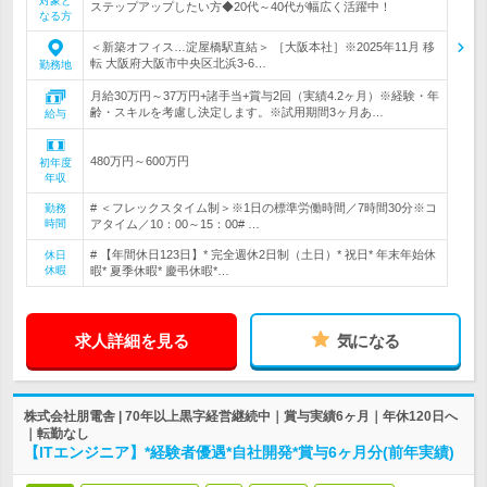
対象と
ステップアップしたい方◆20代～40代が幅広く活躍中！
なる方
＜新築オフィス…淀屋橋駅直結＞ ［大阪本社］※2025年11月 移
転 大阪府大阪市中央区北浜3-6…
勤務地
月給30万円～37万円+諸手当+賞与2回（実績4.2ヶ月）※経験・年
齢・スキルを考慮し決定します。※試用期間3ヶ月あ…
給与
480万円～600万円
初年度
年収
# ＜フレックスタイム制＞※1日の標準労働時間／7時間30分※コ
勤務
時間
アタイム／10：00～15：00# …
# 【年間休日123日】* 完全週休2日制（土日）* 祝日* 年末年始休
休日
休暇
暇* 夏季休暇* 慶弔休暇*…
求人詳細を見る
気になる
株式会社朋電舎 | 70年以上黒字経営継続中｜賞与実績6ヶ月｜年休120日へ
｜転勤なし
【ITエンジニア】*経験者優遇*自社開発*賞与6ヶ月分(前年実績)