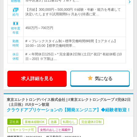
市中区栄3丁目11番31号 ＪＭＦビ…
勤務地
【月給】300,000円～500,000円 ※経験・年齢・能力を考慮して
決定いたします※試用期間6ヶ月あり(待遇に変…
給与
450万円～700万円
初年度
年収
# ＜フレックスタイム制＞標準労働時間8時間【コアタイム】
勤務
時間
10:00～15:00【標準労働時間帯…
# ＜年間休日125日＞* 完全週休2日制 (土日)* 祝日* 有給休暇 (10
休日
休暇
日～20日 ※下限は…
求人詳細を見る
気になる
東京エレクトロンデバイス株式会社 | #東京エレクトロングループ #完休2日
（土日祝）#UIターン歓迎
クラウドアプリケーションの【開発エンジニア】◆経験者歓迎！
正社員
業種未経験OK
急募
転勤なし
完全週休2日制
リモートワーク可
女性のおしごと掲載中