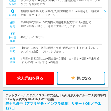
トワーク可＞ ◆学歴不問◆システム開発経験（Web・オープン系
対象と
など）をお持ちの方
なる方
札幌/仙台/幕張/長野/広島/北九州/沖縄募集！ ★転勤なし「地域限
定型」採用 ★U・I・Jターン…
勤務地
年俸制400万円～1000万円＋業績連動型賞与※12分割して
1/12（33万～83万円）を月々支給いたします。※入社…
給与
400万円～1000万円
初年度
年収
【9:00～17:36（休憩1時間／実働7時間36分）】または【フレッ
勤務
時間
クスタイム制】・フレキシブルタ…
# 年間休日120日以上■完全週休2日制（土・日）■祝日■年末年始
休日
休暇
（12月30日～1月3日）■有給休…
求人詳細を見る
気になる
アットフィールズテクノロジー株式会社 | ★外資系大手グループ★賞与平均
5.2ヶ月★残業月10~15h★WEB面接
若手活躍中【アプリ開発・インフラ構築】リモートOK／年休
127日