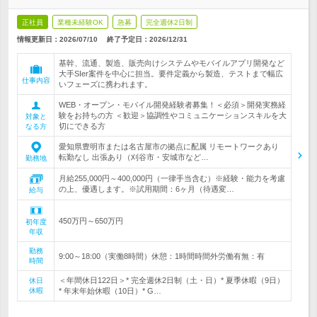
正社員
業種未経験OK
急募
完全週休2日制
情報更新日：2026/07/10
終了予定日：
2026/12/31
基幹、流通、製造、販売向けシステムやモバイルアプリ開発など
大手SIer案件を中心に担当。要件定義から製造、テストまで幅広
仕事内容
いフェーズに携われます。
WEB・オープン・モバイル開発経験者募集！＜必須＞開発実務経
験をお持ちの方 ＜歓迎＞協調性やコミュニケーションスキルを大
対象と
切にできる方
なる方
愛知県豊明市または名古屋市の拠点に配属 リモートワークあり
転勤なし 出張あり（刈谷市・安城市など…
勤務地
月給255,000円～400,000円（一律手当含む）※経験・能力を考慮
の上、優遇します。※試用期間：6ヶ月（待遇変…
給与
450万円～650万円
初年度
年収
勤務
9:00～18:00（実働8時間）休憩：1時間時間外労働有無：有
時間
＜年間休日122日＞* 完全週休2日制（土・日）* 夏季休暇（9日）
休日
休暇
* 年末年始休暇（10日）* G…