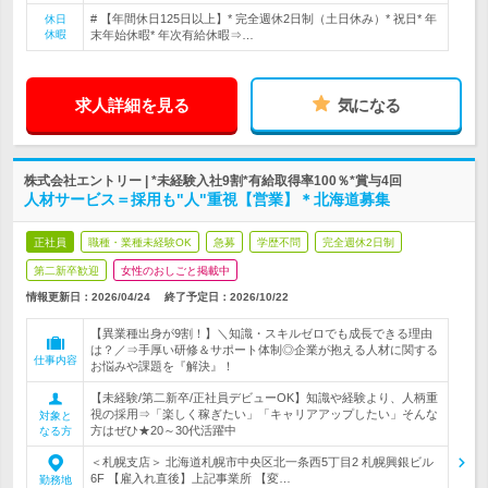
# 【年間休日125日以上】* 完全週休2日制（土日休み）* 祝日* 年
休日
休暇
末年始休暇* 年次有給休暇⇒…
求人詳細を見る
気になる
株式会社エントリー | *未経験入社9割*有給取得率100％*賞与4回
人材サービス＝採用も"人"重視【営業】＊北海道募集
正社員
職種・業種未経験OK
急募
学歴不問
完全週休2日制
第二新卒歓迎
女性のおしごと掲載中
情報更新日：2026/04/24
終了予定日：
2026/10/22
【異業種出身が9割！】＼知識・スキルゼロでも成長できる理由
は？／⇒手厚い研修＆サポート体制◎企業が抱える人材に関する
仕事内容
お悩みや課題を『解決』！
【未経験/第二新卒/正社員デビューOK】知識や経験より、人柄重
視の採用⇒「楽しく稼ぎたい」「キャリアアップしたい」そんな
対象と
方はぜひ★20～30代活躍中
なる方
＜札幌支店＞ 北海道札幌市中央区北一条西5丁目2 札幌興銀ビル
6F 【雇入れ直後】上記事業所 【変…
勤務地