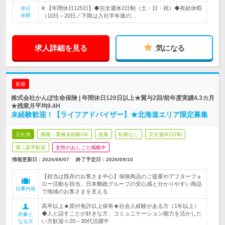
# 【年間休日125日】◆完全週休2日制（土・日・祝）◆有給休暇
休日
休暇
（10日～20日／下限は入社半年後の…
求人詳細を見る
気になる
新着
株式会社かんぽ生命保険 | 年間休日120日以上★賞与2回/前年度実績4.3カ月
★残業月平均9.4H
未経験歓迎！【ライフアドバイザー】★北海道エリア限定募集
正社員
職種・業種未経験OK
急募
転勤なし
完全週休2日制
第二新卒歓迎
女性のおしごと掲載中
情報更新日：2026/08/07
終了予定日：
2026/09/10
【担当は既存のお客さま中心】保険商品のご提案やアフターフォ
ロー活動を担当。日本郵政グループの安心感と分かりやすい商品
仕事内容
で地域のお客さまを支える
高卒以上★原付免許以上保有★社会人経験がある方（1年以上）
◆人と話すことが好きな方、コミュニケーション能力を活かした
対象と
い方歓迎☆20～30代活躍中
なる方