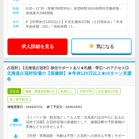
9:00～17:30（実働7時間30分）休憩時間:60分時間外労働有無：
勤務
時間
有残業月20時間程
# 【年間休日120日以上】# 完全週休2日制（土日祝休み）* 年末
休日
休暇
年始休暇（5日）* 有給休暇（1…
求人詳細を見る
気になる
占冠村 | 【北海道占冠村】移住サポートあり★札幌・帯広へのアクセス◎
北海道占冠村役場の【保健師】★年休120日以上★UIターン支援
有
正社員
職種・業種未経験OK
転勤なし
学歴不問
完全週休2日制
第二新卒歓迎
情報更新日：2026/07/31
終了予定日：
2026/10/01
【リゾート地・観光地としても人気！北海道のほぼ中心にある占
冠村で活躍】占冠村役場の保健師として、健康診断や予防接種の
仕事内容
実施などをお任せします。
【学歴・実務経験・年齢は不問！占冠村への居住も手厚くサポー