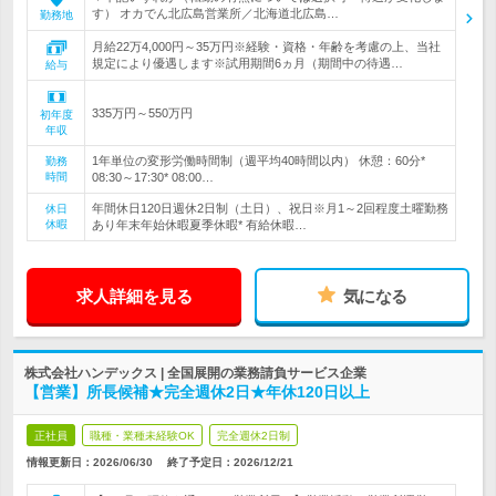
す） オカでん北広島営業所／北海道北広島…
勤務地
月給22万4,000円～35万円※経験・資格・年齢を考慮の上、当社
規定により優遇します※試用期間6ヵ月（期間中の待遇…
給与
335万円～550万円
初年度
年収
1年単位の変形労働時間制（週平均40時間以内） 休憩：60分*
勤務
時間
08:30～17:30* 08:00…
年間休日120日週休2日制（土日）、祝日※月1～2回程度土曜勤務
休日
休暇
あり年末年始休暇夏季休暇* 有給休暇…
求人詳細を見る
気になる
株式会社ハンデックス | 全国展開の業務請負サービス企業
【営業】所長候補★完全週休2日★年休120日以上
正社員
職種・業種未経験OK
完全週休2日制
情報更新日：2026/06/30
終了予定日：
2026/12/21