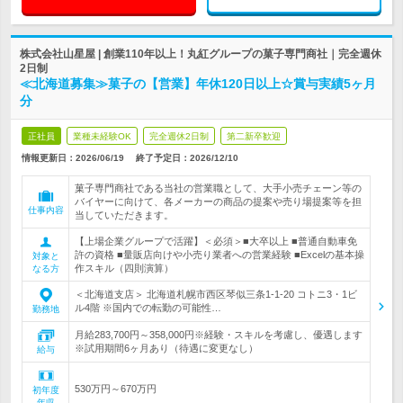
株式会社山星屋 | 創業110年以上！丸紅グループの菓子専門商社｜完全週休
2日制
≪北海道募集≫菓子の【営業】年休120日以上☆賞与実績5ヶ月
分
正社員
業種未経験OK
完全週休2日制
第二新卒歓迎
情報更新日：2026/06/19
終了予定日：
2026/12/10
菓子専門商社である当社の営業職として、大手小売チェーン等の
バイヤーに向けて、各メーカーの商品の提案や売り場提案等を担
仕事内容
当していただきます。
【上場企業グループで活躍】＜必須＞■大卒以上 ■普通自動車免
許の資格 ■量販店向けや小売り業者への営業経験 ■Excelの基本操
対象と
作スキル（四則演算）
なる方
＜北海道支店＞ 北海道札幌市西区琴似三条1-1-20 コトニ3・1ビ
ル4階 ※国内での転勤の可能性…
勤務地
月給283,700円～358,000円※経験・スキルを考慮し、優遇します
※試用期間6ヶ月あり（待遇に変更なし）
給与
530万円～670万円
初年度
年収