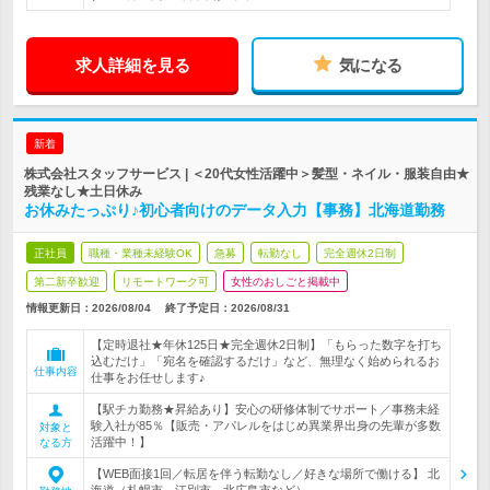
求人詳細を見る
気になる
新着
株式会社スタッフサービス | ＜20代女性活躍中＞髪型・ネイル・服装自由★
残業なし★土日休み
お休みたっぷり♪初心者向けのデータ入力【事務】北海道勤務
正社員
職種・業種未経験OK
急募
転勤なし
完全週休2日制
第二新卒歓迎
リモートワーク可
女性のおしごと掲載中
情報更新日：2026/08/04
終了予定日：
2026/08/31
【定時退社★年休125日★完全週休2日制】「もらった数字を打ち
込むだけ」「宛名を確認するだけ」など、無理なく始められるお
仕事内容
仕事をお任せします♪
【駅チカ勤務★昇給あり】安心の研修体制でサポート／事務未経
験入社が85％【販売・アパレルをはじめ異業界出身の先輩が多数
対象と
活躍中！】
なる方
【WEB面接1回／転居を伴う転勤なし／好きな場所で働ける】 北