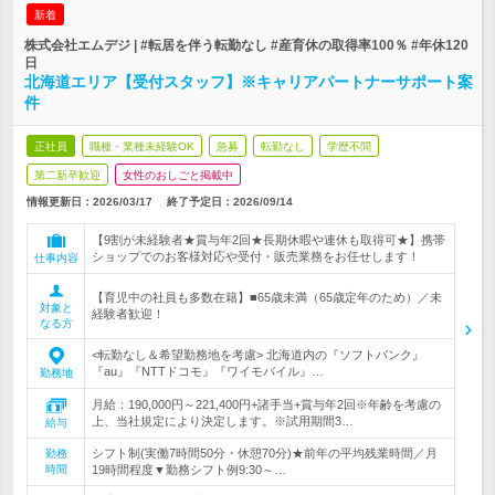
新着
株式会社エムデジ | #転居を伴う転勤なし #産育休の取得率100％ #年休120
日
北海道エリア【受付スタッフ】※キャリアパートナーサポート案
件
正社員
職種・業種未経験OK
急募
転勤なし
学歴不問
第二新卒歓迎
女性のおしごと掲載中
情報更新日：2026/03/17
終了予定日：
2026/09/14
【9割が未経験者★賞与年2回★長期休暇や連休も取得可★】携帯
ショップでのお客様対応や受付・販売業務をお任せします！
仕事内容
【育児中の社員も多数在籍】■65歳未満（65歳定年のため）／未
対象と
経験者歓迎！
なる方
<転勤なし＆希望勤務地を考慮> 北海道内の『ソフトバンク』
『au』『NTTドコモ』『ワイモバイル』…
勤務地
月給：190,000円～221,400円+諸手当+賞与年2回※年齢を考慮の
上、当社規定により決定します。※試用期間3…
給与
シフト制(実働7時間50分・休憩70分)★前年の平均残業時間／月
勤務
時間
19時間程度▼勤務シフト例9:30～…