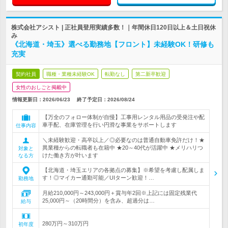
株式会社アシスト | 正社員登用実績多数！｜年間休日120日以上＆土日祝休
み
《北海道・埼玉》選べる勤務地【フロント】未経験OK！研修も
充実
契約社員
職種・業種未経験OK
転勤なし
第二新卒歓迎
女性のおしごと掲載中
情報更新日：2026/06/23
終了予定日：
2026/08/24
【万全のフォロー体制が自慢】工事用レンタル用品の受発注や配
車手配、在庫管理を行い円滑な事業をサポートします
仕事内容
＼未経験歓迎・高卒以上／◎必要なのは普通自動車免許だけ！★
異業種からの転職者も在籍中 ★20～40代が活躍中 ★メリハリつ
対象と
けた働き方が叶います
なる方
【北海道・埼玉エリアの各拠点の募集】※希望を考慮し配属しま
す！◎マイカー通勤可能／UIターン歓迎！…
勤務地
月給210,000円～243,000円＋賞与年2回※上記には固定残業代
25,000円～（20時間分）を含み、超過分は…
給与
280万円～310万円
初年度