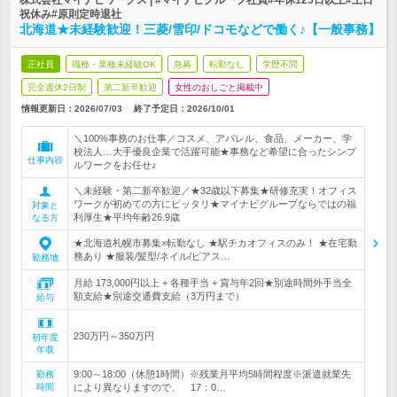
株式会社マイナビワークス | #マイナビグループ社員#年休125日以上#土日
祝休み#原則定時退社
北海道★未経験歓迎！三菱/雪印/ドコモなどで働く♪【一般事務】
正社員
職種・業種未経験OK
急募
転勤なし
学歴不問
完全週休2日制
第二新卒歓迎
女性のおしごと掲載中
情報更新日：2026/07/03
終了予定日：
2026/10/01
＼100%事務のお仕事／コスメ、アパレル、食品、メーカー、学
校法人…大手優良企業で活躍可能★事務など希望に合ったシンプ
仕事内容
ルワークをお任せ♪
＼未経験・第二新卒歓迎／★32歳以下募集★研修充実！オフィス
ワークが初めての方にピッタリ★マイナビグループならではの福
対象と
利厚生★平均年齢26.9歳
なる方
★北海道札幌市募集×転勤なし ★駅チカオフィスのみ！ ★在宅勤
務あり ★服装/髪型/ネイル/ピアス…
勤務地
月給 173,000円以上 + 各種手当 + 賞与年2回★別途時間外手当全
額支給★別途交通費支給（3万円まで）
給与
230万円～350万円
初年度
年収
9:00～18:00（休憩1時間）※残業月平均5時間程度※派遣就業先
勤務
時間
により異なりますので、 17：0…