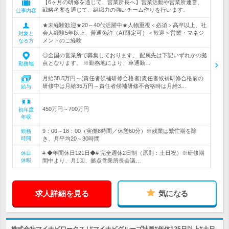
【6ヶ月の研修を通じて、営業所長へ】営業活動や営業所運営、
戦略考案を通じて、組織力の強いチーム作りを行います。
仕事内容
★未経験歓迎★20～40代活躍中★人物重視＜必須＞高卒以上、社
会人経験5年以上、普通免許（AT限定可）＜歓迎＞営業・マネジ
対象と
メントのご経験
なる方
◎全国の営業所で募集しております。 配属先は下記いずれかの拠
点となります。 ※勤務地により、車通勤…
勤務地
月給38.5万円～(責任者候補研修合格者)責任者候補研修合格前の
研修中は月給35万円～責任者候補研修不合格時は月給3…
給与
450万円～700万円
初年度
年収
9：00～18：00（実働8時間／休憩60分）※残業は繁忙期を除
勤務
時間
き、月平均20～30時間
# ◆年間休日121日◆# 完全週休2日制（原則：土日祝）※研修期
休日
休暇
間中より、月1回、拠点営業所長会議…
求人詳細を見る
気になる