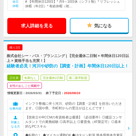
# 【年間休日120日】* 月9～10日休（シフト制）* リフレッシュ
休日
休暇
休暇（年2日）* 有給休暇（初…
求人詳細を見る
気になる
残り2日
株式会社シー・バス・プランニング | 【完全週休二日制 × 年間休日120日以
上 × 資格手当も充実！】
経験者必見！河川や砂防の【調査・計画】年間休日120日以上！
正社員
転勤なし
完全週休2日制
第二新卒歓迎
女性のおしごと掲載中
情報更新日：2026/03/31
終了予定日：
2026/08/10
インフラ整備に伴う河川、砂防の【調査・計画】を担当いただき
ます。◎国や県、市町村からの受注がほとんどです！
仕事内容
【技術士やRCCMの有資格者は優遇】《必須要件》◎建設コンサ
ルタントでの業務経験 ◎高卒以上 ◎要普免（AT限定可）◎基本
対象と
的なPCスキル
なる方
◆転勤なし ◆マイカー通勤OK ◆UIターン歓迎 熊本県熊本市東区