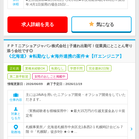
休暇
年:4月1日採用の場合15日/…
求人詳細を見る
気になる
ＦＰＴニアショアジャパン株式会社 | 子連れ出勤可！従業員にとことん寄り
添う会社です◎
《北海道》★転勤なし★海外連携の案件★【ITエンジニア】
正社員
業種未経験OK
転勤なし
学歴不問
完全週休2日制
第二新卒歓迎
女性のおしごと掲載中
情報更新日：2026/06/09
終了予定日：
2026/11/19
主にはJAVAを用いたニアショア開発・オフショア開発をしていた
だきます。
仕事内容
〈実務経験者を積極採用中〉★最大15万円の引越支援金あり※規
対象と
定有
なる方
札幌事業所／ 北海道札幌市中央区北1条西2-1 札幌時計台ビル 7
階 ※「札幌駅」徒歩9分 ★☆★…
勤務地