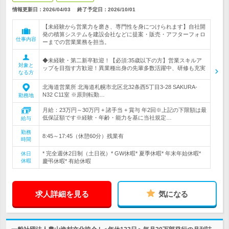
情報更新日：2026/04/03
終了予定日：
2026/10/01
【未経験から営業力を磨き、専門性を身につけられます】自社開
発の積算システムを建設会社などに提案・販売・アフターフォロ
仕事内容
ーまでの営業業務を担当。
◆未経験・第二新卒歓迎！【必須:35歳以下の方】営業スキルア
対象と
ップを目指す方歓迎！異業種出身の先輩多数活躍中、研修も充実
なる方
北海道営業所 北海道札幌市北区北32条西5丁目3-28 SAKURA-
N32 C11室 ※原則転勤…
勤務地
月給：23万円～30万円 + 諸手当 + 賞与 年2回※上記の下限額は最
低保証額です※経験・年齢・能力を基に当社規定…
給与
勤務
8:45～17:45（休憩60分）残業有
時間
* 完全週休2日制（土日祝）* GW休暇* 夏季休暇* 年末年始休暇*
休日
休暇
慶弔休暇* 有給休暇
求人詳細を見る
気になる