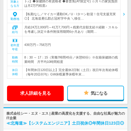
ト♪】◆保健師の有資格者 ◆要普免(AT限定可) ☆月々の家賃負担
対象と
は月2万円程度♪
なる方
【転勤なし／マイカー通勤OK／U・Iターン歓迎！住宅支援充実
◎】 北海道勇払郡占冠村字中央 ＼移住…
勤務地
月給24万2,000円～41万7,700円＋残業代全額支給※経験・スキル
を考慮し決定※条件附採用期間6か月あり（期間…
給与
439万円～758万円
初年度
年収
8：30 ～ 17：15（実働7時間45分／休憩60分）※在籍保健師の残
勤務
時間
業時間 月平均10時間程度
【年間休日120日以上】完全週休2日制（土日）祝日年次有給休暇
休日
休暇
（毎年20日付与）GW休暇夏季休暇年末…
求人詳細を見る
気になる
株式会社シー・エヌ・エス | 産業の高度化を支援する、自由な社風が魅力の
IT企業
≪北海道≫【システムエンジニア】土日祝休◎年間休日123日◎