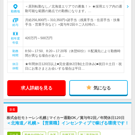
＜原則転勤なし／北海道エリアでの募集！＞ ★採用エリア内の通
勤可能な範囲の拠点での勤務になります。…
勤務地
月給256,800円～310,350円+諸手当（残業手当・住居手当・扶養
手当・営業手当など）+賞与年2回※ご入社時の…
給与
420万円～500万円
初年度
年収
8:50～17:50、8:20～17:20等（休憩60分）※配属先により勤務時
勤務
時間
間が異なる場合がありま…
★年間休日120日以上■完全週休2日制(土日休み)■祝日※土日・祝
休日
休暇
日にお客さまとお会いする場合は平日…
求人詳細を見る
気になる
新着
株式会社モトーレン札幌 | マイカー通勤OK／賞与年2回／年間休日120日
＜北海道／札幌＞【営業職】インセンティブで稼げる環境です！
正社員
業種未経験OK
急募
学歴不問
第二新卒歓迎