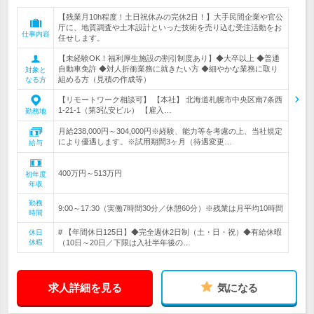
【残業月10h程度！土日祝休みの完休2日！】大手民間企業や官公
庁に、地質調査や土木設計といった技術を売り込む受注活動をお
仕事内容
任せします。
【未経験OK！福利厚生施設の割引制度あり】◆大卒以上 ◆普通
自動車免許 ◆対人折衝業務に就きたい方 ◆細やかな業務に取り
対象と
組める方（見積の作成等）
なる方
【リモートワーク相談可】 【本社】 北海道札幌市中央区南7条西
1-21-1（第3弘安ビル） 【雇入…
勤務地
月給238,000円～304,000円※経験、能力等を考慮の上、当社規定
により優遇します。※試用期間3ヶ月（待遇変更…
給与
400万円～513万円
初年度
年収
勤務
9:00～17:30（実働7時間30分／休憩60分）※残業は月平均10時間
時間
# 【年間休日125日】◆完全週休2日制（土・日・祝）◆有給休暇
休日
休暇
（10日～20日／下限は入社半年後の…
求人詳細を見る
気になる