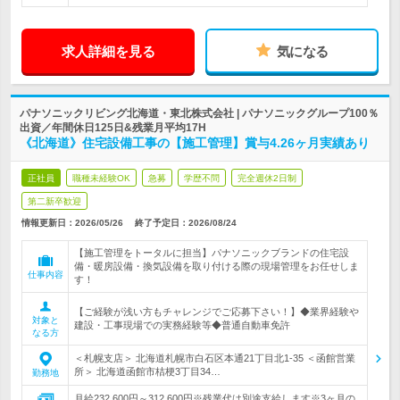
求人詳細を見る
気になる
パナソニックリビング北海道・東北株式会社 | パナソニックグループ100％
出資／年間休日125日&残業月平均17H
《北海道》住宅設備工事の【施工管理】賞与4.26ヶ月実績あり
正社員
職種未経験OK
急募
学歴不問
完全週休2日制
第二新卒歓迎
情報更新日：2026/05/26
終了予定日：
2026/08/24
【施工管理をトータルに担当】パナソニックブランドの住宅設
備・暖房設備・換気設備を取り付ける際の現場管理をお任せしま
仕事内容
す！
【ご経験が浅い方もチャレンジでご応募下さい！】◆業界経験や
対象と
建設・工事現場での実務経験等◆普通自動車免許
なる方
＜札幌支店＞ 北海道札幌市白石区本通21丁目北1-35 ＜函館営業
所＞ 北海道函館市桔梗3丁目34…
勤務地
月給232,600円～312,600円※残業代は別途支給します※3ヶ月の