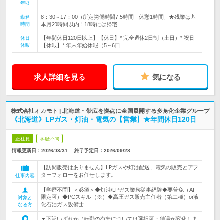
年収
8：30～17：00（所定労働時間7.5時間 休憩1時間）★残業は基
勤務
時間
本月20時間以内！18時には帰宅…
【年間休日120日以上】【休日】* 完全週休2日制（土日）* 祝日
休日
休暇
【休暇】* 年末年始休暇（5～6日…
求人詳細を見る
気になる
株式会社オカモト | 北海道・帯広を拠点に全国展開する多角化企業グループ
《北海道》LPガス・灯油・電気の【営業】★年間休日120日
正社員
学歴不問
情報更新日：2026/03/31
終了予定日：
2026/09/28
【訪問販売はありません】LPガスや灯油配送、電気の販売とアフ
ターフォローをお任せします。
仕事内容
【学歴不問】＜必須＞◆灯油/LPガス業務従事経験◆要普免（AT
限定可）◆PCスキル（※）◆高圧ガス販売主任者（第二種）or液
対象と
化石油ガス設備士
なる方
▼下記いずれか（転勤の有無については選択可・待遇が変化しま