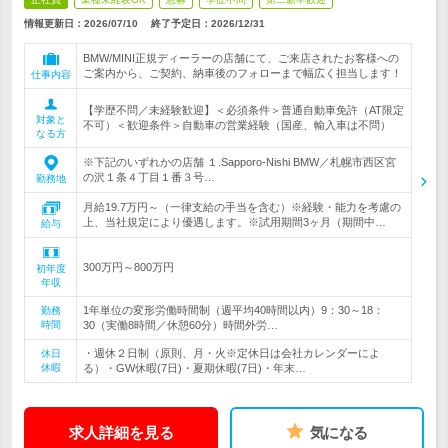
情報更新日：2026/07/10
終了予定日：
2026/12/31
BMW/MINI正規ディーラーの店舗にて、ご来店されたお客様への
ご案内から、ご契約、納車後のフォローまで幅広く担当します！
仕事内容
【学歴不問／未経験歓迎】＜必須条件＞普通自動車免許（AT限定
対象と
不可）＜歓迎条件＞自動車の営業経験（国産、輸入車は不問）
なる方
※下記のいずれかの店舗 １.Sapporo-Nishi BMW／札幌市西区宮
の沢１条４丁目１番３号…
勤務地
月給19.7万円～（一律支給の手当を含む）※経験・能力を考慮の
上、当社規定により優遇します。※試用期間3ヶ月（期間中…
給与
300万円～800万円
初年度
年収
1年単位の変形労働時間制（週平均40時間以内）9：30～18：
勤務
時間
30（実働8時間／休憩60分）時間外労…
・週休２日制（原則、月・火※定休日は会社カレンダーによ
休日
休暇
る）・GW休暇(7日)・夏期休暇(7日)・年末…
求人詳細を見る
気になる