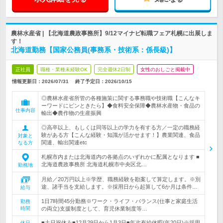
農林水産省 | 【北海道農政事務所】9/12マイナビ転職フェア札幌に出展しま
す！
北海道勤務【国家公務員(事務系・技術系：係長級)】
正社員
職種・業種未経験OK
完全週休2日制
女性のおしごと掲載中
情報更新日：2026/07/31
終了予定日：
2026/10/15
◎農林水産省所管の各種施策に関する事務職や技術職【こんなキ
ーワードにピンときたら】◆食料安全保障◆農林水産物・食品の
仕事内容
輸出◆農作物の生産振興
◎高卒以上、もしくは同等以上の学力を有する方／一定の職務経
験がある方【こんな経験・知識が活かせます！】農業関連、食品
対象と
関連、輸出関連etc
なる方
札幌市内または北海道内の各拠点のいずれかに配属となります ■
北海道農政事務所 北海道札幌市中央区北…
勤務地
月給／20万円以上※学歴、職務経験を勘案して算定します。※別
途、諸手当を支給します。※採用日から起算して6か月は条件…
給与
1日7時間45分勤務※ワーク・ライフ・バランス(仕事と家庭生活
勤務
時間
の両立)支援制度として、育児休業制度等…
■土日祝休み■12月29日から1月3日■年次有給休暇(年20日)※採用
休日