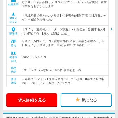
じまり、PB商品開発、オリジナルアソートセット商品開発、食材
仕事内容
卸業務をおまかせします
【地域密着で働きたい方歓迎】◎要普免(AT限定可) ◎水産物のバ
対象と
イヤー経験をお持ちの方
なる方
【マイカー通勤可／U・Iターン歓迎】 ■釧路支店：釧路市南大通
5丁目3番15号 【雇入れ直後】上記…
勤務地
月給21.5万円～35万円＋賞与年2回※経験・年齢を考慮の上、当
社規定により優遇します。※固定残業代26時間分（3.…
給与
300万円～600万円
初年度
年収
勤務
8:30～17:30（休憩60分）時間外労働有無：有
時間
＜年間休日120日＞■完全週休2日制（土日祝休）■年間有給休暇
休日
休暇
10日～20日（下限日数は、入社1ケ月…
求人詳細を見る
気になる