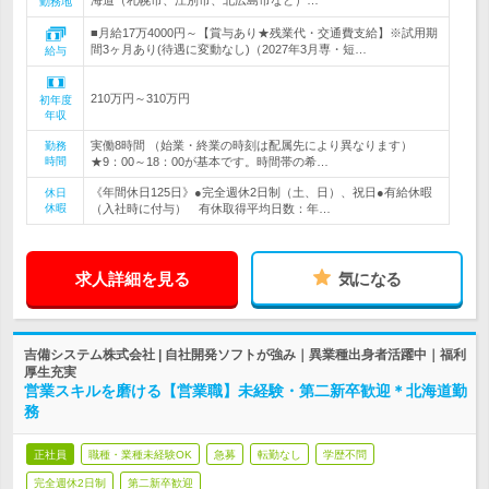
海道（札幌市、江別市、北広島市など）…
勤務地
■月給17万4000円～【賞与あり★残業代・交通費支給】※試用期
間3ヶ月あり(待遇に変動なし)（2027年3月専・短…
給与
210万円～310万円
初年度
年収
実働8時間 （始業・終業の時刻は配属先により異なります）
勤務
時間
★9：00～18：00が基本です。時間帯の希…
《年間休日125日》●完全週休2日制（土、日）、祝日●有給休暇
休日
休暇
（入社時に付与） 有休取得平均日数：年…
求人詳細を見る
気になる
吉備システム株式会社 | 自社開発ソフトが強み｜異業種出身者活躍中｜福利
厚生充実
営業スキルを磨ける【営業職】未経験・第二新卒歓迎＊北海道勤
務
正社員
職種・業種未経験OK
急募
転勤なし
学歴不問
完全週休2日制
第二新卒歓迎