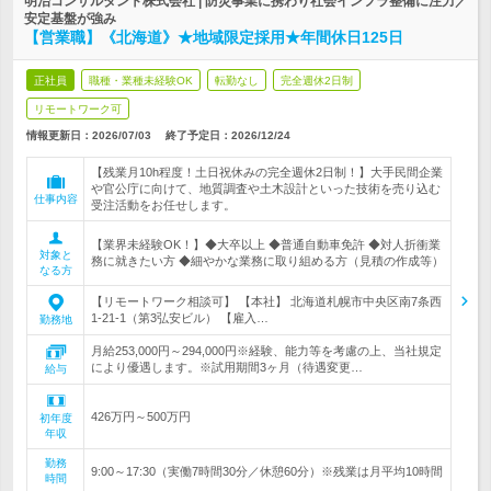
明治コンサルタント株式会社 | 防災事業に携わり社会インフラ整備に注力／
安定基盤が強み
【営業職】《北海道》★地域限定採用★年間休日125日
正社員
職種・業種未経験OK
転勤なし
完全週休2日制
リモートワーク可
情報更新日：2026/07/03
終了予定日：
2026/12/24
【残業月10h程度！土日祝休みの完全週休2日制！】大手民間企業
や官公庁に向けて、地質調査や土木設計といった技術を売り込む
仕事内容
受注活動をお任せします。
【業界未経験OK！】◆大卒以上 ◆普通自動車免許 ◆対人折衝業
対象と
務に就きたい方 ◆細やかな業務に取り組める方（見積の作成等）
なる方
【リモートワーク相談可】 【本社】 北海道札幌市中央区南7条西
1-21-1（第3弘安ビル） 【雇入…
勤務地
月給253,000円～294,000円※経験、能力等を考慮の上、当社規定
により優遇します。※試用期間3ヶ月（待遇変更…
給与
426万円～500万円
初年度
年収
勤務
9:00～17:30（実働7時間30分／休憩60分）※残業は月平均10時間
時間