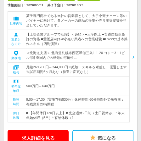
情報更新日：2026/05/01
終了予定日：
2026/10/29
菓子専門商社である当社の営業職として、大手小売チェーン等の
バイヤーに向けて、各メーカーの商品の提案や売り場提案等を担
仕事内容
当していただきます。
【上場企業グループで活躍】＜必須＞■大卒以上 ■普通自動車免
許の資格 ■量販店向けや小売り業者への営業経験 ■Excelの基本操
対象と
作スキル（四則演算）
なる方
＜北海道支店＞ 北海道札幌市西区琴似三条1-1-20 コトニ3・1ビ
ル4階 ※国内での転勤の可能性…
勤務地
月給269,700円～344,000円※経験・スキルを考慮し、優遇します
※試用期間6ヶ月あり（待遇に変更なし）
給与
500万円～640万円
初年度
年収
9:00～17:30（実働7時間30分）休憩時間:60分時間外労働有無：
勤務
時間
有残業月20時間程
# 【年間休日120日以上】# 完全週休2日制（土日祝休み）* 年末
休日
休暇
年始休暇（5日）* 有給休暇（1…
求人詳細を見る
気になる