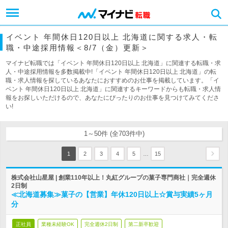
イベント 年間休日120日以上 北海道に関する求人・転
職・中途採用情報＜8/7（金）更新＞
マイナビ転職では「イベント 年間休日120日以上 北海道」に関連する転職・求
人・中途採用情報を多数掲載中!「イベント 年間休日120日以上 北海道」の転
職・求人情報を探しているあなたにおすすめのお仕事を掲載しています。「イ
ベント 年間休日120日以上 北海道」に関連するキーワードからも転職・求人情
報をお探しいただけるので、あなたにぴったりのお仕事を見つけてみてくださ
い!
1～50件 (全703件中)
…
1
2
3
4
5
15
株式会社山星屋 | 創業110年以上！丸紅グループの菓子専門商社｜完全週休
2日制
≪北海道募集≫菓子の【営業】年休120日以上☆賞与実績5ヶ月
分
正社員
業種未経験OK
完全週休2日制
第二新卒歓迎