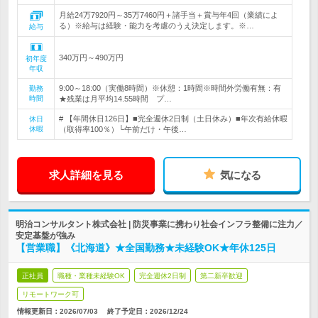
月給24万7920円～35万7460円＋諸手当＋賞与年4回（業績によ
る）※給与は経験・能力を考慮のうえ決定します。※…
給与
340万円～490万円
初年度
年収
9:00～18:00（実働8時間）※休憩：1時間※時間外労働有無：有
勤務
時間
★残業は月平均14.55時間 プ…
# 【年間休日126日】■完全週休2日制（土日休み）■年次有給休暇
休日
休暇
（取得率100％）└午前だけ・午後…
求人詳細を見る
気になる
明治コンサルタント株式会社 | 防災事業に携わり社会インフラ整備に注力／
安定基盤が強み
【営業職】《北海道》★全国勤務★未経験OK★年休125日
正社員
職種・業種未経験OK
完全週休2日制
第二新卒歓迎
リモートワーク可
情報更新日：2026/07/03
終了予定日：
2026/12/24