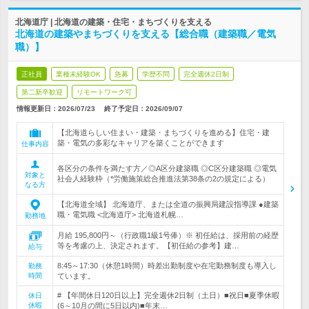
北海道庁 | 北海道の建築・住宅・まちづくりを支える
北海道の建築やまちづくりを支える【総合職（建築職／電気
職）】
正社員
業種未経験OK
急募
学歴不問
完全週休2日制
第二新卒歓迎
リモートワーク可
情報更新日：2026/07/23
終了予定日：
2026/09/07
【北海道らしい住まい・建築・まちづくりを進める】住宅・建
築・電気の多彩なキャリアを築くことができます
仕事内容
各区分の条件を満たす方／◎A区分建築職 ◎C区分建築職 ◎電気
対象と
社会人経験枠（*労働施策総合推進法第38条の2の規定による）
なる方
【北海道全域】 北海道庁、または全道の振興局建設指導課 ●建築
職・電気職 <北海道庁> 北海道札幌…
勤務地
月給 195,800円～（行政職1級1号俸）※ 初任給は、採用前の経歴
等を考慮の上、決定されます。【初任給の参考】建…
給与
8:45～17:30（休憩1時間）時差出勤制度や在宅勤務制度も導入し
勤務
時間
ています。
# 【年間休日120日以上】完全週休2日制（土日）■祝日■夏季休暇
休日
休暇
(6～10月の間に5日以内)■年末…