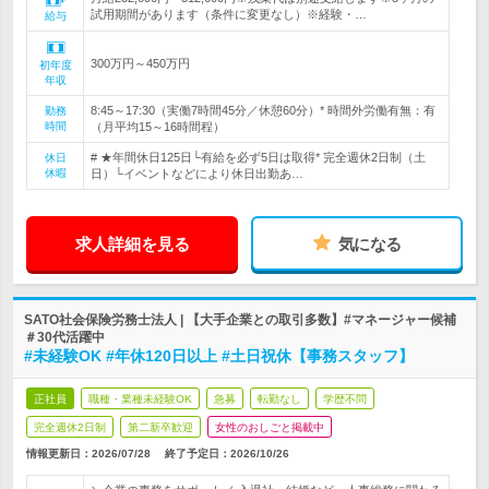
試用期間があります（条件に変更なし）※経験・…
給与
300万円～450万円
初年度
年収
8:45～17:30（実働7時間45分／休憩60分）* 時間外労働有無：有
勤務
時間
（月平均15～16時間程）
# ★年間休日125日└有給を必ず5日は取得* 完全週休2日制（土
休日
休暇
日）└イベントなどにより休日出勤あ…
求人詳細を見る
気になる
SATO社会保険労務士法人 | 【大手企業との取引多数】#マネージャー候補
＃30代活躍中
#未経験OK #年休120日以上 #土日祝休【事務スタッフ】
正社員
職種・業種未経験OK
急募
転勤なし
学歴不問
完全週休2日制
第二新卒歓迎
女性のおしごと掲載中
情報更新日：2026/07/28
終了予定日：
2026/10/26