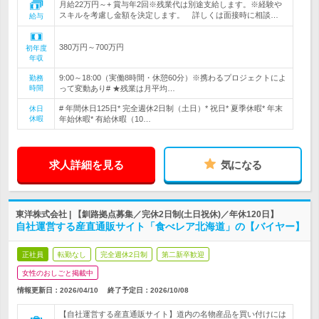
月給22万円～+ 賞与年2回※残業代は別途支給します。※経験や
スキルを考慮し金額を決定します。 詳しくは面接時に相談…
給与
380万円～700万円
初年度
年収
9:00～18:00（実働8時間・休憩60分）※携わるプロジェクトによ
勤務
時間
って変動あり# ★残業は月平均…
# 年間休日125日* 完全週休2日制（土日）* 祝日* 夏季休暇* 年末
休日
休暇
年始休暇* 有給休暇（10…
求人詳細を見る
気になる
東洋株式会社 | 【釧路拠点募集／完休2日制(土日祝休)／年休120日】
自社運営する産直通販サイト「食べレア北海道」の【バイヤー】
正社員
転勤なし
完全週休2日制
第二新卒歓迎
女性のおしごと掲載中
情報更新日：2026/04/10
終了予定日：
2026/10/08
【自社運営する産直通販サイト】道内の名物産品を買い付けには