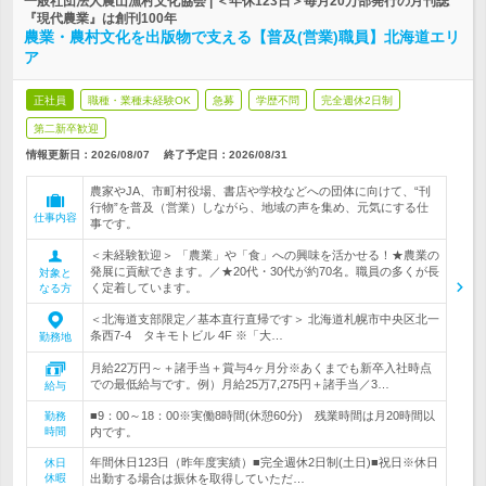
一般社団法人農山漁村文化協会 | ＜年休123日＞毎月20万部発行の月刊誌
『現代農業』は創刊100年
農業・農村文化を出版物で支える【普及(営業)職員】北海道エリ
ア
正社員
職種・業種未経験OK
急募
学歴不問
完全週休2日制
第二新卒歓迎
情報更新日：2026/08/07
終了予定日：
2026/08/31
農家やJA、市町村役場、書店や学校などへの団体に向けて、“刊
行物”を普及（営業）しながら、地域の声を集め、元気にする仕
仕事内容
事です。
＜未経験歓迎＞ 「農業」や「食」への興味を活かせる！★農業の
発展に貢献できます。／★20代・30代が約70名。職員の多くが長
対象と
く定着しています。
なる方
＜北海道支部限定／基本直行直帰です＞ 北海道札幌市中央区北一
条西7-4 タキモトビル 4F ※「大…
勤務地
月給22万円～＋諸手当＋賞与4ヶ月分※あくまでも新卒入社時点
での最低給与です。例）月給25万7,275円＋諸手当／3…
給与
■9：00～18：00※実働8時間(休憩60分) 残業時間は月20時間以
勤務
時間
内です。
年間休日123日（昨年度実績）■完全週休2日制(土日)■祝日※休日
休日
休暇
出勤する場合は振休を取得していただ…