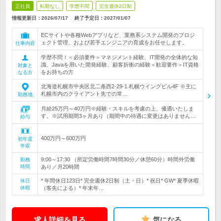
正社員
転勤なし
学歴不問
完全週休2日制
情報更新日：2026/07/17
終了予定日：
2027/01/07
ECサイトや各種Webアプリなど、業務系システム開発のプロジ
ェクト管理、および若手エンジニアの育成をお任せします。
仕事内容
学歴不問！＜必須要件＞マネジメント経験、IT開発の全体的な知
識、Javaを用いた開発経験、顧客折衝の経験＜歓迎要件＞IT資格
対象と
をお持ちの方
なる方
北海道札幌市中央区北二条西2-29-1 札幌ウイングビル4F ※主に
札幌市内のクライアント先での常…
勤務地
月給25万円～40万円※経験・スキルを考慮の上、優遇いたしま
す。※試用期間3ヶ月あり（期間中の待遇に変更はありません…
給与
400万円～600万円
初年度
年収
9:00～17:30 （所定労働時間7時間30分／休憩60分）時間外労働
勤務
時間
あり／月20時間
* 年間休日123日* 完全週休2日制（土・日）* 祝日* GW* 夏季休暇
休日
休暇
（客先による）* 年末年…
求人詳細を見る
気になる