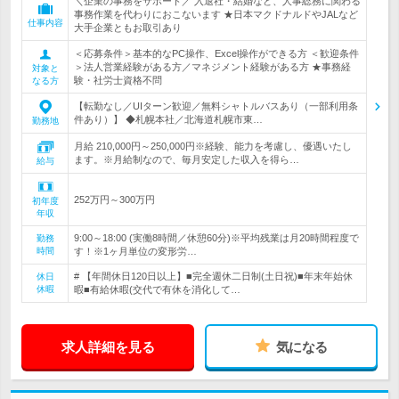
＼企業の事務をサポート／ 入退社・結婚など、人事総務に関わる
事務作業を代わりにおこないます ★日本マクドナルドやJALなど
仕事内容
大手企業ともお取引あり
＜応募条件＞基本的なPC操作、Excel操作ができる方 ＜歓迎条件
＞法人営業経験がある方／マネジメント経験がある方 ★事務経
対象と
験・社労士資格不問
なる方
【転勤なし／UIターン歓迎／無料シャトルバスあり（一部利用条
件あり）】 ◆札幌本社／北海道札幌市東…
勤務地
月給 210,000円～250,000円※経験、能力を考慮し、優遇いたし
ます。※月給制なので、毎月安定した収入を得ら…
給与
252万円～300万円
初年度
年収
9:00～18:00 (実働8時間／休憩60分)※平均残業は月20時間程度で
勤務
時間
す！※1ヶ月単位の変形労…
# 【年間休日120日以上】■完全週休二日制(土日祝)■年末年始休
休日
休暇
暇■有給休暇(交代で有休を消化して…
求人詳細を見る
気になる