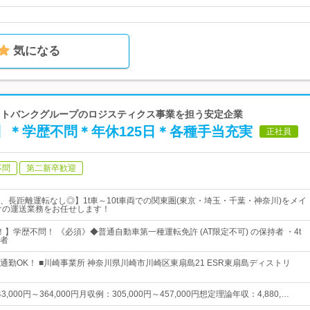
気になる
ソフトバンクグループのロジスティクス事業を担う安定企業
】＊学歴不問＊年休125日＊各種手当充実
正社員
不問
第二新卒歓迎
、長距離運転なし◎】1t車～10t車両での関東圏(東京・埼玉・千葉・神奈川)をメイ
けの運送業務をお任せします！
】学歴不問！ 《必須》◆普通自動車第一種運転免許 (AT限定不可) の保持者 ・4t
者
通勤OK！ ■川崎事業所 神奈川県川崎市川崎区東扇島21 ESR東扇島ディストリ
000円～364,000円月収例：305,000円～457,000円想定理論年収：4,880,…