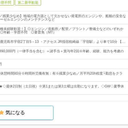
学歴不問
第二新卒歓迎
日／残業少なめ】地域の電力源として欠かせない発電所のエンジンや、船舶の安全な
ーゼルエンジンのメンテナンスなど
種未経験歓迎！】◎エンジン／造船所／配管／プラント／整備士などのいずれか
◎年齢・学歴不問 ◎要普免（MT）
鹿児島市宇宿2丁目5－13 ・アクセス JR指宿枕崎線「宇宿駅」より車で10分 【…
円～390,000円（一律手当を含む）＋諸手当＋賞与年2回※年齢、経験、能力を考慮の
円
00※休憩時間80分※時間外労働有無：有※残業少なめ／月平均20h程度└勤怠をクラ
日★◇週休2日制（土日祝）※第1または第3土曜は出勤になります。◇GW◇夏季休
気になる