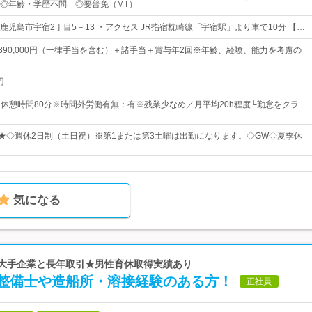
◎年齢・学歴不問 ◎要普免（MT）
鹿児島市宇宿2丁目5－13 ・アクセス JR指宿枕崎線「宇宿駅」より車で10分 【…
円～390,000円（一律手当を含む）＋諸手当＋賞与年2回※年齢、経験、能力を考慮の
円
00※休憩時間80分※時間外労働有無：有※残業少なめ／月平均20h程度└勤怠をクラ
日★◇週休2日制（土日祝）※第1または第3土曜は出勤になります。◇GW◇夏季休
気になる
ど大手企業と長年取引★男性育休取得実績あり
整備士や造船所・溶接経験のある方！
正社員