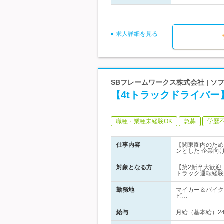
求人詳細を見る
SBフレームワークス株式会社 | 
【4tトラックドライバー
職種・業種未経験OK
急募
学歴
仕事内容
【関東圏内のため
ンとした 企業向
対象となる方
【第2新卒大歓迎！
トラック運転経験
勤務地
マイカー＆バイク
ビ…
給与
月給（基本給）243,