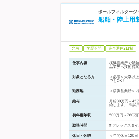
ボールフィルタージ
船舶・陸上用
急募
学歴不問
完全週休2日制
仕事内容
横浜営業所で船舶
品業界へ技術提案
対象となる方
＜必須＞大卒以上
でもOK！
勤務地
＜横浜営業所＞ 神
給与
月給30万円～4
給します。 ※試
初年度年収
500万円～760万
勤務時間
# フレックスタイ
休日・休暇
＜年間休日120日