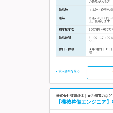
の経験がある方 
勤務地
＜本社＞鹿児島県
給与
月給220,000
上、優遇します…
初年度年収
350万円～630万
勤務時間
8：00～17：
ウ…
休日・休暇
★年間休日115
暇（3…
求人詳細を見る
株式会社菊川鉄工 | ★九州電力な
【機械整備エンジニア】