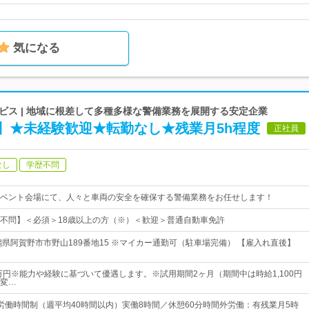
気になる
ビス | 地域に根差して多種多様な警備業務を展開する安定企業
】★未経験歓迎★転勤なし★残業月5h程度
正社員
なし
学歴不問
ベント会場にて、人々と車両の安全を確保する警備業務をお任せします！
不問】＜必須＞18歳以上の方（※）＜歓迎＞普通自動車免許
潟県阿賀野市市野山189番地15 ※マイカー通勤可（駐車場完備） 【雇入れ直後】
5万円※能力や経験に基づいて優遇します。※試用期間2ヶ月（期間中は時給1,100円
変…
労働時間制（週平均40時間以内）実働8時間／休憩60分時間外労働：有残業月5時