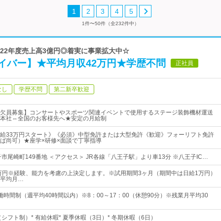
1
2
3
4
5
1件〜50件（全232件中）
2022年度売上高3億円◎着実に事業拡大中☆
イバー】★平均月収42万円★学歴不問
正社員
なし
学歴不問
第二新卒歓迎
欠員募集】コンサートやスポーツ関連イベントで使用するステージ装飾機材運送
本社⇔全国のお客様先へ★安定の月給制
給33万円スタート》《必須》中型免許または大型免許《歓迎》フォーリフト免許
ば尚可）★座学×研修×面談で丁寧指導
市尾崎町149番地 ＜アクセス＞ JR各線「八王子駅」より車13分 ※八王子IC…
1万円※経験、能力を考慮の上決定します。※試用期間3ヶ月（期間中は日給1万円）
平均月…
時間制（週平均40時間以内）※8：00～17：00（休憩90分）※残業月平均30
（シフト制）* 有給休暇* 夏季休暇（3日）* 冬期休暇（6日）