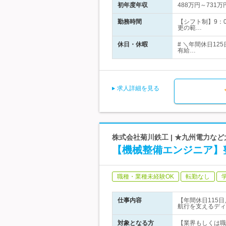
初年度年収
488万円～731万
勤務時間
【シフト制】9：
更の範…
休日・休暇
# ＼年間休日1
有給…
求人詳細を見る
株式会社菊川鉄工 | ★九州電力な
【機械整備エンジニア】
職種・業種未経験OK
転勤なし
仕事内容
【年間休日115
航行を支えるディ
対象となる方
【業界もしくは職