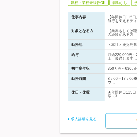
職種・業種未経験OK
転勤なし
仕事内容
【年間休日115
航行を支えるディ
対象となる方
【業界もしくは職
の経験がある方 
勤務地
＜本社＞鹿児島県
給与
月給220,000
上、優遇します…
初年度年収
350万円～630万
勤務時間
8：00～17：
ウ…
休日・休暇
★年間休日115
暇（3…
求人詳細を見る