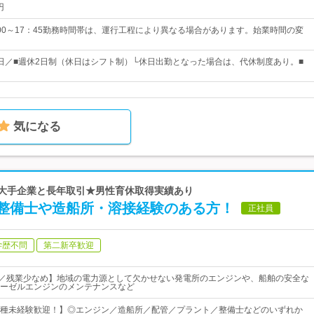
円
00～17：45勤務時間帯は、運行工程により異なる場合があります。始業時間の変
25日／■週休2日制（休日はシフト制）└休日出勤となった場合は、代休制度あり。■
気になる
ど大手企業と長年取引★男性育休取得実績あり
整備士や造船所・溶接経験のある方！
正社員
学歴不問
第二新卒歓迎
日／残業少なめ】地域の電力源として欠かせない発電所のエンジンや、船舶の安全な
ーゼルエンジンのメンテナンスなど
種未経験歓迎！】◎エンジン／造船所／配管／プラント／整備士などのいずれか