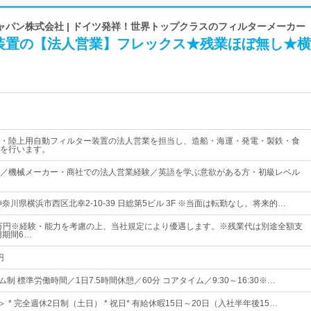
ャパン株式会社 | ドイツ発祥！世界トップクラスのフィルターメーカー
装置の【法人営業】フレックス★残業ほぼ無し★横
・陸上用自動フィルター装置の法人営業を担当し、造船・海運・発電・製鉄・食
を行います。
／機械メーカー・商社での法人営業経験／英語を学ぶ意欲がある方・初級レベル
奈川県横浜市西区北幸2-10-39 日総第5ビル 3F ※当面は転勤なし。将来的…
5万円※経験・能力を考慮の上、当社規定により優遇します。※残業代は別途全額支
用期間6…
円
ム制 標準労働時間／1日7.5時間休憩／60分 コアタイム／9:30～16:30※…
＞ * 完全週休2日制（土日） * 祝日* 有給休暇15日～20日（入社半年後15…