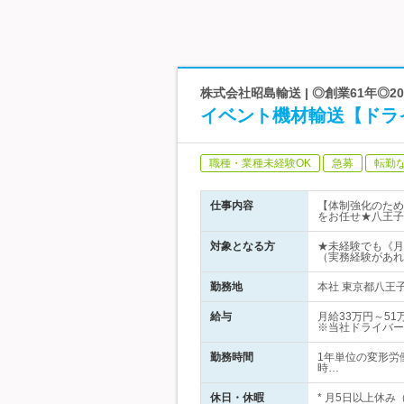
株式会社昭島輸送 | ◎創業61年◎
イベント機材輸送【ドラ
職種・業種未経験OK
急募
転勤
仕事内容
【体制強化のため
をお任せ★八王子
対象となる方
★未経験でも《月
（実務経験があれ
勤務地
本社 東京都八王子
給与
月給33万円～5
※当社ドライバー
勤務時間
1年単位の変形労働
時…
休日・休暇
* 月5日以上休み