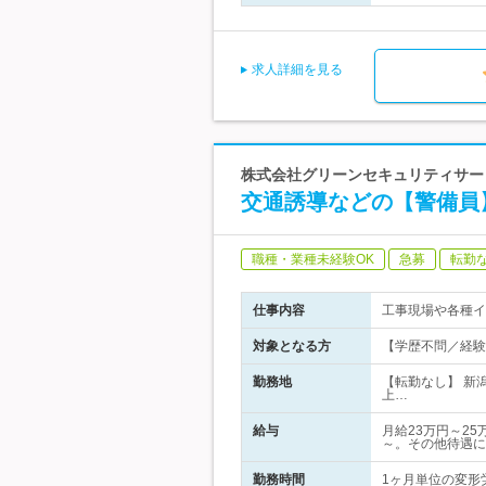
求人詳細を見る
株式会社グリーンセキュリティサー
交通誘導などの【警備員
職種・業種未経験OK
急募
転勤
仕事内容
工事現場や各種イ
対象となる方
【学歴不問／経験
勤務地
【転勤なし】 新
上…
給与
月給23万円～2
～。その他待遇に
勤務時間
1ヶ月単位の変形