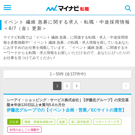
イベント 繊維 急募に関する求人・転職・中途採用情報
＜8/7（金）更新＞
マイナビ転職では「イベント 繊維 急募」に関連する転職・求人・中途採用情
報を多数掲載中!「イベント 繊維 急募」の転職・求人情報を探しているあなた
におすすめのお仕事を掲載しています。「イベント 繊維 急募」に関連するキ
ーワードからも転職・求人情報をお探しいただけるので、あなたにぴったりの
お仕事を見つけてみてください!
1～50件 (全137件中)
1
2
3
シーアイ・ショッピング・サービス株式会社 | 【伊藤忠グループ】の安定基
盤★年休120日以上★賞与5.6カ月分
伊藤忠グループでの【イベント企画・営業／ECサイトの運営】
正社員
職種・業種未経験OK
急募
第二新卒歓迎
リモートワーク可
女性のおしごと掲載中