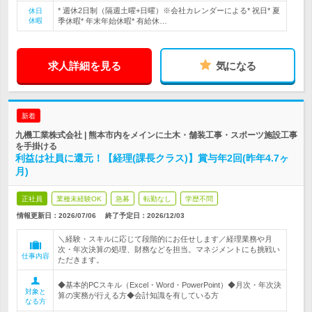
* 週休2日制（隔週土曜+日曜）※会社カレンダーによる* 祝日* 夏
休日
休暇
季休暇* 年末年始休暇* 有給休…
求人詳細を見る
気になる
新着
九機工業株式会社 | 熊本市内をメインに土木・舗装工事・スポーツ施設工事
を手掛ける
利益は社員に還元！【経理(課長クラス)】賞与年2回(昨年4.7ヶ
月)
正社員
業種未経験OK
急募
転勤なし
学歴不問
情報更新日：2026/07/06
終了予定日：
2026/12/03
＼経験・スキルに応じて段階的にお任せします／経理業務や月
次・年次決算の処理、財務などを担当。マネジメントにも挑戦い
仕事内容
ただきます。
◆基本的PCスキル（Excel・Word・PowerPoint）◆月次・年次決
対象と
算の実務が行える方◆会計知識を有している方
なる方