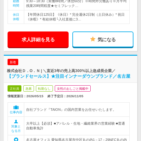
9:30～18:30（実働8時間／休憩60分）※時間外労働あり※月平均
勤務
時間
残業20時間程度★セミフレック…
【年間休日125日】《休日》* 完全週休2日制（土日休み）* 祝日
休日
休暇
《休暇》* 有給休暇└入社直後に3…
求人詳細を見る
気になる
新着
株式会社Ｄ．О．Ｎ | ＼直近3年の売上高300%以上急成長企業／
【ブランドセールス】★注目インナーダウンブランド／名古屋
正社員
急募
転勤なし
女性のおしごと掲載中
情報更新日：2026/05/15
終了予定日：
2026/11/05
自社ブランド『TAION』の国内営業をお任せいたします。
仕事内容
大卒以上【必須】■アパレル・生地・繊維業界の営業経験 ■普通
対象と
自動車免許
なる方
名古屋オフィス 愛知県名古屋市中区丸の内1－17－29NFC丸の内