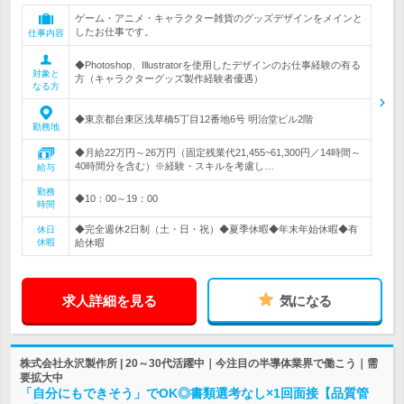
ゲーム・アニメ・キャラクター雑貨のグッズデザインをメインと
したお仕事です。
仕事内容
◆Photoshop、Illustratorを使用したデザインのお仕事経験の有る
対象と
方（キャラクターグッズ製作経験者優遇）
なる方
◆東京都台東区浅草橋5丁目12番地6号 明治堂ビル2階
勤務地
◆月給22万円～26万円（固定残業代21,455~61,300円／14時間～
40時間分を含む）※経験・スキルを考慮し…
給与
勤務
◆10：00～19：00
時間
◆完全週休2日制（土・日・祝）◆夏季休暇◆年末年始休暇◆有
休日
休暇
給休暇
求人詳細を見る
気になる
株式会社永沢製作所 | 20～30代活躍中｜今注目の半導体業界で働こう｜需
要拡大中
「自分にもできそう」でOK◎書類選考なし×1回面接【品質管