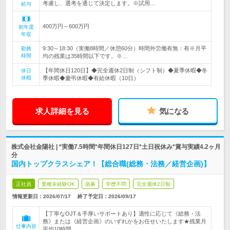
考慮し、選考を通じて決定します。※試用…
給与
400万円～600万円
初年度
年収
9:30～18:30（実働8時間／休憩60分）時間外労働有無：有※月平
勤務
時間
均の残業は35時間以下です。※…
【年間休日120日】◆完全週休2日制（シフト制）◆夏季休暇◆冬
休日
休暇
季休暇◆慶弔休暇◆有給休暇（10日）
求人詳細を見る
気になる
株式会社金陽社 | *実働7.5時間*年間休日127日*土日祝休み*賞与実績4.2ヶ月
分
国内トップクラスシェア！【総合職(総務・法務／経営企画)】
正社員
業種未経験OK
急募
学歴不問
完全週休2日制
情報更新日：2026/07/17
終了予定日：
2026/09/17
【丁寧なOJT＆手厚いサポートあり】適性に応じて《総務・法
務》または《経営企画》のいずれかをお任せいたします★残業月
仕事内容
平均10時間