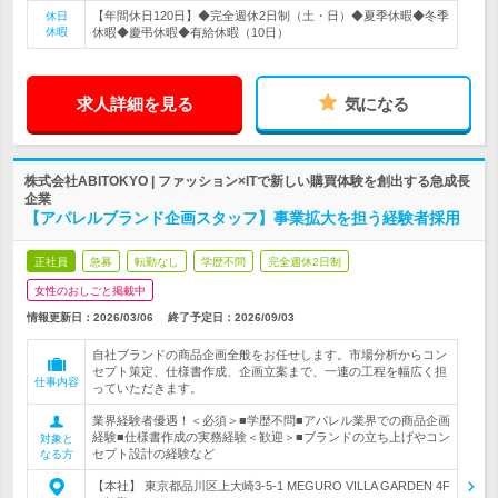
【年間休日120日】◆完全週休2日制（土・日）◆夏季休暇◆冬季
休日
休暇
休暇◆慶弔休暇◆有給休暇（10日）
求人詳細を見る
気になる
株式会社ABITOKYO | ファッション×ITで新しい購買体験を創出する急成長
企業
【アパレルブランド企画スタッフ】事業拡大を担う経験者採用
正社員
急募
転勤なし
学歴不問
完全週休2日制
女性のおしごと掲載中
情報更新日：2026/03/06
終了予定日：
2026/09/03
自社ブランドの商品企画全般をお任せします。市場分析からコン
セプト策定、仕様書作成、企画立案まで、一連の工程を幅広く担
仕事内容
っていただきます。
業界経験者優遇！＜必須＞■学歴不問■アパレル業界での商品企画
経験■仕様書作成の実務経験＜歓迎＞■ブランドの立ち上げやコン
対象と
セプト設計の経験など
なる方
【本社】 東京都品川区上大崎3-5-1 MEGURO VILLA GARDEN 4F