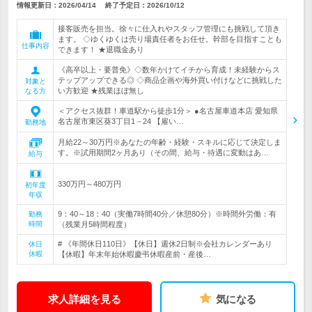
情報更新日：2026/04/14
終了予定日：
2026/10/12
接客販売を担当。徐々に仕入れやスタッフ管理にも挑戦して頂き
ます。 ◇ゆくゆくは売り場責任者をお任せ。幹部を目指すことも
仕事内容
できます！ ★退職金あり
《高卒以上・要普免》◇数年かけてイチから育成！未経験からス
テップアップできる◎ ◇商品企画や海外買い付けなどに挑戦した
対象と
い方歓迎 ★残業ほぼ無し
なる方
＜アクセス抜群！車道駅から徒歩1分＞ ●名古屋車道本店 愛知県
名古屋市東区葵3丁目1－24 【雇い…
勤務地
月給22～30万円※あなたの年齢・経験・スキルに応じて決定しま
す。※試用期間2ヶ月あり（その間、給与・待遇に変動はあ…
給与
330万円～480万円
初年度
年収
9：40～18：40（実働7時間40分／休憩80分）※時間外労働：有
勤務
時間
（残業月5時間程度）
# 《年間休日110日》【休日】週休2日制※会社カレンダーあり
休日
休暇
【休暇】年末年始休暇慶弔休暇産前・産後…
求人詳細を見る
気になる