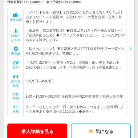
情報更新日：2026/03/06
終了予定日：
2026/09/03
【イベント企画・運営】全国約100万人の会員に喜んでいただけ
るようなイベント企画や、自社ECサイトの運営企画・立案・実
仕事内容
施をお任せします。
【未経験・第二新卒歓迎】◆35歳以下の方（若年層の長期キャリ
ア形成を図るため）◆「アイデアを形にしたい」 といった思いの
対象と
ある方を歓迎します♪
なる方
【駅チカオフィス】 東京都港区赤坂1丁目12番32号 アーク森ビル
4階 ※試用期間終了後、業務によ…
勤務地
【月給】22万円～＋賞与（年2回）※経験、能力等を考慮の上、
当社規定により優遇します。※試用期間3ヵ月（待遇変更なし…
給与
390万円～450万円
初年度
年収
勤務
9:00～17:30(休憩1時間)※残業月平均20時間程度※時差出勤可能
時間
火・日・祝もしくは土・日・祝※お休みにつきましては部署によ
休日
休暇
って変更あり※年間休日120日以上◆夏季・…
求人詳細を見る
気になる