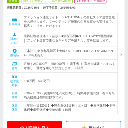
正社員
急募
転勤なし
完全週休2日制
女性のおしごと掲載中
情報更新日：2026/03/06
終了予定日：
2026/09/03
ファッション通販サイト「ZOZOTOWN」の自社ストア運営全般
をお任せします。マーケティング施策の企画立案から実行まで、
仕事内容
幅広くご担当いただきます。
業界経験者優遇！＜必須＞■学歴不問■ZOZOTOWNの運用経験
対象と
│ECサイト運営で更なるキャリアを築きたい方を歓迎します。
なる方
【本社】 東京都品川区上大崎3-5-11 MEGURO VILLA GARDEN
4F ※転勤なし…
勤務地
月給：230,000円～450,000円 ＋ 諸手当 ＋ 賞与※経験・スキルを
考慮し、選考を通じて決定します。※試用…
給与
320万円～630万円
初年度
年収
9:30～18:30（実働8時間／休憩60分）時間外労働有無：有※月平
勤務
時間
均の残業は40時間以下です。
【年間休日120日】◆完全週休2日制（土・日）◆夏季休暇◆冬季
休日
休暇
休暇◆慶弔休暇◆有給休暇（10日）