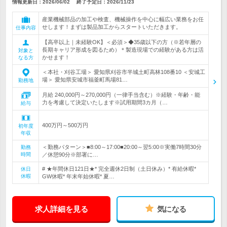
情報更新日：2026/06/02
終了予定日：
2026/11/23
産業機械部品の加工や検査、機械操作を中心に幅広い業務をお任
せします！まずは製品加工からスタートいただきます。
仕事内容
【高卒以上｜未経験OK】＜必須＞◆35歳以下の方（※若年層の
長期キャリア形成を図るため）＊製造現場での経験がある方は活
対象と
かせます！
なる方
＜本社・刈谷工場＞ 愛知県刈谷市半城土町高林108番10 ＜安城工
場＞ 愛知県安城市福釜町馬場81…
勤務地
月給 240,000円～270,000円（一律手当含む）※経験・年齢・能
力を考慮して決定いたします※試用期間3カ月（…
給与
400万円～500万円
初年度
年収
＜勤務パターン＞■8:00～17:00■20:00～翌5:00※実働7時間30分
勤務
時間
／休憩90分※部署に…
# ★年間休日121日★* 完全週休2日制（土日休み）* 有給休暇*
休日
休暇
GW休暇* 年末年始休暇* 夏…
求人詳細を見る
気になる