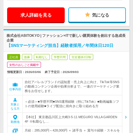
求人詳細を見る
気になる
株式会社ABITOKYO | ファッション×ITで新しい購買体験を創出する急成長
企業
【SNSマーケティング担当】経験者採用／年間休日120日
正社員
急募
転勤なし
学歴不問
完全週休2日制
女性のおしごと掲載中
情報更新日：2026/03/06
終了予定日：
2026/09/03
自社アパレルブランドの認知度・売上向上に向け、TikTok等SNS
の動画コンテンツ企画や効果分析まで、一連のマーケティング業
仕事内容
務をお任せします。
＜必須＞■学歴不問■SNS運用経験（特にTikTok）■動画編集ソフ
対象と
トの使用経験■ライブ配信に前向きに取り組める方
なる方
【本社】 東京都品川区上大崎3-5-11 MEGURO VILLA GARDEN
4F ※転勤なし…
勤務地
月給：285,000円～428,000円 ＋ 諸手当 ＋ 賞与※経験・スキルを