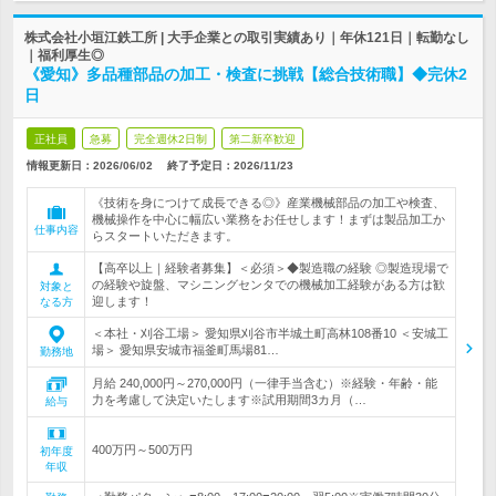
株式会社小垣江鉄工所 | 大手企業との取引実績あり｜年休121日｜転勤なし
｜福利厚生◎
《愛知》多品種部品の加工・検査に挑戦【総合技術職】◆完休2
日
正社員
急募
完全週休2日制
第二新卒歓迎
情報更新日：2026/06/02
終了予定日：
2026/11/23
《技術を身につけて成長できる◎》産業機械部品の加工や検査、
機械操作を中心に幅広い業務をお任せします！まずは製品加工か
仕事内容
らスタートいただきます。
【高卒以上｜経験者募集】＜必須＞◆製造職の経験 ◎製造現場で
の経験や旋盤、マシニングセンタでの機械加工経験がある方は歓
対象と
迎します！
なる方
＜本社・刈谷工場＞ 愛知県刈谷市半城土町高林108番10 ＜安城工
場＞ 愛知県安城市福釜町馬場81…
勤務地
月給 240,000円～270,000円（一律手当含む）※経験・年齢・能
力を考慮して決定いたします※試用期間3カ月（…
給与
400万円～500万円
初年度
年収