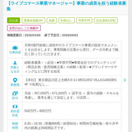
【ライブコマース事業マネージャー】事業の成長を担う経験者募
集
正社員
業種未経験OK
急募
転勤なし
学歴不問
完全週休2日制
女性のおしごと掲載中
情報更新日：2026/03/06
終了予定日：
2026/09/03
月商4億円規模に成長中のライブコマース事業の統括マネジメン
トをお任せします。事業戦略の立案から実行、データ分析まで幅
仕事内容
広く担っていただきます。
経験者優遇！＜必須＞■学歴不問■事業会社でのブランディング
（商品企画・販売戦略立案）の経験＜歓迎＞■ブランドマーケテ
対象と
ィングなどに関する知見
なる方
【本社】 東京都品川区上大崎3-5-11 MEGURO VILLA GARDEN
4F ※転勤なし…
勤務地
月給：357,000円～571,000円 ＋ 諸手当 ＋ 賞与※経験・スキルを
考慮し、選考を通じて決定します。※試用…
給与
500万円～800万円
初年度
年収
9:30～18:30（実働8時間／休憩60分）時間外労働有無：有※月平
勤務
時間
均の残業は35時間以下です。