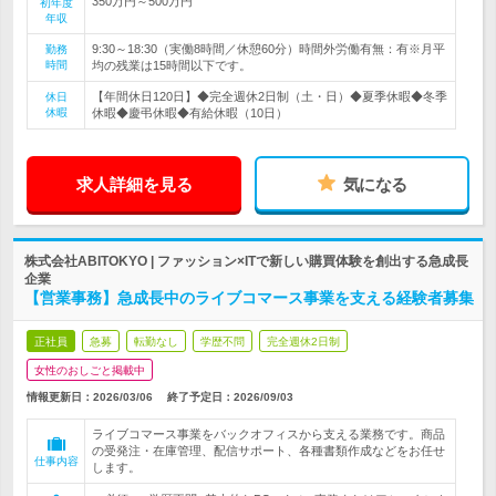
350万円～500万円
初年度
年収
9:30～18:30（実働8時間／休憩60分）時間外労働有無：有※月平
勤務
時間
均の残業は15時間以下です。
【年間休日120日】◆完全週休2日制（土・日）◆夏季休暇◆冬季
休日
休暇
休暇◆慶弔休暇◆有給休暇（10日）
求人詳細を見る
気になる
株式会社ABITOKYO | ファッション×ITで新しい購買体験を創出する急成長
企業
【営業事務】急成長中のライブコマース事業を支える経験者募集
正社員
急募
転勤なし
学歴不問
完全週休2日制
女性のおしごと掲載中
情報更新日：2026/03/06
終了予定日：
2026/09/03
ライブコマース事業をバックオフィスから支える業務です。商品
の受発注・在庫管理、配信サポート、各種書類作成などをお任せ
仕事内容
します。