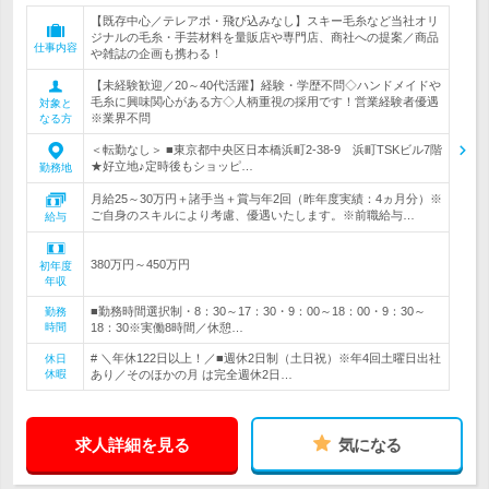
【既存中心／テレアポ・飛び込みなし】スキー毛糸など当社オリ
ジナルの毛糸・手芸材料を量販店や専門店、商社への提案／商品
仕事内容
や雑誌の企画も携わる！
【未経験歓迎／20～40代活躍】経験・学歴不問◇ハンドメイドや
毛糸に興味関心がある方◇人柄重視の採用です！営業経験者優遇
対象と
※業界不問
なる方
＜転勤なし＞ ■東京都中央区日本橋浜町2-38-9 浜町TSKビル7階
★好立地♪定時後もショッピ…
勤務地
月給25～30万円＋諸手当＋賞与年2回（昨年度実績：4ヵ月分）※
ご自身のスキルにより考慮、優遇いたします。※前職給与…
給与
380万円～450万円
初年度
年収
■勤務時間選択制・8：30～17：30・9：00～18：00・9：30～
勤務
時間
18：30※実働8時間／休憩…
# ＼年休122日以上！／■週休2日制（土日祝）※年4回土曜日出社
休日
休暇
あり／そのほかの月 は完全週休2日…
求人詳細を見る
気になる