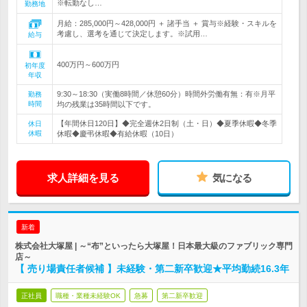
※転勤なし…
勤務地
月給：285,000円～428,000円 ＋ 諸手当 ＋ 賞与※経験・スキルを
考慮し、選考を通じて決定します。※試用…
給与
400万円～600万円
初年度
年収
9:30～18:30（実働8時間／休憩60分）時間外労働有無：有※月平
勤務
時間
均の残業は35時間以下です。
【年間休日120日】◆完全週休2日制（土・日）◆夏季休暇◆冬季
休日
休暇
休暇◆慶弔休暇◆有給休暇（10日）
求人詳細を見る
気になる
新着
株式会社大塚屋 | ～“布”といったら大塚屋！日本最大級のファブリック専門
店～
【 売り場責任者候補 】未経験・第二新卒歓迎★平均勤続16.3年
正社員
職種・業種未経験OK
急募
第二新卒歓迎