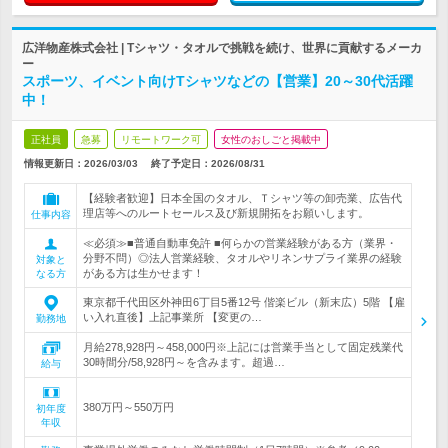
広洋物産株式会社 | Tシャツ・タオルで挑戦を続け、世界に貢献するメーカ
ー
スポーツ、イベント向けTシャツなどの【営業】20～30代活躍
中！
正社員
急募
リモートワーク可
女性のおしごと掲載中
情報更新日：2026/03/03
終了予定日：
2026/08/31
【経験者歓迎】日本全国のタオル、Ｔシャツ等の卸売業、広告代
理店等へのルートセールス及び新規開拓をお願いします。
仕事内容
≪必須≫■普通自動車免許 ■何らかの営業経験がある方（業界・
分野不問）◎法人営業経験、タオルやリネンサプライ業界の経験
対象と
がある方は生かせます！
なる方
東京都千代田区外神田6丁目5番12号 偕楽ビル（新末広）5階 【雇
い入れ直後】上記事業所 【変更の…
勤務地
月給278,928円～458,000円※上記には営業手当として固定残業代
30時間分/58,928円～を含みます。超過…
給与
380万円～550万円
初年度
年収