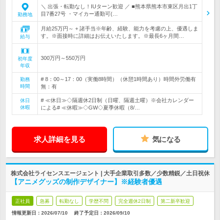
＼ 出張・転勤なし！IUターン歓迎 ／ ■熊本県熊本市東区月出1丁
目7番27号 ・マイカー通勤可(…
勤務地
月給25万円～ + 諸手当※年齢、経験、能力を考慮の上、優遇しま
す。※面接時に詳細はお伝えいたします。※最長6ヶ月間…
給与
300万円～550万円
初年度
年収
# 8：00～17：00（実働8時間）（休憩1時間あり）時間外労働有
勤務
時間
無：有
# ≪休日≫◇隔週休2日制（日曜、隔週土曜）※会社カレンダー
休日
休暇
による# ≪休暇≫◇GW◇夏季休暇（8/…
求人詳細を見る
気になる
株式会社ライセンスエージェント | 大手企業取引多数／少数精鋭／土日祝休
【アニメグッズの制作デザイナー】※経験者優遇
正社員
急募
転勤なし
学歴不問
完全週休2日制
第二新卒歓迎
情報更新日：2026/07/10
終了予定日：
2026/09/10