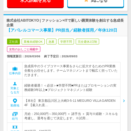
求人詳細を見る
気になる
株式会社ABITOKYO | ファッション×ITで新しい購買体験を創出する急成長
企業
【アパレルコマース事業】PR担当／経験者採用／年休120日
正社員
業種未経験OK
急募
学歴不問
完全週休2日制
女性のおしごと掲載中
情報更新日：2026/03/06
終了予定日：
2026/09/03
急成長中のライブコマース事業をさらに拡大するためのPR業務
全般をお任せします。チームマネジメントまで幅広く担っていた
仕事内容
だきます。
経験者優遇！＜必須＞■学歴不問■PRまたはプロモーションの実
対象と
務経験3年以上■プロジェクトマネジメント経験
なる方
【本社】 東京都品川区上大崎3-5-11 MEGURO VILLA GARDEN
4F 【雇入れ直…
勤務地
月給：250,000円～350,000円 ＋ 諸手当 ＋ 賞与※経験・スキルを
考慮し、選考を通じて決定します。※試用…
給与