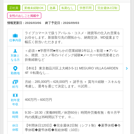
正社員
業種未経験OK
急募
転勤なし
学歴不問
完全週休2日制
女性のおしごと掲載中
情報更新日：2026/03/06
終了予定日：
2026/09/03
ライブコマースで扱うアパレル・コスメ・雑貨等の仕入れ営業を
お任せします。新規取引先の開拓から、納期交渉、MD提案まで
仕事内容
幅広く担当いただきます。
＜必須＞■学歴不問■何らかの営業経験1年以上＜歓迎＞■アパレ
ル、雑貨、コスメ等のバイイング経験■メーカーや卸売業者との
対象と
折衝経験など
なる方
【本社】 東京都品川区上大崎3-5-11 MEGURO VILLA GARDEN
4F ※転勤なし…
勤務地
月給：285,000円～428,000円 ＋ 諸手当 ＋ 賞与※経験・スキルを
考慮し、選考を通じて決定します。※試用…
給与
400万円～600万円
初年度
年収
9:30～18:30（実働8時間／休憩60分）時間外労働有無：有※月平
勤務
時間
均の残業は35時間以下です。※…
【年間休日120日】◆完全週休2日制（シフト制）◆夏季休暇◆冬
休日
休暇
季休暇◆慶弔休暇◆有給休暇（10日）