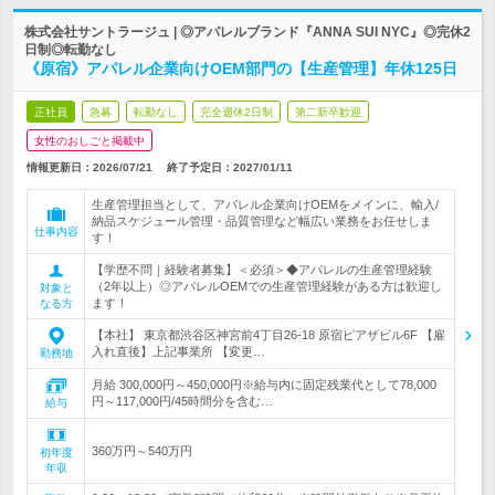
株式会社サントラージュ | ◎アパレルブランド『ANNA SUI NYC』◎完休2
日制◎転勤なし
《原宿》アパレル企業向けOEM部門の【生産管理】年休125日
正社員
急募
転勤なし
完全週休2日制
第二新卒歓迎
女性のおしごと掲載中
情報更新日：2026/07/21
終了予定日：
2027/01/11
生産管理担当として、アパレル企業向けOEMをメインに、輸入/
納品スケジュール管理・品質管理など幅広い業務をお任せしま
仕事内容
す！
【学歴不問｜経験者募集】＜必須＞◆アパレルの生産管理経験
（2年以上）◎アパレルOEMでの生産管理経験がある方は歓迎し
対象と
ます！
なる方
【本社】 東京都渋谷区神宮前4丁目26-18 原宿ピアザビル6F 【雇
入れ直後】上記事業所 【変更…
勤務地
月給 300,000円～450,000円※給与内に固定残業代として78,000
円～117,000円/45時間分を含む…
給与
360万円～540万円
初年度
年収