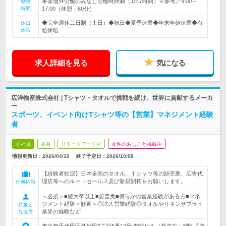
事業場外労働のみなし労働時間制（1日7時間）※参考／9:00～
勤務
時間
17:00（休憩：60分）
◆完全週休二日制（土日）◆祝日◆夏季休業◆年末年始休業◆有
休日
休暇
給休暇
求人詳細を見る
気になる
広洋物産株式会社 | Tシャツ・タオルで挑戦を続け、世界に貢献するメーカ
ー
スポーツ、イベント向けTシャツ等の【営業】マネジメント経験
者
正社員
急募
リモートワーク可
女性のおしごと掲載中
情報更新日：2026/04/10
終了予定日：
2026/10/08
【経験者歓迎】日本全国のタオル、Ｔシャツ等の卸売業、広告代
理店等へのルートセールス及び新規開拓をお願いします。
仕事内容
＜必須＞■短大卒以上■要普免■何らかの営業経験がある方■マネ
ジメント経験＜歓迎＞◎法人営業経験◎タオルやリネンサプライ
対象と
業界の経験など
なる方