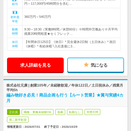
円～117,000円/45時間分を含む…
給与
360万円～540万円
初年度
年収
9:30～18:30（実働8時間／休憩60分）※時間外労働あり※月平均
勤務
時間
残業20時間程度★セミフレック…
【年間休日125日】《休日》* 完全週休2日制（土日休み）* 祝日
休日
休暇
《休暇》* 有給休暇└入社直後に3…
求人詳細を見る
気になる
株式会社元廣 | 創業105年／未経験歓迎／年休122日／土日祝休み／残業月
平均5h
編み物好き必見！商品企画も行う【ルート営業】★賞与実績4カ
月
正社員
職種・業種未経験OK
急募
転勤なし
学歴不問
第二新卒歓迎
情報更新日：2026/07/31
終了予定日：
2026/10/29