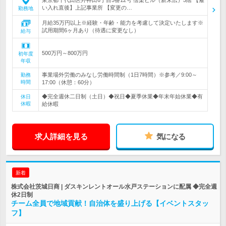
東京都千代田区外神田6丁目5番12号 偕楽ビル（新末広）5階 【雇
い入れ直後】上記事業所 【変更の…
勤務地
月給35万円以上※経験・年齢・能力を考慮して決定いたします※
試用期間6ヶ月あり（待遇に変更なし）
給与
500万円～800万円
初年度
年収
事業場外労働のみなし労働時間制（1日7時間）※参考／9:00～
勤務
時間
17:00（休憩：60分）
◆完全週休二日制（土日）◆祝日◆夏季休業◆年末年始休業◆有
休日
休暇
給休暇
求人詳細を見る
気になる
新着
株式会社茨城日商 | ダスキンレントオール水戸ステーションに配属 ◆完全週
休2日制
チーム全員で地域貢献！自治体を盛り上げる【イベントスタッ
フ】