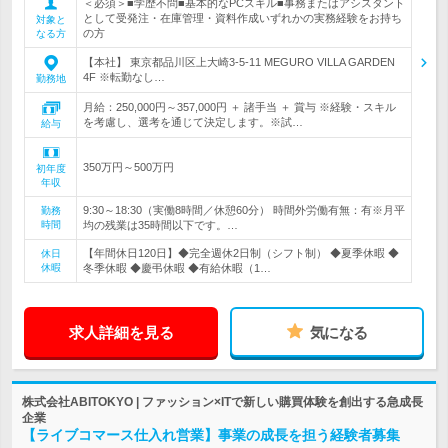
＜必須＞■学歴不問■基本的なPCスキル■事務またはアシスタント
として受発注・在庫管理・資料作成いずれかの実務経験をお持ち
対象と
の方
なる方
【本社】 東京都品川区上大崎3-5-11 MEGURO VILLA GARDEN
4F ※転勤なし…
勤務地
月給：250,000円～357,000円 ＋ 諸手当 ＋ 賞与 ※経験・スキル
を考慮し、選考を通じて決定します。※試…
給与
350万円～500万円
初年度
年収
9:30～18:30（実働8時間／休憩60分） 時間外労働有無：有※月平
勤務
時間
均の残業は35時間以下です。…
【年間休日120日】◆完全週休2日制（シフト制） ◆夏季休暇 ◆
休日
休暇
冬季休暇 ◆慶弔休暇 ◆有給休暇（1…
求人詳細を見る
気になる
株式会社ABITOKYO | ファッション×ITで新しい購買体験を創出する急成長
企業
【ライブコマース仕入れ営業】事業の成長を担う経験者募集