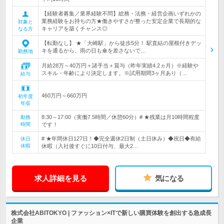
【経験者募集／業界経験不問】総務・法務・経営企画いずれかの
業務経験をお持ちの方★働きやすさが整った安定企業で長期的な
対象と
キャリアを築くチャンス◎
なる方
【転勤なし】 ★「大崎駅」から徒歩5分！ 駅直結の屋根付きデッ
キを通るから、雨の日も傘を差さないで…
勤務地
月給28万～40万円＋諸手当＋賞与（昨年実績4.2ヵ月）※経験や
スキル・年齢により決定します。※試用期間3ヶ月あり（…
給与
460万円～660万円
初年度
年収
8:30～17:00（実働7.5時間／休憩60分）# ★残業は月10時間程度
勤務
時間
です！
# ★年間休日127日！◆完全週休2日制（土日休み）◆祝日◆有給
休日
休暇
休暇（入社後すぐに10日付与、最大2…
求人詳細を見る
気になる
株式会社ABITOKYO | ファッション×ITで新しい購買体験を創出する急成長
企業