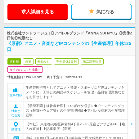
求人詳細を見る
気になる
株式会社サントラージュ | ◎アパレルブランド『ANNA SUI NYC』◎完休2
日制◎転勤なし
《原宿》アニメ・音楽などIPコンテンツの【生産管理】年休125
日
正社員
急募
転勤なし
完全週休2日制
第二新卒歓迎
女性のおしごと掲載中
情報更新日：2026/07/21
終了予定日：
2027/01/11
生産管理担当としてアニメ・音楽・スポーツなどIPコンテンツを
メインに、工場との納品やスケジュール管理・品質管理業務など
仕事内容
をお任せします！
【学歴不問｜経験者歓迎】＜いずれか必須＞◆IPコンテンツグッ
ズ（雑貨やウェア等）の生産管理経験◆アパレル商材の生産管理
対象と
経験
なる方
【本社】 東京都渋谷区神宮前4丁目26-18 原宿ピアザビル6F 【雇
入れ直後】上記事業所 【変更…
勤務地
月給 300,000円～450,000円※給与内に固定残業代として78,000