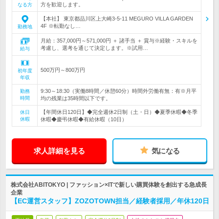
方を歓迎します。
なる方
【本社】 東京都品川区上大崎3-5-11 MEGURO VILLA GARDEN
4F ※転勤なし…
勤務地
月給：357,000円～571,000円 ＋ 諸手当 ＋ 賞与※経験・スキルを
考慮し、選考を通じて決定します。※試用…
給与
500万円～800万円
初年度
年収
9:30～18:30（実働8時間／休憩60分）時間外労働有無：有※月平
勤務
時間
均の残業は35時間以下です。
【年間休日120日】◆完全週休2日制（土・日）◆夏季休暇◆冬季
休日
休暇
休暇◆慶弔休暇◆有給休暇（10日）
求人詳細を見る
気になる
株式会社ABITOKYO | ファッション×ITで新しい購買体験を創出する急成長
企業
【EC運営スタッフ】ZOZOTOWN担当／経験者採用／年休120日