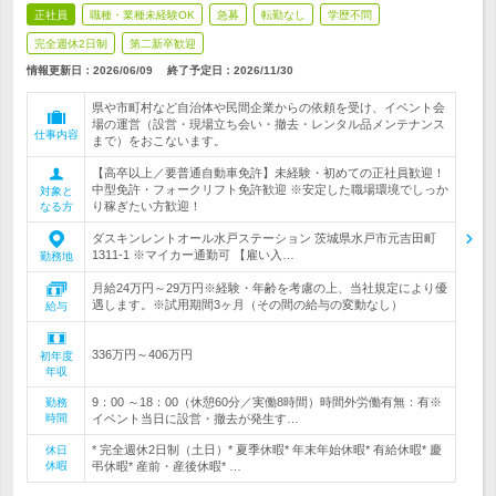
正社員
職種・業種未経験OK
急募
転勤なし
学歴不問
完全週休2日制
第二新卒歓迎
情報更新日：2026/06/09
終了予定日：
2026/11/30
県や市町村など自治体や民間企業からの依頼を受け、イベント会
場の運営（設営・現場立ち会い・撤去・レンタル品メンテナンス
仕事内容
まで）をおこないます。
【高卒以上／要普通自動車免許】未経験・初めての正社員歓迎！
中型免許・フォークリフト免許歓迎 ※安定した職場環境でしっか
対象と
り稼ぎたい方歓迎！
なる方
ダスキンレントオール水戸ステーション 茨城県水戸市元吉田町
1311-1 ※マイカー通勤可 【雇い入…
勤務地
月給24万円～29万円※経験・年齢を考慮の上、当社規定により優
遇します。※試用期間3ヶ月（その間の給与の変動なし）
給与
336万円～406万円
初年度
年収
9：00 ～18：00（休憩60分／実働8時間）時間外労働有無：有※
勤務
時間
イベント当日に設営・撤去が発生す…
* 完全週休2日制（土日）* 夏季休暇* 年末年始休暇* 有給休暇* 慶
休日
休暇
弔休暇* 産前・産後休暇* …