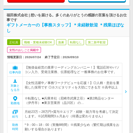
福田株式会社 | 想いを届ける。多くのありがとうの感謝の言葉を頂けるお仕
事です
ギフトメーカーの【事務スタッフ】＊未経験歓迎 ＊残業ほぼな
し
正社員
職種・業種未経験OK
急募
転勤なし
第二新卒歓迎
女性のおしごと掲載中
情報更新日：2026/07/24
終了予定日：
2026/09/10
【無借金経営の業界リーディングカンパニー！】電話応対やパソ
コン入力、受発注業務、伝票処理など 一般事務のお仕事です。
仕事内容
【女性活躍中／事務ワークデビューを応援！】◎人柄・意欲を重
対象と
視した採用です ◎ホスピタリティを大切にできる方 ※高卒以上
なる方
※転勤なし ■兵庫本社（尼崎市武庫之荘） ■第2商品センター
（伊丹市） ■東京営業所（品川区） の…
勤務地
月給23万～28万円+賞与※エリア・経験・能力等を考慮して決定
します。※試用期間3ヵ月あり（待遇は変わりません）
給与
* 9：00～18：00（実働8時間）※残業少なめ（繁忙期は残業をお
勤務
時間
願いする場合があります）