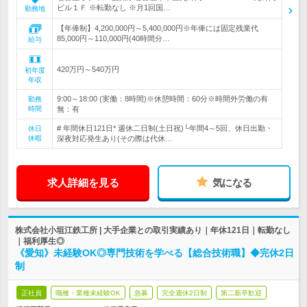
ビル１Ｆ ※転勤なし ※月1回国…
勤務地
【年俸制】4,200,000円～5,400,000円※年俸には固定残業代
85,000円～110,000円(40時間分…
給与
420万円～540万円
初年度
年収
9:00～18:00 (実働：8時間)※休憩時間：60分※時間外労働の有
勤務
時間
無：有
# 年間休日121日* 週休二日制(土日祝)└年間4～5回、休日出勤・
休日
休暇
深夜対応発生あり(その際は代休…
求人詳細を見る
気になる
株式会社小垣江鉄工所 | 大手企業との取引実績あり｜年休121日｜転勤なし
｜福利厚生◎
《愛知》未経験OK◎専門技術を学べる【総合技術職】◆完休2日
制
正社員
職種・業種未経験OK
急募
完全週休2日制
第二新卒歓迎