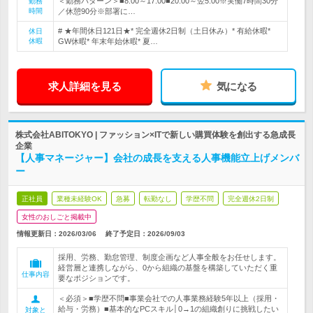
＜勤務パターン＞■8:00～17:00■20:00～翌5:00※実働7時間30分
勤務
時間
／休憩90分※部署に…
# ★年間休日121日★* 完全週休2日制（土日休み）* 有給休暇*
休日
休暇
GW休暇* 年末年始休暇* 夏…
求人詳細を見る
気になる
株式会社ABITOKYO | ファッション×ITで新しい購買体験を創出する急成長
企業
【人事マネージャー】会社の成長を支える人事機能立上げメンバ
ー
正社員
業種未経験OK
急募
転勤なし
学歴不問
完全週休2日制
女性のおしごと掲載中
情報更新日：2026/03/06
終了予定日：
2026/09/03
採用、労務、勤怠管理、制度企画など人事全般をお任せします。
経営層と連携しながら、0から組織の基盤を構築していただく重
仕事内容
要なポジションです。
＜必須＞■学歴不問■事業会社での人事業務経験5年以上（採用・
給与・労務）■基本的なPCスキル│0→1の組織創りに挑戦したい
対象と