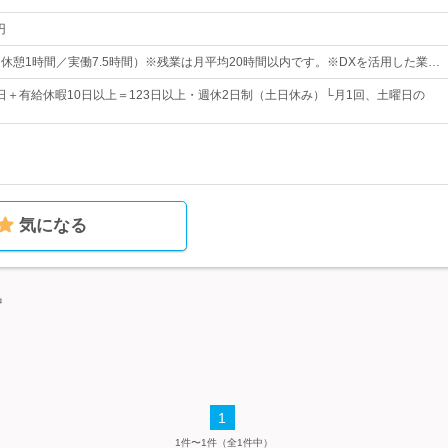
円
0（休憩1時間／実働7.5時間）※残業は月平均20時間以内です。※DXを活用した業…
3日＋有給休暇10日以上＝123日以上・週休2日制（土日休み）└月1回、土曜日の
気になる
中
1
1件〜1件（全1件中）