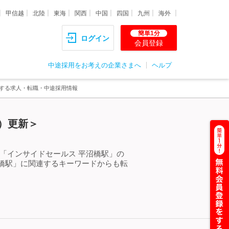
甲信越
北陸
東海
関西
中国
四国
九州
海外
簡単1分
ログイン
会員登録
中途採用をお考えの企業さまへ
ヘルプ
関する求人・転職・中途採用情報
）更新＞
「インサイドセールス 平沼橋駅」の
橋駅」に関連するキーワードからも転