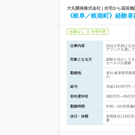
大丸開発株式会社 | 住宅から温浴
《岐阜／岐南町》経験者
転勤なし
学歴不問
仕事内容
自社が手掛ける分
アリングを通して
対象となる方
経験を活かしてキ
セールスの経験
勤務地
本社 岐阜県羽島
の…
給与
月給234,957円
初年度年収
360万円～650万
勤務時間
9:00～18:0
休日・休暇
年間休日110日
夏…