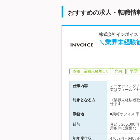
おすすめの求人・転職情
株式会社インボイス |
＼業界未経験
職種・業種未経験OK
急募
学歴
仕事内容
マーケティングチ
業はフィールドセ
対象となる方
《業界未経験者歓
せます！
勤務地
■麹町オフィス 千
給与
月給：265,00
用条件に変更な…
初年度年収
470万円～640万