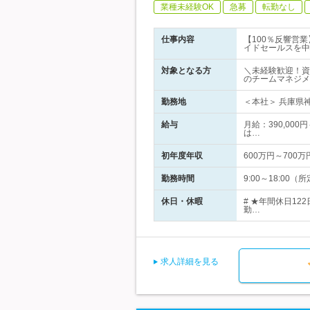
業種未経験OK
急募
転勤なし
仕事内容
【100％反響営
イドセールスを中
対象となる方
＼未経験歓迎！資
のチームマネジメ
勤務地
＜本社＞ 兵庫県
給与
月給：390,000
は…
初年度年収
600万円～700万
勤務時間
9:00～18:0
休日・休暇
# ★年間休日1
勤…
求人詳細を見る