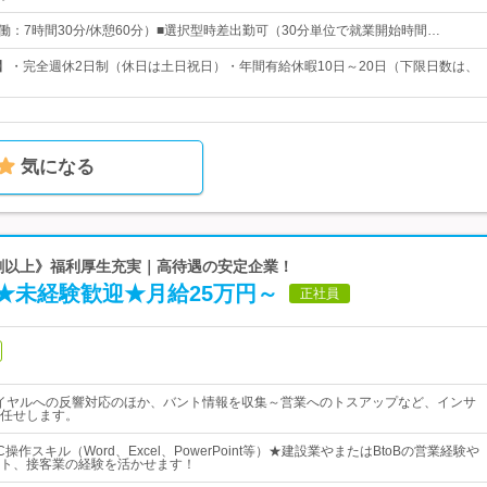
0 （実働：7時間30分/休憩60分）■選択型時差出勤可（30分単位で就業開始時間…
日】・完全週休2日制（休日は土日祝日）・年間有給休暇10日～20日（下限日数は、
気になる
7割以上》福利厚生充実｜高待遇の安定企業！
★未経験歓迎★月給25万円～
正社員
ーダイヤルへの反響対応のほか、バント情報を収集～営業へのトスアップなど、インサ
任せします。
作スキル（Word、Excel、PowerPoint等）★建設業やまたはBtoBの営業経験や
ト、接客業の経験を活かせます！