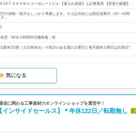
5-13-7 ＳＨＯＷＡコーポレートビル 【雇入れ直後】上記事業所 【変更の範囲】…
5万円※経験・能力をしっかり考慮します。※上記月給には固定残業代（20～42時
,5…
円
0※休憩：90分※時間外労働有無：有
5日週休2日制（土日祝休み）※祝日のある週の土曜日と毎月最終土曜日は出勤日*
気になる
 放送通信に関わる工事資材のオンラインショップを運営中！
【インサイドセールス】＊年休122日／転勤無し