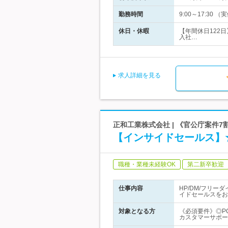
勤務時間
9:00～17:3
休日・休暇
【年間休日122
入社…
求人詳細を見る
正和工業株式会社 | 《官公庁案件
【インサイドセールス】
職種・業種未経験OK
第二新卒歓迎
仕事内容
HP/DM/フリ
イドセールスをお
対象となる方
《必須要件》◎PC操
カスタマーサポー