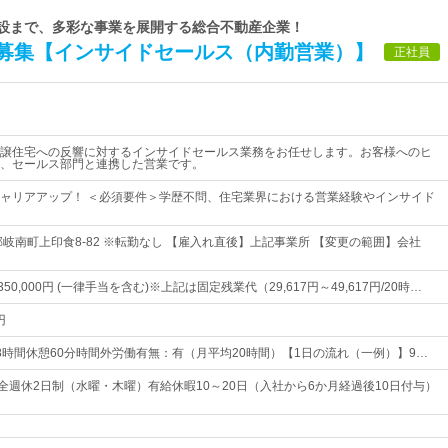
施設まで、多彩な事業を展開する総合不動産企業！
募集【インサイドセールス（内勤営業）】
正社員
譲住宅への反響に対するインサイドセールス業務をお任せします。お客様へのヒ
、セールス部門と連携した営業です。
ャリアアップ！ ＜必須要件＞学歴不問、住宅業界における営業経験やインサイド
郡岐南町上印食8-82 ※転勤なし 【雇入れ直後】上記事業所 【変更の範囲】会社
～350,000円 (一律手当を含む)※上記は固定残業代（29,617円～49,617円/20時…
円
0実働8時間休憩60分時間外労働有無：有（月平均20時間）【1日の流れ（一例）】9…
完全週休2日制（水曜・木曜）有給休暇10～20日（入社から6か月経過後10日付与）