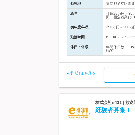
勤務地
東京都足立区青井
給与
月給25万円～3
間・固定残業代31
初年度年収
350万円～500万
勤務時間
8：00～17：3
休日・休暇
年間休日数：10
GW*…
求人詳細を見る
株式会社e431 |
経験者募集！