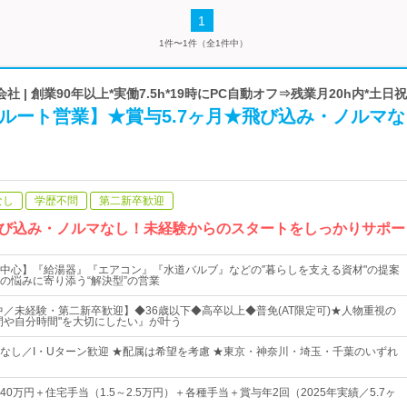
1
1件〜1件（全1件中）
 | 創業90年以上*実働7.5h*19時にPC自動オフ⇒残業月20h内*土日
ルート営業】★賞与5.7ヶ月★飛び込み・ノルマな
なし
学歴不問
第二新卒歓迎
び込み・ノルマなし！未経験からのスタートをしっかりサポー
中心】『給湯器』『エアコン』『水道バルブ』などの″暮らしを支える資材"の提案
の悩みに寄り添う“解決型”の営業
躍中／未経験・第二新卒歓迎】◆36歳以下◆高卒以上◆普免(AT限定可)★人物重視の
間や自分時間"を大切にしたい』が叶う
なし／I・Uターン歓迎 ★配属は希望を考慮 ★東京・神奈川・埼玉・千葉のいずれ
～40万円＋住宅手当（1.5～2.5万円）＋各種手当＋賞与年2回（2025年実績／5.7ヶ