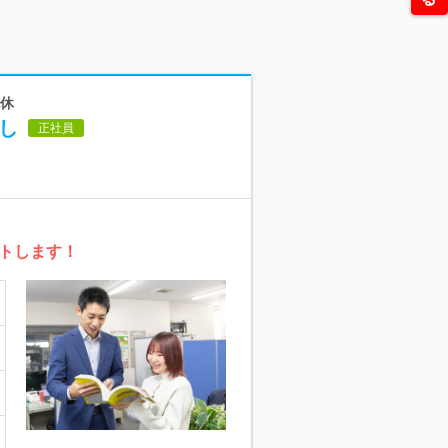
祝休
し
正社員
トします！