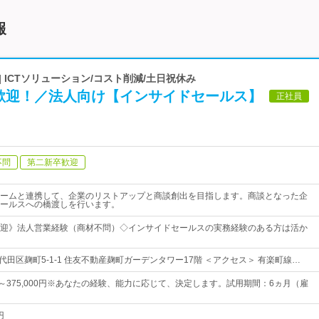
報
 ICTソリューション/コスト削減/土日祝休み
歓迎！／法人向け【インサイドセールス】
正社員
不問
第二新卒歓迎
ームと連携して、企業のリストアップと商談創出を目指します。商談となった企
ールスへの橋渡しを行います。
迎》法人営業経験（商材不問）◇インサイドセールスの実務経験のある方は活か
代田区麹町5-1-1 住友不動産麹町ガーデンタワー17階 ＜アクセス＞ 有楽町線…
0円～375,000円※あなたの経験、能力に応じて、決定します。試用期間：6ヵ月（雇
円