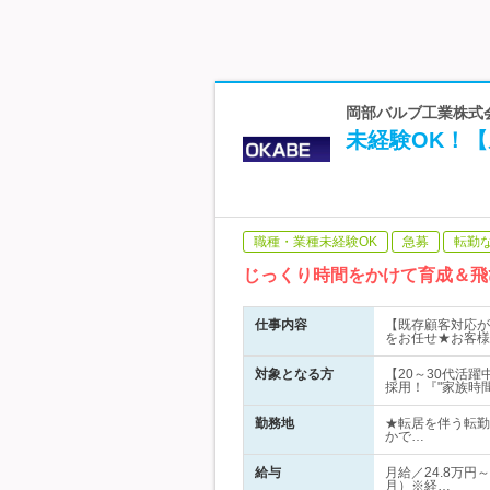
岡部バルブ工業株式会社
未経験OK！【
職種・業種未経験OK
急募
転勤
じっくり時間をかけて育成＆飛
仕事内容
【既存顧客対応が
をお任せ★お客様
対象となる方
【20～30代活
採用！『"家族時
勤務地
★転居を伴う転勤
かで…
給与
月給／24.8万円
月）※経…