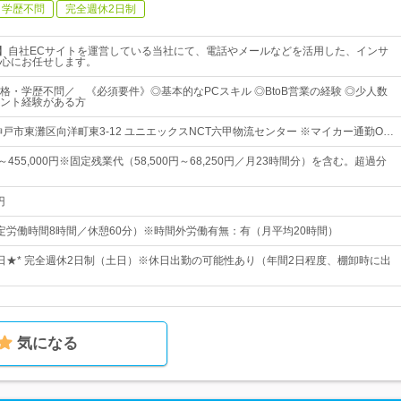
学歴不問
完全週休2日制
業】自社ECサイトを運営している当社にて、電話やメールなどを活用した、インサ
心にお任せします。
格・学歴不問／ 《必須要件》◎基本的なPCスキル ◎BtoB営業の経験 ◎少人数
ント経験がある方
神戸市東灘区向洋町東3-12 ユニエックスNCT六甲物流センター ※マイカー通勤O…
円～455,000円※固定残業代（58,500円～68,250円／月23時間分）を含む。超過分
円
0（所定労働時間8時間／休憩60分）※時間外労働有無：有（月平均20時間）
22日★* 完全週休2日制（土日）※休日出勤の可能性あり（年間2日程度、棚卸時に出
気になる