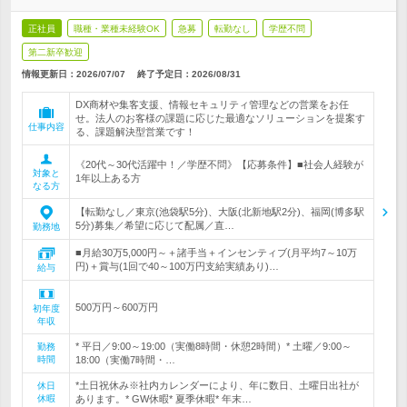
正社員
職種・業種未経験OK
急募
転勤なし
学歴不問
第二新卒歓迎
情報更新日：2026/07/07
終了予定日：
2026/08/31
DX商材や集客支援、情報セキュリティ管理などの営業をお任
せ。法人のお客様の課題に応じた最適なソリューションを提案す
仕事内容
る、課題解決型営業です！
《20代～30代活躍中！／学歴不問》【応募条件】■社会人経験が
対象と
1年以上ある方
なる方
【転勤なし／東京(池袋駅5分)、大阪(北新地駅2分)、福岡(博多駅
5分)募集／希望に応じて配属／直…
勤務地
■月給30万5,000円～＋諸手当＋インセンティブ(月平均7～10万
円)＋賞与(1回で40～100万円支給実績あり)…
給与
500万円～600万円
初年度
年収
* 平日／9:00～19:00（実働8時間・休憩2時間）* 土曜／9:00～
勤務
時間
18:00（実働7時間・…
*土日祝休み※社内カレンダーにより、年に数日、土曜日出社が
休日
休暇
あります。* GW休暇* 夏季休暇* 年末…