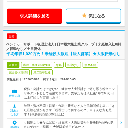
求人詳細を見る
気になる
新着
ベンチャーサポート税理士法人 | 日本最大級士業グループ｜未経験入社8割
／転勤なし／土日祝休
平均年収1,020万円！未経験大歓迎【法人営業】★大阪転勤なし
正社員
職種・業種未経験OK
急募
転勤なし
学歴不問
完全週休2日制
第二新卒歓迎
情報更新日：2026/08/06
終了予定日：
2026/10/05
税務・会計だけではない。経営や人生設計まで寄り添う総合コン
サルタントとして活躍できます。先輩たちは入社後1年で60万円
仕事内容
以上昇給した実績もあり！
学歴・資格不問！営業・金融・接客など人と信頼関係を築いてき
た経験を活かせます「税理士って何するの？」⇒そんな方も是
対象と
非！(※成長実績1000名以上)
なる方
＼転勤なし◆なんば駅・梅田駅・大阪駅等から徒歩5分前後の拠
点いずれかに配属／ 大阪駅前第三ビルオフ…
勤務地