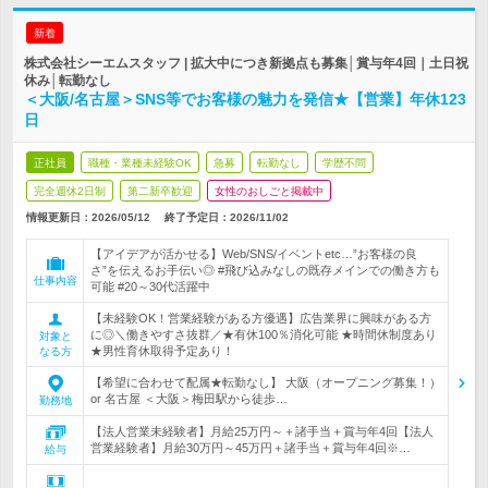
新着
株式会社シーエムスタッフ | 拡大中につき新拠点も募集│賞与年4回｜土日祝
休み│転勤なし
＜大阪/名古屋＞SNS等でお客様の魅力を発信★【営業】年休123
日
正社員
職種・業種未経験OK
急募
転勤なし
学歴不問
完全週休2日制
第二新卒歓迎
女性のおしごと掲載中
情報更新日：2026/05/12
終了予定日：
2026/11/02
【アイデアが活かせる】Web/SNS/イベントetc…”お客様の良
さ”を伝えるお手伝い◎ #飛び込みなしの既存メインでの働き方も
仕事内容
可能 #20～30代活躍中
【未経験OK！営業経験がある方優遇】広告業界に興味がある方
に◎＼働きやすさ抜群／★有休100％消化可能 ★時間休制度あり
対象と
★男性育休取得予定あり！
なる方
【希望に合わせて配属★転勤なし】 大阪（オープニング募集！）
or 名古屋 ＜大阪＞梅田駅から徒歩…
勤務地
【法人営業未経験者】月給25万円～＋諸手当＋賞与年4回【法人
営業経験者】月給30万円～45万円＋諸手当＋賞与年4回※…
給与