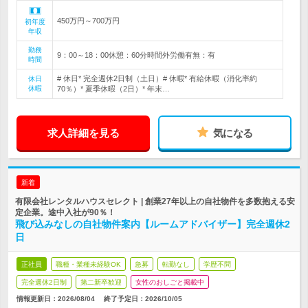
450万円～700万円
初年度
年収
勤務
9：00～18：00休憩：60分時間外労働有無：有
時間
# 休日* 完全週休2日制（土日）# 休暇* 有給休暇（消化率約
休日
休暇
70％）* 夏季休暇（2日）* 年末…
求人詳細を見る
気になる
新着
有限会社レンタルハウスセレクト | 創業27年以上の自社物件を多数抱える安
定企業。途中入社が90％！
飛び込みなしの自社物件案内【ルームアドバイザー】完全週休2
日
正社員
職種・業種未経験OK
急募
転勤なし
学歴不問
完全週休2日制
第二新卒歓迎
女性のおしごと掲載中
情報更新日：2026/08/04
終了予定日：
2026/10/05