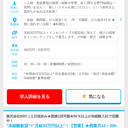
＼人柄・意欲重視の採用／経験や学歴、AI に関する専門知識は一
切問いません！「新しいスキルを身につけたい」という前向きな
対象と
気持ちがあれば大歓迎！
なる方
・各線「梅田駅」から徒歩7 分 ・JR「大阪駅」から徒歩13 分 ★
雨に濡れずに出勤！ ★転勤なし…
勤務地
月給30万円以上＋インセンティブ※固定給に加えて、個人の成果
をインセンティブとして還元します。※年齢・能力・経験を考…
給与
360万円～630万円
初年度
年収
勤務
10：00～19：00（実働8時間／休憩60分）
時間
* 年間休日125日以上* 完全週休2日制（土日祝）* 祝日* 有給休暇*
休日
休暇
GW休暇* 夏季休暇* …
求人詳細を見る
気になる
株式会社NRC | 土日祝休み★面接1回可能★90％以上が未経験入社で活躍
中！
”未経験歓迎”×”月給30万円以上”！【営業】★残業月10～20h