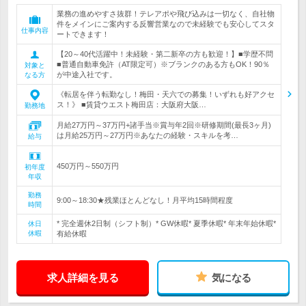
業務の進めやすさ抜群！テレアポや飛び込みは一切なく、自社物
件をメインにご案内する反響営業なので未経験でも安心してスタ
仕事内容
ートできます！
【20～40代活躍中！未経験・第二新卒の方も歓迎！】■学歴不問
■普通自動車免許（AT限定可）※ブランクのある方もOK！90％
対象と
が中途入社です。
なる方
《転居を伴う転勤なし！梅田・天六での募集！いずれも好アクセ
ス！》 ■賃貸ウエスト梅田店：大阪府大阪…
勤務地
月給27万円～37万円+諸手当※賞与年2回※研修期間(最長3ヶ月)
は月給25万円～27万円※あなたの経験・スキルを考…
給与
450万円～550万円
初年度
年収
勤務
9:00～18:30★残業ほとんどなし！月平均15時間程度
時間
* 完全週休2日制（シフト制）* GW休暇* 夏季休暇* 年末年始休暇*
休日
休暇
有給休暇
求人詳細を見る
気になる