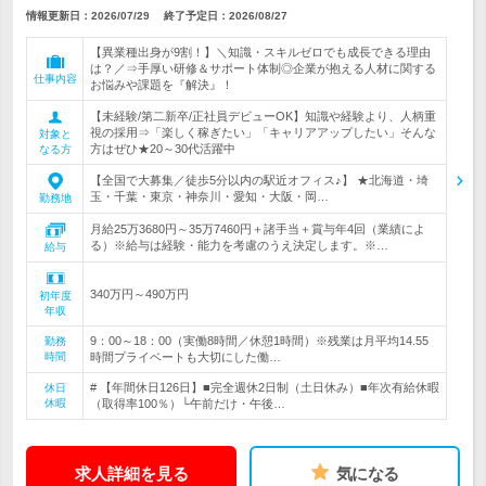
情報更新日：2026/07/29
終了予定日：
2026/08/27
【異業種出身が9割！】＼知識・スキルゼロでも成長できる理由
は？／⇒手厚い研修＆サポート体制◎企業が抱える人材に関する
仕事内容
お悩みや課題を『解決』！
【未経験/第二新卒/正社員デビューOK】知識や経験より、人柄重
視の採用⇒「楽しく稼ぎたい」「キャリアアップしたい」そんな
対象と
方はぜひ★20～30代活躍中
なる方
【全国で大募集／徒歩5分以内の駅近オフィス♪】 ★北海道・埼
玉・千葉・東京・神奈川・愛知・大阪・岡…
勤務地
月給25万3680円～35万7460円＋諸手当＋賞与年4回（業績によ
る）※給与は経験・能力を考慮のうえ決定します。※…
給与
340万円～490万円
初年度
年収
9：00～18：00（実働8時間／休憩1時間）※残業は月平均14.55
勤務
時間
時間プライベートも大切にした働…
# 【年間休日126日】■完全週休2日制（土日休み）■年次有給休暇
休日
休暇
（取得率100％）└午前だけ・午後…
求人詳細を見る
気になる