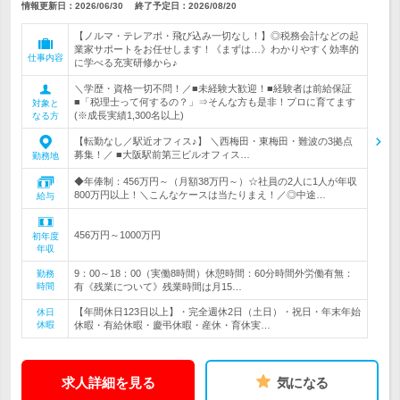
情報更新日：2026/06/30
終了予定日：
2026/08/20
【ノルマ・テレアポ・飛び込み一切なし！】◎税務会計などの起
業家サポートをお任せします！《まずは…》わかりやすく効率的
仕事内容
に学べる充実研修から♪
＼学歴・資格一切不問！／■未経験大歓迎！■経験者は前給保証
■「税理士って何するの？」⇒そんな方も是非！プロに育てます
対象と
(※成長実績1,300名以上)
なる方
【転勤なし／駅近オフィス♪】 ＼西梅田・東梅田・難波の3拠点
募集！／ ■大阪駅前第三ビルオフィス…
勤務地
◆年俸制：456万円～（月額38万円～）☆社員の2人に1人が年収
800万円以上！＼こんなケースは当たりまえ！／◎中途…
給与
456万円～1000万円
初年度
年収
9：00～18：00（実働8時間）休憩時間：60分時間外労働有無：
勤務
時間
有《残業について》残業時間は月15…
【年間休日123日以上】・完全週休2日（土日）・祝日・年末年始
休日
休暇
休暇・有給休暇・慶弔休暇・産休・育休実…
求人詳細を見る
気になる