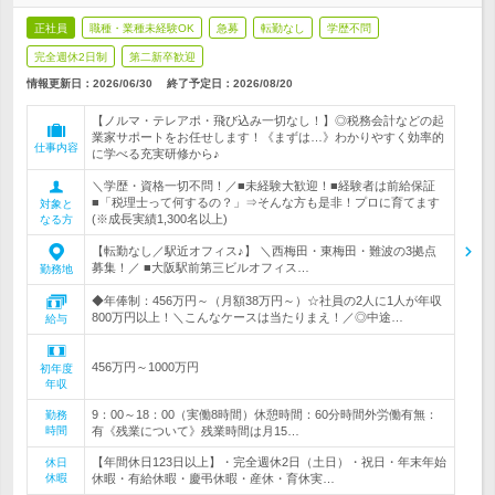
正社員
職種・業種未経験OK
急募
転勤なし
学歴不問
完全週休2日制
第二新卒歓迎
情報更新日：2026/06/30
終了予定日：
2026/08/20
【ノルマ・テレアポ・飛び込み一切なし！】◎税務会計などの起
業家サポートをお任せします！《まずは…》わかりやすく効率的
仕事内容
に学べる充実研修から♪
＼学歴・資格一切不問！／■未経験大歓迎！■経験者は前給保証
■「税理士って何するの？」⇒そんな方も是非！プロに育てます
対象と
(※成長実績1,300名以上)
なる方
【転勤なし／駅近オフィス♪】 ＼西梅田・東梅田・難波の3拠点
募集！／ ■大阪駅前第三ビルオフィス…
勤務地
◆年俸制：456万円～（月額38万円～）☆社員の2人に1人が年収
800万円以上！＼こんなケースは当たりまえ！／◎中途…
給与
456万円～1000万円
初年度
年収
9：00～18：00（実働8時間）休憩時間：60分時間外労働有無：
勤務
時間
有《残業について》残業時間は月15…
【年間休日123日以上】・完全週休2日（土日）・祝日・年末年始
休日
休暇
休暇・有給休暇・慶弔休暇・産休・育休実…