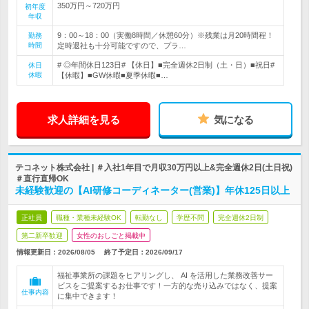
350万円～720万円
初年度
年収
9：00～18：00（実働8時間／休憩60分）※残業は月20時間程！
勤務
時間
定時退社も十分可能ですので、プラ…
# ◎年間休日123日# 【休日】■完全週休2日制（土・日）■祝日#
休日
休暇
【休暇】■GW休暇■夏季休暇■…
求人詳細を見る
気になる
テコネット株式会社 | ＃入社1年目で月収30万円以上&完全週休2日(土日祝)
＃直行直帰OK
未経験歓迎の【AI研修コーディネーター(営業)】年休125日以上
正社員
職種・業種未経験OK
転勤なし
学歴不問
完全週休2日制
第二新卒歓迎
女性のおしごと掲載中
情報更新日：2026/08/05
終了予定日：
2026/09/17
福祉事業所の課題をヒアリングし、 AI を活用した業務改善サー
ビスをご提案するお仕事です！一方的な売り込みではなく、提案
仕事内容
に集中できます！