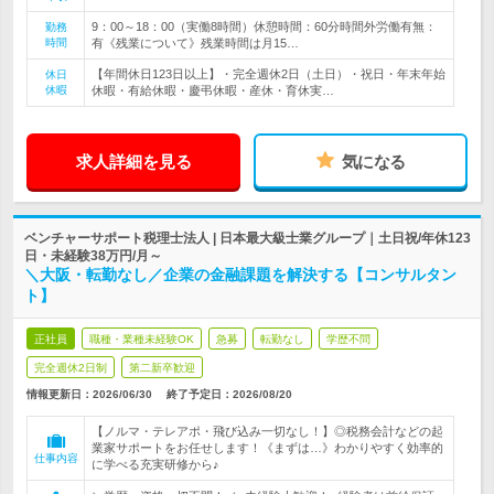
9：00～18：00（実働8時間）休憩時間：60分時間外労働有無：
勤務
時間
有《残業について》残業時間は月15…
【年間休日123日以上】・完全週休2日（土日）・祝日・年末年始
休日
休暇
休暇・有給休暇・慶弔休暇・産休・育休実…
求人詳細を見る
気になる
ベンチャーサポート税理士法人 | 日本最大級士業グループ｜土日祝/年休123
日・未経験38万円/月～
＼大阪・転勤なし／企業の金融課題を解決する【コンサルタン
ト】
正社員
職種・業種未経験OK
急募
転勤なし
学歴不問
完全週休2日制
第二新卒歓迎
情報更新日：2026/06/30
終了予定日：
2026/08/20
【ノルマ・テレアポ・飛び込み一切なし！】◎税務会計などの起
業家サポートをお任せします！《まずは…》わかりやすく効率的
仕事内容
に学べる充実研修から♪