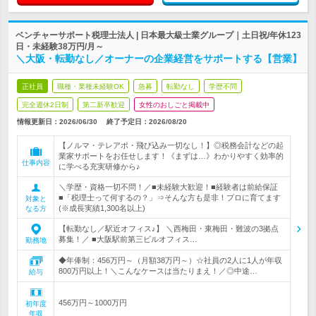
ベンチャーサポート税理士法人 | 日本最大級士業グループ｜土日祝/年休123
日・未経験38万円/月～
＼大阪・転勤なし／オーナーの企業経営をサポートする【営業】
正社員
職種・業種未経験OK
急募
転勤なし
学歴不問
完全週休2日制
第二新卒歓迎
女性のおしごと掲載中
情報更新日：2026/06/30
終了予定日：
2026/08/20
【ノルマ・テレアポ・飛び込み一切なし！】◎税務会計などの起
業家サポートをお任せします！《まずは…》わかりやすく効率的
仕事内容
に学べる充実研修から♪
＼学歴・資格一切不問！／■未経験大歓迎！■経験者は前給保証
■「税理士って何するの？」⇒そんな方も是非！プロに育てます
対象と
(※成長実績1,300名以上)
なる方
【転勤なし／駅近オフィス♪】 ＼西梅田・東梅田・難波の3拠点
募集！／ ■大阪駅前第三ビルオフィス…
勤務地
◆年俸制：456万円～（月額38万円～）☆社員の2人に1人が年収
800万円以上！＼こんなケースは当たりまえ！／◎中途…
給与
456万円～1000万円
初年度
年収