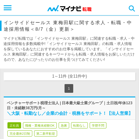
インサイドセールス 東梅田駅に関する求人・転職・中
途採用情報＜8/7（金）更新＞
マイナビ転職では「インサイドセールス 東梅田駅」に関連する転職・求人・中
途採用情報を多数掲載中!「インサイドセールス 東梅田駅」の転職・求人情報
を探しているあなたにおすすめのお仕事を掲載しています。「インサイドセー
ルス 東梅田駅」に関連するキーワードからも転職・求人情報をお探しいただけ
るので、あなたにぴったりのお仕事を見つけてみてください!
1～11件 (全11件中)
1
ベンチャーサポート税理士法人 | 日本最大級士業グループ｜土日祝/年休123
日・未経験38万円/月～
＼大阪・転勤なし／企業の会計・税務をサポート！【法人営業】
正社員
職種・業種未経験OK
急募
転勤なし
学歴不問
完全週休2日制
第二新卒歓迎