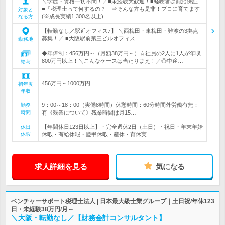
＼学歴・資格一切不問！／■未経験大歓迎！■経験者は前給保証
■「税理士って何するの？」⇒そんな方も是非！プロに育てます
対象と
(※成長実績1,300名以上)
なる方
【転勤なし／駅近オフィス♪】 ＼西梅田・東梅田・難波の3拠点
募集！／ ■大阪駅前第三ビルオフィス…
勤務地
◆年俸制：456万円～（月額38万円～）☆社員の2人に1人が年収
800万円以上！＼こんなケースは当たりまえ！／◎中途…
給与
456万円～1000万円
初年度
年収
9：00～18：00（実働8時間）休憩時間：60分時間外労働有無：
勤務
時間
有《残業について》残業時間は月15…
【年間休日123日以上】・完全週休2日（土日）・祝日・年末年始
休日
休暇
休暇・有給休暇・慶弔休暇・産休・育休実…
求人詳細を見る
気になる
ベンチャーサポート税理士法人 | 日本最大級士業グループ｜土日祝/年休123
日・未経験38万円/月～
＼大阪・転勤なし／【財務会計コンサルタント】