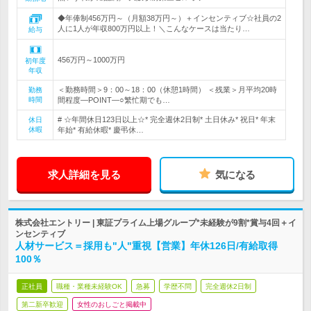
◆年俸制456万円～（月額38万円～）＋インセンティブ☆社員の2
人に1人が年収800万円以上！＼こんなケースは当たり…
給与
456万円～1000万円
初年度
年収
＜勤務時間＞9：00～18：00（休憩1時間） ＜残業＞月平均20時
勤務
時間
間程度―POINT―○繁忙期でも…
# ☆年間休日123日以上☆* 完全週休2日制* 土日休み* 祝日* 年末
休日
休暇
年始* 有給休暇* 慶弔休…
求人詳細を見る
気になる
株式会社エントリー | 東証プライム上場グループ*未経験が9割*賞与4回＋イ
ンセンティブ
人材サービス＝採用も"人"重視【営業】年休126日/有給取得
100％
正社員
職種・業種未経験OK
急募
学歴不問
完全週休2日制
第二新卒歓迎
女性のおしごと掲載中