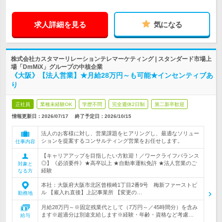
求人詳細を見る
気になる
株式会社カスタマーリレーションテレマーケティング | スタンダード市場上
場「DmMiX」グループの中核企業
《大阪》【法人営業】★月給28万円～も可能★インセンティブあ
り
正社員
業種未経験OK
学歴不問
完全週休2日制
第二新卒歓迎
情報更新日：2026/07/17
終了予定日：
2026/10/15
法人のお客様に対し、営業課題をヒアリングし、最適なソリュー
ションを提案するコンサルティング営業をお任せします。
仕事内容
【キャリアアップを目指したい方歓迎！／ワークライフバランス
◎】《必須要件》★高卒以上 ★自動車運転免許 ★法人営業のご
対象と
経験
なる方
本社：大阪府大阪市北区曾根崎1丁目2番9号 梅新ファーストビ
ル 【雇入れ直後】上記事業所 【変更の…
勤務地
月給28万円～※固定残業代として（7万円～／45時間分）を含み
ます※超過分は別途支給します※経験・年齢・資格など考慮…
給与