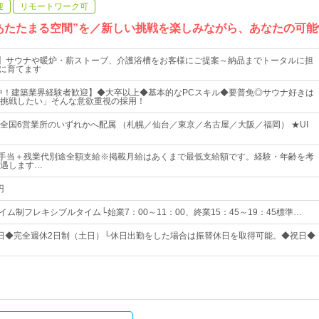
迎
リモートワーク可
あたたまる空間”を／新しい挑戦を楽しみながら、あなたの可能
響】サウナや暖炉・薪ストーブ、介護浴槽をお客様にご提案～納品までトータルに担
前に育てます
躍中！建築業界経験者歓迎】◆大卒以上◆基本的なPCスキル◆要普免◎サウナ好きは
挑戦したい」そんな意欲重視の採用！
全国6営業所のいずれかへ配属 （札幌／仙台／東京／名古屋／大阪／福岡） ★UI
諸手当＋残業代別途全額支給※掲載月給はあくまで最低支給額です。経験・年齢を考
遇します…
円
イム制フレキシブルタイム└始業7：00～11：00、終業15：45～19：45標準…
25日◆完全週休2日制（土日）└休日出勤をした場合は振替休日を取得可能。◆祝日◆