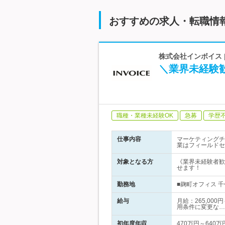
おすすめの求人・転職情
株式会社インボイス |
＼業界未経験
職種・業種未経験OK
急募
学歴
仕事内容
マーケティングチ
業はフィールドセ
対象となる方
《業界未経験者歓
せます！
勤務地
■麹町オフィス 千
給与
月給：265,00
用条件に変更な…
初年度年収
470万円～640万