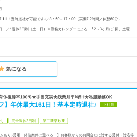
円
7.1H！定時退社が可能です♪／8：50～17：00（実働7.2時間／休憩60分）
0日！／* 週休2日制（土・日）※勤務カレンダーによる └2～3ヶ月に1回、土曜
気になる
・育休復帰率100％★手当充実★残業月平均5H★私服勤務OK
】年休最大161日！基本定時退社♪
正社員
なし
完全週休2日制
第二新卒歓迎
ムあり♪受電・発信案件は選べる！】お客様からのお問合せに対する受付・対応等