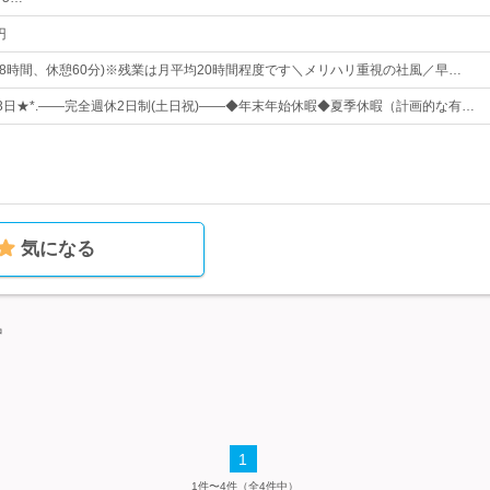
円
0(実働8時間、休憩60分)※残業は月平均20時間程度です＼メリハリ重視の社風／早…
123日★*.――完全週休2日制(土日祝)――◆年末年始休暇◆夏季休暇（計画的な有…
気になる
中
1
1件〜4件（全4件中）