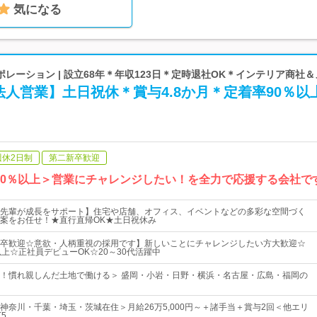
気になる
レーション | 設立68年＊年収123日＊定時退社OK＊インテリア商社
人営業】土日祝休＊賞与4.8か月＊定着率90％以
週休2日制
第二新卒歓迎
90％以上＞営業にチャレンジしたい！を全力で応援する会社で
先輩が成長をサポート】住宅や店舗、オフィス、イベントなどの多彩な空間づく
案をお任せ！★直行直帰OK★土日祝休み
卒歓迎☆意欲・人柄重視の採用です】新しいことにチャレンジしたい方大歓迎☆
以上☆正社員デビューOK☆20～30代活躍中
迎！慣れ親しんだ土地で働ける＞ 盛岡・小岩・日野・横浜・名古屋・広島・福岡の
神奈川・千葉・埼玉・茨城在住＞月給26万5,000円～＋諸手当＋賞与2回＜他エリ
5…