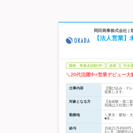
岡田商事株式会社 |
【法人営業】
職種・業種未経験OK
急募
完全
＼20代活躍中×営業デビュー
仕事内容
【飛び込み・テレ
提案します。
対象となる方
【未経験・第二新
知識は入社後に学
勤務地
＼東京・愛知・大
■本…
給与
月給21万450
3ヶ月（期間中の