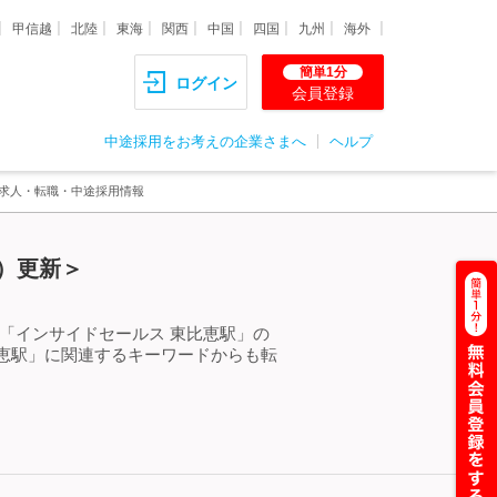
甲信越
北陸
東海
関西
中国
四国
九州
海外
簡単1分
ログイン
会員登録
中途採用をお考えの企業さまへ
ヘルプ
る求人・転職・中途採用情報
）更新＞
「インサイドセールス 東比恵駅」の
恵駅」に関連するキーワードからも転