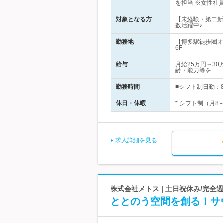
を担当 ※女性社
対象となる方
【未経験・第二新
数活躍中♪
勤務地
【博多駅徒歩圏オ
6F
給与
月給25万円～30
齢・能力等を…
勤務時間
■シフト制日勤：8:
休日・休暇
* シフト制（月8
求人詳細を見る
株式会社メトス | 土日祝休み/完全週
ととのう空間を創る！サ