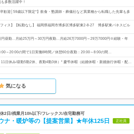
員も多数活躍中！
卒歓迎│59歳以下限定*】飲食・塾講師・葬儀社など異業種から転職した先輩も多
フィス】【転勤なし】 福岡県福岡市博多区博多駅東2-8-27 博多駅東パネスビル
万円昼勤…月給25万円～30万円夜勤…月給26万7000円～29万7000円※経験・年
00～20:00の間で1日実働8時間／休憩60分夜勤：20:00～8:00の間…
～11日休み/昼勤5勤2休、夜勤4勤3休）* 慶弔休暇（結婚休暇・新婚旅行休暇・配…
気になる
休2日/残業月10h以下/フレックス/在宅勤務可
ウナ・暖炉等の【提案営業】★年休125日
正社員