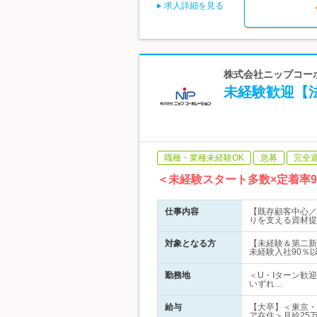
求人詳細を見る
株式会社ニップコーポ
未経験歓迎【法
職種・業種未経験OK
急募
完全
＜未経験スタート多数×定着率
仕事内容
【既存顧客中心／
りを支える資材提
対象となる方
【未経験＆第二新
未経験入社90％
勤務地
＜U・Iターン歓
いずれ…
給与
【大卒】＜東京・
ア在住＞月給25万