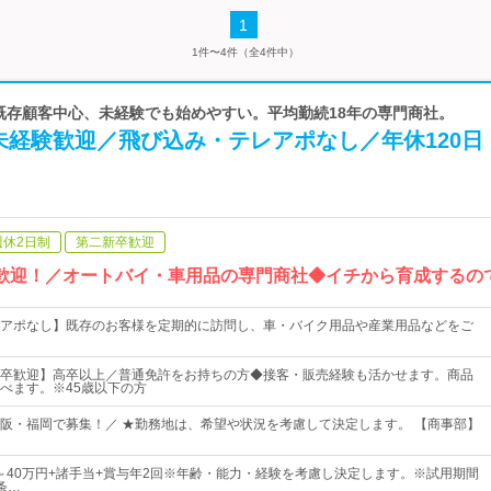
1
1件〜4件（全4件中）
 既存顧客中心、未経験でも始めやすい。平均勤続18年の専門商社。
未経験歓迎／飛び込み・テレアポなし／年休120日
週休2日制
第二新卒歓迎
大歓迎！／オートバイ・車用品の専門商社◆イチから育成するの
アポなし】既存のお客様を定期的に訪問し、車・バイク用品や産業用品などをご
卒歓迎】高卒以上／普通免許をお持ちの方◆接客・販売経験も活かせます。商品
べます。※45歳以下の方
阪・福岡で募集！／ ★勤務地は、希望や状況を考慮して決定します。 【商事部】
0円～40万円+諸手当+賞与年2回※年齢・能力・経験を考慮し決定します。※試用期間
条…