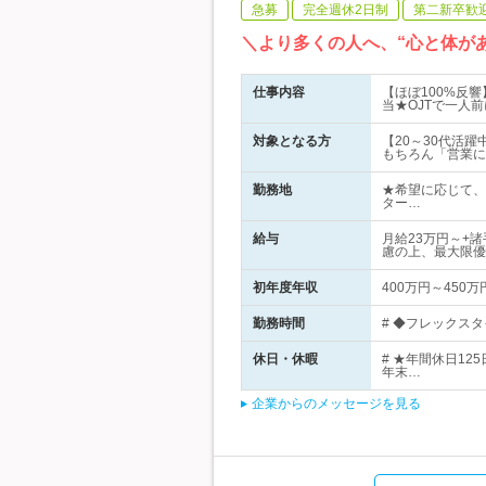
急募
完全週休2日制
第二新卒歓
＼より多くの人へ、“心と体が
仕事内容
【ほぼ100%反
当★OJTで一人
対象となる方
【20～30代活
もちろん「営業に
勤務地
★希望に応じて、
ター…
給与
月給23万円～+
慮の上、最大限優
初年度年収
400万円～450万
勤務時間
# ◆フレックスタ
休日・休暇
# ★年間休日1
年末…
企業からのメッセージを見る