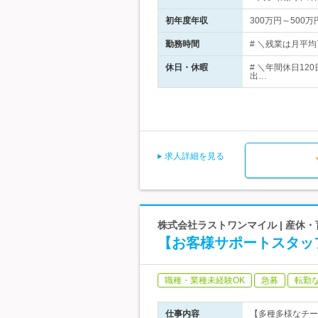
初年度年収
300万円～500万
勤務時間
# ＼残業は月平均
休日・休暇
# ＼年間休日12
出…
求人詳細を見る
株式会社ラストワンマイル | 産休
【お客様サポートスタッフ
職種・業種未経験OK
急募
転勤
仕事内容
【多種多様なチー