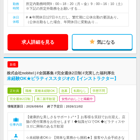
所定内勤務時間9：00～18：20（月～金）9：00～16：10（土）
勤務
時間
※下記の所定外勤務をお願いする…
# ★年間休日127日※ただし、繁忙期に公休出勤の要請あり。
休日
休暇
（公休出勤をした場合、年間休日に変動あり…
求人詳細を見る
気になる
新着
株式会社nobitel | #全国募集 #完全週休2日制 #充実した福利厚生
未経験OK★ピラティススタジオの【インストラクター】
正社員
職種・業種未経験OK
急募
転勤なし
学歴不問
完全週休2日制
第二新卒歓迎
女性のおしごと掲載中
情報更新日：2026/08/04
終了予定日：
2026/11/02
【健康的な美しさをサポート♪*＊】お客様を笑顔でお出迎え。店
舗の受付業務をお任せします！◆知識ゼロでOK ◆ピラティスや
仕事内容
ヨガに興味のある方歓迎
☆未経験者OK☆ 【簡単な業務から挑戦★】接客や入会手続きな