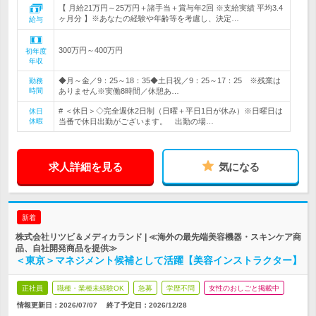
【 月給21万円～25万円＋諸手当＋賞与年2回 ※支給実績 平均3.4
ヶ月分 】※あなたの経験や年齢等を考慮し、決定…
給与
300万円～400万円
初年度
年収
◆月～金／9：25～18：35◆土日祝／9：25～17：25 ※残業は
勤務
時間
ありません※実働8時間／休憩あ…
# ＜休日＞◇完全週休2日制（日曜＋平日1日が休み）※日曜日は
休日
休暇
当番で休日出勤がございます。 出勤の場…
求人詳細を見る
気になる
新着
株式会社リツビ＆メディカランド | ≪海外の最先端美容機器・スキンケア商
品、自社開発商品を提供≫
＜東京＞マネジメント候補として活躍【美容インストラクター】
正社員
職種・業種未経験OK
急募
学歴不問
女性のおしごと掲載中
情報更新日：2026/07/07
終了予定日：
2026/12/28