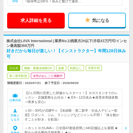
休暇
└取得率は100％！休みと繋げて連休…
求人詳細を見る
気になる
株式会社LAVA International | 業界No.1/残業月2h以下/月収43万円可/インセ
ン最高額368万円
好きだから毎日が楽しい！【インストラクター】年間128日休み
可
正社員
職種・業種未経験OK
急募
転勤なし
学歴不問
第二新卒歓迎
女性のおしごと掲載中
情報更新日：2026/07/21
終了予定日：
2026/08/20
【2ヵ月間の充実した研修からスタート！】ヨガスタジオでのレ
ッスン・店舗業務をお任せ！★月9～12日休み★産育休実績多数
仕事内容
⇒将来も安心♪
☆20～30代が活躍中☆ 【未経験・第二新卒・社会人デビュー歓
迎】◎ダンス、ジム、ランニングなどジャンル不問！「体を動か
対象と
すことが好き」を歓迎♪
なる方
＜ホットヨガLAVA＞ ◎全国47都道府県に440店舗以上を展開 ★
駅から徒歩圏内店舗多数！ ★一…
勤務地