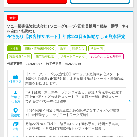
新着
ソニー損害保険株式会社 | ソニーグループ×正社員採用＊服装・髪型・ネイ
ル自由＊転勤なし
在宅あり【お客様サポート】年休123日★転勤なし★熊本限定
正社員
職種・業種未経験OK
急募
転勤なし
学歴不問
完全週休2日制
第二新卒歓迎
リモートワーク可
女性のおしごと掲載中
情報更新日：2026/08/07
終了予定日：
2026/09/10
【ソニーグループの安定性◎】マニュアル完備⇒安心スタート！
100％内勤業務♪◆電話対応による見積り作成やメール・書類作成
仕事内容
業務をお任せします。
*:★未経験・第二新卒・ブランクがある方歓迎！育児中の社員活
躍中★:*ほとんど未経験スタートで、同期と一緒に研修スタート
対象と
できる◎20代～40代活躍中
なる方
【熊本限定／周辺に商業施設がある賑やかなオフィスでの勤務
♪】 ☆転勤なし！ ☆リモートワーク実施中…
勤務地
月給22万7000円以上＋諸手当(シフト勤務手当、時間外手当等)
《月収例》・月収24万7000円(※シフト手当＋残業…
給与