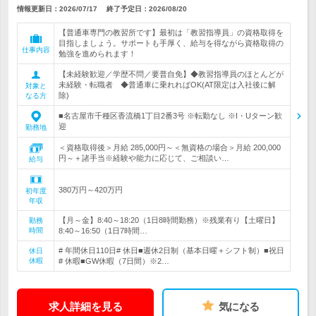
情報更新日：2026/07/17
終了予定日：
2026/08/20
【普通車専門の教習所です】最初は「教習指導員」の資格取得を
目指しましょう。サポートも手厚く、給与を得ながら資格取得の
仕事内容
勉強を進められます！
【未経験歓迎／学歴不問／要普自免】◆教習指導員のほとんどが
未経験・転職者 ◆普通車に乗れればOK(AT限定は入社後に解
対象と
除)
なる方
■名古屋市千種区香流橋1丁目2番3号 ※転勤なし ※I・Uターン歓
迎
勤務地
＜資格取得後＞月給 285,000円～＜無資格の場合＞月給 200,000
円～＋諸手当※経験や能力に応じて、ご相談い…
給与
380万円～420万円
初年度
年収
【月～金】8:40～18:20（1日8時間勤務）※残業有り【土曜日】
勤務
時間
8:40～16:50（1日7時間…
# 年間休日110日# 休日■週休2日制（基本日曜＋シフト制）■祝日
休日
休暇
# 休暇■GW休暇（7日間）※2…
求人詳細を見る
気になる