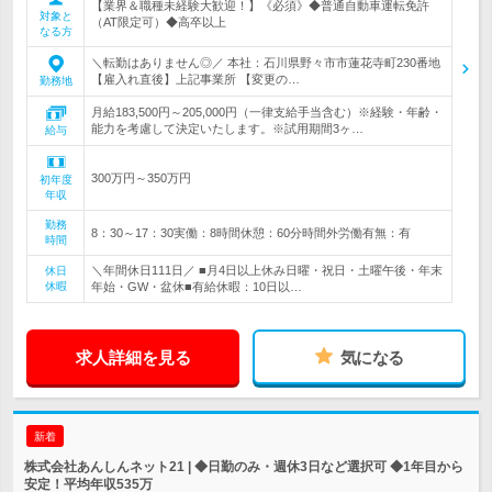
【業界＆職種未経験大歓迎！】《必須》◆普通自動車運転免許
対象と
（AT限定可）◆高卒以上
なる方
＼転勤はありません◎／ 本社：石川県野々市市蓮花寺町230番地
【雇入れ直後】上記事業所 【変更の…
勤務地
月給183,500円～205,000円（一律支給手当含む）※経験・年齢・
能力を考慮して決定いたします。※試用期間3ヶ…
給与
300万円～350万円
初年度
年収
勤務
8：30～17：30実働：8時間休憩：60分時間外労働有無：有
時間
＼年間休日111日／ ■月4日以上休み日曜・祝日・土曜午後・年末
休日
休暇
年始・GW・盆休■有給休暇：10日以…
求人詳細を見る
気になる
新着
株式会社あんしんネット21 | ◆日勤のみ・週休3日など選択可 ◆1年目から
安定！平均年収535万