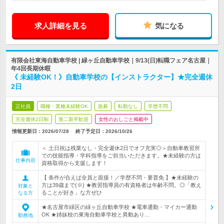
求人詳細を見る
気になる
有限会社東海自動車学校 | 緑ヶ丘自動車学校｜9/13(日)転職フェア名古屋｜
年4回長期休暇
《 未経験OK！》自動車学校の【インストラクター】★完全週休
2日
正社員
職種・業種未経験OK
急募
転勤なし
学歴不問
完全週休2日制
第二新卒歓迎
女性のおしごと掲載中
情報更新日：2026/07/28
終了予定日：
2026/10/26
＜ 土日祝は残業なし・完全週休2日でオフ充実◎＞自動車教習所
での技能指導・学科指導をご担当いただきます。★未経験の方は
仕事内容
資格取得から支援します！
【 条件が合えば全員と面接！／学歴不問・要普免 】★未経験の
方は39歳まで(※) ★教習指導員の有資格者は年齢不問。◎「教え
対象と
ることが好き」な方ぜひ
なる方
★名古屋市緑区の緑ヶ丘自動車学校 ★電車通勤・マイカー通勤
OK ★姉妹校の東海自動車学校と異動あり…
勤務地