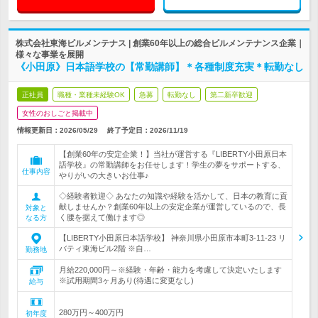
株式会社東海ビルメンテナス | 創業60年以上の総合ビルメンテナンス企業｜
様々な事業を展開
《小田原》日本語学校の【常勤講師】＊各種制度充実＊転勤なし
正社員
職種・業種未経験OK
急募
転勤なし
第二新卒歓迎
女性のおしごと掲載中
情報更新日：2026/05/29
終了予定日：
2026/11/19
【創業60年の安定企業！】当社が運営する『LIBERTY小田原日本
語学校』の常勤講師をお任せします！学生の夢をサポートする、
仕事内容
やりがいの大きいお仕事♪
◇経験者歓迎◇ あなたの知識や経験を活かして、日本の教育に貢
献しませんか？創業60年以上の安定企業が運営しているので、長
対象と
く腰を据えて働けます◎
なる方
【LIBERTY小田原日本語学校】 神奈川県小田原市本町3-11-23 リ
バティ東海ビル2階 ※自…
勤務地
月給220,000円～※経験・年齢・能力を考慮して決定いたします
※試用期間3ヶ月あり(待遇に変更なし)
給与
280万円～400万円
初年度