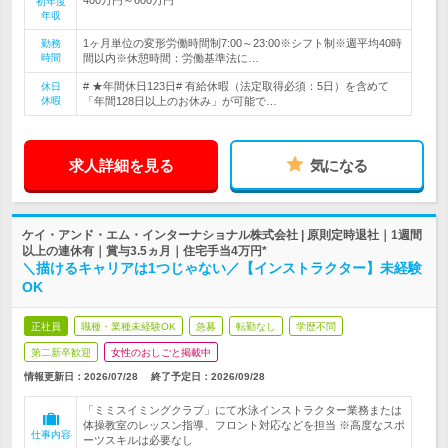
初年度
年収
1ヶ月単位の変形労働時間制7:00～23:00※シフト制※週平均40時
勤務
時間
間以内※休憩時間：労働基準法に…
# ★年間休日123日# 有給休暇（法定取得必須：5日）を含めて
休日
休暇
「年間128日以上のお休み」が可能で…
求人詳細を見る
気になる
ケイ・アンド・エム・インターナショナル株式会社 | 原則定時退社｜1週間
以上の連休有｜賞与3.5ヵ月｜住宅手当4万円*
＼描けるキャリアは1つじゃない／【インストラクター】未経験
OK
正社員
職種・業種未経験OK
急募
転勤なし
学歴不問
第二新卒歓迎
女性のおしごと掲載中
情報更新日：2026/07/28
終了予定日：
2026/09/28
「ミミスイミングクラブ」にて水泳インストラクター業務または
体操教室のレッスン指導、フロント対応などを担当 ※高度なスポ
仕事内容
ーツスキルは必要なし