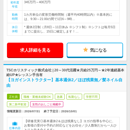
345万円～400万円
初年度
年収
1カ月単位の変形労働時間制（週平均40時間以内）※基本的に
勤務
時間
は、9:30～21:00の間で1日6～9時…
* 週休2日制（月8日～11日休み ※シフト制）※シフトは毎月5日
休日
休暇
までに提出し、15日に確定します！…
求人詳細を見る
気になる
TSCホリスティック株式会社 | 20～30代活躍★月給25万円～★2年連続基本
給UP★レッスン手当有
【ヨガインストラクター】基本週休2／ほぼ残業無／髪ネイル自
由
正社員
職種・業種未経験OK
急募
転勤なし
学歴不問
第二新卒歓迎
女性のおしごと掲載中
情報更新日：2026/07/31
終了予定日：
2026/10/01
【研修充実◎基本週休2＆ほぼ残業なし】ヨガの指導を中心に、
お客様の受付や予約の対応などをお任せ／少人数制だから一人ひ
仕事内容
とりと向き合えます♪