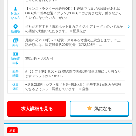
【インストラクター未経験OK！】趣味でもヨガの経験があれば
OK★第二新卒歓迎／ブランクOK★ヨガが好きな方、働きながら
対象と
キレイになりたい方、ぜひ♪
なる方
当社が運営する「溶岩ホットヨガスタジオ アミーダ」のいずれか
の店舗で勤務いただきます。 ※配属先は…
勤務地
月給25万2,000円～※経験・スキルを考慮の上決定します。※上
記金額には、固定残業代20時間分（3万2,308円～…
給与
302万円～350万円
初年度
年収
# 【シフト制】8:00～22:00の間で実働8時間※店舗により異なり
勤務
時間
ます＜シフト例＞* 8:00～…
■週休2日制（シフト制／月8～9日休み）※基本週2回休みが取得
休日
休暇
できるようシフト調整しています！※店舗…
求人詳細を見る
気になる
新着