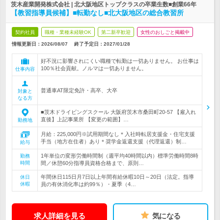
茨木産業開発株式会社 | 北大阪地区トップクラスの卒業生数■創業66年
【教習指導員候補】■転勤なし■北大阪地区の総合教習所
契約社員
職種・業種未経験OK
第二新卒歓迎
女性のおしごと掲載中
情報更新日：2026/08/07
終了予定日：
2027/01/28
好不況に影響されにくい職種で転勤は一切ありません。 お仕事は
100％社会貢献。ノルマは一切ありません。
仕事内容
普通車AT限定免許・高卒、大卒
対象と
なる方
■茨木ドライビングスクール 大阪府茨木市桑田町20-57 【雇入れ
直後】上記事業所 【変更の範囲】…
勤務地
月給：225,000円※試用期間なし＊入社時転居支援金・住宅支援
手当（地方在住者）あり＊奨学金返還支援（代理返還）制…
給与
1年単位の変形労働時間制（週平均40時間以内）標準労働時間8時
勤務
時間
間／休憩60分指導員資格合格まで、原則…
年間休日115日月7日以上年間有給休暇10日～20日（法定。指導
休日
休暇
員の有休消化率は約99％）・夏季（4…
求人詳細を見る
気になる