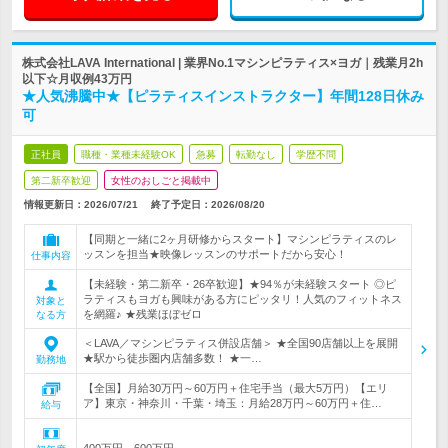
株式会社LAVA International | 業界No.1マシンピラティス×ヨガ｜残業月2h
以下☆月収例43万円
★人気沸騰中★【ピラティスインストラクター】年間128日休み
可
正社員
職種・業種未経験OK
急募
転勤なし
学歴不問
第二新卒歓迎
女性のおしごと掲載中
情報更新日：2026/07/21
終了予定日：
2026/08/20
【同期と一緒に2ヶ月研修からスタート】マシンピラティスのレ
ッスンを担当★映像レッスンのサポートだから安心！
仕事内容
【未経験・第二新卒・26卒歓迎】★94％が未経験スタート ◎ピ
ラティスもヨガも興味がある方にピッタリ！人気のフィットネス
対象と
を網羅♪ ★残業ほぼゼロ
なる方
＜LAVA／マシンピラティス併設店舗＞ ★全国90店舗以上を展開
★駅から徒歩圏内店舗多数！ ★一…
勤務地
【全国】月給30万円～60万円＋住宅手当（最大5万円）【エリ
ア】東京・神奈川・千葉・埼玉：月給28万円～60万円＋住…
給与
400万円～600万円