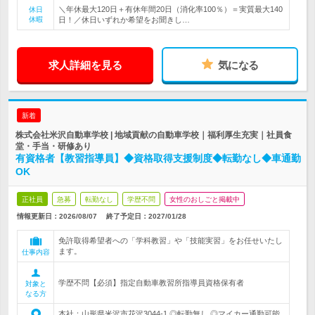
＼年休最大120日＋有休年間20日（消化率100％）＝実質最大140
休日
休暇
日！／休日いずれか希望をお聞きし…
求人詳細を見る
気になる
新着
株式会社米沢自動車学校 | 地域貢献の自動車学校｜福利厚生充実｜社員食
堂・手当・研修あり
有資格者【教習指導員】◆資格取得支援制度◆転勤なし◆車通勤
OK
正社員
急募
転勤なし
学歴不問
女性のおしごと掲載中
情報更新日：2026/08/07
終了予定日：
2027/01/28
免許取得希望者への「学科教習」や「技能実習」をお任せいたし
ます。
仕事内容
学歴不問【必須】指定自動車教習所指導員資格保有者
対象と
なる方
本社：山形県米沢市花沢3044-1 ◎転勤無し ◎マイカー通勤可能