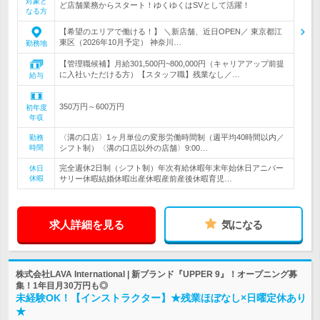
対象と
ど店舗業務からスタート！ゆくゆくはSVとして活躍！
なる方
【希望のエリアで働ける！】 ＼新店舗、近日OPEN／ 東京都江
東区（2026年10月予定） 神奈川…
勤務地
【管理職候補】月給301,500円~800,000円（キャリアアップ前提
に入社いただける方）【スタッフ職】残業なし／…
給与
350万円～600万円
初年度
年収
〈溝の口店〉1ヶ月単位の変形労働時間制（週平均40時間以内／
勤務
時間
シフト制）〈溝の口店以外の店舗〉9:00…
完全週休2日制（シフト制）年次有給休暇年末年始休日アニバー
休日
休暇
サリー休暇結婚休暇出産休暇産前産後休暇育児…
求人詳細を見る
気になる
株式会社LAVA International | 新ブランド『UPPER 9』！オープニング募
集！1年目月30万円も◎
未経験OK！【インストラクター】★残業ほぼなし×日曜定休あり
★