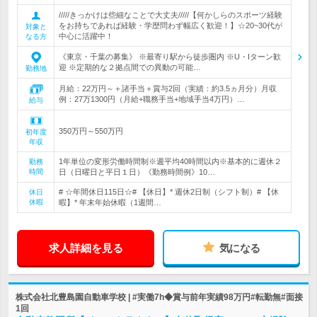
/////きっかけは些細なことで大丈夫/////【何かしらのスポーツ経験
をお持ちであれば経験・学歴問わず幅広く歓迎！】☆20~30代が
対象と
中心に活躍中！
なる方
《東京・千葉の募集》 ※最寄り駅から徒歩圏内 ※U・Iターン歓
迎 ※定期的な２拠点間での異動の可能…
勤務地
月給：22万円～＋諸手当＋賞与2回（実績：約3.5ヵ月分）月収
例：27万1300円（月給+職務手当+地域手当4万円）…
給与
350万円～550万円
初年度
年収
1年単位の変形労働時間制※週平均40時間以内※基本的に週休２
勤務
時間
日（日曜日と平日１日）《勤務時間例》10…
# ☆年間休日115日☆# 【休日】* 週休2日制（シフト制）# 【休
休日
休暇
暇】* 年末年始休暇（1週間…
求人詳細を見る
気になる
株式会社北豊島園自動車学校 | #実働7h◆賞与前年実績98万円#転勤無#面接
1回