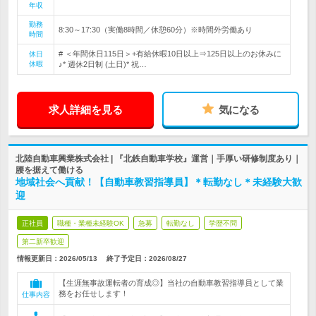
年収
勤務
8:30～17:30（実働8時間／休憩60分）※時間外労働あり
時間
# ＜年間休日115日＞+有給休暇10日以上⇒125日以上のお休みに
休日
休暇
♪* 週休2日制 (土日)* 祝…
求人詳細を見る
気になる
北陸自動車興業株式会社 | 『北鉄自動車学校』運営｜手厚い研修制度あり｜
腰を据えて働ける
地域社会へ貢献！【自動車教習指導員】＊転勤なし＊未経験大歓
迎
正社員
職種・業種未経験OK
急募
転勤なし
学歴不問
第二新卒歓迎
情報更新日：2026/05/13
終了予定日：
2026/08/27
【生涯無事故運転者の育成◎】当社の自動車教習指導員として業
務をお任せします！
仕事内容