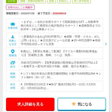
正社員
職種・業種未経験OK
急募
転勤なし
第二新卒歓迎
女性のおしごと掲載中
情報更新日：2026/07/28
終了予定日：
2026/08/10
＜まずは…＞会社の全面サポートで国家資格をGET →自動車学
校の先生として教習生の免許取得をサポート！★資格取得までの
仕事内容
約半年～1年は事務メイン♪
＼普通免許があればOK(AT限可)／ ★経験・学歴・スキル…ぜん
ぶ問いません！★正社員デビューも応援 ★20~40代活躍中★有給
対象と
平均消化16日→オフも充実
なる方
転勤なし【希望を考慮して配属】【マイカー通勤OK(駐車場あ
り)】 茨城県(土浦、鹿嶋、つくば、筑西…
勤務地
月給19万2000円～【指導員資格の取得後は月収例25万円以上】
＋各種手当＋賞与(年3回)※年齢、経験、能力を考慮の…
給与
# シフト制(1年単位の変形労働時間制) ※週平均40時間以内# ▼シ
勤務
時間
フト例# 8：50～17：50…
# 【年間休日110日】# ■休日* 週休2日制(月5～11日) ※2月(5
休日
休暇
日)・3月(6日)以外は…
求人詳細を見る
気になる