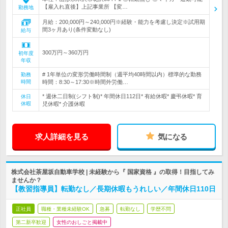
【雇入れ直後】上記事業所 【変…
勤務地
月給：200,000円～240,000円※経験・能力を考慮し決定※試用期
間3ヶ月あり(条件変動なし)
給与
300万円～360万円
初年度
年収
# 1年単位の変形労働時間制（週平均40時間以内）標準的な勤務
勤務
時間
時間：8:30～17:30※時間外労働…
* 週休二日制(シフト制)* 年間休日112日* 有給休暇* 慶弔休暇* 育
休日
休暇
児休暇* 介護休暇
求人詳細を見る
気になる
株式会社茶屋坂自動車学校 | 未経験から『 国家資格 』の取得！目指してみ
ませんか？
【教習指導員】転勤なし／長期休暇もうれしい／年間休日110日
正社員
職種・業種未経験OK
急募
転勤なし
学歴不問
第二新卒歓迎
女性のおしごと掲載中