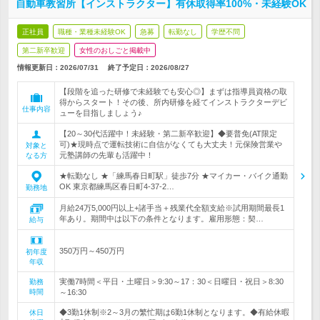
自動車教習所【インストラクター】有休取得率100%・未経験OK
正社員
職種・業種未経験OK
急募
転勤なし
学歴不問
第二新卒歓迎
女性のおしごと掲載中
情報更新日：2026/07/31
終了予定日：
2026/08/27
【段階を追った研修で未経験でも安心◎】まずは指導員資格の取
得からスタート！その後、所内研修を経てインストラクターデビ
仕事内容
ューを目指しましょう♪
【20～30代活躍中！未経験・第二新卒歓迎】◆要普免(AT限定
可)★現時点で運転技術に自信がなくても大丈夫！元保険営業や
対象と
元塾講師の先輩も活躍中！
なる方
★転勤なし ★「練馬春日町駅」徒歩7分 ★マイカー・バイク通勤
OK 東京都練馬区春日町4-37-2…
勤務地
月給24万5,000円以上+諸手当＋残業代全額支給※試用期間最長1
年あり。期間中は以下の条件となります。雇用形態：契…
給与
350万円～450万円
初年度
年収
実働7時間＜平日・土曜日＞9:30～17：30＜日曜日・祝日＞8:30
勤務
時間
～16:30
◆3勤1休制※2～3月の繁忙期は6勤1休制となります。◆有給休暇
休日