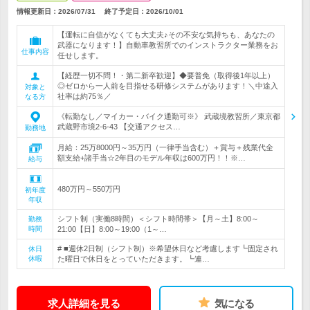
情報更新日：2026/07/31
終了予定日：
2026/10/01
【運転に自信がなくても大丈夫♪その不安な気持ちも、あなたの
武器になります！】自動車教習所でのインストラクター業務をお
仕事内容
任せします。
【経歴一切不問！・第二新卒歓迎】◆要普免（取得後1年以上）
◎ゼロから一人前を目指せる研修システムがあります！＼中途入
対象と
社率は約75％／
なる方
《転勤なし／マイカー・バイク通勤可※》 武蔵境教習所／東京都
武蔵野市境2-6-43 【交通アクセス…
勤務地
月給：25万8000円～35万円（一律手当含む）＋賞与＋残業代全
額支給+諸手当☆2年目のモデル年収は600万円！！※…
給与
480万円～550万円
初年度
年収
シフト制（実働8時間）＜シフト時間帯＞【月～土】8:00～
勤務
時間
21:00【日】8:00～19:00（1～…
# ■週休2日制（シフト制）※希望休日など考慮します┗固定され
休日
休暇
た曜日で休日をとっていただきます。┗連…
求人詳細を見る
気になる