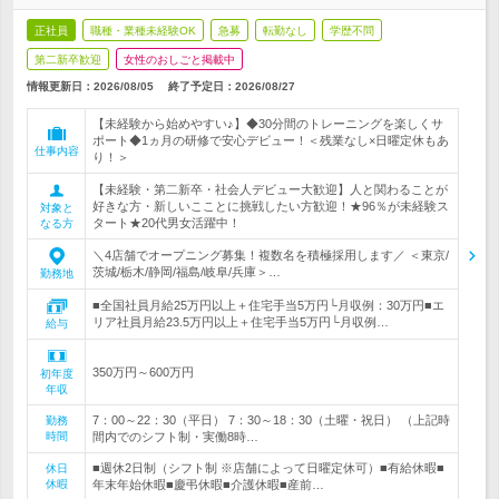
正社員
職種・業種未経験OK
急募
転勤なし
学歴不問
第二新卒歓迎
女性のおしごと掲載中
情報更新日：2026/08/05
終了予定日：
2026/08/27
【未経験から始めやすい♪】◆30分間のトレーニングを楽しくサ
ポート◆1ヵ月の研修で安心デビュー！＜残業なし×日曜定休もあ
仕事内容
り！＞
【未経験・第二新卒・社会人デビュー大歓迎】人と関わることが
好きな方・新しいこことに挑戦したい方歓迎！★96％が未経験ス
対象と
タート★20代男女活躍中！
なる方
＼4店舗でオープニング募集！複数名を積極採用します／ ＜東京/
茨城/栃木/静岡/福島/岐阜/兵庫＞…
勤務地
■全国社員月給25万円以上＋住宅手当5万円└月収例：30万円■エ
リア社員月給23.5万円以上＋住宅手当5万円└月収例…
給与
350万円～600万円
初年度
年収
7：00～22：30（平日） 7：30～18：30（土曜・祝日） （上記時
勤務
時間
間内でのシフト制・実働8時…
■週休2日制（シフト制 ※店舗によって日曜定休可）■有給休暇■
休日
休暇
年末年始休暇■慶弔休暇■介護休暇■産前…