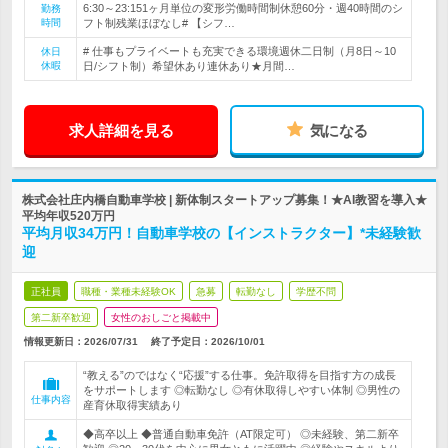
6:30～23:151ヶ月単位の変形労働時間制休憩60分・週40時間のシ
勤務
時間
フト制残業ほぼなし# 【シフ…
# 仕事もプライベートも充実できる環境週休二日制（月8日～10
休日
休暇
日/シフト制）希望休あり連休あり★月間…
求人詳細を見る
気になる
株式会社庄内橋自動車学校 | 新体制スタートアップ募集！★AI教習を導入★
平均年収520万円
平均月収34万円！自動車学校の【インストラクター】*未経験歓
迎
正社員
職種・業種未経験OK
急募
転勤なし
学歴不問
第二新卒歓迎
女性のおしごと掲載中
情報更新日：2026/07/31
終了予定日：
2026/10/01
“教える”のではなく“応援”する仕事。免許取得を目指す方の成長
をサポートします ◎転勤なし ◎有休取得しやすい体制 ◎男性の
仕事内容
産育休取得実績あり
◆高卒以上 ◆普通自動車免許（AT限定可） ◎未経験、第二新卒