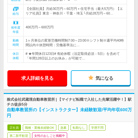
【全国社員】月給30万円～60万円＋住宅手当（最大5万円）【エ
リア社員】東京・神奈川・千葉・埼玉└月給28万円～60…
給与
400万円～600万円
初年度
年収
1ヶ月単位の変形労働時間制7:00～23:00※シフト制※週平均40時
勤務
時間
間以内※休憩時間：労働基準法に…
# ★年間休日123日# 有給休暇（法定取得必須：5日）を含めて
休日
休暇
「年間128日以上のお休み」が可能で…
求人詳細を見る
気になる
株式会社武蔵境自動車教習所 | 【マイナビ転職で入社した先輩活躍中！】駅
チカ徒歩5分
自動車教習所の【インストラクター】未経験歓迎/平均年収600万
円
正社員
職種・業種未経験OK
急募
転勤なし
学歴不問
第二新卒歓迎
女性のおしごと掲載中