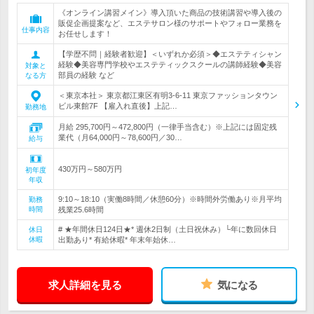
《オンライン講習メイン》導入頂いた商品の技術講習や導入後の
販促企画提案など、エステサロン様のサポートやフォロー業務を
仕事内容
お任せします！
【学歴不問｜経験者歓迎】＜いずれか必須＞◆エステティシャン
経験◆美容専門学校やエステティックスクールの講師経験◆美容
対象と
部員の経験 など
なる方
＜東京本社＞ 東京都江東区有明3-6-11 東京ファッションタウン
ビル東館7F 【雇入れ直後】上記…
勤務地
月給 295,700円～472,800円（一律手当含む）※上記には固定残
業代（月64,000円～78,600円／30…
給与
430万円～580万円
初年度
年収
9:10～18:10（実働8時間／休憩60分）※時間外労働あり※月平均
勤務
時間
残業25.6時間
# ★年間休日124日★* 週休2日制（土日祝休み）└年に数回休日
休日
休暇
出勤あり* 有給休暇* 年末年始休…
求人詳細を見る
気になる