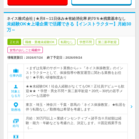
ネイス株式会社 | ★月8～11日休み★有給消化率 約70％★残業基本なし
未経験OK★上場企業で活躍できる【インストラクター】月給30
万～
正社員
職種・業種未経験OK
転勤なし
学歴不問
第二新卒歓迎
女性のおしごと掲載中
情報更新日：2026/07/24
終了予定日：
2026/09/24
＜まずは先輩のサポート業務から♪＞『ネイス体操教室』のイン
ストラクターとして、体操指導や教室運営に関わる業務をお任
仕事内容
せ！★手厚い研修制度あり
★★未経験OK！社会人経験がなくてもOK！正社員デビューも歓
迎★★ ＊学歴・男女不問＊第二新卒歓迎＊20代～30代の若手メ
対象と
ンバーも活躍中
なる方
東京・埼玉・神奈川・千葉・群馬の「ネイス体操教室」 ★転居を
伴う転勤なし／勤務地は希望を考慮します…
勤務地
月給：30万円以上＋業績インセンティブ＋諸手当※月給額は経
験・能力・年齢などを考慮の上、決定します。※固定残業手当
給与
（…