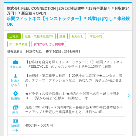
株式会社FEEL CONNECTION | 20代女性活躍中＊13時半退勤可＊月収例34
万円！＊新店続々OPEN
暗闇フィットネス【インストラクター】＊残業ほぼなし＊未経験
OK
正社員
職種・業種未経験OK
急募
転勤なし
学歴不問
第二新卒歓迎
女性のおしごと掲載中
情報更新日：2026/07/21
終了予定日：
2026/08/31
【お客様も自分も輝くインストラクターに！】 暗闇フィットネス
「FEELCYCLE」のレッスンを担当！早番は13時半に退勤！
仕事内容
【未経験・第二新卒大歓迎！】20代中心に活躍中★エンタメ、音
楽、スポーツ、ファッションなど、あなたの「好き」が活かせま
対象と
す！
なる方
★ピラティス複合店舗も！ ★地方から関東への引っ越し手当あ
り！ 【駅から徒歩5分以内・転勤なし・オ…
勤務地
月給：291,200円～＋賞与年2回＋各種手当★2026年に基本給をベ
ースアップ！安定した経営基盤のもと、社員への還…
給与
400万円～500万円
初年度
年収