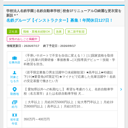
学校法人名鉄学園 | 名鉄自動車学校│校舎1Fリニューアル◎綺麗な更衣室を
新設＊*
名鉄グループ【インストラクター】募集！年間休日127日！
正社員
職種・業種未経験OK
急募
第二新卒歓迎
女性のおしごと掲載中
情報更新日：2026/07/17
終了予定日：
2026/09/17
《手厚いサポートで不安を自信に変える！》[１]国家資格を取得
→[２]先輩の同乗研修・事後教養→[３]指導員デビュー！技能・学
仕事内容
科教習を担当。
《若手限定募集◎男女活躍中◎未経験歓迎》■高卒以上■40歳以
下(※)■要普免(AT限定可)★マイナビで応募した先輩活躍中！名鉄
対象と
の安定基盤で働きたい方
なる方
【 愛知県以外への転勤なし】 希望を考慮のうえ、名鉄自動車学
校（名古屋市）または名鉄自動車学校 犬…
勤務地
［ 大卒以上 ］月給20万5000円以上［ 短大専門卒以上 ］月給19
万8000円以上［ 高卒以上 ］月給19万10…
給与
350万円～400万円
初年度
年収