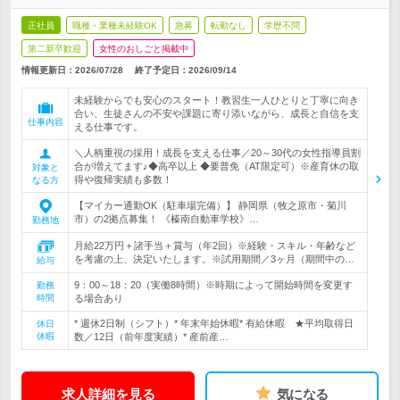
正社員
職種・業種未経験OK
急募
転勤なし
学歴不問
第二新卒歓迎
女性のおしごと掲載中
情報更新日：2026/07/28
終了予定日：
2026/09/14
未経験からでも安心のスタート！教習生一人ひとりと丁寧に向き
合い、生徒さんの不安や課題に寄り添いながら、成長と自信を支
仕事内容
える仕事です。
＼人柄重視の採用！成長を支える仕事／20～30代の女性指導員割
合が増えてます♪◆高卒以上 ◆要普免（AT限定可）※産育休の取
対象と
得や復帰実績も多数！
なる方
【マイカー通勤OK（駐車場完備）】 静岡県（牧之原市・菊川
市）の2拠点募集！ 《榛南自動車学校》…
勤務地
月給22万円＋諸手当＋賞与（年2回）※経験・スキル・年齢など
を考慮の上、決定いたします。※試用期間／3ヶ月（期間中の…
給与
9：00～18：20（実働8時間）※時期によって開始時間を変更す
勤務
時間
る場合あり
* 週休2日制（シフト）* 年末年始休暇* 有給休暇 ★平均取得日
休日
休暇
数／12日（前年度実績）* 産前産…
求人詳細を見る
気になる