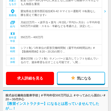
歓迎 ◎20～30代を中心に男女ともに活躍中 ◎経験やスキルより
対象と
も人物面を重視
なる方
愛知県名古屋市西区稲生町6-42 ※マイカー通勤可 ※転勤なし
腰を据えて働けます♪
勤務地
月給22万円～＋諸手当＋賞与（年2回／平均3ヶ月分）☆平均年収
520万円※経験・スキル・年齢などを考慮の上、決定いた…
給与
350万円～400万円
初年度
年収
シフト制／1年単位の変形労働時間制（週平均40時間以内）#
勤務
時間
【勤務時間例】8:20～20:20の間で…
週休2日制（シフト制）※メンバーと協力してシフトを組んでい
休日
休暇
るので、連休希望を出すことも可能です。＼閑…
求人詳細を見る
気になる
株式会社榛南自動車学校 | ＃平均年収500万円以上 ＃やってみたら面白い＃
20～30代中心
【教習インストラクター】になるとは思っていませんでした
が…！