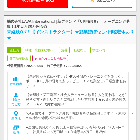
株式会社LAVA International | 新ブランド『UPPER 9』！オープニング募
集！1年目月30万円も◎
未経験OK！【インストラクター】★残業ほぼなし×日曜定休あり
★
正社員
職種・業種未経験OK
急募
転勤なし
学歴不問
第二新卒歓迎
女性のおしごと掲載中
情報更新日：2026/08/05
終了予定日：
2026/08/27
【未経験から始めやすい♪】◆30分間のトレーニングを楽しくサ
ポート◆1ヵ月の研修で安心デビュー！＜残業なし×日曜定休もあ
仕事内容
り！＞
【未経験・第二新卒・社会人デビュー大歓迎】人と関わることが
好きな方・新しいこことに挑戦したい方歓迎！★96％が未経験ス
対象と
タート★20代男女活躍中！
なる方
＼4店舗でオープニング募集！複数名を積極採用します／ ＜東京/
茨城/栃木/静岡/福島/岐阜/兵庫＞…
勤務地
■全国社員月給25万円以上＋住宅手当5万円└月収例：30万円■エ
リア社員月給23.5万円以上＋住宅手当5万円└月収例…
給与