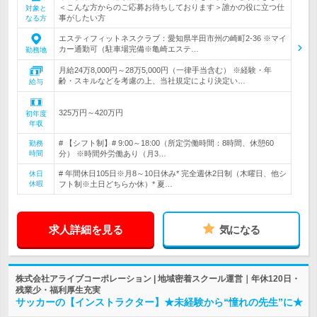
＜こんな方からのご応募お待ちしております＞誰かの役に立つ仕
対象と
事がしたい方
なる方
エスティフィットネスクラブ：愛知県半田市州の崎町2-36 ※マイ
カー通勤可（駐車場完備※亀崎エステ…
勤務地
月給24万8,000円～28万5,000円（一律手当含む） ※経験・年
齢・スキルなどを考慮の上、当社規定により決定い…
給与
325万円～420万円
初年度
年収
# 【シフト制】# 9:00～18:00（所定労働時間：8時間、休憩60
勤務
時間
分） ※時間外労働あり（月3…
# 年間休日105日※月8～10日休み* 完全週休2日制（木曜日、他シ
休日
休暇
フト制※土日どちらか休）* 夏…
求人詳細を見る
気になる
株式会社アライブコーポレーション | 地域密着スクール運営｜年休120日・
残業少・福利厚生充実
サッカーの【インストラクター】★未経験から“憧れの先生”に★