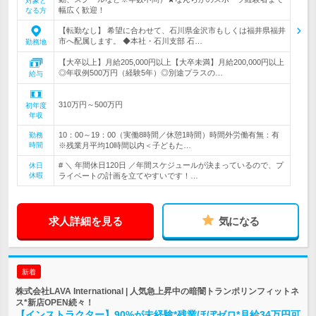
対象と
幅広く歓迎！
なる方
【転勤なし】 希望に合わせて、石川県金沢市もしくは福井県福井
市へ配属します。 ◆本社・石川支部 石…
勤務地
【大卒以上】月給205,000円以上【大卒未満】月給200,000円以上
◎年収例500万円（経験5年）◎別途プラスの…
給与
310万円～500万円
初年度
年収
10：00～19：00（実働8時間／休憩1時間）時間外労働有無：有
勤務
時間
※残業月平均10時間以内＜子どもた…
# ＼ 年間休日120日 ／年間スケジュールが決まっているので、プ
休日
休暇
ライベートの計画を立てやすいです！…
求人詳細を見る
気になる
新着
株式会社LAVA International | 人気急上昇中の暗闇トランポリンフィットネ
ス*新店OPEN続々！
【インストラクター】90%が未経験*残業ほぼゼロ*月給34万円可