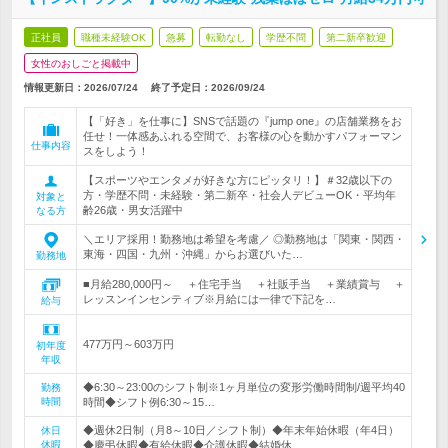
正社員
職種未経験OK
急募
転勤なし
学歴不問
第二新卒歓迎
女性のおしごと掲載中
情報更新日：2026/07/24
終了予定日：
2026/09/24
【「好き」を仕事に】SNSで話題の『jump one』の店舗業務をお
任せ！一体感あふれる空間で、お客様の心を動かすパフォーマン
仕事内容
スをしよう！
【スポーツやエンタメが好きな方にピッタリ！】＃32歳以下の
方・学歴不問・未経験・第二新卒・社会人デビューOK・平均年
対象と
齢26歳・男女活躍中
なる方
＼エリア採用！勤務地は希望を考慮／ ◎勤務地は「関東・関西・
東海・四国・九州・沖縄」からお選びいた…
勤務地
■月給280,000円～ ＋住宅手当 ＋社販手当 ＋業績賞与 ＋
レッスンインセンティブ※月給には一律で下記を…
給与
477万円～603万円
初年度
年収
◆6:30～23:00のシフト制※1ヶ月単位の変形労働時間制/週平均40
勤務
時間
時間◆シフト例6:30～15…
◆週休2日制（月8～10日／シフト制）◆年末年始休暇（年4日）
休日
休暇
◆慶弔休暇◆有給休暇◆介護休暇◆結婚休…