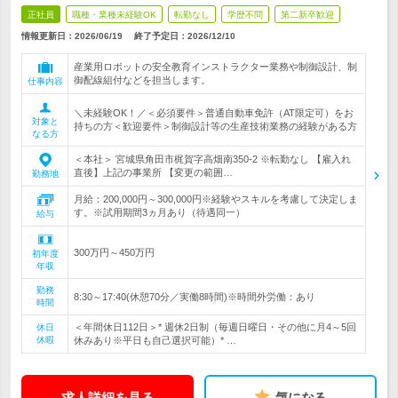
正社員
職種・業種未経験OK
転勤なし
学歴不問
第二新卒歓迎
情報更新日：2026/06/19
終了予定日：
2026/12/10
産業用ロボットの安全教育インストラクター業務や制御設計、制
御配線組付などを担当します。
仕事内容
＼未経験OK！／＜必須要件＞普通自動車免許（AT限定可）をお
対象と
持ちの方＜歓迎要件＞制御設計等の生産技術業務の経験がある方
なる方
＜本社＞ 宮城県角田市梶賀字高畑南350-2 ※転勤なし 【雇入れ
直後】上記の事業所 【変更の範囲…
勤務地
月給：200,000円～300,000円※経験やスキルを考慮して決定しま
す。※試用期間3ヵ月あり（待遇同一）
給与
300万円～450万円
初年度
年収
勤務
8:30～17:40(休憩70分／実働8時間)※時間外労働：あり
時間
＜年間休日112日＞* 週休2日制（毎週日曜日・その他に月4～5回
休日
休暇
休みあり※平日も自己選択可能）* …
求人詳細を見る
気になる