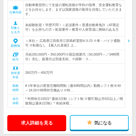
自動車教習所にて生徒の運転技能や学科の指導、安全運転教育な
どをお任せします。まずは国家資格の取得を目指していただきま
仕事内容
す。
未経験歓迎！学歴不問！＜必須要件＞普通自動車免許（AT限定
対象と
可）をお持ちの方＜歓迎要件＞教育や人材育成に興味のある方
なる方
＜本社＞ 広島県江田島市江田島町鷲部4-3-23 ※車・バイク通勤
可 ※転勤なし 【雇入れ直後】上…
勤務地
月給250,000円～350,000円※固定残業代（50,000円～／34時間
分）含む。超過分は別途支給。※経験・ス…
給与
350万円～450万円
初年度
年収
# 1年単位の変形労働時間制（週40時間以内）勤務シフト例 8:40
勤務
時間
～18:20※時間外労働あり※時…
* 年間休日105日* 週休2日制（シフト制 ※繁忙期は月6日以上／閑
休日
休暇
散期は週休2日制）* 有給休暇…
求人詳細を見る
気になる