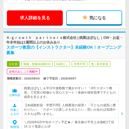
求人詳細を見る
気になる
Ｋ‐ｇｒｏｗｔｈ ｐａｒｔｎｅｒｓ株式会社 | 残業ほぼなし｜GW・お盆・
年末年始は1週間以上のお休みあり
スポーツ教室の【インストラクター】未経験OK！オープニング
募集
正社員
職種・業種未経験OK
転勤なし
学歴不問
第二新卒歓迎
女性のおしごと掲載中
情報更新日：2026/08/03
終了予定日：
2026/09/07
残業ほぼなし＆平日午後勤務で働きやすい！『JPCスポーツ教
室』で充実の研修から安心スタート！体操や体幹指導で子どもの
仕事内容
成長を支えます。
【未経験歓迎・学歴不問】人柄重視の採用！「子どもの成長に携
わりたい」「スポーツの楽しさを伝えたい」想いがあれば知識や
対象と
スキルは問いません。
なる方
＼2026年8月中旬オープン予定★／ 東京都小平市上水南町2丁目
14 ロイ電器ビル1F
勤務地