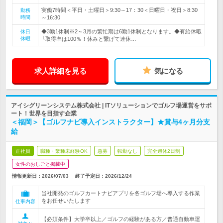
実働7時間＜平日・土曜日＞9:30～17：30＜日曜日・祝日＞8:30
勤務
時間
～16:30
◆3勤1休制※2～3月の繁忙期は6勤1休制となります。◆有給休暇
休日
休暇
└取得率は100％！休みと繋げて連休…
求人詳細を見る
気になる
アイシグリーンシステム株式会社 | ITソリューションでゴルフ場運営をサポ
ート！世界を目指す企業
＜福岡＞【ゴルフナビ導入インストラクター】★賞与4ヶ月分支
給
正社員
職種・業種未経験OK
急募
転勤なし
完全週休2日制
女性のおしごと掲載中
情報更新日：2026/07/03
終了予定日：
2026/12/24
当社開発のゴルフカートナビアプリを各ゴルフ場へ導入する作業
をお任せいたします
仕事内容
【必須条件】大学卒以上／ゴルフの経験がある方／普通自動車運