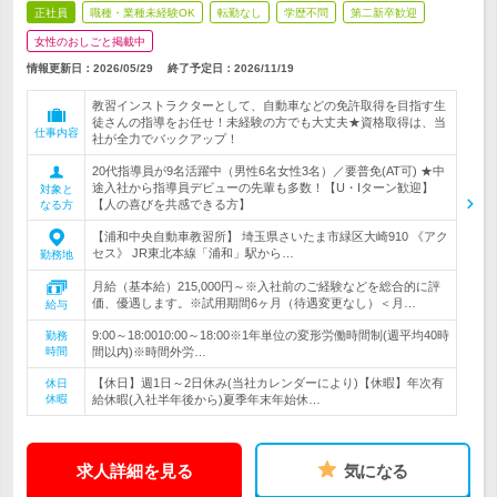
正社員
職種・業種未経験OK
転勤なし
学歴不問
第二新卒歓迎
女性のおしごと掲載中
情報更新日：2026/05/29
終了予定日：
2026/11/19
教習インストラクターとして、自動車などの免許取得を目指す生
徒さんの指導をお任せ！未経験の方でも大丈夫★資格取得は、当
仕事内容
社が全力でバックアップ！
20代指導員が9名活躍中（男性6名女性3名）／要普免(AT可) ★中
途入社から指導員デビューの先輩も多数！【U・Iターン歓迎】
対象と
【人の喜びを共感できる方】
なる方
【浦和中央自動車教習所】 埼玉県さいたま市緑区大崎910 《アク
セス》 JR東北本線「浦和」駅から…
勤務地
月給（基本給）215,000円～※入社前のご経験などを総合的に評
価、優遇します。※試用期間6ヶ月（待遇変更なし）＜月…
給与
9:00～18:0010:00～18:00※1年単位の変形労働時間制(週平均40時
勤務
時間
間以内)※時間外労…
【休日】週1日～2日休み(当社カレンダーにより)【休暇】年次有
休日
休暇
給休暇(入社半年後から)夏季年末年始休…
求人詳細を見る
気になる