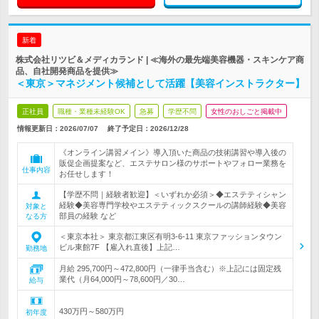
新着
株式会社リツビ＆メディカランド | ≪海外の最先端美容機器・スキンケア商
品、自社開発商品を提供≫
＜東京＞マネジメント候補として活躍【美容インストラクター】
正社員
職種・業種未経験OK
急募
学歴不問
女性のおしごと掲載中
情報更新日：2026/07/07
終了予定日：
2026/12/28
《オンライン講習メイン》導入頂いた商品の技術講習や導入後の
販促企画提案など、エステサロン様のサポートやフォロー業務を
仕事内容
お任せします！
【学歴不問｜経験者歓迎】＜いずれか必須＞◆エステティシャン
経験◆美容専門学校やエステティックスクールの講師経験◆美容
対象と
部員の経験 など
なる方
＜東京本社＞ 東京都江東区有明3-6-11 東京ファッションタウン
ビル東館7F 【雇入れ直後】上記…
勤務地
月給 295,700円～472,800円（一律手当含む）※上記には固定残
業代（月64,000円～78,600円／30…
給与
430万円～580万円
初年度