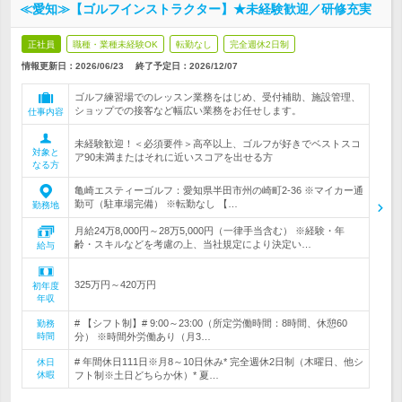
≪愛知≫【ゴルフインストラクター】★未経験歓迎／研修充実
正社員
職種・業種未経験OK
転勤なし
完全週休2日制
情報更新日：2026/06/23
終了予定日：
2026/12/07
ゴルフ練習場でのレッスン業務をはじめ、受付補助、施設管理、
ショップでの接客など幅広い業務をお任せします。
仕事内容
未経験歓迎！＜必須要件＞高卒以上、ゴルフが好きでベストスコ
対象と
ア90未満またはそれに近いスコアを出せる方
なる方
亀崎エスティーゴルフ：愛知県半田市州の崎町2-36 ※マイカー通
勤可（駐車場完備） ※転勤なし 【…
勤務地
月給24万8,000円～28万5,000円（一律手当含む） ※経験・年
齢・スキルなどを考慮の上、当社規定により決定い…
給与
325万円～420万円
初年度
年収
# 【シフト制】# 9:00～23:00（所定労働時間：8時間、休憩60
勤務
時間
分） ※時間外労働あり（月3…
# 年間休日111日※月8～10日休み* 完全週休2日制（木曜日、他シ
休日
休暇
フト制※土日どちらか休）* 夏…