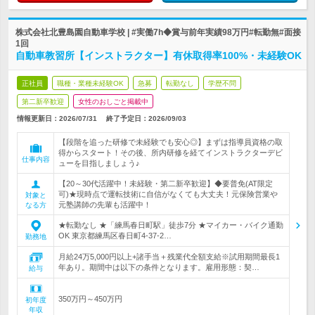
株式会社北豊島園自動車学校 | #実働7h◆賞与前年実績98万円#転勤無#面接
1回
自動車教習所【インストラクター】有休取得率100%・未経験OK
正社員
職種・業種未経験OK
急募
転勤なし
学歴不問
第二新卒歓迎
女性のおしごと掲載中
情報更新日：2026/07/31
終了予定日：
2026/09/03
【段階を追った研修で未経験でも安心◎】まずは指導員資格の取
得からスタート！その後、所内研修を経てインストラクターデビ
仕事内容
ューを目指しましょう♪
【20～30代活躍中！未経験・第二新卒歓迎】◆要普免(AT限定
可)★現時点で運転技術に自信がなくても大丈夫！元保険営業や
対象と
元塾講師の先輩も活躍中！
なる方
★転勤なし ★「練馬春日町駅」徒歩7分 ★マイカー・バイク通勤
OK 東京都練馬区春日町4-37-2…
勤務地
月給24万5,000円以上+諸手当＋残業代全額支給※試用期間最長1
年あり。期間中は以下の条件となります。雇用形態：契…
給与
350万円～450万円
初年度
年収