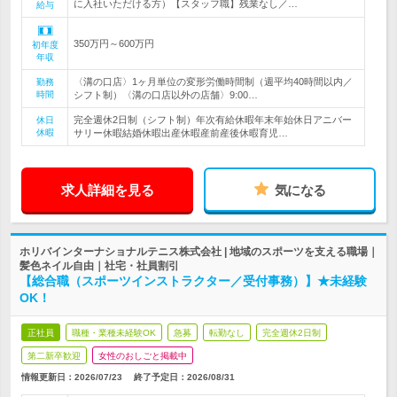
に入社いただける方）【スタッフ職】残業なし／…
給与
350万円～600万円
初年度
年収
〈溝の口店〉1ヶ月単位の変形労働時間制（週平均40時間以内／
勤務
時間
シフト制）〈溝の口店以外の店舗〉9:00…
完全週休2日制（シフト制）年次有給休暇年末年始休日アニバー
休日
休暇
サリー休暇結婚休暇出産休暇産前産後休暇育児…
求人詳細を見る
気になる
ホリバインターナショナルテニス株式会社 | 地域のスポーツを支える職場｜
髪色ネイル自由｜社宅・社員割引
【総合職（スポーツインストラクター／受付事務）】★未経験
OK！
正社員
職種・業種未経験OK
急募
転勤なし
完全週休2日制
第二新卒歓迎
女性のおしごと掲載中
情報更新日：2026/07/23
終了予定日：
2026/08/31