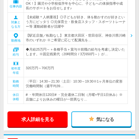
OK！】園児や小学校低学年を中心に、子どもへの体操指導や成
仕事内容
長のサポートをお任せします♪
【未経験＊人柄重視】◎子どもが好き、体を動かすのが好きとい
う方にピッタリ ◎元保育士・飲食店スタッフ・スポーツトレーナ
対象と
ー等 運動経験者が活躍中
なる方
【駅近店舗／転勤なし】 東京都大田区・世田谷区、神奈川県川崎
市のいずれか ※ご希望に応じて配属先を…
勤務地
◆月給25万円～＋各種手当＋賞与※前職の給与を考慮し決定いた
します。※固定残業代（20時間分 / 3万650円～）が…
給与
320万円～700万円
初年度
年収
〈平日〉14:30～21:30〈土日〉10:30～19:30※1ヶ月単位の変形
勤務
時間
労働時間制（週平均39…
# ・年間休日120日# ・完全週休二日制（月曜+平日1日休み）※
休日
休暇
店舗によりお休みの曜日が一部異なり…
求人詳細を見る
気になる