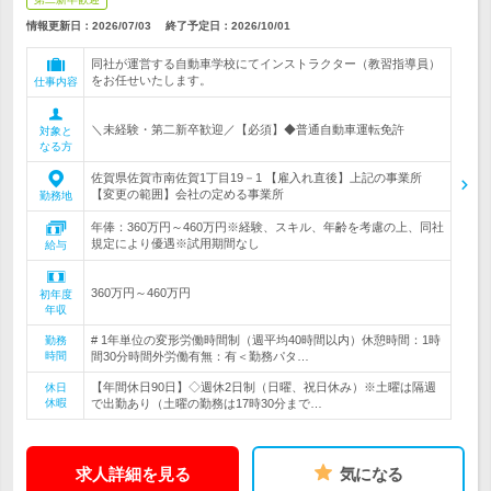
情報更新日：2026/07/03
終了予定日：
2026/10/01
同社が運営する自動車学校にてインストラクター（教習指導員）
をお任せいたします。
仕事内容
＼未経験・第二新卒歓迎／【必須】◆普通自動車運転免許
対象と
なる方
佐賀県佐賀市南佐賀1丁目19－1 【雇入れ直後】上記の事業所
【変更の範囲】会社の定める事業所
勤務地
年俸：360万円～460万円※経験、スキル、年齢を考慮の上、同社
規定により優遇※試用期間なし
給与
360万円～460万円
初年度
年収
# 1年単位の変形労働時間制（週平均40時間以内）休憩時間：1時
勤務
時間
間30分時間外労働有無：有＜勤務パタ…
【年間休日90日】◇週休2日制（日曜、祝日休み）※土曜は隔週
休日
休暇
で出勤あり（土曜の勤務は17時30分まで…
求人詳細を見る
気になる