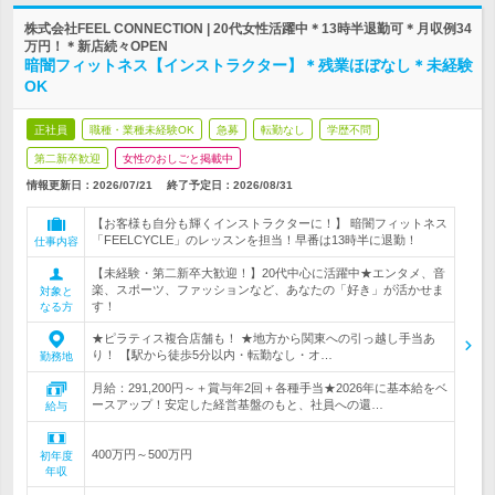
株式会社FEEL CONNECTION | 20代女性活躍中＊13時半退勤可＊月収例34
万円！＊新店続々OPEN
暗闇フィットネス【インストラクター】＊残業ほぼなし＊未経験
OK
正社員
職種・業種未経験OK
急募
転勤なし
学歴不問
第二新卒歓迎
女性のおしごと掲載中
情報更新日：2026/07/21
終了予定日：
2026/08/31
【お客様も自分も輝くインストラクターに！】 暗闇フィットネス
「FEELCYCLE」のレッスンを担当！早番は13時半に退勤！
仕事内容
【未経験・第二新卒大歓迎！】20代中心に活躍中★エンタメ、音
楽、スポーツ、ファッションなど、あなたの「好き」が活かせま
対象と
す！
なる方
★ピラティス複合店舗も！ ★地方から関東への引っ越し手当あ
り！ 【駅から徒歩5分以内・転勤なし・オ…
勤務地
月給：291,200円～＋賞与年2回＋各種手当★2026年に基本給をベ
ースアップ！安定した経営基盤のもと、社員への還…
給与
400万円～500万円
初年度
年収