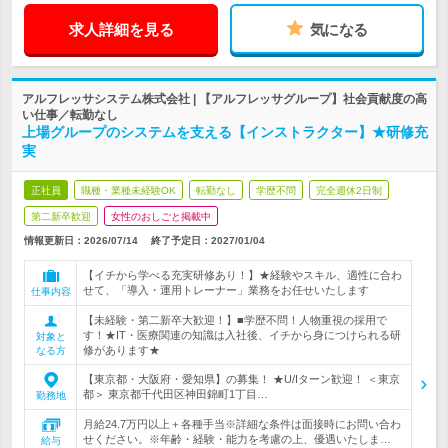
求人詳細を見る
気になる
アルフレッサシステム株式会社 | 【アルフレッサグループ】社会貢献度の高
い仕事／転勤なし
上場グループのシステムを支える【インストラクター】★研修充
実
正社員
職種・業種未経験OK
転勤なし
学歴不問
完全週休2日制
第二新卒歓迎
女性のおしごと掲載中
情報更新日：2026/07/14
終了予定日：
2027/01/04
【イチから学べる充実研修あり！】★経験やスキル、適性に合わ
せて、「導入・運用トレーナー」業務をお任せいたします
仕事内容
【未経験・第二新卒大歓迎！】■学歴不問！人物重視の採用で
す！★IT・医療関連の知識は入社後、イチから身につけられる研
対象と
修があります★
なる方
【東京都・大阪府・愛知県】の募集！ ★U/Iターン歓迎！ ＜東京
都＞ 東京都千代田区神田錦町1丁目…
勤務地
月給24.7万円以上＋各種手当※詳細な条件は面接時にお問い合わ
せください。※年齢・経験・能力を考慮の上、優遇いたしま…
給与