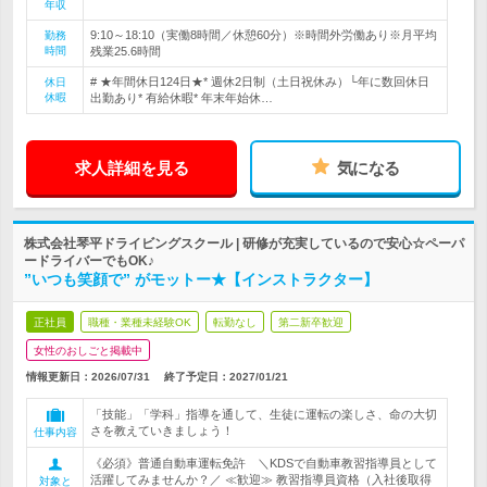
年収
9:10～18:10（実働8時間／休憩60分）※時間外労働あり※月平均
勤務
時間
残業25.6時間
# ★年間休日124日★* 週休2日制（土日祝休み）└年に数回休日
休日
休暇
出勤あり* 有給休暇* 年末年始休…
求人詳細を見る
気になる
株式会社琴平ドライビングスクール | 研修が充実しているので安心☆ペーパ
ードライバーでもOK♪
”いつも笑顔で” がモットー★【インストラクター】
正社員
職種・業種未経験OK
転勤なし
第二新卒歓迎
女性のおしごと掲載中
情報更新日：2026/07/31
終了予定日：
2027/01/21
「技能」「学科」指導を通して、生徒に運転の楽しさ、命の大切
さを教えていきましょう！
仕事内容
《必須》普通自動車運転免許 ＼KDSで自動車教習指導員として
活躍してみませんか？／ ≪歓迎≫ 教習指導員資格（入社後取得
対象と