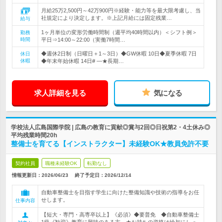
月給25万2,500円～42万900円※経験・能力等を最大限考慮し、当
社規定により決定します。※上記月給には固定残業…
給与
1ヶ月単位の変形労働時間制（週平均40時間以内）＜シフト例＞
勤務
時間
平日⇒14:00～22:00（実働7時間…
◆週休2日制（日曜日＋1～3日）◆GW休暇 10日◆夏季休暇 7日
休日
休暇
◆年末年始休暇 14日# ―★長期…
求人詳細を見る
気になる
学校法人広島国際学院 | 広島の教育に貢献◎賞与2回◎日祝第2・4土休み◎
平均残業時間20h
整備士を育てる【インストラクター】未経験OK★教員免許不要
契約社員
職種未経験OK
転勤なし
情報更新日：2026/06/23
終了予定日：
2026/12/14
自動車整備士を目指す学生に向けた整備知識や技術の指導をお任
せします。
仕事内容
【短大・専門・高専卒以上】《必須》◆要普免 ◆自動車整備士
1級《歓迎》教育に興味のある方 ★お持ちの資格は給与にしっ