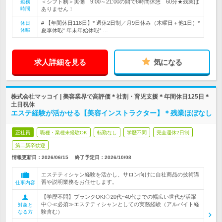
＜シフト制＞実働 9:00～21:00の間で8時間休憩 60分★残業は
勤務
時間
ありません！
# 【年間休日118日】* 週休2日制／月9日休み（木曜日＋他1日）*
休日
休暇
夏季休暇* 年末年始休暇* …
求人詳細を見る
気になる
株式会社マッコイ | 美容業界で高評価＊社割・育児支援＊年間休日125日＊
土日祝休
エステ経験が活かせる【美容インストラクター】＊残業ほぼなし
正社員
職種・業種未経験OK
転勤なし
学歴不問
完全週休2日制
第二新卒歓迎
情報更新日：2026/06/15
終了予定日：
2026/10/08
エステティシャン経験を活かし、サロン向けに自社商品の技術講
習や説明業務をお任せします。
仕事内容
【学歴不問】ブランクOK!◇20代~40代までの幅広い世代が活躍
中◇≪必須≫エステティシャンとしての実務経験（アルバイト経
対象と
験含む）
なる方