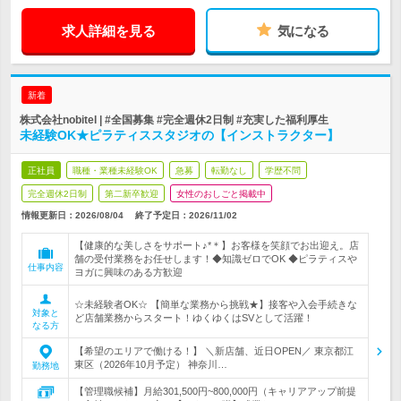
求人詳細を見る
気になる
新着
株式会社nobitel | #全国募集 #完全週休2日制 #充実した福利厚生
未経験OK★ピラティススタジオの【インストラクター】
正社員
職種・業種未経験OK
急募
転勤なし
学歴不問
完全週休2日制
第二新卒歓迎
女性のおしごと掲載中
情報更新日：2026/08/04
終了予定日：
2026/11/02
【健康的な美しさをサポート♪*＊】お客様を笑顔でお出迎え。店
舗の受付業務をお任せします！◆知識ゼロでOK ◆ピラティスや
仕事内容
ヨガに興味のある方歓迎
☆未経験者OK☆ 【簡単な業務から挑戦★】接客や入会手続きな
対象と
ど店舗業務からスタート！ゆくゆくはSVとして活躍！
なる方
【希望のエリアで働ける！】 ＼新店舗、近日OPEN／ 東京都江
東区（2026年10月予定） 神奈川…
勤務地
【管理職候補】月給301,500円~800,000円（キャリアアップ前提