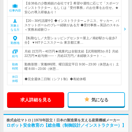
【全38名の少数精鋭の会社です】希望や適性に応じて「スポーツ
インストラクター」もしくは「受付事務」のお仕事をお任せ。★
仕事内容
安心の導入研修あり！
【20～30代活躍中】◆インストラクター→テニス、サッカー、バ
スケットボールのプレー経験がある方 ◆受付事務→英語のスキル
対象と
＜実務未経験◎＞
なる方
【転勤なし／大型ショッピングセンター屋上／南砂駅から徒歩7
分】 ▼HITテニススクール 東京都江東…
勤務地
月給 22万円～40万円★残業代は全額支給【試用期間3か月】月給
22万円▼給与例――・月給22万円／未経験スタート・…
給与
勤務形態：実働8時間、曜日固定平日 9:00～23:00（休憩あり）土
勤務
時間
曜 8:00～23:00（休憩…
休日
◆完全週休二日制（シフト制）◆有給休暇
休暇
求人詳細を見る
気になる
株式会社マトロ | 1978年設立！日本の製造業を支える産業機械メーカー
ロボット安全教育の【総合職（制御設計／インストラクター）】