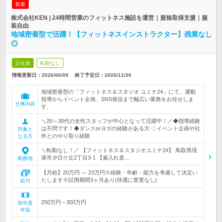
新着
株式会社KEN | 24時間営業のフィットネス施設を運営｜資格取得支援｜服
装自由
地域密着型で活躍！【フィットネスインストラクター】残業なし
◎
正社員
転勤なし
情報更新日：2026/06/09
終了予定日：
2026/11/30
地域密着型の「フィットネス＆スタジオ ユミナ24」にて、運動
指導からイベント企画、SNS発信まで幅広い業務をお任せしま
仕事内容
す。
＼20～30代の女性スタッフが中心となって活躍中！／◆指導経験
は不問です！◆ダンスorヨガの経験がある方 ◇イベント企画や社
対象と
外とのやり取り経験
なる方
＼転勤なし！／ 【フィットネス＆スタジオユミナ24】 鳥取県境
港市夕日ケ丘2丁目3-1 【雇入れ直…
勤務地
【月給】20万円 ～ 23万円※経験・年齢・能力を考慮して決定い
たします※試用期間3ヶ月あり(待遇に変更なし)
給与
250万円～300万円
初年度
年収