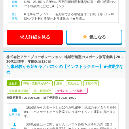
6:30～23:151ヶ月単位の変形労働時間制休憩60分・週40時間のシ
勤務
時間
フト制残業ほぼなし# 【シフ…
# 仕事もプライベートも充実できる環境週休二日制（月8日～10
休日
休暇
日/シフト制）希望休あり連休あり★月間…
求人詳細を見る
気になる
株式会社アライブコーポレーション | 地域密着型のスポーツ教育企業｜20～
30代活躍中｜年間休日120日
＼未経験から始める／バスケの【インストラクター】★残業少な
め
正社員
職種・業種未経験OK
急募
転勤なし
学歴不問
完全週休2日制
第二新卒歓迎
女性のおしごと掲載中
情報更新日：2026/04/28
終了予定日：
2026/10/26
【未経験からスタートした20代が活躍中】地域の子どもたちを対
象に、バスケットボール教室での指導やイベント運営に携わりま
仕事内容
す。
【指導経験は一切問いません】バスケ経験をお持ちの方（部活
動、スクールなど※年数不問）★なんらかのスポーツ経験者まで