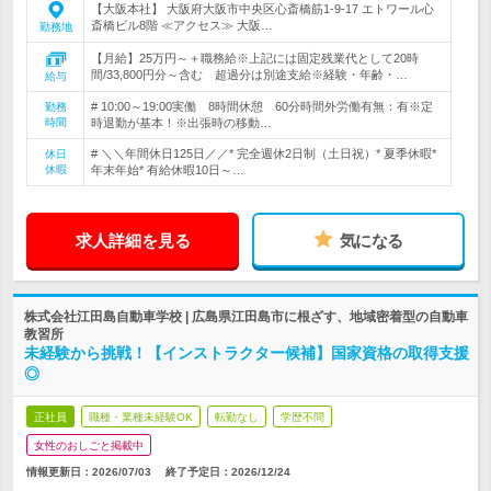
【大阪本社】 大阪府大阪市中央区心斎橋筋1-9-17 エトワール心
斎橋ビル8階 ≪アクセス≫ 大阪…
勤務地
【月給】25万円～＋職務給※上記には固定残業代として20時
間/33,800円分～含む 超過分は別途支給※経験・年齢・…
給与
# 10:00～19:00実働 8時間休憩 60分時間外労働有無：有※定
勤務
時間
時退勤が基本！※出張時の移動…
# ＼＼年間休日125日／／* 完全週休2日制（土日祝）* 夏季休暇*
休日
休暇
年末年始* 有給休暇10日～…
求人詳細を見る
気になる
株式会社江田島自動車学校 | 広島県江田島市に根ざす、地域密着型の自動車
教習所
未経験から挑戦！【インストラクター候補】国家資格の取得支援
◎
正社員
職種・業種未経験OK
転勤なし
学歴不問
女性のおしごと掲載中
情報更新日：2026/07/03
終了予定日：
2026/12/24