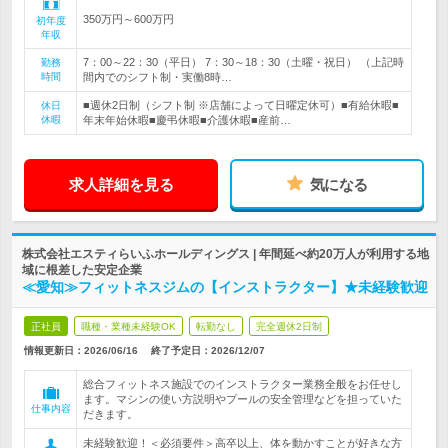
350万円～600万円
初年度
年収
7：00～22：30（平日） 7：30～18：30（土曜・祝日） （上記時
勤務
時間
間内でのシフト制・実働8時…
■週休2日制（シフト制 ※店舗によって日曜定休可）■有給休暇■
休日
休暇
年末年始休暇■慶弔休暇■介護休暇■産前…
求人詳細を見る
気になる
株式会社エスティらいふホールディングス | 年間延べ約20万人が利用する地
域に根差した安定企業
≪愛知≫フィットネスジムの【インストラクター】★未経験歓迎
正社員
職種・業種未経験OK
転勤なし
完全週休2日制
情報更新日：2026/06/16
終了予定日：
2026/12/07
総合フィットネス施設でのインストラクター業務全般をお任せし
ます。マシンの使い方説明やプールの安全管理などを担っていた
仕事内容
だきます。
未経験歓迎！＜必須要件＞高卒以上、体を動かすことが好きな方