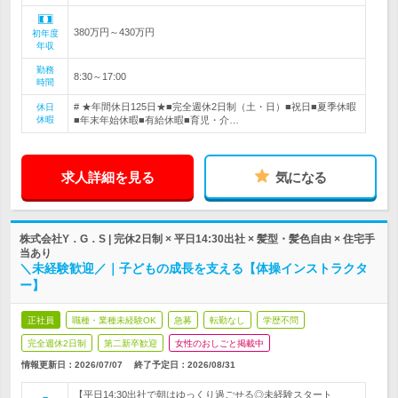
380万円～430万円
初年度
年収
勤務
8:30～17:00
時間
# ★年間休日125日★■完全週休2日制（土・日）■祝日■夏季休暇
休日
休暇
■年末年始休暇■有給休暇■育児・介…
求人詳細を見る
気になる
株式会社Y．G．S | 完休2日制 × 平日14:30出社 × 髪型・髪色自由 × 住宅手
当あり
＼未経験歓迎／｜子どもの成長を支える【体操インストラクタ
ー】
正社員
職種・業種未経験OK
急募
転勤なし
学歴不問
完全週休2日制
第二新卒歓迎
女性のおしごと掲載中
情報更新日：2026/07/07
終了予定日：
2026/08/31
【平日14:30出社で朝はゆっくり過ごせる◎未経験スタート