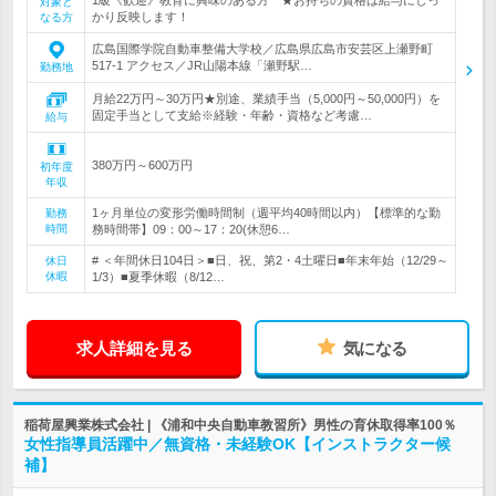
対象と
かり反映します！
なる方
広島国際学院自動車整備大学校／広島県広島市安芸区上瀬野町
517-1 アクセス／JR山陽本線「瀬野駅…
勤務地
月給22万円～30万円★別途、業績手当（5,000円～50,000円）を
固定手当として支給※経験・年齢・資格など考慮…
給与
380万円～600万円
初年度
年収
1ヶ月単位の変形労働時間制（週平均40時間以内）【標準的な勤
勤務
時間
務時間帯】09：00～17：20(休憩6…
# ＜年間休日104日＞■日、祝、第2・4土曜日■年末年始（12/29～
休日
休暇
1/3）■夏季休暇（8/12…
求人詳細を見る
気になる
稲荷屋興業株式会社 | 《浦和中央自動車教習所》男性の育休取得率100％
女性指導員活躍中／無資格・未経験OK【インストラクター候
補】