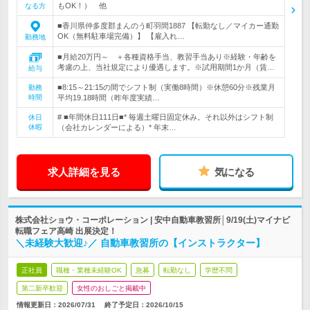
もOK！） 他
なる方
■香川県仲多度郡まんのう町羽間1887 【転勤なし／マイカー通勤
OK（無料駐車場完備）】 【雇入れ…
勤務地
■月給20万円～ ＋各種資格手当、教習手当あり※経験・年齢を
考慮の上、当社規定により優遇します。※試用期間1か月（賃…
給与
■8:15～21:15の間でシフト制（実働8時間）※休憩60分※残業月
勤務
時間
平均19.18時間（昨年度実績…
# ■年間休日111日■* 毎週土曜日固定休み。それ以外はシフト制
休日
休暇
（会社カレンダーによる）* 年末…
求人詳細を見る
気になる
株式会社ショウ・コーポレーション | 安中自動車教習所│9/19(土)マイナビ
転職フェア高崎 出展決定！
＼未経験大歓迎♪／ 自動車教習所の【インストラクター】
正社員
職種・業種未経験OK
急募
転勤なし
学歴不問
第二新卒歓迎
女性のおしごと掲載中
情報更新日：2026/07/31
終了予定日：
2026/10/15