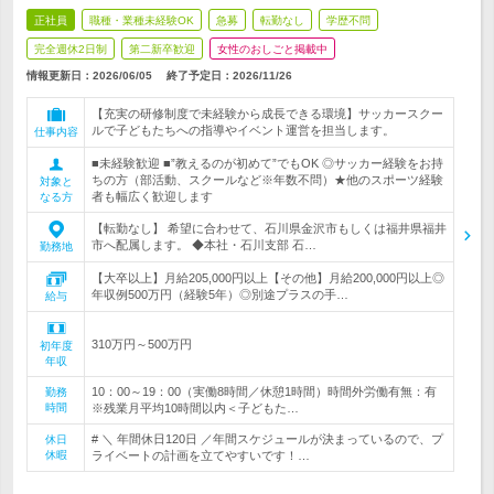
正社員
職種・業種未経験OK
急募
転勤なし
学歴不問
完全週休2日制
第二新卒歓迎
女性のおしごと掲載中
情報更新日：2026/06/05
終了予定日：
2026/11/26
【充実の研修制度で未経験から成長できる環境】サッカースクー
ルで子どもたちへの指導やイベント運営を担当します。
仕事内容
■未経験歓迎 ■”教えるのが初めて”でもOK ◎サッカー経験をお持
ちの方（部活動、スクールなど※年数不問）★他のスポーツ経験
対象と
者も幅広く歓迎します
なる方
【転勤なし】 希望に合わせて、石川県金沢市もしくは福井県福井
市へ配属します。 ◆本社・石川支部 石…
勤務地
【大卒以上】月給205,000円以上【その他】月給200,000円以上◎
年収例500万円（経験5年）◎別途プラスの手…
給与
310万円～500万円
初年度
年収
10：00～19：00（実働8時間／休憩1時間）時間外労働有無：有
勤務
時間
※残業月平均10時間以内＜子どもた…
# ＼ 年間休日120日 ／年間スケジュールが決まっているので、プ
休日
休暇
ライベートの計画を立てやすいです！…