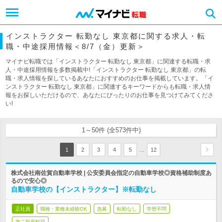
インストラクター 転勤なし 東京都に関する求人・転
職・中途採用情報＜8/7（金）更新＞
マイナビ転職では「インストラクター 転勤なし 東京都」に関連する転職・求
人・中途採用情報を多数掲載中!「インストラクター 転勤なし 東京都」の転
職・求人情報を探しているあなたにおすすめのお仕事を掲載しています。「イ
ンストラクター 転勤なし 東京都」に関連するキーワードからも転職・求人情
報をお探しいただけるので、あなたにぴったりのお仕事を見つけてみてくださ
い!
1～50件 (全573件中)
…
1
2
3
4
5
12
株式会社南佐賀自動車学校 | 公安委員会指定の自動車学校◎資格補助制度あ
るので安心◎
自動車学校の【インストラクター】※転勤なし
正社員
職種・業種未経験OK
急募
転勤なし
学歴不問
第二新卒歓迎