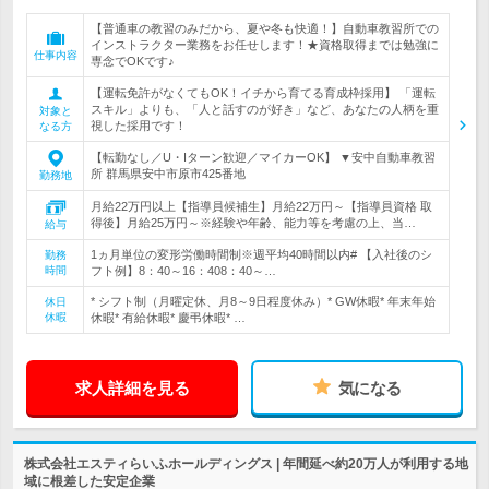
【普通車の教習のみだから、夏や冬も快適！】自動車教習所での
インストラクター業務をお任せします！★資格取得までは勉強に
仕事内容
専念でOKです♪
【運転免許がなくてもOK！イチから育てる育成枠採用】 「運転
スキル」よりも、「人と話すのが好き」など、あなたの人柄を重
対象と
視した採用です！
なる方
【転勤なし／U・Iターン歓迎／マイカーOK】 ▼安中自動車教習
所 群馬県安中市原市425番地
勤務地
月給22万円以上【指導員候補生】月給22万円～【指導員資格 取
得後】月給25万円～※経験や年齢、能力等を考慮の上、当…
給与
1ヵ月単位の変形労働時間制※週平均40時間以内# 【入社後のシ
勤務
時間
フト例】8：40～16：408：40～…
* シフト制（月曜定休、月8～9日程度休み）* GW休暇* 年末年始
休日
休暇
休暇* 有給休暇* 慶弔休暇* …
求人詳細を見る
気になる
株式会社エスティらいふホールディングス | 年間延べ約20万人が利用する地
域に根差した安定企業