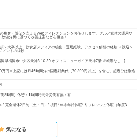
の集客・販促を支えるWebディレクションをお任せします。グルメ媒体の運用や
、数値分析に基づく改善提案などを担当！
須＞大卒以上、飲食店メディアの編集・運用経験、アクセス解析の経験 ＜歓迎＞
ネジメントの経験
岡県福岡市中央区天神3-10-30 オフィスニューガイア天神7階 ※転勤なし 【…
00万円※上記には月45時間分の固定残業代（70,300円以上）を含む。超過分は別途
円
00（実働8時間）休憩：1時間時間外労働有無：有
＞* 完全週休2日制（土・日）* 祝日* 年末年始休暇* リフレッシュ休暇（年度3…
気になる