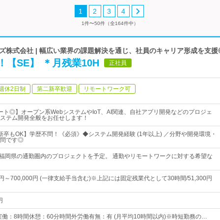
1
2
3
4
1件〜50件（全164件中）
ズ株式会社 | 幅広い業界の課題解決を通じ、社員のキャリア形成を支援
【SE】 ＊月残業10H
正社員
週休2日制
第二新卒歓迎
リモートワーク可
ート◎】オープン系WebシステムやIoT、AI関連、自社アプリ開発などのプロジェ
ステム開発全般をお任せします！
新卒もOK】学歴不問！《必須》◆システム開発経験 (1年以上) ／分野や開発環境・
問です◎
 福岡県の通勤圏内のプロジェクトを予定。 通勤やリモートワークに対する希望な
0円～700,000円 (一律支給手当含む)※上記には固定残業代として30時間/51,300円
円
0 実働：8時間休憩：60分時間外労働有無：有 (月平均10時間以内)※時短勤務の…