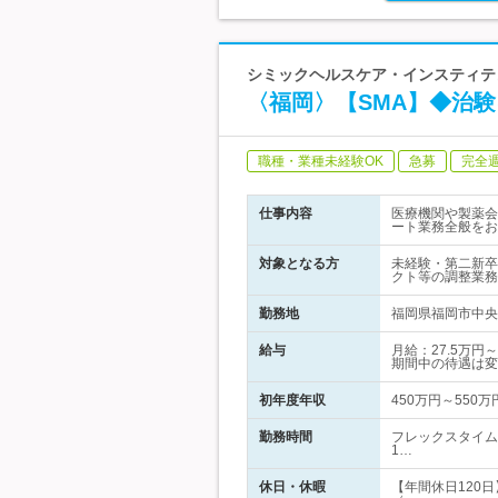
シミックヘルスケア・インスティテュ
〈福岡〉【SMA】◆治
職種・業種未経験OK
急募
完全
仕事内容
医療機関や製薬会
ート業務全般をお
対象となる方
未経験・第二新卒
クト等の調整業務
勤務地
福岡県福岡市中央区
給与
月給：27.5万
期間中の待遇は変
初年度年収
450万円～550万
勤務時間
フレックスタイム
1…
休日・休暇
【年間休日120日