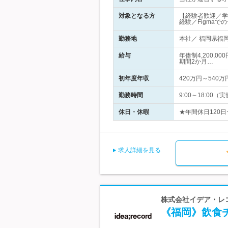
対象となる方
【経験者歓迎／学
経験／Figma
勤務地
本社／ 福岡県福岡
給与
年俸制4,200,
期間2か月…
初年度年収
420万円～540万
勤務時間
9:00～18:00
休日・休暇
★年間休日120日
求人詳細を見る
株式会社イデア・レコ
《福岡》飲食