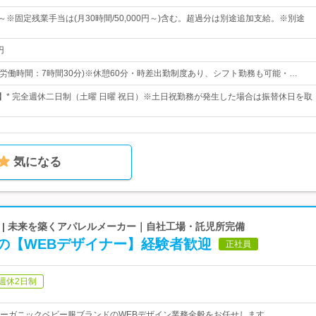
0円～※固定残業手当は(月30時間/50,000円～)含む。超過分は別途追加支給。※別途
円
0(所定労働時間：7時間30分)※休憩60分・時差出勤制度あり、シフト勤務も可能・…
日】* 完全週休二日制（土曜 日曜 祝日）※土日祝勤務が発生した場合は振替休日を取
気になる
ry株式会社 | 未来を築くアパレルメーカー｜自社工場・託児所完備
の【WEBデザイナー】経験者歓迎
正社員
週休2日制
ーガニックベビー服ブランドのWEBデザイン業務全般をお任せします。