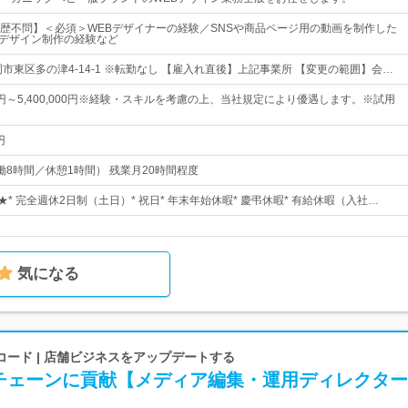
歴不問】＜必須＞WEBデザイナーの経験／SNSや商品ページ用の動画を制作した
でのデザイン制作の経験など
市東区多の津4-14-1 ※転勤なし 【雇入れ直後】上記事業所 【変更の範囲】会…
000円～5,400,000円※経験・スキルを考慮の上、当社規定により優遇します。※試用
円
（実働8時間／休憩1時間） 残業月20時間程度
★* 完全週休2日制（土日）* 祝日* 年末年始休暇* 慶弔休暇* 有給休暇（入社…
気になる
ード | 店舗ビジネスをアップデートする
チェーンに貢献【メディア編集・運用ディレクター