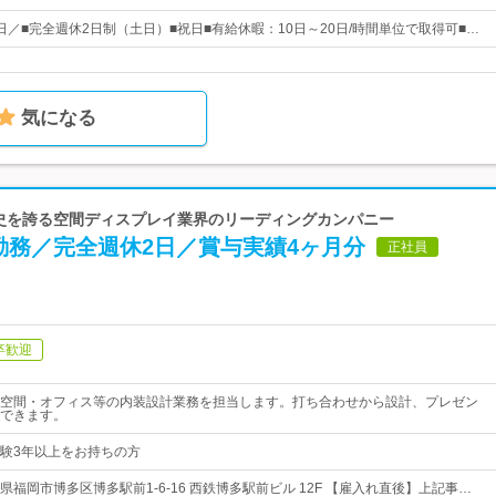
5日／■完全週休2日制（土日）■祝日■有給休暇：10日～20日/時間単位で取得可■…
気になる
歴史を誇る空間ディスプレイ業界のリーディングカンパニー
勤務／完全週休2日／賞与実績4ヶ月分
正社員
卒歓迎
空間・オフィス等の内装設計業務を担当します。打ち合わせから設計、プレゼン
できます。
験3年以上をお持ちの方
福岡市博多区博多駅前1-6-16 西鉄博多駅前ビル 12F 【雇入れ直後】上記事…