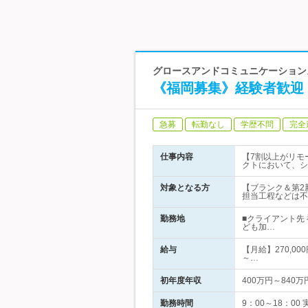
グロースアンドコミュニケーション
《福岡募集》経験者歓迎！
急募
転勤なし
学歴不問
完全
仕事内容
【7割以上がリモ
クトにおいて、シ
対象となる方
【ブランク＆第2
担当工程などは不
勤務地
■クライアント先
ども加…
給与
【月給】270,00
～…
初年度年収
400万円～840万
勤務時間
9：00～18：0