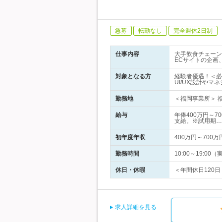
急募
転勤なし
完全週休2日制
仕事内容
大手飲食チェーン
ECサイトの企画
対象となる方
経験者優遇！＜必
UI/UX設計やマ
勤務地
＜福岡事業所＞ 福
給与
年俸400万円～7
支給。※試用期…
初年度年収
400万円～700万
勤務時間
10:00～19:
休日・休暇
＜年間休日120日
求人詳細を見る