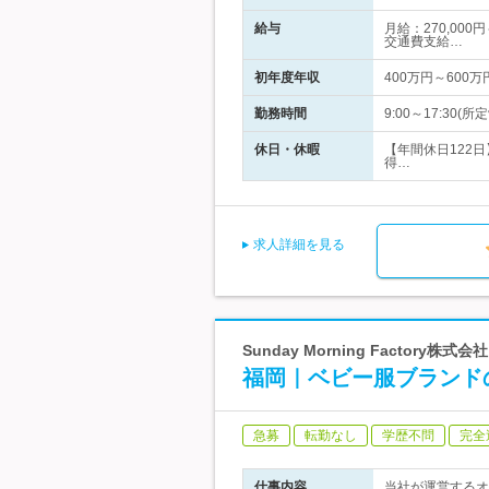
給与
月給：270,00
交通費支給…
初年度年収
400万円～600万
勤務時間
9:00～17:3
休日・休暇
【年間休日122
得…
求人詳細を見る
Sunday Morning Facto
福岡｜ベビー服ブランド
急募
転勤なし
学歴不問
完全
仕事内容
当社が運営するオ