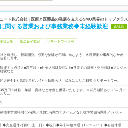
ート株式会社 | 医療と医薬品の発展を支えるSMO業界のトップクラ
験に関する営業および事務業務◆未経験歓迎
正社員
週休2日制
第二新卒歓迎
リモートワーク可
社と連携し、新薬開発に必要な治験が円滑に進むよう、各種折衝や事務的なサポ
任せします。
歓迎！＜必須＞■高卒以上■社会人経験3年以上■営業での折衝・交渉経験■プロジェ
経験など
天神4-1-7 第3明星ビル 4F ※転勤あり 状況によりご相談 ※リモートワー…
円～35万円※経験・年齢・資格など考慮し優遇いたします。※試用期間あり（3ヶ月／
わり…
円
制標準労働時間7.5時間／休憩:1時間コアタイム／なし標準労働時間帯／09:00～
】◆完全週休2日制（土・日）◆祝日◆年末年始休暇（12/29～1/3）◆有給休暇