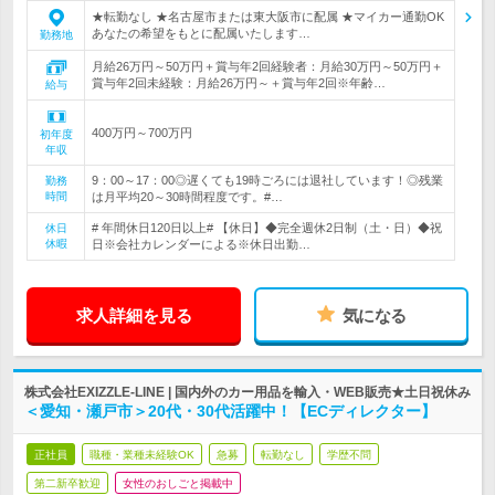
★転勤なし ★名古屋市または東大阪市に配属 ★マイカー通勤OK
あなたの希望をもとに配属いたします…
勤務地
月給26万円～50万円＋賞与年2回経験者：月給30万円～50万円＋
賞与年2回未経験：月給26万円～＋賞与年2回※年齢…
給与
400万円～700万円
初年度
年収
9：00～17：00◎遅くても19時ごろには退社しています！◎残業
勤務
時間
は月平均20～30時間程度です。#…
# 年間休日120日以上# 【休日】◆完全週休2日制（土・日）◆祝
休日
休暇
日※会社カレンダーによる※休日出勤…
求人詳細を見る
気になる
株式会社EXIZZLE-LINE | 国内外のカー用品を輸入・WEB販売★土日祝休み
＜愛知・瀬戸市＞20代・30代活躍中！【ECディレクター】
正社員
職種・業種未経験OK
急募
転勤なし
学歴不問
第二新卒歓迎
女性のおしごと掲載中