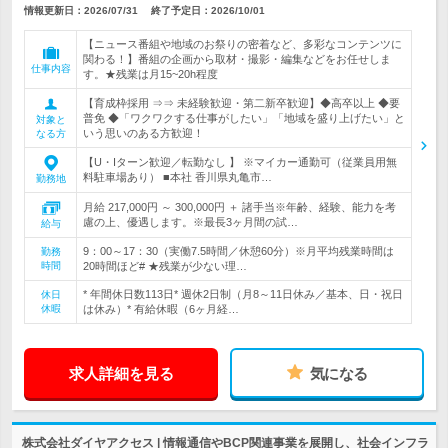
情報更新日：2026/07/31
終了予定日：
2026/10/01
【ニュース番組や地域のお祭りの密着など、多彩なコンテンツに
関わる！】番組の企画から取材・撮影・編集などをお任せしま
仕事内容
す。★残業は月15~20h程度
【育成枠採用 ⇒⇒ 未経験歓迎・第二新卒歓迎】◆高卒以上 ◆要
普免 ◆「ワクワクする仕事がしたい」「地域を盛り上げたい」と
対象と
いう思いのある方歓迎！
なる方
【U・Iターン歓迎／転勤なし 】 ※マイカー通勤可（従業員用無
料駐車場あり） ■本社 香川県丸亀市…
勤務地
月給 217,000円 ～ 300,000円 ＋ 諸手当※年齢、経験、能力を考
慮の上、優遇します。※最長3ヶ月間の試…
給与
9：00～17：30（実働7.5時間／休憩60分）※月平均残業時間は
勤務
時間
20時間ほど# ★残業が少ない理…
* 年間休日数113日* 週休2日制（月8～11日休み／基本、日・祝日
休日
休暇
は休み）* 有給休暇（6ヶ月経…
求人詳細を見る
気になる
株式会社ダイヤアクセス | 情報通信やBCP関連事業を展開し、社会インフラ