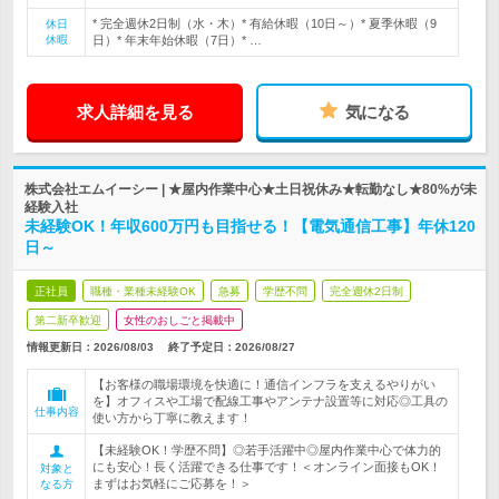
* 完全週休2日制（水・木）* 有給休暇（10日～）* 夏季休暇（9
休日
休暇
日）* 年末年始休暇（7日）* …
求人詳細を見る
気になる
株式会社エムイーシー | ★屋内作業中心★土日祝休み★転勤なし★80%が未
経験入社
未経験OK！年収600万円も目指せる！【電気通信工事】年休120
日～
正社員
職種・業種未経験OK
急募
学歴不問
完全週休2日制
第二新卒歓迎
女性のおしごと掲載中
情報更新日：2026/08/03
終了予定日：
2026/08/27
【お客様の職場環境を快適に！通信インフラを支えるやりがい
を】オフィスや工場で配線工事やアンテナ設置等に対応◎工具の
仕事内容
使い方から丁寧に教えます！
【未経験OK！学歴不問】◎若手活躍中◎屋内作業中心で体力的
にも安心！長く活躍できる仕事です！＜オンライン面接もOK！
対象と
まずはお気軽にご応募を！＞
なる方