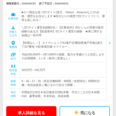
情報更新日：2026/06/23
終了予定日：
2026/09/21
■カー用品を扱うECサイト(楽天、Yahoo!、Amazonなど)の企
画・運営をお任せします ■自分なりの発想でECサイトづくり、運
仕事内容
営を楽しめる！
＼ECサイト運営未経験OK／【応募条件】何かしらの営業や販売
経験のある方【歓迎条件】ECサイト運営の経験 ★車に関する
対象と
知識は一切不問
なる方
【転勤なし！】 タイヤショップ4U瀬戸店/愛知県瀬戸市南山町2
丁目7番地 ※駐車場完備 ※マイカー…
勤務地
月給206,000円～297,000円※経験、能力を考慮のうえ決定します
※試用期間：1ヶ月（条件に変更なし）
給与
320万円～441万円
初年度
年収
8：45～17：45（所定労働時間：8時間／休憩60分）時間外労
勤務
時間
働：有自由度高く働けるので自分で調整…
年間休日120日▼休日週休2日制(木曜・平日どこか1日)▼休暇
休日
休暇
GW、夏季休暇、年末年始、有給休暇
求人詳細を見る
気になる