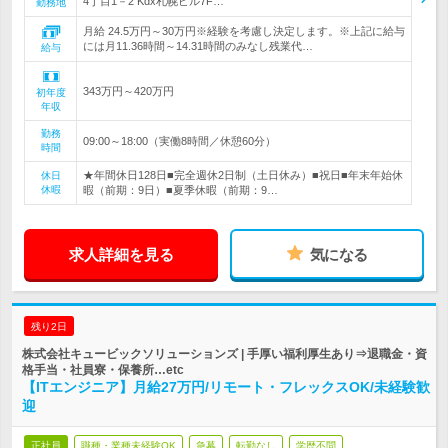
4丁目1－2 Kdx札幌ビル7F…
勤務地
月給 24.5万円～30万円※経験を考慮し決定します。※上記に給与
には月11.36時間～14.31時間のみなし残業代…
給与
343万円～420万円
初年度
年収
勤務
09:00～18:00（実働8時間／休憩60分）
時間
★年間休日128日■完全週休2日制（土日休み）■祝日■年末年始休
休日
休暇
暇（前期：9日）■夏季休暇（前期：9…
求人詳細を見る
気になる
残り2日
株式会社キュービックソリューションズ | 手厚い福利厚生あり⇒退職金・資
格手当・社員寮・保養所…etc
【ITエンジニア】月給27万円/リモート・フレックスOK/未経験歓
迎
正社員
職種・業種未経験OK
急募
転勤なし
学歴不問