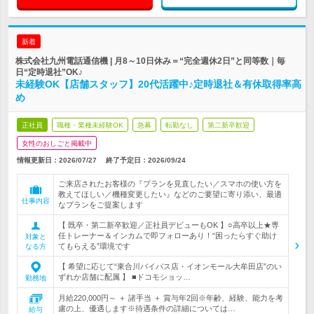
新着
株式会社九州電話通信機 | 月8～10日休み＝“完全週休2日”と同等数｜毎
日“定時退社”OK♪
未経験OK【店舗スタッフ】20代活躍中♪定時退社＆有休取得率高
め
正社員
職種・業種未経験OK
急募
転勤なし
第二新卒歓迎
女性のおしごと掲載中
情報更新日：2026/07/27
終了予定日：
2026/09/24
ご来店されたお客様の『プランを見直したい／スマホの使い方を
教えてほしい／機種変更したい』などのご要望に寄り添い、最適
仕事内容
なプランをご提案します
【 既卒・第二新卒歓迎／正社員デビューもOK 】○高卒以上★専
任トレーナー＆インカムで即フォローあり！“困ったらすぐ助け
対象と
てもらえる”環境です
なる方
【 希望に応じて“東合川バイパス店・イオンモール大牟田店”のい
ずれか店舗に配属 】 ■ドコモショッ…
勤務地
月給220,000円～ ＋ 諸手当 ＋ 賞与年2回※年齢、経験、能力を考
慮の上、優遇します※待遇条件の詳細については…
給与