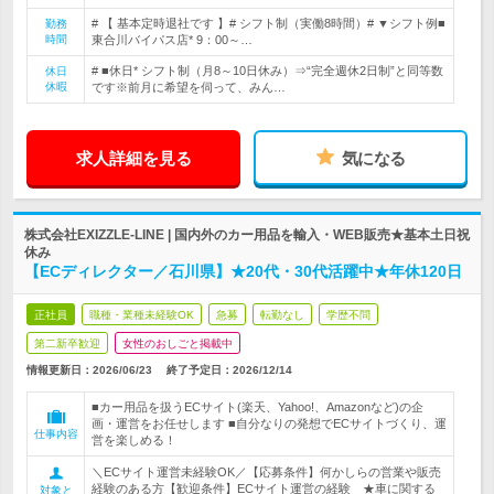
# 【 基本定時退社です 】# シフト制（実働8時間）# ▼シフト例■
勤務
時間
東合川バイパス店* 9：00～…
# ■休日* シフト制（月8～10日休み）⇒“完全週休2日制”と同等数
休日
休暇
です※前月に希望を伺って、みん…
求人詳細を見る
気になる
株式会社EXIZZLE-LINE | 国内外のカー用品を輸入・WEB販売★基本土日祝
休み
【ECディレクター／石川県】★20代・30代活躍中★年休120日
正社員
職種・業種未経験OK
急募
転勤なし
学歴不問
第二新卒歓迎
女性のおしごと掲載中
情報更新日：2026/06/23
終了予定日：
2026/12/14
■カー用品を扱うECサイト(楽天、Yahoo!、Amazonなど)の企
画・運営をお任せします ■自分なりの発想でECサイトづくり、運
仕事内容
営を楽しめる！
＼ECサイト運営未経験OK／【応募条件】何かしらの営業や販売
経験のある方【歓迎条件】ECサイト運営の経験 ★車に関する
対象と