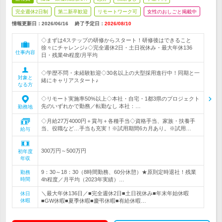
完全週休2日制
第二新卒歓迎
リモートワーク可
女性のおしごと掲載中
情報更新日：2026/06/16
終了予定日：
2026/08/10
◇まずは4ステップの研修からスタート！研修後はできること
徐々にチャレンジ♪◇完全週休2日・土日祝休み・最大年休136
仕事内容
日・残業4h程度/月平均
◇学歴不問・未経験歓迎◇30名以上の大型採用進行中！同期と一
対象と
緒にキャリアスタート♪
なる方
◇リモート実施率50%以上◇本社・自宅・1都3県のプロジェクト
先のいずれかで勤務／転勤なし 本社：…
勤務地
◇月給27万4000円＋賞与＋各種手当◇資格手当、家族・扶養手
当、役職など…手当も充実！※試用期間6カ月あり。※試用…
給与
300万円～500万円
初年度
年収
9：30～18：30（8時間勤務、60分休憩）★原則定時退社！残業
勤務
時間
4h程度／月平均（2023年実績）…
＼最大年休136日／■完全週休2日■土日祝休み■年末年始休暇
休日
休暇
■GW休暇■夏季休暇■慶弔休暇■有給休暇…