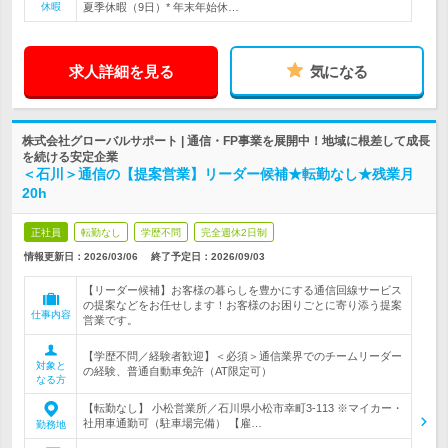
休暇
夏季休暇（9日）* 年末年始休…
求人詳細を見る
気になる
株式会社グローバルサポート | 通信・FP事業を展開中！地域に根差して成長
を続ける安定企業
＜石川＞通信の【提案営業】リーダー候補★転勤なし★残業月
20h
正社員
転勤なし
学歴不問
完全週休2日制
情報更新日：2026/03/06
終了予定日：
2026/09/03
【リーダー候補】お客様の暮らしを豊かにする通信回線サービス
の提案などをお任せします！お客様のお困りごとに寄り添う提案
仕事内容
営業です。
【学歴不問／経験者歓迎】＜必須＞通信業界でのチームリーダー
対象と
の経験、普通自動車免許（AT限定可）
なる方
【転勤なし】 小松営業所／石川県小松市幸町3-113 ※マイカー・
社用車通勤可（駐車場完備） 【雇…
勤務地