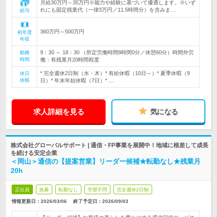
月給30万円～35万円※能力や経験に基づいて優遇します。※いず
れにも固定残業代（一律3万円／11.5時間分）を含みま…
給与
360万円～500万円
初年度
年収
9：30 ～ 18：30 （所定労働時間8時間0分／休憩60分）時間外労
勤務
時間
働：有残業月20時間程度
* 完全週休2日制（水・木）* 有給休暇（10日～）* 夏季休暇（9
休日
休暇
日）* 年末年始休暇（7日）* …
求人詳細を見る
気になる
株式会社グローバルサポート | 通信・FP事業を展開中！地域に根差して成長
を続ける安定企業
＜岡山＞通信の【提案営業】リーダー候補★転勤なし★残業月
20h
正社員
急募
転勤なし
学歴不問
完全週休2日制
情報更新日：2026/03/06
終了予定日：
2026/09/03