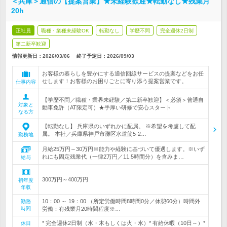
＜兵庫＞通信の【提案営業】★未経験歓迎★転勤なし★残業月
20h
正社員
職種・業種未経験OK
転勤なし
学歴不問
完全週休2日制
第二新卒歓迎
情報更新日：2026/03/06
終了予定日：
2026/09/03
お客様の暮らしを豊かにする通信回線サービスの提案などをお任
せします！お客様のお困りごとに寄り添う提案営業です。
仕事内容
【学歴不問／職種・業界未経験／第二新卒歓迎】＜必須＞普通自
対象と
動車免許（AT限定可）★手厚い研修で安心スタート
なる方
【転勤なし】 兵庫県のいずれかに配属。 ※希望を考慮して配
属。 本社／兵庫県神戸市灘区水道筋5-2…
勤務地
月給25万円～30万円※能力や経験に基づいて優遇します。※いず
れにも固定残業代（一律2万円／11.5時間分）を含みま…
給与
300万円～400万円
初年度
年収
10：00 ～ 19：00 （所定労働時間8時間0分／休憩60分）時間外
勤務
時間
労働：有残業月20時間程度※…
* 完全週休2日制（水・木もしくは火・水）* 有給休暇（10日～）*
休日