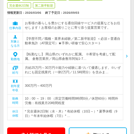
完全週休2日制
第二新卒歓迎
情報更新日：2026/03/06
終了予定日：
2026/09/03
お客様の暮らしを豊かにする通信回線サービスの提案などをお任
せします！お客様のお困りごとに寄り添う提案営業です。
仕事内容
【学歴不問／職種・業界未経験／第二新卒歓迎】＜必須＞普通自
対象と
動車免許（AT限定可）★手厚い研修で安心スタート
なる方
【転勤なし】 岡山県のいずれかに配属。 ※希望を考慮して配
属。 倉敷営業所／岡山県倉敷市阿知1-7…
勤務地
月給25万円～30万円※能力や経験に基づいて優遇します。※いず
れにも固定残業代（一律2万円／11.5時間分）を含みま…
給与
300万円～400万円
初年度
年収
10：00 ～ 19：00 （所定労働時間8時間0分／休憩60分）時間外
勤務
時間
労働：有残業月20時間程度
* 完全週休2日制（水・木）* 有給休暇（10日～）* 夏季休暇（9
休日
休暇
日）* 年末年始休暇（7日）* …