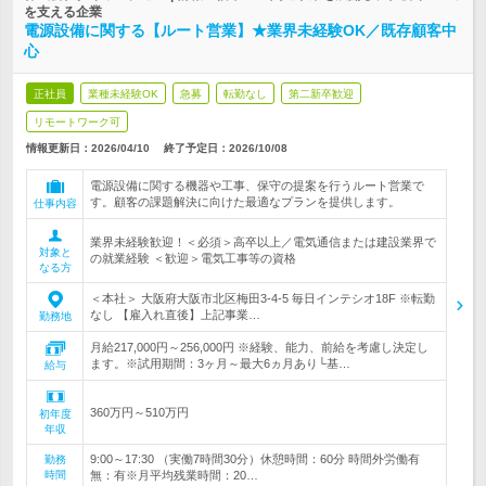
を支える企業
電源設備に関する【ルート営業】★業界未経験OK／既存顧客中
心
正社員
業種未経験OK
急募
転勤なし
第二新卒歓迎
リモートワーク可
情報更新日：2026/04/10
終了予定日：
2026/10/08
電源設備に関する機器や工事、保守の提案を行うルート営業で
す。顧客の課題解決に向けた最適なプランを提供します。
仕事内容
業界未経験歓迎！＜必須＞高卒以上／電気通信または建設業界で
対象と
の就業経験 ＜歓迎＞電気工事等の資格
なる方
＜本社＞ 大阪府大阪市北区梅田3-4-5 毎日インテシオ18F ※転勤
なし 【雇入れ直後】上記事業…
勤務地
月給217,000円～256,000円 ※経験、能力、前給を考慮し決定し
ます。※試用期間：3ヶ月～最大6ヵ月あり└基…
給与
360万円～510万円
初年度
年収
9:00～17:30 （実働7時間30分）休憩時間：60分 時間外労働有
勤務
時間
無：有※月平均残業時間：20…