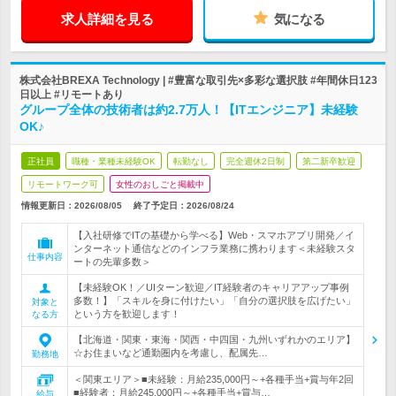
求人詳細を見る
気になる
株式会社BREXA Technology | #豊富な取引先×多彩な選択肢 #年間休日123
日以上 #リモートあり
グループ全体の技術者は約2.7万人！【ITエンジニア】未経験
OK♪
正社員
職種・業種未経験OK
転勤なし
完全週休2日制
第二新卒歓迎
リモートワーク可
女性のおしごと掲載中
情報更新日：2026/08/05
終了予定日：
2026/08/24
【入社研修でITの基礎から学べる】Web・スマホアプリ開発／イ
ンターネット通信などのインフラ業務に携わります＜未経験スタ
仕事内容
ートの先輩多数＞
【未経験OK！／UIターン歓迎／IT経験者のキャリアアップ事例
多数！】「スキルを身に付けたい」「自分の選択肢を広げたい」
対象と
という方を歓迎します！
なる方
【北海道・関東・東海・関西・中四国・九州いずれかのエリア】
☆お住まいなど通勤圏内を考慮し、配属先…
勤務地
＜関東エリア＞■未経験：月給235,000円～+各種手当+賞与年2回
■経験者：月給245,000円～+各種手当+賞与…
給与