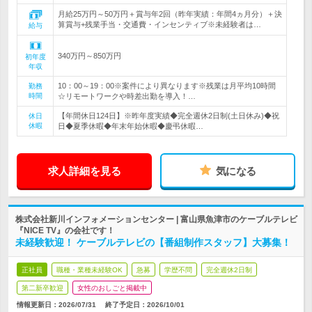
月給25万円～50万円＋賞与年2回（昨年実績：年間4ヵ月分）＋決
算賞与+残業手当・交通費・インセンティブ※未経験者は…
給与
340万円～850万円
初年度
年収
10：00～19：00※案件により異なります※残業は月平均10時間
勤務
時間
☆リモートワークや時差出勤を導入！…
【年間休日124日】※昨年度実績◆完全週休2日制(土日休み)◆祝
休日
休暇
日◆夏季休暇◆年末年始休暇◆慶弔休暇…
求人詳細を見る
気になる
株式会社新川インフォメーションセンター | 富山県魚津市のケーブルテレビ
『NICE TV』の会社です！
未経験歓迎！ ケーブルテレビの【番組制作スタッフ】大募集！
正社員
職種・業種未経験OK
急募
学歴不問
完全週休2日制
第二新卒歓迎
女性のおしごと掲載中
情報更新日：2026/07/31
終了予定日：
2026/10/01