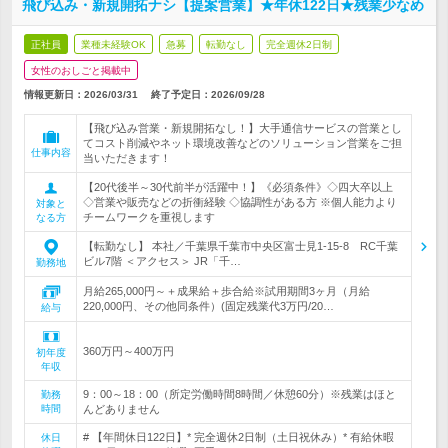
飛び込み・新規開拓ナシ【提案営業】★年休122日★残業少なめ
正社員
業種未経験OK
急募
転勤なし
完全週休2日制
女性のおしごと掲載中
情報更新日：2026/03/31
終了予定日：
2026/09/28
【飛び込み営業・新規開拓なし！】大手通信サービスの営業とし
てコスト削減やネット環境改善などのソリューション営業をご担
仕事内容
当いただきます！
【20代後半～30代前半が活躍中！】《必須条件》◇四大卒以上
◇営業や販売などの折衝経験 ◇協調性がある方 ※個人能力より
対象と
チームワークを重視します
なる方
【転勤なし】 本社／千葉県千葉市中央区富士見1-15-8 RC千葉
ビル7階 ＜アクセス＞ JR「千…
勤務地
月給265,000円～＋成果給＋歩合給※試用期間3ヶ月（月給
220,000円、その他同条件）(固定残業代3万円/20…
給与
360万円～400万円
初年度
年収
9：00～18：00（所定労働時間8時間／休憩60分）※残業はほと
勤務
時間
んどありません
# 【年間休日122日】* 完全週休2日制（土日祝休み）* 有給休暇
休日