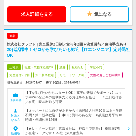
求人詳細を見る
気になる
新着
株式会社クラフト | 完全週休2日制／賞与年2回＋決算賞与／住宅手当あり
20代活躍中！ゼロから学びたいも歓迎【ITエンジニア】定時退社
OK
正社員
職種・業種未経験OK
急募
転勤なし
学歴不問
完全週休2日制
第二新卒歓迎
リモートワーク可
女性のおしごと掲載中
情報更新日：2026/08/07
終了予定日：
2026/09/24
【ITを学びたいからスタートOK！充実の研修でサポート♪】スマ
ホやWebなど今の便利を支えるお仕事をお任せ！ ＊土日祝休み
仕事内容
／在宅・時差出勤も可能
【＃サポートには自信があるから⇒未経験入社率90％以上＊学歴
不問＊第二新卒歓迎！】◆ITに興味のある方 ＃残業は月平均10
対象と
時間・年間休日124日
なる方
【★U・Iターン歓迎！東京または、神奈川で勤務♪】 ※現在7割
が在宅ワークです！ 本社（東京都豊島…
勤務地