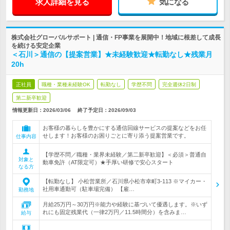
求人詳細を見る
気になる
株式会社グローバルサポート | 通信・FP事業を展開中！地域に根差して成長
を続ける安定企業
＜石川＞通信の【提案営業】★未経験歓迎★転勤なし★残業月
20h
正社員
職種・業種未経験OK
転勤なし
学歴不問
完全週休2日制
第二新卒歓迎
情報更新日：2026/03/06
終了予定日：
2026/09/03
お客様の暮らしを豊かにする通信回線サービスの提案などをお任
せします！お客様のお困りごとに寄り添う提案営業です。
仕事内容
【学歴不問／職種・業界未経験／第二新卒歓迎】＜必須＞普通自
対象と
動車免許（AT限定可）★手厚い研修で安心スタート
なる方
【転勤なし】 小松営業所／石川県小松市幸町3-113 ※マイカー・
社用車通勤可（駐車場完備） 【雇…
勤務地
月給25万円～30万円※能力や経験に基づいて優遇します。※いず
れにも固定残業代（一律2万円／11.5時間分）を含みま…
給与