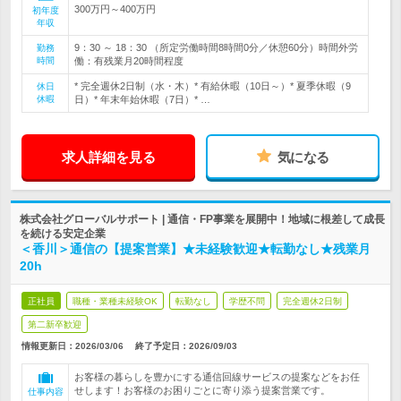
300万円～400万円
初年度
年収
9：30 ～ 18：30 （所定労働時間8時間0分／休憩60分）時間外労
勤務
時間
働：有残業月20時間程度
* 完全週休2日制（水・木）* 有給休暇（10日～）* 夏季休暇（9
休日
休暇
日）* 年末年始休暇（7日）* …
求人詳細を見る
気になる
株式会社グローバルサポート | 通信・FP事業を展開中！地域に根差して成長
を続ける安定企業
＜香川＞通信の【提案営業】★未経験歓迎★転勤なし★残業月
20h
正社員
職種・業種未経験OK
転勤なし
学歴不問
完全週休2日制
第二新卒歓迎
情報更新日：2026/03/06
終了予定日：
2026/09/03
お客様の暮らしを豊かにする通信回線サービスの提案などをお任
せします！お客様のお困りごとに寄り添う提案営業です。
仕事内容