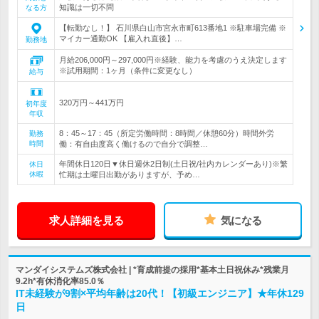
知識は一切不問
なる方
【転勤なし！】 石川県白山市宮永市町613番地1 ※駐車場完備 ※
マイカー通勤OK 【雇入れ直後】…
勤務地
月給206,000円～297,000円※経験、能力を考慮のうえ決定します
※試用期間：1ヶ月（条件に変更なし）
給与
320万円～441万円
初年度
年収
8：45～17：45（所定労働時間：8時間／休憩60分）時間外労
勤務
時間
働：有自由度高く働けるので自分で調整…
年間休日120日▼休日週休2日制(土日祝/社内カレンダーあり)※繁
休日
休暇
忙期は土曜日出勤がありますが、予め…
求人詳細を見る
気になる
マンダイシステムズ株式会社 | *育成前提の採用*基本土日祝休み*残業月
9.2h*有休消化率85.0％
IT未経験が9割×平均年齢は20代！【初級エンジニア】★年休129
日