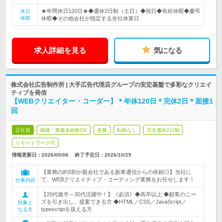
★年間休日120日★◆週休2日制（土日）◆祝日◆有給休暇◆慶弔
休日
休暇
休暇◆その他会社が指定する全社休業日
求人詳細を見る
気になる
株式会社広告制作所 | 大手広告代理店グループの安定基盤で多彩なクリエイ
ティブを発信
【WEBクリエイター・コーダー】＊年休120日＊完休2日＊面接1
回
正社員
職種・業種未経験OK
急募
転勤なし
完全週休2日制
リモートワーク可
情報更新日：2026/05/08
終了予定日：
2026/10/29
【業務の約5割が親会社である新東通信からの依頼◎】当社に
て、WEBクリエイティブ・コーディング業務をお任せします！
仕事内容
【20代後半～30代活躍中！】《必須》◆高卒以上 ◆顧客のニー
ズを引き出し、提案できる方 ◆HTML／CSS／JavaScript／
対象と
typescriptを扱える方
なる方