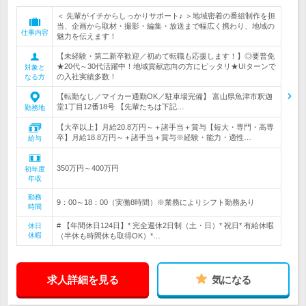
＜ 先輩がイチからしっかりサポート♪ ＞地域密着の番組制作を担
当、企画から取材・撮影・編集・放送まで幅広く携わり、地域の
仕事内容
魅力を伝えます！
【未経験・第二新卒歓迎／初めて転職も応援します！】◎要普免
★20代～30代活躍中！地域貢献志向の方にピッタリ★UIターンで
対象と
の入社実績多数！
なる方
【転勤なし／マイカー通勤OK／駐車場完備】 富山県魚津市釈迦
堂1丁目12番18号 【先輩たちは下記…
勤務地
【大卒以上】月給20.8万円～＋諸手当＋賞与【短大・専門・高専
卒】月給18.8万円～＋諸手当＋賞与※経験・能力・適性…
給与
350万円～400万円
初年度
年収
勤務
9：00～18：00（実働8時間）※業務によりシフト勤務あり
時間
# 【年間休日124日】* 完全週休2日制（土・日）* 祝日* 有給休暇
休日
休暇
（半休も時間休も取得OK）*…
求人詳細を見る
気になる