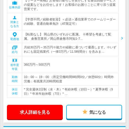
【リーダー候補】お客様の暮らしを豊かにする通信回線サービス
の提案などをお任せします！お客様のお困りごとに寄り添う提案
仕事内容
営業です。
【学歴不問／経験者歓迎】＜必須＞通信業界でのチームリーダー
対象と
の経験、普通自動車免許（AT限定可）
なる方
【転勤なし】 岡山県のいずれかに配属。 ※希望を考慮して配
属。 倉敷営業所／岡山県倉敷市阿知1-7…
勤務地
月給30万円～35万円※能力や経験に基づいて優遇します。※いず
れにも固定残業代（一律3万円／11.5時間分）を含みま…
給与
360万円～500万円
初年度
年収
10：00 ～ 19：00 （所定労働時間8時間0分／休憩60分）時間外
勤務
時間
労働：有残業月20時間程度
* 完全週休2日制（水・木）* 有給休暇（10日～）* 夏季休暇（9
休日
休暇
日）* 年末年始休暇（7日）* …
求人詳細を見る
気になる