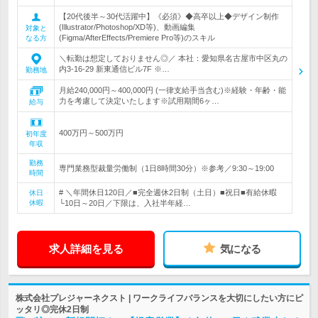
【20代後半～30代活躍中】《必須》◆高卒以上◆デザイン制作
(Illustrator/Photoshop/XD等)、動画編集
対象と
(Figma/AfterEffects/Premiere Pro等)のスキル
なる方
＼転勤は想定しておりません◎／ 本社：愛知県名古屋市中区丸の
内3-16-29 新東通信ビル7F ※…
勤務地
月給240,000円～400,000円 (一律支給手当含む)※経験・年齢・能
力を考慮して決定いたします※試用期間6ヶ…
給与
400万円～500万円
初年度
年収
勤務
専門業務型裁量労働制（1日8時間30分）※参考／9:30～19:00
時間
# ＼年間休日120日／■完全週休2日制（土日）■祝日■有給休暇
休日
休暇
└10日～20日／下限は、入社半年経…
求人詳細を見る
気になる
株式会社プレジャーネクスト | ワークライフバランスを大切にしたい方にピ
ッタリ◎完休2日制