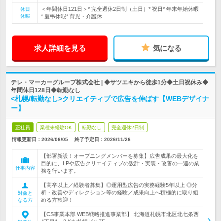
＜年間休日121日＞* 完全週休2日制（土日）* 祝日* 年末年始休暇
休日
休暇
* 慶弔休暇* 育児・介護休…
求人詳細を見る
気になる
テレ・マーカーグループ株式会社 | ◆サツエキから徒歩1分◆土日祝休み◆
年間休日128日◆転勤なし
<札幌/転勤なし>クリエイティブで広告を伸ばす【WEBデザイナ
ー】
正社員
業種未経験OK
転勤なし
完全週休2日制
情報更新日：2026/06/05
終了予定日：
2026/11/26
【部署新設！オープニングメンバーを募集】広告成果の最大化を
目的に、LPや広告クリエイティブの設計・実装・改善の一連の業
仕事内容
務を行います。
【高卒以上／経験者募集】◎運用型広告の実務経験5年以上 ◎分
析・改善やディレクション等の経験／成果向上へ積極的に取り組
対象と
める方歓迎！
なる方
【CS事業本部 WEB戦略推進事業部】 北海道札幌市北区北七条西