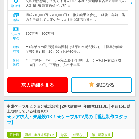
＼転勤は想定しておりません◎／ 本社：愛知県名古屋市中区丸の
内3-16-29 新東通信ビル7F ※…
勤務地
月給210,000円～400,000円 (一律支給手当含む)※経験・年齢・能
力を考慮して決定いたします※試用期間6ヶ…
給与
300万円～500万円
初年度
年収
# 1年単位の変形労働時間制（週平均40時間以内）【標準労働時
勤務
時間
間帯】9：30～19：00（休憩60分…
# ＼年間休日120日／■完全週休2日制（土日）■祝日■有給休暇
休日
休暇
└10日～20日／下限は、入社半年経…
求人詳細を見る
気になる
中讃ケーブルビジョン株式会社 | 20代活躍中│年間休日113日│有給15日以
上取得している社員も◎
★レア求人・未経験OK！★ケーブルTV局の【番組制作スタッ
フ】
正社員
職種・業種未経験OK
急募
転勤なし
第二新卒歓迎