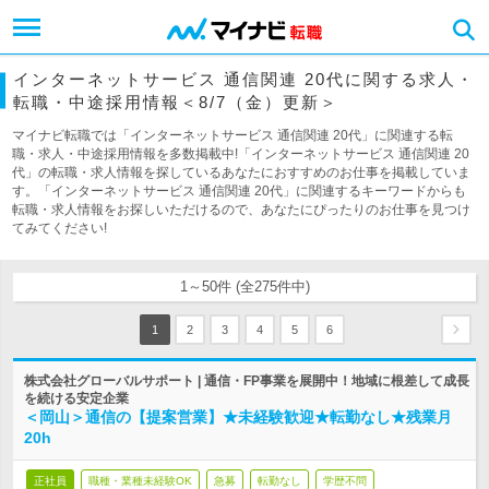
インターネットサービス 通信関連 20代に関する求人・
転職・中途採用情報＜8/7（金）更新＞
マイナビ転職では「インターネットサービス 通信関連 20代」に関連する転
職・求人・中途採用情報を多数掲載中!「インターネットサービス 通信関連 20
代」の転職・求人情報を探しているあなたにおすすめのお仕事を掲載していま
す。「インターネットサービス 通信関連 20代」に関連するキーワードからも
転職・求人情報をお探しいただけるので、あなたにぴったりのお仕事を見つけ
てみてください!
1～50件 (全275件中)
1
2
3
4
5
6
株式会社グローバルサポート | 通信・FP事業を展開中！地域に根差して成長
を続ける安定企業
＜岡山＞通信の【提案営業】★未経験歓迎★転勤なし★残業月
20h
正社員
職種・業種未経験OK
急募
転勤なし
学歴不問