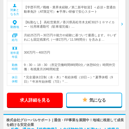
【学歴不問／職種・業界未経験／第二新卒歓迎】＜必須＞普通自
対象と
動車免許（AT限定可）★手厚い研修で安心スタート
なる方
【転勤なし】 高松営業所／香川県高松市木太町3027-1 ※マイカ
ー・社用車通勤可（駐車場完備）…
勤務地
月給25万円～30万円※能力や経験に基づいて優遇します。※いず
れにも固定残業代（一律2万円／11.5時間分）を含みま…
給与
300万円～400万円
初年度
年収
9：30 ～ 18：30 （所定労働時間8時間0分／休憩60分）時間外労
勤務
時間
働：有残業月20時間程度
* 完全週休2日制（水・木）* 有給休暇（10日～）* 夏季休暇（9
休日
休暇
日）* 年末年始休暇（7日）* …
求人詳細を見る
気になる
株式会社グローバルサポート | 通信・FP事業を展開中！地域に根差して成長
を続ける安定企業