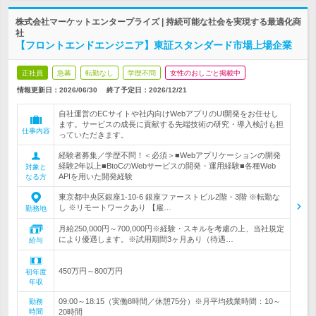
株式会社マーケットエンタープライズ | 持続可能な社会を実現する最適化商
社
【フロントエンドエンジニア】東証スタンダード市場上場企業
正社員
急募
転勤なし
学歴不問
女性のおしごと掲載中
情報更新日：2026/06/30
終了予定日：
2026/12/21
自社運営のECサイトや社内向けWebアプリのUI開発をお任せし
ます。サービスの成長に貢献する先端技術の研究・導入検討も担
仕事内容
っていただきます。
経験者募集／学歴不問！＜必須＞■Webアプリケーションの開発
経験2年以上■BtoCのWebサービスの開発・運用経験■各種Web
対象と
APIを用いた開発経験
なる方
東京都中央区銀座1-10-6 銀座ファーストビル2階・3階 ※転勤な
し ※リモートワークあり 【雇…
勤務地
月給250,000円～700,000円※経験・スキルを考慮の上、当社規定
により優遇します。※試用期間3ヶ月あり（待遇…
給与
450万円～800万円
初年度
年収
09:00～18:15（実働8時間／休憩75分）※月平均残業時間：10～
勤務
時間
20時間