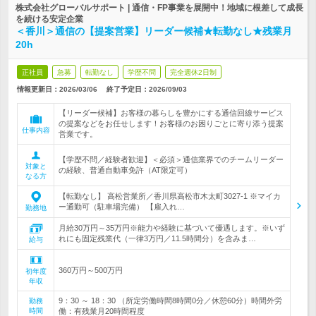
株式会社グローバルサポート | 通信・FP事業を展開中！地域に根差して成長
を続ける安定企業
＜香川＞通信の【提案営業】リーダー候補★転勤なし★残業月
20h
正社員
急募
転勤なし
学歴不問
完全週休2日制
情報更新日：2026/03/06
終了予定日：
2026/09/03
【リーダー候補】お客様の暮らしを豊かにする通信回線サービス
の提案などをお任せします！お客様のお困りごとに寄り添う提案
仕事内容
営業です。
【学歴不問／経験者歓迎】＜必須＞通信業界でのチームリーダー
対象と
の経験、普通自動車免許（AT限定可）
なる方
【転勤なし】 高松営業所／香川県高松市木太町3027-1 ※マイカ
ー通勤可（駐車場完備） 【雇入れ…
勤務地
月給30万円～35万円※能力や経験に基づいて優遇します。※いず
れにも固定残業代（一律3万円／11.5時間分）を含みま…
給与
360万円～500万円
初年度
年収
9：30 ～ 18：30 （所定労働時間8時間0分／休憩60分）時間外労
勤務
時間
働：有残業月20時間程度