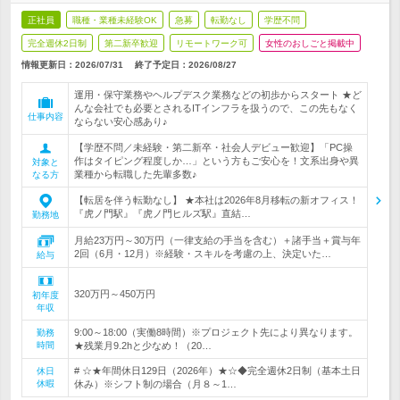
正社員
職種・業種未経験OK
急募
転勤なし
学歴不問
完全週休2日制
第二新卒歓迎
リモートワーク可
女性のおしごと掲載中
情報更新日：2026/07/31
終了予定日：
2026/08/27
運用・保守業務やヘルプデスク業務などの初歩からスタート ★ど
んな会社でも必要とされるITインフラを扱うので、この先もなく
仕事内容
ならない安心感あり♪
【学歴不問／未経験・第二新卒・社会人デビュー歓迎】「PC操
作はタイピング程度しか…」という方もご安心を！文系出身や異
対象と
業種から転職した先輩多数♪
なる方
【転居を伴う転勤なし】 ★本社は2026年8月移転の新オフィス！
『虎ノ門駅』『虎ノ門ヒルズ駅』直結…
勤務地
月給23万円～30万円（一律支給の手当を含む）＋諸手当＋賞与年
2回（6月・12月）※経験・スキルを考慮の上、決定いた…
給与
320万円～450万円
初年度
年収
9:00～18:00（実働8時間）※プロジェクト先により異なります。
勤務
時間
★残業月9.2hと少なめ！（20…
# ☆★年間休日129日（2026年）★☆◆完全週休2日制（基本土日
休日
休暇
休み）※シフト制の場合（月８～1…