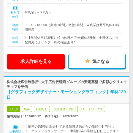
400万円～800万円
初年度
年収
9：00～18：00（実働8時間／休憩1時間）★残業は月平均約11時
勤務
時間
間程度！
# 【年間休日123日以上】<休日>* 完全週休2日制（土日休み）※
休日
休暇
配属先によりシフト制の場合あり*…
求人詳細を見る
気になる
株式会社広告制作所 | 大手広告代理店グループの安定基盤で多彩なクリエイ
ティブを発信
【グラフィックデザイナー・モーショングラフィック】年休120
日
正社員
急募
転勤なし
完全週休2日制
リモートワーク可
情報更新日：2026/05/12
終了予定日：
2026/10/29
【業務の約5割が親会社である新東通信からの依頼◎】当社に
て、グラフィックデザイナー・動画作成の業務をお任せします！
仕事内容