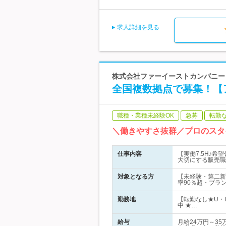
求人詳細を見る
株式会社ファーイーストカンパニー | 
全国複数拠点で募集！【ア
職種・業種未経験OK
急募
転勤
＼働きやすさ抜群／プロのスタ
仕事内容
【実働7.5H♪
大切にする販売職
対象となる方
【未経験・第二新
率90％超・ブラ
勤務地
【転勤なし★U・
中 ★…
給与
月給24万円～3