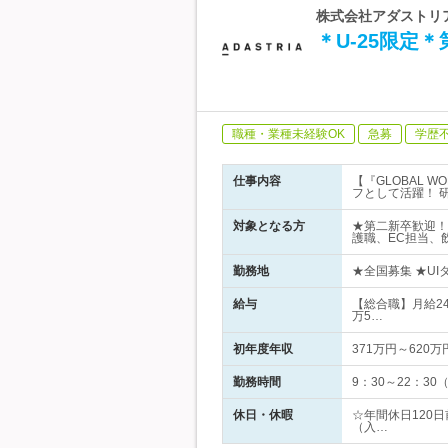
株式会社アダストリア 
＊U-25限定
職種・業種未経験OK
急募
学歴
仕事内容
【『GLOBAL W
フとして活躍！ 
対象となる方
★第二新卒歓迎！
護職、EC担当、
勤務地
★全国募集 ★U
給与
【総合職】月給24
万5…
初年度年収
371万円～620万
勤務時間
9：30～22：3
休日・休暇
☆年間休日120
（入…