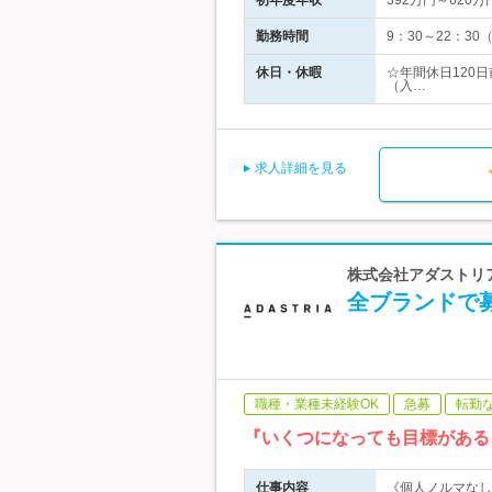
初年度年収
392万円～620万
勤務時間
9：30～22：3
休日・休暇
☆年間休日120
（入…
求人詳細を見る
株式会社アダストリア 
全ブランドで
職種・業種未経験OK
急募
転勤
『いくつになっても目標がある
仕事内容
《個人ノルマなし》『