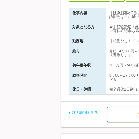
仕事内容
【既存顧客が9割
訪問先は主に県中
対象となる方
★未経験歓迎！経
☆有休取得率も高
勤務地
【転勤なし！／マイ
給与
月給197,100
決定致します。…
初年度年収
300万円～500万
勤務時間
8：00～17：
ンも…
休日・休暇
完全週休2日制（
求人詳細を見る