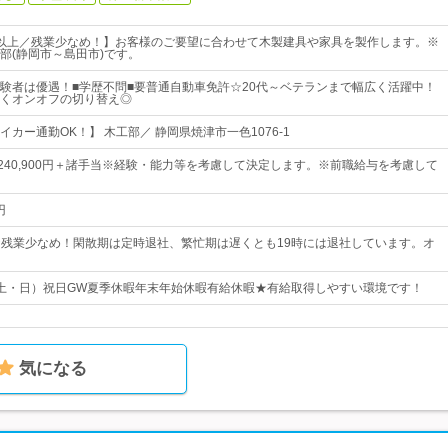
以上／残業少なめ！】お客様のご要望に合わせて木製建具や家具を製作します。※
部(静岡市～島田市)です。
験者は優遇！■学歴不問■要普通自動車免許☆20代～ベテランまで幅広く活躍中！
くオンオフの切り替え◎
カー通勤OK！】 木工部／ 静岡県焼津市一色1076-1
円～240,900円＋諸手当※経験・能力等を考慮して決定します。※前職給与を考慮して
円
00★残業少なめ！閑散期は定時退社、繁忙期は遅くとも19時には退社しています。オ
土・日）祝日GW夏季休暇年末年始休暇有給休暇★有給取得しやすい環境です！
気になる