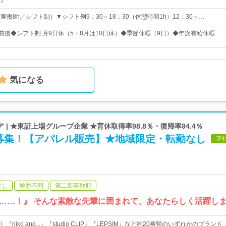
円
0（実働8h／シフト制）▼シフト例9：30～18：30（休憩時間1h）12：30～…
日前後◆シフト制 月9日休（5・8月は10日休）◆季節休暇（9日）◆年次有給休暇
気になる
| ★東証上場グループ企業 ★育休取得率98.8％・復帰率94.4％
募集！【アパレル販売】★地域限定・転勤なし
正
なし
学歴不問
第二新卒歓迎
……！』 そんな素敵な先輩に囲まれて、あなたらしく活躍し
niko and...』『studio CLIP』『LEPSIM』など約20種類のいずれかのブランド