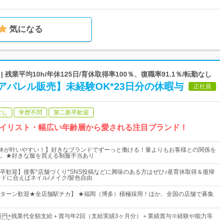
気になる
残業平均10h/年休125日/育休取得率100％、復職率91.1％/転勤なし
パレル販売】未経験OK*23日分の休暇与
正社員
なし
学歴不問
第二新卒歓迎
イリスト・幅広い年齢層から愛される注目ブランド！
希望休が叶いやすい！】好きなブランドでずーっと働ける！量よりもお客様との関係を
。★好きな服を買える制服手当あり
卒歓迎】接客*店舗づくり*SNS投稿などに興味のある方はぜひ♪産育休取得＆復帰
ンドに合えばネイル/メイク/髪色自由
Iターン歓迎★全店舗駅チカ】 ★福岡（博多）積極採用！ほか、全国の店舗で募集
5万円+残業代全額支給＋賞与年2回（支給実績3ヶ月分）＋業績賞与※経験や能力等