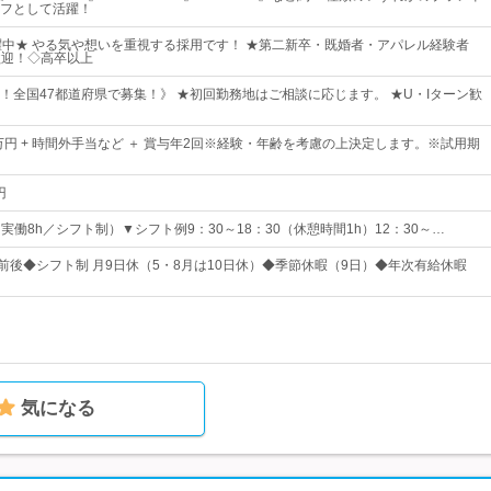
フとして活躍！
躍中★ やる気や想いを重視する採用です！ ★第二新卒・既婚者・アパレル経験者
歓迎！◇高卒以上
！全国47都道府県で募集！》 ★初回勤務地はご相談に応じます。 ★U・Iターン歓
6万円 + 時間外手当など ＋ 賞与年2回※経験・年齢を考慮の上決定します。※試用期
円
0（実働8h／シフト制）▼シフト例9：30～18：30（休憩時間1h）12：30～…
日前後◆シフト制 月9日休（5・8月は10日休）◆季節休暇（9日）◆年次有給休暇
気になる