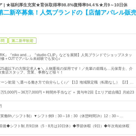
| ★福利厚生充実★育休取得率98.8%復帰率94.4％★月9～10日休
＊第二新卒募集！人気ブランドの【店舗アパレル販
不問
第二新卒歓迎
ORK』『niko and...』『studio CLIP』などを展開】人気ブランドでショップスタッ
研修＋OJTでアパレル未経験でも安心♪
25歳以下の方限定求人★＼ 人物重視の採用です！／先輩の前職も…元保育士、介
飲食店スタッフ、営業、事務など様々！
Iターン歓迎 ＼選べる働き方で自分らしく♪／ 【1】地域限定職（転勤なし） 【2】…
万5,000円～36万7,000円 + 時間外手当など ＋ 賞与年2回【エリア総合職】月給23
円
0（実働8h／シフト制）▼シフト例9：30～18：30（休憩時間1h）12：30～…
日前後◆シフト制 月9日休（5・8月は10日休）◆季節休暇（9日）◆年次有給休暇