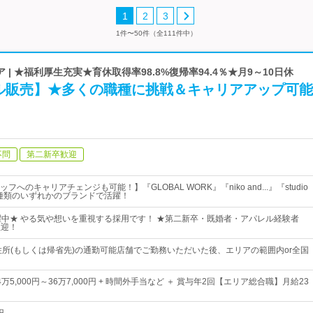
1
2
3
1件〜50件（全111件中）
| ★福利厚生充実★育休取得率98.8%復帰率94.4％★月9～10日休
ル販売】★多くの職種に挑戦＆キャリアアップ可能
不問
第二新卒歓迎
へのキャリアチェンジも可能！】『GLOBAL WORK』『niko and...』『studio
20種類のいずれかのブランドで活躍！
躍中★ やる気や想いを重視する採用です！ ★第二新卒・既婚者・アパレル経験者
歓迎！
住所(もしくは帰省先)の通勤可能店舗でご勤務いただいた後、エリアの範囲内or全国
万5,000円～36万7,000円 + 時間外手当など ＋ 賞与年2回【エリア総合職】月給23