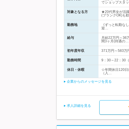
でショップスタッ
対象となる方
★20代男女が活
(ブランクOK)も
勤務地
《ずっと転勤なし
迎…
給与
月給22万円～3
間3ヶ月(待遇の…
初年度年収
371万円～583万
勤務時間
9：30～22：3
休日・休暇
☆年間休日120
（入…
企業からのメッセージを見る
求人詳細を見る