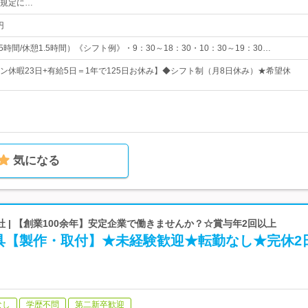
規定に…
円
5時間/休憩1.5時間）《シフト例》・9：30～18：30・10：30～19：30…
ズン休暇23日+有給5日＝1年で125日お休み】◆シフト制（月8日休み）★希望休
気になる
 | 【創業100余年】安定企業で働きませんか？☆賞与年2回以上
具【製作・取付】★未経験歓迎★転勤なし★完休2
なし
学歴不問
第二新卒歓迎