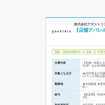
株式会社アダストリア 
【店舗アパレ
職種・業種未経験OK
急募
学歴
仕事内容
【店舗⇒本部スタッフ
CLIP』など約
対象となる方
★20代男女が活
(ブランクOK)も
勤務地
★全国募集 ★現
転…
給与
【総合職】月給24
万5…