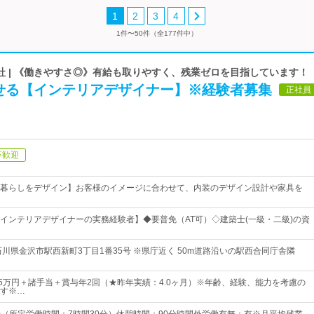
1
2
3
4
1件〜50件（全177件中）
社 | 《働きやすさ◎》有給も取りやすく、残業ゼロを目指しています！
せる【インテリアデザイナー】※経験者募集
正社員
卒歓迎
暮らしをデザイン】お客様のイメージに合わせて、内装のデザイン設計や家具を
インテリアデザイナーの実務経験者】◆要普免（AT可）◇建築士(一級・二級)の資
石川県金沢市駅西新町3丁目1番35号 ※県庁近く 50m道路沿いの駅西合同庁舎隣
35万円＋諸手当＋賞与年2回（★昨年実績：4.0ヶ月）※年齢、経験、能力を考慮の
す※…