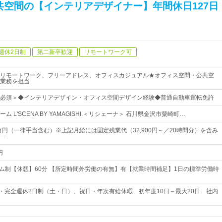
共空間の【インテリアデザイナー】年間休日127日
週休2日制
第二新卒歓迎
リモートワーク可
リモートワーク、フリーアドレス、オフィスカジュアル★オフィス空間・公共空
業務を担当
必須＞◆インテリアデザイン・オフィス空間デザイン経験◆普通自動車運転免許
 L'SCENA BY YAMAGISHI.＜リシェーナ＞ 石川県金沢市粟崎町…
5万円（一律手当含む）※上記月給には固定残業代（32,900円～／20時間分）を含み
…
円
イム制【休憩】60分 【所定時間外労働の有無】有【就業時間補足】1日の標準労働時
日・完全週休2日制（土・日）、祝日・年次有給休暇 初年度10日～最大20日 社内