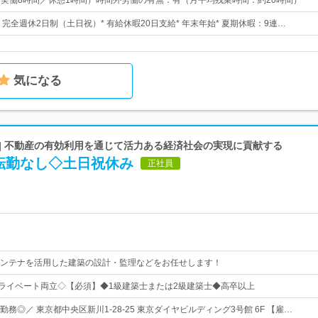
00（実働8時間／休憩1時間）時間外労働の有無：有（月平均残業時間：約20時間）
日* 完全週休2日制（土日祝）* 有給休暇20日支給* 年末年始* 夏期休暇：9連…
気になる
 | 不動産の有効利用を通じて活力ある経済社会の実現に貢献する
転勤なし◇土日祝休み
正社員
ンテナを活用した建築の設計・監理などをお任せします！
プライベート両立◇【必須】◆1級建築士または2級建築士◆高卒以上
務◎／ 東京都中央区新川1-28-25 東京ダイヤビルディング3号館 6F 【雇…