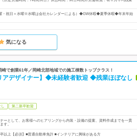
：30（所定労働時間：7時間30分）休憩時間：90分時間外労働有無：有※月平均残業
曜・祝日＋水曜※水曜は会社カレンダーによる）◆GW休暇◆夏季休暇◆年末年始
気になる
 岡崎で創業61年／岡崎北部地域での施工棟数トップクラス！
リアデザイナー】◆未経験者歓迎 ◆残業ほぼなし
なし
第二新卒歓迎
ナーとして、お客様へのヒアリングから内装・設備の提案、資料作成までを一貫
ます。
卒以上【必須】■普通自動車免許 ■インテリアに興味がある方