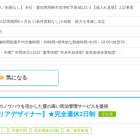
K／転勤なし】 本社：愛知県岡崎市岩津町字新城121‐1 【雇入れ直後】上記事業
円～※試用期間6ヶ月あり(条件変動なし)※経験・能力を考慮し決定
円
時間制週平均労働時間：40時間<標準的な勤務時間>9:05～18:00 (休憩70…
・木曜)* 年間休日110日* 夏季休暇* 年末年始休暇* 産前産後休業制度* …
気になる
経営のノウハウを活かした質の高い民泊管理サービスを提供
リアデザイナー】★完全週休2日制
正社員
なし
学歴不問
完全週休2日制
第二新卒歓迎