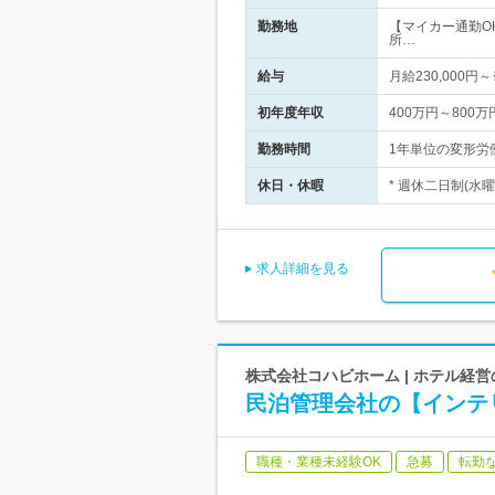
勤務地
【マイカー通勤O
所…
給与
月給230,000
初年度年収
400万円～800万
勤務時間
1年単位の変形労働
休日・休暇
* 週休二日制(水曜
求人詳細を見る
株式会社コハビホーム | ホテル
民泊管理会社の【インテ
職種・業種未経験OK
急募
転勤