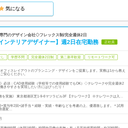
気になる
ィス専門のデザイン会社◇フレックス制/完全週休2日
インテリアデザイナー】週2日在宅勤務
正社員
なし
学歴不問
完全週休2日制
第二新卒歓迎
リモートワーク可
オフィスレイアウトのプランニング・デザインをご提案します。実務は1から教え
ご安心ください。
》必須：CAD使用経験（学校等での使用経験でもOK）◇テレワークや完全週休2
働きやすさを実現したい方にはぴったり！
を実施》 東京都港区芝1-9-6マツラビル3F 【テレワーク】 ※テレワークは入…
万円+賞与年2回+諸手当＊経験・実績・年齢などを考慮の上、優遇致します。＊試用
待遇変…
円