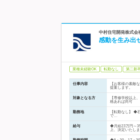
中村住宅開発株式会
感動を生み出
業種未経験OK
転勤なし
第二新
仕事内容
【お客様の素敵な
提案します。
対象となる方
【専修学校以上、
格あれば尚可
勤務地
【転勤なし】 ◆
で…
給与
◆月給23万円～
上、決定いたしま