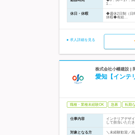
勤務時間
◆8：30～17
1…
休日・休暇
◆週休2日制（日
休暇◆有給…
求人詳細を見る
株式会社小幡建設 |
愛知【インテ
職種・業種未経験OK
急募
転勤
仕事内容
インテリアデザイ
して担当いただき
対象となる方
＼未経験歓迎／高