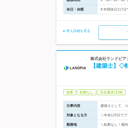
勤務時間
9：00～18：
休日・休暇
# 年間休日117
求人詳細を見る
株式会社ランドピア
【建築士】◇
急募
転勤なし
完全週休2日制
仕事内容
建築士として、コ
対象となる方
◇年休125日で
勤務地
＼転勤なし！都内勤