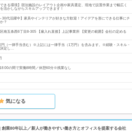
できる環境】宿泊施設のレイアウト企画や家具選定、現地で設置作業まで幅広く
を活かしながらスキルアップできます！
0～30代活躍中】家具やインテリアが好きな方歓迎！アイデアを形にできる仕事にチ
か？
区南五条西6丁目8-305 【雇入れ直後】上記事業所 【変更の範囲】会社の定める
9万円（一律手当含む）※上記には一律手当（1万円）を含みます。※経験・スキル・
決定し…
円
0～18:00の間で実働8時間／休憩60分※残業なし
気になる
| 創業80年以上／新人が働きやすい働き方とオフィスを提案する会社