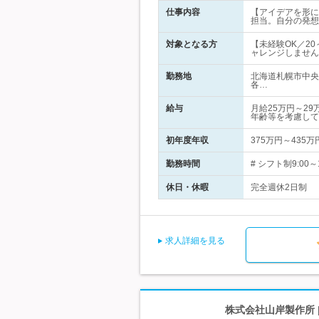
仕事内容
【アイデアを形に
担当。自分の発想
対象となる方
【未経験OK／2
ャレンジしません
勤務地
北海道札幌市中央
各…
給与
月給25万円～2
年齢等を考慮して
初年度年収
375万円～435万
勤務時間
# シフト制9:0
休日・休暇
完全週休2日制
求人詳細を見る
株式会社山岸製作所 