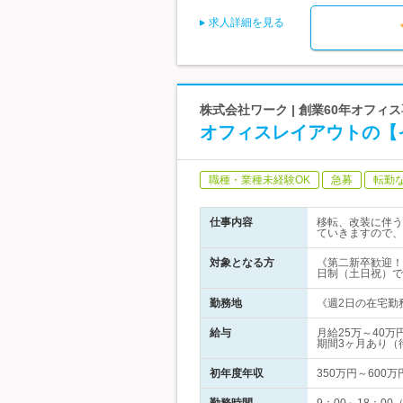
求人詳細を見る
株式会社ワーク | 創業60年オフ
オフィスレイアウトの【
職種・業種未経験OK
急募
転勤
仕事内容
移転、改装に伴う
ていきますので、
対象となる方
《第二新卒歓迎！
日制（土日祝）で
勤務地
《週2日の在宅勤務
給与
月給25万～40
期間3ヶ月あり（
初年度年収
350万円～600万