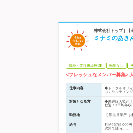
株式会社トップ | 
ミナミのあき
職種・業種未経験OK
転勤なし
<フレッシュなメンバー募集>
仕事内容
◆トータルオフィ
コンサルティング
対象となる方
◆未経験大歓迎！
歓迎！<平均年収
勤務地
【 難波営業所（地
給与
月給26万5,00
次第で随時、…