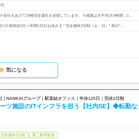
万円
：15※全社をあげて19時完全退社を目指しています。※残業は月平均14.9時間（1…
27日+計画有給5日⇒年間132日お休み 】* 完全週休2日制（土・日）* 祝日*…
気になる
 | NANKAIグループ｜駅直結オフィス｜年休125日｜完休2日制
ーツ施設のITインフラを担う【社内SE】◆転勤な
完全週休2日制
第二新卒歓迎