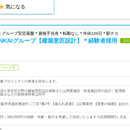
気になる
| グループ安定基盤＊資格手当有＊転勤なし＊年休120日＊駅チカ
NKAIグループ【建築意匠設計】＊経験者採用
正社
トワーク可
修プロジェクトの推進を担当します。
須≫非住宅分野の建築意匠設計経験または商業施設・鉄道施設等の設計・監理経
築士などの資格保持者は尚可
大阪市浪速区難波中二丁目7番2号 【雇入れ直後】上記事業所 【変更の範囲】会社の
000円～360,000円※経験・年齢・能力を考慮して決定いたします※試用期間3ヶ月あ