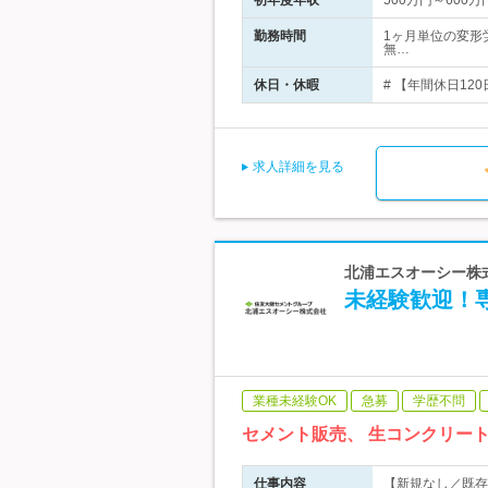
初年度年収
500万円～600万
勤務時間
1ヶ月単位の変形労
無…
休日・休暇
# 【年間休日12
求人詳細を見る
北浦エスオーシー株式
未経験歓迎！専
業種未経験OK
急募
学歴不問
セメント販売、 生コンクリー
仕事内容
【新規なし／既存