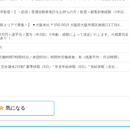
卒歓迎！】＜必須＞普通自動車免許をお持ちの方＜歓迎＞顧客折衝経験（1年以
エリアで募集！】 ▼大阪本社 〒550-0015 大阪府大阪市西区南堀江1丁目4…
30万円＋諸手当＋賞与（年2回）※年齢・経験によって決定いたします。※残業代全
あり（…
円
5（実労働時間7時間45分／休憩60分）時間外労働有無：有（残業平均：月10時間）
日* 完全週休2日制* 夏季休暇（5日）* 年末年始休暇（6日）* 有給休暇（全社…
気になる