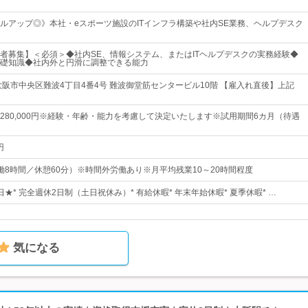
ルアップ◎》本社・eスポーツ施設のITインフラ構築や社内SE業務、ヘルプデスク
者募集】＜必須＞◆社内SE、情報システム、またはITヘルプデスクの実務経験◆
礎知識◆社内外と円滑に調整できる能力
大阪市中央区難波4丁目4番4号 難波御堂筋センタービル10階 【雇入れ直後】上記
0円～280,000円※経験・年齢・能力を考慮して決定いたします※試用期間6カ月（待遇
円
0（実働8時間／休憩60分）※時間外労働あり※月平均残業10～20時間程度
5日★* 完全週休2日制（土日祝休み）* 有給休暇* 年末年始休暇* 夏季休暇* …
気になる