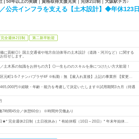
 | 50年以上の実績｜資格取得支援充実｜完休2日制｜大阪駅チカ♪
／公共インフラを支える【土木設計】◆年休123
完全週休2日制
第二新卒歓迎
備に貢献◎》国土交通省や地方自治体等の土木設計（道路・河川など）に関する
お任せします。
／土木系の知識をお持ちの方】◎一生もののスキルを身につけたい方大歓迎！
元町1-5-7 ナンバプラザ4F ※転勤：無 【雇入れ直後】上記の事業所 【変更…
0円～465,000円※経験・年齢・能力を考慮して決定いたします※試用期間3カ月（待遇
円
（実働7時間45分／休憩60分） ※時間外労働あり
3日★* 完全週休2日制（土日祝休み）* 有給休暇（10日～20日）* 年末年始休…