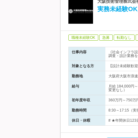
大阪技術管理株式会社
実務未経験OK
職種未経験OK
急募
転勤なし
仕事内容
《社会インフラ設
調査・設計業務を
対象となる方
【設計未経験歓迎
勤務地
大阪府大阪市浪速区
給与
月給 184,00
変更なし）
初年度年収
360万円～750万
勤務時間
8:30～17:15
休日・休暇
# ★年間休日12