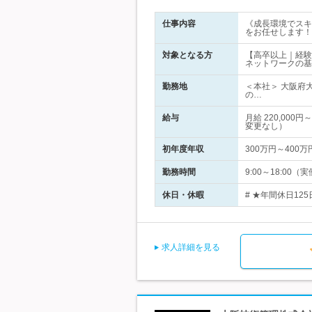
仕事内容
《成長環境でスキ
をお任せします！
対象となる方
【高卒以上｜経験
ネットワークの基
勤務地
＜本社＞ 大阪府
の…
給与
月給 220,00
変更なし）
初年度年収
300万円～400万
勤務時間
9:00～18:0
休日・休暇
# ★年間休日12
求人詳細を見る