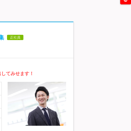
集
正社員
出してみせます！