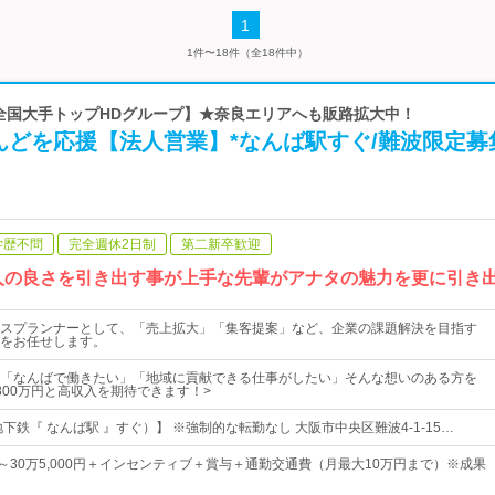
1
1件〜18件（全18件中）
【全国大手トップHDグループ】★奈良エリアへも販路拡大中！
んどを応援【法人営業】*なんば駅すぐ/難波限定募
学歴不問
完全週休2日制
第二新卒歓迎
 人の良さを引き出す事が上手な先輩がアナタの魅力を更に引き
スプランナーとして、「売上拡大」「集客提案」など、企業の課題解決を目指す
をお任せします。
「なんばで働きたい」「地域に貢献できる仕事がしたい」そんな想いのある方を
800万円と高収入を期待できます！>
下鉄『 なんば駅 』すぐ）】 ※強制的な転勤なし 大阪市中央区難波4-1-15…
0円～30万5,000円＋インセンティブ＋賞与＋通勤交通費（月最大10万円まで）※成果