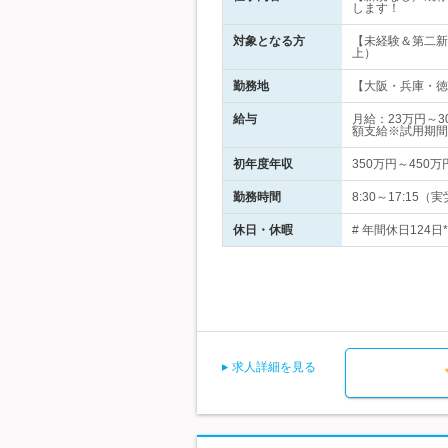
します！
対象となる方
【未経験＆第二新
上）
勤務地
【大阪・兵庫・徳島
給与
月給：23万円～
額支給※試用期間
初年度年収
350万円～450万
勤務時間
8:30～17:1
休日・休暇
# 年間休日124
求人詳細を見る