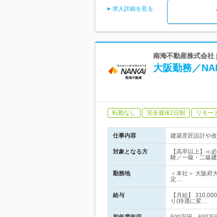
求人詳細を見る
南海不動産株式会社 
大阪勤務／NA
転勤なし
完全週休2日制
リモー
仕事内容
建築意匠設計や改
対象となる方
【高卒以上】≪必
験／一級・二級建
勤務地
＜本社＞ 大阪府
定…
給与
【月給】 310,
り(待遇に変…