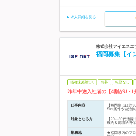
求人詳細を見る
株式会社アイエスエフ
福岡募集【イン
職種未経験OK
急募
転勤なし
昨年中途入社者の【4割がU・I
仕事内容
【福岡拠点は約3
Sier案件や自
対象となる方
【20～30代活
確約＆前職給与保
勤務地
★福岡県内のプロ