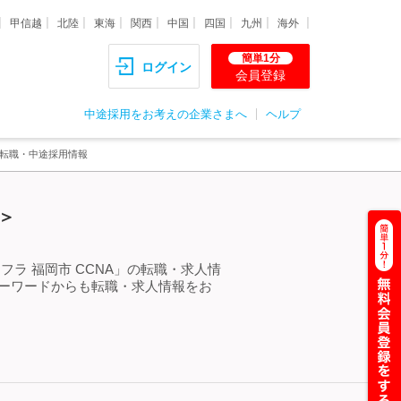
甲信越
北陸
東海
関西
中国
四国
九州
海外
簡単1分
ログイン
会員登録
中途採用をお考えの企業さまへ
ヘルプ
・転職・中途採用情報
＞
フラ 福岡市 CCNA」の転職・求人情
キーワードからも転職・求人情報をお