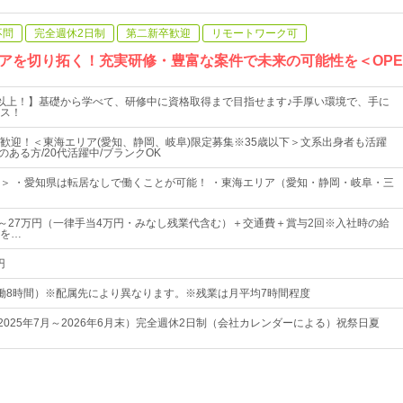
不問
完全週休2日制
第二新卒歓迎
リモートワーク可
アを切り拓く！充実研修・豊富な案件で未来の可能性を＜OPEN
以上！】基礎から学べて、研修中に資格取得まで目指せます♪手厚い環境で、手に
ス！
歓迎！＜東海エリア(愛知、静岡、岐阜)限定募集※35歳以下＞文系出身者も活躍
のある方/20代活躍中/ブランクOK
＞ ・愛知県は転居なしで働くことが可能！ ・東海エリア（愛知・静岡・岐阜・三
00円～27万円（一律手当4万円・みなし残業代含む）＋交通費＋賞与2回※入社時の給
を…
円
0（実働8時間）※配属先により異なります。※残業は月平均7時間程度
2025年7月～2026年6月末）完全週休2日制（会社カレンダーによる）祝祭日夏