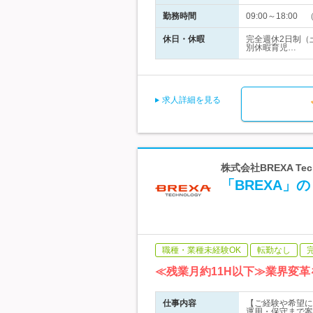
勤務時間
09:00～18:
休日・休暇
完全週休2日制（
別休暇育児…
求人詳細を見る
株式会社BREXA Te
「BREXA
職種・業種未経験OK
転勤なし
≪残業月約11H以下≫業界変革を
仕事内容
【ご経験や希望に
運用・保守まで案