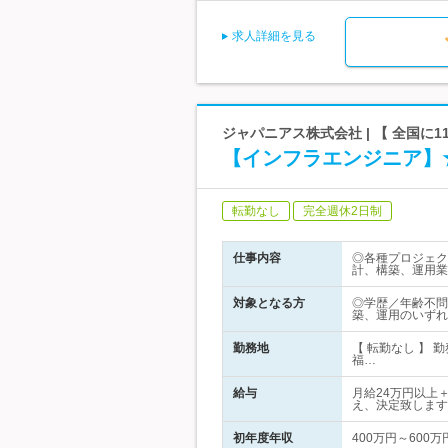
求人詳細を見る
ジャパニアス株式会社 | 【 全国に
【インフラエンジニア】
転勤なし
完全週休2日制
仕事内容
◎各種プロジェク
計、構築、運用業
対象となる方
◎学歴／年齢不問
築、運用のいずれ
勤務地
【 転勤なし 】
福…
給与
月給24万円以上
え、決定致します
初年度年収
400万円～600万