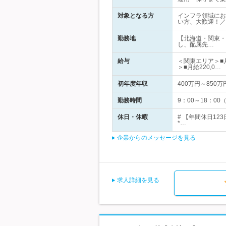
対象となる方
インフラ領域にお
い方、大歓迎！／
勤務地
【北海道・関東・
し、配属先…
給与
＜関東エリア＞■
＞■月給220,0…
初年度年収
400万円～850万
勤務時間
9：00～18：0
休日・休暇
# 【年間休日1
*…
企業からのメッセージを見る
求人詳細を見る