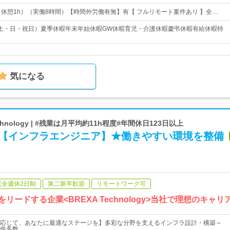
00 （休憩1h）（実働8時間）【時間外労働有無】有【 フルリモート案件あり 】全…
土・日・祝日）夏季休暇年末年始休暇GW休暇育児・介護休暇慶弔休暇有給休暇特
気になる
chnology | #残業は月平均約11h程度#年間休日123日以上
」の【インフラエンジニア】★働きやすい環境を整備
完全週休2日制
第二新卒歓迎
リモートワーク可
リードする企業<BREXA Technology>当社で理想のキャ
応じて、あなたに最適なステージを】多彩な分野を支えるインフラ設計・構築～
件多数