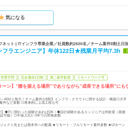
気になる
ネット | ITインフラ専業企業／社員数約2600名／チーム案件8割土日
フラエンジニア】年休122日★残業月平均7.3h
学歴不問
完全週休2日制
第二新卒歓迎
リモートワーク可
ターン】“腰を据える場所”でありながら“成長できる場所”にも
0～40社と取引！チーム案件が8割】インフラ・クラウドに関する設計・構築◎大手
治体案件など多数 ◎将来的に上流工程も可
躍中】◆ITに関わった経験があればOK！◆設計経験があるエンジニアは尚歓迎（面接
証可能）◎中途入社1~3年での昇格多数
ジェクト先または熊本市への配属 ★リモート・フルリモート案件多数 ★UIターン