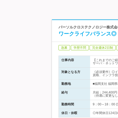
パーソルクロステクノロジー株式会
ワークライフバランス◎
急募
学歴不問
完全週休2日制
仕事内容
【これまでのご経
サーバ・ネットワ
対象となる方
《必須要件》◎イ
資格、インフラ技
勤務地
■福岡支社 福岡県
給与
月給：244,4
（待遇に変更なし
勤務時間
9：00～18：0
休日・休暇
◎年間休日124日#