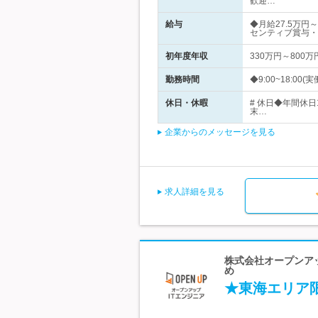
歓迎…
給与
◆月給27.5万
センティブ賞与・
初年度年収
330万円～800万
勤務時間
◆9:00~18:
休日・休暇
# 休日◆年間休
末…
企業からのメッセージを見る
求人詳細を見る
株式会社オープンアッ
め
★東海エリア限