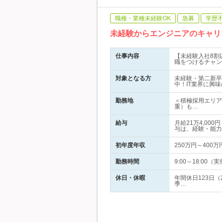
職種・業種未経験OK
急募
学歴
未経験からエンジニアのキャリ
仕事内容
【未経験入社8割
職をつけるチャン
対象となる方
未経験・第二新卒
中！IT業界に興味
勤務地
＜積極採用エリア
重）も…
給与
月給21万4,0
与は、経験・能力
初年度年収
250万円～400万
勤務時間
9:00～18:0
休日・休暇
年間休日123日（
季…