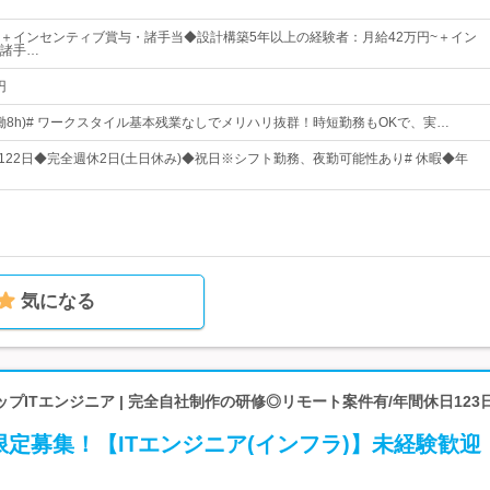
円～＋インセンティブ賞与・諸手当◆設計構築5年以上の経験者：月給42万円~＋イン
諸手…
円
00(実働8h)# ワークスタイル基本残業なしでメリハリ抜群！時短勤務もOKで、実…
日122日◆完全週休2日(土日休み)◆祝日※シフト勤務、夜勤可能性あり# 休暇◆年
気になる
プITエンジニア | 完全自社制作の研修◎リモート案件有/年間休日123
定募集！【ITエンジニア(インフラ)】未経験歓迎