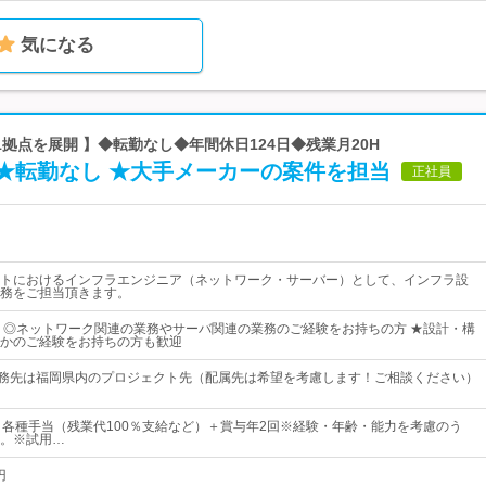
気になる
11拠点を展開 】◆転勤なし◆年間休日124日◆残業月20H
★転勤なし ★大手メーカーの案件を担当
正社員
トにおけるインフラエンジニア（ネットワーク・サーバー）として、インフラ設
務をご担当頂きます。
 ◎ネットワーク関連の業務やサーバ関連の業務のご経験をお持ちの方 ★設計・構
かのご経験をお持ちの方も歓迎
 勤務先は福岡県内のプロジェクト先（配属先は希望を考慮します！ご相談ください）
＋各種手当（残業代100％支給など）＋賞与年2回※経験・年齢・能力を考慮のう
。※試用…
円