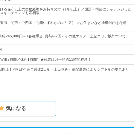
ける保守以上の実務経験をお持ちの方（1年以上）／設計・構築にチャレンジした
スキルチェンジも応相談
東海・関西・中四国・九州いずれかのエリア】 ☆お住まいなど通勤圏内を考慮
月給245,000円～+各種手当+賞与年2回＜その他エリア（上記エリア以外すべて）
円
0（実働8時間／休憩1時間）★残業は月平均約11時間程度！
23日以上】<休日>* 完全週休2日制（土日休み）※配属先によりシフト制の場合あり
気になる