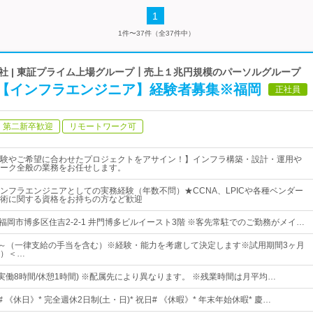
1
1件〜37件（全37件中）
社 | 東証プライム上場グループ┃売上１兆円規模のパーソルグループ
【インフラエンジニア】経験者募集※福岡
正社員
第二新卒歓迎
リモートワーク可
験やご希望に合わせたプロジェクトをアサイン！】インフラ構築・設計・運用や
ーク全般の業務をお任せします。
ンフラエンジニアとしての実務経験（年数不問）★CCNA、LPICや各種ベンダー
術に関する資格をお持ちの方など歓迎
福岡市博多区住吉2-2-1 井門博多ビルイースト3階 ※客先常駐でのご勤務がメイ…
00円～（一律支給の手当を含む）※経験・能力を考慮して決定します※試用期間3ヶ月
）＜…
0 (実働8時間/休憩1時間) ※配属先により異なります。 ※残業時間は月平均…
 《休日》* 完全週休2日制(土・日)* 祝日# 《休暇》* 年末年始休暇* 慶…