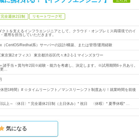
域に携われる！【インフラエンジニア】
完全週休2日制
リモートワーク可
ロダクトを支えるインフラエンジニアとして、クラウド・オンプレミス両環境でのイ
・運用を担当していただきます。
x（CentOS/Redhat系）サーバーの設計/構築、または管理/運用経験
東京第2オフィス》 東京都渋谷区代々木2-1-1 マインズタワー
5円～＋諸手当＋賞与年2回※経験・能力を考慮し、決定します。※試用期間6ヶ月あり。
更…
円
00（休憩1時間）# ☆タイムリーシフト／マンスリーシフト制度あり！就業時間を前後
0日以上～〈休日〉* 完全週休2日制（土日休み）* 祝日 〈休暇〉* 夏季休暇* …
気になる