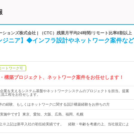
報
ションズ株式会社 | （CTC）残業月平均24時間/リモート比率8割以上
ンジニア】◆インフラ設計やネットワーク案件など
モートワーク可
・構築プロジェクト、ネットワーク案件をお任せします！
企業を支えるシステム基盤やネットワークシステムのプロジェクトを担当。提案
上流工程をお任せします。
件の経験、もしくはネットワークに関する設計構築経験をお持ちの方
実施中です】 東京、愛知、大阪、広島、福岡、札幌
0円以上※上記は新卒入社の初任給実績です。 経験・年齢を考慮の上、当社規定によ