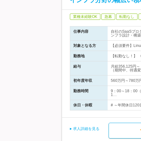
インフラ分野の幅広い領
業種未経験OK
急募
転勤なし
仕事内容
自社のSaaSプ
ンフラ設計・構築
対象となる方
【必須要件】Linu
勤務地
【転勤なし！】 《
給与
月給356,12
（期間中、待遇変
初年度年収
560万円～780万
勤務時間
9：00～18：
1…
休日・休暇
# ～年間休日12
求人詳細を見る