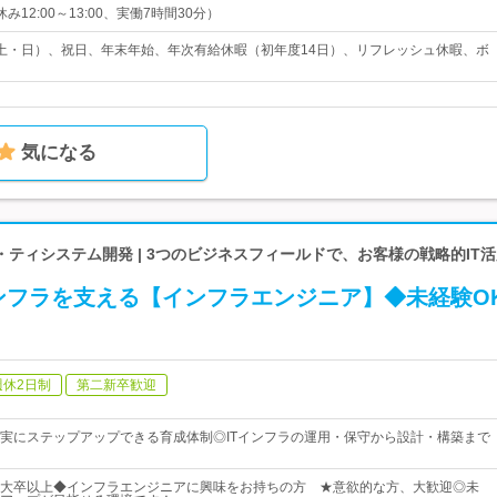
昼休み12:00～13:00、実働7時間30分）
土・日）、祝日、年末年始、年次有給休暇（初年度14日）、リフレッシュ休暇、ボ
気になる
ティシステム開発 | 3つのビジネスフィールドで、お客様の戦略的IT
インフラを支える【インフラエンジニア】◆未経験O
週休2日制
第二新卒歓迎
実にステップアップできる育成体制◎ITインフラの運用・保守から設計・構築まで
大卒以上◆インフラエンジニアに興味をお持ちの方 ★意欲的な方、大歓迎◎未