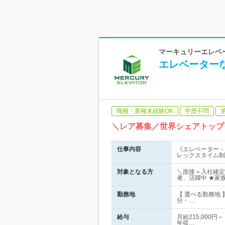
マーキュリーエレベー
エレベーター
職種・業種未経験OK
学歴不問
＼レア募集／世界シェアトップ
仕事内容
《エレベーター・
レックスタイム制
対象となる方
＼面接＝入社確定
者、活躍中 ★家
勤務地
【 選べる勤務地
分・…
給与
月給215,000円
年収…