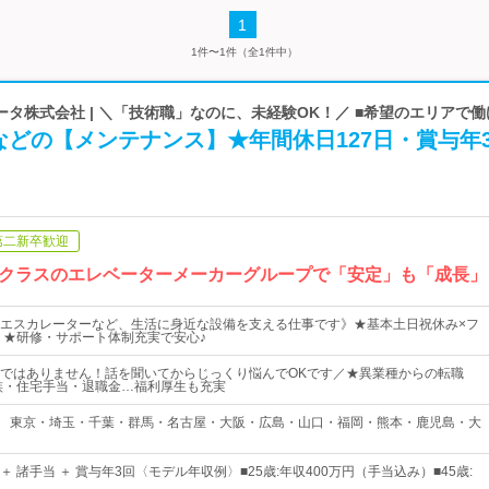
1
1件〜1件（全1件中）
タ株式会社 | ＼「技術職」なのに、未経験OK！／ ■希望のエリアで働
などの【メンテナンス】★年間休日127日・賞与年
第二新卒歓迎
クラスのエレベーターメーカーグループで「安定」も「成長」
エスカレーターなど、生活に身近な設備を支える仕事です》★基本土日祝休み×フ
 ★研修・サポート体制充実で安心♪
ではありません！話を聞いてからじっくり悩んでOKです／★異業種からの転職
族・住宅手当・退職金…福利厚生も充実
 】 東京・埼玉・千葉・群馬・名古屋・大阪・広島・山口・福岡・熊本・鹿児島・大
～ ＋ 諸手当 ＋ 賞与年3回〈モデル年収例〉■25歳:年収400万円（手当込み）■45歳: