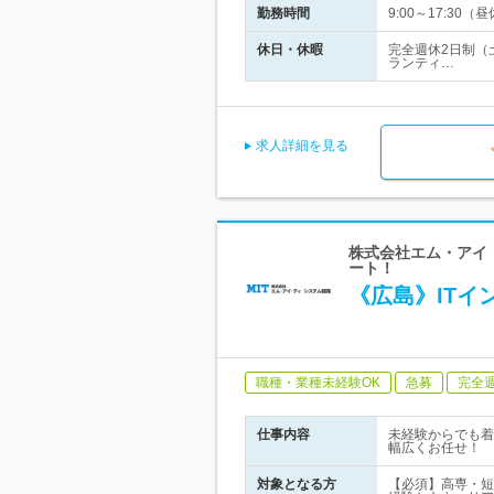
勤務時間
9:00～17:30（
休日・休暇
完全週休2日制（
ランティ…
求人詳細を見る
株式会社エム・アイ・
ート！
《広島》IT
職種・業種未経験OK
急募
完全
仕事内容
未経験からでも着
幅広くお任せ！
対象となる方
【必須】高専・短