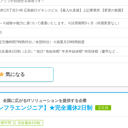
アップが目指せる環境です！
井口5丁目2-48 広島銀行ゲネシスビル 【雇入れ直後】上記事業所 【変更の範囲】
00円～※経験や能力に基づいて優遇いたします。※試用期間3ヶ月（待遇変更なし）
円
5（所定労働時間7時間45分／休憩60分）※残業月20時間程度
 完全週休2日制（土日）* 祝日* 有給休暇* 年末年始休暇* 特別休暇（慶弔など…
気になる
に、全国に広がるITソリューションを提供する企業
インフラエンジニア】★完全週休2日制
正社員
学歴不問
完全週休2日制