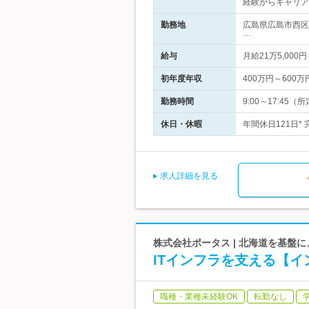
経験からキャリア
勤務地
広島県広島市西区
…
給与
月給21万5,0
初年度年収
400万円～600万
勤務時間
9:00～17:4
休日・休暇
年間休日121日*
求人詳細を見る
株式会社ポータス | 北海道を基盤
ITインフラを支える【
職種・業種未経験OK
転勤なし