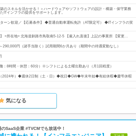
築のスキルを活かせる！＞ハードウェアやソフトウェアの設計・構築・保守業務
たITインフラの提供をサポートします。
Iターン歓迎／【応募条件】 ◆普通自動車運転免許（AT限定可） ◆ITインフラの実
 <所在地> 北海道釧路市鳥取南5-12-5 【雇入れ直後】上記の事業所 【変更…
0円～290,000円（諸手当除く）試用期間6か月あり（期間中の待遇変動なし）
円
0 （実働：8時間・休憩：60分）※シフトによる土曜出勤あり（月1回程度）
3日（2024年）◆週休2日制（土・日）◆祝日◆GW◆年末年始◆有給休暇◆慶弔休暇
気になる
のSaaS企業 #TVCMでも放送中！
正社員