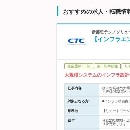
おすすめの求人・転職情
伊藤忠テクノソリュー
【インフラエ
完全週休2日制
第二新卒歓迎
リ
大規模システムのインフラ設計
仕事内容
様々な業種の大手
～設計/構築等の
対象となる方
■インフラ構築案
勤務地
【リモートワーク
給与
月給230,00
り決定致します。