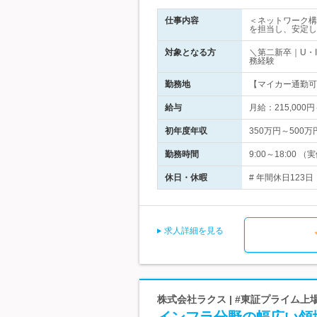
仕事内容
＜ネットワーク構
を担当し、安定し
対象となる方
＼第二新卒｜U・
務経験
勤務地
【マイカー通勤可】
給与
月給：215,00
初年度年収
350万円～500万
勤務時間
9:00～18:0
休日・休暇
# 年間休日12
求人詳細を見る
株式会社ラクス | #東証プライム上場