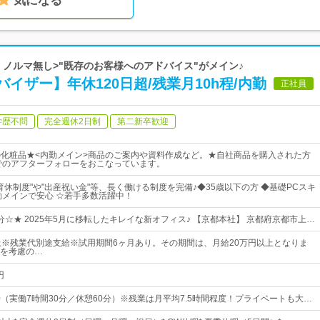
気になる
み・ノルマ無し>"既存のお客様へのアドバイス"がメイン♪
イザー】年休120日超/残業月10h程/内勤
正社員
学歴不問
完全週休2日制
第二新卒歓迎
の化粧品★<内勤メイン>商品のご案内や資料作成など。★自社商品を購入された方
でのアフターフォローをおこなっています。
育休制度"や"出産祝い金"等、長く働ける制度を完備♪◆35歳以下の方 ◆基礎PCスキ
勤メインで安心 ☆若手多数活躍中！
分☆★ 2025年5月に移転したキレイな新オフィス♪ 【京都本社】 京都府京都市上…
上※残業代別途支給※試用期間6ヶ月あり。その期間は、月給20万円以上となりま
を考慮の…
円
30（実働7時間30分／休憩60分）※残業は月平均7.5時間程度！プライベートも大…