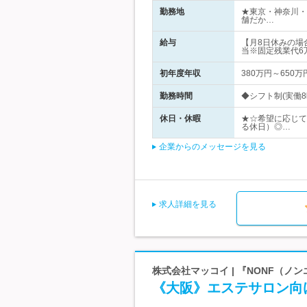
勤務地
★東京・神奈川・
舗だか…
給与
【月8日休みの場
当※固定残業代6
初年度年収
380万円～650万
勤務時間
◆シフト制(実働8時間
休日・休暇
★☆希望に応じて
る休日）◎…
企業からのメッセージを見る
求人詳細を見る
株式会社マッコイ | 『NONF（
《大阪》エステサロン向