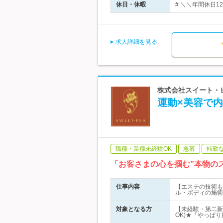
休日・休暇
# ＼＼年間休日1
求人詳細を見る
株式会社スイート・ピア
運動×美容で内
職種・業種未経験OK
急募
転勤
「お客さまの心を掴む”本物の
仕事内容
【エステの技術も
ル・ボディの施術
対象となる方
【未経験・第二新
OK)★「やっぱ