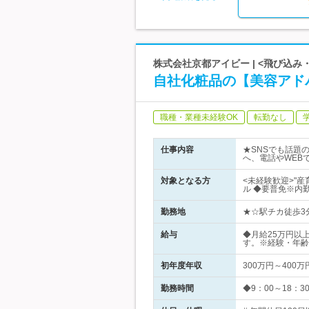
株式会社京都アイビー | <飛び込
自社化粧品の【美容アドバ
職種・業種未経験OK
転勤なし
仕事内容
★SNSでも話題
へ、電話やWEB
対象となる方
<未経験歓迎>"産
ル ◆要普免※内
勤務地
★☆駅チカ徒歩3
給与
◆月給25万円以
す。※経験・年齢
初年度年収
300万円～400万
勤務時間
◆9：00～18：