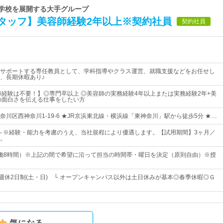
門学校を展開する大手グループ
タッフ】美容師経験2年以上※契約社員
契約社員
サポートする専任教員として、学科指導やクラス運営、就職支援などをお任せし
、長期休暇あり♪
師経験は不要！】◎専門卒以上 ◎美容師の実務経験4年以上または実務経験2年+美
の面白さを伝える仕事をしたい方
川区西神奈川1‐19‐6 ★JR京浜東北線・横浜線「東神奈川」駅から徒歩5分 ★…
0円～※経験・能力を考慮のうえ、当社規程により優遇します。【試用期間】3ヶ月／
。
45（実働8時間）※上記の間で希望に沿って担当の時間帯・曜日を決定（原則自由）※授
◎週休2日制(土・日) └ オープンキャンパス以外は土日休みが基本◎春季休暇◎Ｇ