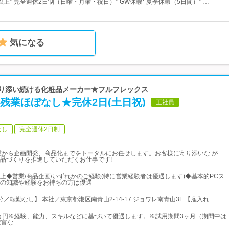
日以上* 完全週休2日制（日曜・月曜・祝日）* GW休暇* 夏季休暇（5日間）* …
気になる
に寄り添い続ける化粧品メーカー★フルフレックス
残業ほぼなし★完休2日(土日祝)
正社員
なし
完全週休2日制
業から企画開発、商品化までをトータルにお任せします。お客様に寄り添いな が
品づくりを推進していただくお仕事です!
上◆営業/商品企画/いずれかのご経験(特に営業経験者は優遇します)◆基本的PCス
の知識や経験をお持ちの方は優遇
／転勤なし】 本社／東京都港区南青山2-14-17 ジョワレ南青山3F 【雇入れ…
5万円※経験、能力、スキルなどに基づいて優遇します。※試用期間3ヶ月（期間中は
豊富な…