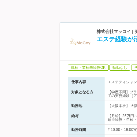
株式会社マッコイ |
エステ経験が
職種・業種未経験OK
転勤なし
仕事内容
エステティシャン
対象となる方
【学歴不問】ブラ
ての実務経験（ア
勤務地
【大阪本社】 大阪
給与
【月給】25万円
給※経験・年齢・
勤務時間
# 10:00～1