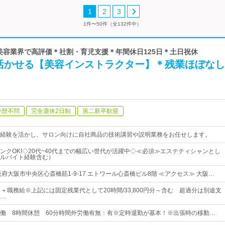
1
2
3
1件〜50件（全132件中）
 美容業界で高評価＊社割・育児支援＊年間休日125日＊土日祝休
活かせる【美容インストラクター】＊残業ほぼなし
学歴不問
完全週休2日制
第二新卒歓迎
経験を活かし、サロン向けに自社商品の技術講習や説明業務をお任せします。
ンクOK!◇20代~40代までの幅広い世代が活躍中◇≪必須≫エステティシャンとし
ルバイト経験含む）
府大阪市中央区心斎橋筋1-9-17 エトワール心斎橋ビル8階 ≪アクセス≫ 大阪…
～＋職務給※上記には固定残業代として20時間/33,800円分～含む 超過分は別途支
…
9:00実働 8時間休憩 60分時間外労働有無：有※定時退勤が基本！※出張時の移動…