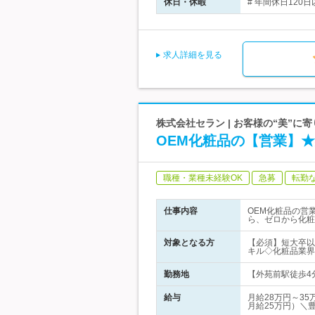
休日・休暇
# 年間休日120
求人詳細を見る
株式会社セラン | お客様の“美”
OEM化粧品の【営業】★
職種・業種未経験OK
急募
転勤
仕事内容
OEM化粧品の営
ら、ゼロから化粧
対象となる方
【必須】短大卒以
キル◇化粧品業界
勤務地
【外苑前駅徒歩4分
給与
月給28万円～3
月給25万円）＼