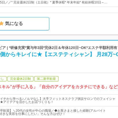
25日／／* 完全週休2日制（土日祝）* 夏季休暇* 年末年始* 有給休暇10日～…
気になる
 | *研修充実*賞与年3回*完休2日＆年休120日~OK*エステ半額利用有
側からキレイに★【エステティシャン】 月28万~
なし
完全週休2日制
第二新卒歓迎
スキル”が手に入る」「自分のアイデアをカタチにできる」など
イチから学べる♪ノルマなし】大手フィットネスクラブ併設サロンでのフェイシャ
★アイデアを活かしたお店づくりも！
卒歓迎】＼20代の女性が中心の職場／◆お客さまと接した経験(アルバイト
り好きな美容を仕事にしたい」そんな方はぜひ！