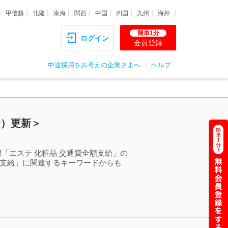
甲信越
北陸
東海
関西
中国
四国
九州
海外
簡単1分
ログイン
会員登録
中途採用をお考えの企業さまへ
ヘルプ
金）更新＞
「エステ 化粧品 交通費全額支給」の
額支給」に関連するキーワードからも