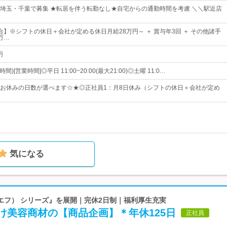
埼玉・千葉で募集 ★転居を伴う転勤なし★自宅からの通勤時間を考慮 ＼＼駅近店
合】※シフトの休日＋会社が定める休日月給28万円～ ＋ 賞与年3回 ＋ その他諸手
万…
円
)[営業時間]◎平日 11:00~20:00(最大21:00)◎土曜 11:0…
お休みの日数が選べます☆★◎正社員1：月8日休み（シフトの休日＋会社が定め
気になる
ノンエフ） シリーズ』を展開｜完休2日制｜福利厚生充実
け美容商材の【商品企画】＊年休125日
正社員