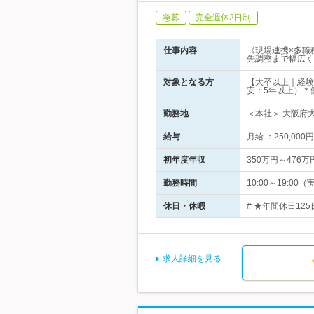
急募
完全週休2日制
仕事内容
《現場連携×多職
先調整まで幅広く
対象となる方
【大卒以上｜経験
安：5年以上）＊
勤務地
＜本社＞ 大阪府大
給与
月給 ：250,00
初年度年収
350万円～476万
勤務時間
10:00～19:
休日・休暇
# ★年間休日12
求人詳細を見る