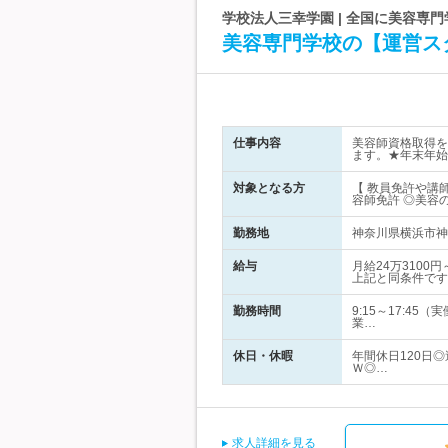
学校法人三幸学園 | 全国に美容専
美容専門学校の【運営ス
仕事内容
美容師資格取得を
ます。★年末年始
対象となる方
【 教員免許や講
容師免許 ◎美容
勤務地
神奈川県横浜市神奈
給与
月給24万310
上記と同条件です
勤務時間
9:15～17:
業…
休日・休暇
年間休日120日
Ｗ◎…
求人詳細を見る