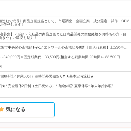
種連動で成長》商品企画担当として、市場調査・企画立案・成分選定・試作・OEM
お任せします！
者募集】＜必須＞化粧品の商品企画または商品開発の実務経験をお持ちの方（目
働きやすい環境も魅力！
阪市中央区心斎橋筋1-9-17 エトワール心斎橋ビル8階 【雇入れ直後】上記の事…
0円～340,000円※固定残業代：33,500円(相当する残業時間:20時間)～88,500円…
円
00（実働8時間／休憩60分）※時間外労働あり# ★基本定時退社★
5日★* 完全週休2日制（土日祝休み）* 有給休暇* 夏季休暇* 年末年始休暇* …
気になる