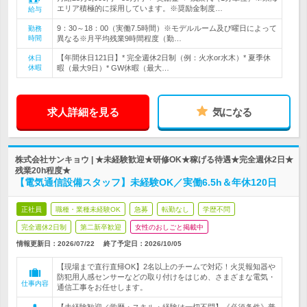
エリア積極的に採用しています。※奨励金制度…
給与
9：30～18：00（実働7.5時間）※モデルルーム及び曜日によって
勤務
時間
異なる※月平均残業9時間程度（勤…
【年間休日121日】* 完全週休2日制（例：火水or水木）* 夏季休
休日
休暇
暇（最大9日）* GW休暇（最大…
求人詳細を見る
気になる
株式会社サンキョウ | ★未経験歓迎★研修OK★稼げる待遇★完全週休2日★
残業20h程度★
【電気通信設備スタッフ】未経験OK／実働6.5h＆年休120日
正社員
職種・業種未経験OK
急募
転勤なし
学歴不問
完全週休2日制
第二新卒歓迎
女性のおしごと掲載中
情報更新日：2026/07/22
終了予定日：
2026/10/05
【現場まで直行直帰OK】2名以上のチームで対応！火災報知器や
防犯用人感センサーなどの取り付けをはじめ、さまざまな電気・
仕事内容
通信工事をお任せします。
【未経験歓迎／学歴・スキル・経験は一切不問】《必須条件》普