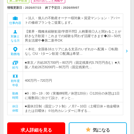
第二新卒歓迎
女性のおしごと掲載中
情報更新日：2026/07/15
終了予定日：
2026/09/07
＜法人・個人の不動産オーナー様対象＞賃貸マンション・アパー
トの修繕プランをご提案します。
仕事内容
【業界・職種未経験歓迎/学歴不問】人柄重視◎人と関わることが
好きな方歓迎！これまでの経験を問わず活躍できます◆20～50代
対象と
男女活躍中◆第二新卒OK
なる方
＜本社、全国各16エリアにある支店のいずれかへ配属＞ ◎転勤
なし ◎U・Iターン歓迎 ◎配属は希望…
勤務地
■東京／月給28万700円～80万円（固定残業代5.79万円含む）■大
阪／月給26万8200円～80万円（固定残業代…
給与
400万円～720万円
初年度
年収
■9：00～19：00（実働8時間／休憩120分）◎120分の休憩は1日
勤務
時間
に複数回に分けて設け、オンと…
■週休2日制（固定シフト制）／月7～10日（土曜日休＋他金曜休
休日
休暇
または日曜休）※社内カレンダーに準ずる…
求人詳細を見る
気になる