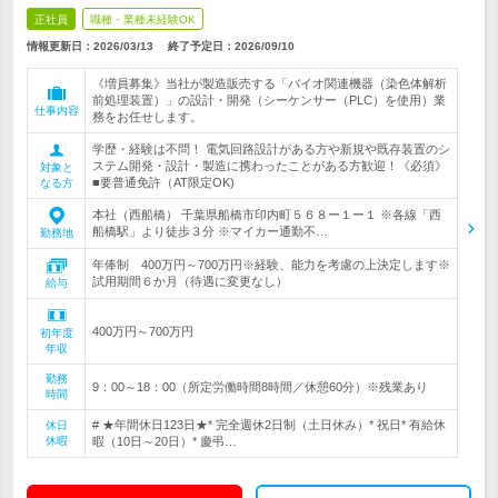
正社員
職種・業種未経験OK
情報更新日：2026/03/13
終了予定日：
2026/09/10
《増員募集》当社が製造販売する「バイオ関連機器（染色体解析
前処理装置）」の設計・開発（シーケンサー（PLC）を使用）業
仕事内容
務をお任せします。
学歴・経験は不問！ 電気回路設計がある方や新規や既存装置のシ
ステム開発・設計・製造に携わったことがある方歓迎！《必須》
対象と
■要普通免許（AT限定OK)
なる方
本社（西船橋） 千葉県船橋市印内町５６８ー１ー１ ※各線「西
船橋駅」より徒歩３分 ※マイカー通勤不…
勤務地
年俸制 400万円～700万円※経験、能力を考慮の上決定します※
試用期間６か月（待遇に変更なし）
給与
400万円～700万円
初年度
年収
勤務
9：00～18：00（所定労働時間8時間／休憩60分）※残業あり
時間
# ★年間休日123日★* 完全週休2日制（土日休み）* 祝日* 有給休
休日
休暇
暇（10日～20日）* 慶弔…