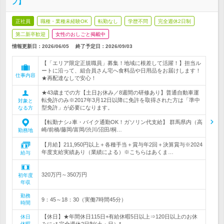
フ】
正社員
職種・業種未経験OK
転勤なし
学歴不問
完全週休2日制
第二新卒歓迎
女性のおしごと掲載中
情報更新日：2026/06/05
終了予定日：
2026/09/03
【「エリア限定正規職員」募集！地域に根差して活躍！】担当ル
ートに沿って、組合員さん宅へ食料品や日用品をお届けします！
仕事内容
★再配達なしで安心！
★43歳までの方【土日お休み／8週間の研修あり】普通自動車運
転免許のみ※2017年3月12日以降に免許を取得された方は「準中
対象と
型免許」が必要になります。
なる方
【転勤ナシ♪車・バイク通勤OK！ガソリン代支給】 群馬県内（高
崎/前橋/藤岡/富岡/渋川/沼田/桐…
勤務地
【月給】211,950円以上＋各種手当＋賞与年2回＋決算賞与※2024
年度支給実績あり（業績による）※こちらはあくま…
給与
320万円～350万円
初年度
年収
勤務
9：45～18：30（実働7時間45分）
時間
【休日】★年間休日115日+有給休暇5日以上⇒120日以上のお休
休日
休暇