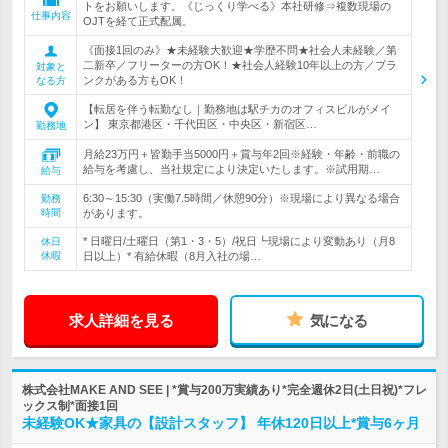
トをお願いします。《じっくり学べる》本社研修⇒複数現場の
仕事内容
OJTを経て正式配属。
《面接1回のみ》★未経験大歓迎★学歴不問★社会人未経験／第
二新卒／フリーターの方OK！★社会人経験10年以上の方／ブラ
対象と
ンクがある方もOK！
なる方
【転居を伴う転勤なし｜勤務地は駅チカのオフィスビルがメイ
ン】 東京都港区・千代田区・中央区・新宿区…
勤務地
月給23万円＋皆勤手当5000円＋賞与年2回※経験・年齢・前職の
給与を考慮し、当社規定により決定いたします。※試用期…
給与
6:30～15:30（実働7.5時間／休憩90分）※現場により異なる場合
勤務
時間
があります。
* 日曜日/土曜日（第1・3・5）/祝日┗現場により変動あり（月8
休日
休暇
日以上）* 有給休暇（8月入社の場…
求人詳細を見る
気になる
株式会社MAKE AND SEE | *賞与200万実績あり*完全週休2日(土日祝)*フレ
ックス制*面接1回
未経験OK★家具の【設計スタッフ】 年休120日以上*賞与6ヶ月