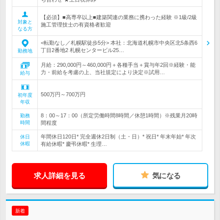
【必須】■高専卒以上■建築関連の業務に携わった経験 ※1級/2級
対象と
施工管理技士の有資格者歓迎
なる方
<転勤なし／札幌駅徒歩5分> 本社：北海道札幌市中央区北5条西6
丁目2番地2 札幌センタービル25…
勤務地
月給：290,000円～460,000円＋各種手当＋賞与年2回※経験・能
力・前給を考慮の上、当社規定により決定※試用…
給与
500万円～700万円
初年度
年収
8：00～17：00（所定労働時間8時間／休憩1時間）※残業月20時
勤務
時間
間程度
年間休日120日* 完全週休2日制（土・日）* 祝日* 年末年始* 年次
休日
休暇
有給休暇* 慶弔休暇* 生理…
求人詳細を見る
気になる
新着