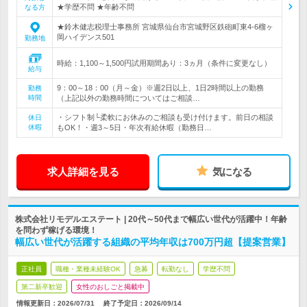
★学歴不問 ★年齢不問
なる方
★鈴木健志税理士事務所 宮城県仙台市宮城野区鉄砲町東4-6榴ヶ
岡ハイデンス501
勤務地
時給：1,100～1,500円試用期間あり：3ヵ月（条件に変更なし）
給与
9：00～18：00（月～金）※週2日以上、1日2時間以上の勤務
勤務
時間
（上記以外の勤務時間についてはご相談…
・シフト制└柔軟にお休みのご相談も受け付けます。前日の相談
休日
休暇
もOK！・週3～5日・年次有給休暇（勤務日…
求人詳細を見る
気になる
株式会社リモデルエステート | 20代～50代まで幅広い世代が活躍中！年齢
を問わず稼げる環境！
幅広い世代が活躍する組織の平均年収は700万円超【提案営業】
正社員
職種・業種未経験OK
急募
転勤なし
学歴不問
第二新卒歓迎
女性のおしごと掲載中
情報更新日：2026/07/31
終了予定日：
2026/09/14