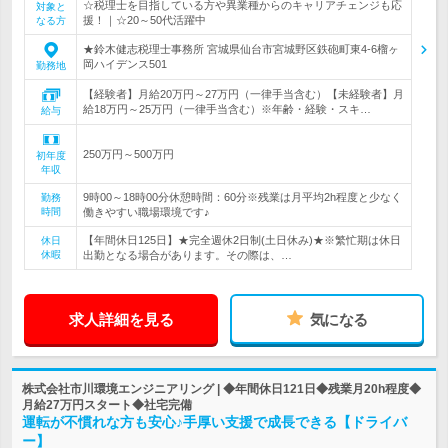
☆税理士を目指している方や異業種からのキャリアチェンジも応
対象と
援！｜☆20～50代活躍中
なる方
★鈴木健志税理士事務所 宮城県仙台市宮城野区鉄砲町東4-6榴ヶ
岡ハイデンス501
勤務地
【経験者】月給20万円～27万円（一律手当含む）【未経験者】月
給18万円～25万円（一律手当含む）※年齢・経験・スキ…
給与
250万円～500万円
初年度
年収
9時00～18時00分休憩時間：60分※残業は月平均2h程度と少なく
勤務
時間
働きやすい職場環境です♪
【年間休日125日】★完全週休2日制(土日休み)★※繁忙期は休日
休日
休暇
出勤となる場合があります。その際は、…
求人詳細を見る
気になる
株式会社市川環境エンジニアリング | ◆年間休日121日◆残業月20h程度◆
月給27万円スタート◆社宅完備
運転が不慣れな方も安心♪手厚い支援で成長できる【ドライバ
ー】