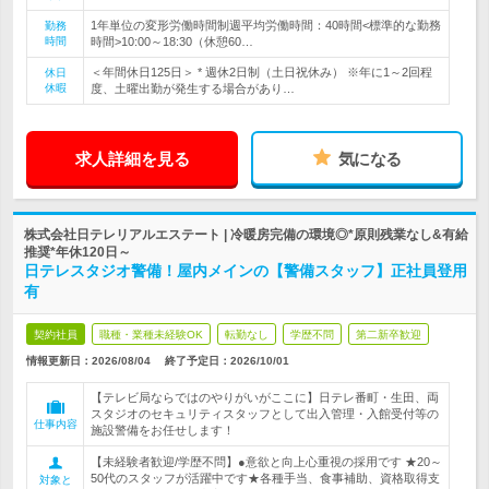
1年単位の変形労働時間制週平均労働時間：40時間<標準的な勤務
勤務
時間
時間>10:00～18:30（休憩60…
＜年間休日125日＞ * 週休2日制（土日祝休み） ※年に1～2回程
休日
休暇
度、土曜出勤が発生する場合があり…
求人詳細を見る
気になる
株式会社日テレリアルエステート | 冷暖房完備の環境◎*原則残業なし&有給
推奨*年休120日～
日テレスタジオ警備！屋内メインの【警備スタッフ】正社員登用
有
契約社員
職種・業種未経験OK
転勤なし
学歴不問
第二新卒歓迎
情報更新日：2026/08/04
終了予定日：
2026/10/01
【テレビ局ならではのやりがいがここに】日テレ番町・生田、両
スタジオのセキュリティスタッフとして出入管理・入館受付等の
仕事内容
施設警備をお任せします！
【未経験者歓迎/学歴不問】●意欲と向上心重視の採用です ★20～
50代のスタッフが活躍中です★各種手当、食事補助、資格取得支
対象と