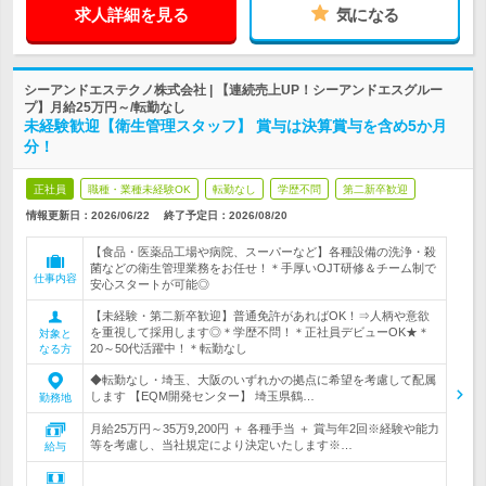
求人詳細を見る
気になる
シーアンドエステクノ株式会社 | 【連続売上UP！シーアンドエスグルー
プ】月給25万円～/転勤なし
未経験歓迎【衛生管理スタッフ】 賞与は決算賞与を含め5か月
分！
正社員
職種・業種未経験OK
転勤なし
学歴不問
第二新卒歓迎
情報更新日：2026/06/22
終了予定日：
2026/08/20
【食品・医薬品工場や病院、スーパーなど】各種設備の洗浄・殺
菌などの衛生管理業務をお任せ！＊手厚いOJT研修＆チーム制で
仕事内容
安心スタートが可能◎
【未経験・第二新卒歓迎】普通免許があればOK！⇒人柄や意欲
を重視して採用します◎＊学歴不問！＊正社員デビューOK★＊
対象と
20～50代活躍中！＊転勤なし
なる方
◆転勤なし・埼玉、大阪のいずれかの拠点に希望を考慮して配属
します 【EQM開発センター】 埼玉県鶴…
勤務地
月給25万円～35万9,200円 ＋ 各種手当 ＋ 賞与年2回※経験や能力
等を考慮し、当社規定により決定いたします※…
給与