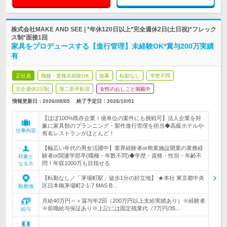
株式会社MAKE AND SEE | *年休120日以上*完全週休2日(土日祝)*フレック
ス制*面接1回
家具をプロデュースする【進行管理】未経験OK*賞与200万実績
有
正社員
職種・業種未経験OK
急募
転勤なし
学歴不問
完全週休2日制
第二新卒歓迎
女性のおしごと掲載中
情報更新日：2026/08/05
終了予定日：
2026/10/01
【ほぼ100%既存企業！億単位の案件にも挑戦可】法人企業を対
象に家具類のプランニング・製作進行管理を担当◆高級ホテルや
仕事内容
有名レストランがほとんど！
【幅広い年代の男女活躍中】業界経験者or商業施設開業の業務経
験者or関連学部卒(職種・年数不問)◆学歴・資格・性別・年齢不
対象と
問！年収1000万も目指せる
なる方
【転勤なし／「茅場町駅」徒歩1分の好立地】 ★本社 東京都中央
区日本橋茅場町2-1-7 MAS B…
勤務地
月給40万円～＋賞与年2回（200万円以上支給実績あり）※経験者
※前職給与保証あり※上記には固定残業代（7万円/35…
給与