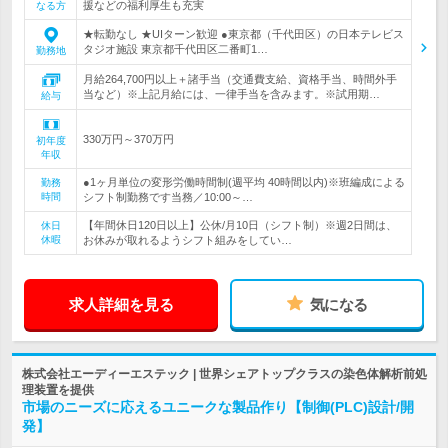
援などの福利厚生も充実
なる方
★転勤なし ★UIターン歓迎 ●東京都（千代田区）の日本テレビス
タジオ施設 東京都千代田区二番町1…
勤務地
月給264,700円以上＋諸手当（交通費支給、資格手当、時間外手
当など）※上記月給には、一律手当を含みます。※試用期…
給与
330万円～370万円
初年度
年収
●1ヶ月単位の変形労働時間制(週平均 40時間以内)※班編成による
勤務
時間
シフト制勤務です当務／10:00～…
【年間休日120日以上】公休/月10日（シフト制）※週2日間は、
休日
休暇
お休みが取れるようシフト組みをしてい…
求人詳細を見る
気になる
株式会社エーディーエステック | 世界シェアトップクラスの染色体解析前処
理装置を提供
市場のニーズに応えるユニークな製品作り【制御(PLC)設計/開
発】