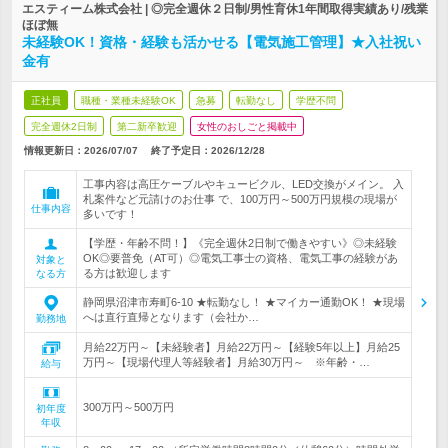
エスティーム株式会社 | ◎完全週休２日制/男性育休1年間取得実績あり/残業
ほぼ無
未経験OK！資格・経験も活かせる【電気施工管理】★入社祝い
金有
正社員
職種・業種未経験OK
急募
転勤なし
学歴不問
完全週休2日制
第二新卒歓迎
女性のおしごと掲載中
情報更新日：2026/07/07
終了予定日：
2026/12/28
工事内容は高圧ケーブルやキュービクル、LED交換がメイン。 入
札案件など元請けのお仕事 で、100万円～500万円規模の現場が
仕事内容
多いです！
【学歴・年齢不問！】《完全週休2日制で働きやすい》◎未経験
OK◎要普免（AT可）◎電気工事士の資格、電気工事の経験があ
対象と
る方は歓迎します
なる方
静岡県沼津市寿町6-10 ★転勤なし！ ★マイカー通勤OK！ ★現場
へは直行直帰となります（会社か…
勤務地
月給22万円～【未経験者】月給22万円～【経験5年以上】月給25
万円～【現場代理人等経験者】月給30万円～ ※年齢・…
給与
300万円～500万円
初年度
年収