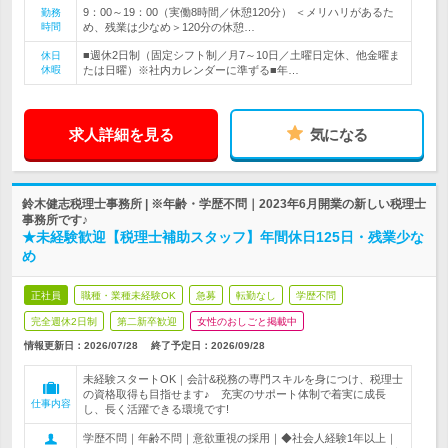
9：00～19：00（実働8時間／休憩120分） ＜メリハリがあるた
勤務
時間
め、残業は少なめ＞120分の休憩…
■週休2日制（固定シフト制／月7～10日／土曜日定休、他金曜ま
休日
休暇
たは日曜）※社内カレンダーに準ずる■年…
求人詳細を見る
気になる
鈴木健志税理士事務所 | ※年齢・学歴不問｜2023年6月開業の新しい税理士
事務所です♪
★未経験歓迎【税理士補助スタッフ】年間休日125日・残業少な
め
正社員
職種・業種未経験OK
急募
転勤なし
学歴不問
完全週休2日制
第二新卒歓迎
女性のおしごと掲載中
情報更新日：2026/07/28
終了予定日：
2026/09/28
未経験スタートOK｜会計&税務の専門スキルを身につけ、税理士
の資格取得も目指せます♪ 充実のサポート体制で着実に成長
仕事内容
し、長く活躍できる環境です!
学歴不問｜年齢不問｜意欲重視の採用｜◆社会人経験1年以上｜