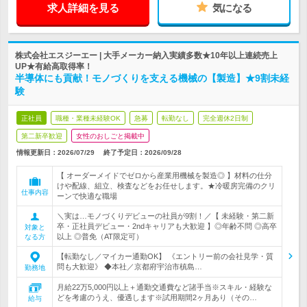
求人詳細を見る
気になる
株式会社エスジーエー | 大手メーカー納入実績多数★10年以上連続売上
UP★有給高取得率！
半導体にも貢献！モノづくりを支える機械の【製造】★9割未経
験
正社員
職種・業種未経験OK
急募
転勤なし
完全週休2日制
第二新卒歓迎
女性のおしごと掲載中
情報更新日：2026/07/29
終了予定日：
2026/09/28
【 オーダーメイドでゼロから産業用機械を製造◎ 】材料の仕分
けや配線、組立、検査などをお任せします。★冷暖房完備のクリ
仕事内容
ーンで快適な職場
＼実は…モノづくりデビューの社員が9割！／【 未経験・第二新
卒・正社員デビュー・2ndキャリアも大歓迎 】◎年齢不問 ◎高卒
対象と
以上 ◎普免（AT限定可）
なる方
【転勤なし／マイカー通勤OK】 《エントリー前の会社見学・質
問も大歓迎》 ◆本社／京都府宇治市槙島…
勤務地
月給22万5,000円以上＋通勤交通費など諸手当※スキル・経験な
どを考慮のうえ、優遇します※試用期間2ヶ月あり（その…
給与