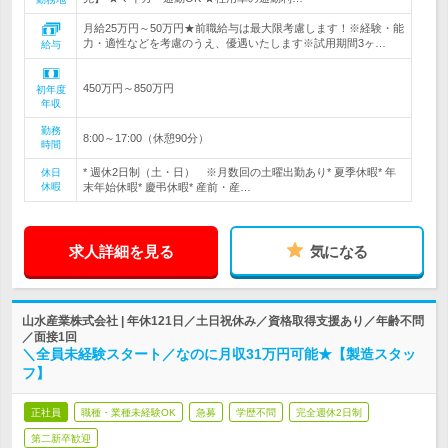
月給25万円～50万円★前職給与は最大限考慮します！※経験・能
力・適性などを考慮のうえ、優遇いたします※試用期間3ヶ…
給与
450万円～850万円
初年度
年収
勤務
8:00～17:00（休憩90分）
時間
* 週休2日制（土・日） ※月数回の土曜出勤あり* 夏季休暇* 年
休日
休暇
末年始休暇* 慶弔休暇* 産前・産…
求人詳細を見る
気になる
山水産業株式会社 | 年休121日／土日祝休み／資格取得支援あり／年齢不問
／面接1回
＼全員未経験スタート／なのに月収31万円可能★【製造スタッ
フ】
正社員
職種・業種未経験OK
急募
学歴不問
完全週休2日制
第二新卒歓迎