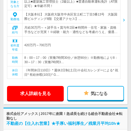
以上■建築施工管理技士（2級以上）■普通自動車運転免許（AT限
対象と
定可）★年齢不問！
なる方
【大阪本社】 大阪府大阪市中央区安土町二丁目3番13号 大阪国
際ビルディング8階 【交通アクセス】…
勤務地
月給30万円～＋諸手当＋賞与年2回★時間外・住宅・家族・資格
手当などが充実！※経験・能力・適性などを考慮のうえ、優遇…
給与
420万円～700万円
初年度
年収
8：00～17：00（実働7時間30分／休憩90分）※勤務地により8：
勤務
時間
30～17：30（実働7時間3…
《年間休日110日》* 週休2日制(土日)※会社カレンダーによる* 祝
休日
休暇
日* 有給休暇(10日)* G…
求人詳細を見る
気になる
株式会社アメックス | 2017年に創業！急成長を続ける総合不動産会社★転
勤なし
不動産の【仕入れ営業】★手厚い福利厚生／残業月平均10h★