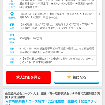
通自動車免許（AT限定可）★20代～50代活躍中 ★国家資格の取
対象と
得も目指せます！
なる方
【現場への直行直帰OK】 ■埼玉営業所／埼玉県さいたま市桜区
田島3-3-12 ※東京・埼玉を中心に…
勤務地
【未経験者】月給22万円以上【経験者】月給25万円～57万8,162
円※経験・年齢・能力を考慮のうえ決定します。※残…
給与
300万円～1100万円
初年度
年収
9：00～18：00※残業月平均20時間程度※現場によって勤務時間
勤務
時間
帯が異なる場合あり★原則定時退社★…
# 【年間休日120日以上】* 完全週休2日制（※当社カレンダーに
休日
休暇
よる）* 祝日* 年末年始休暇* …
求人詳細を見る
気になる
生活協同組合コープぐんま | 産休・育休取得実績あり★子育て支援制度が充
実★女性活躍中
★群馬県勤務！ニーズ急増！安定性抜群！生協の【配送スタッ