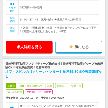
350万円～450万円
初年度
年収
勤務
9：00～17：45（休憩45分）★残業月平均25時間程
時間
＜休日＞* 週休2日制（土日）* 祝日※会社カレンダーにより平均
休日
休暇
1回程度の土曜出社があります。※有給…
求人詳細を見る
気になる
日鉄興和不動産ファシリティーズ株式会社 | 日鉄興和不動産グループ★未経
験OK＊福利厚生充実＊定着率95%
オフィスビルの【クリーン・クルー】勤務15:30迄☆残業ほぼな
し
正社員
職種・業種未経験OK
急募
転勤なし
学歴不問
第二新卒歓迎
女性のおしごと掲載中
情報更新日：2026/06/19
終了予定日：
2026/08/20
オフィスビルを中心とした清掃業務、およびビル責任者のサポー