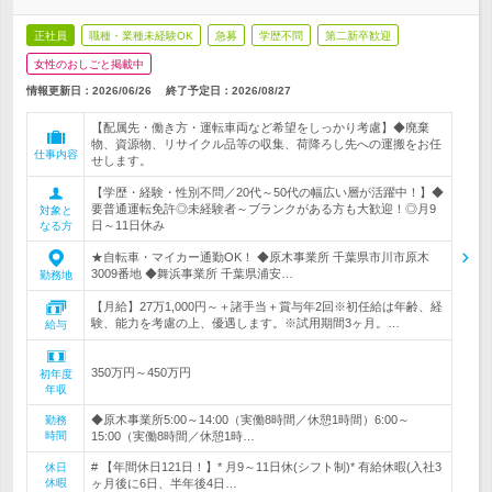
正社員
職種・業種未経験OK
急募
学歴不問
第二新卒歓迎
女性のおしごと掲載中
情報更新日：2026/06/26
終了予定日：
2026/08/27
【配属先・働き方・運転車両など希望をしっかり考慮】◆廃棄
物、資源物、リサイクル品等の収集、荷降ろし先への運搬をお任
仕事内容
せします。
【学歴・経験・性別不問／20代～50代の幅広い層が活躍中！】◆
要普通運転免許◎未経験者～ブランクがある方も大歓迎！◎月9
対象と
日～11日休み
なる方
★自転車・マイカー通勤OK！ ◆原木事業所 千葉県市川市原木
3009番地 ◆舞浜事業所 千葉県浦安…
勤務地
【月給】27万1,000円～＋諸手当＋賞与年2回※初任給は年齢、経
験、能力を考慮の上、優遇します。※試用期間3ヶ月。…
給与
350万円～450万円
初年度
年収
◆原木事業所5:00～14:00（実働8時間／休憩1時間）6:00～
勤務
時間
15:00（実働8時間／休憩1時…
# 【年間休日121日！】* 月9～11日休(シフト制)* 有給休暇(入社3
休日
休暇
ヶ月後に6日、半年後4日…