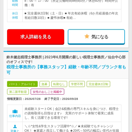
8：00 ～ 17：00 （所定労働時間8時間0分／休憩60分）時間外労
勤務
時間
働：有
■ 完全週休2日制（土・日）■ 年次有給休暇（6か月経過後の年次
休日
休暇
有給日数10日）■ 慶弔休暇■ 有給…
求人詳細を見る
気になる
鈴木健志税理士事務所 | 2023年6月開業の新しい税理士事務所／仙台中心部
のオフィスです!
税理士事務所の【事務スタッフ】経験・年齢不問／ブランク有も
可
パート・アルバイト
急募
転勤なし
学歴不問
完全週休2日制
第二新卒歓迎
女性のおしごと掲載中
情報更新日：2026/07/28
終了予定日：
2026/09/28
未経験スタートOK｜会計&税務の専門スキルを身につけ、税理士
の資格取得も目指せます♪ 充実のサポート体制で着実に成長
仕事内容
し、長く活躍できる環境です!
＼☆*女性&学生スタッフ活躍中*☆／★未経験でもチャレンジ
OK！ ★家庭と両立して働ける ★20代～50代の幅広い世代が在籍
対象と