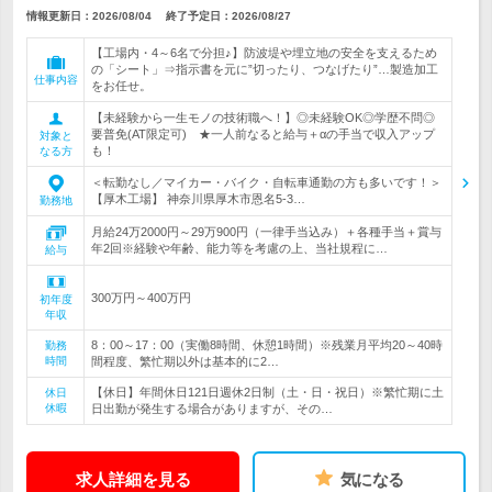
情報更新日：2026/08/04
終了予定日：
2026/08/27
【工場内・4～6名で分担♪】防波堤や埋立地の安全を支えるため
の「シート」⇒指示書を元に”切ったり、つなげたり”…製造加工
仕事内容
をお任せ。
【未経験から一生モノの技術職へ！】◎未経験OK◎学歴不問◎
要普免(AT限定可) ★一人前なると給与＋αの手当で収入アップ
対象と
も！
なる方
＜転勤なし／マイカー・バイク・自転車通勤の方も多いです！＞
【厚木工場】 神奈川県厚木市恩名5-3…
勤務地
月給24万2000円～29万900円（一律手当込み）＋各種手当＋賞与
年2回※経験や年齢、能力等を考慮の上、当社規程に…
給与
300万円～400万円
初年度
年収
8：00～17：00（実働8時間、休憩1時間）※残業月平均20～40時
勤務
時間
間程度、繁忙期以外は基本的に2…
【休日】年間休日121日週休2日制（土・日・祝日）※繁忙期に土
休日
休暇
日出勤が発生する場合がありますが、その…
求人詳細を見る
気になる