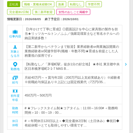
正社員
職種・業種未経験OK
急募
転勤なし
学歴不問
完全週休2日制
第二新卒歓迎
女性のおしごと掲載中
情報更新日：2026/08/05
終了予定日：
2026/10/01
【1年かけて丁寧に育成】◎図面設計を中心に家具類の製作を担
当★リッツカールトン／ふふ／強羅花壇富士など有名ホテルへの
仕事内容
納品実績多数！
【第二新卒からベテランまで歓迎】業界経験者or商業施設開業の
業務経験者or関連学部卒(職種・年数不問)★育成を前提とした人
対象と
柄重視の採用です♪
なる方
【転勤なし／「茅場町駅」徒歩1分の好立地】 ★本社 東京都中央
区日本橋茅場町2-1-7 MAS B…
勤務地
月給40万円～＋賞与年2回（200万円以上支給実績あり）※経験者
※前職給与保証あり※上記には固定残業代（7万円/35…
給与
450万円～500万円
初年度
年収
# ★フレックスタイム制★コアタイム：11:00～16:00# ＜勤務時
勤務
時間
間例＞10：00～19：00…
# ＜年間休日120日以上＞◆完全週休2日制（土日休み）◆祝日◆
休日
休暇
有給休暇⇒とても取得しやすい環境です…