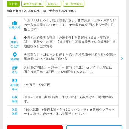
正社員
業種未経験OK
転勤なし
第二新卒歓迎
情報更新日：2026/04/28
終了予定日：
2026/10/26
＼意見が通しやすい職場環境が魅力／建売用地・土地・戸建など
の仕入れ営業をお任せします。 ★年収1000万円以上も十分に目
仕事内容
指せます！
◆業界未経験者も歓迎【必須要件】営業経験（業界・年数不
問）、要普免（AT可）【歓迎要件】不動産業界での営業経験、宅
対象と
地建物取引士の資格
なる方
★転勤なし・UIターン歓迎！ 神奈川県横浜市中区相生町4-64関内
馬車道CORKビル8階 【雇い入…
勤務地
月給30万円以上 ＋ 諸手当 ＋ 賞与（年2回）or 歩合※上記には、
固定残業手当（3万円～／12時間分）を含む 1…
給与
450万円～620万円
初年度
年収
9:00～18:00（実働8時間・休憩1時間）★残業は月10時間程度で
勤務
時間
す。
* 週休2日制（毎週水曜＋もう1日はシフト制）★業務やプライベ
休日
休暇
ートの状況に合わせて休みを調整しやすい…