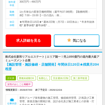
300万円～490万円
初年度
年収
1か月単位の変形労働時間制（週平均37.5時間）【勤務時間：
勤務
時間
例】7:00～15:00【一日の流れ：例…
★年間休日115日★* 週休2日制（月7日～10日休み）* 年末年始休
休日
休暇
暇* 夏季休暇* 慶弔休暇* …
求人詳細を見る
気になる
株式会社新和リアルエステート | エリア随一！売上890億円の道内最大級ア
ミューズメント企業
【施設管理・施設修繕・店舗開発】年間休日120日★残業月20H
程度
正社員
業種未経験OK
転勤なし
完全週休2日制
第二新卒歓迎
女性のおしごと掲載中
情報更新日：2026/07/03
終了予定日：
2026/12/24
新和グループ保有建物の施工管理。修繕維持管理、計画及び工事
管理、新規店舗の開発計画、設計会社及び施工業者との折衝・打
仕事内容
ち合わせ ★土日祝休み