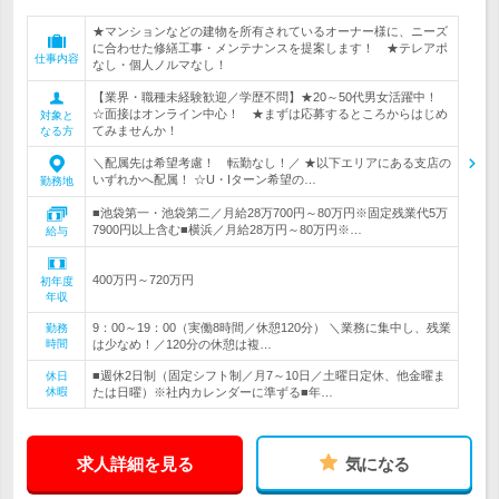
★マンションなどの建物を所有されているオーナー様に、ニーズ
に合わせた修繕工事・メンテナンスを提案します！ ★テレアポ
仕事内容
なし・個人ノルマなし！
【業界・職種未経験歓迎／学歴不問】★20～50代男女活躍中！
☆面接はオンライン中心！ ★まずは応募するところからはじめ
対象と
てみませんか！
なる方
＼配属先は希望考慮！ 転勤なし！／ ★以下エリアにある支店の
いずれかへ配属！ ☆U・Iターン希望の…
勤務地
■池袋第一・池袋第二／月給28万700円～80万円※固定残業代5万
7900円以上含む■横浜／月給28万円～80万円※…
給与
400万円～720万円
初年度
年収
9：00～19：00（実働8時間／休憩120分） ＼業務に集中し、残業
勤務
時間
は少なめ！／120分の休憩は複…
■週休2日制（固定シフト制／月7～10日／土曜日定休、他金曜ま
休日
休暇
たは日曜）※社内カレンダーに準ずる■年…
求人詳細を見る
気になる