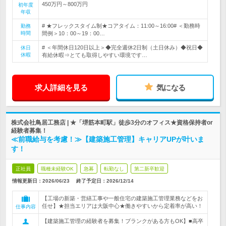
450万円～800万円
初年度
年収
# ★フレックスタイム制★コアタイム：11:00～16:00# ＜勤務時
勤務
時間
間例＞10：00～19：00…
# ＜年間休日120日以上＞◆完全週休2日制（土日休み）◆祝日◆
休日
休暇
有給休暇⇒とても取得しやすい環境です…
求人詳細を見る
気になる
株式会社鳥居工務店 | ★「堺筋本町駅」徒歩3分のオフィス★資格保持者or
経験者募集！
≪前職給与を考慮！≫【建築施工管理】キャリアUPが叶いま
す！
正社員
職種未経験OK
急募
転勤なし
第二新卒歓迎
情報更新日：2026/06/23
終了予定日：
2026/12/14
【工場の新築・営繕工事や一般住宅の建築施工管理業務などをお
任せ】★担当エリアは大阪中心★働きやすいから定着率が高い！
仕事内容
【建築施工管理の経験者を募集！ブランクがある方もOK】■高卒