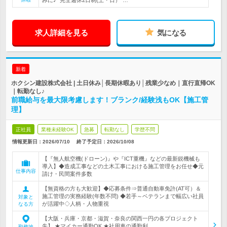
みに♪* 完全週休2日制(土・日）*…
求人詳細を見る
気になる
新着
ホクシン建設株式会社 | 土日休み│長期休暇あり│残業少なめ｜直行直帰OK
｜転勤なし♪
前職給与を最大限考慮します！ブランク/経験浅もOK【施工管
理】
正社員
業種未経験OK
急募
転勤なし
学歴不問
情報更新日：2026/07/10
終了予定日：
2026/10/08
【『無人航空機(ドローン)』や『ICT重機』などの最新鋭機械も
導入】◆造成工事などの土木工事における施工管理をお任せ◆元
仕事内容
請け・民間案件多数
【無資格の方も大歓迎】◆応募条件⇒普通自動車免許(AT可）＆
施工管理の実務経験(年数不問) ◆若手～ベテランまで幅広い社員
対象と
が活躍中◇人柄・人物重視
なる方
【大阪・兵庫・京都・滋賀・奈良の関西一円の各プロジェクト
先】 ★マイカー通勤OK ★社用車の通勤利…
勤務地