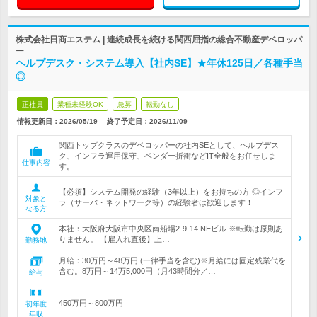
株式会社日商エステム | 連続成長を続ける関西屈指の総合不動産デベロッパ
ー
ヘルプデスク・システム導入【社内SE】★年休125日／各種手当
◎
正社員
業種未経験OK
急募
転勤なし
情報更新日：2026/05/19
終了予定日：
2026/11/09
関西トップクラスのデベロッパーの社内SEとして、ヘルプデス
ク、インフラ運用保守、ベンダー折衝などIT全般をお任せしま
仕事内容
す。
【必須】システム開発の経験（3年以上）をお持ちの方 ◎インフ
対象と
ラ（サーバ・ネットワーク等）の経験者は歓迎します！
なる方
本社：大阪府大阪市中央区南船場2-9-14 NEビル ※転勤は原則あ
りません。 【雇入れ直後】上…
勤務地
月給：30万円～48万円 (一律手当を含む)※月給には固定残業代を
含む。8万円～14万5,000円（月43時間分／…
給与
450万円～800万円
初年度
年収