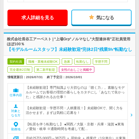
求人詳細を見る
気になる
株式会社長谷工アーベスト | *上場Grp*ノルマなし*大型連休有*正社員登用
ほぼ100％
【モデルルームスタッフ】未経験歓迎*完休2日*残業9h*転勤なし
契約社員
職種・業種未経験OK
急募
転勤なし
学歴不問
完全週休2日制
第二新卒歓迎
女性のおしごと掲載中
情報更新日：2026/07/31
終了予定日：
2026/10/01
【未経験歓迎】専門知識より大切なのは「聴く力」。素敵なモデ
ルルームでお客様の理想の暮らしをカタチにし「あなたで良かっ
仕事内容
た」と感謝されるお仕事！
【未経験歓迎・学歴不問・人柄重視！】未経験OKで、聞く力を
対象と
活かせます。まずは気軽に応募を！
なる方
【転居を伴う転勤なし】 ●関西／大阪・京都・兵庫・滋賀 ●東海
／愛知・岐阜 ※通勤時間を考慮して配…
勤務地
月給25万5,000円～38万円 ＋ 奨励金 ＋ 残業代（1分単位）※東海