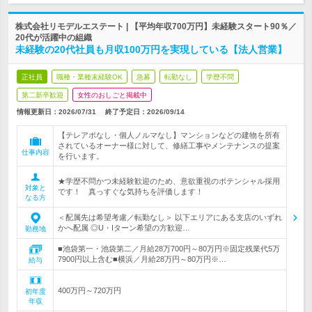
株式会社リモデルエステート | 【平均年収700万円】未経験スタート90％／
20代が活躍中の組織
未経験の20代社員も月収100万円を実現している【法人営業】
正社員
職種・業種未経験OK
急募
転勤なし
学歴不問
第二新卒歓迎
女性のおしごと掲載中
情報更新日：2026/07/31
終了予定日：
2026/09/14
【テレアポなし・個人ノルマなし】マンションなどの建物を所有
されているオーナー様に対して、修繕工事やメンテナンスの提案
仕事内容
を行います。
★学歴不問かつ未経験歓迎のため、意欲重視のポテンシャル採用
対象と
です！ 真っすぐな気持ちを評価します！
なる方
＜配属先は希望考慮／転勤なし＞ 以下エリアにある支店のいずれ
かへ配属 ◎U・Iターン希望の方歓迎…
勤務地
■池袋第一・池袋第二／月給28万700円～80万円※固定残業代5万
7900円以上含む■横浜／月給28万円～80万円※…
給与
400万円～720万円
初年度
年収