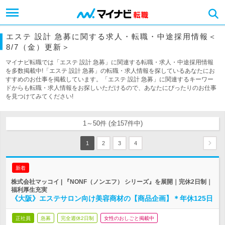
エステ 設計 急募に関する求人・転職・中途採用情報＜
8/7（金）更新＞
マイナビ転職では「エステ 設計 急募」に関連する転職・求人・中途採用情報
を多数掲載中!「エステ 設計 急募」の転職・求人情報を探しているあなたにお
すすめのお仕事を掲載しています。「エステ 設計 急募」に関連するキーワー
ドからも転職・求人情報をお探しいただけるので、あなたにぴったりのお仕事
を見つけてみてください!
1～50件 (全157件中)
1
2
3
4
新着
株式会社マッコイ | 『NONF（ノンエフ） シリーズ』を展開｜完休2日制｜
福利厚生充実
《大阪》エステサロン向け美容商材の【商品企画】＊年休125日
正社員
急募
完全週休2日制
女性のおしごと掲載中