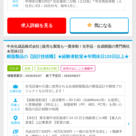
年間休日数120日* 完全週休二日制（土日祝）* 年次有給休暇（入
休日
休暇
社月に4日～15日付与、毎年1月に…
求人詳細を見る
気になる
中央化成品株式会社 | 販売も製造も一貫体制！化学品・合成樹脂の専門商社
★完休2日
樹脂製品の【設計技術職】★経験者歓迎★年間休日120日以上★
正社員
急募
完全週休2日制
女性のおしごと掲載中
情報更新日：2026/02/27
終了予定日：
2026/08/27
住宅設備や介護に使用される合成樹脂製品の構造設計や開発プロ
ジェクトをお任せします！
仕事内容
【経験者歓迎】＜必須要件＞3D CAD（SolidWorks等）を使用し
た実務経験（3年以上）、樹脂材料（PP、ABS、PC等）を用いた
対象と
製品の設計経験や知識
なる方
【本社】 東京都中央区銀座7-14-13 日土地銀座ビル4階 【雇入れ
直後】上記事業所 【変更の範…
勤務地
月給26万7,500円～40万8,500円（一律の住宅手当含む）＋職務手