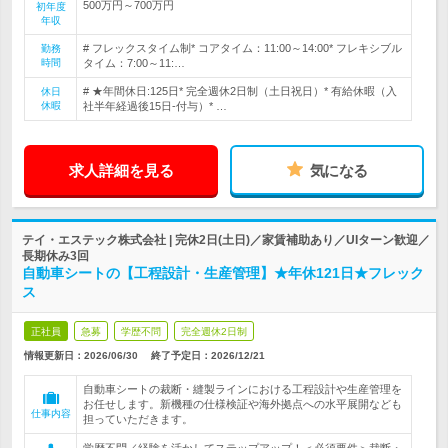
500万円～700万円
初年度
年収
# フレックスタイム制* コアタイム：11:00～14:00* フレキシブル
勤務
時間
タイム：7:00～11:…
# ★年間休日:125日* 完全週休2日制（土日祝日）* 有給休暇（入
休日
休暇
社半年経過後15日-付与）* …
求人詳細を見る
気になる
テイ・エステック株式会社 | 完休2日(土日)／家賃補助あり／UIターン歓迎／
長期休み3回
自動車シートの【工程設計・生産管理】★年休121日★フレック
ス
正社員
急募
学歴不問
完全週休2日制
情報更新日：2026/06/30
終了予定日：
2026/12/21
自動車シートの裁断・縫製ラインにおける工程設計や生産管理を
お任せします。新機種の仕様検証や海外拠点への水平展開なども
仕事内容
担っていただきます。
学歴不問／経験を活かしてステップアップ！＜必須要件＞裁断・