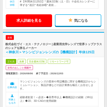
# 【年間休日125日】* 週休2日制（土・日）※会社カレンダーに
休日
休暇
準ずる* 祝日* 有給休暇* 産前…
求人詳細を見る
気になる
新着
株式会社ヴイ・エス・テクノロジー | 産業用光学レンズで世界トップクラス
のシェアを誇るメーカー
＜神奈川＞マシンビジョンレンズの【機構設計】年休125日
正社員
急募
完全週休2日制
リモートワーク可
女性のおしごと掲載中
情報更新日：2026/08/06
終了予定日：
2026/12/03
マシンビジョンレンズの筐体や周辺機器に関する機構設計からシ
ミュレーション、製品評価などの設計業務を幅広くお任せしま
仕事内容
す。
経験者歓迎！＜必須＞◆高専卒以上 ◆機構設計の経験（3年以
対象と
上）◆2D、3D-CADの使用経験
なる方