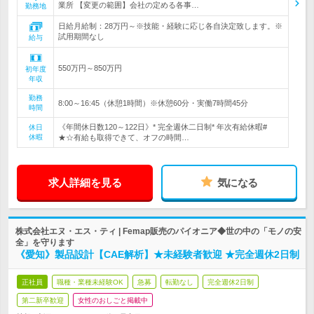
業所 【変更の範囲】会社の定める各事…
勤務地
日給月給制：28万円～※技能・経験に応じ各自決定致します。※
試用期間なし
給与
550万円～850万円
初年度
年収
勤務
8:00～16:45（休憩1時間）※休憩60分・実働7時間45分
時間
《年間休日数120～122日》* 完全週休二日制* 年次有給休暇#
休日
休暇
★☆有給も取得できて、オフの時間…
求人詳細を見る
気になる
株式会社エヌ・エス・ティ | Femap販売のパイオニア◆世の中の「モノの安
全」を守ります
《愛知》製品設計【CAE解析】★未経験者歓迎 ★完全週休2日制
正社員
職種・業種未経験OK
急募
転勤なし
完全週休2日制
第二新卒歓迎
女性のおしごと掲載中