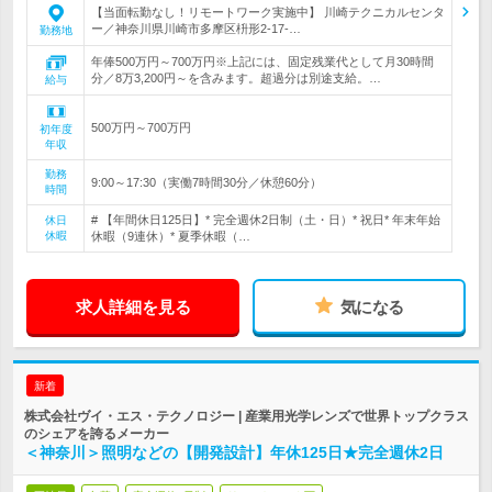
【当面転勤なし！リモートワーク実施中】 川崎テクニカルセンタ
ー／神奈川県川崎市多摩区枡形2-17-…
勤務地
年俸500万円～700万円※上記には、固定残業代として月30時間
分／8万3,200円～を含みます。超過分は別途支給。…
給与
500万円～700万円
初年度
年収
勤務
9:00～17:30（実働7時間30分／休憩60分）
時間
# 【年間休日125日】* 完全週休2日制（土・日）* 祝日* 年末年始
休日
休暇
休暇（9連休）* 夏季休暇（…
求人詳細を見る
気になる
新着
株式会社ヴイ・エス・テクノロジー | 産業用光学レンズで世界トップクラス
のシェアを誇るメーカー
＜神奈川＞照明などの【開発設計】年休125日★完全週休2日