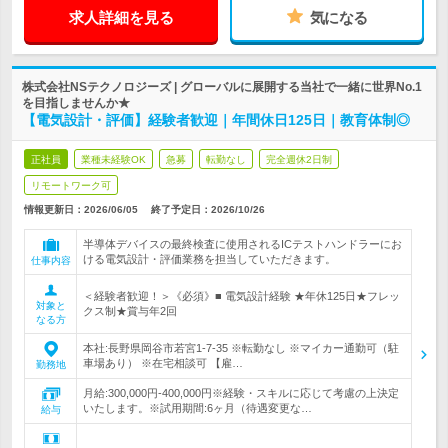
求人詳細を見る
気になる
株式会社NSテクノロジーズ | グローバルに展開する当社で一緒に世界No.1
を目指しませんか★
【電気設計・評価】経験者歓迎｜年間休日125日｜教育体制◎
正社員
業種未経験OK
急募
転勤なし
完全週休2日制
リモートワーク可
情報更新日：2026/06/05
終了予定日：
2026/10/26
半導体デバイスの最終検査に使用されるICテストハンドラーにお
ける電気設計・評価業務を担当していただきます。
仕事内容
＜経験者歓迎！＞《必須》■ 電気設計経験 ★年休125日★フレッ
対象と
クス制★賞与年2回
なる方
本社:長野県岡谷市若宮1-7-35 ※転勤なし ※マイカー通勤可（駐
車場あり） ※在宅相談可 【雇…
勤務地
月給:300,000円-400,000円※経験・スキルに応じて考慮の上決定
いたします。※試用期間:6ヶ月（待遇変更な…
給与