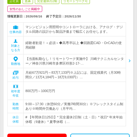
正社員
急募
完全週休2日制
リモートワーク可
女性のおしごと掲載中
情報更新日：2026/06/16
終了予定日：
2026/11/30
マシンビジョン用照明やコントローラにおける、アナログ・デジ
タル回路の設計から製品評価まで幅広くお任せします。
仕事内容
経験者歓迎！＜必須＞◆高専卒以上 ◆回路図CAD・OrCADの使
対象と
用経験
なる方
【当面転勤なし！リモートワーク実施中】 川崎テクニカルセンタ
ー／神奈川県川崎市多摩区枡形2-17-…
勤務地
月給67万921円～83万7,133円※上記には、固定残業代（月30時
間分／13万4,184円～18万9,030円）…
給与
800万円～1000万円
初年度
年収
9:00～17:30（休憩60分／実働7時間30分）※フレックスタイム制
勤務
時間
あり※時間外労働あり（月平均…
# 【年間休日125日】* 完全週休2日制（土・日）* 祝日* 年末年始
休日
休暇
休暇（9連休）* 夏季休暇（…