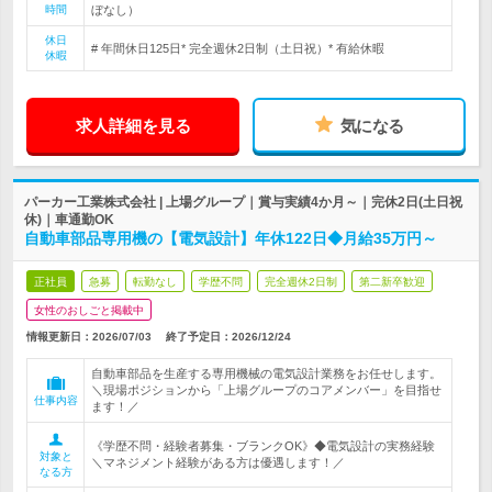
時間
ぼなし）
休日
# 年間休日125日* 完全週休2日制（土日祝）* 有給休暇
休暇
求人詳細を見る
気になる
パーカー工業株式会社 | 上場グループ｜賞与実績4か月～｜完休2日(土日祝
休)｜車通勤OK
自動車部品専用機の【電気設計】年休122日◆月給35万円～
正社員
急募
転勤なし
学歴不問
完全週休2日制
第二新卒歓迎
女性のおしごと掲載中
情報更新日：2026/07/03
終了予定日：
2026/12/24
自動車部品を生産する専用機械の電気設計業務をお任せします。
＼現場ポジションから「上場グループのコアメンバー」を目指せ
仕事内容
ます！／
《学歴不問・経験者募集・ブランクOK》◆電気設計の実務経験
対象と
＼マネジメント経験がある方は優遇します！／
なる方