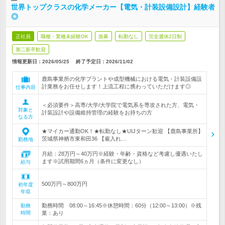
世界トップクラスの化学メーカー【電気・計装設備設計】経験者
◎
正社員
職種・業種未経験OK
急募
転勤なし
完全週休2日制
第二新卒歓迎
情報更新日：2026/05/25
終了予定日：
2026/11/02
鹿島事業所の化学プラントや成型機械における電気・計装設備設
計業務をお任せします！上流工程に携わっていただけます◎
仕事内容
＜必須要件＞高専/大学/大学院で電気系を専攻された方、電気・
対象と
計装設計や設備維持管理の経験をお持ちの方
なる方
★マイカー通勤OK！★転勤なし★UIJターン歓迎 【鹿島事業所】
茨城県神栖市東和田36 【雇入れ…
勤務地
月給：28万円～40万円※経験・年齢・資格など考慮し優遇いたし
ます※試用期間6ヵ月（条件に変更なし）
給与
500万円～800万円
初年度
年収
勤務時間 08:00～16:45※休憩時間：60分（12:00～13:00）※残
勤務
時間
業：あり