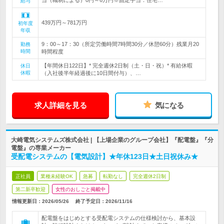
当（職制による）0円～6万円※固定手当：住宅…
給与
439万円～781万円
初年度
年収
9：00～17：30（所定労働時間7時間30分／休憩60分）残業月20
勤務
時間
時間程度
【年間休日122日】* 完全週休2日制（土・日・祝）* 有給休暇
休日
休暇
（入社後半年経過後に10日間付与）、…
求人詳細を見る
気になる
大崎電気システムズ株式会社 | 【上場企業のグループ会社】『配電盤』『分
電盤』の専業メーカー
受配電システムの【電気設計】★年休123日★土日祝休み★
正社員
業種未経験OK
急募
転勤なし
完全週休2日制
第二新卒歓迎
女性のおしごと掲載中
情報更新日：2026/05/26
終了予定日：
2026/11/16
配電盤をはじめとする受配電システムの仕様検討から、基本設