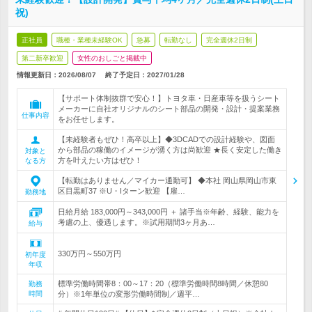
祝)
正社員
職種・業種未経験OK
急募
転勤なし
完全週休2日制
第二新卒歓迎
女性のおしごと掲載中
情報更新日：2026/08/07
終了予定日：
2027/01/28
【サポート体制抜群で安心！】トヨタ車・日産車等を扱うシート
メーカーに自社オリジナルのシート部品の開発・設計・提案業務
仕事内容
をお任せします。
【未経験者もぜひ！高卒以上】◆3DCADでの設計経験や、図面
から部品の稼働のイメージが湧く方は尚歓迎 ★長く安定した働き
対象と
方を叶えたい方はぜひ！
なる方
【転勤はありません／マイカー通勤可】 ◆本社 岡山県岡山市東
区目黒町37 ※U・Iターン歓迎 【雇…
勤務地
日給月給 183,000円～343,000円 ＋ 諸手当※年齢、経験、能力を
考慮の上、優遇します。※試用期間3ヶ月あ…
給与
330万円～550万円
初年度
年収
標準労働時間帯8：00～17：20（標準労働時間8時間／休憩80
勤務
時間
分）※1年単位の変形労働時間制／週平…