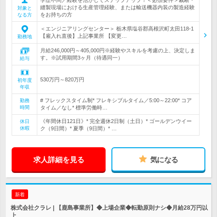
縫製現場における生産管理経験、または輸送機器内装の製造経験
対象と
をお持ちの方
なる方
＜エンジニアリングセンター＞ 栃木県塩谷郡高根沢町太田118-1
【雇入れ直後】上記事業所 【変更…
勤務地
月給246,000円～405,000円※経験やスキルを考慮の上、決定しま
す。※試用期間3ヶ月（待遇同一）
給与
530万円～820万円
初年度
年収
# フレックスタイム制* フレキシブルタイム／5:00～22:00* コア
勤務
時間
タイム／なし* 標準労働時…
《年間休日121日》* 完全週休2日制（土日）* ゴールデンウイー
休日
休暇
ク（9日間）* 夏季（9日間）* …
求人詳細を見る
気になる
新着
株式会社クラレ | 【鹿島事業所】◆上場企業◆転勤原則ナシ◆月給28万円以
上