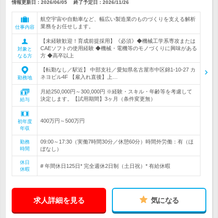
情報更新日：2026/06/05
終了予定日：
2026/11/26
航空宇宙や自動車など、幅広い製造業のものづくりを支える解析
業務をお任せします。
仕事内容
【未経験歓迎！育成前提採用】《必須》◆機械工学系専攻または
CAEソフトの使用経験 ◆機械・電機等のモノづくりに興味がある
対象と
方 ◆高卒以上
なる方
【転勤なし／駅近】 中部支社／愛知県名古屋市中区錦1-10-27 カ
ネヨビル4F 【雇入れ直後】上…
勤務地
月給250,000円～300,000円 ※経験・スキル・年齢等を考慮して
決定します。【試用期間】3ヶ月（条件変更無）
給与
400万円～500万円
初年度
年収
09:00～17:30（実働7時間30分／休憩60分）時間外労働：有（ほ
勤務
時間
ぼなし）
休日
# 年間休日125日* 完全週休2日制（土日祝）* 有給休暇
休暇
求人詳細を見る
気になる