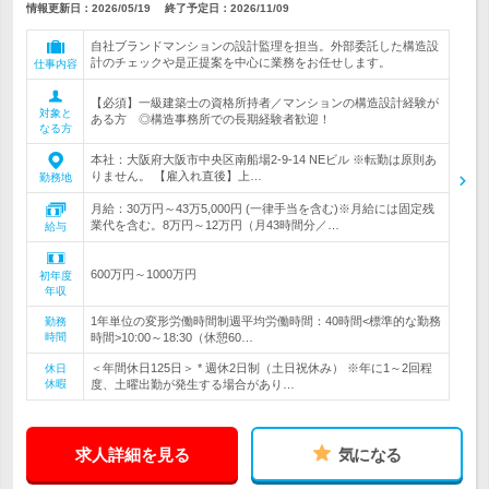
情報更新日：2026/05/19
終了予定日：
2026/11/09
自社ブランドマンションの設計監理を担当。外部委託した構造設
計のチェックや是正提案を中心に業務をお任せします。
仕事内容
【必須】一級建築士の資格所持者／マンションの構造設計経験が
対象と
ある方 ◎構造事務所での長期経験者歓迎！
なる方
本社：大阪府大阪市中央区南船場2-9-14 NEビル ※転勤は原則あ
りません。 【雇入れ直後】上…
勤務地
月給：30万円～43万5,000円 (一律手当を含む)※月給には固定残
業代を含む。8万円～12万円（月43時間分／…
給与
600万円～1000万円
初年度
年収
1年単位の変形労働時間制週平均労働時間：40時間<標準的な勤務
勤務
時間
時間>10:00～18:30（休憩60…
＜年間休日125日＞ * 週休2日制（土日祝休み） ※年に1～2回程
休日
休暇
度、土曜出勤が発生する場合があり…
求人詳細を見る
気になる