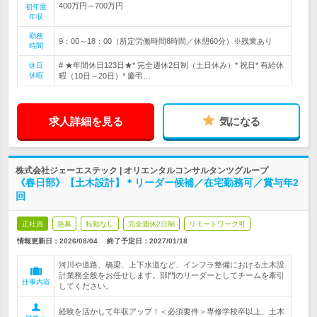
400万円～700万円
初年度
年収
勤務
9：00～18：00（所定労働時間8時間／休憩60分）※残業あり
時間
# ★年間休日123日★* 完全週休2日制（土日休み）* 祝日* 有給休
休日
休暇
暇（10日～20日）* 慶弔…
求人詳細を見る
気になる
株式会社ジェーエステック | オリエンタルコンサルタンツグループ
《春日部》【土木設計】＊リーダー候補／在宅勤務可／賞与年2
回
正社員
急募
転勤なし
完全週休2日制
リモートワーク可
情報更新日：2026/08/04
終了予定日：
2027/01/18
河川や道路、橋梁、上下水道など、インフラ整備における土木設
計業務全般をお任せします。部門のリーダーとしてチームを牽引
仕事内容
してください。
経験を活かして年収アップ！＜必須要件＞専修学校卒以上、土木