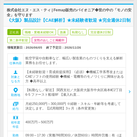
株式会社エヌ・エス・ティ | Femap販売のパイオニア◆世の中の「モノの安
全」を守ります
《大阪》製品設計【CAE解析】★未経験者歓迎 ★完全週休2日制
正社員
職種・業種未経験OK
急募
転勤なし
完全週休2日制
第二新卒歓迎
女性のおしごと掲載中
情報更新日：2026/06/05
終了予定日：
2026/11/26
航空宇宙や自動車など、幅広い製造業のものづくりを支える解析
業務をお任せします。
仕事内容
【未経験歓迎！育成前提採用】《必須》◆機械工学系専攻または
CAEソフトの使用経験 ◆機械・電機等のモノづくりに興味がある
対象と
方 ◆高卒以上
なる方
【転勤なし／駅近】 関西支社／大阪府大阪市中央区南本町2丁目
6-5 ファースト船場8F 【雇入れ直…
勤務地
月給250,000円～300,000円 ※経験・スキル・年齢等を考慮して
決定します。【試用期間】3ヶ月（条件変更無）
給与
400万円～500万円
初年度
年収
09:00～17:30（実働7時間30分／休憩60分）時間外労働：有（ほ
勤務