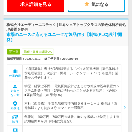
求人詳細を見る
気になる
株式会社エーディーエステック | 世界シェアトップクラスの染色体解析前処
理装置を提供
市場のニーズに応えるユニークな製品作り【制御(PLC)設計/開
発】
正社員
職種・業種未経験OK
情報更新日：2026/03/13
終了予定日：
2026/09/10
《増員募集》当社が製造販売する「バイオ関連機器（染色体解析
前処理装置）」の設計・開発（シーケンサー（PLC）を使用）業
仕事内容
務をお任せします。
学歴・経験は不問！ 電気回路設計がある方や新規や既存装置のシ
ステム開発・設計・製造に携わったことがある方歓迎！《必須》
対象と
■要普通免許（AT限定OK)
なる方
本社（西船橋） 千葉県船橋市印内町５６８ー１ー１ ※各線「西
船橋駅」より徒歩３分 ※マイカー通勤不…
勤務地
年俸制 400万円～700万円※経験、能力を考慮の上決定します※
試用期間６か月（待遇に変更なし）
給与