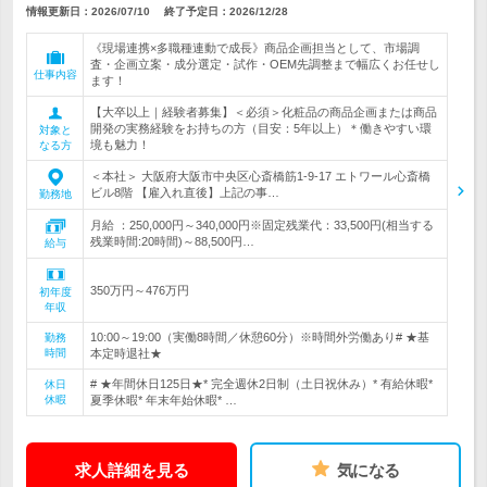
情報更新日：2026/07/10
終了予定日：
2026/12/28
《現場連携×多職種連動で成長》商品企画担当として、市場調
査・企画立案・成分選定・試作・OEM先調整まで幅広くお任せし
仕事内容
ます！
【大卒以上｜経験者募集】＜必須＞化粧品の商品企画または商品
開発の実務経験をお持ちの方（目安：5年以上）＊働きやすい環
対象と
境も魅力！
なる方
＜本社＞ 大阪府大阪市中央区心斎橋筋1-9-17 エトワール心斎橋
ビル8階 【雇入れ直後】上記の事…
勤務地
月給 ：250,000円～340,000円※固定残業代：33,500円(相当する
残業時間:20時間)～88,500円…
給与
350万円～476万円
初年度
年収
10:00～19:00（実働8時間／休憩60分）※時間外労働あり# ★基
勤務
時間
本定時退社★
# ★年間休日125日★* 完全週休2日制（土日祝休み）* 有給休暇*
休日
休暇
夏季休暇* 年末年始休暇* …
求人詳細を見る
気になる