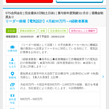
STS合同会社 | 完全週休2日制(土日休)｜賞与前年度実績3か月分｜退職金制
度あり
リーダー候補【電気設計】#月給30万円～#経験者募集
正社員
業種未経験OK
急募
完全週休2日制
女性のおしごと掲載中
情報更新日：2026/05/29
終了予定日：
2026/11/19
《リーダー候補として活躍！》大手自動車メーカー向けに機械設
備の製造から設置までトータルに対応している当社にて、電気設
仕事内容
計業務をお任せします。
《経験者募集》◆高卒以上◆産業機械や工作機械業界での電気設
計の実務経験 ＼★賞与年2回（前年度実績3か月分）★頑張りを
対象と
正当に評価します！／
なる方
愛知県名古屋市中区大須四丁目10番32号 上前津KDビル9F ※転勤
当面なし 【雇入れ直後】上記事…
勤務地
月給30万円～※想定年収500万円～1,000万円※経験、能力を考慮
の上、当社規定により決定いたします。※試用期間3…
給与
500万円～500万円
初年度
年収