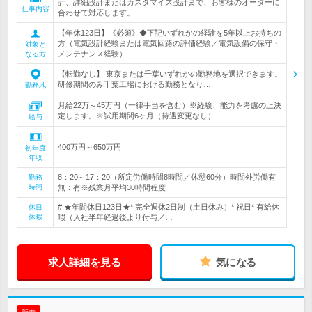
計、詳細設計またはカスタマイズ設計まで、お客様のオーダーに
仕事内容
合わせて対応します。
【年休123日】《必須》◆下記いずれかの経験を5年以上お持ちの
方（電気設計経験または電気回路の評価経験／電気設備の保守・
対象と
メンテナンス経験）
なる方
【転勤なし】 東京または千葉いずれかの勤務地を選択できます。
研修期間のみ千葉工場における勤務となり…
勤務地
月給22万～45万円（一律手当を含む）※経験、能力を考慮の上決
定します。※試用期間6ヶ月（待遇変更なし）
給与
400万円～650万円
初年度
年収
8：20～17：20（所定労働時間8時間／休憩60分）時間外労働有
勤務
時間
無：有※残業月平均30時間程度
# ★年間休日123日★* 完全週休2日制（土日休み）* 祝日* 有給休
休日
休暇
暇（入社半年経過後より付与／…
求人詳細を見る
気になる