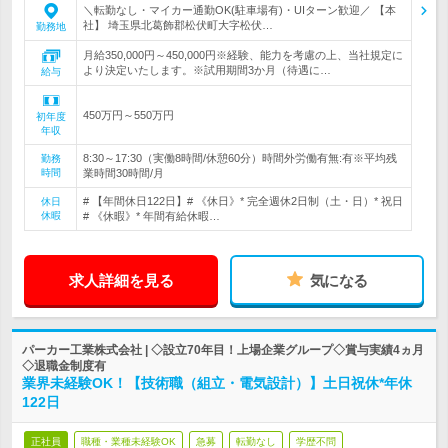
＼転勤なし・マイカー通勤OK(駐車場有)・UIターン歓迎／ 【本
社】 埼玉県北葛飾郡松伏町大字松伏…
勤務地
月給350,000円～450,000円※経験、能力を考慮の上、当社規定に
より決定いたします。※試用期間3か月（待遇に…
給与
450万円～550万円
初年度
年収
8:30～17:30（実働8時間/休憩60分）時間外労働有無:有※平均残
勤務
時間
業時間30時間/月
# 【年間休日122日】# 《休日》* 完全週休2日制（土・日）* 祝日
休日
休暇
# 《休暇》* 年間有給休暇…
求人詳細を見る
気になる
パーカー工業株式会社 | ◇設立70年目！上場企業グループ◇賞与実績4ヵ月
◇退職金制度有
業界未経験OK！【技術職（組立・電気設計）】土日祝休*年休
122日
正社員
職種・業種未経験OK
急募
転勤なし
学歴不問