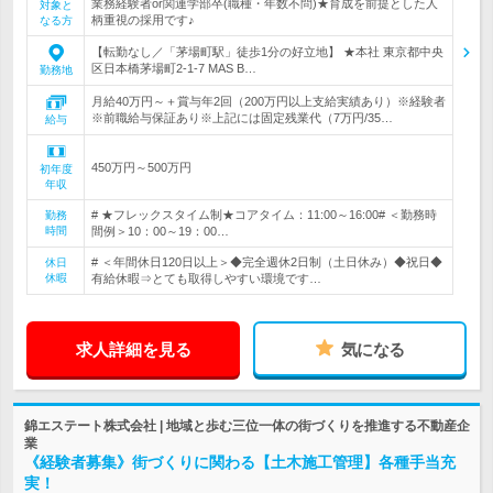
業務経験者or関連学部卒(職種・年数不問)★育成を前提とした人
対象と
柄重視の採用です♪
なる方
【転勤なし／「茅場町駅」徒歩1分の好立地】 ★本社 東京都中央
区日本橋茅場町2-1-7 MAS B…
勤務地
月給40万円～＋賞与年2回（200万円以上支給実績あり）※経験者
※前職給与保証あり※上記には固定残業代（7万円/35…
給与
450万円～500万円
初年度
年収
# ★フレックスタイム制★コアタイム：11:00～16:00# ＜勤務時
勤務
時間
間例＞10：00～19：00…
# ＜年間休日120日以上＞◆完全週休2日制（土日休み）◆祝日◆
休日
休暇
有給休暇⇒とても取得しやすい環境です…
求人詳細を見る
気になる
錦エステート株式会社 | 地域と歩む三位一体の街づくりを推進する不動産企
業
《経験者募集》街づくりに関わる【土木施工管理】各種手当充
実！