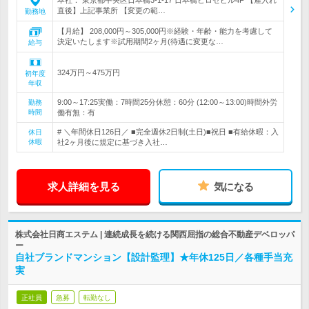
本社： 東京都中央区日本橋3-1-17 日本橋ヒロセビル4F 【雇入れ
直後】上記事業所 【変更の範…
勤務地
【月給】 208,000円～305,000円※経験・年齢・能力を考慮して
決定いたします※試用期間2ヶ月(待遇に変更な…
給与
324万円～475万円
初年度
年収
9:00～17:25実働：7時間25分休憩：60分 (12:00～13:00)時間外労
勤務
時間
働有無：有
# ＼年間休日126日／ ■完全週休2日制(土日)■祝日 ■有給休暇：入
休日
休暇
社2ヶ月後に規定に基づき入社…
求人詳細を見る
気になる
株式会社日商エステム | 連続成長を続ける関西屈指の総合不動産デベロッパ
ー
自社ブランドマンション【設計監理】★年休125日／各種手当充
実
正社員
急募
転勤なし