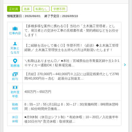
正社員
急募
転勤なし
学歴不問
情報更新日：2026/06/01
終了予定日：
2026/09/10
【多種多様な案件に携わる◎】当社の「土木施工管理者」とし
て、発注者との交渉や工事の見積書作成・契約締結などをお任せ
仕事内容
します！
【ご経験を活かして働く◎】学歴不問！《必須》◆土木施工管理
対象と
経験／ 土木施工管理技士をお持ちの方は尚歓迎いたします！
なる方
＼転勤はありません◎／ ■本社：宮城県仙台市青葉区錦ケ丘1-3-1
※マイカー通勤OK！駐車場完備…
勤務地
【月給】270,000円～440,000円※上記には固定残業代として27時
間/40,000円分～含む 超過分は別途支…
給与
400万円～650万円
初年度
年収
8：55～17：55 (月1回は 8：30～17：30)実働時間：8時間休憩時
勤務
時間
間：60分時間外労働有…
■月9休制（休日はシフト制）* 有給休暇：10～20日／入社後半年
休日
休暇
後10日付与* 育児休暇：取得実績…