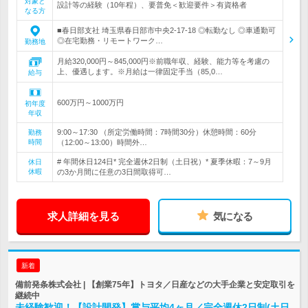
対象と
設計等の経験（10年程）、要普免＜歓迎要件＞有資格者
なる方
■春日部支社 埼玉県春日部市中央2-17-18 ◎転勤なし ◎車通勤可
◎在宅勤務・リモートワーク…
勤務地
月給320,000円～845,000円※前職年収、経験、能力等を考慮の
上、優遇します。※月給は一律固定手当（85,0…
給与
600万円～1000万円
初年度
年収
9:00～17:30 （所定労働時間：7時間30分）休憩時間：60分
勤務
時間
（12:00～13:00）時間外…
# 年間休日124日* 完全週休2日制（土日祝）* 夏季休暇：7～9月
休日
休暇
の3か月間に任意の3日間取得可…
求人詳細を見る
気になる
新着
備前発条株式会社 | 【創業75年】トヨタ／日産などの大手企業と安定取引を
継続中
未経験歓迎！【設計開発】賞与平均4ヶ月／完全週休2日制(土日