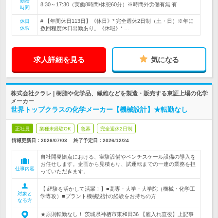
勤務
8:30～17:30（実働8時間/休憩60分）※時間外労働有無:有
時間
# 【年間休日113日】《休日》* 完全週休2日制（土・日）※年に
休日
休暇
数回程度休日出勤あり。《休暇》* …
求人詳細を見る
気になる
株式会社クラレ | 樹脂や化学品、繊維などを製造・販売する東証上場の化学
メーカー
世界トップクラスの化学メーカー【機械設計】★転勤なし
正社員
業種未経験OK
急募
完全週休2日制
情報更新日：2026/07/03
終了予定日：
2026/12/24
自社開発拠点における、実験設備やベンチスケール設備の導入を
お任せします。企画から見積もり、試運転までの一連の業務を担
仕事内容
っていただきます。
【 経験を活かして活躍！】■高専・大学・大学院（機械・化学工
対象と
学専攻）■プラント機械設計の経験をお持ちの方
なる方
★原則転勤なし！ 茨城県神栖市東和田36 【雇入れ直後】上記事