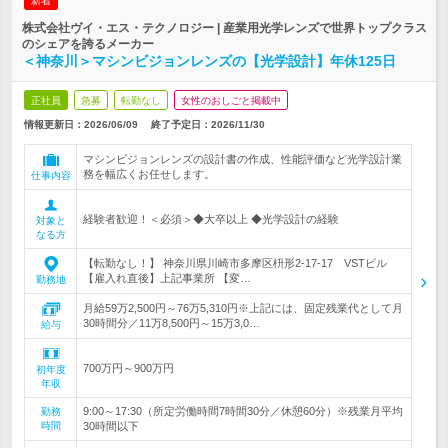
新着
株式会社ヴイ・エス・テクノロジー | 産業用光学レンズで世界トップクラス
のシェアを誇るメーカー
＜神奈川＞マシンビジョンレンズの【光学設計】年休125日
正社員
急募
転勤なし
女性のおしごと掲載中
情報更新日：2026/06/09
終了予定日：
2026/11/30
マシンビジョンレンズの設計書の作成、性能評価など光学設計業
務を幅広くお任せします。
仕事内容
経験者歓迎！＜必須＞◆大卒以上 ◆光学設計の経験
対象と
なる方
【転勤なし！】 神奈川県川崎市多摩区枡形2-17-17 VSTビル
【雇入れ直後】上記事業所 【変…
勤務地
月給59万2,500円～76万5,310円※上記には、固定残業代として月
30時間分／11万8,500円～15万3,0…
給与
700万円～900万円
初年度
年収
9:00～17:30（所定労働時間7時間30分／休憩60分）※残業月平均
勤務
時間
30時間以下