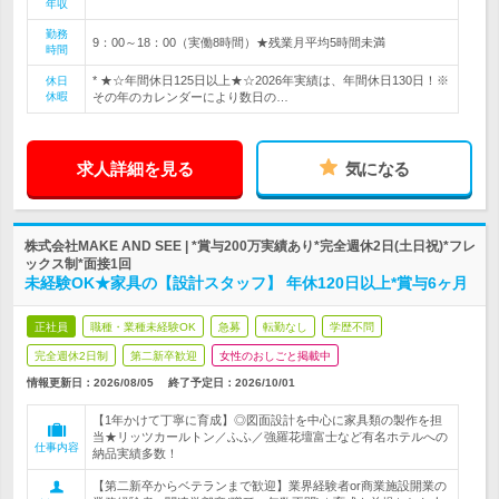
年収
勤務
9：00～18：00（実働8時間）★残業月平均5時間未満
時間
* ★☆年間休日125日以上★☆2026年実績は、年間休日130日！※
休日
休暇
その年のカレンダーにより数日の…
求人詳細を見る
気になる
株式会社MAKE AND SEE | *賞与200万実績あり*完全週休2日(土日祝)*フレ
ックス制*面接1回
未経験OK★家具の【設計スタッフ】 年休120日以上*賞与6ヶ月
正社員
職種・業種未経験OK
急募
転勤なし
学歴不問
完全週休2日制
第二新卒歓迎
女性のおしごと掲載中
情報更新日：2026/08/05
終了予定日：
2026/10/01
【1年かけて丁寧に育成】◎図面設計を中心に家具類の製作を担
当★リッツカールトン／ふふ／強羅花壇富士など有名ホテルへの
仕事内容
納品実績多数！
【第二新卒からベテランまで歓迎】業界経験者or商業施設開業の