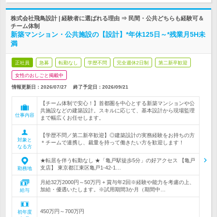
株式会社飛鳥設計 | 経験者に選ばれる理由 ⇒ 民間・公共どちらも経験可＆
チーム体制
新築マンション・公共施設の【設計】*年休125日～*残業月5H未
満
正社員
急募
転勤なし
学歴不問
完全週休2日制
第二新卒歓迎
女性のおしごと掲載中
情報更新日：2026/07/27
終了予定日：
2026/09/21
【チーム体制で安心！】首都圏を中心とする新築マンションや公
共施設などの建築設計。スキルに応じて、基本設計から現場監理
仕事内容
まで幅広くお任せします。
【学歴不問／第二新卒歓迎】◎建築設計の実務経験をお持ちの方
対象と
＊チームで連携し、裁量を持って働きたい方を歓迎します！
なる方
★転居を伴う転勤なし ★「亀戸駅徒歩5分」の好アクセス 【亀戸
支店】 東京都江東区亀戸1‐42‐1…
勤務地
月給32万2000円～50万円 + 賞与年2回※経験や能力を考慮の上、
加給・優遇いたします。※試用期間3か月（期間中…
給与
450万円～700万円
初年度