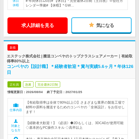
# 年間休日120日# 【休日】* 完全週休2日制（土日祝）※会社カ
休日
休暇
レンダー準拠# 【休暇】* GW…
求人詳細を見る
気になる
新着
エステック株式会社 | 搬送コンベヤのトップクラスシェアメーカー｜有給取
得率80%以上
コンベヤの【設計職】＊経験者歓迎＊賞与実績5.6ヶ月＊年休126
日
正社員
急募
完全週休2日制
情報更新日：2026/08/04
終了予定日：
2027/01/25
【有給取得率は全体で80%以上◎】さまざまな業界の製造工場で
材料や原料を搬送するためのコンベヤの「全体設計」をお任せし
仕事内容
ます！
【経験者大歓迎！】《必須》◆2Dもしくは、3DCADが使用可能
対象と
◇基本的なPC操作スキル ◇高卒以上
なる方