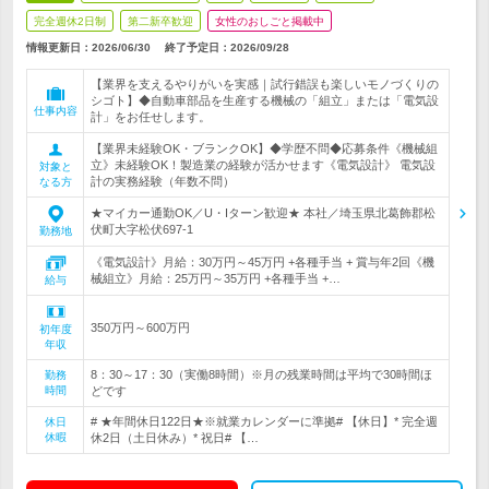
完全週休2日制
第二新卒歓迎
女性のおしごと掲載中
情報更新日：2026/06/30
終了予定日：
2026/09/28
【業界を支えるやりがいを実感｜試行錯誤も楽しいモノづくりの
シゴト】◆自動車部品を生産する機械の「組立」または「電気設
仕事内容
計」をお任せします。
【業界未経験OK・ブランクOK】◆学歴不問◆応募条件《機械組
立》未経験OK！製造業の経験が活かせます《電気設計》 電気設
対象と
計の実務経験（年数不問）
なる方
★マイカー通勤OK／U・Iターン歓迎★ 本社／埼玉県北葛飾郡松
伏町大字松伏697-1
勤務地
《電気設計》月給：30万円～45万円 +各種手当 + 賞与年2回《機
械組立》月給：25万円～35万円 +各種手当 +…
給与
350万円～600万円
初年度
年収
8：30～17：30（実働8時間）※月の残業時間は平均で30時間ほ
勤務
時間
どです
# ★年間休日122日★※就業カレンダーに準拠# 【休日】* 完全週
休日
休暇
休2日（土日休み）* 祝日# 【…