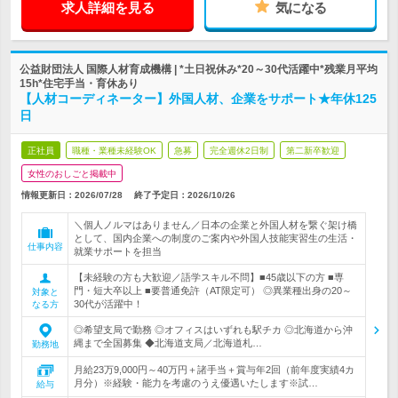
求人詳細を見る
気になる
公益財団法人 国際人材育成機構 | *土日祝休み*20～30代活躍中*残業月平均
15h*住宅手当・育休あり
【人材コーディネーター】外国人材、企業をサポート★年休125
日
正社員
職種・業種未経験OK
急募
完全週休2日制
第二新卒歓迎
女性のおしごと掲載中
情報更新日：2026/07/28
終了予定日：
2026/10/26
＼個人ノルマはありません／日本の企業と外国人材を繋ぐ架け橋
として、国内企業への制度のご案内や外国人技能実習生の生活・
仕事内容
就業サポートを担当
【未経験の方も大歓迎／語学スキル不問】■45歳以下の方 ■専
門・短大卒以上 ■要普通免許（AT限定可） ◎異業種出身の20～
対象と
30代が活躍中！
なる方
◎希望支局で勤務 ◎オフィスはいずれも駅チカ ◎北海道から沖
縄まで全国募集 ◆北海道支局／北海道札…
勤務地
月給23万9,000円～40万円＋諸手当＋賞与年2回（前年度実績4カ
月分）※経験・能力を考慮のうえ優遇いたします※試…
給与