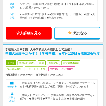
シフト制（実働8時間／休憩1時間）# 【シフト例】早番／8:30～
勤務
時間
17:30遅番／10:00～19:…
# ★年間休日125日以上★■完全週休2日制（土日休み）■祝日■夏
休日
休暇
季休暇（有給休暇2日）■年末年始休…
求人詳細を見る
気になる
学校法人三幸学園 | 大手学校法人の職員として活躍！
事務の経験を活かす！【学校事務】★年休125日★残業20h程度
正社員
業種未経験OK
急募
転勤なし
完全週休2日制
第二新卒歓迎
リモートワーク可
女性のおしごと掲載中
情報更新日：2026/07/24
終了予定日：
2026/10/22
「教育業界は完全未経験…」でも大丈夫！先輩職員がサポートし
ます♪教務事務や経理など幅広い事務スキルが身につきます！
仕事内容
＼中途入社の若手メンバー多数活躍中！教育業界未経験の方も大
対象と
歓迎♪／◆男女不問 ◆専門・短大卒以上 ◆事務職の経験
なる方