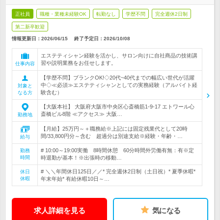
正社員
職種・業種未経験OK
転勤なし
学歴不問
完全週休2日制
第二新卒歓迎
情報更新日：2026/06/15
終了予定日：
2026/10/08
エステティシャン経験を活かし、サロン向けに自社商品の技術講
習や説明業務をお任せします。
仕事内容
【学歴不問】ブランクOK!◇20代~40代までの幅広い世代が活躍
中◇≪必須≫エステティシャンとしての実務経験（アルバイト経
対象と
験含む）
なる方
【大阪本社】 大阪府大阪市中央区心斎橋筋1-9-17 エトワール心
斎橋ビル8階 ≪アクセス≫ 大阪…
勤務地
【月給】25万円～＋職務給※上記には固定残業代として20時
間/33,800円分～含む 超過分は別途支給※経験・年齢・…
給与
# 10:00～19:00実働 8時間休憩 60分時間外労働有無：有※定
勤務
時間
時退勤が基本！※出張時の移動…
# ＼＼年間休日125日／／* 完全週休2日制（土日祝）* 夏季休暇*
休日
休暇
年末年始* 有給休暇10日～…
求人詳細を見る
気になる