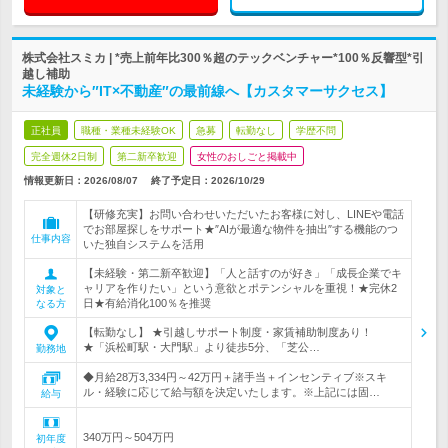
株式会社スミカ | *売上前年比300％超のテックベンチャー*100％反響型*引
越し補助
未経験から″IT×不動産″の最前線へ【カスタマーサクセス】
正社員
職種・業種未経験OK
急募
転勤なし
学歴不問
完全週休2日制
第二新卒歓迎
女性のおしごと掲載中
情報更新日：2026/08/07
終了予定日：
2026/10/29
【研修充実】お問い合わせいただいたお客様に対し、LINEや電話
でお部屋探しをサポート★″AIが最適な物件を抽出″する機能のつ
仕事内容
いた独自システムを活用
【未経験・第二新卒歓迎】「人と話すのが好き」「成長企業でキ
ャリアを作りたい」という意欲とポテンシャルを重視！★完休2
対象と
日★有給消化100％を推奨
なる方
【転勤なし】 ★引越しサポート制度・家賃補助制度あり！
★「浜松町駅・大門駅」より徒歩5分、「芝公…
勤務地
◆月給28万3,334円～42万円＋諸手当＋インセンティブ※スキ
ル・経験に応じて給与額を決定いたします。※上記には固…
給与
340万円～504万円
初年度