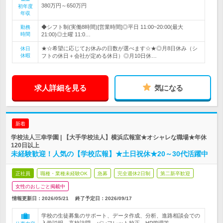
380万円～650万円
初年度
年収
◆シフト制(実働8時間)[営業時間]◎平日 11:00~20:00(最大
勤務
時間
21:00)◎土曜 11:0…
★☆希望に応じてお休みの日数が選べます☆★◎月8日休み（シ
休日
休暇
フトの休日＋会社が定める休日）◎月10日休…
求人詳細を見る
気になる
新着
学校法人三幸学園 | 【大手学校法人】横浜広報室★オシャレな職場★年休
120日以上
未経験歓迎！人気の【学校広報】★土日祝休★20～30代活躍中
正社員
職種・業種未経験OK
急募
完全週休2日制
第二新卒歓迎
女性のおしごと掲載中
情報更新日：2026/05/21
終了予定日：
2026/09/17
学校の生徒募集のサポート、データ作成、分析、進路相談会での