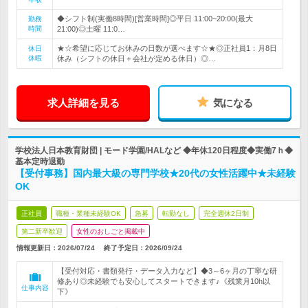
◆シフト制(実働8時間)[営業時間]◎平日 11:00~20:00(最大
勤務
時間
21:00)◎土曜 11:0…
★☆希望に応じてお休みの日数が選べます☆★◎正社員1：月8日
休日
休暇
休み（シフトの休日＋会社が定める休日）◎…
求人詳細を見る
気になる
学校法人日本教育財団 | モード学園/HALなど ◆年休120日程度◆実働7ｈ◆
基本定時退勤
【受付事務】国内最大級の専門学校★20代の女性活躍中★未経験
OK
正社員
職種・業種未経験OK
急募
転勤なし
完全週休2日制
第二新卒歓迎
女性のおしごと掲載中
情報更新日：2026/07/24
終了予定日：
2026/09/24
【受付対応・書類発行・データ入力など】◆3～6ヶ月の丁寧な研
修あり◎未経験でも安心してスタートできます♪《残業月10h以
仕事内容
下》