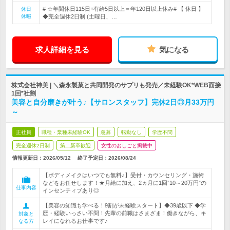
# ☆年間休日115日+有給5日以上＝年120日以上休み# 【 休日 】
休日
休暇
◆完全週休2日制 (土曜日、…
求人詳細を見る
気になる
株式会社神美 | ＼森永製菓と共同開発のサプリも発売／未経験OK*WEB面接
1回*社割
美容と自分磨きが叶う♪【サロンスタッフ】完休2日◎月33万円
～
正社員
職種・業種未経験OK
急募
転勤なし
学歴不問
完全週休2日制
第二新卒歓迎
女性のおしごと掲載中
情報更新日：2026/05/12
終了予定日：
2026/08/24
【ボディメイクはいつでも無料♪】受付・カウンセリング・施術
などをお任せします！★月給に加え、2ヵ月に1回”10～20万円”の
仕事内容
インセンティブあり◎
【美容の知識も学べる！9割が未経験スタート】◆39歳以下 ◆学
歴・経験いっさい不問！先輩の前職はさまざま！働きながら、キ
対象と
レイになれるお仕事です♪
なる方