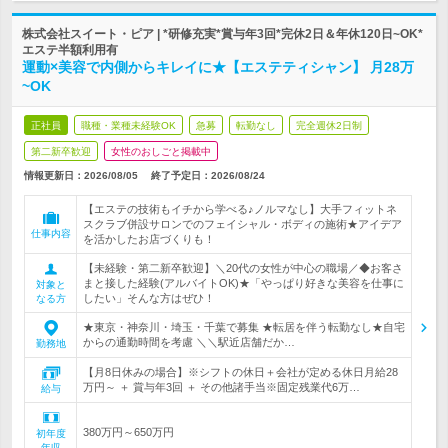
株式会社スイート・ピア | *研修充実*賞与年3回*完休2日＆年休120日~OK*
エステ半額利用有
運動×美容で内側からキレイに★【エステティシャン】 月28万
~OK
正社員
職種・業種未経験OK
急募
転勤なし
完全週休2日制
第二新卒歓迎
女性のおしごと掲載中
情報更新日：2026/08/05
終了予定日：
2026/08/24
【エステの技術もイチから学べる♪ノルマなし】大手フィットネ
スクラブ併設サロンでのフェイシャル・ボディの施術★アイデア
仕事内容
を活かしたお店づくりも！
【未経験・第二新卒歓迎】＼20代の女性が中心の職場／◆お客さ
まと接した経験(アルバイトOK)★「やっぱり好きな美容を仕事に
対象と
したい」そんな方はぜひ！
なる方
★東京・神奈川・埼玉・千葉で募集 ★転居を伴う転勤なし★自宅
からの通勤時間を考慮 ＼＼駅近店舗だか…
勤務地
【月8日休みの場合】※シフトの休日＋会社が定める休日月給28
万円～ ＋ 賞与年3回 ＋ その他諸手当※固定残業代6万…
給与
380万円～650万円
初年度
年収