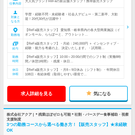
大人気ブランドReFaの新店舗スタッフ！携帯販売スタッフ
仕事内容
学歴・経験不問・未経験者・社会人デビュー・第二新卒、大歓
対象と
迎！20代30代が活躍中！
なる方
【ReFa販売スタッフ】 愛知県・岐阜県内の各大型商業施設（イ
オンモール、ららぽーと、アウトレット…
勤務地
【ReFa販売スタッフ】・月給：240,000円 ＋ インセンティブ・
経験・能力を考慮の上、決定いたします。・試用期…
給与
【ReFa販売スタッフ】10:00～20:00の間でのシフト制（実働8時
勤務
時間
間／休憩1時間）・残業・休日…
【ReFa販売スタッフ】・月8～9日休み（シフト制）・年間休日
休日
休暇
108日・有給休暇（取得しやすい環境で…
求人詳細を見る
気になる
株式会社アクア | ＊残業ほぼゼロも可能＊社割・バースデー食事補助・視察
支援制度
3つの勤務コースから選べる働き方！【販売スタッフ】★未経験
OK