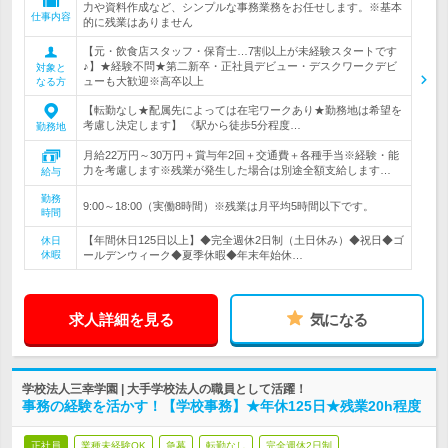
力や資料作成など、シンプルな事務業務をお任せします。※基本
仕事内容
的に残業はありません
【元・飲食店スタッフ・保育士…7割以上が未経験スタートです
♪】★経験不問★第二新卒・正社員デビュー・デスクワークデビ
対象と
ューも大歓迎※高卒以上
なる方
【転勤なし★配属先によっては在宅ワークあり★勤務地は希望を
考慮し決定します】 《駅から徒歩5分程度…
勤務地
月給22万円～30万円＋賞与年2回＋交通費＋各種手当※経験・能
力を考慮します※残業が発生した場合は別途全額支給します…
給与
勤務
9:00～18:00（実働8時間）※残業は月平均5時間以下です。
時間
【年間休日125日以上】◆完全週休2日制（土日休み）◆祝日◆ゴ
休日
休暇
ールデンウィーク◆夏季休暇◆年末年始休…
求人詳細を見る
気になる
学校法人三幸学園 | 大手学校法人の職員として活躍！
事務の経験を活かす！【学校事務】★年休125日★残業20h程度
正社員
業種未経験OK
急募
転勤なし
完全週休2日制