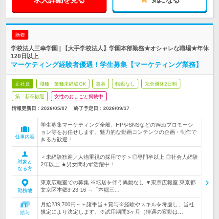
新着
学校法人三幸学園 | 【大手学校法人】学園本部勤務★オシャレな職場★年休
120日以上
マーケティング経験者優遇！学生募集【マーケティング業務】
正社員
職種・業種未経験OK
急募
転勤なし
完全週休2日制
第二新卒歓迎
女性のおしごと掲載中
情報更新日：2026/05/07
終了予定日：
2026/09/17
学生募集マーケティング全般、HPやSNSなどのWebプロモーシ
ョン等をお任せします。魅力的な動画コンテンツの企画・制作で
仕事内容
きる方歓迎！
＜未経験歓迎／人物重視の採用です＞◎専門卒以上 ◎社会人経験
対象と
2年以上 ★男女問わず活躍中！
なる方
東京広報室での募集 ※転居を伴う異動なし ▼東京広報室 東京都
文京区本郷3-23-16 →「本郷三…
勤務地
月給239,700円～＋諸手当＋賞与※経験やスキルを考慮し、当社
規定により決定します。※試用期間3ヶ月（待遇の変動は…
給与