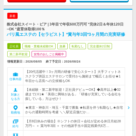
新着
株式会社スイート・ピア | 3年目で年収600万円可 *完休2日＆年休120日
~OK *産育休取得100％
バリ風エステの【セラピスト】*賞与年3回*3ヶ月間の充実研修
正社員
職種・業種未経験OK
急募
転勤なし
完全週休2日制
第二新卒歓迎
女性のおしごと掲載中
情報更新日：2026/08/05
終了予定日：
2026/08/24
【20代活躍中！3ヶ月間の研修で安心スタート】大手フィットネ
スクラブ併設エステサロンで受付から施術まで幅広くお任せ★1
仕事内容
年目から店長への立候補もOK
【未経験・第二新卒歓迎！正社員デビューOK】◆高卒以上◆32
歳まで(※)★「美容に興味がある」「研修が充実している会社を
対象と
探している」方はぜひ！
なる方
★東京・神奈川・埼玉・千葉で募集 ★転居を伴う転勤なし★自宅
からの通勤時間を考慮 ＼＼駅近店舗だか…
勤務地
【月8日休みの場合】※シフトの休日＋会社が定める休日月給28
万円～ ＋ 賞与年3回 ＋ その他諸手当※固定残業代6万…
給与