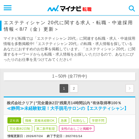
エステティシャン 20代に関する求人・転職・中途採用
情報＜8/7（金）更新＞
マイナビ転職では「エステティシャン 20代」に関連する転職・求人・中途採用
情報を多数掲載中!「エステティシャン 20代」の転職・求人情報を探している
あなたにおすすめのお仕事を掲載しています。「エステティシャン 20代」に関
連するキーワードからも転職・求人情報をお探しいただけるので、あなたにぴ
ったりのお仕事を見つけてみてください!
1～50件 (全77件中)
1
2
株式会社クリア | *完全週休2日*残業月14時間以内 *有休取得率100％
≪静岡≫未経験歓迎！大手脱毛サロンの【エステティシャン】
正社員
職種・業種未経験OK
急募
転勤なし
学歴不問
完全週休2日制
第二新卒歓迎
女性のおしごと掲載中
情報更新日：2026/07/24
終了予定日：
2027/01/14