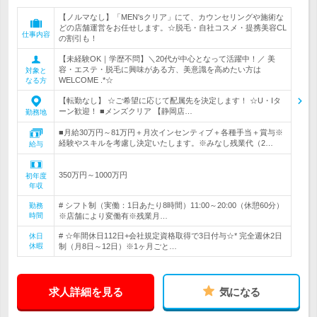
【ノルマなし】「MEN'sクリア」にて、カウンセリングや施術な
どの店舗運営をお任せします。☆脱毛・自社コスメ・提携美容CL
仕事内容
の割引も！
【未経験OK｜学歴不問】＼20代が中心となって活躍中！／ 美
容・エステ・脱毛に興味がある方、美意識を高めたい方は
対象と
WELCOME .*☆
なる方
【転勤なし】 ☆ご希望に応じて配属先を決定します！ ☆U・Iタ
ーン歓迎！ ■メンズクリア 【静岡店…
勤務地
■月給30万円～81万円＋月次インセンティブ＋各種手当＋賞与※
経験やスキルを考慮し決定いたします。※みなし残業代（2…
給与
350万円～1000万円
初年度
年収
# シフト制（実働：1日あたり8時間）11:00～20:00（休憩60分）
勤務
時間
※店舗により変働有※残業月…
# ☆年間休日112日+会社規定資格取得で3日付与☆* 完全週休2日
休日
休暇
制（月8日～12日）※1ヶ月ごと…
求人詳細を見る
気になる