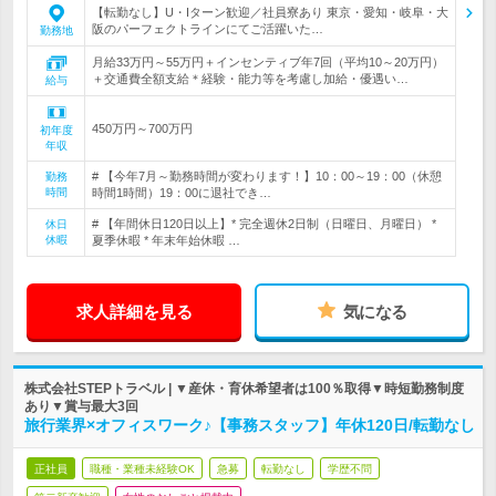
【転勤なし】U・Iターン歓迎／社員寮あり 東京・愛知・岐阜・大
阪のパーフェクトラインにてご活躍いた…
勤務地
月給33万円～55万円＋インセンティブ年7回（平均10～20万円）
＋交通費全額支給＊経験・能力等を考慮し加給・優遇い…
給与
450万円～700万円
初年度
年収
# 【今年7月～勤務時間が変わります！】10：00～19：00（休憩
勤務
時間
時間1時間）19：00に退社でき…
# 【年間休日120日以上】* 完全週休2日制（日曜日、月曜日） *
休日
休暇
夏季休暇 * 年末年始休暇 …
求人詳細を見る
気になる
株式会社STEPトラベル | ▼産休・育休希望者は100％取得▼時短勤務制度
あり▼賞与最大3回
旅行業界×オフィスワーク♪【事務スタッフ】年休120日/転勤なし
正社員
職種・業種未経験OK
急募
転勤なし
学歴不問