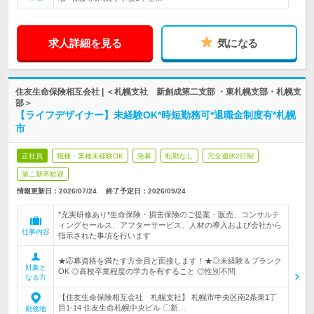
求人詳細を見る
気になる
住友生命保険相互会社 | ＜札幌支社 新創成第二支部 ・東札幌支部・札幌支
部＞
【ライフデザイナー】未経験OK*時短勤務可*退職金制度有*札幌
市
正社員
職種・業種未経験OK
急募
転勤なし
完全週休2日制
第二新卒歓迎
情報更新日：2026/07/24
終了予定日：
2026/09/24
*充実研修あり*生命保険・損害保険のご提案・販売、コンサルテ
ィングセールス、アフターサービス、人材の導入および会社から
仕事内容
指示された事項を行います
★応募資格を満たす方全員と面接します！★◎未経験＆ブランク
対象と
OK ◎高校卒業程度の学力を有すること ◎性別不問
なる方
【住友生命保険相互会社 札幌支社】 札幌市中央区南2条東1丁
目1-14 住友生命札幌中央ビル 〇新…
勤務地