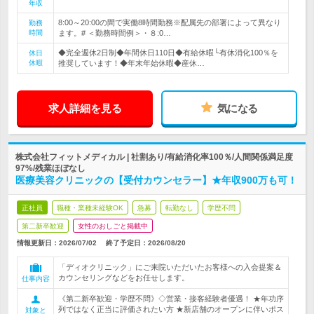
年収
8:00～20:00の間で実働8時間勤務※配属先の部署によって異なり
勤務
時間
ます。# ＜勤務時間例＞・８:0…
◆完全週休2日制◆年間休日110日◆有給休暇└有休消化100％を
休日
休暇
推奨しています！◆年末年始休暇◆産休…
求人詳細を見る
気になる
株式会社フィットメディカル | 社割あり/有給消化率100％/人間関係満足度
97%/残業ほぼなし
医療美容クリニックの【受付カウンセラー】★年収900万も可！
正社員
職種・業種未経験OK
急募
転勤なし
学歴不問
第二新卒歓迎
女性のおしごと掲載中
情報更新日：2026/07/02
終了予定日：
2026/08/20
「ディオクリニック」にご来院いただいたお客様への入会提案＆
カウンセリングなどをお任せします。
仕事内容
《第二新卒歓迎・学歴不問》◇営業・接客経験者優遇！ ★年功序
列ではなく正当に評価されたい方 ★新店舗のオープンに伴いポス
対象と