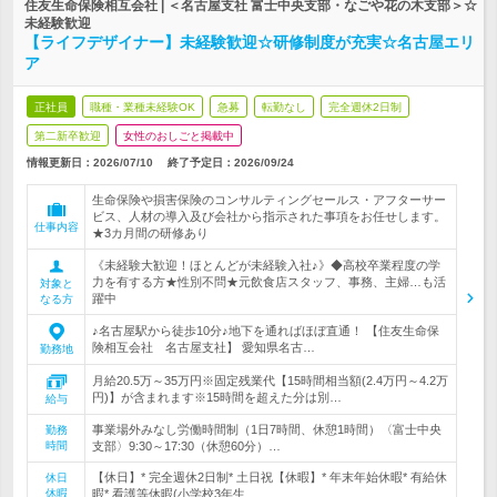
住友生命保険相互会社 | ＜名古屋支社 富士中央支部・なごや花の木支部＞☆
未経験歓迎
【ライフデザイナー】未経験歓迎☆研修制度が充実☆名古屋エリ
ア
正社員
職種・業種未経験OK
急募
転勤なし
完全週休2日制
第二新卒歓迎
女性のおしごと掲載中
情報更新日：2026/07/10
終了予定日：
2026/09/24
生命保険や損害保険のコンサルティングセールス・アフターサー
ビス、人材の導入及び会社から指示された事項をお任せします。
仕事内容
★3カ月間の研修あり
《未経験大歓迎！ほとんどが未経験入社♪》◆高校卒業程度の学
力を有する方★性別不問★元飲食店スタッフ、事務、主婦…も活
対象と
躍中
なる方
♪名古屋駅から徒歩10分♪地下を通ればほぼ直通！ 【住友生命保
険相互会社 名古屋支社】 愛知県名古…
勤務地
月給20.5万～35万円※固定残業代【15時間相当額(2.4万円～4.2万
円)】が含まれます※15時間を超えた分は別…
給与
事業場外みなし労働時間制（1日7時間、休憩1時間）〈富士中央
勤務
時間
支部〉9:30～17:30（休憩60分）…
【休日】* 完全週休2日制* 土日祝【休暇】* 年末年始休暇* 有給休
休日
休暇
暇* 看護等休暇(小学校3年生…