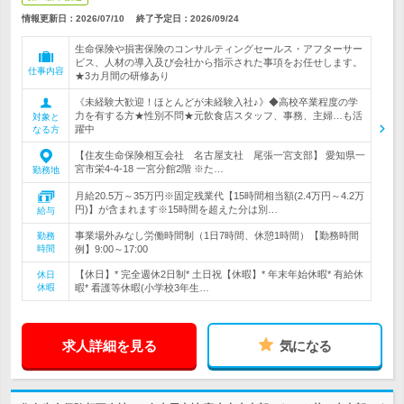
情報更新日：2026/07/10
終了予定日：
2026/09/24
生命保険や損害保険のコンサルティングセールス・アフターサー
ビス、人材の導入及び会社から指示された事項をお任せします。
仕事内容
★3カ月間の研修あり
《未経験大歓迎！ほとんどが未経験入社♪》◆高校卒業程度の学
力を有する方★性別不問★元飲食店スタッフ、事務、主婦…も活
対象と
躍中
なる方
【住友生命保険相互会社 名古屋支社 尾張一宮支部】 愛知県一
宮市栄4-4-18 一宮分館2階 ※た…
勤務地
月給20.5万～35万円※固定残業代【15時間相当額(2.4万円～4.2万
円)】が含まれます※15時間を超えた分は別…
給与
事業場外みなし労働時間制（1日7時間、休憩1時間）【勤務時間
勤務
時間
例】9:00～17:00
【休日】* 完全週休2日制* 土日祝【休暇】* 年末年始休暇* 有給休
休日
休暇
暇* 看護等休暇(小学校3年生…
求人詳細を見る
気になる