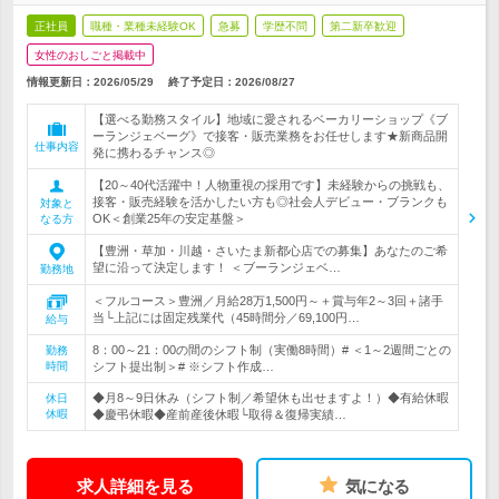
正社員
職種・業種未経験OK
急募
学歴不問
第二新卒歓迎
女性のおしごと掲載中
情報更新日：2026/05/29
終了予定日：
2026/08/27
【選べる勤務スタイル】地域に愛されるベーカリーショップ《ブ
ーランジェベーグ》で接客・販売業務をお任せします★新商品開
仕事内容
発に携わるチャンス◎
【20～40代活躍中！人物重視の採用です】未経験からの挑戦も、
接客・販売経験を活かしたい方も◎社会人デビュー・ブランクも
対象と
OK＜創業25年の安定基盤＞
なる方
【豊洲・草加・川越・さいたま新都心店での募集】あなたのご希
望に沿って決定します！ ＜ブーランジェベ…
勤務地
＜フルコース＞豊洲／月給28万1,500円～＋賞与年2～3回＋諸手
当└上記には固定残業代（45時間分／69,100円…
給与
8：00～21：00の間のシフト制（実働8時間）# ＜1～2週間ごとの
勤務
時間
シフト提出制＞# ※シフト作成…
◆月8～9日休み（シフト制／希望休も出せますよ！）◆有給休暇
休日
休暇
◆慶弔休暇◆産前産後休暇└取得＆復帰実績…
求人詳細を見る
気になる