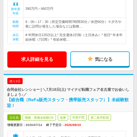
390万円～660万円
初年度
年収
9：00～17：30（所定労働時間7時間30分／休憩60分）※夕方や
勤務
時間
夜に訪問が発生した場合などは勤務…
# 年間休日125日以上* 完全週休2日制（土日休み）* 祝日* 年末年
休日
休暇
始休暇（7日間）* 有給休暇…
求人詳細を見る
気になる
残り2日
合同会社レンショー | ＼7月18日(土) マイナビ転職フェア名古屋でお会いし
ましょう♪／
【総合職（ReFa販売スタッフ・携帯販売スタッフ）】未経験歓
迎！
正社員
職種・業種未経験OK
急募
学歴不問
第二新卒歓迎
情報更新日：2026/07/14
終了予定日：
2026/08/10