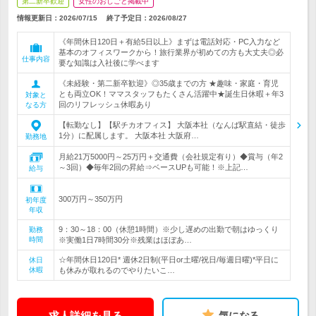
第二新卒歓迎
女性のおしごと掲載中
情報更新日：2026/07/15
終了予定日：
2026/08/27
《年間休日120日＋有給5日以上》まずは電話対応・PC入力など
基本のオフィスワークから！旅行業界が初めての方も大丈夫◎必
仕事内容
要な知識は入社後に学べます
《未経験・第二新卒歓迎》◎35歳までの方 ★趣味・家庭・育児
とも両立OK！ママスタッフもたくさん活躍中★誕生日休暇＋年3
対象と
回のリフレッシュ休暇あり
なる方
【転勤なし】【駅チカオフィス】 大阪本社（なんば駅直結・徒歩
1分）に配属します。 大阪本社 大阪府…
勤務地
月給21万5000円～25万円＋交通費（会社規定有り）◆賞与（年2
～3回）◆毎年2回の昇給⇒ベースUPも可能！※上記…
給与
300万円～350万円
初年度
年収
9：30～18：00（休憩1時間）※少し遅めの出勤で朝はゆっくり
勤務
時間
※実働1日7時間30分※残業はほぼあ…
☆年間休日120日* 週休2日制(平日or土曜/祝日/毎週日曜)*平日に
休日
休暇
も休みが取れるのでやりたいこ…
求人詳細を見る
気になる