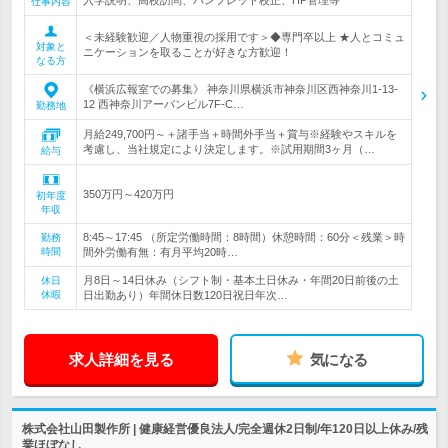
入学説明、高校訪問、パンフレット校正、HP管理等
仕事内容
＜未経験歓迎／人物重視の採用です＞◆専門卒以上 ★人とコミュ
対象と
ニケーションを取ることが好きな方歓迎！
なる方
《横浜広報室での募集》 神奈川県横浜市神奈川区西神奈川1-13-
12 西神奈川アーバンビル7F-C…
勤務地
月給249,700円～＋諸手当＋時間外手当＋賞与※経験やスキルを
考慮し、当社規定により決定します。※試用期間3ヶ月（…
給与
350万円～420万円
初年度
年収
8:45～17:45 （所定労働時間：8時間）休憩時間：60分＜残業＞時
勤務
時間
間外労働有無：有月平均20時…
月8日～14日休み（シフト制・基本土日休み・年間20日前後の土
休日
休暇
日出勤あり）年間休日数120日祝日年次…
求人詳細を見る
気になる
株式会社山田製作所 | 健康経営優良法人/完全週休2日制/年120日以上休み/残
業ほぼなし