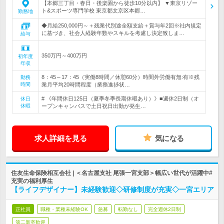
【本郷三丁目・春日・後楽園から徒歩10分以内】 ▼東京リゾー
ト&スポーツ専門学校 東京都文京区本郷…
勤務地
◆月給250,000円～＋残業代別途全額支給＋賞与年2回※社内規定
に基づき、社会人経験年数やスキルを考慮し決定致しま…
給与
350万円～400万円
初年度
年収
8：45～17：45（実働8時間／休憩60分）時間外労働有無:有※残
勤務
時間
業月平均20時間程度（業務進捗状…
# 《年間休日125日（夏季冬季長期休暇あり）》■週休2日制（オ
休日
休暇
ープンキャンパスで土日祝日出勤が発生…
求人詳細を見る
気になる
住友生命保険相互会社 | ＜名古屋支社 尾張一宮支部＞幅広い世代が活躍中#
充実の福利厚生
【ライフデザイナー】未経験歓迎◇研修制度が充実◇一宮エリア
正社員
職種・業種未経験OK
急募
転勤なし
完全週休2日制
第二新卒歓迎