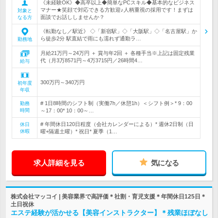
《未経験OK》◆高卒以上◆簡単なPCスキル◆基本的なビジネス
マナー★笑顔で対応できる方歓迎♪人柄重視の採用です！まずは
対象と
面談でお話ししませんか？
なる方
《転勤なし／駅近》 ◇「新宿駅」◇「大阪駅」◇「名古屋駅」か
ら徒歩2分 駅直結で雨にも濡れず通勤ラ…
勤務地
月給21万円～24万円 ＋ 賞与年2回 ＋ 各種手当※上記は固定残業
代（月3万8571円～4万3715円／26時間4…
給与
300万円～340万円
初年度
年収
# 1日8時間のシフト制（実働7h／休憩1h）＜シフト例＞* 9：00
勤務
時間
～17：00* 10：00～…
# 年間休日120日程度（会社カレンダーによる）* 週休2日制（日
休日
休暇
曜+隔週土曜）* 祝日* 夏季（1…
求人詳細を見る
気になる
株式会社マッコイ | 美容業界で高評価＊社割・育児支援＊年間休日125日＊
土日祝休
エステ経験が活かせる【美容インストラクター】＊残業ほぼなし