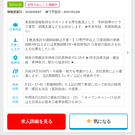
契約社員
女性のおしごと掲載中
情報更新日：2026/08/07
終了予定日：
2027/01/28
美容師資格取得をサポートする専任教員として、学科指導やクラ
ス運営、就職支援などをお任せします。★年末年始、長期休暇あ
仕事内容
り♪
【 教員免許や講師経験は不要！】◎専門卒以上 ◎美容師の実務
経験4年以上または実務経験2年+美容師免許 ◎美容の面白さを伝
対象と
える仕事をしたい方
なる方
神奈川県横浜市神奈川区西神奈川1‐19‐6 ★JR京浜東北線・横浜
線「東神奈川」駅から徒歩5分 ★…
勤務地
月給24万3100円～※経験・能力を考慮のうえ、当社規程により優
遇します。【試用期間】3ヶ月／上記と同条件です。
給与
9:15～17:45（実働8時間）※上記の間で希望に沿って担当の時間
勤務
時間
帯・曜日を決定（原則自由）※授業…
年間休日120日◎週休2日制(土・日) └ オープンキャンパス以外
休日
休暇
は土日休みが基本◎春季休暇◎ＧＷ◎…
求人詳細を見る
気になる