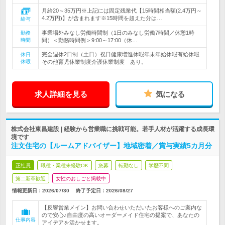
月給20～35万円※上記には固定残業代【15時間相当額(2.4万円～
4.2万円)】が含まれます※15時間を超えた分は…
給与
事業場外みなし労働時間制（1日のみなし労働7時間／休憩1時
勤務
時間
間）＜勤務時間例＞9:00～17:00（休…
完全週休2日制（土日）祝日健康増進休暇年末年始休暇有給休暇
休日
休暇
その他育児休業制度介護休業制度 あり。
求人詳細を見る
気になる
株式会社東昌建設 | 経験から営業職に挑戦可能。若手人材が活躍する成長環
境です
注文住宅の【ルームアドバイザー】地域密着／賞与実績5カ月分
正社員
職種・業種未経験OK
急募
転勤なし
学歴不問
第二新卒歓迎
女性のおしごと掲載中
情報更新日：2026/07/30
終了予定日：
2026/08/27
【反響営業メイン】お問い合わせいただいたお客様へのご案内な
ので安心♪自由度の高いオーダーメイド住宅の提案で、あなたの
仕事内容
アイデアを活かせます。