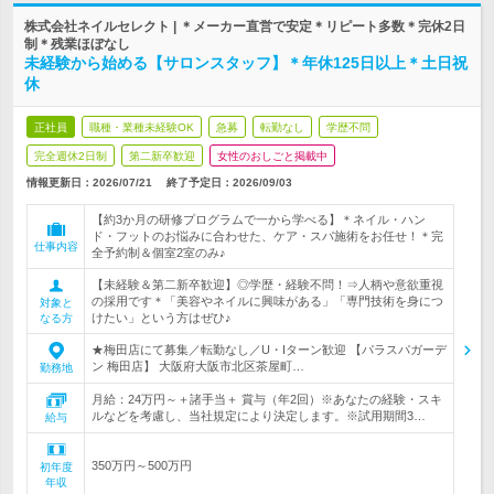
株式会社ネイルセレクト | ＊メーカー直営で安定＊リピート多数＊完休2日
制＊残業ほぼなし
未経験から始める【サロンスタッフ】＊年休125日以上＊土日祝
休
正社員
職種・業種未経験OK
急募
転勤なし
学歴不問
完全週休2日制
第二新卒歓迎
女性のおしごと掲載中
情報更新日：2026/07/21
終了予定日：
2026/09/03
【約3か月の研修プログラムで一から学べる】＊ネイル・ハン
ド・フットのお悩みに合わせた、ケア・スパ施術をお任せ！＊完
仕事内容
全予約制＆個室2室のみ♪
【未経験＆第二新卒歓迎】◎学歴・経験不問！⇒人柄や意欲重視
の採用です＊「美容やネイルに興味がある」「専門技術を身につ
対象と
けたい」という方はぜひ♪
なる方
★梅田店にて募集／転勤なし／U・Iターン歓迎 【パラスパガーデ
ン 梅田店】 大阪府大阪市北区茶屋町…
勤務地
月給：24万円～＋諸手当＋ 賞与（年2回）※あなたの経験・スキ
ルなどを考慮し、当社規定により決定します。※試用期間3…
給与
350万円～500万円
初年度
年収