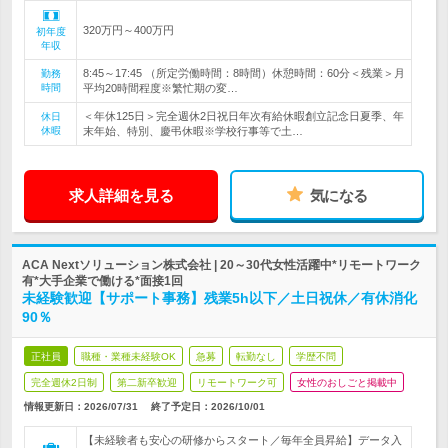
320万円～400万円
初年度
年収
8:45～17:45 （所定労働時間：8時間）休憩時間：60分＜残業＞月
勤務
時間
平均20時間程度※繁忙期の変…
＜年休125日＞完全週休2日祝日年次有給休暇創立記念日夏季、年
休日
休暇
末年始、特別、慶弔休暇※学校行事等で土…
求人詳細を見る
気になる
ACA Nextソリューション株式会社 | 20～30代女性活躍中*リモートワーク
有*大手企業で働ける*面接1回
未経験歓迎【サポート事務】残業5h以下／土日祝休／有休消化
90％
正社員
職種・業種未経験OK
急募
転勤なし
学歴不問
完全週休2日制
第二新卒歓迎
リモートワーク可
女性のおしごと掲載中
情報更新日：2026/07/31
終了予定日：
2026/10/01
【未経験者も安心の研修からスタート／毎年全員昇給】データ入