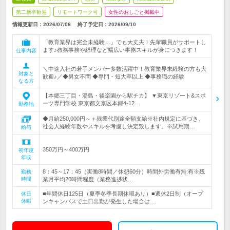
第二新卒歓迎
リモートワーク可
女性のおしごと掲載中
情報更新日：2026/07/06
終了予定日：
2026/09/10
「教育業界は完全未経験…」でも大丈夫！先輩職員がサポートし
ます♪教務事務や経理など幅広い事務スキルが身につきます！
仕事内容
＼中途入社の若手メンバー多数活躍中！教育業界未経験の方も大
対象と
歓迎♪／◆男女不問 ◆専門・短大卒以上 ◆事務職の経験
なる方
【本郷三丁目・湯島・後楽園から駅チカ】 ▼東京リゾート&スポ
ーツ専門学校 東京都文京区本郷4-12…
勤務地
◆月給250,000円～＋残業代別途全額支給※社内規定に基づき、
社会人経験年数やスキルを考慮し決定致します。※試用期…
給与
350万円～400万円
初年度
年収
8：45～17：45（実働8時間／休憩60分）時間外労働有無:有※残
勤務
時間
業月平均20時間程度（業務進捗状…
■年間休日125日（夏季冬季長期休暇あり）■週休2日制（オープ
休日
休暇
ンキャンパスで土日出勤が発生した場合は…