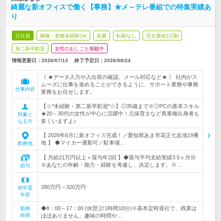
綺麗な新オフィスで働く【事務】★メ～テレ番組での特集実績あ
り
正社員
職種・業種未経験OK
急募
転勤なし
完全週休2日制
第二新卒歓迎
女性のおしごと掲載中
情報更新日：2026/07/13
終了予定日：
2026/08/24
《 ★データ入力や入出荷の確認、メール対応など★ 》 社内がス
ムーズに仕事を進めることができるように、サポート業務や事務
仕事内容
業務をお任せします。
【☆*未経験・第二新卒歓迎*☆】◎35歳まで※◎PCの基本スキル
★20～30代の女性が中心に活躍中！元保育士など異業種出身者も
対象と
多くいますよ♪
なる方
【 2026年6月に新オフィス完成！／愛知県あま市花正七反地19番
地 】 ◆マイカー通勤可／駐車場…
勤務地
【 月給21万円以上＋賞与年2回 】◆賞与平均支給実績3.5ヶ月分
※あなたの年齢・能力・経験を考慮し、決定します。※…
給与
280万円～320万円
初年度
年収
◆8：00～17：00 (休憩 計1時間10分)※基本定時退社で、残業は
勤務
時間
ほぼありません。趣味の時間や…