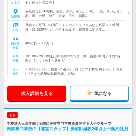
トも続々と増加中！
なる方
★転勤なし ★札幌、仙台、東京、横浜、川崎、千葉、さいたま、
名古屋、大阪、神戸、京都、広島、福岡の…
勤務地
月給36.5万円～53万円＋インセンティブ※みなし残業（20時間
分・32,353円以上）が含まれます。超過分は別途支…
給与
400万円～900万円
初年度
年収
10：00～20：00上記時間の中でシフト制（実働8時間／休憩1時
勤務
時間
間）【シフト例】* 早番 10：0…
＜年間休日110日程度＞* 週休2日制（シフト制/月8日～9日）※月
休日
休暇
に3日ほど希望休取得可能。店舗に…
求人詳細を見る
気になる
新着
学校法人三幸学園 | 全国に美容専門学校を展開する大手グループ
美容専門学校の【運営スタッフ】美容師経験2年以上※契約社員