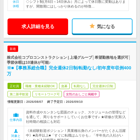
◇シフト制(月6日～14日休み）月によって休日数に変動はありま
休日
休暇
すが、閑散期にはしっかり休めるのが特徴…
求人詳細を見る
気になる
新着
株式会社コプロコンストラクション | 上場グループ│希望勤務地を選択可│
季節休暇は10連休が可能♪
※■【事務系総合職】完全週休2日制/転勤なし/初年度年収例400
万
正社員
職種・業種未経験OK
急募
転勤なし
完全週休2日制
第二新卒歓迎
リモートワーク可
女性のおしごと掲載中
情報更新日：2026/08/07
終了予定日：
2026/09/10
資料作成やカンタンな図面のチェック、スケジュールの管理など
を通して、周りをサポートしていくお仕事です♪ ★研修が充実/入
仕事内容
社時期の相談にも対応
《未経験歓迎ポジション！異業種出身のメンバーがたくさん活躍
中》■高卒以上■「すぐに転職はムリかも」「半年先の入社がい
対象と
い」など入社時期も相談OK