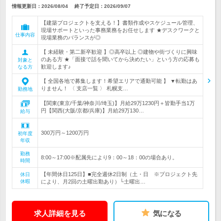
情報更新日：2026/08/04
終了予定日：
2026/09/07
【建築プロジェクトを支える！】書類作成やスケジュール管理、
現場サポートといった事務業務をお任せします ★デスクワークと
仕事内容
現場業務のバランスが◎
【 未経験・第二新卒歓迎 】◎高卒以上 ◎建物や街づくりに興味
のある方 ★「面接で話を聞いてから決めたい」という方の応募も
対象と
歓迎します♪
なる方
【 全国各地で募集します！希望エリアで通勤可能 】 ▼転勤はあ
りません！ 〈 支店一覧 〉 札幌支…
勤務地
【関東(東京/千葉/神奈川/埼玉)】月給29万1230円＋皆勤手当1万
円【関西(大阪/京都/兵庫)】月給29万130…
給与
300万円～1200万円
初年度
年収
勤務
8:00～17:00※配属先により9：00～18：00の場合あり。
時間
【年間休日125日】■完全週休2日制（土・日 ※プロジェクト先
休日
休暇
により、月2回の土曜出勤あり）└土曜出…
求人詳細を見る
気になる