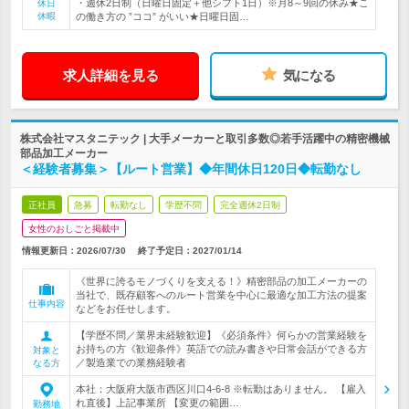
・週休2日制（日曜日固定＋他シフト1日）※月8～9回の休み★こ
休日
休暇
の働き方の ”ココ” がいい★日曜日固…
求人詳細を見る
気になる
株式会社マスタニテック | 大手メーカーと取引多数◎若手活躍中の精密機械
部品加工メーカー
＜経験者募集＞【ルート営業】◆年間休日120日◆転勤なし
正社員
急募
転勤なし
学歴不問
完全週休2日制
女性のおしごと掲載中
情報更新日：2026/07/30
終了予定日：
2027/01/14
《世界に誇るモノづくりを支える！》精密部品の加工メーカーの
当社で、既存顧客へのルート営業を中心に最適な加工方法の提案
仕事内容
などをお任せします。
【学歴不問／業界未経験歓迎】《必須条件》何らかの営業経験を
お持ちの方《歓迎条件》英語での読み書きや日常会話ができる方
対象と
／製造業での業務経験者
なる方
本社：大阪府大阪市西区川口4-6-8 ※転勤はありません。 【雇入
れ直後】上記事業所 【変更の範囲…
勤務地