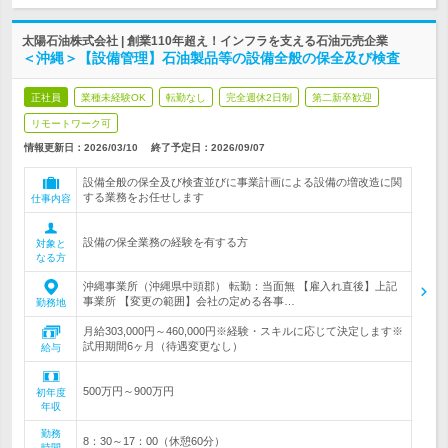
太陽石油株式会社 | 創業110年超え！インフラを支える石油元売企業
＜沖縄＞【設備管理】石油製品等の設備全般の保全及び検査
正社員
業種未経験OK
転勤なし
完全週休2日制
第二新卒歓迎
リモートワーク可
情報更新日：2026/03/10
終了予定日：
2026/09/07
設備全般の保全及び検査並びに事業計画による設備の増改造に関
する業務をお任せします
仕事内容
設備の保全業務の経験を有する方
対象と
なる方
沖縄事業所（沖縄県中頭郡） 転勤：当面無 【雇入れ直後】上記
事業所 【変更の範囲】会社の定める各事…
勤務地
月給303,000円～460,000円※経験・スキルに応じて決定します※
試用期間6ヶ月（待遇変更なし）
給与
500万円～900万円
初年度
年収
勤務
8：30～17：00（休憩60分）
時間