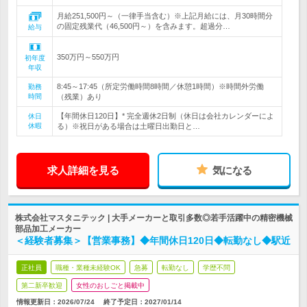
月給251,500円～（一律手当含む）※上記月給には、月30時間分
の固定残業代（46,500円～）を含みます。超過分…
給与
350万円～550万円
初年度
年収
8:45～17:45（所定労働時間8時間／休憩1時間）※時間外労働
勤務
時間
（残業）あり
【年間休日120日】* 完全週休2日制（休日は会社カレンダーによ
休日
休暇
る）※祝日がある場合は土曜日出勤日と…
求人詳細を見る
気になる
株式会社マスタニテック | 大手メーカーと取引多数◎若手活躍中の精密機械
部品加工メーカー
＜経験者募集＞【営業事務】◆年間休日120日◆転勤なし◆駅近
正社員
職種・業種未経験OK
急募
転勤なし
学歴不問
第二新卒歓迎
女性のおしごと掲載中
情報更新日：2026/07/24
終了予定日：
2027/01/14