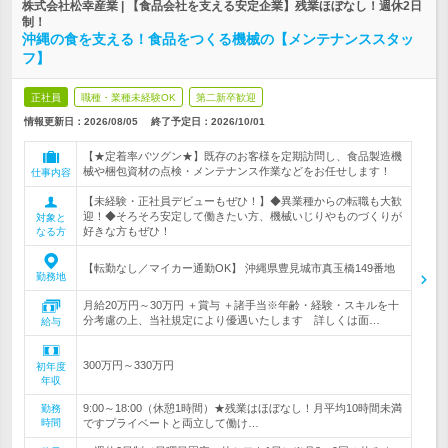
株式会社松幸産業 | 【食品会社を支える安定企業】残業ほぼなし！週休2日
制！
沖縄の食を支える！食品をつくる機械の【メンテナンススタッ
フ】
正社員
職種・業種未経験OK
第二新卒歓迎
情報更新日：2026/08/05
終了予定日：
2026/10/01
【★定着率バツグン★】既存のお客様を定期訪問し、食品製造機
械や梱包資材の点検・メンテナンス作業などをお任せします！
仕事内容
【未経験・正社員デビューもぜひ！】◆異業種からの転職も大歓
迎！◆そろそろ安定して働きたい方、機械いじりやものづくりが
対象と
好きな方もぜひ！
なる方
【転勤なし／マイカー通勤OK】 沖縄県豊見城市真玉橋149番地
勤務地
月給20万円～30万円 ＋賞与 ＋諸手当※年齢・経験・スキルを十
分考慮の上、当社規定により優遇いたします 詳しくは面…
給与
300万円～330万円
初年度
年収
9:00～18:00（休憩1時間）★残業はほぼなし！月平均10時間未満
勤務
時間
ですプライベートと両立して働け…