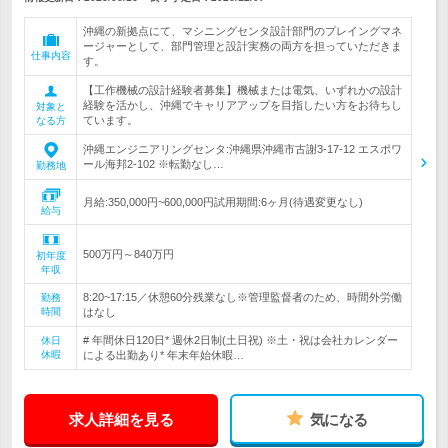
沖縄の新拠点にて、マシニングセンタ設計部門のプレイングマネ
ージャーとして、部門管理と設計実務の両方を担っていただきま
仕事内容
す。
【工作機械の設計経験者募集】機械または電気、いずれかの設計
経験を活かし、沖縄でキャリアアップを目指したい方をお待ちし
対象と
ています。
なる方
沖縄エンジニアリングセンタ:沖縄県沖縄市古謝3-17-12 エスポワ
ール海邦2-102 ※転勤なし…
勤務地
月給:350,000円~600,000円試用期間:6ヶ月(待遇変更なし)
給与
500万円～840万円
初年度
年収
8:20~17:15／休憩60分残業なし※管理監督者のため、時間外労働
勤務
時間
はなし
# 年間休日120日* 週休2日制(土日祝) ※土・祝は会社カレンダー
休日
休暇
による出勤あり* 年末年始休暇…
求人詳細を見る
気になる