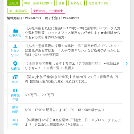
正社員
職種・業種未経験OK
急募
転勤なし
完全週休2日制
第二新卒歓迎
女性のおしごと掲載中
情報更新日：2026/07/31
終了予定日：
2026/09/03
《入社時期も気軽に相談OK！20代～30代活躍中》PCデータ入力
や資材管理等、バックオフィス業務をお任せします★未経験から
仕事内容
でも安心の研修体制が魅力♪
《人柄・意欲重視の採用！未経験・第二新卒歓迎♪》PCスキル・
普通免許ある方歓迎！「大手で働きたい」など応募のきっかけは
対象と
気軽でOK♪ ※学歴不問
なる方
【 全国各地で募集します！希望エリアで通勤可能 】 ▼転勤はあ
りません！ 〈 支店一覧 〉 札幌支…
勤務地
【関東(東京/千葉/神奈川/埼玉)】月給29万1230円＋皆勤手当1万
円【関西(大阪/京都/兵庫)】月給29万130…
給与
300万円～1200万円
初年度
年収
勤務
8:00～17:00※配属先により9：00～18：00の場合あり。
時間
【年間休日125日】■完全週休2日制(土・日 ※プロジェクト先に
休日
休暇
より、月2回の土曜出勤あり)└土曜出…