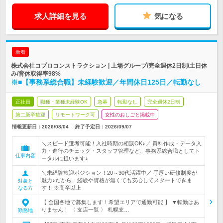
求人詳細を見る
気になる
新着
株式会社コプロコンストラクション | 上場グループ/完全週休2日制/土日休
み/育休取得率98%
※■【事務系総合職】未経験歓迎／年間休日125日／転勤なし
正社員
職種・業種未経験OK
急募
転勤なし
完全週休2日制
第二新卒歓迎
リモートワーク可
女性のおしごと掲載中
情報更新日：2026/08/04
終了予定日：
2026/09/07
＼スピード選考可能！入社時期の相談OK♪／ 資料作成・データ入
力・進行のチェック・スタッフ管理など、事務系総合職としてト
仕事内容
ータルに担います♪
＼未経験歓迎ポジション！20～30代活躍中／ 手厚い研修制度が
魅力♪だから、経験や資格が無くても安心してスタートできま
対象と
す！ ※高卒以上
なる方
【 全国各地で募集します！希望エリアで通勤可能 】 ▼転勤はあ
りません！ 〈 支店一覧 〉 札幌支…
勤務地