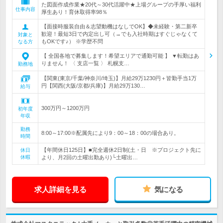
た図面作成作業★20代～30代活躍中★上場グループの手厚い福利
仕事内容
厚生あり！育休取得率98％
【面接時服装自由＆志望動機はなしでOK】◆未経験・第二新卒
歓迎！最短3日で内定出し可（→でも入社時期はすぐじゃなくて
対象と
もOKです♪） ※学歴不問
なる方
【 全国各地で募集します！希望エリアで通勤可能 】 ▼転勤はあ
りません！ 〈 支店一覧 〉 札幌支…
勤務地
【関東(東京/千葉/神奈川/埼玉)】月給29万1230円＋皆勤手当1万
円【関西(大阪/京都/兵庫)】月給29万130…
給与
300万円～1200万円
初年度
年収
勤務
8:00～17:00※配属先により9：00～18：00の場合あり。
時間
【年間休日125日】■完全週休2日制(土・日 ※プロジェクト先に
休日
休暇
より、月2回の土曜出勤あり)└土曜出…
求人詳細を見る
気になる