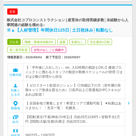
新着
株式会社コプロコンストラクション | 産育休の取得実績多数│未経験から人
事関連の経験を積める♪
※▲【人材管理】年間休日125日│土日祝休み│転勤なし
正社員
職種・業種未経験OK
急募
転勤なし
完全週休2日制
第二新卒歓迎
女性のおしごと掲載中
情報更新日：2026/08/04
終了予定日：
2026/09/07
【「半年後に入社したい」etc. 入社時期の相談もOK♪】建築プロ
ジェクトに携わるスタッフの勤怠や勤務スケジュールの管理 ◎ま
仕事内容
ずは少数の管理から担当
【 ゼロスタート歓迎ポジション 】◎39歳以下の方（若年層の長
期キャリア形成を図るため）◎高卒以上◎普通免許/PCスキルが
対象と
あれば歓迎！
なる方
【 全国各地で募集します！希望エリアで通勤可能 】 ▼転勤はあ
りません！ 〈 支店一覧 〉 札幌支…
勤務地
【関東(東京/千葉/神奈川/埼玉)】月給29万1230円＋皆勤手当1万
円【関西(大阪/京都/兵庫)】月給29万130…
給与
300万円～1200万円
初年度