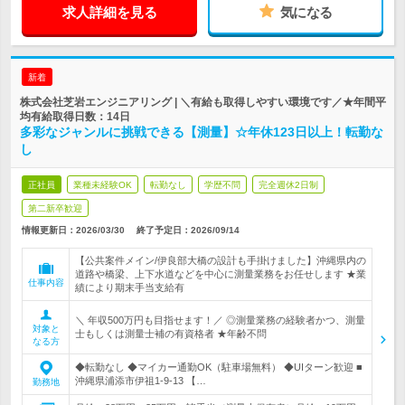
求人詳細を見る
気になる
新着
株式会社芝岩エンジニアリング | ＼有給も取得しやすい環境です／★年間平
均有給取得日数：14日
多彩なジャンルに挑戦できる【測量】☆年休123日以上！転勤な
し
正社員
業種未経験OK
転勤なし
学歴不問
完全週休2日制
第二新卒歓迎
情報更新日：2026/03/30
終了予定日：
2026/09/14
【公共案件メイン/伊良部大橋の設計も手掛けました】沖縄県内の
道路や橋梁、上下水道などを中心に測量業務をお任せします ★業
仕事内容
績により期末手当支給有
＼ 年収500万円も目指せます！／ ◎測量業務の経験者かつ、測量
対象と
士もしくは測量士補の有資格者 ★年齢不問
なる方
◆転勤なし ◆マイカー通勤OK（駐車場無料） ◆UIターン歓迎 ■
沖縄県浦添市伊祖1-9-13 【…
勤務地