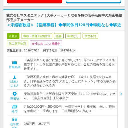
株式会社マスタニテック | 大手メーカーと取引多数◎若手活躍中の精密機械
部品加工メーカー
＜未経験歓迎＞【営業事務】◆年間休日120日◆転勤なし◆駅近
正社員
職種・業種未経験OK
急募
転勤なし
学歴不問
第二新卒歓迎
女性のおしごと掲載中
情報更新日：2026/07/24
終了予定日：
2027/01/14
《英語スキルも存分に活かせるやりがい十分のバックオフィス業
務です！》出荷伝票作成や来客対応など、会社の成長を支えるお
仕事内容
仕事です。
【学歴不問／業種・職種未経験歓迎】《歓迎》英語での読み書
き、日常会話ができる方 ／新しいことにチャレンジする意欲があ
対象と
る方／好奇心のある方
なる方
安治川事業所：大阪府大阪市西区安治川1-1-10 ※転勤はありませ
ん。 【雇入れ直後】上記事業所…
勤務地
月給200,000円～250,000円（一律手当含む）※年齢、能力、経験
を考慮の上、優遇します。〇試用期間2ヶ月あり…
給与
250万円～350万円
初年度