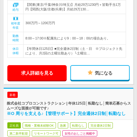
【関東(東京/千葉/神奈川/埼玉)】月給29万1230円＋皆勤手当1万
円【関西(大阪/京都/兵庫)】月給29万130…
給与
300万円～1200万円
初年度
年収
勤務
8:00～17:00※配属先により9：00～18：00の場合あり。
時間
【年間休日125日】■完全週休2日制（土・日 ※プロジェクト先
休日
休暇
により、月2回の土曜出勤あり）└土曜出…
求人詳細を見る
気になる
新着
株式会社コプロコンストラクション | 年休125日│転勤なし│簡単応募からス
ムーズな面接が可能です♪
※O 周りを支える♪【管理サポート】完全週休2日制│転勤なし
正社員
職種・業種未経験OK
急募
転勤なし
完全週休2日制
第二新卒歓迎
リモートワーク可
女性のおしごと掲載中