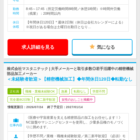
年収
8:45～17:45（所定労働時間8時間／休憩1時間）※時間外労働
勤務
時間
（残業）：20時間以内
【年間休日120日】* 週休2日制（休日は会社カレンダーによる）
休日
休暇
※祝日がある場合は土曜日出勤日となり…
求人詳細を見る
気になる
株式会社マスタニテック | 大手メーカーと取引多数◎若手活躍中の精密機械
部品加工メーカー
＜未経験者歓迎＞【精密機械加工】◆年間休日120日◆転勤なし
正社員
職種・業種未経験OK
急募
転勤なし
学歴不問
完全週休2日制
第二新卒歓迎
女性のおしごと掲載中
情報更新日：2026/07/24
終了予定日：
2027/01/14
《医療や宇宙産業を支える精密部品の加工をお任せします！》
NC旋盤やマシニングセンターを使用し、少量多品種のモノづく
仕事内容
りに挑めます。
【学歴不問／業種・職種未経験歓迎／第二新卒歓迎】《必須》モ