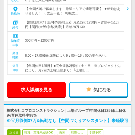
なる方
【 全国各地で募集します！希望エリアで通勤可能 】 ▼転勤はあ
りません！ 〈 支店一覧 〉 札幌支…
勤務地
【関東(東京/千葉/神奈川/埼玉)】月給29万1230円＋皆勤手当1万
円【関西(大阪/京都/兵庫)】月給29万130…
給与
300万円～1200万円
初年度
年収
勤務
8:00～17:00※配属先により9：00～18：00の場合あり。
時間
【年間休日125日】■完全週休2日制（土・日 ※プロジェクト先
休日
休暇
により、月2回の土曜出勤あり）└土曜出…
求人詳細を見る
気になる
株式会社コプロコンストラクション | 上場グループ/年間休日125日/土日休
み/育休取得率98%
※▽月収例37万&転勤なし【空間づくりアシスタント】未経験可
正社員
職種・業種未経験OK
急募
転勤なし
学歴不問