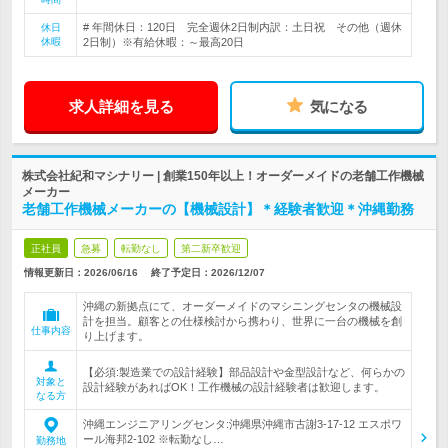
# 年間休日：120日 完全週休2日制内訳：土日祝 その他（週休
休日
休暇
2日制）※有給休暇：～最高20日
求人詳細を見る
気になる
株式会社紀和マシナリー | 創業150年以上！オーダーメイドの老舗工作機械
メーカー
老舗工作機械メーカーの【機械設計】＊経験者歓迎＊沖縄勤務
正社員
急募
転勤なし
第二新卒歓迎
情報更新日：2026/06/16
終了予定日：
2026/12/07
沖縄の新拠点にて、オーダーメイドのマシニングセンタの機械設
計を担当。顧客との仕様検討から携わり、世界に一台の機械を創
仕事内容
り上げます。
【必須:製造業での設計経験】部品設計や金型設計など、何らかの
対象と
設計経験があればOK！工作機械の設計経験者は歓迎します。
なる方
沖縄エンジニアリングセンタ:沖縄県沖縄市古謝3-17-12 エスポワ
ール海邦2-102 ※転勤なし…
勤務地