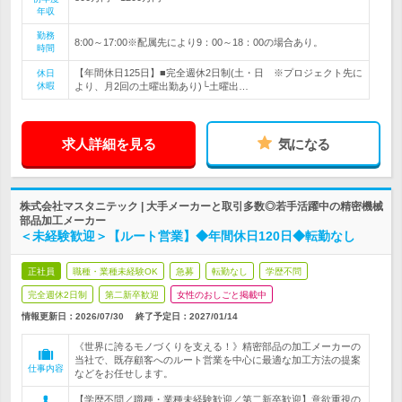
年収
勤務
8:00～17:00※配属先により9：00～18：00の場合あり。
時間
【年間休日125日】■完全週休2日制(土・日 ※プロジェクト先に
休日
休暇
より、月2回の土曜出勤あり)└土曜出…
求人詳細を見る
気になる
株式会社マスタニテック | 大手メーカーと取引多数◎若手活躍中の精密機械
部品加工メーカー
＜未経験歓迎＞【ルート営業】◆年間休日120日◆転勤なし
正社員
職種・業種未経験OK
急募
転勤なし
学歴不問
完全週休2日制
第二新卒歓迎
女性のおしごと掲載中
情報更新日：2026/07/30
終了予定日：
2027/01/14
《世界に誇るモノづくりを支える！》精密部品の加工メーカーの
当社で、既存顧客へのルート営業を中心に最適な加工方法の提案
仕事内容
などをお任せします。
【学歴不問／職種・業種未経験歓迎／第二新卒歓迎】意欲重視の