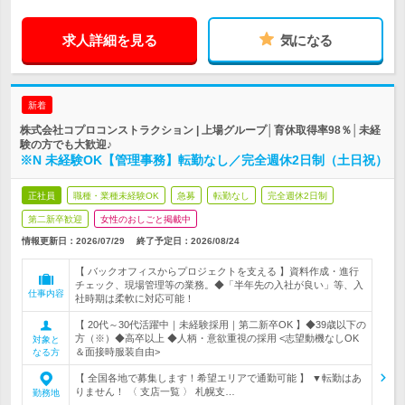
求人詳細を見る
気になる
新着
株式会社コプロコンストラクション | 上場グループ│育休取得率98％│未経
験の方でも大歓迎♪
※N 未経験OK【管理事務】転勤なし／完全週休2日制（土日祝）
正社員
職種・業種未経験OK
急募
転勤なし
完全週休2日制
第二新卒歓迎
女性のおしごと掲載中
情報更新日：2026/07/29
終了予定日：
2026/08/24
【 バックオフィスからプロジェクトを支える 】資料作成・進行
チェック、現場管理等の業務。◆「半年先の入社が良い」等、入
仕事内容
社時期は柔軟に対応可能！
【 20代～30代活躍中｜未経験採用｜第二新卒OK 】◆39歳以下の
方（※）◆高卒以上 ◆人柄・意欲重視の採用 <志望動機なしOK
対象と
＆面接時服装自由>
なる方
【 全国各地で募集します！希望エリアで通勤可能 】 ▼転勤はあ
りません！ 〈 支店一覧 〉 札幌支…
勤務地