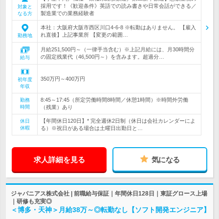
採用です！《歓迎条件》英語での読み書きや日常会話ができる／
対象と
製造業での業務経験者
なる方
本社：大阪府大阪市西区川口4-6-8 ※転勤はありません。 【雇入
れ直後】上記事業所 【変更の範囲…
勤務地
月給251,500円～（一律手当含む）※上記月給には、月30時間分
の固定残業代（46,500円～）を含みます。超過分…
給与
350万円～400万円
初年度
年収
8:45～17:45（所定労働時間8時間／休憩1時間）※時間外労働
勤務
時間
（残業）あり
【年間休日120日】* 完全週休2日制（休日は会社カレンダーによ
休日
休暇
る）※祝日がある場合は土曜日出勤日と…
求人詳細を見る
気になる
ジャパニアス株式会社 | 前職給与保証｜年間休日128日｜東証グロース上場
｜研修も充実◎
＜博多・天神＞月給38万～◎転勤なし【ソフト開発エンジニア】