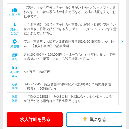
《英語スキルも存分に活かせるやりがい十分のバックオフィス業
務です！》出荷伝票作成や来客対応など、会社の成長を支えるお
仕事内容
仕事です。
【学歴不問】《必須》何かしらの事務のご経験《歓迎》英語での
読み書き、日常会話ができる方 ／新しいことにチャレンジする意
対象と
欲がある方／好奇心
なる方
安治川事業所：大阪府大阪市西区安治川1-1-10 ※転勤はありませ
ん。 【雇入れ直後】上記事業所…
勤務地
月給200,000円～250,000円（一律手当含む）※年齢、能力、経験
を考慮の上、優遇します。〇試用期間2ヶ月あり…
給与
300万円～400万円
初年度
年収
8:45～17:45（所定労働時間8時間／休憩1時間）※時間外労働
勤務
時間
（残業）：20時間以内
【年間休日120日】* 週休2日制（休日は会社カレンダーによる）
休日
休暇
※祝日がある場合は土曜日出勤日となり…
求人詳細を見る
気になる