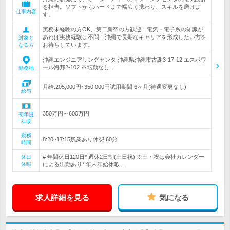
を担当。ソフトからハードまで幅広く携わり、スキルを磨けま
仕事内容
す。
実務未経験の方OK、第二新卒の方歓迎！電気・電子系の知識が
あれば実務経験は不問！沖縄で長期なキャリアを形成したい方を
対象と
お待ちしています。
なる方
沖縄エンジニアリングセンタ:沖縄県沖縄市古謝3-17-12 エスポワ
ール海邦2-102 ※転勤なし…
勤務地
月給:205,000円~350,000円試用期間:6ヶ月(待遇変更なし)
給与
350万円～600万円
初年度
年収
勤務
8:20~17:15残業あり休憩:60分
時間
# 年間休日120日* 週休2日制(土日祝) ※土・祝は会社カレンダー
休日
休暇
による出勤あり* 年末年始休暇…
求人詳細を見る
気になる