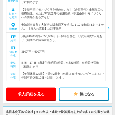
仕事内容
りに挑めます。
【学歴不問／モノづくりを極めたい方】《必須条件》金属加工の
基礎知識、またはNC旋盤等の使用経験《歓迎条件》モノづくり
対象と
への情熱がある方など
なる方
安治川事業所：大阪府大阪市西区安治川1-1-10 ※転勤はありませ
ん。 【雇入れ直後】上記事業所…
勤務地
月給240,000円～350,000円（一律手当含む）〇試用期間2ヶ月あ
り（期間中の待遇変更なし）
給与
350万円～500万円
初年度
年収
8:45～17:45（所定労働時間8時間／休憩1時間）※時間外労働
勤務
時間
（残業）あり
【年間休日120日】* 週休2日制（休日は会社カレンダーによる）*
休日
休暇
年間有給休暇10日～14日（入社…
求人詳細を見る
気になる
北日本化工株式会社 | ＃10年以上連続で決算賞与を支給 #多くの先輩が未経