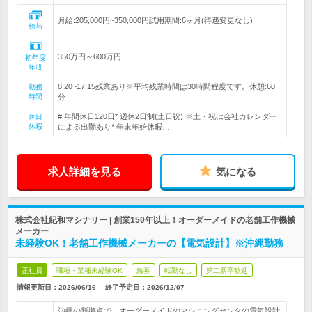
月給:205,000円~350,000円試用期間:6ヶ月(待遇変更なし)
給与
350万円～600万円
初年度
年収
8:20~17:15残業あり※平均残業時間は30時間程度です。休憩:60
勤務
時間
分
# 年間休日120日* 週休2日制(土日祝) ※土・祝は会社カレンダー
休日
休暇
による出勤あり* 年末年始休暇…
求人詳細を見る
気になる
株式会社紀和マシナリー | 創業150年以上！オーダーメイドの老舗工作機械
メーカー
未経験OK！老舗工作機械メーカーの【電気設計】※沖縄勤務
正社員
職種・業種未経験OK
急募
転勤なし
第二新卒歓迎
情報更新日：2026/06/16
終了予定日：
2026/12/07
沖縄の新拠点で、オーダーメイドのマシニングセンタの電気設計