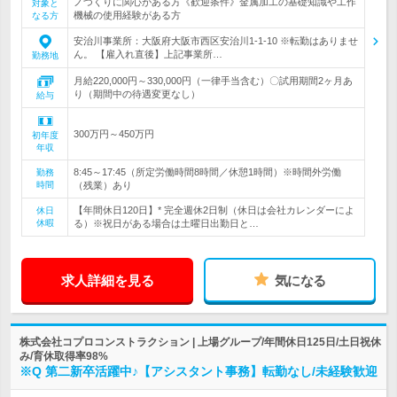
ノづくりに関心がある方《歓迎条件》金属加工の基礎知識や工作
対象と
機械の使用経験がある方
なる方
安治川事業所：大阪府大阪市西区安治川1-1-10 ※転勤はありませ
ん。 【雇入れ直後】上記事業所…
勤務地
月給220,000円～330,000円（一律手当含む）〇試用期間2ヶ月あ
り（期間中の待遇変更なし）
給与
300万円～450万円
初年度
年収
8:45～17:45（所定労働時間8時間／休憩1時間）※時間外労働
勤務
時間
（残業）あり
【年間休日120日】* 完全週休2日制（休日は会社カレンダーによ
休日
休暇
る）※祝日がある場合は土曜日出勤日と…
求人詳細を見る
気になる
株式会社コプロコンストラクション | 上場グループ/年間休日125日/土日祝休
み/育休取得率98%
※Q 第二新卒活躍中♪【アシスタント事務】転勤なし/未経験歓迎