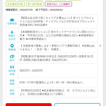
完全週休2日制
第二新卒歓迎
女性のおしごと掲載中
情報更新日：2026/07/29
終了予定日：
2026/08/24
【馴染みある街で長くキャリアを重ねよう♪】街づくりプロジェ
クトにおける内外装・ディスプレイなどの打合せ＆プロジェクト
仕事内容
管理★20代~30代活躍中
【未経験歓迎ポジション】街のランドマークづくりに関わりたい
方★「半年先の入社」など入社時期の相談もぜひ♪★研修体制が
対象と
魅力 ★10連休実績あり
なる方
【 全国各地で募集します！希望エリアで通勤可能 】 ▼転勤はあ
りません！ 〈 支店一覧 〉 札幌支…
勤務地
【関東(東京/千葉/神奈川/埼玉)】月給29万1230円＋皆勤手当1万
円【関西(大阪/京都/兵庫)】月給29万130…
給与
300万円～1200万円
初年度
年収
勤務
8:00～17:00※配属先により9：00～18：00の場合あり。
時間
【年間休日125日】■完全週休2日制(土・日 ※プロジェクト先に
休日
休暇
より、月2回の土曜出勤あり)└土曜出…