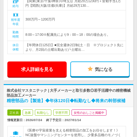
【関東(東京/千葉/神奈川/埼玉)】月給29万1230円＋皆勤手当1万
円【関西(大阪/京都/兵庫)】月給29万130…
給与
300万円～1200万円
初年度
年収
勤務
8:00～17:00※配属先により9：00～18：00の場合あり。
時間
【年間休日125日】■完全週休2日制(土・日 ※プロジェクト先に
休日
休暇
より、月2回の土曜出勤あり)└土曜出…
求人詳細を見る
気になる
株式会社マスタニテック | 大手メーカーと取引多数◎若手活躍中の精密機械
部品加工メーカー
精密部品の【製造】◆年休120日◆転勤なし◆将来の幹部候補
正社員
急募
転勤なし
学歴不問
女性のおしごと掲載中
情報更新日：2026/07/24
終了予定日：
2027/01/14
《医療や宇宙産業を支える精密部品の加工をお任せします！》
NC旋盤やマシニングセンターを使用し、少量多品種のモノづく