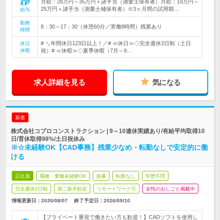
月給：28万円～35万円＋諸手当（測量士保有者）月給：19万円～
25万円＋諸手当（測量士補保有者）※3ヶ月間の試用期…
給与
勤務
8：30～17：30（休憩60分／実働8時間）残業あり
時間
# ＼年間休日123日以上！／# ≪休日≫◇完全週休2日制（土日
休日
休暇
祝）# ≪休暇≫◇夏季休暇（7月～9…
求人詳細を見る
気になる
新着
株式会社コプロコンストラクション | 9～10連休実績あり/有給平均取得10
日/育休取得98%/土日祝休み
※☆未経験OK【CAD事務】残業少なめ・転勤なしで安定的に働
ける
正社員
職種・業種未経験OK
急募
転勤なし
学歴不問
完全週休2日制
第二新卒歓迎
リモートワーク可
女性のおしごと掲載中
情報更新日：2026/08/07
終了予定日：
2026/09/10
【プライベート重視で働きたい方も歓迎！】CADソフトを使用し