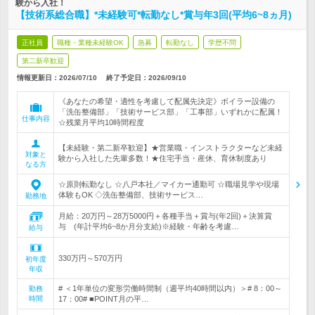
験から入社！
【技術系総合職】*未経験可*転勤なし*賞与年3回(平均6~8ヵ月)
正社員
職種・業種未経験OK
急募
転勤なし
学歴不問
第二新卒歓迎
情報更新日：2026/07/10
終了予定日：
2026/09/10
《あなたの希望・適性を考慮して配属先決定》ボイラー設備の
「洗缶整備部」「技術サービス部」「工事部」いずれかに配属！
仕事内容
☆残業月平均10時間程度
【未経験・第二新卒歓迎】★営業職・インストラクターなど未経
対象と
験から入社した先輩多数！★住宅手当・産休、育休制度あり
なる方
☆原則転勤なし ☆八戸本社／マイカー通勤可 ☆職場見学や現場
体験もOK ◇洗缶整備部、技術サービス…
勤務地
月給：20万円～28万5000円＋各種手当＋賞与(年2回)＋決算賞
与 (年計平均6~8か月分支給)※経験・年齢を考慮…
給与
330万円～570万円
初年度
年収
# ＜1年単位の変形労働時間制（週平均40時間以内）＞# 8：00～
勤務
時間
17：00# ■POINT月の平…