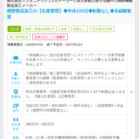
株式会社マスタニテック | 大手メーカーと取引多数◎若手活躍中の精密機械
部品加工メーカー
精密部品加工の【生産管理】◆年休120日◆転勤なし◆未経験歓
迎
正社員
職種・業種未経験OK
急募
転勤なし
完全週休2日制
第二新卒歓迎
女性のおしごと掲載中
情報更新日：2026/07/24
終了予定日：
2027/01/14
《未経験から一流の生産管理へとステップアップ！》作業手順書
や生産スケジュールの作成など、モノづくりの要となる業務をお
仕事内容
任せします。
【未経験歓迎／第二新卒歓迎】《必須条件》高卒以上／何らかの
製造業での経験《歓迎条件》生産管理へキャリアチェンジしたい
対象と
／成長意欲がある方
なる方
安治川事業所：大阪府大阪市西区安治川1-1-10 ※転勤はありませ
ん。 【雇入れ直後】上記事業所…
勤務地
月給218,720円～350,000円（一律手当含む）〇試用期間2ヶ月あ
り（期間中の待遇変更なし）
給与
300万円～450万円
初年度
年収
8:45～17:45（所定労働時間8時間／休憩1時間）※時間外労働
勤務