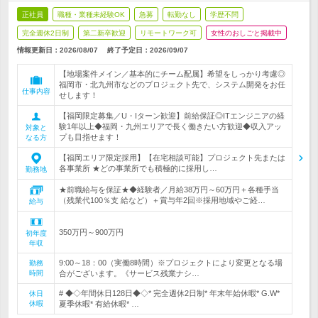
正社員
職種・業種未経験OK
急募
転勤なし
学歴不問
完全週休2日制
第二新卒歓迎
リモートワーク可
女性のおしごと掲載中
情報更新日：2026/08/07
終了予定日：
2026/09/07
【地場案件メイン／基本的にチーム配属】希望をしっかり考慮◎
福岡市・北九州市などのプロジェクト先で、システム開発をお任
仕事内容
せします！
【福岡限定募集／U・Iターン歓迎】前給保証◎ITエンジニアの経
験1年以上◆福岡・九州エリアで長く働きたい方歓迎◆収入アッ
対象と
プも目指せます！
なる方
【福岡エリア限定採用】【在宅相談可能】プロジェクト先または
各事業所 ★どの事業所でも積極的に採用し…
勤務地
★前職給与を保証★◆経験者／月給38万円～60万円＋各種手当
（残業代100％支 給など）＋賞与年2回※採用地域やご経…
給与
350万円～900万円
初年度
年収
9:00～18：00（実働8時間）※プロジェクトにより変更となる場
勤務
時間
合がございます。《サービス残業ナシ…
# ◆◇年間休日128日◆◇* 完全週休2日制* 年末年始休暇* G.W*
休日
休暇
夏季休暇* 有給休暇* …