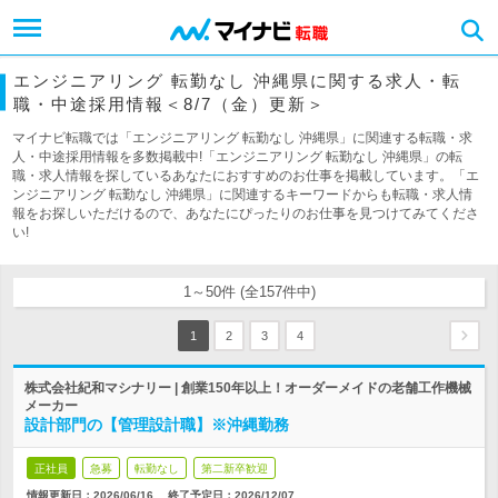
エンジニアリング 転勤なし 沖縄県に関する求人・転
職・中途採用情報＜8/7（金）更新＞
マイナビ転職では「エンジニアリング 転勤なし 沖縄県」に関連する転職・求
人・中途採用情報を多数掲載中!「エンジニアリング 転勤なし 沖縄県」の転
職・求人情報を探しているあなたにおすすめのお仕事を掲載しています。「エ
ンジニアリング 転勤なし 沖縄県」に関連するキーワードからも転職・求人情
報をお探しいただけるので、あなたにぴったりのお仕事を見つけてみてくださ
い!
1～50件 (全157件中)
1
2
3
4
株式会社紀和マシナリー | 創業150年以上！オーダーメイドの老舗工作機械
メーカー
設計部門の【管理設計職】※沖縄勤務
正社員
急募
転勤なし
第二新卒歓迎
情報更新日：2026/06/16
終了予定日：
2026/12/07