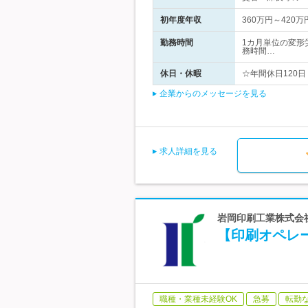
初年度年収
360万円～420万
勤務時間
1カ月単位の変形
務時間…
休日・休暇
☆年間休日120日
企業からのメッセージを見る
求人詳細を見る
岩岡印刷工業株式会社
【印刷オペレー
職種・業種未経験OK
急募
転勤