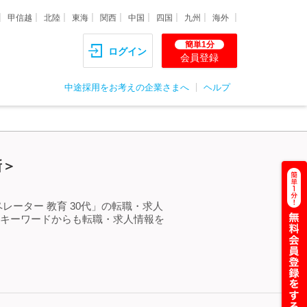
甲信越
北陸
東海
関西
中国
四国
九州
海外
簡単1分
ログイン
会員登録
中途採用をお考えの企業さまへ
ヘルプ
新＞
レーター 教育 30代」の転職・求人
るキーワードからも転職・求人情報を