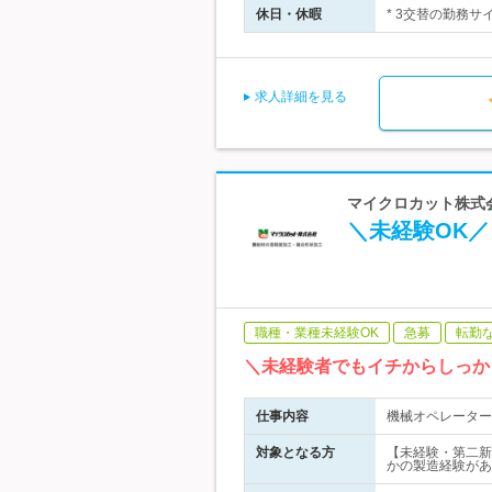
休日・休暇
* 3交替の勤務サ
求人詳細を見る
マイクロカット株式
＼未経験OK
職種・業種未経験OK
急募
転勤
＼未経験者でもイチからしっか
仕事内容
機械オペレーター
対象となる方
【未経験・第二新
かの製造経験があ