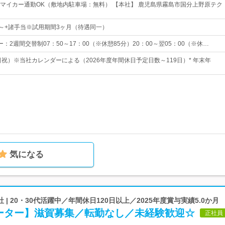
！マイカー通勤OK（敷地内駐車場：無料） 【本社】 鹿児島県霧島市国分上野原テク
0円～+諸手当※試用期間3ヶ月（待遇同一）
：2週間交替制07：50～17：00（※休憩85分）20：00～翌05：00（※休…
日祝）※当社カレンダーによる（2026年度年間休日予定日数～119日）* 年末年
気になる
| 20・30代活躍中／年間休日120日以上／2025年度賞与実績5.0か月
ーター】滋賀募集／転勤なし／未経験歓迎☆
正社員