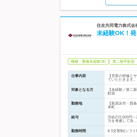
住友共同電力株式会
未経験OK！
職種・業種未経験OK
第二新卒歓迎
仕事内容
【充実の研修とサ
ていただきます。
対象となる方
【未経験／第二新
歓迎
勤務地
【新居浜市・西条
本町…
給与
月給215,000
力を考慮して決…
勤務時間
# 3交替制(シフト