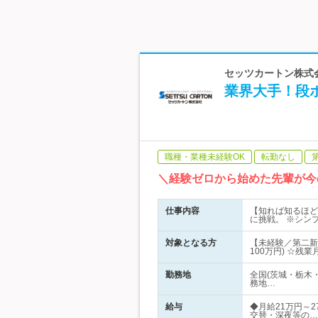
セッツカートン株式会
業界大手！段ボ
職種・業種未経験OK
転勤なし
＼経験ゼロから始めた先輩が今
仕事内容
【知れば知るほど
に挑戦。 ※シン
対象となる方
【未経験／第二新
100万円) ☆残
勤務地
全国(茨城・栃木
務地…
給与
◆月給21万円～2
交替・深夜等の…