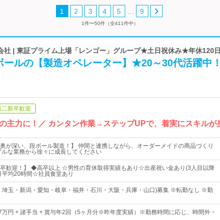
…
1
2
3
4
5
9
1件〜50件（全411件中）
社 | 東証プライム上場「レンゴー」グループ★土日祝休み★年休120
ールの【製造オペレーター】★20～30代活躍中
第二新卒歓迎
の主力に！／ カンタン作業→ステップUPで、着実にスキルが
奥が深い、段ボール製造！】 仲間と連携しながら、オーダーメイドの商品づくり
プルな業務から徐々に成長してください
卒歓迎！】 ◆高卒以上 ☆男性の育休取得実績もあり☆出産祝い金あり(3人目以降
業月平均20時間☆社員食堂あり
・埼玉・新潟・愛知・岐阜・福井・石川・大阪・兵庫・山口)募集 ※転勤なし ※勤
7万円 + 諸手当 + 賞与年2回（5ヶ月分※昨年度実績）※勤務時間に応じ、時間外・