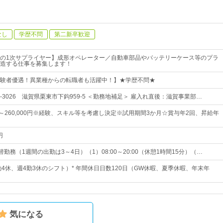
なし
学歴不問
第二新卒歓迎
の1次サプライヤー】成形オペレーター／自動車部品やバッテリーケース等のプラ
造する仕事を募集します！
験者優遇！異業種からの転職者も活躍中！】★学歴不問★
0-3026 滋賀県栗東市下鈎959-5 ＜勤務地補足＞ 雇入れ直後：滋賀事業部…
0円～260,000円※経験、スキル等を考慮し決定※試用期間3か月☆賞与年2回、昇給年
円
替勤務（1週間の出勤は3～4日）（1）08:00～20:00（休憩1時間15分）（…
勤4休、週4勤3休のシフト）* 年間休日日数120日（GW休暇、夏季休暇、年末年
気になる