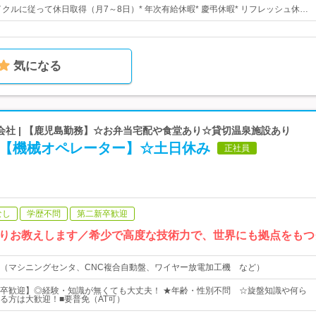
イクルに従って休日取得（月7～8日）* 年次有給休暇* 慶弔休暇* リフレッシュ休…
気になる
会社 | 【鹿児島勤務】☆お弁当宅配や食堂あり☆貸切温泉施設あり
／【機械オペレーター】☆土日休み
正社員
なし
学歴不問
第二新卒歓迎
りお教えします／希少で高度な技術力で、世界にも拠点をもつ
（マシニングセンタ、CNC複合自動盤、ワイヤー放電加工機 など）
卒歓迎】◎経験・知識が無くても大丈夫！ ★年齢・性別不問 ☆旋盤知識や何ら
る方は大歓迎！■要普免（AT可）