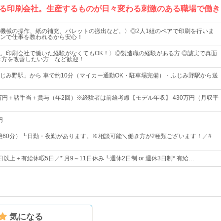
る印刷会社。生産するものが日々変わる刺激のある職場で働き
機械の操作、紙の補充、パレットの搬出など。〉◎2人1組のペアで印刷を行いま
ンで仕事を教われるから安心！
。印刷会社で働いた経験がなくてもOK！〉◎製造職の経験がある方 ◎誠実で真面
き方を改善したい方 など歓迎！
じみ野駅」から 車で約10分（マイカー通勤OK・駐車場完備）・ふじみ野駅から送
0万円＋諸手当＋賞与（年2回）※経験者は前給考慮【モデル年収】 430万円（月収平
円
休憩60分）┗日勤・夜勤があります。※相談可能＼働き方が2種類ございます！／#
0日以上＋有給休暇5日／* 月9～11日休み┗週休2日制 or 週休3日制* 有給…
気になる