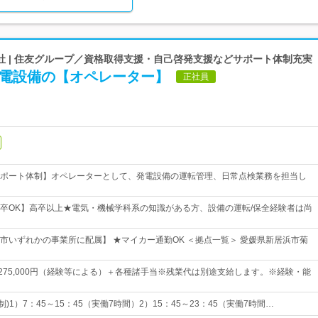
社 | 住友グループ／資格取得支援・自己啓発支援などサポート体制充実
発電設備の【オペレーター】
正社員
ポート体制】オペレーターとして、発電設備の運転管理、日常点検業務を担当し
卒OK】高卒以上★電気・機械学科系の知識がある方、設備の運転/保全経験者は尚
市いずれかの事業所に配属】 ★マイカー通勤OK ＜拠点一覧＞ 愛媛県新居浜市菊
円～275,000円（経験等による）＋各種諸手当※残業代は別途支給します。※経験・能
制)1）7：45～15：45（実働7時間）2）15：45～23：45（実働7時間…