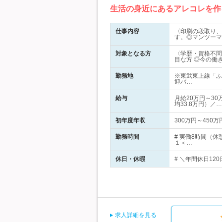
生活の身近にあるアレコレを作
仕事内容
〈印刷の段取り、
す。◎マンツーマ
対象となる方
〈学歴・資格不問
目な方 ◎今の働
勤務地
※東武東上線「ふ
迎バ…
給与
月給20万円～3
均33.8万円）／…
初年度年収
300万円～450万
勤務時間
# 実働8時間（
１＜…
休日・休暇
# ＼年間休日12
求人詳細を見る