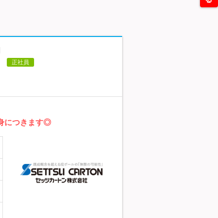
日
！
正社員
身につきます◎