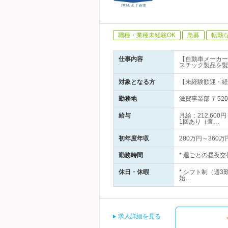
職種・業種未経験OK
急募
転勤
仕事内容
【自動車メーカー
スチック製品を製
対象となる方
【未経験歓迎・経
勤務地
滋賀事業部 〒52
給与
月給：212,60
1回あり（査…
初年度年収
280万円～360万
勤務時間
* 週ごとの昼夜交
休日・休暇
* シフト制（週3
始…
求人詳細を見る