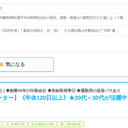
円
労働時間制(週平均40時間以内)※原則、昼勤・夜勤を1週間交代※工場によって勤
（2026年度）* 週休2日制(土・日・祝） ※土曜出勤は年数回ほど* GW* 夏…
気になる
 | ◆創業50年の印刷会社 ◆有給取得率◎ ◆通勤用の送迎バスあり
ター】《年休120日以上》★20代～30代が活躍中
なし
学歴不問
完全週休2日制
第二新卒歓迎