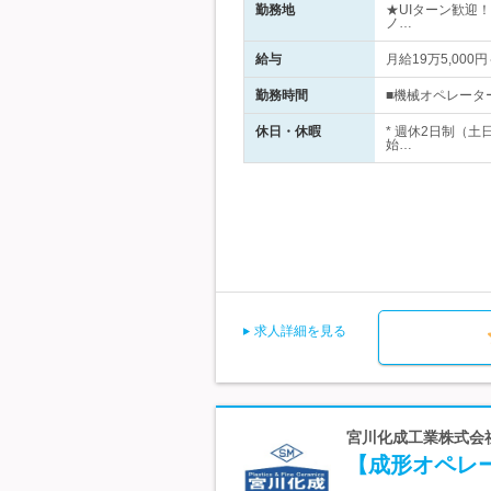
勤務地
★UIターン歓迎
ノ…
給与
月給19万5,00
勤務時間
■機械オペレーター
休日・休暇
* 週休2日制（土
始…
求人詳細を見る
宮川化成工業株式会社 
【成形オペレ