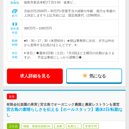
徳島市新浜本町2丁目3-50 坂東ビ…
勤務地
月給23万2500円～30万円+営業手当※経験や年齢、能力を考慮の
上決定します※上記月給には、固定残業代（22時間分…
給与
380万円～1000万円
初年度
年収
■8：30～17：30（休憩60分）★朝は事務所に出社、夕方は外出
勤務
時間
から直帰する社員がほとんどです。#…
# 休日／◆週休2日制（土日）└月2回ほど土曜日の出勤がありま
休日
休暇
すが、 予定は事前にしっかり調整◎◆…
求人詳細を見る
気になる
新着
有限会社楽園の果実 | 宮古島でオーガニック農園と農家レストランを運営
宮古島の素晴らしさを伝える【ホールスタッフ】週休2日/転勤な
し
正社員
職種・業種未経験OK
急募
転勤なし
学歴不問