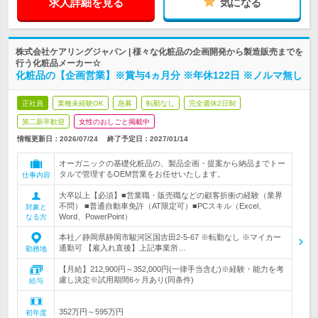
求人詳細を見る
気になる
株式会社ケアリングジャパン | 様々な化粧品の企画開発から製造販売までを
行う化粧品メーカー☆
化粧品の【企画営業】※賞与4ヵ月分 ※年休122日 ※ノルマ無し
正社員
業種未経験OK
急募
転勤なし
完全週休2日制
第二新卒歓迎
女性のおしごと掲載中
情報更新日：2026/07/24
終了予定日：
2027/01/14
オーガニックの基礎化粧品の、製品企画・提案から納品までトー
タルで管理するOEM営業をお任せいたします。
仕事内容
大卒以上【必須】■営業職・販売職などの顧客折衝の経験（業界
不問） ■普通自動車免許（AT限定可）■PCスキル（Excel、
対象と
Word、PowerPoint）
なる方
本社／静岡県静岡市駿河区国吉田2-5-67 ※転勤なし ※マイカー
通勤可 【雇入れ直後】上記事業所…
勤務地
【月給】212,900円～352,000円(一律手当含む)※経験・能力を考
慮し決定※試用期間6ヶ月あり(同条件)
給与
352万円～595万円
初年度