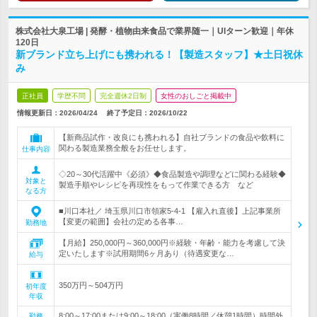
株式会社大泉工場 | 発酵・植物由来食品で業界随一｜UIターン歓迎｜年休
120日
新ブランド立ち上げにも携われる！【製造スタッフ】★土日祝休
み
正社員
学歴不問
完全週休2日制
女性のおしごと掲載中
情報更新日：2026/04/24
終了予定日：
2026/10/22
【新商品試作・改良にも携われる】自社ブランドの食品や飲料に
関わる製造業務全般をお任せします。
仕事内容
◇20～30代活躍中《必須》◆食品製造や調理などに関わる経験◆
対象と
製造手順やレシピを再現性をもって作業できる方 など
なる方
■川口本社／ 埼玉県川口市領家5-4-1 【雇入れ直後】上記事業所
【変更の範囲】会社の定める各事…
勤務地
【月給】250,000円～360,000円※経験・年齢・能力を考慮して決
定いたします※試用期間6ヶ月あり（待遇変更な…
給与
350万円～504万円
初年度
年収
8:00～17:00または9:00～18:00（実働8時間／休憩1時間）時間外
勤務