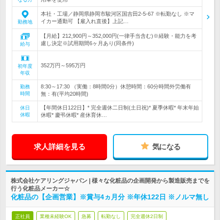
本社・工場／静岡県静岡市駿河区国吉田2-5-67 ※転勤なし ※マ
イカー通勤可 【雇入れ直後】上記…
勤務地
【月給】212,900円～352,000円(一律手当含む)※経験・能力を考
慮し決定※試用期間6ヶ月あり(同条件)
給与
352万円～595万円
初年度
年収
8:30～17:30 （実働：8時間0分）休憩時間：60分時間外労働有
勤務
時間
無：有(平均20時間)
【年間休日122日】* 完全週休二日制(土日祝)* 夏季休暇* 年末年始
休日
休暇
休暇* 慶弔休暇* 産休育休…
求人詳細を見る
気になる
株式会社ケアリングジャパン | 様々な化粧品の企画開発から製造販売までを
行う化粧品メーカー☆
化粧品の【企画営業】※賞与4ヵ月分 ※年休122日 ※ノルマ無し
正社員
業種未経験OK
急募
転勤なし
完全週休2日制