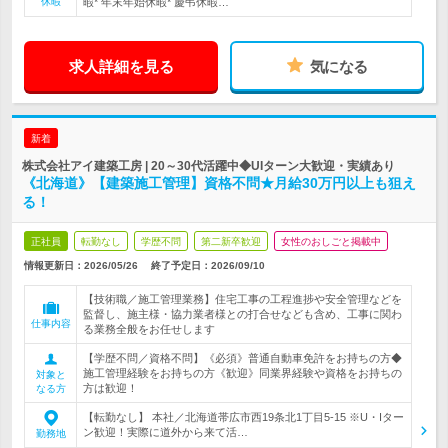
休暇
暇* 年末年始休暇* 慶弔休暇…
求人詳細を見る
気になる
新着
株式会社アイ建築工房 | 20～30代活躍中◆UIターン大歓迎・実績あり
《北海道》【建築施工管理】資格不問★月給30万円以上も狙え
る！
正社員
転勤なし
学歴不問
第二新卒歓迎
女性のおしごと掲載中
情報更新日：2026/05/26
終了予定日：
2026/09/10
【技術職／施工管理業務】住宅工事の工程進捗や安全管理などを
監督し、施主様・協力業者様との打合せなども含め、工事に関わ
仕事内容
る業務全般をお任せします
【学歴不問／資格不問】《必須》普通自動車免許をお持ちの方◆
施工管理経験をお持ちの方《歓迎》同業界経験や資格をお持ちの
対象と
方は歓迎！
なる方
【転勤なし】 本社／北海道帯広市西19条北1丁目5-15 ※U・Iター
ン歓迎！実際に道外から来て活…
勤務地