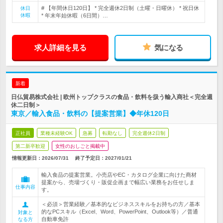
# 【年間休日120日】 * 完全週休2日制（土曜・日曜休） * 祝日休
休日
休暇
* 年末年始休暇（6日間）…
求人詳細を見る
気になる
新着
日仏貿易株式会社 | 欧州トップクラスの食品・飲料を扱う輸入商社＜完全週
休二日制＞
東京／輸入食品・飲料の【提案営業】◆年休120日
正社員
業種未経験OK
急募
転勤なし
完全週休2日制
第二新卒歓迎
女性のおしごと掲載中
情報更新日：2026/07/31
終了予定日：
2027/01/21
輸入食品の提案営業。小売店やEC・カタログ企業に向けた商材
提案から、売場づくり・販促企画まで幅広い業務をお任せしま
仕事内容
す。
＜必須＞営業経験／基本的なビジネススキルをお持ちの方／基本
的なPCスキル（Excel、Word、PowerPoint、Outlook等）／普通
対象と
自動車免許
なる方