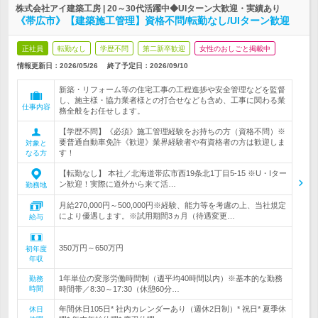
株式会社アイ建築工房 | 20～30代活躍中◆UIターン大歓迎・実績あり
《帯広市》【建築施工管理】資格不問/転勤なし/UIターン歓迎
正社員
転勤なし
学歴不問
第二新卒歓迎
女性のおしごと掲載中
情報更新日：2026/05/26
終了予定日：
2026/09/10
新築・リフォーム等の住宅工事の工程進捗や安全管理などを監督
し、施主様・協力業者様との打合せなども含め、工事に関わる業
仕事内容
務全般をお任せします。
【学歴不問】《必須》施工管理経験をお持ちの方（資格不問）※
要普通自動車免許《歓迎》業界経験者や有資格者の方は歓迎しま
対象と
す！
なる方
【転勤なし】 本社／北海道帯広市西19条北1丁目5-15 ※U・Iター
ン歓迎！実際に道外から来て活…
勤務地
月給270,000円～500,000円※経験、能力等を考慮の上、当社規定
により優遇します。※試用期間3ヵ月（待遇変更…
給与
350万円～650万円
初年度
年収
1年単位の変形労働時間制（週平均40時間以内）※基本的な勤務
勤務
時間
時間帯／8:30～17:30（休憩60分…
年間休日105日* 社内カレンダーあり（週休2日制）* 祝日* 夏季休
休日