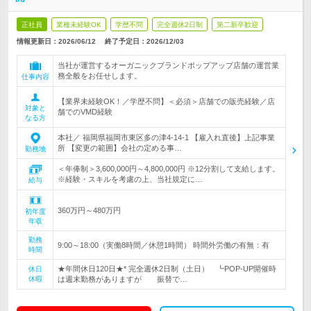
正社員
業種未経験OK
学歴不問
完全週休2日制
第二新卒歓迎
情報更新日：2026/06/12
終了予定日：
2026/12/03
当社が運営するオーガニックブランドポップアップ店舗の運営業
務全般をお任せします。
仕事内容
【業界未経験OK！／学歴不問】＜必須＞店舗での販売経験／店
対象と
舗でのVMD経験
なる方
本社／ 福岡県福岡市東区多の津4-14-1 【雇入れ直後】上記事業
所 【変更の範囲】会社の定める事…
勤務地
＜年俸制＞3,600,000円～4,800,000円 ※12分割して支給します。
※経験・スキルを考慮の上、当社規定に…
給与
360万円～480万円
初年度
年収
勤務
9:00～18:00（実働8時間／休憩1時間） 時間外労働の有無：有
時間
★年間休日120日★* 完全週休2日制（土日） ┗POP-UP開催時
休日
休暇
は週末勤務がありますが 振替で…