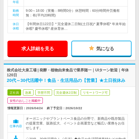
年収
9:00～18:00（実働：8時間0分）休憩時間：60分時間外労働有
勤務
時間
無：有(平均20時間)
【年間休日122日】* 完全週休二日制(土日祝)* 夏季休暇* 年末年始
休日
休暇
休暇* 慶弔休暇* 産休育休…
求人詳細を見る
気になる
株式会社大泉工場 | 発酵・植物由来食品で業界随一｜UIターン歓迎｜年休
120日
20代～30代活躍中！食品・生活用品の【営業】★土日祝休み
正社員
急募
学歴不問
完全週休2日制
リモートワーク可
女性のおしごと掲載中
情報更新日：2026/04/24
終了予定日：
2026/10/22
オーガニックやプラントベース食品の分野で、新商品や既存製品
の提案営業、販路拡大、イベント企画運営など幅広い業務をお任
仕事内容
せします。