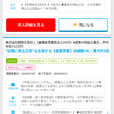
# 【年間休日126日】# 【休日】◆週休2日制(土日) ※12月繁忙
休日
休暇
期は(土)出勤あり└ 休日出勤…
求人詳細を見る
気になる
株式会社関西広告社 | 《健康経営優良法人2025》■成果や利益を還元→平均
年収712万円
"記憶に残る広告"を企画する【提案営業】未経験OK／賞与年3回
正社員
職種・業種未経験OK
転勤なし
学歴不問
第二新卒歓迎
女性のおしごと掲載中
情報更新日：2026/07/22
終了予定日：
2026/09/17
《中途入社のハンデなし／研修なども充実》屋外広告(サイン/看
板)の企画・提案などを担当します◎残業少なめ→18:30には事務
仕事内容
所に誰もいないが当たり前
【未経験・第二新卒歓迎】◎要普免(AT可)「今の環境を変えたい/
頑張りを給与で還元してほしい」そんな方はぜひ！★子育て中の
対象と
パパ・ママ在籍＆活躍中
なる方
【転勤なし／マイカー・社用車通勤OK！】 ◆徳島営業所 徳島県