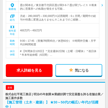
霞が関本社／東京都千代田区霞が関3-6-7 霞が関プレイス ※将来
的に営業所への転勤が発生する可能…
勤務地
月給：280,000円～330,000円※試用期間：6ヶ月間／期間中の給
与や待遇に変更はありません※これまでのご経験…
給与
400万円～450万円
初年度
年収
9:00～17:45 （実働7時間45分／休憩60分） ※時間外労働：月平
勤務
時間
均10時間程度
# 【年間休日120日】 * 完全週休2日制（土曜・日曜休） * 祝日休
休日
休暇
* 年末年始休暇（6日間）…
求人詳細を見る
気になる
新着
株式会社平尾工務店 | 明治45年創業★業績好調で安定基盤を誇る老舗企業／
施工案件多数
【施工管理（土木・建築）】 ★30～50代の幅広い年代が活躍
中！