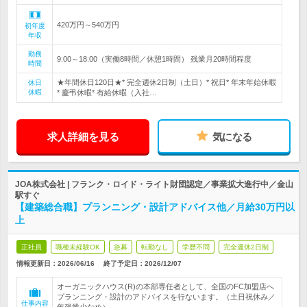
420万円～540万円
初年度
年収
勤務
9:00～18:00（実働8時間／休憩1時間） 残業月20時間程度
時間
★年間休日120日★* 完全週休2日制（土日）* 祝日* 年末年始休暇
休日
休暇
* 慶弔休暇* 有給休暇（入社…
求人詳細を見る
気になる
JOA株式会社 | フランク・ロイド・ライト財団認定／事業拡大進行中／金山
駅すぐ
【建築総合職】プランニング・設計アドバイス他／月給30万円以
上
正社員
職種未経験OK
急募
転勤なし
学歴不問
完全週休2日制
情報更新日：2026/06/16
終了予定日：
2026/12/07
オーガニックハウス(R)の本部専任者として、全国のFC加盟店へ
プランニング・設計のアドバイスを行ないます。（土日祝休み／
仕事内容