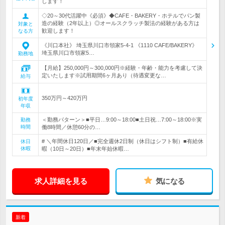
します！
◇20～30代活躍中《必須》◆CAFE・BAKERY・ホテルでパン製
造の経験（2年以上）◎オールスクラッチ製法の経験がある方は
対象と
歓迎します！
なる方
《川口本社》 埼玉県川口市領家5-4-1 《1110 CAFE/BAKERY》
埼玉県川口市領家5…
勤務地
【月給】250,000円～300,000円※経験・年齢・能力を考慮して決
定いたします※試用期間6ヶ月あり（待遇変更な…
給与
350万円～420万円
初年度
年収
＜勤務パターン＞■平日…9:00～18:00■土日祝…7:00～18:00※実
勤務
時間
働8時間／休憩60分の…
# ＼年間休日120日／■完全週休2日制（休日はシフト制）■有給休
休日
休暇
暇（10日～20日）■年末年始休暇…
求人詳細を見る
気になる
新着