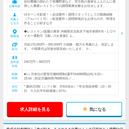
自社農園の採れたて有機野菜など、宮古島の食材をふんだんに使
用した農家レストランでの調理業務全般をお任せします。
仕事内容
UIターン大歓迎！＜必須要件＞調理スタッフとしての勤務経験
（アルバイト可）＜歓迎要件＞調理師免許をお持ちの方、料理を
対象と
作ることが好きな方
なる方
◆レストラン/楽園の果実 沖縄県宮古島市下地字来間476－1 ◎マ
イカー通勤可 【雇い入れ直後】上…
勤務地
月給170,000円～300,000円 ※経験・能力を考慮の上、決定しま
す。 ※残業代は別途全額支給いたします。 ※…
給与
240万円～360万円
初年度
年収
■1ヶ月単位の変形労働時間制(週平均40時間以内) 9:20～
勤務
時間
18:00（所定労働時間7時間40分／…
* 週休2日制（シフト制、月8日休み）* 年次有給休暇（10～20
休日
休暇
日 ※入社半年経過後に付与）
求人詳細を見る
気になる