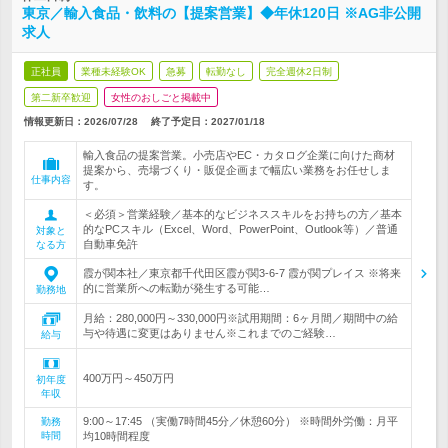
東京／輸入食品・飲料の【提案営業】◆年休120日 ※AG非公開
求人
正社員
業種未経験OK
急募
転勤なし
完全週休2日制
第二新卒歓迎
女性のおしごと掲載中
情報更新日：2026/07/28
終了予定日：
2027/01/18
輸入食品の提案営業。小売店やEC・カタログ企業に向けた商材
提案から、売場づくり・販促企画まで幅広い業務をお任せしま
仕事内容
す。
＜必須＞営業経験／基本的なビジネススキルをお持ちの方／基本
的なPCスキル（Excel、Word、PowerPoint、Outlook等）／普通
対象と
自動車免許
なる方
霞が関本社／東京都千代田区霞が関3-6-7 霞が関プレイス ※将来
的に営業所への転勤が発生する可能…
勤務地
月給：280,000円～330,000円※試用期間：6ヶ月間／期間中の給
与や待遇に変更はありません※これまでのご経験…
給与
400万円～450万円
初年度
年収
9:00～17:45 （実働7時間45分／休憩60分） ※時間外労働：月平
勤務
時間
均10時間程度