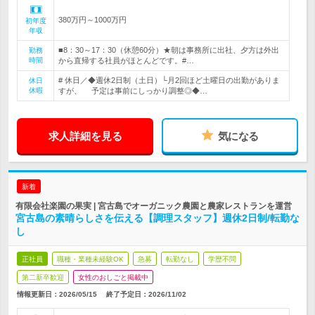
380万円～1000万円
初年度
年収
■8：30～17：30（休憩60分）★朝は事務所に出社、夕方は外出
勤務
時間
から直帰する社員がほとんどです。#…
# 休日／◆週休2日制（土日）└月2回ほど土曜日の出勤がありま
休日
休暇
すが、 予定は事前にしっかり調整◎◆…
求人詳細を見る
気になる
新着
有限会社楽園の果実 | 宮古島でオーガニック農園と農家レストランを運営
宮古島の素晴らしさを伝える【調理スタッフ】週休2日制/転勤な
し
正社員
職種・業種未経験OK
急募
転勤なし
学歴不問
第二新卒歓迎
女性のおしごと掲載中
情報更新日：2026/05/15
終了予定日：
2026/11/02