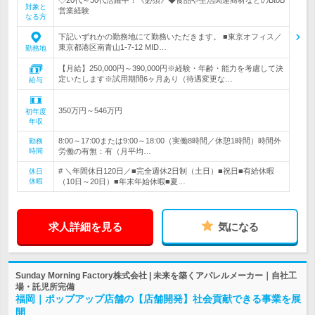
◇20代～30代活躍中！《必須》◆食品や生活関連商材などのBtoB
対象と
営業経験
なる方
下記いずれかの勤務地にて勤務いただきます。 ■東京オフィス／
東京都港区南青山1-7-12 MID…
勤務地
【月給】250,000円～390,000円※経験・年齢・能力を考慮して決
定いたします※試用期間6ヶ月あり（待遇変更な…
給与
350万円～546万円
初年度
年収
8:00～17:00または9:00～18:00（実働8時間／休憩1時間）時間外
勤務
時間
労働の有無：有（月平均…
# ＼年間休日120日／■完全週休2日制（土日）■祝日■有給休暇
休日
休暇
（10日～20日）■年末年始休暇■夏…
求人詳細を見る
気になる
Sunday Morning Factory株式会社 | 未来を築くアパレルメーカー｜自社工
場・託児所完備
福岡｜ポップアップ店舗の【店舗開発】社会貢献できる事業を展
開