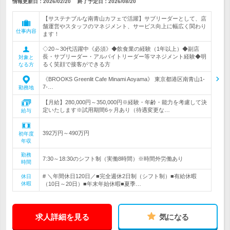
情報更新日：2026/02/20
終了予定日：
2026/08/20
【サステナブルな南青山カフェで活躍】サブリーダーとして、店
舗運営やスタッフのマネジメント、サービス向上に幅広く関わり
仕事内容
ます！
◇20～30代活躍中《必須》◆飲食業の経験（1年以上）◆副店
長・サブリーダー・アルバイトリーダー等マネジメント経験◆明
対象と
るく笑顔で接客ができる方
なる方
《BROOKS Greenlit Cafe Minami Aoyama》 東京都港区南青山1-
7-…
勤務地
【月給】280,000円～350,000円※経験・年齢・能力を考慮して決
定いたします※試用期間6ヶ月あり（待遇変更な…
給与
392万円～490万円
初年度
年収
勤務
7:30～18:30のシフト制（実働8時間）※時間外労働あり
時間
# ＼年間休日120日／■完全週休2日制（シフト制）■有給休暇
休日
休暇
（10日～20日）■年末年始休暇■夏季…
求人詳細を見る
気になる