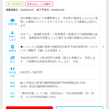
第二新卒歓迎
女性のおしごと掲載中
情報更新日：2026/05/15
終了予定日：
2026/11/02
自社農園の採れたて有機野菜など、宮古島の食材をふんだんに使
用した農家レストランでホールスタッフとしての業務をお任せし
仕事内容
ます。
UIターン、未経験大歓迎！＜歓迎要件＞飲食店での就業経験のあ
対象と
る方 、接客販売や営業など人と接する仕事の経験をお持ちの方
なる方
◆レストラン/楽園の果実 沖縄県宮古島市下地字来間476－1 ◎マ
イカー通勤可 【雇い入れ直後】上…
勤務地
月給180,000円～280,000円※経験・能力を考慮の上、決定しま
す。 ※残業代は別途全額支給いたします。 ※試…
給与
240万円～300万円
初年度
年収
■1ヶ月単位の変形労働時間制(週平均40時間以内) 9:20～
勤務
時間
18:00（所定労働時間7時間40分／…
* 週休2日制（シフト制、月8日休み）* 年次有給休暇（10～20
休日
休暇
日 ※入社半年経過後に付与）