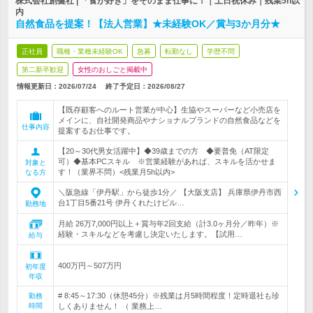
株式会社創健社 | 「食が好き」をそのまま仕事に！｜土日祝休み｜残業5h以
内
自然食品を提案！【法人営業】★未経験OK／賞与3か月分★
正社員
職種・業種未経験OK
急募
転勤なし
学歴不問
第二新卒歓迎
女性のおしごと掲載中
情報更新日：2026/07/24
終了予定日：
2026/08/27
【既存顧客へのルート営業が中心】生協やスーパーなど小売店を
メインに、自社開発商品やナショナルブランドの自然食品などを
仕事内容
提案するお仕事です。
【20～30代男女活躍中】◆39歳までの方 ◆要普免（AT限定
可）◆基本PCスキル ※営業経験があれば、スキルを活かせま
対象と
す！（業界不問）<残業月5h以内>
なる方
＼阪急線「伊丹駅」から徒歩1分／ 【大阪支店】 兵庫県伊丹市西
台1丁目5番21号 伊丹くれたけビル…
勤務地
月給 26万7,000円以上＋賞与年2回支給（計3.0ヶ月分／昨年）※
経験・スキルなどを考慮し決定いたします。【試用…
給与
400万円～507万円
初年度
年収
# 8:45～17:30（休憩45分）※残業は月5時間程度！定時退社も珍
勤務
時間
しくありません！ （ 業務上…