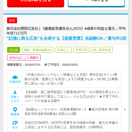
新着
株式会社関西広告社 | 《健康経営優良法人2025》■成果や利益を還元→平均
年収712万円
"記憶に残る広告"を企画する【提案営業】未経験OK／賞与年3回
正社員
職種・業種未経験OK
転勤なし
学歴不問
第二新卒歓迎
女性のおしごと掲載中
情報更新日：2026/07/31
終了予定日：
2026/10/01
《中途入社のハンデなし／研修なども充実》屋外広告(サイン/看
板)の企画・提案などを担当します◎残業少なめ→18:30には事務
仕事内容
所に誰もいないが当たり前
【未経験・第二新卒歓迎】◎要普免(AT可)「今の環境を変えたい/
頑張りを給与で還元してほしい」そんな方はぜひ！★子育て中の
対象と
パパ・ママ在籍＆活躍中
なる方
【転勤なし／マイカー・社用車通勤OK！】 ◆香川営業所 香川県
高松市松並町938番地1 武田ビル3階
勤務地
月給23万2500円～30万円+営業手当※経験や年齢、能力を考慮の
上決定します※上記月給には、固定残業代（22時間分…
給与