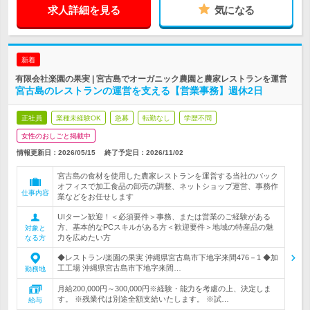
求人詳細を見る
気になる
新着
有限会社楽園の果実 | 宮古島でオーガニック農園と農家レストランを運営
宮古島のレストランの運営を支える【営業事務】週休2日
正社員
業種未経験OK
急募
転勤なし
学歴不問
女性のおしごと掲載中
情報更新日：2026/05/15
終了予定日：
2026/11/02
宮古島の食材を使用した農家レストランを運営する当社のバック
オフィスで加工食品の卸売の調整、ネットショップ運営、事務作
仕事内容
業などをお任せします
UIターン歓迎！＜必須要件＞事務、または営業のご経験がある
方、基本的なPCスキルがある方＜歓迎要件＞地域の特産品の魅
対象と
力を広めたい方
なる方
◆レストラン/楽園の果実 沖縄県宮古島市下地字来間476－1 ◆加
工工場 沖縄県宮古島市下地字来間…
勤務地
月給200,000円～300,000円※経験・能力を考慮の上、決定しま
す。 ※残業代は別途全額支給いたします。 ※試…
給与