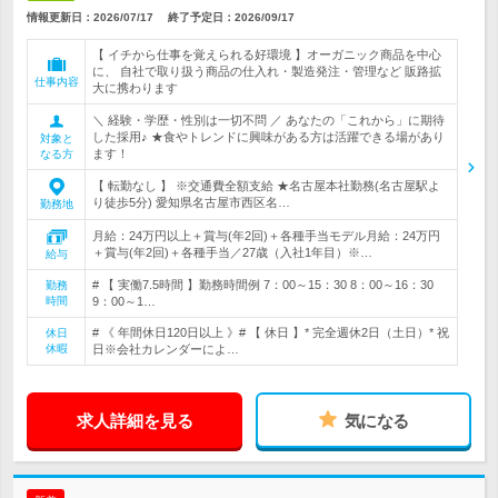
情報更新日：2026/07/17
終了予定日：
2026/09/17
【 イチから仕事を覚えられる好環境 】オーガニック商品を中心
に、 自社で取り扱う商品の仕入れ・製造発注・管理など 販路拡
仕事内容
大に携わります
＼ 経験・学歴・性別は一切不問 ／ あなたの「これから」に期待
した採用♪ ★食やトレンドに興味がある方は活躍できる場があり
対象と
ます！
なる方
【 転勤なし 】 ※交通費全額支給 ★名古屋本社勤務(名古屋駅よ
り徒歩5分) 愛知県名古屋市西区名…
勤務地
月給：24万円以上＋賞与(年2回)＋各種手当モデル月給：24万円
＋賞与(年2回)＋各種手当／27歳（入社1年目）※…
給与
# 【 実働7.5時間 】勤務時間例 7：00～15：30 8：00～16：30
勤務
時間
9：00～1…
# 《 年間休日120日以上 》# 【 休日 】* 完全週休2日（土日）* 祝
休日
休暇
日※会社カレンダーによ…
求人詳細を見る
気になる