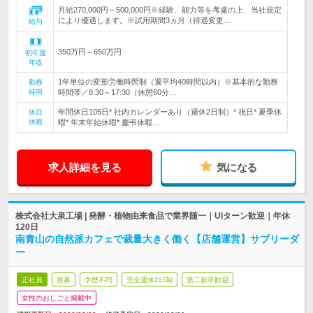
月給270,000円～500,000円※経験、能力等を考慮の上、当社規定
により優遇します。※試用期間3ヵ月（待遇変更…
給与
350万円～650万円
初年度
年収
1年単位の変形労働時間制（週平均40時間以内）※基本的な勤務
勤務
時間
時間帯／8:30～17:30（休憩60分…
年間休日105日* 社内カレンダーあり（週休2日制）* 祝日* 夏季休
休日
休暇
暇* 年末年始休暇* 慶弔休暇…
求人詳細を見る
気になる
株式会社大泉工場 | 発酵・植物由来食品で業界随一｜UIターン歓迎｜年休
120日
南青山の自然派カフェで裁量大きく働く【店舗運営】サブリーダ
ー
正社員
急募
学歴不問
完全週休2日制
第二新卒歓迎
女性のおしごと掲載中