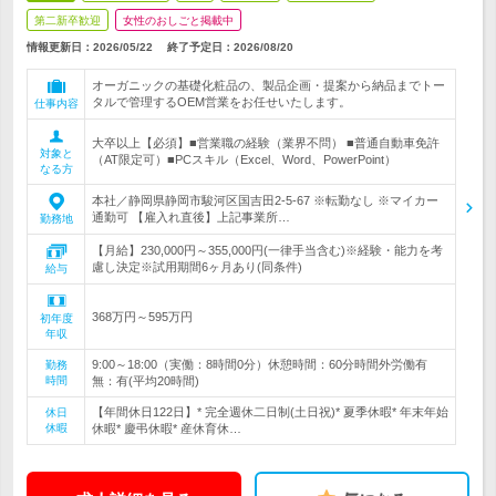
第二新卒歓迎
女性のおしごと掲載中
情報更新日：2026/05/22
終了予定日：
2026/08/20
オーガニックの基礎化粧品の、製品企画・提案から納品までトー
タルで管理するOEM営業をお任せいたします。
仕事内容
大卒以上【必須】■営業職の経験（業界不問） ■普通自動車免許
対象と
（AT限定可）■PCスキル（Excel、Word、PowerPoint）
なる方
本社／静岡県静岡市駿河区国吉田2-5-67 ※転勤なし ※マイカー
通勤可 【雇入れ直後】上記事業所…
勤務地
【月給】230,000円～355,000円(一律手当含む)※経験・能力を考
慮し決定※試用期間6ヶ月あり(同条件)
給与
368万円～595万円
初年度
年収
9:00～18:00（実働：8時間0分）休憩時間：60分時間外労働有
勤務
時間
無：有(平均20時間)
【年間休日122日】* 完全週休二日制(土日祝)* 夏季休暇* 年末年始
休日
休暇
休暇* 慶弔休暇* 産休育休…