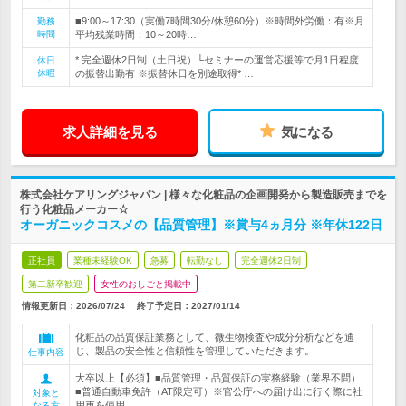
■9:00～17:30（実働7時間30分/休憩60分）※時間外労働：有※月
勤務
時間
平均残業時間：10～20時…
* 完全週休2日制（土日祝）└セミナーの運営応援等で月1日程度
休日
休暇
の振替出勤有 ※振替休日を別途取得* …
求人詳細を見る
気になる
株式会社ケアリングジャパン | 様々な化粧品の企画開発から製造販売までを
行う化粧品メーカー☆
オーガニックコスメの【品質管理】※賞与4ヵ月分 ※年休122日
正社員
業種未経験OK
急募
転勤なし
完全週休2日制
第二新卒歓迎
女性のおしごと掲載中
情報更新日：2026/07/24
終了予定日：
2027/01/14
化粧品の品質保証業務として、微生物検査や成分分析などを通
じ、製品の安全性と信頼性を管理していただきます。
仕事内容
大卒以上【必須】■品質管理・品質保証の実務経験（業界不問）
■普通自動車免許（AT限定可）※官公庁への届け出に行く際に社
対象と
用車を使用
なる方