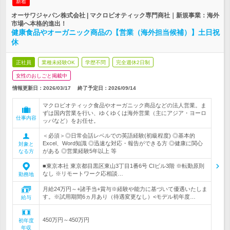
新着
オーサワジャパン株式会社 | マクロビオティック専門商社｜新規事業：海外
市場へ本格的進出！
健康食品やオーガニック商品の【営業（海外担当候補）】土日祝
休
正社員
業種未経験OK
学歴不問
完全週休2日制
女性のおしごと掲載中
情報更新日：2026/03/17
終了予定日：
2026/09/14
マクロビオティック食品やオーガニック商品などの法人営業。ま
ずは国内営業を行い、ゆくゆくは海外営業（主にアジア・ヨーロ
仕事内容
ッパなど）をお任せ。
＜必須＞◎日常会話レベルでの英語経験(初級程度) ◎基本的
Excel、Word知識 ◎迅速な対応・報告ができる方 ◎健康に関心
対象と
がある ◎営業経験5年以上 等
なる方
■東京本社 東京都目黒区東山3丁目1番6号 CIビル3階 ※転勤原則
なし ※リモートワーク応相談…
勤務地
月給24万円～+諸手当+賞与※経験や能力に基づいて優遇いたしま
す。※試用期間6ヵ月あり（待遇変更なし）<モデル初年度…
給与
450万円～450万円
初年度
年収