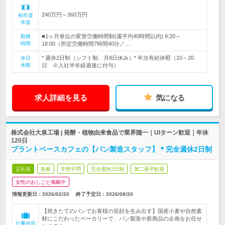
240万円～360万円
初年度
年収
■1ヶ月単位の変形労働時間制(週平均40時間以内) 9:20～
勤務
時間
18:00（所定労働時間7時間40分／…
* 週休2日制（シフト制、月8日休み）* 年次有給休暇（10～20
休日
休暇
日 ※入社半年経過後に付与）
求人詳細を見る
気になる
株式会社大泉工場 | 発酵・植物由来食品で業界随一｜UIターン歓迎｜年休
120日
プラントベースカフェの【パン製造スタッフ】＊完全週休2日制
正社員
急募
学歴不問
完全週休2日制
第二新卒歓迎
女性のおしごと掲載中
情報更新日：2026/02/20
終了予定日：
2026/08/20
【焼きたてのパンでお客様の笑顔を生み出す】国産小麦や自然素
材にこだわったベーカリーで、パン製造や新商品の企画をお任せ
仕事内容