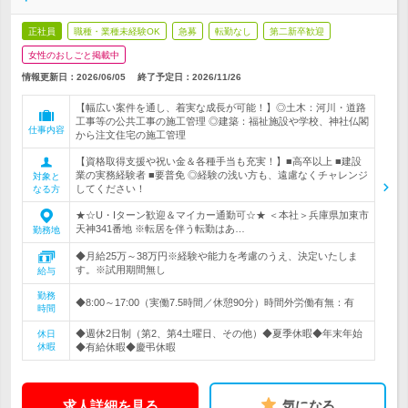
正社員
職種・業種未経験OK
急募
転勤なし
第二新卒歓迎
女性のおしごと掲載中
情報更新日：2026/06/05
終了予定日：
2026/11/26
【幅広い案件を通し、着実な成長が可能！】◎土木：河川・道路
工事等の公共工事の施工管理 ◎建築：福祉施設や学校、神社仏閣
仕事内容
から注文住宅の施工管理
【資格取得支援や祝い金＆各種手当も充実！】■高卒以上 ■建設
業の実務経験者 ■要普免 ◎経験の浅い方も、遠慮なくチャレンジ
対象と
してください！
なる方
★☆U・Iターン歓迎＆マイカー通勤可☆★ ＜本社＞兵庫県加東市
天神341番地 ※転居を伴う転勤はあ…
勤務地
◆月給25万～38万円※経験や能力を考慮のうえ、決定いたしま
す。※試用期間無し
給与
勤務
◆8:00～17:00（実働7.5時間／休憩90分）時間外労働有無：有
時間
◆週休2日制（第2、第4土曜日、その他）◆夏季休暇◆年末年始
休日
休暇
◆有給休暇◆慶弔休暇
求人詳細を見る
気になる