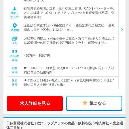
年残業少なめ）
住宅業界経験者が対象（設計や施工管理、CADオペレーター等、
どんな経験でもOK）キャリアップしたい方歓迎※資格不問（有
対象と
資格者歓迎）
なる方
金山総合駅徒歩1分・6番出口すぐ （通勤定期代全額支給） 愛知
県名古屋市中区金山1-12-14 金…
勤務地
月給30万円以上（別途各種手当支給・賞与年2回あり）※上記に
は20時間分の固定残業代 9万円以上 を含む（超過分は別…
給与
420万円～500万円
初年度
年収
# 9：00～18：00(休憩60分)# 8：30～17：30(休憩60分）※入社
勤務
時間
前に希望の勤務時間…
★年間休日114日＋有給１０日間～（有給取得率100％）# 休日*
休日
休暇
週休二日／土日* 祝日# 休暇*…
求人詳細を見る
気になる
日仏貿易株式会社 | 欧州トップクラスの食品・飲料を扱う輸入商社＜完全週
休二日制＞