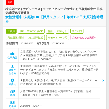
新着
株式会社マイナビワークス | マイナビグループ/女性のお仕事掲載中/土日祝
休/産育休実績豊富
女性活躍中♪未経験OK【採用スタッフ】年休125日★原則定時退
社
正社員
職種・業種未経験OK
急募
転勤なし
学歴不問
完全週休2日制
第二新卒歓迎
リモートワーク可
女性のおしごと掲載中
情報更新日：2026/08/07
終了予定日：
2026/09/10
女性活躍中♪人事事務をはじめ、初心者でも安心のシンプルワー
ク★就業先例:アサヒ,三菱,ノエビア他★20代活躍中★有給取得率
仕事内容
100％★充実した福利厚生
未経験/第二新卒歓迎！ 応募理由はふわっとでOK♪「オフィスワ
ークデビューしたい」「安定した仕事に就きたい」希望/疑問を伺
対象と
います♪ ※34歳までの方
なる方
★転勤なし ★髪型/ネイル/ピアス自由（私服/スニーカーOK） ★
在宅勤務あり ★希望勤務地に配属…
勤務地
月給 210,000円以上 + 各種手当 + 賞与年2回（首都圏）月給
198,000円以上 + 各種手当 + 賞与…
給与
290万円～320万円
初年度