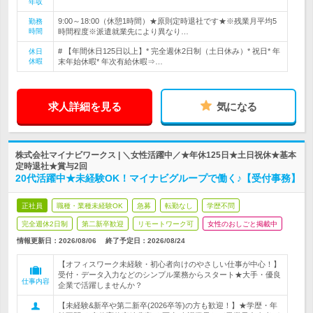
年収
9:00～18:00（休憩1時間）★原則定時退社です★※残業月平均5
勤務
時間
時間程度※派遣就業先により異なり…
# 【年間休日125日以上】* 完全週休2日制（土日休み）* 祝日* 年
休日
休暇
末年始休暇* 年次有給休暇⇒…
求人詳細を見る
気になる
株式会社マイナビワークス | ＼女性活躍中／★年休125日★土日祝休★基本
定時退社★賞与2回
20代活躍中★未経験OK！マイナビグループで働く♪【受付事務】
正社員
職種・業種未経験OK
急募
転勤なし
学歴不問
完全週休2日制
第二新卒歓迎
リモートワーク可
女性のおしごと掲載中
情報更新日：2026/08/06
終了予定日：
2026/08/24
【オフィスワーク未経験・初心者向けのやさしい仕事が中心！】
受付・データ入力などのシンプル業務からスタート★大手・優良
仕事内容
企業で活躍しませんか？
【未経験&新卒や第二新卒(2026卒等)の方も歓迎！】★学歴・年