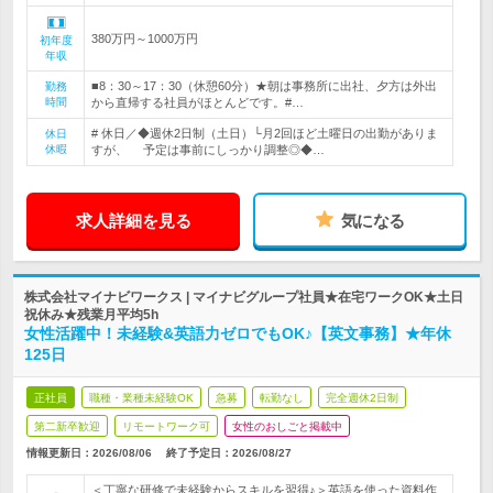
380万円～1000万円
初年度
年収
■8：30～17：30（休憩60分）★朝は事務所に出社、夕方は外出
勤務
時間
から直帰する社員がほとんどです。#…
# 休日／◆週休2日制（土日）└月2回ほど土曜日の出勤がありま
休日
休暇
すが、 予定は事前にしっかり調整◎◆…
求人詳細を見る
気になる
株式会社マイナビワークス | マイナビグループ社員★在宅ワークOK★土日
祝休み★残業月平均5h
女性活躍中！未経験&英語力ゼロでもOK♪【英文事務】★年休
125日
正社員
職種・業種未経験OK
急募
転勤なし
完全週休2日制
第二新卒歓迎
リモートワーク可
女性のおしごと掲載中
情報更新日：2026/08/06
終了予定日：
2026/08/27
＜丁寧な研修で未経験からスキルを習得♪＞英語を使った資料作