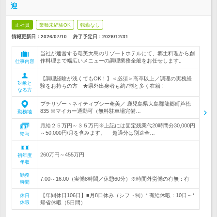
迎
正社員
業種未経験OK
転勤なし
情報更新日：2026/07/10
終了予定日：
2026/12/31
当社が運営する奄美大島のリゾートホテルにて、郷土料理から創
作料理まで幅広いメニューの調理業務全般をお任せします。
仕事内容
【調理経験が浅くてもOK！】＜必須＞高卒以上／調理の実務経
対象と
験をお持ちの方 ★県外出身者も約7割と多く在籍！
なる方
プチリゾートネイティブシー奄美／ 鹿児島県大島郡龍郷町芦徳
835 ※マイカー通勤可（無料駐車場完備…
勤務地
月給２５万円～３５万円※上記には固定残業代20時間分30,000円
～50,000円/月を含みます。 超過分は別途全…
給与
260万円～455万円
初年度
年収
勤務
7:00～16:00（実働8時間／休憩60分）※時間外労働の有無：有
時間
【年間休日106日】■月8日休み（シフト制）* 有給休暇：10日～*
休日
休暇
帰省休暇（5日間）