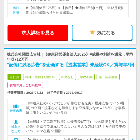
# 【年間休日126日】# 【休日】◆週休2日制(土日) ※12月繁忙
休日
休暇
期は(土)出勤あり└ 休日出勤…
求人詳細を見る
気になる
株式会社関西広告社 | 《健康経営優良法人2025》■成果や利益を還元→平均
年収712万円
"記憶に残る広告"を企画する【提案営業】未経験OK／賞与年3回
正社員
職種・業種未経験OK
転勤なし
学歴不問
第二新卒歓迎
女性のおしごと掲載中
情報更新日：2026/07/22
終了予定日：
2026/09/17
《中途入社のハンデなし／研修なども充実》屋外広告(サイン/看
板)の企画・提案などを担当します◎残業少なめ→18:30には事務
仕事内容
所に誰もいないが当たり前
【未経験・第二新卒歓迎】◎要普免(AT可)「今の環境を変えたい/
頑張りを給与で還元してほしい」そんな方はぜひ！★子育て中の
対象と
パパ・ママ在籍＆活躍中
なる方