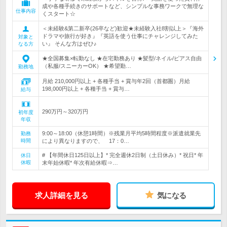
成や各種手続きのサポートなど、シンプルな事務ワークで無理な
仕事内容
くスタート☆
＜未経験&第二新卒(26卒など)歓迎★未経験入社8割以上＞『海外
ドラマや旅行が好き』『英語を使う仕事にチャレンジしてみた
対象と
い』 そんな方はぜひ♪
なる方
★全国募集×転勤なし ★在宅勤務あり ★髪型/ネイル/ピアス自由
（私服/スニーカーOK） ★希望勤…
勤務地
月給 210,000円以上 + 各種手当 + 賞与年2回（首都圏）月給
198,000円以上 + 各種手当 + 賞与…
給与
290万円～320万円
初年度
年収
9:00～18:00（休憩1時間）※残業月平均5時間程度※派遣就業先
勤務
時間
により異なりますので、 17：0…
# 【年間休日125日以上】* 完全週休2日制（土日休み）* 祝日* 年
休日
休暇
末年始休暇* 年次有給休暇⇒…
求人詳細を見る
気になる