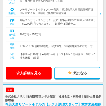
方 ★県外出身者も約7割と多く在籍！
なる方
プチリゾートネイティブシー奄美／ 鹿児島県大島郡龍郷町芦徳
835 ※マイカー通勤可（無料駐車場完備…
勤務地
月給２５万円～３５万円※上記には固定残業代20時間分30,000円
～50,000円/月を含みます。 超過分は別途全…
給与
260万円～455万円
初年度
年収
勤務
7:00～16:00（実働8時間／休憩60分）※時間外労働の有無：有
時間
【年間休日106日】■月8日休み（シフト制）* 有給休暇：10日～*
休日
休暇
帰省休暇（5日間）
求人詳細を見る
気になる
新着
株式会社ノリス | 地域密着型ホテル運営｜社員食堂・寮完備｜県外出身者多
数在籍
奄美大島リゾートホテルの【ホテル調理スタッフ】業界未経験歓