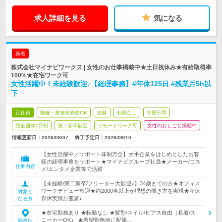
求人詳細を見る
気になる
新着
株式会社マイナビワークス | 女性のお仕事掲載中★土日祝休み★有給取得率
100%★在宅ワーク可
女性活躍中！未経験歓迎♪【経理事務】#年休125日 #残業月5h以
下
正社員
職種・業種未経験OK
急募
転勤なし
学歴不問
完全週休2日制
第二新卒歓迎
リモートワーク可
女性のおしごと掲載中
情報更新日：2026/08/07
終了予定日：
2026/09/10
【女性活躍中／サポート体制万全】大手企業をはじめとしたお客
様の経理事務をサポート★マイナビグループ社員★メーカー/コス
仕事内容
メ/エンタメ企業等で活躍
【未経験/第二新卒/フリーター大歓迎♪】34歳までの方★オフィス
ワークデビュー歓迎★約2000名以上が理想の働き方を実現★産休
対象と
育休実績が豊富♪
なる方
★在宅勤務あり ★転勤なし ★髪型/ネイル/ピアス自由（私服/ス
ニーカーOK） ★希望勤務地に配属…
勤務地