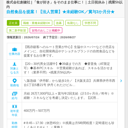
株式会社創健社 | 「食が好き」をそのまま仕事に！｜土日祝休み｜残業5h以
内
自然食品を提案！【法人営業】★未経験OK／賞与3か月分★
正社員
職種・業種未経験OK
急募
転勤なし
学歴不問
第二新卒歓迎
女性のおしごと掲載中
情報更新日：2026/07/24
終了予定日：
2026/08/27
【既存顧客へのルート営業が中心】生協やスーパーなど小売店を
メインに、自社開発商品やナショナルブランドの自然食品などを
仕事内容
提案するお仕事です。
【20～30代男女活躍中】◆39歳までの方 ◆要普免（AT限定
可）◆基本PCスキル ※営業経験があれば、スキルを活かせま
対象と
す！（業界不問）<残業月5h以内>
なる方
＼阪急線「伊丹駅」から徒歩1分／ 【大阪支店】 兵庫県伊丹市西
台1丁目5番21号 伊丹くれたけビル…
勤務地
月給 26万7,000円以上＋賞与年2回支給（計3.0ヶ月分／昨年）※
経験・スキルなどを考慮し決定いたします。【試用…
給与
400万円～507万円
初年度
年収
# 8:45～17:30（休憩45分）※残業は月5時間程度！定時退社も珍
勤務
時間
しくありません！ （ 業務上…