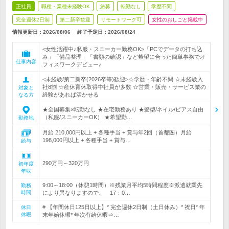
正社員
職種・業種未経験OK
急募
転勤なし
学歴不問
完全週休2日制
第二新卒歓迎
リモートワーク可
女性のおしごと掲載中
情報更新日：2026/08/06
終了予定日：
2026/08/24
<女性活躍中♪私服・スニーカー勤務OK>「PCでデータの打ち込
み」「備品整理」「書類の確認」など希望に合った簡単事務でオ
仕事内容
フィスワークデビュー♪
<未経験/第二新卒(2026卒等)歓迎>☆学歴・年齢不問 ☆未経験入
社8割 ☆産休育休取得中社員が多数 ☆営業・販売・サービス業の
対象と
経験があれば活かせる
なる方
★全国募集×転勤なし ★在宅勤務あり ★髪型/ネイル/ピアス自由
（私服/スニーカーOK） ★希望勤…
勤務地
月給 210,000円以上 + 各種手当 + 賞与年2回（首都圏）月給
198,000円以上 + 各種手当 + 賞与…
給与
290万円～320万円
初年度
年収
9:00～18:00（休憩1時間）※残業月平均5時間程度※派遣就業先
勤務
時間
により異なりますので、 17：0…
# 【年間休日125日以上】* 完全週休2日制（土日休み）* 祝日* 年
休日
休暇
末年始休暇* 年次有給休暇⇒…