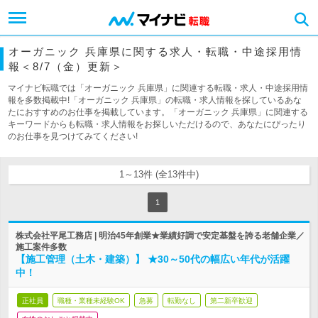
オーガニック 兵庫県に関する求人・転職・中途採用情
報＜8/7（金）更新＞
マイナビ転職では「オーガニック 兵庫県」に関連する転職・求人・中途採用情
報を多数掲載中!「オーガニック 兵庫県」の転職・求人情報を探しているあな
たにおすすめのお仕事を掲載しています。「オーガニック 兵庫県」に関連する
キーワードからも転職・求人情報をお探しいただけるので、あなたにぴったり
のお仕事を見つけてみてください!
1～13件 (全13件中)
1
株式会社平尾工務店 | 明治45年創業★業績好調で安定基盤を誇る老舗企業／
施工案件多数
【施工管理（土木・建築）】 ★30～50代の幅広い年代が活躍
中！
正社員
職種・業種未経験OK
急募
転勤なし
第二新卒歓迎