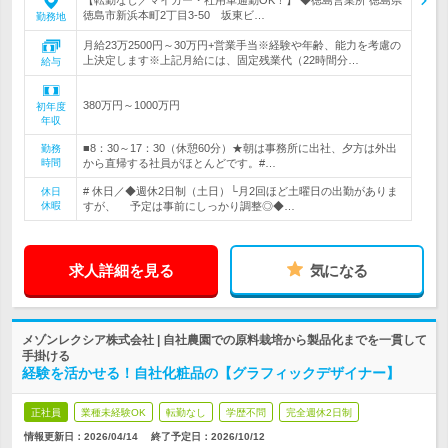
【転勤なし／マイカー・社用車通勤OK！】 ◆徳島営業所 徳島県
徳島市新浜本町2丁目3-50 坂東ビ…
勤務地
月給23万2500円～30万円+営業手当※経験や年齢、能力を考慮の
上決定します※上記月給には、固定残業代（22時間分…
給与
380万円～1000万円
初年度
年収
■8：30～17：30（休憩60分）★朝は事務所に出社、夕方は外出
勤務
時間
から直帰する社員がほとんどです。#…
# 休日／◆週休2日制（土日）└月2回ほど土曜日の出勤がありま
休日
休暇
すが、 予定は事前にしっかり調整◎◆…
求人詳細を見る
気になる
メゾンレクシア株式会社 | 自社農園での原料栽培から製品化までを一貫して
手掛ける
経験を活かせる！自社化粧品の【グラフィックデザイナー】
正社員
業種未経験OK
転勤なし
学歴不問
完全週休2日制
情報更新日：2026/04/14
終了予定日：
2026/10/12