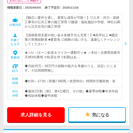
女性のおしごと掲載中
情報更新日：2026/06/05
終了予定日：
2026/11/26
【幅広い案件を通し、着実な成長が可能！】◎土木：河川・道路
工事等の公共工事の施工管理 ◎建築：福祉施設や学校、神社仏閣
仕事内容
から注文住宅の施工管理
【資格取得支援や祝い金＆各種手当も充実！】■高卒以上 ■建設
業の実務経験者 ■要普免 ◎経験の浅い方も、遠慮なくチャレンジ
対象と
してください！
なる方
★☆U・Iターン歓迎＆マイカー通勤可☆★ ＜本社＞兵庫県加東市
天神341番地 ※転居を伴う転勤はあ…
勤務地
◆月給25万～38万円※経験や能力を考慮のうえ、決定いたしま
す。※試用期間無し
給与
勤務
◆8:00～17:00（実働7.5時間／休憩90分）時間外労働有無：有
時間
◆週休2日制（第2、第4土曜日、その他）◆夏季休暇◆年末年始
休日
休暇
◆有給休暇◆慶弔休暇
求人詳細を見る
気になる