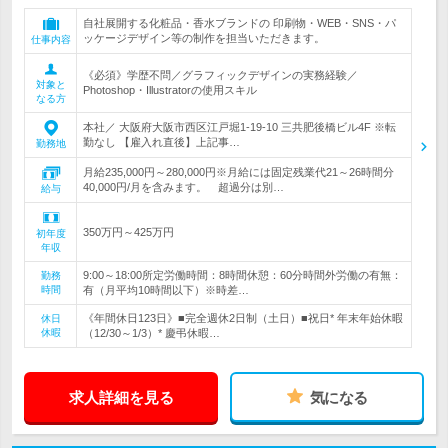
自社展開する化粧品・香水ブランドの 印刷物・WEB・SNS・パ
ッケージデザイン等の制作を担当いただきます。
仕事内容
《必須》学歴不問／グラフィックデザインの実務経験／
対象と
Photoshop・Illustratorの使用スキル
なる方
本社／ 大阪府大阪市西区江戸堀1-19-10 三共肥後橋ビル4F ※転
勤なし 【雇入れ直後】上記事…
勤務地
月給235,000円～280,000円※月給には固定残業代21～26時間分
40,000円/月を含みます。 超過分は別…
給与
350万円～425万円
初年度
年収
9:00～18:00所定労働時間：8時間休憩：60分時間外労働の有無：
勤務
時間
有（月平均10時間以下）※時差…
《年間休日123日》■完全週休2日制（土日）■祝日* 年末年始休暇
休日
休暇
（12/30～1/3）* 慶弔休暇…
求人詳細を見る
気になる