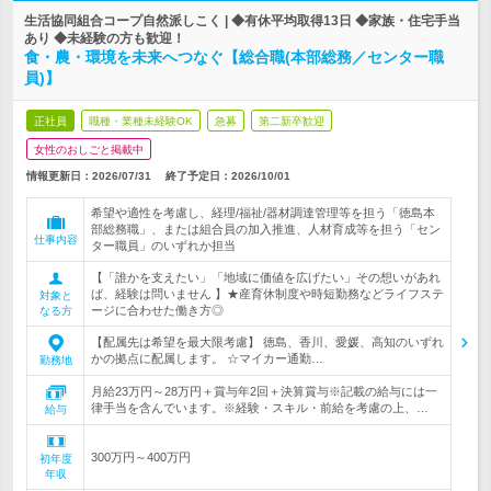
生活協同組合コープ自然派しこく | ◆有休平均取得13日 ◆家族・住宅手当
あり ◆未経験の方も歓迎！
食・農・環境を未来へつなぐ【総合職(本部総務／センター職
員)】
正社員
職種・業種未経験OK
急募
第二新卒歓迎
女性のおしごと掲載中
情報更新日：2026/07/31
終了予定日：
2026/10/01
希望や適性を考慮し、経理/福祉/器材調達管理等を担う「徳島本
部総務職」、または組合員の加入推進、人材育成等を担う「セン
仕事内容
ター職員」のいずれか担当
【「誰かを支えたい」「地域に価値を広げたい」その想いがあれ
ば、経験は問いません 】★産育休制度や時短勤務などライフステ
対象と
ージに合わせた働き方◎
なる方
【配属先は希望を最大限考慮】 徳島、香川、愛媛、高知のいずれ
かの拠点に配属します。 ☆マイカー通勤…
勤務地
月給23万円～28万円＋賞与年2回＋決算賞与※記載の給与には一
律手当を含んでいます。※経験・スキル・前給を考慮の上、…
給与
300万円～400万円
初年度
年収