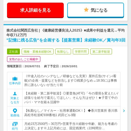
求人詳細を見る
気になる
株式会社関西広告社 | 《健康経営優良法人2025》■成果や利益を還元→平均
年収712万円
"記憶に残る広告"を企画する【提案営業】未経験OK／賞与年3回
正社員
職種・業種未経験OK
転勤なし
学歴不問
第二新卒歓迎
女性のおしごと掲載中
情報更新日：2026/07/31
終了予定日：
2026/10/01
《中途入社のハンデなし／研修なども充実》屋外広告(サイン/看
板)の企画・提案などを担当します◎残業少なめ→18:30には事務
仕事内容
所に誰もいないが当たり前
【未経験・第二新卒歓迎】◎要普免(AT可)「今の環境を変えたい/
頑張りを給与で還元してほしい」そんな方はぜひ！★子育て中の
対象と
パパ・ママ在籍＆活躍中
なる方
【転勤なし／マイカー・社用車通勤OK！】 ◆香川営業所 香川県
高松市松並町938番地1 武田ビル3階
勤務地
月給23万2500円～30万円+営業手当※経験や年齢、能力を考慮の
上決定します※上記月給には、固定残業代（22時間分…
給与