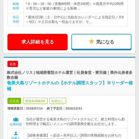
* 9：00～18：00（実働8時間・休憩1時間）※残業月平均22時間
勤務
時間
※育児など家庭の事情による勤務…
* 週休2日制（土・日中心に当組合カレンダーによる指定日／月8
休日
休暇
～9日）※土日出勤も一部ありますが、そ…
求人詳細を見る
気になる
新着
株式会社ノリス | 地域密着型ホテル運営｜社員食堂・寮完備｜県外出身者多
数在籍
奄美大島リゾートホテルの【ホテル調理スタッフ】※リーダー候
補
正社員
業種未経験OK
転勤なし
情報更新日：2026/07/10
終了予定日：
2026/12/31
当社が運営する奄美大島のリゾートホテルにて、郷土料理から創
作料理まで幅広いメニューの調理業務全般をお任せします。
仕事内容
【経験者優遇】＜必須＞高卒以上／調理の実務経験をお持ちの
対象と