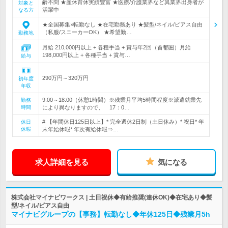
齢不問 ★産休育休実績豊富 ★医療/介護業界など異業界出身者が
対象と
活躍中
なる方
★全国募集×転勤なし ★在宅勤務あり ★髪型/ネイル/ピアス自由
（私服/スニーカーOK） ★希望勤…
勤務地
月給 210,000円以上 + 各種手当 + 賞与年2回（首都圏）月給
198,000円以上 + 各種手当 + 賞与…
給与
290万円～320万円
初年度
年収
9:00～18:00（休憩1時間）※残業月平均5時間程度※派遣就業先
勤務
時間
により異なりますので、 17：0…
# 【年間休日125日以上】* 完全週休2日制（土日休み）* 祝日* 年
休日
休暇
末年始休暇* 年次有給休暇⇒…
求人詳細を見る
気になる
株式会社マイナビワークス | 土日祝休◆有給推奨(連休OK)◆在宅あり◆髪
型/ネイル/ピアス自由
マイナビグループの【事務】転勤なし◆年休125日◆残業月5h