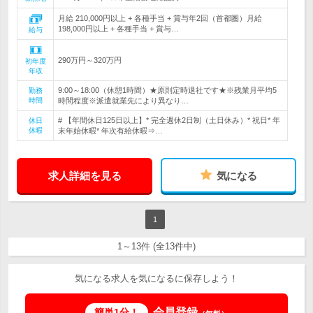
月給 210,000円以上 + 各種手当 + 賞与年2回（首都圏）月給
198,000円以上 + 各種手当 + 賞与…
給与
290万円～320万円
初年度
年収
9:00～18:00（休憩1時間）★原則定時退社です★※残業月平均5
勤務
時間
時間程度※派遣就業先により異なり…
# 【年間休日125日以上】* 完全週休2日制（土日休み）* 祝日* 年
休日
休暇
末年始休暇* 年次有給休暇⇒…
求人詳細を見る
気になる
1
1～13件 (全13件中)
気になる求人を気になるに保存しよう！
会員登録
簡単1分！