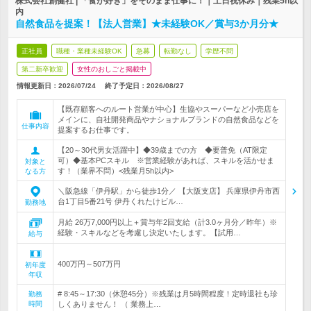
株式会社創健社 | 「食が好き」をそのまま仕事に！｜土日祝休み｜残業5h以
内
自然食品を提案！【法人営業】★未経験OK／賞与3か月分★
正社員
職種・業種未経験OK
急募
転勤なし
学歴不問
第二新卒歓迎
女性のおしごと掲載中
情報更新日：2026/07/24
終了予定日：
2026/08/27
【既存顧客へのルート営業が中心】生協やスーパーなど小売店を
メインに、自社開発商品やナショナルブランドの自然食品などを
仕事内容
提案するお仕事です。
【20～30代男女活躍中】◆39歳までの方 ◆要普免（AT限定
可）◆基本PCスキル ※営業経験があれば、スキルを活かせま
対象と
す！（業界不問）<残業月5h以内>
なる方
＼阪急線「伊丹駅」から徒歩1分／ 【大阪支店】 兵庫県伊丹市西
台1丁目5番21号 伊丹くれたけビル…
勤務地
月給 26万7,000円以上＋賞与年2回支給（計3.0ヶ月分／昨年）※
経験・スキルなどを考慮し決定いたします。【試用…
給与
400万円～507万円
初年度
年収
# 8:45～17:30（休憩45分）※残業は月5時間程度！定時退社も珍
勤務
時間
しくありません！ （ 業務上…