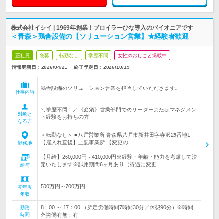
株式会社イシイ | 1969年創業！ブロイラーひな導入のパイオニアです
＜青森＞鶏舎設備の【ソリューション営業】★経験者歓迎
正社員
急募
転勤なし
学歴不問
女性のおしごと掲載中
情報更新日：2026/04/21
終了予定日：
2026/10/19
鶏舎設備のソリューション営業を担当していただきます。
仕事内容
＼学歴不問！／《必須》営業部門でのリーダーまたはマネジメン
対象と
ト経験をお持ちの方
なる方
＜転勤なし＞ ■八戸営業所 青森県八戸市新井田字寺沢29番地1
【雇入れ直後】上記事業所 【変更の…
勤務地
【月給】260,000円～410,000円※経験・年齢・能力を考慮して決
定いたします※試用期間6ヶ月あり（待遇に変更…
給与
500万円～700万円
初年度
年収
8：00 ～ 17：00 （所定労働時間7時間30分／休憩90分）※時間
勤務
時間
外労働有無：有