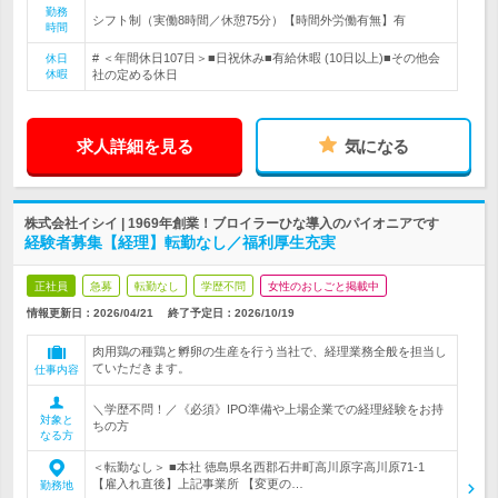
勤務
シフト制（実働8時間／休憩75分）【時間外労働有無】有
時間
# ＜年間休日107日＞■日祝休み■有給休暇 (10日以上)■その他会
休日
休暇
社の定める休日
求人詳細を見る
気になる
株式会社イシイ | 1969年創業！ブロイラーひな導入のパイオニアです
経験者募集【経理】転勤なし／福利厚生充実
正社員
急募
転勤なし
学歴不問
女性のおしごと掲載中
情報更新日：2026/04/21
終了予定日：
2026/10/19
肉用鶏の種鶏と孵卵の生産を行う当社で、経理業務全般を担当し
ていただきます。
仕事内容
＼学歴不問！／《必須》IPO準備や上場企業での経理経験をお持
対象と
ちの方
なる方
＜転勤なし＞ ■本社 徳島県名西郡石井町高川原字高川原71-1
【雇入れ直後】上記事業所 【変更の…
勤務地