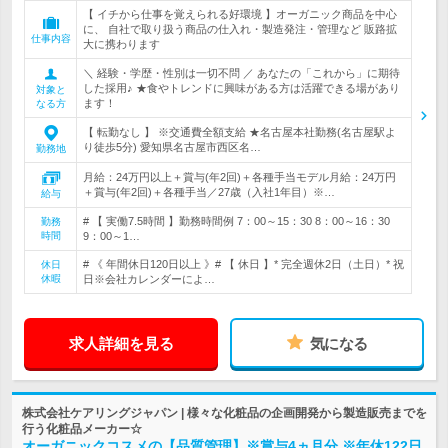
【 イチから仕事を覚えられる好環境 】オーガニック商品を中心
に、 自社で取り扱う商品の仕入れ・製造発注・管理など 販路拡
仕事内容
大に携わります
＼ 経験・学歴・性別は一切不問 ／ あなたの「これから」に期待
した採用♪ ★食やトレンドに興味がある方は活躍できる場があり
対象と
ます！
なる方
【 転勤なし 】 ※交通費全額支給 ★名古屋本社勤務(名古屋駅よ
り徒歩5分) 愛知県名古屋市西区名…
勤務地
月給：24万円以上＋賞与(年2回)＋各種手当モデル月給：24万円
＋賞与(年2回)＋各種手当／27歳（入社1年目）※…
給与
# 【 実働7.5時間 】勤務時間例 7：00～15：30 8：00～16：30
勤務
時間
9：00～1…
# 《 年間休日120日以上 》# 【 休日 】* 完全週休2日（土日）* 祝
休日
休暇
日※会社カレンダーによ…
求人詳細を見る
気になる
株式会社ケアリングジャパン | 様々な化粧品の企画開発から製造販売までを
行う化粧品メーカー☆
オーガニックコスメの【品質管理】※賞与4ヵ月分 ※年休122日