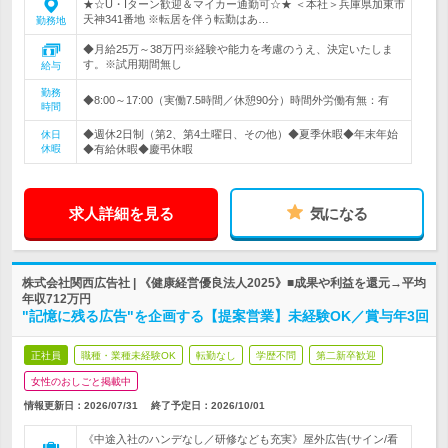
★☆U・Iターン歓迎＆マイカー通勤可☆★ ＜本社＞兵庫県加東市
天神341番地 ※転居を伴う転勤はあ…
勤務地
◆月給25万～38万円※経験や能力を考慮のうえ、決定いたしま
す。※試用期間無し
給与
勤務
◆8:00～17:00（実働7.5時間／休憩90分）時間外労働有無：有
時間
◆週休2日制（第2、第4土曜日、その他）◆夏季休暇◆年末年始
休日
休暇
◆有給休暇◆慶弔休暇
求人詳細を見る
気になる
株式会社関西広告社 | 《健康経営優良法人2025》■成果や利益を還元→平均
年収712万円
"記憶に残る広告"を企画する【提案営業】未経験OK／賞与年3回
正社員
職種・業種未経験OK
転勤なし
学歴不問
第二新卒歓迎
女性のおしごと掲載中
情報更新日：2026/07/31
終了予定日：
2026/10/01
《中途入社のハンデなし／研修なども充実》屋外広告(サイン/看