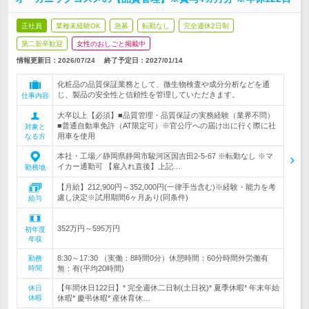
正社員
業種未経験OK
急募
転勤なし
完全週休2日制
第二新卒歓迎
女性のおしごと掲載中
情報更新日：2026/07/24
終了予定日：
2027/01/14
化粧品の品質保証業務として、微生物検査や成分分析などを通
じ、製品の安全性と信頼性を管理していただきます。
仕事内容
大卒以上【必須】■品質管理・品質保証の実務経験（業界不問）
■普通自動車免許（AT限定可）※官公庁への届け出に行く際に社
対象と
用車を使用
なる方
本社・工場／静岡県静岡市駿河区国吉田2-5-67 ※転勤なし ※マ
イカー通勤可 【雇入れ直後】上記…
勤務地
【月給】212,900円～352,000円(一律手当含む)※経験・能力を考
慮し決定※試用期間6ヶ月あり(同条件)
給与
352万円～595万円
初年度
年収
8:30～17:30 （実働：8時間0分）休憩時間：60分時間外労働有
勤務
時間
無：有(平均20時間)
【年間休日122日】* 完全週休二日制(土日祝)* 夏季休暇* 年末年始
休日
休暇
休暇* 慶弔休暇* 産休育休…