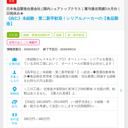
新着
日本食品製造合資会社 | 国内シェアトップクラス｜賞与過去実績3カ月分｜
日祝休み★
《由仁》未経験・第二新卒歓迎！シリアルメーカーの【食品製
造】
正社員
職種・業種未経験OK
急募
第二新卒歓迎
女性のおしごと掲載中
情報更新日：2026/03/17
終了予定日：
2026/09/14
《未経験からスキルアップ◎》オートミール・シリアルを製造し
ている当社工場において、オートミールの製造をお任せします！
仕事内容
【高卒以上｜未経験・第二新卒歓迎！】＜必須＞◆普通自動車免
許◆食品衛生管理者 ◎食品製造の経験・当社業務に関連する経験
対象と
をお持ちの方は歓迎♪
なる方
＼三川工場／ 北海道夕張郡由仁町本三川660番地 ※当面の間、転
勤はありません。 【雇入れ直後】上…
勤務地
【月給】190,000円～253,000円 （一律手当含む）※経験・年
齢・能力を考慮して決定いたします※試用期間3ヶ…
給与
285万円～380万円
初年度
年収