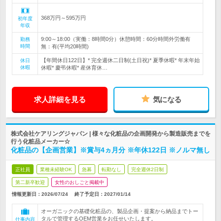
368万円～595万円
初年度
年収
9:00～18:00（実働：8時間0分）休憩時間：60分時間外労働有
勤務
時間
無：有(平均20時間)
【年間休日122日】* 完全週休二日制(土日祝)* 夏季休暇* 年末年始
休日
休暇
休暇* 慶弔休暇* 産休育休…
求人詳細を見る
気になる
株式会社ケアリングジャパン | 様々な化粧品の企画開発から製造販売までを
行う化粧品メーカー☆
化粧品の【企画営業】※賞与4ヵ月分 ※年休122日 ※ノルマ無し
正社員
業種未経験OK
急募
転勤なし
完全週休2日制
第二新卒歓迎
女性のおしごと掲載中
情報更新日：2026/07/24
終了予定日：
2027/01/14
オーガニックの基礎化粧品の、製品企画・提案から納品までトー
タルで管理するOEM営業をお任せいたします。
仕事内容