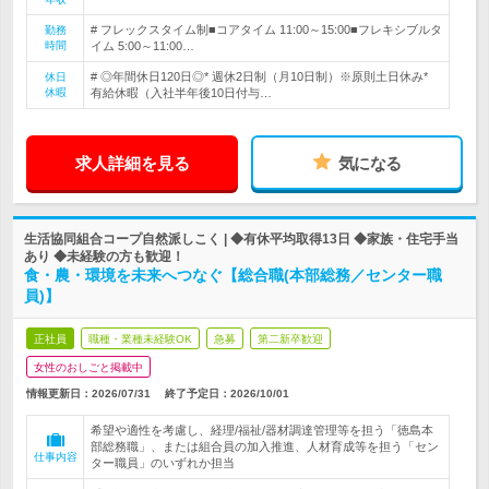
# フレックスタイム制■コアタイム 11:00～15:00■フレキシブルタ
勤務
時間
イム 5:00～11:00…
# ◎年間休日120日◎* 週休2日制（月10日制）※原則土日休み*
休日
休暇
有給休暇（入社半年後10日付与…
求人詳細を見る
気になる
生活協同組合コープ自然派しこく | ◆有休平均取得13日 ◆家族・住宅手当
あり ◆未経験の方も歓迎！
食・農・環境を未来へつなぐ【総合職(本部総務／センター職
員)】
正社員
職種・業種未経験OK
急募
第二新卒歓迎
女性のおしごと掲載中
情報更新日：2026/07/31
終了予定日：
2026/10/01
希望や適性を考慮し、経理/福祉/器材調達管理等を担う「徳島本
部総務職」、または組合員の加入推進、人材育成等を担う「セン
仕事内容
ター職員」のいずれか担当