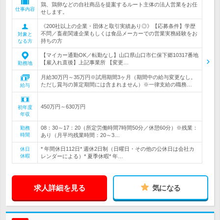
鶏、鶏卵などの自社商品を提案するルート主体の法人営業をお任
仕事内容
せします。
《200社以上の企業・団体と取引実績あり◎》【応募条件】学歴
不問／畜産関連企業もしくは食品メーカーでの営業実務経験をお
対象と
持ちの方
なる方
【マイカー通勤OK／転勤なし】山口県山口市仁保下郷10317番地
【雇入れ直後】上記事業所 【変更…
勤務地
月給30万円～35万円※試用期間3ヶ月（期間中の給与変更なし。
ただし賞与の算定期間には含まれません）※一律支給の職務…
給与
450万円～630万円
初年度
年収
08：30～17：20（所定労働時間7時間50分／休憩60分）※残業：
勤務
時間
あり（月平均残業時間：20～3…
* 年間休日112日* 週休2日制（日曜日・その他の公休日は会社カ
休日
休暇
レンダーによる）* 夏季休暇* 年…
求人詳細を見る
気になる