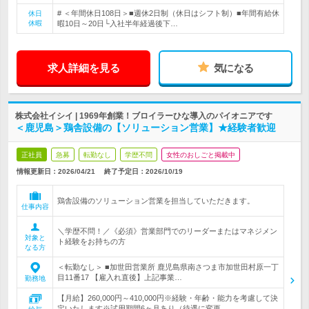
# ＜年間休日108日＞■週休2日制（休日はシフト制）■年間有給休
休日
休暇
暇10日～20日└入社半年経過後下…
求人詳細を見る
気になる
株式会社イシイ | 1969年創業！ブロイラーひな導入のパイオニアです
＜鹿児島＞鶏舎設備の【ソリューション営業】★経験者歓迎
正社員
急募
転勤なし
学歴不問
女性のおしごと掲載中
情報更新日：2026/04/21
終了予定日：
2026/10/19
鶏舎設備のソリューション営業を担当していただきます。
仕事内容
＼学歴不問！／《必須》営業部門でのリーダーまたはマネジメン
対象と
ト経験をお持ちの方
なる方
＜転勤なし＞ ■加世田営業所 鹿児島県南さつま市加世田村原一丁
目11番17 【雇入れ直後】上記事業…
勤務地
【月給】260,000円～410,000円※経験・年齢・能力を考慮して決
定いたします※試用期間6ヶ月あり（待遇に変更…