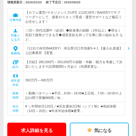
情報更新日：2026/02/20
終了予定日：
2026/08/20
【カフェ運営×マネジメント力UP】1110CAFE / BAKERYでサブ
リーダーとして、接客やスタッフ育成・運営サポートなど幅広く
仕事内容
お任せします！
◇20～30代活躍中《必須》◆飲食業の経験（1年以上）◆明るく
笑顔で接客ができる方◆成長意欲を持って仕事に取り組める方 な
対象と
ど...
なる方
《1110 CAFE/BAKERY》 埼玉県川口市領家5-4-1 【雇入れ直後】
上記事業所 【変更…
勤務地
【月給】280,000円～350,000円※経験・年齢・能力を考慮して決
定いたします※試用期間6ヶ月あり（待遇変更な…
給与
392万円～490万円
初年度
年収
＜勤務パターン＞■平日…8:00～18:00■土日祝…7:00～18:00※上
勤務
時間
記の間で実働8時間／休…
# ＼年間休日120日／■完全週休2日制（シフト制）■有給休暇
休日
休暇
（10日～20日）■年末年始休暇■夏季…
求人詳細を見る
気になる