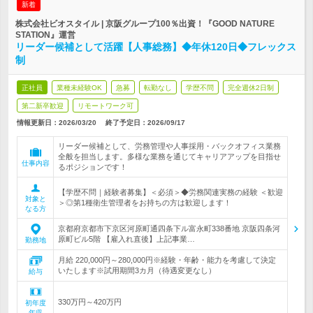
新着
株式会社ビオスタイル | 京阪グループ100％出資！『GOOD NATURE
STATION』運営
リーダー候補として活躍【人事総務】◆年休120日◆フレックス
制
正社員
業種未経験OK
急募
転勤なし
学歴不問
完全週休2日制
第二新卒歓迎
リモートワーク可
情報更新日：2026/03/20
終了予定日：
2026/09/17
リーダー候補として、労務管理や人事採用・バックオフィス業務
全般を担当します。多様な業務を通じてキャリアアップを目指せ
仕事内容
るポジションです！
【学歴不問｜経験者募集】＜必須＞◆労務関連実務の経験 ＜歓迎
対象と
＞◎第1種衛生管理者をお持ちの方は歓迎します！
なる方
京都府京都市下京区河原町通四条下ル富永町338番地 京阪四条河
原町ビル5階 【雇入れ直後】上記事業…
勤務地
月給 220,000円～280,000円※経験・年齢・能力を考慮して決定
いたします※試用期間3カ月（待遇変更なし）
給与
330万円～420万円
初年度
年収