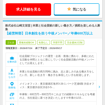
求人詳細を見る
気になる
株式会社山崎文栄堂 | 本業と社会貢献の新しい働き方／挑戦を楽しめる人募
集
【経営幹部】日本創生を担う中核メンバー／年俸600万以上
正社員
業種未経験OK
転勤なし
学歴不問
完全週休2日制
情報更新日：2026/07/24
終了予定日：
2026/09/17
社会貢献プロジェクトの運営・企画・推進に携わり、多岐にわた
る活動を仲間とともに形にしていく社会貢献活動の中核メンバー
仕事内容
としてお迎えします。
本業と社会貢献の両方同時に挑み、志と楽しさのある働き方をし
対象と
たい方。新しい生き方・働き方を体現したい方を歓迎します。
なる方
メインオフィス：東京都港区海岸3-26-1 バーク芝浦6階 渋谷オフ
ィス：東京都渋谷区渋谷3-5-…
勤務地
年俸制：600万円～800万円※これまでの経験やスキルなどを考慮
の上、当社規定に基づき決定いたします※年俸の1/15…
給与