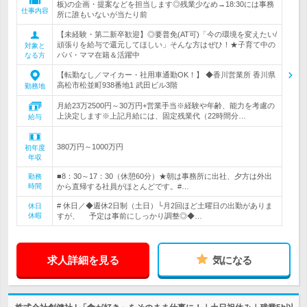
板)の企画・提案などを担当します◎残業少なめ→18:30には事務
仕事内容
所に誰もいないが当たり前
【未経験・第二新卒歓迎】◎要普免(AT可)「今の環境を変えたい/
頑張りを給与で還元してほしい」そんな方はぜひ！★子育て中の
対象と
パパ・ママ在籍＆活躍中
なる方
【転勤なし／マイカー・社用車通勤OK！】 ◆香川営業所 香川県
高松市松並町938番地1 武田ビル3階
勤務地
月給23万2500円～30万円+営業手当※経験や年齢、能力を考慮の
上決定します※上記月給には、固定残業代（22時間分…
給与
380万円～1000万円
初年度
年収
■8：30～17：30（休憩60分）★朝は事務所に出社、夕方は外出
勤務
時間
から直帰する社員がほとんどです。#…
# 休日／◆週休2日制（土日）└月2回ほど土曜日の出勤がありま
休日
休暇
すが、 予定は事前にしっかり調整◎◆…
求人詳細を見る
気になる