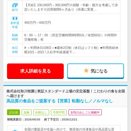
【月給】230,000円～300,000円※経験・年齢・能力を考慮して決
定いたします※試用期間6ヶ月あり（待遇に変更…
給与
400万円～600万円
初年度
年収
8：00 ～ 17：00 （所定労働時間8時間0分／休憩60分）※時間外
勤務
時間
労働有無：有
# ＜年間休日108日＞■週休2日制（休日はシフト制）■年間有給休
休日
休暇
暇10日～20日└入社半年経過後下…
求人詳細を見る
気になる
株式会社秋川牧園 | 東証スタンダード上場の安定基盤！こだわりの食を全国
へ届けます
高品質の食品をご提案する【営業】転勤なし／ノルマなし
正社員
急募
転勤なし
学歴不問
女性のおしごと掲載中
情報更新日：2026/06/30
終了予定日：
2026/12/21
全国の量販店や生協へ向けて、無添加の冷凍食品や高品質な若