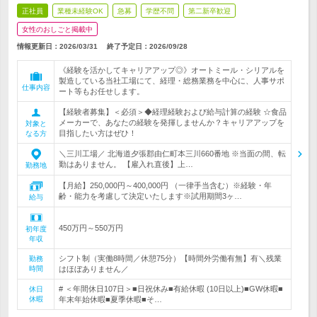
正社員
業種未経験OK
急募
学歴不問
第二新卒歓迎
女性のおしごと掲載中
情報更新日：2026/03/31
終了予定日：
2026/09/28
《経験を活かしてキャリアアップ◎》オートミール・シリアルを
製造している当社工場にて、経理・総務業務を中心に、人事サポ
仕事内容
ート等もお任せします。
【経験者募集】＜必須＞◆経理経験および給与計算の経験 ☆食品
メーカーで、あなたの経験を発揮しませんか？キャリアアップを
対象と
目指したい方はぜひ！
なる方
＼三川工場／ 北海道夕張郡由仁町本三川660番地 ※当面の間、転
勤はありません。 【雇入れ直後】上…
勤務地
【月給】250,000円～400,000円 （一律手当含む）※経験・年
齢・能力を考慮して決定いたします※試用期間3ヶ…
給与
450万円～550万円
初年度
年収
シフト制（実働8時間／休憩75分）【時間外労働有無】有＼残業
勤務
時間
はほぼありません／
# ＜年間休日107日＞■日祝休み■有給休暇 (10日以上)■GW休暇■
休日
休暇
年末年始休暇■夏季休暇■そ…