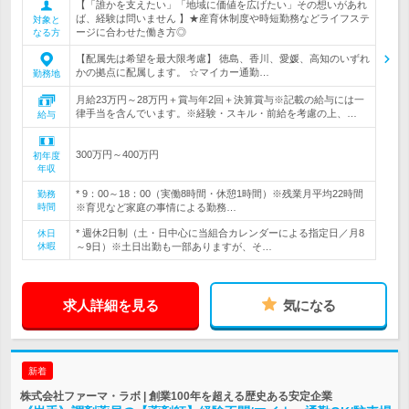
【「誰かを支えたい」「地域に価値を広げたい」その想いがあれ
ば、経験は問いません 】★産育休制度や時短勤務などライフステ
対象と
ージに合わせた働き方◎
なる方
【配属先は希望を最大限考慮】 徳島、香川、愛媛、高知のいずれ
かの拠点に配属します。 ☆マイカー通勤…
勤務地
月給23万円～28万円＋賞与年2回＋決算賞与※記載の給与には一
律手当を含んでいます。※経験・スキル・前給を考慮の上、…
給与
300万円～400万円
初年度
年収
* 9：00～18：00（実働8時間・休憩1時間）※残業月平均22時間
勤務
時間
※育児など家庭の事情による勤務…
* 週休2日制（土・日中心に当組合カレンダーによる指定日／月8
休日
休暇
～9日）※土日出勤も一部ありますが、そ…
求人詳細を見る
気になる
新着
株式会社ファーマ・ラボ | 創業100年を超える歴史ある安定企業