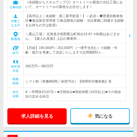
《未経験からスキルアップ◎》オートミール製造の当社工場にお
いて、オートミールの製造をお任せします！
仕事内容
【高卒以上｜未経験・第二新卒歓迎！】＜必須＞◆普通自動車免
許◆食品衛生管理者 ◎食品製造の経験・当社業務に関連する経験
対象と
をお持ちの方は歓迎♪
なる方
＼栗山工場／ 北海道夕張郡栗山町旭台23-87 ※転勤はありませ
ん。 【雇入れ直後】上記の事業所…
勤務地
【月給】190,000円～253,000円 （一律手当含む）※経験・年
齢・能力を考慮して決定いたします※試用期間3ヶ…
給与
285万円～380万円
初年度
年収
勤務
シフト制（実働8時間／休憩75分）【時間外労働有無】有
時間
# ＜年間休日107日＞■日祝休み■有給休暇 (10日以上)■その他会
休日
休暇
社の定める休日
求人詳細を見る
気になる