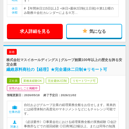
時間
す！
# 【年間休日115日以上】<休日>週休2日制(土日祝)※第1土曜の
休日
休暇
み勤務※会社カレンダーによる※万…
求人詳細を見る
気になる
新着
株式会社マスイホールディングス | グループ創業100年以上の歴史を誇る安
定企業
繊維原料商社の【経理】★完全週休二日制★リモート可
正社員
業種未経験OK
完全週休2日制
リモートワーク可
女性のおしごと掲載中
情報更新日：2026/05/18
終了予定日：
2026/11/02
自社およびグループ企業の経理業務全般をお任せします。将来的
には経理体制の高度化やマネジメントなどにもチャレンジ可能で
仕事内容
す。
《必須要件》◎事業会社における経理業務全般の実務経験 ◎会計
事務所などでの巡回経験 ◎日商簿記2級以上、または同等の知識
対象と