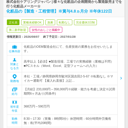
株式会社ケアリングジャパン | 様々な化粧品の企画開発から製造販売までを
行う化粧品メーカー☆
化粧品の【製造・工程管理】※賞与4.8ヵ月分 ※年休122日
正社員
業種未経験OK
急募
転勤なし
完全週休2日制
第二新卒歓迎
女性のおしごと掲載中
情報更新日：2026/08/07
終了予定日：
2027/01/28
化粧品のOEM製造会社にて、生産技術の業務をお任せいたしま
す。
仕事内容
高卒以上【必須】■製造現場、工場での実務経験（業種は不問）
対象と
■PCスキル（Word、Excel、定型フォームへの入力）
なる方
本社・工場／静岡県静岡市駿河区国吉田2-5-67 ※転勤なし ※マ
イカー通勤可 【雇入れ直後】上記…
勤務地
【月給】233,000円～358,000円※経験・能力を考慮し決定※試用
期間6ヶ月あり(同条件)
給与
368万円～590万円
初年度
年収
8:30～17:30 （実働：8時間0分）休憩時間：60分時間外労働有
勤務
時間
無：有(平均20時間)