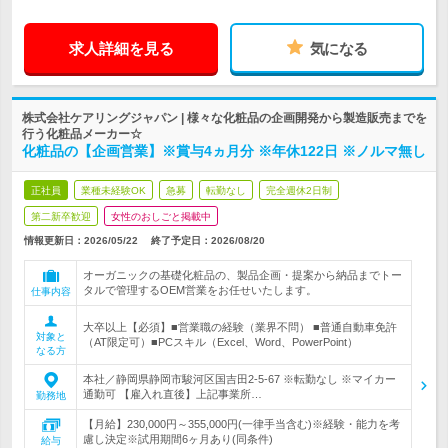
求人詳細を見る
気になる
株式会社ケアリングジャパン | 様々な化粧品の企画開発から製造販売までを
行う化粧品メーカー☆
化粧品の【企画営業】※賞与4ヵ月分 ※年休122日 ※ノルマ無し
正社員
業種未経験OK
急募
転勤なし
完全週休2日制
第二新卒歓迎
女性のおしごと掲載中
情報更新日：2026/05/22
終了予定日：
2026/08/20
オーガニックの基礎化粧品の、製品企画・提案から納品までトー
タルで管理するOEM営業をお任せいたします。
仕事内容
大卒以上【必須】■営業職の経験（業界不問） ■普通自動車免許
対象と
（AT限定可）■PCスキル（Excel、Word、PowerPoint）
なる方
本社／静岡県静岡市駿河区国吉田2-5-67 ※転勤なし ※マイカー
通勤可 【雇入れ直後】上記事業所…
勤務地
【月給】230,000円～355,000円(一律手当含む)※経験・能力を考
慮し決定※試用期間6ヶ月あり(同条件)
給与