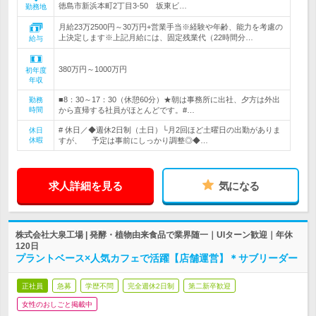
徳島市新浜本町2丁目3-50 坂東ビ…
勤務地
月給23万2500円～30万円+営業手当※経験や年齢、能力を考慮の
上決定します※上記月給には、固定残業代（22時間分…
給与
380万円～1000万円
初年度
年収
■8：30～17：30（休憩60分）★朝は事務所に出社、夕方は外出
勤務
時間
から直帰する社員がほとんどです。#…
# 休日／◆週休2日制（土日）└月2回ほど土曜日の出勤がありま
休日
休暇
すが、 予定は事前にしっかり調整◎◆…
求人詳細を見る
気になる
株式会社大泉工場 | 発酵・植物由来食品で業界随一｜UIターン歓迎｜年休
120日
プラントベース×人気カフェで活躍【店舗運営】＊サブリーダー
正社員
急募
学歴不問
完全週休2日制
第二新卒歓迎
女性のおしごと掲載中