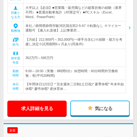
大卒以上【必須】■営業職・販売職などの顧客折衝の経験（業界
不問） ■普通自動車免許（AT限定可）■PCスキル（Excel、
対象と
Word、PowerPoint）
なる方
本社／静岡県静岡市駿河区国吉田2-5-67 ※転勤なし ※マイカー
通勤可 【雇入れ直後】上記事業所…
勤務地
【月給】212,900円～352,000円(一律手当含む)※経験・能力を考
慮し決定※試用期間6ヶ月あり(同条件)
給与
352万円～595万円
初年度
年収
9:00～18:00（実働：8時間0分）休憩時間：60分時間外労働有
勤務
時間
無：有(平均20時間)
【年間休日122日】* 完全週休二日制(土日祝)* 夏季休暇* 年末年始
休日
休暇
休暇* 慶弔休暇* 産休育休…
求人詳細を見る
気になる
新着