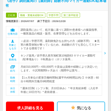
《岩手》調剤薬局の【薬剤師】経験不問/マイカー通勤OK/駐車場
有
正社員
職種・業種未経験OK
学歴不問
第二新卒歓迎
情報更新日：2026/07/07
終了予定日：
2026/12/28
調剤薬局において、処方箋に基づく調剤や患者様への服薬指導、
一般医薬品の相談・販売、在庫管理などをお任せします。
仕事内容
＜必須＞学歴不問、薬剤師免許をお持ちの方（経験不問） ★充
実の教育体制が整っているため、未経験の方でも安心してスター
対象と
トできる環境です！
なる方
キング薬局／岩手県久慈市旭町第10地割63 ※マイカー通勤可
（駐車場あり） ※転勤あり（ホソタ薬局…
勤務地
月給310,000円～430,000円 ※賃金は資格や経験により決定いた
します。 ※試用期間6ヶ月あり（期間中は賞与…
給与
【1ヵ月単位の変形労働時間制(週平均40時間以内) 】※休憩：60
勤務
時間
分※時間外労働月6時間程度
* 週休2日制（シフト制、月10日休み） * 年次有給休暇 （入社半
休日
休暇
年後に10日付与）* 産前産後…
求人詳細を見る
気になる