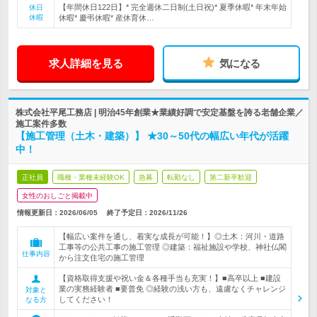
【年間休日122日】* 完全週休二日制(土日祝)* 夏季休暇* 年末年始
休日
休暇
休暇* 慶弔休暇* 産休育休…
求人詳細を見る
気になる
株式会社平尾工務店 | 明治45年創業★業績好調で安定基盤を誇る老舗企業／
施工案件多数
【施工管理（土木・建築）】 ★30～50代の幅広い年代が活躍
中！
正社員
職種・業種未経験OK
急募
転勤なし
第二新卒歓迎
女性のおしごと掲載中
情報更新日：2026/06/05
終了予定日：
2026/11/26
【幅広い案件を通し、着実な成長が可能！】◎土木：河川・道路
工事等の公共工事の施工管理 ◎建築：福祉施設や学校、神社仏閣
仕事内容
から注文住宅の施工管理
【資格取得支援や祝い金＆各種手当も充実！】■高卒以上 ■建設
業の実務経験者 ■要普免 ◎経験の浅い方も、遠慮なくチャレンジ
対象と
してください！
なる方