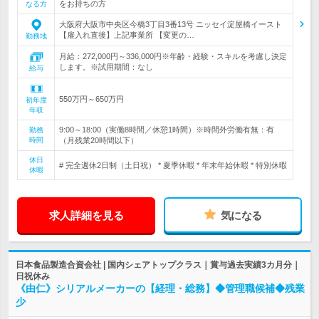
をお持ちの方
なる方
大阪府大阪市中央区今橋3丁目3番13号 ニッセイ淀屋橋イースト
【雇入れ直後】上記事業所 【変更の…
勤務地
月給：272,000円～336,000円※年齢・経験・スキルを考慮し決定
します。※試用期間：なし
給与
550万円～650万円
初年度
年収
9:00～18:00（実働8時間／休憩1時間）※時間外労働有無：有
勤務
時間
（月残業20時間以下）
休日
# 完全週休2日制（土日祝） * 夏季休暇 * 年末年始休暇 * 特別休暇
休暇
求人詳細を見る
気になる
日本食品製造合資会社 | 国内シェアトップクラス｜賞与過去実績3カ月分｜
日祝休み
《由仁》シリアルメーカーの【経理・総務】◆管理職候補◆残業
少