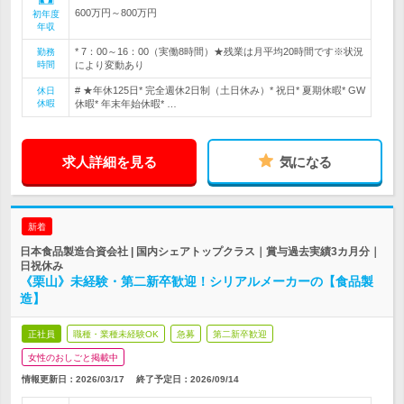
600万円～800万円
初年度
年収
* 7：00～16：00（実働8時間）★残業は月平均20時間です※状況
勤務
時間
により変動あり
# ★年休125日* 完全週休2日制（土日休み）* 祝日* 夏期休暇* GW
休日
休暇
休暇* 年末年始休暇* …
求人詳細を見る
気になる
新着
日本食品製造合資会社 | 国内シェアトップクラス｜賞与過去実績3カ月分｜
日祝休み
《栗山》未経験・第二新卒歓迎！シリアルメーカーの【食品製
造】
正社員
職種・業種未経験OK
急募
第二新卒歓迎
女性のおしごと掲載中
情報更新日：2026/03/17
終了予定日：
2026/09/14