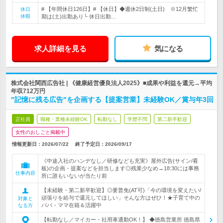
# 【年間休日126日】# 【休日】◆週休2日制(土日) ※12月繁忙
休日
休暇
期は(土)出勤あり└ 休日出勤…
求人詳細を見る
気になる
株式会社関西広告社 | 《健康経営優良法人2025》■成果や利益を還元→平均
年収712万円
"記憶に残る広告"を企画する【提案営業】未経験OK／賞与年3回
正社員
職種・業種未経験OK
転勤なし
学歴不問
第二新卒歓迎
女性のおしごと掲載中
情報更新日：2026/07/22
終了予定日：
2026/09/17
《中途入社のハンデなし／研修なども充実》屋外広告(サイン/看
板)の企画・提案などを担当します◎残業少なめ→18:30には事務
仕事内容
所に誰もいないが当たり前
【未経験・第二新卒歓迎】◎要普免(AT可)「今の環境を変えたい/
頑張りを給与で還元してほしい」そんな方はぜひ！★子育て中の
対象と
パパ・ママ在籍＆活躍中
なる方
【転勤なし／マイカー・社用車通勤OK！】 ◆徳島営業所 徳島県