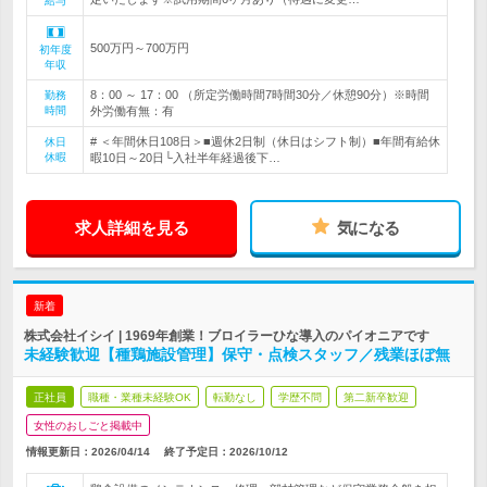
給与
500万円～700万円
初年度
年収
8：00 ～ 17：00 （所定労働時間7時間30分／休憩90分）※時間
勤務
時間
外労働有無：有
# ＜年間休日108日＞■週休2日制（休日はシフト制）■年間有給休
休日
休暇
暇10日～20日└入社半年経過後下…
求人詳細を見る
気になる
新着
株式会社イシイ | 1969年創業！ブロイラーひな導入のパイオニアです
未経験歓迎【種鶏施設管理】保守・点検スタッフ／残業ほぼ無
正社員
職種・業種未経験OK
転勤なし
学歴不問
第二新卒歓迎
女性のおしごと掲載中
情報更新日：2026/04/14
終了予定日：
2026/10/12