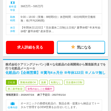
368万円～595万円
初年度
年収
9:00～18:00（実働：8時間0分）休憩時間：60分時間外労働有
勤務
時間
無：有(平均20時間)
【年間休日122日】* 完全週休二日制(土日祝)* 夏季休暇* 年末年始
休日
休暇
休暇* 慶弔休暇* 産休育休…
求人詳細を見る
気になる
株式会社ケアリングジャパン | 様々な化粧品の企画開発から製造販売までを
行う化粧品メーカー☆
化粧品の【企画営業】※賞与4ヵ月分 ※年休122日 ※ノルマ無し
正社員
業種未経験OK
急募
転勤なし
完全週休2日制
第二新卒歓迎
女性のおしごと掲載中
情報更新日：2026/07/24
終了予定日：
2027/01/14
オーガニックの基礎化粧品の、製品企画・提案から納品までトー
タルで管理するOEM営業をお任せいたします。
仕事内容