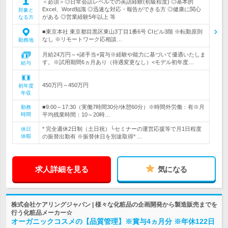
＜必須＞◎日常会話レベルでの英語経験(初級程度) ◎基本的
Excel、Word知識 ◎迅速な対応・報告ができる方 ◎健康に関心
対象と
がある ◎営業経験5年以上 等
なる方
■東京本社 東京都目黒区東山3丁目1番6号 CIビル3階 ※転勤原則
なし ※リモートワーク応相談…
勤務地
月給24万円～+諸手当+賞与※経験や能力に基づいて優遇いたしま
す。※試用期間6ヵ月あり（待遇変更なし）<モデル初年度…
給与
450万円～450万円
初年度
年収
■9:00～17:30（実働7時間30分/休憩60分）※時間外労働：有※月
勤務
時間
平均残業時間：10～20時…
* 完全週休2日制（土日祝）└セミナーの運営応援等で月1日程度
休日
休暇
の振替出勤有 ※振替休日を別途取得* …
求人詳細を見る
気になる
株式会社ケアリングジャパン | 様々な化粧品の企画開発から製造販売までを
行う化粧品メーカー☆
オーガニックコスメの【品質管理】※賞与4ヵ月分 ※年休122日