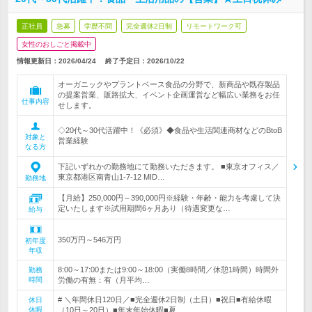
正社員
急募
学歴不問
完全週休2日制
リモートワーク可
女性のおしごと掲載中
情報更新日：2026/04/24
終了予定日：
2026/10/22
オーガニックやプラントベース食品の分野で、新商品や既存製品
の提案営業、販路拡大、イベント企画運営など幅広い業務をお任
仕事内容
せします。
◇20代～30代活躍中！《必須》◆食品や生活関連商材などのBtoB
対象と
営業経験
なる方
下記いずれかの勤務地にて勤務いただきます。 ■東京オフィス／
東京都港区南青山1-7-12 MID…
勤務地
【月給】250,000円～390,000円※経験・年齢・能力を考慮して決
定いたします※試用期間6ヶ月あり（待遇変更な…
給与
350万円～546万円
初年度
年収
8:00～17:00または9:00～18:00（実働8時間／休憩1時間）時間外
勤務
時間
労働の有無：有（月平均…
# ＼年間休日120日／■完全週休2日制（土日）■祝日■有給休暇
休日
休暇
（10日～20日）■年末年始休暇■夏…