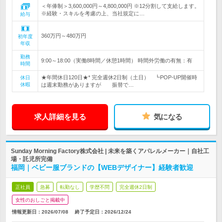
＜年俸制＞3,600,000円～4,800,000円 ※12分割して支給します。
※経験・スキルを考慮の上、当社規定に…
給与
360万円～480万円
初年度
年収
勤務
9:00～18:00（実働8時間／休憩1時間） 時間外労働の有無：有
時間
★年間休日120日★* 完全週休2日制（土日） ┗POP-UP開催時
休日
休暇
は週末勤務がありますが 振替で…
求人詳細を見る
気になる
Sunday Morning Factory株式会社 | 未来を築くアパレルメーカー｜自社工
場・託児所完備
福岡｜ベビー服ブランドの【WEBデザイナー】経験者歓迎
正社員
急募
転勤なし
学歴不問
完全週休2日制
女性のおしごと掲載中
情報更新日：2026/07/08
終了予定日：
2026/12/24