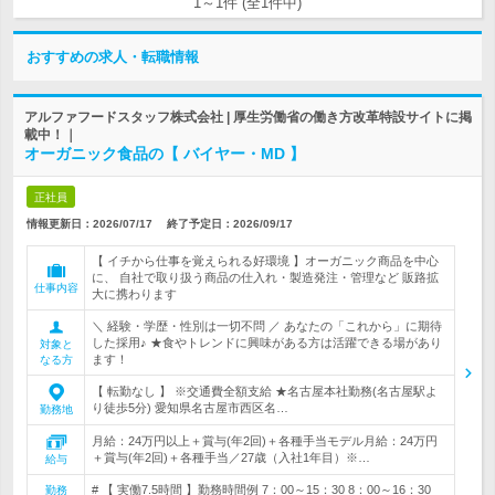
1～1件 (全1件中)
おすすめの求人・転職情報
アルファフードスタッフ株式会社 | 厚生労働省の働き方改革特設サイトに掲
載中！｜
オーガニック食品の【 バイヤー・MD 】
正社員
情報更新日：2026/07/17
終了予定日：
2026/09/17
【 イチから仕事を覚えられる好環境 】オーガニック商品を中心
に、 自社で取り扱う商品の仕入れ・製造発注・管理など 販路拡
仕事内容
大に携わります
＼ 経験・学歴・性別は一切不問 ／ あなたの「これから」に期待
した採用♪ ★食やトレンドに興味がある方は活躍できる場があり
対象と
ます！
なる方
【 転勤なし 】 ※交通費全額支給 ★名古屋本社勤務(名古屋駅よ
り徒歩5分) 愛知県名古屋市西区名…
勤務地
月給：24万円以上＋賞与(年2回)＋各種手当モデル月給：24万円
＋賞与(年2回)＋各種手当／27歳（入社1年目）※…
給与
# 【 実働7.5時間 】勤務時間例 7：00～15：30 8：00～16：30
勤務