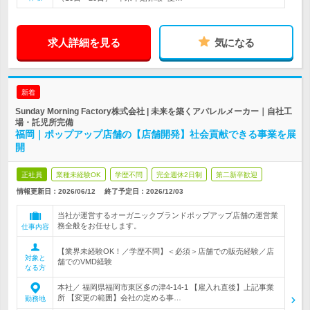
求人詳細を見る
気になる
新着
Sunday Morning Factory株式会社 | 未来を築くアパレルメーカー｜自社工
場・託児所完備
福岡｜ポップアップ店舗の【店舗開発】社会貢献できる事業を展
開
正社員
業種未経験OK
学歴不問
完全週休2日制
第二新卒歓迎
情報更新日：2026/06/12
終了予定日：
2026/12/03
当社が運営するオーガニックブランドポップアップ店舗の運営業
務全般をお任せします。
仕事内容
【業界未経験OK！／学歴不問】＜必須＞店舗での販売経験／店
対象と
舗でのVMD経験
なる方
本社／ 福岡県福岡市東区多の津4-14-1 【雇入れ直後】上記事業
所 【変更の範囲】会社の定める事…
勤務地