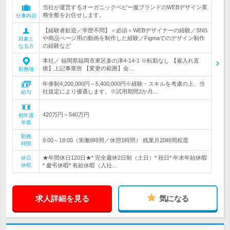
当社が運営するオーガニックベビー服ブランドのWEBデザイン業
務全般をお任せします。
仕事内容
【経験者歓迎／学歴不問】＜必須＞WEBデザイナーの経験／SNS
や商品ページ用の動画を制作した経験／Figmaでのデザイン制作
対象と
の経験など
なる方
本社／ 福岡県福岡市東区多の津4-14-1 ※転勤なし 【雇入れ直
後】上記事業所 【変更の範囲】会…
勤務地
年俸制4,200,000円～5,400,000円※経験・スキルを考慮の上、当
社規定により優遇します。※試用期間2か月…
給与
420万円～540万円
初年度
年収
勤務
9:00～18:00（実働8時間／休憩1時間） 残業月20時間程度
時間
★年間休日120日★* 完全週休2日制（土日）* 祝日* 年末年始休暇
休日
休暇
* 慶弔休暇* 有給休暇（入社…
求人詳細を見る
気になる