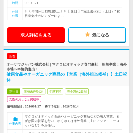
時間
9：00～1…
# 《 年間休日120日以上 》# 【 休日 】* 完全週休2日（土日）* 祝
休日
休暇
日※会社カレンダーによ…
求人詳細を見る
気になる
新着
オーサワジャパン株式会社 | マクロビオティック専門商社｜新規事業：海外
市場へ本格的進出！
健康食品やオーガニック商品の【営業（海外担当候補）】土日祝
休
正社員
業種未経験OK
学歴不問
完全週休2日制
女性のおしごと掲載中
情報更新日：2026/03/17
終了予定日：
2026/09/14
マクロビオティック食品やオーガニック商品などの法人営業。ま
ずは国内営業を行い、ゆくゆくは海外営業（主にアジア・ヨーロ
仕事内容
ッパなど）をお任せ。