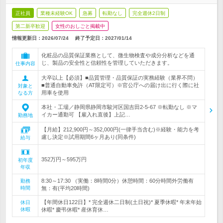
正社員
業種未経験OK
急募
転勤なし
完全週休2日制
第二新卒歓迎
女性のおしごと掲載中
情報更新日：2026/07/24
終了予定日：
2027/01/14
化粧品の品質保証業務として、微生物検査や成分分析などを通
じ、製品の安全性と信頼性を管理していただきます。
仕事内容
大卒以上【必須】■品質管理・品質保証の実務経験（業界不問）
■普通自動車免許（AT限定可）※官公庁への届け出に行く際に社
対象と
用車を使用
なる方
本社・工場／静岡県静岡市駿河区国吉田2-5-67 ※転勤なし ※マ
イカー通勤可 【雇入れ直後】上記…
勤務地
【月給】212,900円～352,000円(一律手当含む)※経験・能力を考
慮し決定※試用期間6ヶ月あり(同条件)
給与
352万円～595万円
初年度
年収
8:30～17:30 （実働：8時間0分）休憩時間：60分時間外労働有
勤務
時間
無：有(平均20時間)
【年間休日122日】* 完全週休二日制(土日祝)* 夏季休暇* 年末年始
休日
休暇
休暇* 慶弔休暇* 産休育休…