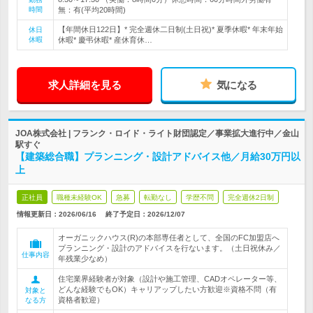
時間
無：有(平均20時間)
【年間休日122日】* 完全週休二日制(土日祝)* 夏季休暇* 年末年始
休日
休暇
休暇* 慶弔休暇* 産休育休…
求人詳細を見る
気になる
JOA株式会社 | フランク・ロイド・ライト財団認定／事業拡大進行中／金山
駅すぐ
【建築総合職】プランニング・設計アドバイス他／月給30万円以
上
正社員
職種未経験OK
急募
転勤なし
学歴不問
完全週休2日制
情報更新日：2026/06/16
終了予定日：
2026/12/07
オーガニックハウス(R)の本部専任者として、全国のFC加盟店へ
プランニング・設計のアドバイスを行ないます。（土日祝休み／
仕事内容
年残業少なめ）
住宅業界経験者が対象（設計や施工管理、CADオペレーター等、
どんな経験でもOK）キャリアップしたい方歓迎※資格不問（有
対象と
資格者歓迎）
なる方