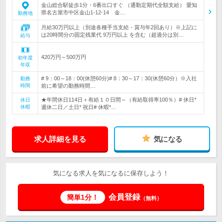
金山総合駅徒歩1分・6番出口すぐ （通勤定期代全額支給） 愛知
県名古屋市中区金山1-12-14 金…
勤務地
月給30万円以上（別途各種手当支給・賞与年2回あり）※上記に
は20時間分の固定残業代 9万円以上 を含む（超過分は別…
給与
420万円～500万円
初年度
年収
# 9：00～18：00(休憩60分)# 8：30～17：30(休憩60分）※入社
勤務
時間
前に希望の勤務時間…
★年間休日114日＋有給１０日間～（有給取得率100％）# 休日*
休日
休暇
週休二日／土日* 祝日# 休暇*…
求人詳細を見る
気になる
気になる求人を気になるに保存しよう！
会員登録
簡単1分！
（無料）