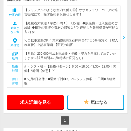
【ジャングルのような室内で働く◎】オザキフラワーパークの雑
貨売場にて、接客販売をお任せします！
仕事内容
【経験者大歓迎！学歴不問！】《必須》◆販売職・仕入発注のご
経験 ◆植物の部署や資材の部署などと連動した業務構築が可能な
対象と
方 ほか
なる方
＼自転車通勤OK／ 東京都練馬区石神井台4丁目6番地32号 【雇入
れ直後】上記事業所 【変更の範囲…
勤務地
【月給】230,000円以上※経験・年齢・能力を考慮して決定いた
します※試用期間3ヶ月(待遇に変更なし)
給与
# ＜シフト制＞【勤務パターン】8:30～18:00／9:30～19:00【実
勤務
時間
働】8時間【休憩】90…
# ＼月8日公休／■週休2日制■リフレッシュ休暇：9日間■有給休
休日
休暇
暇
求人詳細を見る
気になる
1