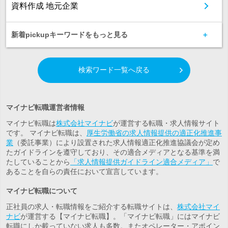
資料作成 地元企業
新着pickupキーワードをもっと見る
検索ワード一覧へ戻る
マイナビ転職運営者情報
マイナビ転職は
株式会社マイナビ
が運営する転職・求人情報サイト
です。 マイナビ転職は、
厚生労働省の求人情報提供の適正化推進事
業
（委託事業）により設置された求人情報適正化推進協議会が定め
たガイドラインを遵守しており、その適合メディアとなる基準を満
たしていることから
「求人情報提供ガイドライン適合メディア」
で
あることを自らの責任において宣言しています。
マイナビ転職について
正社員の求人・転職情報をご紹介する転職サイトは、
株式会社マイ
ナビ
が運営する【マイナビ転職】。「マイナビ転職」にはマイナビ
転職にしか載っていない求人も多数。また
オペレーター・アポイン