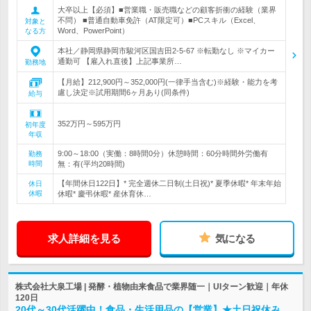
大卒以上【必須】■営業職・販売職などの顧客折衝の経験（業界
不問） ■普通自動車免許（AT限定可）■PCスキル（Excel、
対象と
Word、PowerPoint）
なる方
本社／静岡県静岡市駿河区国吉田2-5-67 ※転勤なし ※マイカー
通勤可 【雇入れ直後】上記事業所…
勤務地
【月給】212,900円～352,000円(一律手当含む)※経験・能力を考
慮し決定※試用期間6ヶ月あり(同条件)
給与
352万円～595万円
初年度
年収
9:00～18:00（実働：8時間0分）休憩時間：60分時間外労働有
勤務
時間
無：有(平均20時間)
【年間休日122日】* 完全週休二日制(土日祝)* 夏季休暇* 年末年始
休日
休暇
休暇* 慶弔休暇* 産休育休…
求人詳細を見る
気になる
株式会社大泉工場 | 発酵・植物由来食品で業界随一｜UIターン歓迎｜年休
120日
20代～30代活躍中！食品・生活用品の【営業】★土日祝休み