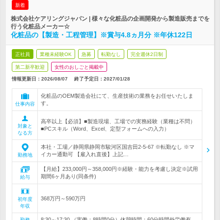
新着
株式会社ケアリングジャパン | 様々な化粧品の企画開発から製造販売までを
行う化粧品メーカー☆
化粧品の【製造・工程管理】※賞与4.8ヵ月分 ※年休122日
正社員
業種未経験OK
急募
転勤なし
完全週休2日制
第二新卒歓迎
女性のおしごと掲載中
情報更新日：2026/08/07
終了予定日：
2027/01/28
化粧品のOEM製造会社にて、生産技術の業務をお任せいたしま
す。
仕事内容
高卒以上【必須】■製造現場、工場での実務経験（業種は不問）
対象と
■PCスキル（Word、Excel、定型フォームへの入力）
なる方
本社・工場／静岡県静岡市駿河区国吉田2-5-67 ※転勤なし ※マ
イカー通勤可 【雇入れ直後】上記…
勤務地
【月給】233,000円～358,000円※経験・能力を考慮し決定※試用
期間6ヶ月あり(同条件)
給与
368万円～590万円
初年度
年収
8:30～17:30 （実働：8時間0分）休憩時間：60分時間外労働有
勤務