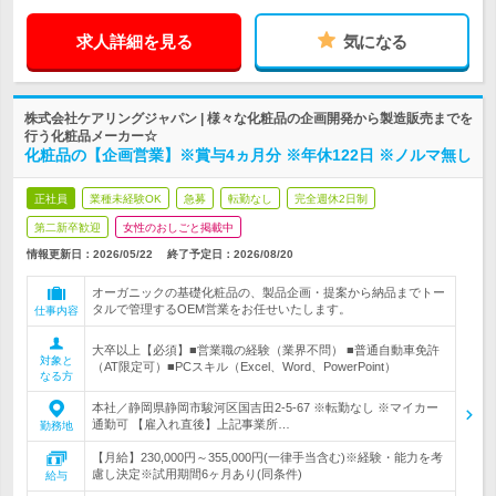
求人詳細を見る
気になる
株式会社ケアリングジャパン | 様々な化粧品の企画開発から製造販売までを
行う化粧品メーカー☆
化粧品の【企画営業】※賞与4ヵ月分 ※年休122日 ※ノルマ無し
正社員
業種未経験OK
急募
転勤なし
完全週休2日制
第二新卒歓迎
女性のおしごと掲載中
情報更新日：2026/05/22
終了予定日：
2026/08/20
オーガニックの基礎化粧品の、製品企画・提案から納品までトー
タルで管理するOEM営業をお任せいたします。
仕事内容
大卒以上【必須】■営業職の経験（業界不問） ■普通自動車免許
対象と
（AT限定可）■PCスキル（Excel、Word、PowerPoint）
なる方
本社／静岡県静岡市駿河区国吉田2-5-67 ※転勤なし ※マイカー
通勤可 【雇入れ直後】上記事業所…
勤務地
【月給】230,000円～355,000円(一律手当含む)※経験・能力を考
慮し決定※試用期間6ヶ月あり(同条件)
給与