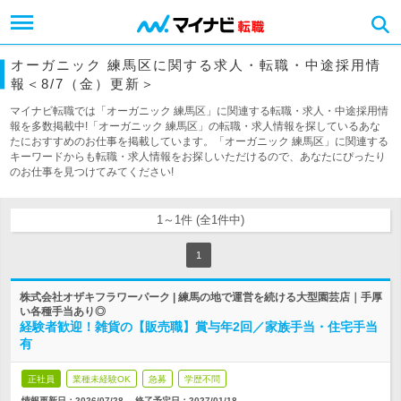
オーガニック 練馬区に関する求人・転職・中途採用情
報＜8/7（金）更新＞
マイナビ転職では「オーガニック 練馬区」に関連する転職・求人・中途採用情
報を多数掲載中!「オーガニック 練馬区」の転職・求人情報を探しているあな
たにおすすめのお仕事を掲載しています。「オーガニック 練馬区」に関連する
キーワードからも転職・求人情報をお探しいただけるので、あなたにぴったり
のお仕事を見つけてみてください!
1～1件 (全1件中)
1
株式会社オザキフラワーパーク | 練馬の地で運営を続ける大型園芸店｜手厚
い各種手当あり◎
経験者歓迎！雑貨の【販売職】賞与年2回／家族手当・住宅手当
有
正社員
業種未経験OK
急募
学歴不問
情報更新日：2026/07/28
終了予定日：
2027/01/18