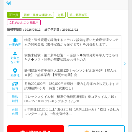
制
正社員
職種・業種未経験OK
急募
第二新卒歓迎
女性のおしごと掲載中
情報更新日：2026/05/12
終了予定日：
2026/11/02
物流・製造現場で稼働するマテハン設備を用いた倉庫管理システ
ムの開発全般（要件定義から保守まで）をお任せします。
仕事内容
実務未経験・第二新卒歓迎！＜必須＞◆情報分野を学んでこられ
対象と
た方◆ソフト開発の基礎知識をお持ちの方
なる方
静岡県浜松市中央区大工町125 シャンソンビル浜松8F 【雇入れ
直後】上記事業所 【変更の範囲】会…
勤務地
月給220,000円～350,000円※経験・能力を考慮の上決定します※
試用期間6ヶ月（待遇に変更なし）
給与
フレックスタイム制（標準労働時間8時間）※コアタイム／10：
勤務
時間
00～15：00※フレキシブルタイム／0…
# 年間休日120日以上* 週休2日制（原則土日休み）* 祝日（会社カ
休日
休暇
レンダーによる）* 年次有給休…