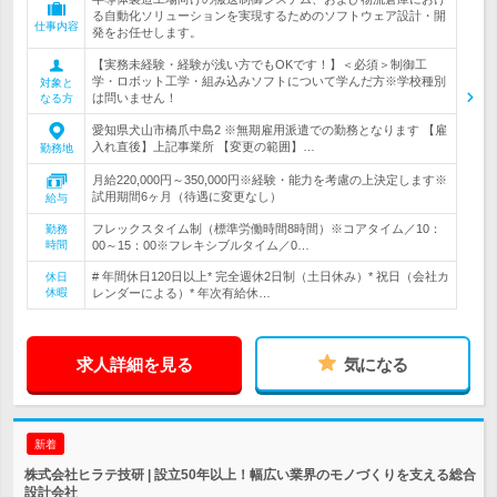
る自動化ソリューションを実現するためのソフトウェア設計・開
仕事内容
発をお任せします。
【実務未経験・経験が浅い方でもOKです！】＜必須＞制御工
学・ロボット工学・組み込みソフトについて学んだ方※学校種別
対象と
は問いません！
なる方
愛知県犬山市橋爪中島2 ※無期雇用派遣での勤務となります 【雇
入れ直後】上記事業所 【変更の範囲】…
勤務地
月給220,000円～350,000円※経験・能力を考慮の上決定します※
試用期間6ヶ月（待遇に変更なし）
給与
フレックスタイム制（標準労働時間8時間）※コアタイム／10：
勤務
時間
00～15：00※フレキシブルタイム／0…
# 年間休日120日以上* 完全週休2日制（土日休み）* 祝日（会社カ
休日
休暇
レンダーによる）* 年次有給休…
求人詳細を見る
気になる
新着
株式会社ヒラテ技研 | 設立50年以上！幅広い業界のモノづくりを支える総合
設計会社