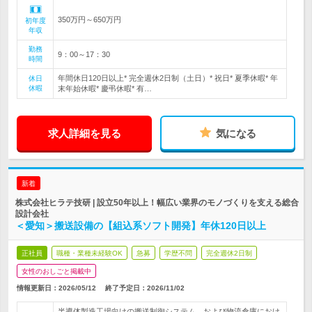
350万円～650万円
初年度
年収
勤務
9：00～17：30
時間
年間休日120日以上* 完全週休2日制（土日）* 祝日* 夏季休暇* 年
休日
休暇
末年始休暇* 慶弔休暇* 有…
求人詳細を見る
気になる
新着
株式会社ヒラテ技研 | 設立50年以上！幅広い業界のモノづくりを支える総合
設計会社
＜愛知＞搬送設備の【組込系ソフト開発】年休120日以上
正社員
職種・業種未経験OK
急募
学歴不問
完全週休2日制
女性のおしごと掲載中
情報更新日：2026/05/12
終了予定日：
2026/11/02
半導体製造工場向けの搬送制御システム、および物流倉庫におけ