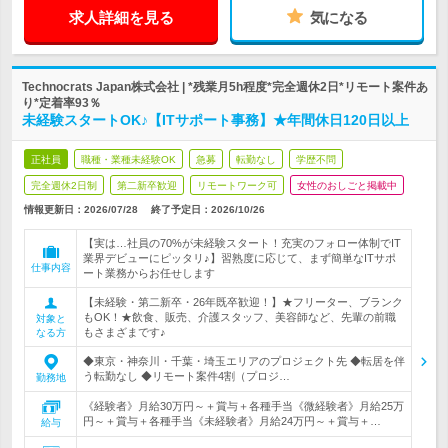
求人詳細を見る
気になる
Technocrats Japan株式会社 | *残業月5h程度*完全週休2日*リモート案件あ
り*定着率93％
未経験スタートOK♪【ITサポート事務】★年間休日120日以上
正社員
職種・業種未経験OK
急募
転勤なし
学歴不問
完全週休2日制
第二新卒歓迎
リモートワーク可
女性のおしごと掲載中
情報更新日：2026/07/28
終了予定日：
2026/10/26
【実は…社員の70%が未経験スタート！充実のフォロー体制でIT
業界デビューにピッタリ♪】習熟度に応じて、まず簡単なITサポ
仕事内容
ート業務からお任せします
【未経験・第二新卒・26年既卒歓迎！】★フリーター、ブランク
もOK！★飲食、販売、介護スタッフ、美容師など、先輩の前職
対象と
もさまざまです♪
なる方
◆東京・神奈川・千葉・埼玉エリアのプロジェクト先 ◆転居を伴
う転勤なし ◆リモート案件4割（プロジ…
勤務地
《経験者》月給30万円～＋賞与＋各種手当《微経験者》月給25万
円～＋賞与＋各種手当《未経験者》月給24万円～＋賞与＋…
給与