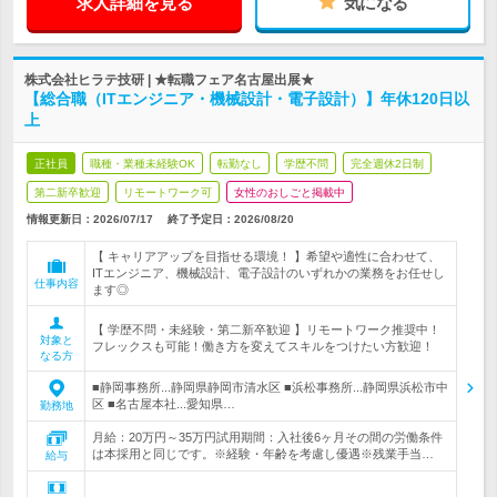
求人詳細を見る
気になる
株式会社ヒラテ技研 | ★転職フェア名古屋出展★
【総合職（ITエンジニア・機械設計・電子設計）】年休120日以
上
正社員
職種・業種未経験OK
転勤なし
学歴不問
完全週休2日制
第二新卒歓迎
リモートワーク可
女性のおしごと掲載中
情報更新日：2026/07/17
終了予定日：
2026/08/20
【 キャリアアップを目指せる環境！ 】希望や適性に合わせて、
ITエンジニア、機械設計、電子設計のいずれかの業務をお任せし
仕事内容
ます◎
【 学歴不問・未経験・第二新卒歓迎 】リモートワーク推奨中！
対象と
フレックスも可能！働き方を変えてスキルをつけたい方歓迎！
なる方
■静岡事務所...静岡県静岡市清水区 ■浜松事務所...静岡県浜松市中
区 ■名古屋本社...愛知県…
勤務地
月給：20万円～35万円試用期間：入社後6ヶ月その間の労働条件
は本採用と同じです。※経験・年齢を考慮し優遇※残業手当…
給与