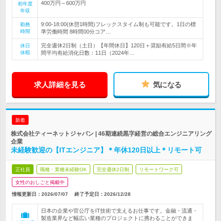
400万円～600万円
初年度
年収
9:00-18:00(休憩1時間)フレックスタイム制も可能です。1日の標
勤務
時間
準労働時間 8時間00分コア…
完全週休2日制（土日）【年間休日】120日＋奨励有給5日間※年
休日
休暇
間平均有給消化日数：11日（2024年…
求人詳細を見る
気になる
新着
株式会社ティーネットジャパン | 46期連続黒字経営の総合エンジニアリング
企業
未経験歓迎の【ITエンジニア】＊年休120日以上＊リモート可
正社員
職種・業種未経験OK
完全週休2日制
リモートワーク可
女性のおしごと掲載中
情報更新日：2026/07/07
終了予定日：
2026/12/28
日本の企業や官公庁をIT技術で支えるお仕事です。金融・流通・
製造業界など幅広い業種のプロジェクトに携わることができま