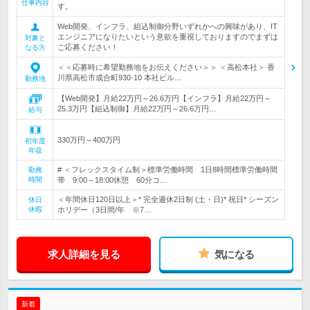
仕事内容
す。
Web開発、インフラ、組込制御分野いずれかへの興味があり、IT
エンジニアになりたいという意欲を重視しておりますのでまずは
対象と
ご応募ください！
なる方
＜＜応募時に希望勤務地をお伝えください＞＞ ＜高松本社＞ 香
川県高松市成合町930-10 本社ビル…
勤務地
【Web開発】月給22万円～26.6万円【インフラ】月給22万円～
25.3万円【組込制御】月給22万円～26.6万円…
給与
330万円～400万円
初年度
年収
# ＜フレックスタイム制＞標準労働時間 1日8時間標準労働時間
勤務
時間
帯 9:00～18:00休憩 60分コ…
＜年間休日120日以上＞* 完全週休2日制 (土・日)* 祝日* シーズン
休日
休暇
ホリデー（3日間/年 ※7…
求人詳細を見る
気になる
新着