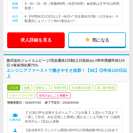
9：00～18：00（実働8時間／休憩1時間）★残業は月平均11時間
勤務
時間
程度！
# 【年間休日123日以上】<休日>* 完全週休2日制（土日休み）※
休日
休暇
配属先によりシフト制の場合あり*…
求人詳細を見る
気になる
株式会社ジェイエムピー | #完全週休2日制(土日祝休み) #昨年実績年休124
日 #有休消化率75%
エンジニアファーストで働きやすさ抜群！【SE】◎年休120日以
上
正社員
急募
転勤なし
学歴不問
完全週休2日制
第二新卒歓迎
リモートワーク可
女性のおしごと掲載中
情報更新日：2026/07/28
終了予定日：
2026/09/28
【 社員の声を反映するボトムアップな社風 】上流から下流まで
一貫して担当。AIを活用した開発に携わることも可能です ◎福岡
仕事内容
市内中心／2名以上体制
【必須条件】◎システム開発(SE/PG)の実務経験3年以上(自走で