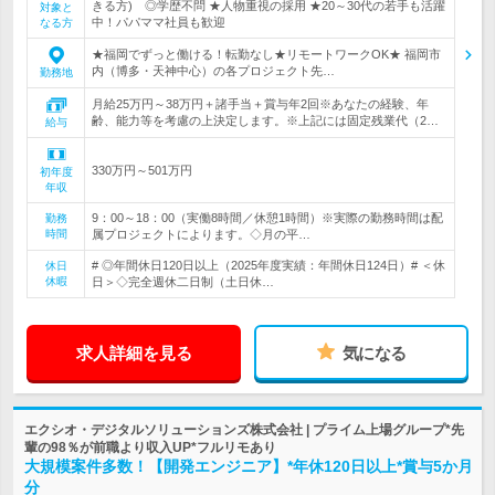
きる方) ◎学歴不問 ★人物重視の採用 ★20～30代の若手も活躍
対象と
中！パパママ社員も歓迎
なる方
★福岡でずっと働ける！転勤なし★リモートワークOK★ 福岡市
内（博多・天神中心）の各プロジェクト先…
勤務地
月給25万円～38万円＋諸手当＋賞与年2回※あなたの経験、年
齢、能力等を考慮の上決定します。※上記には固定残業代（2…
給与
330万円～501万円
初年度
年収
9：00～18：00（実働8時間／休憩1時間）※実際の勤務時間は配
勤務
時間
属プロジェクトによります。◇月の平…
# ◎年間休日120日以上（2025年度実績：年間休日124日）# ＜休
休日
休暇
日＞◇完全週休二日制（土日休…
求人詳細を見る
気になる
エクシオ・デジタルソリューションズ株式会社 | プライム上場グループ*先
輩の98％が前職より収入UP*フルリモあり
大規模案件多数！【開発エンジニア】*年休120日以上*賞与5か月
分