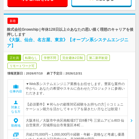
新着
株式会社Growship | 年休128日以上☆あなたの思い描く理想のキャリアを後
押しします
《大阪、仙台、名古屋、東京》【オープン系システムエンジニ
ア】
正社員
転勤なし
学歴不問
完全週休2日制
第二新卒歓迎
リモートワーク可
情報更新日：2026/07/10
終了予定日：
2026/12/31
▼Web系システムエンジニア業務をお任せします。豊富な案件の
中から、あなたの希望やスキルに合わせたプロジェクトに参画い
仕事内容
ただきます。
【必須要件】▼何らかの顧客対応経験をお持ちの方│☆コミュニ
対象と
ケーション能力を活かしてキャリアを築きたい方などは歓迎！
なる方
大阪本社／大阪市中央区南船場3丁目8番7号 三栄ムアビル803 仙
台営業所／宮城県仙台市青葉区本町…
勤務地
月給270,000円～1,000,000円※経験・年齢・資格など考慮し優遇