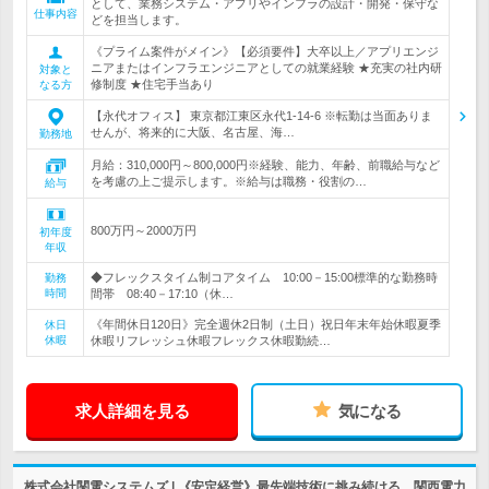
として、業務システム・アプリやインフラの設計・開発・保守な
仕事内容
どを担当します。
《プライム案件がメイン》【必須要件】大卒以上／アプリエンジ
ニアまたはインフラエンジニアとしての就業経験 ★充実の社内研
対象と
修制度 ★住宅手当あり
なる方
【永代オフィス】 東京都江東区永代1-14-6 ※転勤は当面ありま
せんが、将来的に大阪、名古屋、海…
勤務地
月給：310,000円～800,000円※経験、能力、年齢、前職給与など
を考慮の上ご提示します。※給与は職務・役割の…
給与
800万円～2000万円
初年度
年収
◆フレックスタイム制コアタイム 10:00－15:00標準的な勤務時
勤務
時間
間帯 08:40－17:10（休…
《年間休日120日》完全週休2日制（土日）祝日年末年始休暇夏季
休日
休暇
休暇リフレッシュ休暇フレックス休暇勤続…
求人詳細を見る
気になる
株式会社関電システムズ | 《安定経営》最先端技術に挑み続ける、関西電力