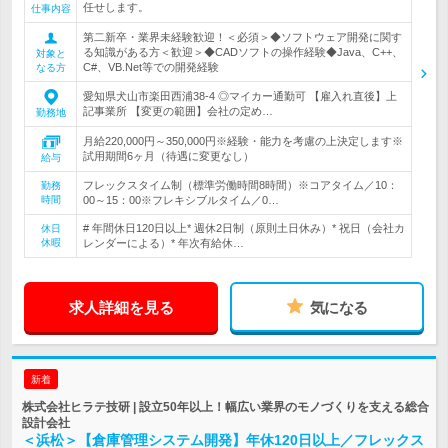
任せします。
仕事内容
第二新卒・業界未経験歓迎！＜必須＞◆ソフトウェア開発に関す
る知識がある方＜歓迎＞◆CADソフトの操作経験◆Java、C++、
対象と
C#、VB.Net等での開発経験
なる方
愛知県犬山市楽田西浦38-4 ◎マイカー通勤可 【雇入れ直後】上
記事業所 【変更の範囲】会社の定め…
勤務地
月給220,000円～350,000円※経験・能力を考慮の上決定します※
試用期間6ヶ月（待遇に変更なし）
給与
フレックスタイム制（標準労働時間8時間）※コアタイム／10：
勤務
時間
00～15：00※フレキシブルタイム／0…
# 年間休日120日以上* 週休2日制（原則土日休み）* 祝日（会社カ
休日
休暇
レンダーによる）* 年次有給休…
求人詳細を見る
気になる
新着
株式会社ヒラテ技研 | 設立50年以上！幅広い業界のモノづくりを支える総合
設計会社
＜浜松＞【倉庫管理システム開発】年休120日以上／フレックス