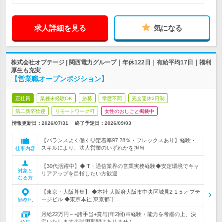
求人詳細を見る
気になる
株式会社オプテージ | 関西電力グループ｜年休122日｜有給平均17日｜福利
厚生も充実
【営業職オープンポジション】
正社員
業種未経験OK
急募
学歴不問
完全週休2日制
第二新卒歓迎
リモートワーク可
女性のおしごと掲載中
情報更新日：2026/07/31
終了予定日：
2026/09/03
【バランスよく働く◎定着率97.28％・フレックスあり】経験・
スキルにより、法人営業のいずれかを担当
仕事内容
【30代活躍中】◆IT・通信業界の営業実務経験◆安定環境でキャ
対象と
リアアップを目指したい方歓迎
なる方
【東京・大阪募集】 ◆本社 大阪府大阪市中央区城見2-1-5 オプテ
ージビル ◆東京本社 東京都千…
勤務地
月給22万円～+諸手当+賞与(年2回)※経験・能力を考慮の上、決
定いたします※試用期間はありません