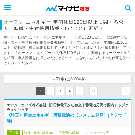
オープン エネルギー 年間休日120日以上に関する求
人・転職・中途採用情報＜8/7（金）更新＞
マイナビ転職では「オープン エネルギー 年間休日120日以上」に関連する転
職・求人・中途採用情報を多数掲載中!「オープン エネルギー 年間休日120日
以上」の転職・求人情報を探しているあなたにおすすめのお仕事を掲載してい
ます。「オープン エネルギー 年間休日120日以上」に関連するキーワードから
も転職・求人情報をお探しいただけるので、あなたにぴったりのお仕事を見つ
けてみてください!
1～50件 (全840件中)
…
1
2
3
4
5
17
エナジーウィズ株式会社 | 旧昭和電工から独立｜蓄電池分野で国内トップク
ラスのシェア
《埼玉》再生エネルギー用蓄電池の【システム開発】(クラウド
等)
正社員
職種・業種未経験OK
完全週休2日制
リモートワーク可