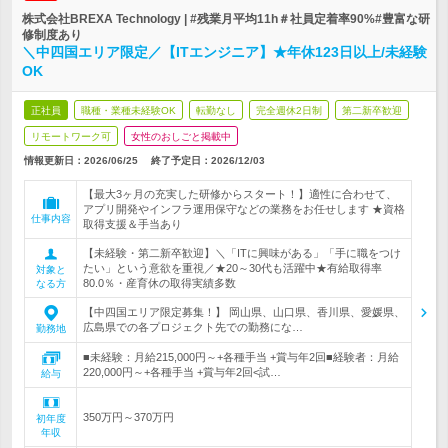
株式会社BREXA Technology | #残業月平均11h＃社員定着率90%#豊富な研
修制度あり
＼中四国エリア限定／【ITエンジニア】★年休123日以上/未経験
OK
正社員
職種・業種未経験OK
転勤なし
完全週休2日制
第二新卒歓迎
リモートワーク可
女性のおしごと掲載中
情報更新日：2026/06/25
終了予定日：
2026/12/03
【最大3ヶ月の充実した研修からスタート！】適性に合わせて、
アプリ開発やインフラ運用保守などの業務をお任せします ★資格
仕事内容
取得支援＆手当あり
【未経験・第二新卒歓迎】＼「ITに興味がある」「手に職をつけ
たい」という意欲を重視／★20～30代も活躍中★有給取得率
対象と
80.0％・産育休の取得実績多数
なる方
【中四国エリア限定募集！】 岡山県、山口県、香川県、愛媛県、
広島県での各プロジェクト先での勤務にな…
勤務地
■未経験：月給215,000円～+各種手当 +賞与年2回■経験者：月給
220,000円～+各種手当 +賞与年2回<試…
給与
350万円～370万円
初年度
年収