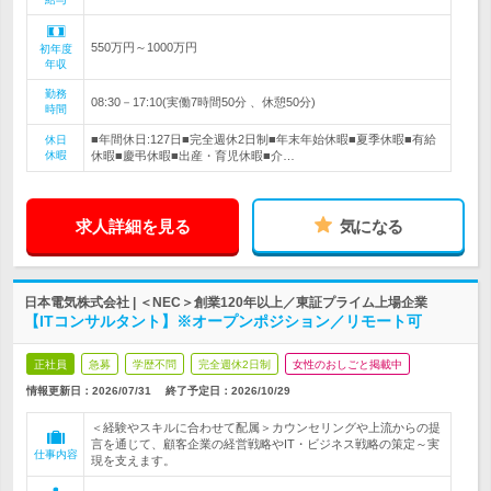
550万円～1000万円
初年度
年収
勤務
08:30－17:10(実働7時間50分 、休憩50分)
時間
■年間休日:127日■完全週休2日制■年末年始休暇■夏季休暇■有給
休日
休暇
休暇■慶弔休暇■出産・育児休暇■介…
求人詳細を見る
気になる
日本電気株式会社 | ＜NEC＞創業120年以上／東証プライム上場企業
【ITコンサルタント】※オープンポジション／リモート可
正社員
急募
学歴不問
完全週休2日制
女性のおしごと掲載中
情報更新日：2026/07/31
終了予定日：
2026/10/29
＜経験やスキルに合わせて配属＞カウンセリングや上流からの提
言を通じて、顧客企業の経営戦略やIT・ビジネス戦略の策定～実
仕事内容
現を支えます。