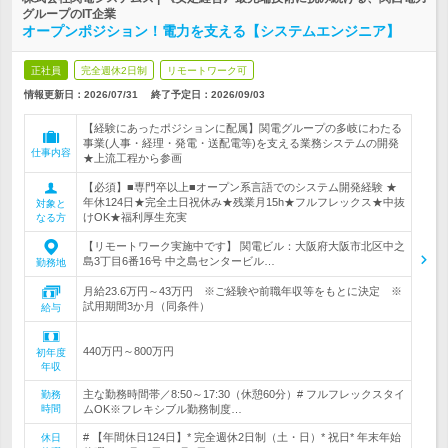
グループのIT企業
オープンポジション！電力を支える【システムエンジニア】
正社員
完全週休2日制
リモートワーク可
情報更新日：2026/07/31
終了予定日：
2026/09/03
【経験にあったポジションに配属】関電グループの多岐にわたる
事業(人事・経理・発電・送配電等)を支える業務システムの開発
仕事内容
★上流工程から参画
【必須】■専門卒以上■オープン系言語でのシステム開発経験 ★
年休124日★完全土日祝休み★残業月15h★フルフレックス★中抜
対象と
けOK★福利厚生充実
なる方
【リモートワーク実施中です】 関電ビル：大阪府大阪市北区中之
島3丁目6番16号 中之島センタービル…
勤務地
月給23.6万円～43万円 ※ご経験や前職年収等をもとに決定 ※
試用期間3か月（同条件）
給与
440万円～800万円
初年度
年収
主な勤務時間帯／8:50～17:30（休憩60分）# フルフレックスタイ
勤務
時間
ムOK※フレキシブル勤務制度…
# 【年間休日124日】* 完全週休2日制（土・日）* 祝日* 年末年始
休日