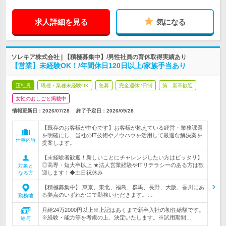
求人詳細を見る
気になる
ソレキア株式会社 | 【積極募集中】/男性社員の育休取得実績あり
【営業】未経験OK！/年間休日120日以上/家族手当あり
正社員
職種・業種未経験OK
急募
完全週休2日制
第二新卒歓迎
女性のおしごと掲載中
情報更新日：2026/07/28
終了予定日：
2026/09/28
【既存のお客様が中心です】お客様が抱えている経営・業務課題
を明確にし、当社のIT技術やノウハウを活用して最適な解決案を
仕事内容
提案します。
【未経験者歓迎！新しいことにチャレンジしたい方はピッタリ】
◎高専・短大卒以上 ★法人営業経験やITリテラシーのある方は歓
対象と
迎します！◆土日祝休み
なる方
【積極募集中】 東京、東北、福島、群馬、長野、大阪、香川にあ
る拠点のいずれかにて勤務いただきます。…
勤務地
月給24万2000円以上※上記はあくまで新卒入社の初任給額です。
※経験・能力等を考慮の上、決定いたします。※試用期間…
給与