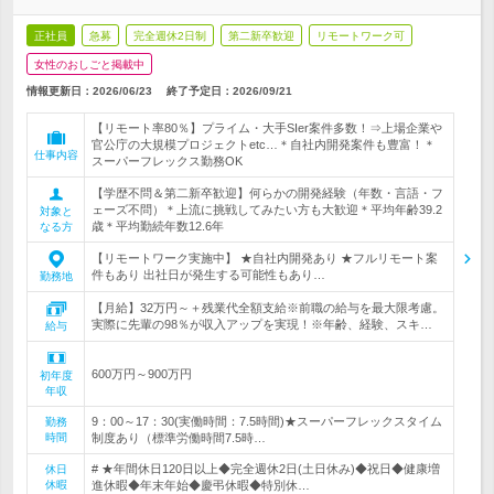
正社員
急募
完全週休2日制
第二新卒歓迎
リモートワーク可
女性のおしごと掲載中
情報更新日：2026/06/23
終了予定日：
2026/09/21
【リモート率80％】プライム・大手SIer案件多数！⇒上場企業や
官公庁の大規模プロジェクトetc…＊自社内開発案件も豊富！＊
仕事内容
スーパーフレックス勤務OK
【学歴不問＆第二新卒歓迎】何らかの開発経験（年数・言語・フ
ェーズ不問）＊上流に挑戦してみたい方も大歓迎＊平均年齢39.2
対象と
歳＊平均勤続年数12.6年
なる方
【リモートワーク実施中】 ★自社内開発あり ★フルリモート案
件もあり 出社日が発生する可能性もあり…
勤務地
【月給】32万円～＋残業代全額支給※前職の給与を最大限考慮。
実際に先輩の98％が収入アップを実現！※年齢、経験、スキ…
給与
600万円～900万円
初年度
年収
9：00～17：30(実働時間：7.5時間)★スーパーフレックスタイム
勤務
時間
制度あり（標準労働時間7.5時…
# ★年間休日120日以上◆完全週休2日(土日休み)◆祝日◆健康増
休日
休暇
進休暇◆年末年始◆慶弔休暇◆特別休…