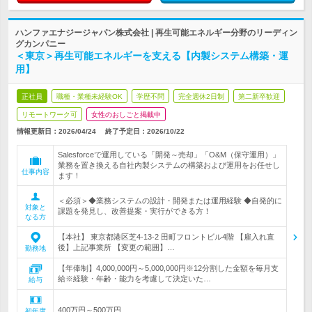
ハンファエナジージャパン株式会社 | 再生可能エネルギー分野のリーディン
グカンパニー
＜東京＞再生可能エネルギーを支える【内製システム構築・運
用】
正社員
職種・業種未経験OK
学歴不問
完全週休2日制
第二新卒歓迎
リモートワーク可
女性のおしごと掲載中
情報更新日：2026/04/24
終了予定日：
2026/10/22
Salesforceで運用している「開発～売却」「O&M（保守運用）」
業務を置き換える自社内製システムの構築および運用をお任せし
仕事内容
ます！
＜必須＞◆業務システムの設計・開発または運用経験 ◆自発的に
対象と
課題を発見し、改善提案・実行ができる方！
なる方
【本社】 東京都港区芝4-13-2 田町フロントビル4階 【雇入れ直
後】上記事業所 【変更の範囲】…
勤務地
【年俸制】4,000,000円～5,000,000円※12分割した金額を毎月支
給※経験・年齢・能力を考慮して決定いた…
給与
400万円～500万円
初年度