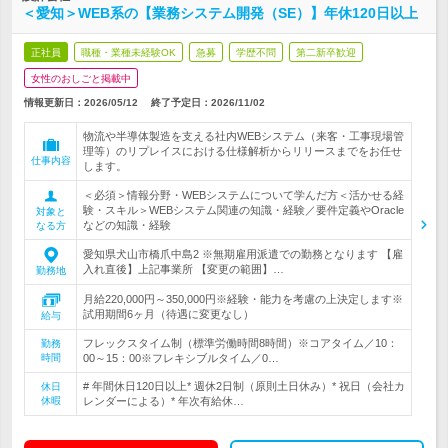
＜愛知＞WEB系の【業務システム開発（SE）】年休120日以上
正社員
職種・業種未経験OK
急募
学歴不問
第二新卒歓迎
女性のおしごと掲載中
情報更新日：2026/05/12
終了予定日：
2026/11/02
物流や半導体製造を支える社内WEBシステム（来客・工事現場管
理等）のリプレイスにおける仕様解析からリリースまでをお任せ
仕事内容
します。
＜必須＞情報分野・WEBシステムについて学んだ方＜活かせる経
験・スキル＞WEBシステム関連の知識・経験／要件定義やOracle
対象と
などの知識・経験
なる方
愛知県犬山市橋爪中島2 ※無期雇用派遣での勤務となります 【雇
入れ直後】上記事業所 【変更の範囲】…
勤務地
月給220,000円～350,000円※経験・能力を考慮の上決定します※
試用期間6ヶ月（待遇に変更なし）
給与
フレックスタイム制（標準労働時間8時間）※コアタイム／10：
勤務
時間
00～15：00※フレキシブルタイム／0…
# 年間休日120日以上* 週休2日制（原則土日休み）* 祝日（会社カ
休日
休暇
レンダーによる）* 年次有給休…