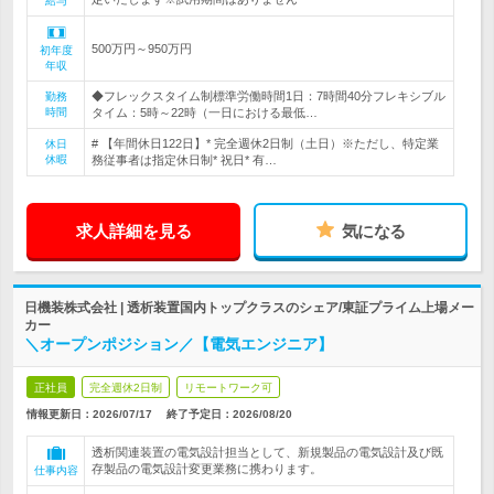
給与
500万円～950万円
初年度
年収
◆フレックスタイム制標準労働時間1日：7時間40分フレキシブル
勤務
時間
タイム：5時～22時（一日における最低…
# 【年間休日122日】* 完全週休2日制（土日）※ただし、特定業
休日
休暇
務従事者は指定休日制* 祝日* 有…
求人詳細を見る
気になる
日機装株式会社 | 透析装置国内トップクラスのシェア/東証プライム上場メー
カー
＼オープンポジション／【電気エンジニア】
正社員
完全週休2日制
リモートワーク可
情報更新日：2026/07/17
終了予定日：
2026/08/20
透析関連装置の電気設計担当として、新規製品の電気設計及び既
存製品の電気設計変更業務に携わります。
仕事内容