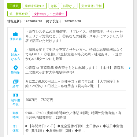
正社員
業種未経験OK
急募
転勤なし
完全週休2日制
第二新卒歓迎
女性のおしごと掲載中
情報更新日：2026/07/28
終了予定日：
2026/09/28
〈既存システムの運用保守、リプレイス、情報管理、サイバーセ
キュリティ対策など。〉◎あなたの経験・スキルにマッチした部
仕事内容
署で活躍いただけます！
〈環境を変えて生活を充実させたい方へ。特別な志望動機はなく
てもOK！〉◎引越し代全額支給＆格安の寮・社宅あり。→ 遠方
対象と
からのUIターンにも最適！
なる方
◎青森 or 東京勤務 ※希望をもとに配属します！ 【本社】 青森県
上北郡六ヶ所村大字尾駮字沖付4…
勤務地
月給21万8,600円以上＋各種手当（賞与年2回）【大学院卒】月
給：29万5,100円以上＋各種手当（賞与年2回）【…
給与
400万円～750万円
初年度
年収
9:00～17:40（実働7時間40分／休憩1時間）時間外労働有無：有
勤務
時間
※月平均残業時間：23時間
# 【年間休日125日】◆完全週休2日制（土日休み）◆祝日◆労働
休日
休暇
祭（5月1日）◆夏季休暇（3日）◆年…