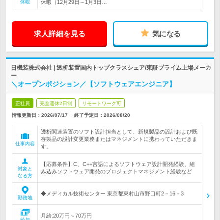
休暇
休暇（12月29日～1月3日…
求人詳細を見る
気になる
日機装株式会社 | 透析装置国内トップクラスシェア/東証プライム上場メーカ
ー
＼オープンポジション／【ソフトウェアエンジニア】
正社員
完全週休2日制
リモートワーク可
情報更新日：2026/07/17
終了予定日：
2026/08/20
透析関連装置のソフト設計担当として、新規製品の設計および既
存製品の設計変更業務またはマネジメントに携わっていただきま
仕事内容
す。
【応募条件】C、C++言語によるソフトウェア設計開発経験、組
対象と
み込みソフトウェア開発のプロジェクトマネジメント経験など
なる方
◆メディカル技術センター 東京都東村山市野口町2－16－3
勤務地
月給:20万円～70万円
給与