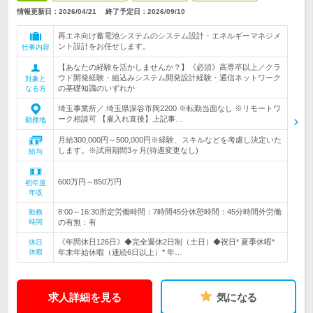
情報更新日：2026/04/21
終了予定日：
2026/09/10
再エネ向け蓄電池システムのシステム設計・エネルギーマネジメ
ント設計をお任せします。
仕事内容
【あなたの経験を活かしませんか？】《必須》高専卒以上／クラ
ウド開発経験・組込みシステム開発設計経験・通信ネットワーク
対象と
の基礎知識のいずれか
なる方
埼玉事業所／ 埼玉県深谷市岡2200 ※転勤当面なし ※リモートワ
ーク相談可 【雇入れ直後】上記事…
勤務地
月給300,000円～500,000円※経験、スキルなどを考慮し決定いた
します。※試用期間3ヶ月(待遇変更なし)
給与
600万円～850万円
初年度
年収
8:00～16:30所定労働時間：7時間45分休憩時間：45分時間外労働
勤務
時間
の有無：有
《年間休日126日》◆完全週休2日制（土日）◆祝日* 夏季休暇*
休日
休暇
年末年始休暇（連続6日以上）* 年…
求人詳細を見る
気になる