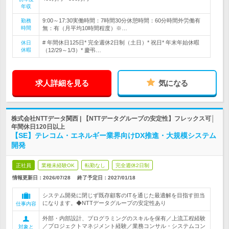
年収
9:00～17:30実働時間：7時間30分休憩時間：60分時間外労働有
勤務
時間
無：有（月平均10時間程度）※…
# 年間休日125日* 完全週休2日制（土日）* 祝日* 年末年始休暇
休日
休暇
（12/29～1/3）* 慶弔…
求人詳細を見る
気になる
株式会社NTTデータ関西 | 【NTTデータグループの安定性】フレックス可│
年間休日120日以上
【SE】テレコム・エネルギー業界向けDX推進・大規模システム
開発
正社員
業種未経験OK
転勤なし
完全週休2日制
情報更新日：2026/07/28
終了予定日：
2027/01/18
システム開発に閉じず既存顧客のITを通じた最適解を目指す担当
になります。◆NTTデータグループの安定性あり
仕事内容
外部・内部設計、プログラミングのスキルを保有／上流工程経験
／プロジェクトマネジメント経験／業務コンサル・システムコン
対象と