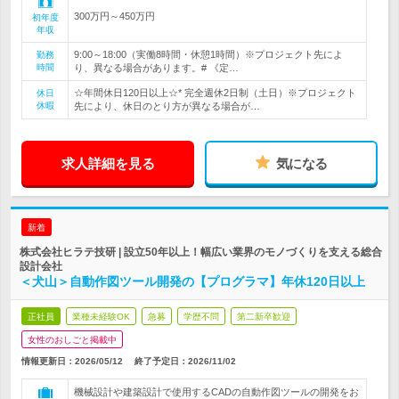
300万円～450万円
初年度
年収
9:00～18:00（実働8時間・休憩1時間）※プロジェクト先によ
勤務
時間
り、異なる場合があります。# 《定…
☆年間休日120日以上☆* 完全週休2日制（土日）※プロジェクト
休日
休暇
先により、休日のとり方が異なる場合が…
求人詳細を見る
気になる
新着
株式会社ヒラテ技研 | 設立50年以上！幅広い業界のモノづくりを支える総合
設計会社
＜犬山＞自動作図ツール開発の【プログラマ】年休120日以上
正社員
業種未経験OK
急募
学歴不問
第二新卒歓迎
女性のおしごと掲載中
情報更新日：2026/05/12
終了予定日：
2026/11/02
機械設計や建築設計で使用するCADの自動作図ツールの開発をお