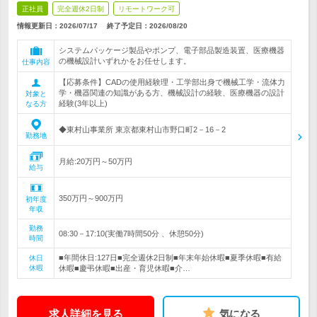
正社員
完全週休2日制
リモートワーク可
情報更新日：2026/07/17
終了予定日：
2026/08/20
システムパッケージ製品やポンプ、電子部品製造装置、医療機器
の機械設計いずれかをお任せします。
仕事内容
【応募条件】CADの使用経験理・工学部出身で機械工学・流体力
学・機器関連の知識がある方、機械設計の経験、医療機器の設計
対象と
経験(3年以上)
なる方
◆東村山事業所 東京都東村山市野口町2－16－2
勤務地
月給:20万円～50万円
給与
350万円～900万円
初年度
年収
勤務
08:30－17:10(実働7時間50分 、休憩50分)
時間
■年間休日:127日■完全週休2日制■年末年始休暇■夏季休暇■有給
休日
休暇
休暇■慶弔休暇■出産・育児休暇■介…
求人詳細を見る
気になる