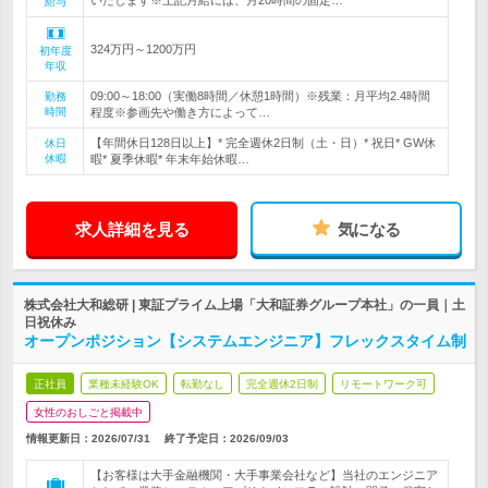
いたします※上記月給には、月20時間の固定…
給与
324万円～1200万円
初年度
年収
09:00～18:00（実働8時間／休憩1時間）※残業：月平均2.4時間
勤務
時間
程度※参画先や働き方によって…
【年間休日128日以上】* 完全週休2日制（土・日）* 祝日* GW休
休日
休暇
暇* 夏季休暇* 年末年始休暇…
求人詳細を見る
気になる
株式会社大和総研 | 東証プライム上場「大和証券グループ本社」の一員｜土
日祝休み
オープンポジション【システムエンジニア】フレックスタイム制
正社員
業種未経験OK
転勤なし
完全週休2日制
リモートワーク可
女性のおしごと掲載中
情報更新日：2026/07/31
終了予定日：
2026/09/03
【お客様は大手金融機関・大手事業会社など】当社のエンジニア