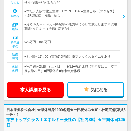
サルの経験がある方など
なる方
■本社／大阪市北区堂島3-1-21 NTTDATA堂島ビル 【アクセス】
・JR環状線「福島」駅よ…
勤務地
■月給39万円～52万円※経験や能力等に応じて決定します※試用
期間4ヶ月あり（待遇に変更なし）
給与
626万円～800万円
初年度
年収
勤務
■9：00～17：30（実働7.5時間）※フレックスタイム制あり
時間
■完全週休2日制（土・日）、祝日■有給休暇（初年度13日、次年
休日
休暇
度以降20日）■夏季休暇■年末年始休暇…
求人詳細を見る
気になる
日本原燃株式会社 | ★県外出身1000名超★土日祝休み★寮・社宅完備(家賃5
千円～)
業界トップクラス！エネルギー会社の【社内SE】★年間休日125
日