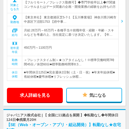
【フルリモート／フレックス勤務可】◆専門学校卒以上◆IT関連
対象と
コンサルまたはデータ関連の企画・開発業務の経験をお持ちの方
なる方
【東京本社】 東京都港区芝5-7-1 【玉川事業場】 神奈川県川崎市
中原区下沼部1753 【府中事…
勤務地
月給:28万円～65万円＋各種手当※前職年収・経験・年齢・スキ
ルなどを考慮の上、当社規定に基づき決定いたします。【年…
給与
450万円～1100万円
初年度
年収
＜フレックスタイム制＞★コアタイムなし！※標準労働時間7時
勤務
時間
間45分／休憩60分■標準勤務時間帯8:3…
■年間休日125日■完全週休2日制（土・日・祝）■年末年始休暇■
休日
休暇
有給休暇■慶弔休暇■リフレッシュ休暇…
求人詳細を見る
気になる
ジャパニアス株式会社 | 【 全国に11拠点を展開 】◆転勤なし◆年間休日
124日◆残業月20H
【SE（Web・オープン・アプリ・組込開発）】転勤なし★在宅