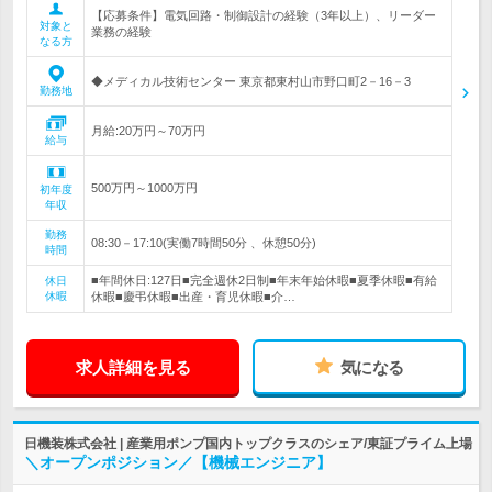
【応募条件】電気回路・制御設計の経験（3年以上）、リーダー
対象と
業務の経験
なる方
◆メディカル技術センター 東京都東村山市野口町2－16－3
勤務地
月給:20万円～70万円
給与
500万円～1000万円
初年度
年収
勤務
08:30－17:10(実働7時間50分 、休憩50分)
時間
■年間休日:127日■完全週休2日制■年末年始休暇■夏季休暇■有給
休日
休暇
休暇■慶弔休暇■出産・育児休暇■介…
求人詳細を見る
気になる
日機装株式会社 | 産業用ポンプ国内トップクラスのシェア/東証プライム上場
＼オープンポジション／【機械エンジニア】