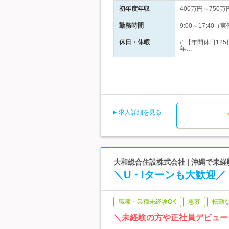
初年度年収
400万円～750万
勤務時間
9:00～17:4
休日・休暇
# 【年間休日1
年…
求人詳細を見る
大和総合住設株式会社 | 沖縄で未経
＼U・Iターンも大歓迎／
職種・業種未経験OK
急募
転勤
＼未経験の方や正社員デビュー