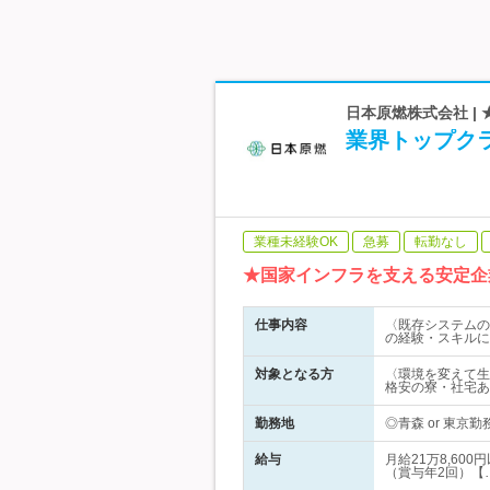
日本原燃株式会社 |
業界トップクラ
業種未経験OK
急募
転勤なし
★国家インフラを支える安定企
仕事内容
〈既存システムの
の経験・スキルに
対象となる方
〈環境を変えて生
格安の寮・社宅あ
勤務地
◎青森 or 東
給与
月給21万8,60
（賞与年2回）【