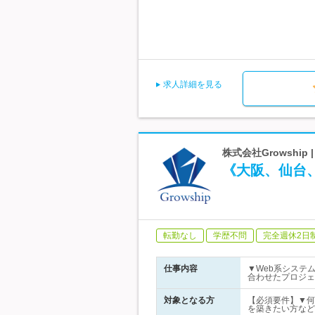
求人詳細を見る
株式会社Growshi
《大阪、仙台
転勤なし
学歴不問
完全週休2日
仕事内容
▼Web系システ
合わせたプロジェ
対象となる方
【必須要件】▼何
を築きたい方など