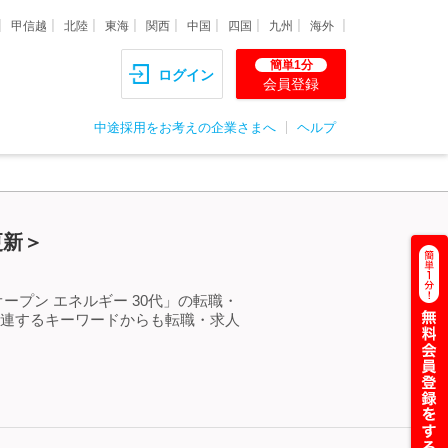
甲信越
北陸
東海
関西
中国
四国
九州
海外
簡単1分
ログイン
会員登録
中途採用をお考えの企業さまへ
ヘルプ
更新＞
ープン エネルギー 30代」の転職・
関連するキーワードからも転職・求人