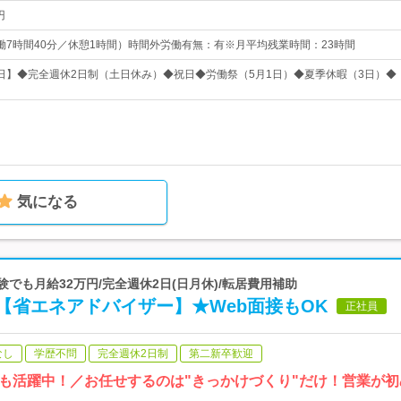
円
0（実働7時間40分／休憩1時間）時間外労働有無：有※月平均残業時間：23時間
25日】◆完全週休2日制（土日休み）◆祝日◆労働祭（5月1日）◆夏季休暇（3日）◆
気になる
験でも月給32万円/完全週休2日(日月休)/転居費用補助
【省エネアドバイザー】★Web面接もOK
正社員
なし
学歴不問
完全週休2日制
第二新卒歓迎
も活躍中！／お任せするのは"きっかけづくり"だけ！営業が