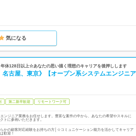
気になる
p | 年休128日以上☆あなたの思い描く理想のキャリアを後押しします
、名古屋、東京》【オープン系システムエンジニア
制
第二新卒歓迎
リモートワーク可
ムエンジニア業務をお任せします。豊富な案件の中から、あなたの希望やスキルに
クトに参画いただきます。
らかの顧客対応経験をお持ちの方│☆コミュニケーション能力を活かしてキャリア
は歓迎！