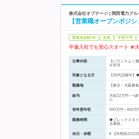
株式会社オプテージ | 関西電力グ
【営業職オープンポジシ
業種未経験OK
急募
学歴不問
中途入社でも安心スタート ★
仕事内容
【バランスよく働
を担当
対象となる方
【30代活躍中】
勤務地
【東京・大阪募集】
給与
月給22万円～+
ん
初年度年収
500万円～950万
勤務時間
◆フレックスタイ
る最低…
休日・休暇
# 【年間休日12