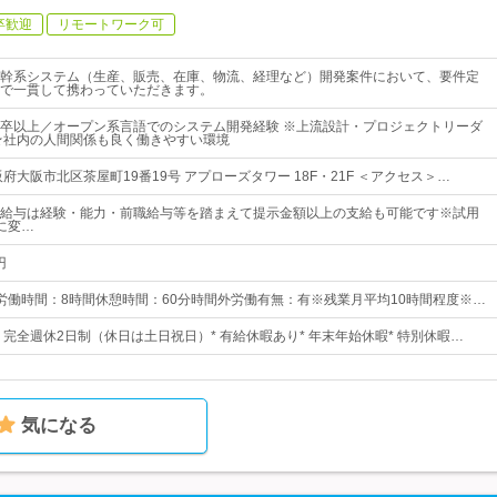
卒歓迎
リモートワーク可
幹系システム（生産、販売、在庫、物流、経理など）開発案件において、要件定
で一貫して携わっていただきます。
卒以上／オープン系言語でのシステム開発経験 ※上流設計・プロジェクトリーダ
★社内の人間関係も良く働きやすい環境
府大阪市北区茶屋町19番19号 アプローズタワー 18F・21F ＜アクセス＞…
00円※給与は経験・能力・前職給与等を踏まえて提示金額以上の支給も可能です※試用
に変…
円
0所定労働時間：8時間休憩時間：60分時間外労働有無：有※残業月平均10時間程度※…
日* 完全週休2日制（休日は土日祝日）* 有給休暇あり* 年末年始休暇* 特別休暇…
気になる