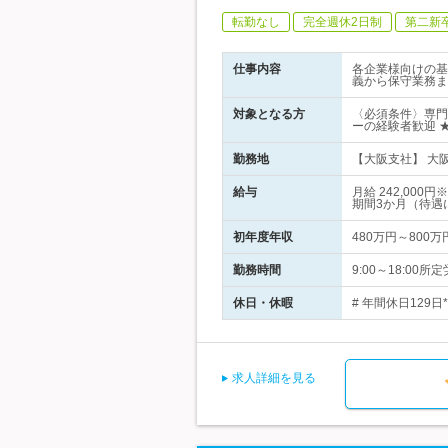
転勤なし
完全週休2日制
第二新
仕事内容
各企業様向けの基
義から保守業務ま
対象となる方
〈必須条件〉専門
ーの経験者歓迎 
勤務地
【大阪支社】 大阪
給与
月給 242,0
期間3か月（待遇
初年度年収
480万円～800万
勤務時間
9:00～18:0
休日・休暇
# 年間休日129
求人詳細を見る