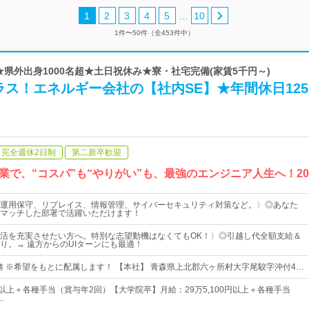
…
1
2
3
4
5
10
1件〜50件（全453件中）
 ★県外出身1000名超★土日祝休み★寮・社宅完備(家賃5千円～)
ス！エネルギー会社の【社内SE】★年間休日12
完全週休2日制
第二新卒歓迎
業で、“コスパ”も“やりがい”も、最強のエンジニア人生へ！2
運用保守、リプレイス、情報管理、サイバーセキュリティ対策など。〉◎あなた
マッチした部署で活躍いただけます！
活を充実させたい方へ。特別な志望動機はなくてもOK！〉◎引越し代全額支給＆
り。→ 遠方からのUIターンにも最適！
京勤務 ※希望をもとに配属します！ 【本社】 青森県上北郡六ヶ所村大字尾駮字沖付4…
0円以上＋各種手当（賞与年2回）【大学院卒】月給：29万5,100円以上＋各種手当
…