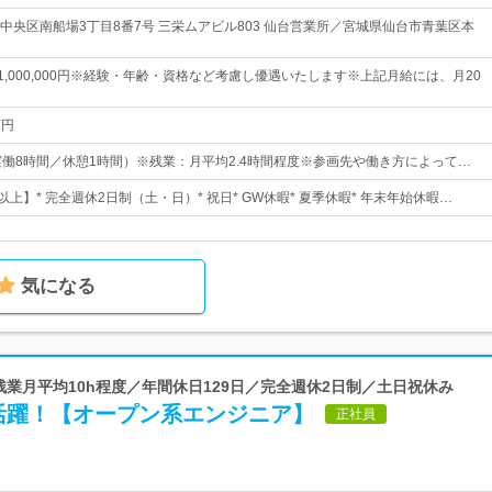
中央区南船場3丁目8番7号 三栄ムアビル803 仙台営業所／宮城県仙台市青葉区本
円～1,000,000円※経験・年齢・資格など考慮し優遇いたします※上記月給には、月20
万円
00（実働8時間／休憩1時間）※残業：月平均2.4時間程度※参画先や働き方によって…
以上】* 完全週休2日制（土・日）* 祝日* GW休暇* 夏季休暇* 年末年始休暇…
気になる
 残業月平均10h程度／年間休日129日／完全週休2日制／土日祝休み
で活躍！【オープン系エンジニア】
正社員