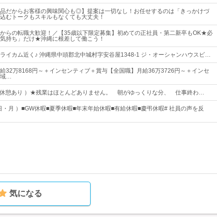
品だからお客様の興味関心も◎】提案は一切なし！お任せするのは「きっかけづ
込むトークもスキルもなくても大丈夫！
からの転職大歓迎！／【35歳以下限定募集】初めての正社員・第二新卒もOK★必
気持ち」だけ★沖縄に根差して働こう！
ライカム近く♪ 沖縄県中頭郡北中城村字安谷屋1348-1 ジ・オーシャンハウスビ…
給32万8168円～＋インセンティブ＋賞与【全国職】月給36万3726円～＋インセ
域…
2:00（ 休憩あり ）★残業はほとんどありません。 朝がゆっくりな分、 仕事終わ…
日・月 ）■GW休暇■夏季休暇■年末年始休暇■有給休暇■慶弔休暇# 社員の声を反
気になる