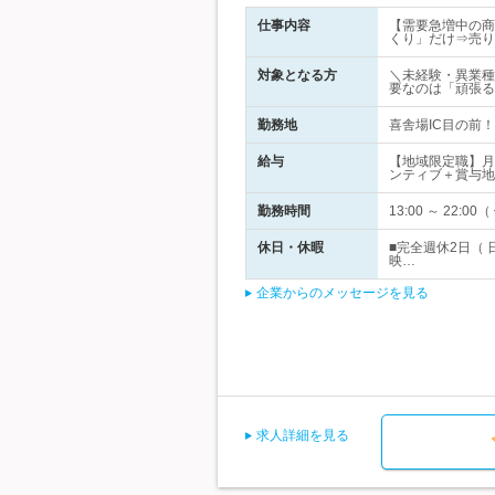
仕事内容
【需要急増中の商
くり」だけ⇒売り
対象となる方
＼未経験・異業種
要なのは「頑張る
勤務地
喜舎場IC目の前！
給与
【地域限定職】月
ンティブ＋賞与地
勤務時間
13:00 ～ 2
休日・休暇
■完全週休2日（ 
映…
企業からのメッセージを見る
求人詳細を見る