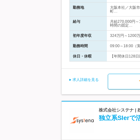
勤務地
大阪本社／大阪市
町…
給与
月給270,000
時間の固定…
初年度年収
324万円～1200
勤務時間
09:00～18:
休日・休暇
【年間休日128日
求人詳細を見る
株式会社システナ |
独立系SIer