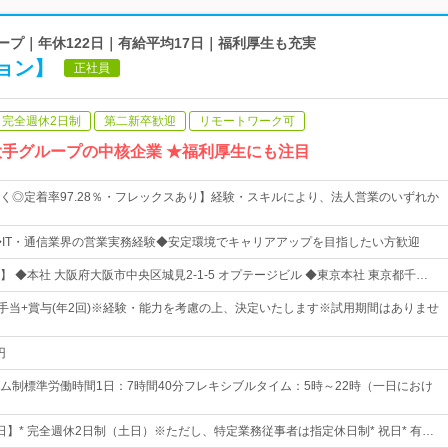
ループ｜年休122日｜有給平均17日｜福利厚生も充実
ョン】
正社員
完全週休2日制
第二新卒歓迎
リモートワーク可
大手グループの中核企業 ★福利厚生にも注目
く◎定着率97.28％・フレックスあり】経験・スキルにより、法人営業のいずれか
◆IT・通信業界の営業実務経験◆安定環境でキャリアアップを目指したい方歓迎
 ◆本社 大阪府大阪市中央区城見2-1-5 オプテージビル ◆東京本社 東京都千…
諸手当+賞与(年2回)※経験・能力を考慮の上、決定いたします※試用期間はありませ
円
ム制標準労働時間1日：7時間40分フレキシブルタイム：5時～22時（一日におけ
2日】* 完全週休2日制（土日）※ただし、特定業務従事者は指定休日制* 祝日* 有…