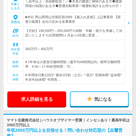
＼高卒以上・未経験歓迎！／◆木造の建築に興味のある方◆建築
対象と
関係の知識がある方◆普通自動車第一種運転免許をお持ちの方！
なる方
■本社 岡山県岡山市南区郡2999 【雇入れ直後】上記事業所 【変
更の範囲】会社の定める各事業所
勤務地
【月給】198,000円～265,000円※経験・年齢・能力を考慮して決
定いたします※試用期間6ヶ月あり(待遇に変更…
給与
300万円～450万円
初年度
年収
# 1年単位の変形労働時間制（週平均40時間以内）標準労働時間
勤務
時間
帯 8:30～17:40休憩時間：70…
# 年間休日数120日* 週休2日制（土日）* 祝日* 長期休暇* 盆休暇*
休日
休暇
年末年始休暇* 年間有…
求人詳細を見る
気になる
ヤマト住建株式会社 | ハウスオブザイヤー受賞｜インセンあり！最高年収は
3060万円以上
年収2000万円以上を目指せる！問い合わせ対応型の【反響営