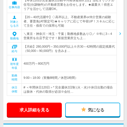
【年休120日/完全週休2日制/平均有休取得9.1日】当社オリジナル
住宅(分譲物件)の不動産営業をお任せします。★裁量大！得意エ
仕事内容
リアを活かして活躍OK。
【20～40代活躍中】◇高卒以上、不動産業界or仲介営業の経験
者、要普免(AT限定可)★キャリアに応じて年収UP！スキルに応じ
対象と
て主任・係長での採用も可能
なる方
＼東京・神奈川・埼玉・千葉｜勤務地多数あり◎／ ※年に3～4
営業所を出店予定です！新規営業所立ち上…
勤務地
【月給】280,000円～350,000円以上※月30～42時間の固定残業代
（50,000～90,000円）を含みま…
給与
400万円～800万円
初年度
年収
勤務
9:00～18:00（実働8時間／休憩1時間）
時間
# ＜年間休日120日＞* 完全週休2日制 (火・水)※休日出勤の場合
休日
休暇
は振休・代休の取得が必須※会社…
求人詳細を見る
気になる