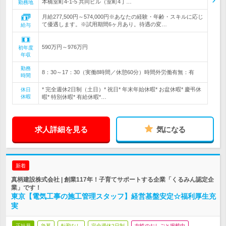
本橋室町4-1-5 共同ビル（室町4丁…
勤務地
月給277,500円～574,000円※あなたの経験・年齢・スキルに応じ
て優遇します。※試用期間6ヶ月あり。待遇の変…
給与
590万円～976万円
初年度
年収
勤務
8：30～17：30（実働8時間／休憩60分）時間外労働有無：有
時間
* 完全週休2日制（土日）* 祝日* 年末年始休暇* お盆休暇* 慶弔休
休日
休暇
暇* 特別休暇* 有給休暇*…
求人詳細を見る
気になる
新着
真柄建設株式会社 | 創業117年！子育てサポートする企業「くるみん認定企
業」です！
東京【電気工事の施工管理スタッフ】経営基盤安定☆福利厚生充
実
正社員
急募
転勤なし
完全週休2日制
女性のおしごと掲載中