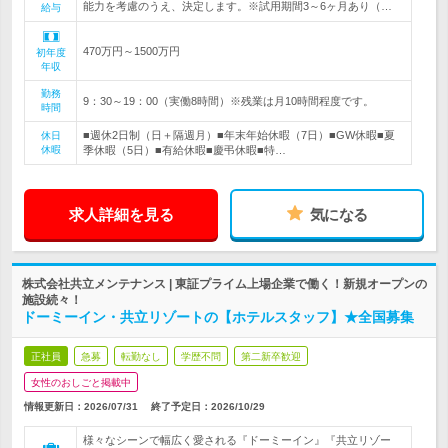
能力を考慮のうえ、決定します。※試用期間3～6ヶ月あり（…
給与
470万円～1500万円
初年度
年収
勤務
9：30～19：00（実働8時間）※残業は月10時間程度です。
時間
■週休2日制（日＋隔週月）■年末年始休暇（7日）■GW休暇■夏
休日
休暇
季休暇（5日）■有給休暇■慶弔休暇■特…
求人詳細を見る
気になる
株式会社共立メンテナンス | 東証プライム上場企業で働く！新規オープンの
施設続々！
ドーミーイン・共立リゾートの【ホテルスタッフ】★全国募集
正社員
急募
転勤なし
学歴不問
第二新卒歓迎
女性のおしごと掲載中
情報更新日：2026/07/31
終了予定日：
2026/10/29
様々なシーンで幅広く愛される『ドーミーイン』『共立リゾー