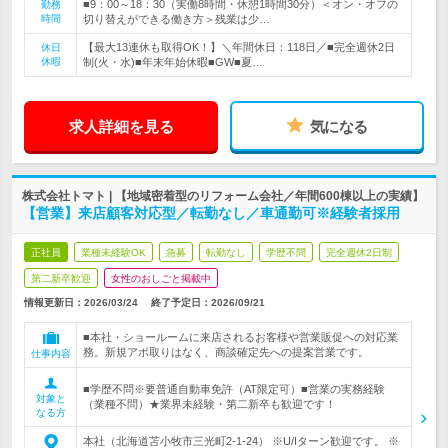
■9：00～18：30（実働8時間・休憩1時間30分）＜オン・オフの
勤務
時間
切り替えができる働き方＞残業は少…
【最大13連休も取得OK！】＼年間休日：118日／■完全週休2日
休日
休暇
制(火・水)■年末年始休暇■GW■夏…
求人詳細を見る
気になる
株式会社トマト | 【地域密着型のリフォーム会社／年間600棟以上の実績】
【営業】来店顧客対応型／転勤なし／車通勤可※経験者採用
正社員
業種未経験OK
急募
転勤なし
学歴不問
完全週休2日制
第二新卒歓迎
女性のおしごと掲載中
情報更新日：2026/03/24
終了予定日：
2026/09/21
■本社・ショールームに来店されるお客様や営業販促への対応業
務。新規アポ取りはなく、商談確定先への提案営業です。
仕事内容
■学歴不問※要普通自動車免許（AT限定可）■営業の実務経験
対象と
（業種不問）★業界未経験・第二新卒も歓迎です！
なる方
本社（北海道苫小牧市三光町2‐1‐24） ※U/Iターン歓迎です。 ※