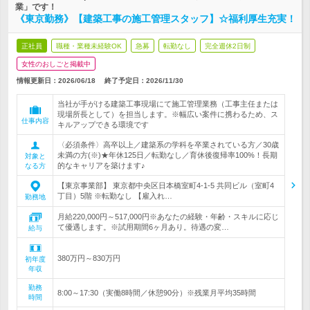
業」です！
《東京勤務》【建築工事の施工管理スタッフ】☆福利厚生充実！
正社員
職種・業種未経験OK
急募
転勤なし
完全週休2日制
女性のおしごと掲載中
情報更新日：2026/06/18
終了予定日：
2026/11/30
当社が手がける建築工事現場にて施工管理業務（工事主任または
現場所長として）を担当します。※幅広い案件に携わるため、ス
仕事内容
キルアップできる環境です
〈必須条件〉高卒以上／建築系の学科を卒業されている方／30歳
未満の方(※)★年休125日／転勤なし／育休後復帰率100%！長期
対象と
的なキャリアを築けます♪
なる方
【東京事業部】 東京都中央区日本橋室町4-1-5 共同ビル（室町4
丁目）5階 ※転勤なし 【雇入れ…
勤務地
月給220,000円～517,000円※あなたの経験・年齢・スキルに応じ
て優遇します。※試用期間6ヶ月あり。待遇の変…
給与
380万円～830万円
初年度
年収
勤務
8:00～17:30（実働8時間／休憩90分）※残業月平均35時間
時間