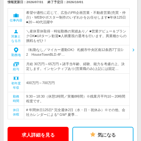
情報更新日：2026/07/31
終了予定日：
2026/10/01
希望や適性に応じて、広告のPR企画営業・不動産営業(売買・仲
介)・WEBやポスター制作のいずれかをお任せします■年休125日
仕事内容
■20～40代活躍中
＼産休育休取得・時短勤務の実績あり／ ■営業デビュー＆ブラン
クOK■U/Iターン歓迎■人柄重視の選考を行います。異業種からの
対象と
挑戦もぜひ！
なる方
《転勤なし／マイカー通勤OK》 札幌市中央区南12条西7丁目1‐
2 HouseTownBLD.4F…
勤務地
月給 30万円～65万円＋諸手当年齢、経験、能力を考慮の上、決
定します。インセンティブあり(営業職のみ)上記には固定…
給与
400万円～700万円
初年度
年収
9:30～18:30（休憩1時間／実働8時間）※残業月平均10～20時間
勤務
時間
程度です。
# 年間休日125日* 完全週休2日（水・日・祝休み）※その他、会
休日
休暇
社カレンダーによる* GW* 夏季…
求人詳細を見る
気になる