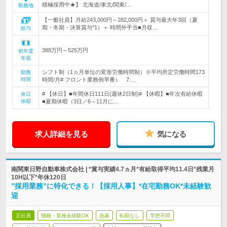
積極採用中★】 北海道/東北/関東/…
勤務地
【一般社員】月給243,000円～282,000円＋ 賞与最大年3回（夏
期・冬期・決算賞与*1）＋ 時間外手当■月収…
給与
388万円～525万円
初年度
年収
シフト制（1ヵ月単位の変形労働時間制）※平均所定労働時間173
勤務
時間
時間/月# フロント業務例早番） 7:…
# 【休日】■年間休日111日(週休2日制)# 【休暇】■年次有給休暇
休日
休暇
■夏期休暇（3日／6～11月に…
求人詳細を見る
気になる
南関東日野自動車株式会社 | *賞与実績4.7ヵ月*有給取得平均11.4日*残業月
10H以下*年休120日
”採用業務”に特化できる！【採用人事】*在宅勤務OK*未経験歓
迎
正社員
職種・業種未経験OK
急募
転勤なし
学歴不問