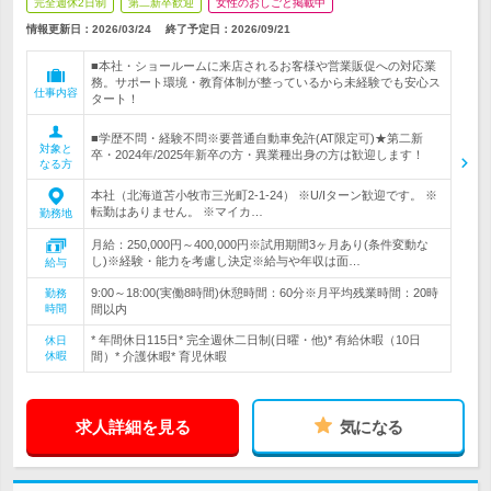
完全週休2日制
第二新卒歓迎
女性のおしごと掲載中
情報更新日：2026/03/24
終了予定日：
2026/09/21
■本社・ショールームに来店されるお客様や営業販促への対応業
務。サポート環境・教育体制が整っているから未経験でも安心ス
仕事内容
タート！
■学歴不問・経験不問※要普通自動車免許(AT限定可)★第二新
対象と
卒・2024年/2025年新卒の方・異業種出身の方は歓迎します！
なる方
本社（北海道苫小牧市三光町2‐1‐24） ※U/Iターン歓迎です。 ※
転勤はありません。 ※マイカ…
勤務地
月給：250,000円～400,000円※試用期間3ヶ月あり(条件変動な
し)※経験・能力を考慮し決定※給与や年収は面…
給与
9:00～18:00(実働8時間)休憩時間：60分※月平均残業時間：20時
勤務
時間
間以内
* 年間休日115日* 完全週休二日制(日曜・他)* 有給休暇（10日
休日
休暇
間）* 介護休暇* 育児休暇
求人詳細を見る
気になる