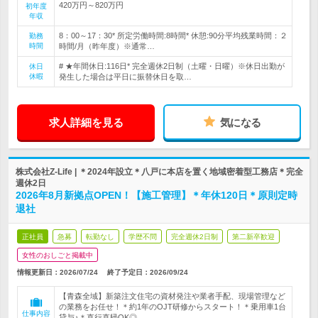
420万円～820万円
初年度
年収
8：00～17：30* 所定労働時間:8時間* 休憩:90分平均残業時間：２
勤務
時間
時間/月（昨年度）※通常…
# ★年間休日:116日* 完全週休2日制（土曜・日曜）※休日出勤が
休日
休暇
発生した場合は平日に振替休日を取…
求人詳細を見る
気になる
株式会社Z-Life | ＊2024年設立＊八戸に本店を置く地域密着型工務店＊完全
週休2日
2026年8月新拠点OPEN！【施工管理】＊年休120日＊原則定時
退社
正社員
急募
転勤なし
学歴不問
完全週休2日制
第二新卒歓迎
女性のおしごと掲載中
情報更新日：2026/07/24
終了予定日：
2026/09/24
【青森全域】新築注文住宅の資材発注や業者手配、現場管理など
の業務をお任せ！＊約1年のOJT研修からスタート！＊乗用車1台
仕事内容
貸与♪＊直行直帰OK◎