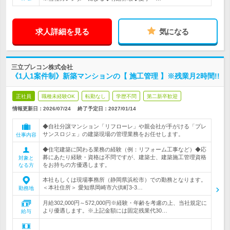
求人詳細を見る
気になる
三立プレコン株式会社
《1人1案件制》新築マンションの【 施工管理 】※残業月2時間!!
正社員
職種未経験OK
転勤なし
学歴不問
第二新卒歓迎
情報更新日：2026/07/24
終了予定日：
2027/01/14
◆自社分譲マンション「リフローレ」や親会社が手がける「プレ
サンスロジェ」の建築現場の管理業務をお任せします。
仕事内容
◆住宅建築に関わる業務の経験（例：リフォーム工事など）◆応
募にあたり経験・資格は不問ですが、建築士、建築施工管理資格
対象と
をお持ちの方優遇します。
なる方
本社もしくは現場事務所（静岡県浜松市）での勤務となります。
＜本社住所＞ 愛知県岡崎市六供町3-3…
勤務地
月給302,000円～572,000円※経験・年齢を考慮の上、当社規定に
より優遇します。※上記金額には固定残業代30…
給与