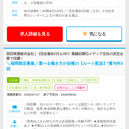
時間
す。※営業部の平均
休日休暇# ＼年間休日120日／* 完全週休2日制（土日）※当社年
休日
休暇
間カレンダーによる※祝日がある週は…
求人詳細を見る
気になる
西田商運株式会社 | 《完全週休2日もOK》業績好調◎メディア注目の安定企
業で活躍！
＼福岡限定募集／選べる働き方が自慢の【ルート配送】*賞与年3
回
正社員
職種・業種未経験OK
急募
転勤なし
学歴不問
完全週休2日制
第二新卒歓迎
女性のおしごと掲載中
情報更新日：2026/07/17
終了予定日：
2026/08/20
《長距離・泊りがけ一切ナシ・ルートは固定》4～10tトラックで
の配送・集荷 ★未経験者は運転しやすい2t車から。免許をお持ち
仕事内容
なら中型・大型車から！
《普免以上をお持ちの方は全員面接／年齢不問》★資格取得支援
あり ★半数以上が未経験入社&40代デビューの社員も ★自分のペ
対象と