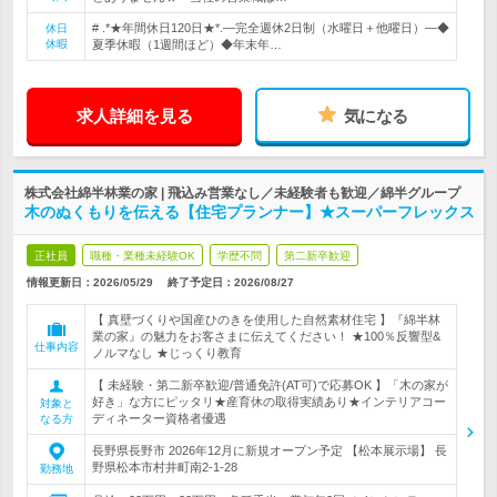
# .*★年間休日120日★*.―完全週休2日制（水曜日＋他曜日）―◆
休日
休暇
夏季休暇（1週間ほど）◆年末年…
求人詳細を見る
気になる
株式会社綿半林業の家 | 飛込み営業なし／未経験者も歓迎／綿半グループ
木のぬくもりを伝える【住宅プランナー】★スーパーフレックス
正社員
職種・業種未経験OK
学歴不問
第二新卒歓迎
情報更新日：2026/05/29
終了予定日：
2026/08/27
【 真壁づくりや国産ひのきを使用した自然素材住宅 】『綿半林
業の家』の魅力をお客さまに伝えてください！ ★100％反響型&
仕事内容
ノルマなし ★じっくり教育
【 未経験・第二新卒歓迎/普通免許(AT可)で応募OK 】「木の家が
好き」な方にピッタリ★産育休の取得実績あり★インテリアコー
対象と
ディネーター資格者優遇
なる方
長野県長野市 2026年12月に新規オープン予定 【松本展示場】 長
野県松本市村井町南2‐1‐28
勤務地