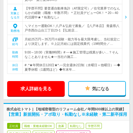
【学歴不問】要普通自動車免許（AT限定可）／住宅業界でのなん
らかの経験（職種・年数不問）＊正社員デビューOK！＊20～40
対象と
代活躍中★＊転勤なし♪
なる方
＼マイカー通勤OK！八戸＆弘前で募集／ 【八戸本店】 青森県八
戸市西白山台三丁目23-1 【弘前店…
勤務地
月給25万円～35万円※経験・能力等を最大限考慮し、当社規定に
より決定します。※上記月給には固定残業代（19時間分／…
給与
9:00～18:00（実働8時間）# ―★施工管理は残業が多い…？そん
勤務
時間
なことありません★―当社の施工…
# .*★年間休日120日★*.―完全週休2日制（水曜日＋他曜日）―◆
休日
休暇
夏季休暇（1週間ほど）◆年末年…
求人詳細を見る
気になる
株式会社トマト | 【地域密着型のリフォーム会社／年間600棟以上の実績】
【営業】新規開拓・アポ取り・転勤なし※未経験・第二新卒採用
正社員
職種・業種未経験OK
急募
転勤なし
学歴不問