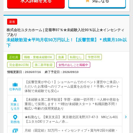
求人詳細を見る
気になる
新着
株式会社ユタカホーム | 定着率97％★未経験入社90％以上★インセンティ
ブあり
未経験歓迎★平均月収50万円以上！【反響営業】＊残業月10h以
下
正社員
職種・業種未経験OK
急募
転勤なし
学歴不問
完全週休2日制
第二新卒歓迎
女性のおしごと掲載中
情報更新日：2026/07/16
終了予定日：
2026/09/10
【反響営業が中心！】ショールームでのイベント運営やご来店い
ただいたお客様へのリフォーム提案をお任せ！＊手厚いサポート
仕事内容
体制で未経験でも安心♪
【未経験＆第二新卒歓迎】学歴・経験一切不問！⇒人柄や意欲を
重視して採用します！＊9割が未経験スタート＊転職回数不問！
対象と
幅広い年齢の採用実績あり
なる方
★転勤なし 【東京支店】 東京都北区滝野川7-47-3 MKビル401
【ユタカDEリフォーム／赤…
勤務地
月給（固定給）32万円～＋インセンティブ＋賞与年2回※経験・