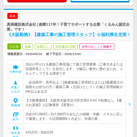
新着
真柄建設株式会社 | 創業117年！子育てサポートする企業「くるみん認定企
業」です！
《大阪勤務》【建築工事の施工管理スタッフ】☆福利厚生充実！
正社員
急募
転勤なし
完全週休2日制
女性のおしごと掲載中
情報更新日：2026/06/18
終了予定日：
2026/11/30
当社が手がける建築工事現場にて施工管理業務（工事主任または
現場所長として）を担当します。※幅広い案件に携わるため、ス
仕事内容
キルアップできる環境です
〈必須条件〉高卒以上／1級建築施工管理技士または1級建築士の
資格をお持ちの方／建築工事（元請けとして）の施工管理経験が
対象と
5年以上ある方
なる方
【大阪事業部】 大阪府大阪市淀川区宮原4-4-63 ※転勤なし 【雇
入れ直後】上記事業所 【変更の…
勤務地
月給247,000円～517,000円※あなたの経験・年齢・スキルに応じ
て優遇します。※試用期間6ヶ月あり。待遇の変…
給与
470万円～830万円
初年度