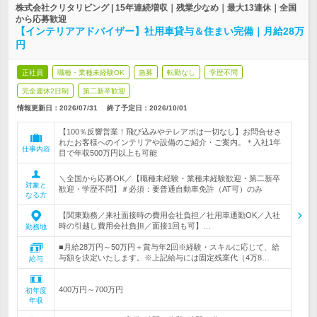
株式会社クリタリビング | 15年連続増収｜残業少なめ｜最大13連休｜全国
から応募歓迎
【インテリアアドバイザー】社用車貸与＆住まい完備｜月給28万
円
正社員
職種・業種未経験OK
急募
転勤なし
学歴不問
完全週休2日制
第二新卒歓迎
情報更新日：2026/07/31
終了予定日：
2026/10/01
【100％反響営業！飛び込みやテレアポは一切なし】お問合せさ
れたお客様へのインテリアや設備のご紹介・ご案内。＊入社1年
仕事内容
目で年収500万円以上も可能
＼全国から応募OK／【職種未経験・業種未経験歓迎・第二新卒
対象と
歓迎・学歴不問】＃必須：要普通自動車免許（AT可）のみ
なる方
【関東勤務／来社面接時の費用会社負担／社用車通勤OK／入社
時の引越し費用会社負担／面接1回も可】…
勤務地
■月給28万円～50万円＋賞与年2回※経験・スキルに応じて、給
与額を決定いたします。※上記給与には固定残業代（4万8…
給与
400万円～700万円
初年度
年収