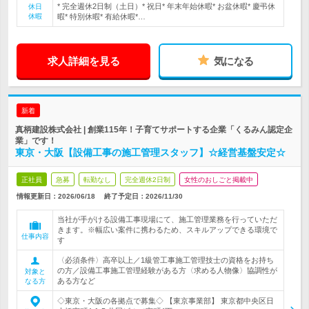
* 完全週休2日制（土日）* 祝日* 年末年始休暇* お盆休暇* 慶弔休
休日
休暇
暇* 特別休暇* 有給休暇*…
求人詳細を見る
気になる
新着
真柄建設株式会社 | 創業115年！子育てサポートする企業「くるみん認定企
業」です！
東京・大阪【設備工事の施工管理スタッフ】☆経営基盤安定☆
正社員
急募
転勤なし
完全週休2日制
女性のおしごと掲載中
情報更新日：2026/06/18
終了予定日：
2026/11/30
当社が手がける設備工事現場にて、施工管理業務を行っていただ
きます。※幅広い案件に携わるため、スキルアップできる環境で
仕事内容
す
〈必須条件〉高卒以上／1級管工事施工管理技士の資格をお持ち
の方／設備工事施工管理経験がある方〈求める人物像〉協調性が
対象と
ある方など
なる方
◇東京・大阪の各拠点で募集◇ 【東京事業部】 東京都中央区日