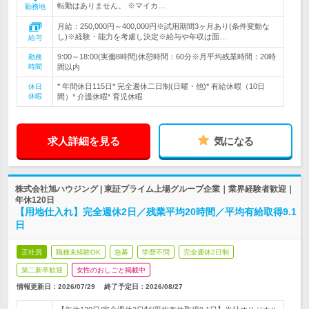
転勤はありません。 ※マイカ…
勤務地
月給：250,000円～400,000円※試用期間3ヶ月あり(条件変動な
し)※経験・能力を考慮し決定※給与や年収は面…
給与
9:00～18:00(実働8時間)休憩時間：60分※月平均残業時間：20時
勤務
時間
間以内
* 年間休日115日* 完全週休二日制(日曜・他)* 有給休暇（10日
休日
休暇
間）* 介護休暇* 育児休暇
求人詳細を見る
気になる
株式会社旭ハウジング | 東証プライム上場グループ企業｜業界経験者歓迎｜
年休120日
【用地仕入れ】完全週休2日／残業平均20時間／平均有給取得9.1
日
正社員
職種未経験OK
急募
学歴不問
完全週休2日制
第二新卒歓迎
女性のおしごと掲載中
情報更新日：2026/07/29
終了予定日：
2026/08/27