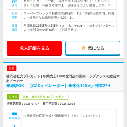
月給：22万円～32万円＋各種手当＋賞与年2回（インセンティ
ブ）※経験・年齢を考慮の上、当社規定により優遇します。※…
給与
スーパーフレックス制標準労働時間：1日／8時間休憩時間：60分
勤務
時間
# ＜標準的な勤務時間帯＞9:00～1…
年間休日116日週休2日制（火、水、その他）※会社カレンダーに
休日
休暇
よる年間有給休暇10日～（下限日数は、…
求人詳細を見る
気になる
新着
株式会社光プレカット | 年間売上1,000億円超の国内トップクラスの総合木
材メーカー
未経験OK！【CADオペレーター】◆年休120日／残業27H
正社員
職種・業種未経験OK
転勤なし
情報更新日：2026/07/07
終了予定日：
2026/12/28
木造住宅の図面作成や関連業務を担当していただきます！
仕事内容