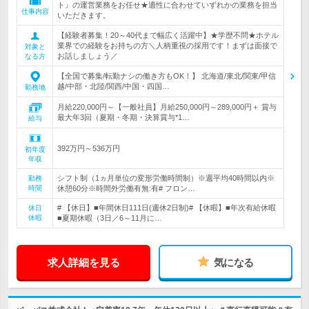
ト』の運営業務をお任せ★適性に合わせていずれかの業務を担当
仕事内容
いただきます。
【経験者募集！20～40代まで幅広く活躍中】★学歴不問★ホテル
業界での経験をお持ちの方＼人柄重視の採用です！まずは面接で
対象と
お話しましょう／
なる方
【全国で募集/転勤ナシの働き方もOK！】 北海道/東北/関東/甲信
越/中部・北陸/関西/中国・四国…
勤務地
月給220,000円～【一般社員】月給250,000円～289,000円＋ 賞与
最大年3回（夏期・冬期・決算賞与*1…
給与
392万円～536万円
初年度
年収
シフト制（1ヵ月単位の変形労働時間制）※週平均40時間以内※
勤務
時間
休憩60分※時間外労働有無:有# フロン…
# 【休日】■年間休日111日(週休2日制)# 【休暇】■年次有給休暇
休日
休暇
■夏期休暇（3日／6～11月に…
求人詳細を見る
気になる