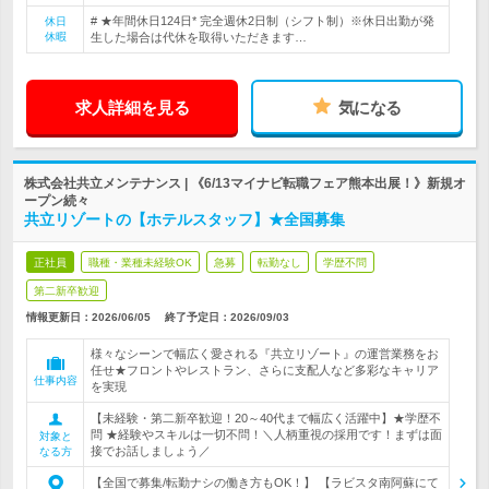
# ★年間休日124日* 完全週休2日制（シフト制）※休日出勤が発
休日
休暇
生した場合は代休を取得いただきます…
求人詳細を見る
気になる
株式会社共立メンテナンス | 《6/13マイナビ転職フェア熊本出展！》新規オ
ープン続々
共立リゾートの【ホテルスタッフ】★全国募集
正社員
職種・業種未経験OK
急募
転勤なし
学歴不問
第二新卒歓迎
情報更新日：2026/06/05
終了予定日：
2026/09/03
様々なシーンで幅広く愛される『共立リゾート』の運営業務をお
任せ★フロントやレストラン、さらに支配人など多彩なキャリア
仕事内容
を実現
【未経験・第二新卒歓迎！20～40代まで幅広く活躍中】★学歴不
問 ★経験やスキルは一切不問！＼人柄重視の採用です！まずは面
対象と
接でお話しましょう／
なる方
【全国で募集/転勤ナシの働き方もOK！】 【ラビスタ南阿蘇にて