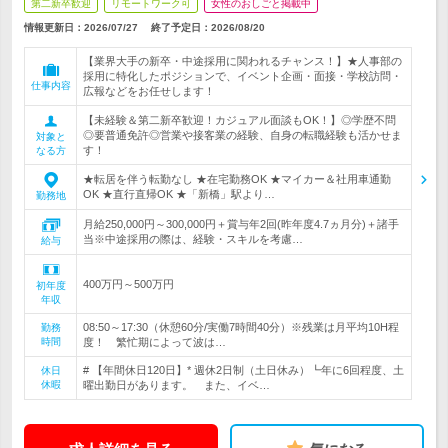
第二新卒歓迎
リモートワーク可
女性のおしごと掲載中
情報更新日：2026/07/27
終了予定日：
2026/08/20
【業界大手の新卒・中途採用に関われるチャンス！】★人事部の
採用に特化したポジションで、イベント企画・面接・学校訪問・
仕事内容
広報などをお任せします！
【未経験＆第二新卒歓迎！カジュアル面談もOK！】◎学歴不問
◎要普通免許◎営業や接客業の経験、自身の転職経験も活かせま
対象と
す！
なる方
★転居を伴う転勤なし ★在宅勤務OK ★マイカー＆社用車通勤
OK ★直行直帰OK ★「新橋」駅より…
勤務地
月給250,000円～300,000円＋賞与年2回(昨年度4.7ヵ月分)＋諸手
当※中途採用の際は、経験・スキルを考慮…
給与
400万円～500万円
初年度
年収
08:50～17:30（休憩60分/実働7時間40分）※残業は月平均10H程
勤務
時間
度！ 繁忙期によって波は…
# 【年間休日120日】* 週休2日制（土日休み）┗年に6回程度、土
休日
休暇
曜出勤日があります。 また、イベ…