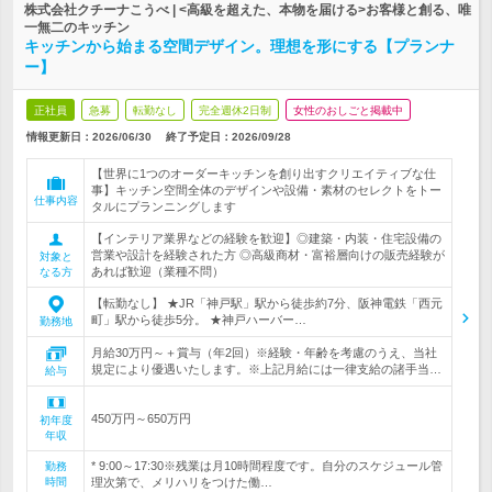
株式会社クチーナこうべ | <高級を超えた、本物を届ける>お客様と創る、唯
一無二のキッチン
キッチンから始まる空間デザイン。理想を形にする【プランナ
ー】
正社員
急募
転勤なし
完全週休2日制
女性のおしごと掲載中
情報更新日：2026/06/30
終了予定日：
2026/09/28
【世界に1つのオーダーキッチンを創り出すクリエイティブな仕
事】キッチン空間全体のデザインや設備・素材のセレクトをトー
仕事内容
タルにプランニングします
【インテリア業界などの経験を歓迎】◎建築・内装・住宅設備の
営業や設計を経験された方 ◎高級商材・富裕層向けの販売経験が
対象と
あれば歓迎（業種不問）
なる方
【転勤なし】 ★JR「神戸駅」駅から徒歩約7分、阪神電鉄「西元
町」駅から徒歩5分。 ★神戸ハーバー…
勤務地
月給30万円～＋賞与（年2回）※経験・年齢を考慮のうえ、当社
規定により優遇いたします。※上記月給には一律支給の諸手当…
給与
450万円～650万円
初年度
年収
* 9:00～17:30※残業は月10時間程度です。自分のスケジュール管
勤務
時間
理次第で、メリハリをつけた働…