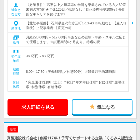
〈必須条件〉高卒以上／建築系の学科を卒業されている方／30歳
未満の方(※)★年休125日／転勤なし／育休後復帰率100%！長期
対象と
的なキャリアを築けます♪
なる方
【北陸事業部】 石川県金沢市彦三町1-13-43 ※転勤なし 【雇入れ
直後】上記事業所 【変更の範…
勤務地
月給220,000円～517,000円※あなたの経験・年齢・スキルに応じ
て優遇します。※試用期間6ヶ月あり。待遇の変…
給与
380万円～830万円
初年度
年収
勤務
8:00～17:30（実働8時間／休憩90分）※残業月平均35時間
時間
* 完全週休2日制（土日）* 祝日* 年末年始休暇* お盆休暇* 慶弔休
休日
休暇
暇* 特別休暇* 有給休暇*…
求人詳細を見る
気になる
新着
真柄建設株式会社 | 創業117年！子育てサポートする企業「くるみん認定企