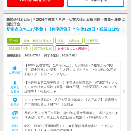
株式会社Z-Life | ＊2024年設立＊八戸・弘前のほか五所川原・青森へ新拠点
開設予定
新拠点立ち上げ募集！【住宅営業】＊年休120日＊残業ほぼなし
正社員
職種・業種未経験OK
急募
転勤なし
学歴不問
完全週休2日制
第二新卒歓迎
女性のおしごと掲載中
情報更新日：2026/07/24
終了予定日：
2026/09/24
【100％反響営業】ご来場いただいたお客様への接客から間取
り・資金計画のご提案、引き渡しまでを担当！＊約1年のOJTで
仕事内容
安心スタート◎＊ノルマなし♪
【未経験＆第二新卒歓迎！】要普通自動車免許（AT限定可）／な
んらかの社会人経験（業界・職種不問）＊学歴不問♪＊20～40代
対象と
活躍中！＊転勤なし★
なる方
＼マイカー通勤OK！八戸＆弘前で募集／ 【八戸本店】 青森県八
戸市西白山台三丁目23-1 【弘前店…
勤務地
月給25万～35万円※経験・能力等を最大限考慮し、当社規定によ
り決定します。※上記月給には固定残業代（19時間分／3…
給与
9:00～18:00（実働8時間）# ―★営業は残業が多い…？そんなこ
勤務
時間
とありません★―当社の営業職は…