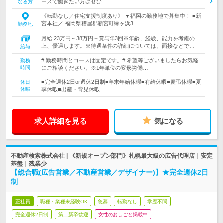
ースで働きたい方はぜひ
なる方
《転勤なし／住宅支援制度あり》 ▼福岡の勤務地で募集中！ ■新
宮本社／ 福岡県糟屋郡新宮町緑ヶ浜3…
勤務地
月給 23万円～38万円＋賞与年3回※年齢、経験、能力を考慮の
上、優遇します。※待遇条件の詳細については、面接などで…
給与
# 勤務時間とコースは固定です。# 希望等ございましたらお気軽
勤務
時間
にご相談ください。※1年単位の変形労働…
■完全週休2日or週休2日制■年末年始休暇■有給休暇■慶弔休暇■夏
休日
休暇
季休暇■出産・育児休暇
求人詳細を見る
気になる
不動産検索株式会社 | 《新規オープン部門》札幌最大級の広告代理店｜安定
基盤｜残業少
【総合職(広告営業／不動産営業／デザイナー)】★完全週休2日
制
正社員
職種・業種未経験OK
急募
転勤なし
学歴不問
完全週休2日制
第二新卒歓迎
女性のおしごと掲載中