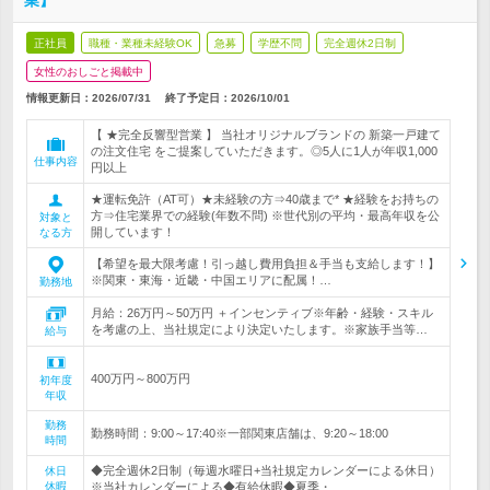
業】
正社員
職種・業種未経験OK
急募
学歴不問
完全週休2日制
女性のおしごと掲載中
情報更新日：2026/07/31
終了予定日：
2026/10/01
【 ★完全反響型営業 】 当社オリジナルブランドの 新築一戸建て
の注文住宅 をご提案していただきます。◎5人に1人が年収1,000
仕事内容
円以上
★運転免許（AT可）★未経験の方⇒40歳まで* ★経験をお持ちの
方⇒住宅業界での経験(年数不問) ※世代別の平均・最高年収を公
対象と
開しています！
なる方
【希望を最大限考慮！引っ越し費用負担＆手当も支給します！】
※関東・東海・近畿・中国エリアに配属！…
勤務地
月給：26万円～50万円 ＋インセンティブ※年齢・経験・スキル
を考慮の上、当社規定により決定いたします。※家族手当等…
給与
400万円～800万円
初年度
年収
勤務
勤務時間：9:00～17:40※一部関東店舗は、9:20～18:00
時間
◆完全週休2日制（毎週水曜日+当社規定カレンダーによる休日）
休日
休暇
※当社カレンダーによる◆有給休暇◆夏季・…