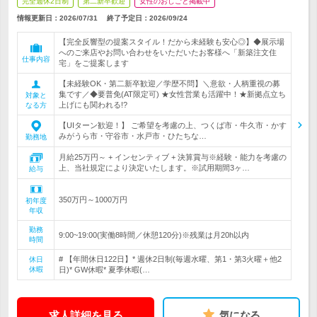
完全週休2日制
第二新卒歓迎
女性のおしごと掲載中
情報更新日：2026/07/31
終了予定日：
2026/09/24
【完全反響型の提案スタイル！だから未経験も安心◎】◆展示場
へのご来店やお問い合わせをいただいたお客様へ「新築注文住
仕事内容
宅」をご提案します
【未経験OK・第二新卒歓迎／学歴不問】＼意欲・人柄重視の募
集です／◆要普免(AT限定可) ★女性営業も活躍中！★新拠点立ち
対象と
上げにも関われる!?
なる方
【UIターン歓迎！】 ご希望を考慮の上、つくば市・牛久市・かす
みがうら市・守谷市・水戸市・ひたちな…
勤務地
月給25万円～ + インセンティブ + 決算賞与※経験・能力を考慮の
上、当社規定により決定いたします。※試用期間3ヶ…
給与
350万円～1000万円
初年度
年収
勤務
9:00~19:00(実働8時間／休憩120分)※残業は月20h以内
時間
# 【年間休日122日】* 週休2日制(毎週水曜、第1・第3火曜＋他2
休日
休暇
日)* GW休暇* 夏季休暇(…
求人詳細を見る
気になる