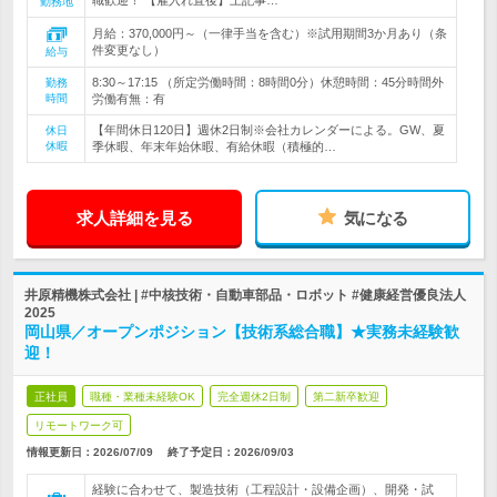
職歓迎！ 【雇入れ直後】上記事…
勤務地
月給：370,000円～（一律手当を含む）※試用期間3か月あり（条
件変更なし）
給与
8:30～17:15 （所定労働時間：8時間0分）休憩時間：45分時間外
勤務
時間
労働有無：有
【年間休日120日】週休2日制※会社カレンダーによる。GW、夏
休日
休暇
季休暇、年末年始休暇、有給休暇（積極的…
求人詳細を見る
気になる
井原精機株式会社 | #中核技術・自動車部品・ロボット #健康経営優良法人
2025
岡山県／オープンポジション【技術系総合職】★実務未経験歓
迎！
正社員
職種・業種未経験OK
完全週休2日制
第二新卒歓迎
リモートワーク可
情報更新日：2026/07/09
終了予定日：
2026/09/03
経験に合わせて、製造技術（工程設計・設備企画）、開発・試