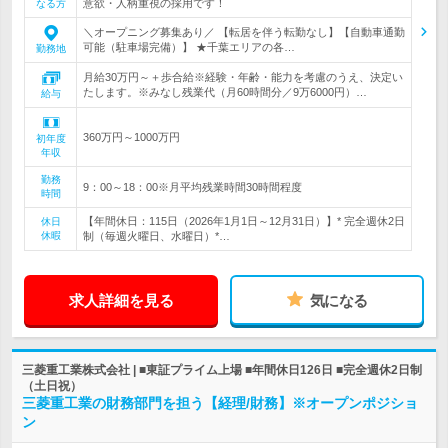
意欲・人柄重視の採用です！
なる方
＼オープニング募集あり／ 【転居を伴う転勤なし】【自動車通勤
可能（駐車場完備）】 ★千葉エリアの各…
勤務地
月給30万円～＋歩合給※経験・年齢・能力を考慮のうえ、決定い
たします。※みなし残業代（月60時間分／9万6000円）…
給与
360万円～1000万円
初年度
年収
勤務
9：00～18：00※月平均残業時間30時間程度
時間
【年間休日：115日（2026年1月1日～12月31日）】* 完全週休2日
休日
休暇
制（毎週火曜日、水曜日）*…
求人詳細を見る
気になる
三菱重工業株式会社 | ■東証プライム上場 ■年間休日126日 ■完全週休2日制
（土日祝）
三菱重工業の財務部門を担う【経理/財務】※オープンポジショ
ン