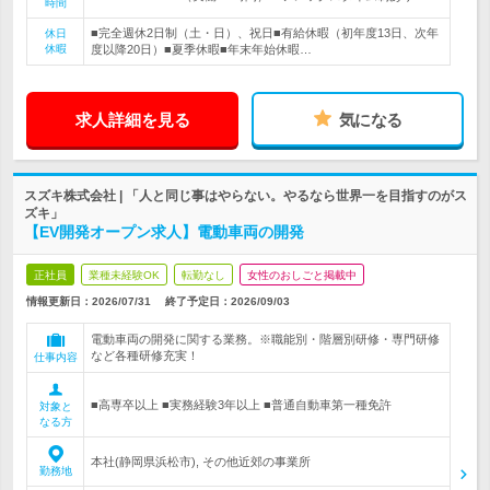
時間
■完全週休2日制（土・日）、祝日■有給休暇（初年度13日、次年
休日
休暇
度以降20日）■夏季休暇■年末年始休暇…
求人詳細を見る
気になる
スズキ株式会社 | 「人と同じ事はやらない。やるなら世界一を目指すのがス
ズキ」
【EV開発オープン求人】電動車両の開発
正社員
業種未経験OK
転勤なし
女性のおしごと掲載中
情報更新日：2026/07/31
終了予定日：
2026/09/03
電動車両の開発に関する業務。※職能別・階層別研修・専門研修
など各種研修充実！
仕事内容
■高専卒以上 ■実務経験3年以上 ■普通自動車第一種免許
対象と
なる方
本社(静岡県浜松市), その他近郊の事業所
勤務地