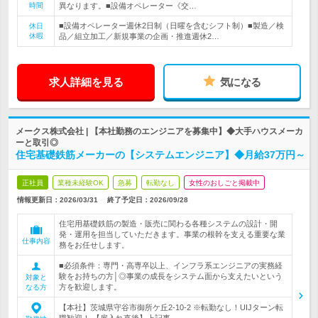
時間
異なります。■設備オペレーター《交…
■設備オペレーター週休2日制（日曜を含むシフト制）■製造／検
休日
休暇
品／組立加工／新規事業の企画・推進週休2…
求人詳細を見る
気になる
メークス株式会社 | 【本社勤務のエンジニアを募集中】◆大手ハウスメーカ
ーと取引◎
住宅基礎鉄筋メーカーの【システムエンジニア】◆月給37万円～
正社員
業種未経験OK
急募
転勤なし
女性のおしごと掲載中
情報更新日：2026/03/31
終了予定日：
2026/09/28
住宅用基礎鉄筋の製造・販売に関わる各種システムの設計・開
発・運用を担当していただきます。事業の根幹を支える重要な業
仕事内容
務をお任せします。
■必須条件：専門・高専卒以上、インフラ系エンジニアの実務経
験をお持ちの方│◎事業の成長をシステム面から支えたいという
対象と
方を歓迎します。
なる方
【本社】茨城県守谷市御所ケ丘2-10-2 ※転勤なし！UIJターン転