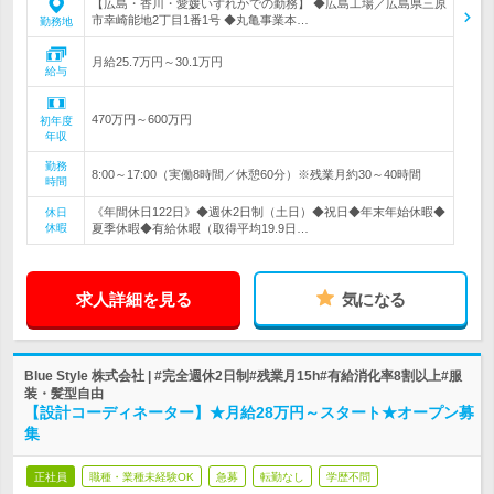
【広島・香川・愛媛いずれかでの勤務】 ◆広島工場／広島県三原
市幸崎能地2丁目1番1号 ◆丸亀事業本…
勤務地
月給25.7万円～30.1万円
給与
470万円～600万円
初年度
年収
勤務
8:00～17:00（実働8時間／休憩60分）※残業月約30～40時間
時間
《年間休日122日》◆週休2日制（土日）◆祝日◆年末年始休暇◆
休日
休暇
夏季休暇◆有給休暇（取得平均19.9日…
求人詳細を見る
気になる
Blue Style 株式会社 | #完全週休2日制#残業月15h#有給消化率8割以上#服
装・髪型自由
【設計コーディネーター】★月給28万円～スタート★オープン募
集
正社員
職種・業種未経験OK
急募
転勤なし
学歴不問