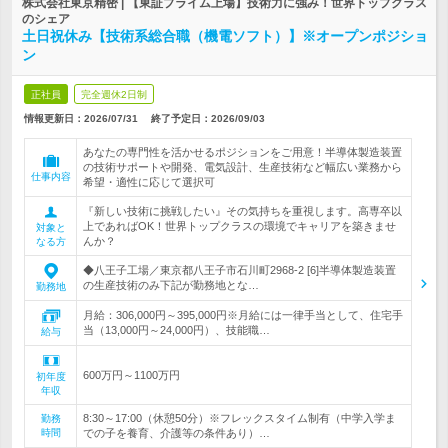
株式会社東京精密 | 【東証プライム上場】技術力に強み！世界トップクラス
のシェア
土日祝休み【技術系総合職（機電ソフト）】※オープンポジショ
ン
正社員
完全週休2日制
情報更新日：2026/07/31
終了予定日：
2026/09/03
あなたの専門性を活かせるポジションをご用意！半導体製造装置
の技術サポートや開発、電気設計、生産技術など幅広い業務から
仕事内容
希望・適性に応じて選択可
『新しい技術に挑戦したい』その気持ちを重視します。高専卒以
上であればOK！世界トップクラスの環境でキャリアを築きませ
対象と
んか？
なる方
◆八王子工場／東京都八王子市石川町2968-2 [6]半導体製造装置
の生産技術のみ下記が勤務地とな…
勤務地
月給：306,000円～395,000円※月給には一律手当として、住宅手
当（13,000円～24,000円）、技能職…
給与
600万円～1100万円
初年度
年収
8:30～17:00（休憩50分）※フレックスタイム制有（中学入学ま
勤務
時間
での子を養育、介護等の条件あり）…