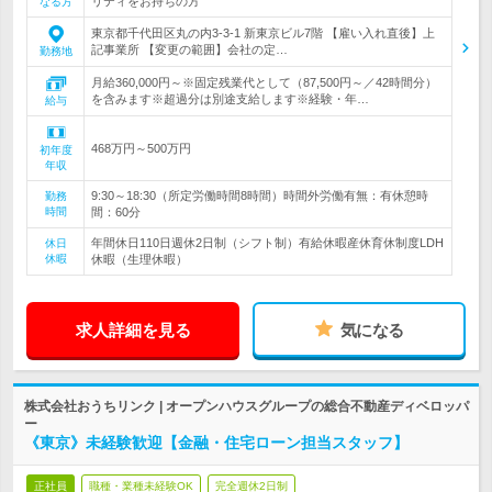
リティをお持ちの方
なる方
東京都千代田区丸の内3-3-1 新東京ビル7階 【雇い入れ直後】上
記事業所 【変更の範囲】会社の定…
勤務地
月給360,000円～※固定残業代として（87,500円～／42時間分）
を含みます※超過分は別途支給します※経験・年…
給与
468万円～500万円
初年度
年収
9:30～18:30（所定労働時間8時間）時間外労働有無：有休憩時
勤務
時間
間：60分
年間休日110日週休2日制（シフト制）有給休暇産休育休制度LDH
休日
休暇
休暇（生理休暇）
求人詳細を見る
気になる
株式会社おうちリンク | オープンハウスグループの総合不動産ディベロッパ
ー
《東京》未経験歓迎【金融・住宅ローン担当スタッフ】
正社員
職種・業種未経験OK
完全週休2日制