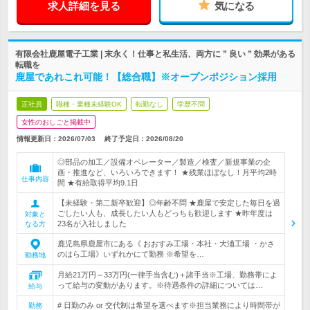
求人詳細を見る
気になる
有限会社鹿屋電子工業 | 末永く！仕事と私生活、両方に ” 良い ” 効果がある
転職を
鹿屋であれこれ可能！【総合職】※オープンポジション採用
正社員
職種・業種未経験OK
転勤なし
学歴不問
女性のおしごと掲載中
情報更新日：2026/07/03
終了予定日：
2026/08/20
◎部品の加工／設備オペレーター／製造／検査／新規事業の企
画・推進など、いろいろできます！ ★残業ほぼなし！月平均2時
仕事内容
間 ★有給取得平均9.1日
【未経験・第二新卒歓迎】◎年齢不問 ★鹿屋で安定した毎日を過
ごしたい人も、成長したい人もどっちも歓迎します ★昨年度は
対象と
23名が入社しました
なる方
鹿児島県鹿屋市にある《 おおすみ工場・本社・大浦工場 ・かさ
のはら工場》いずれかにて勤務 ※希望を…
勤務地
月給21万円～33万円(一律手当含む)＋諸手当※工場、勤務帯によ
って給与の変動があります。※待遇条件の詳細については…
給与
# 日勤のみ or 交代制は希望を選べます※担当業務により時間帯が
勤務