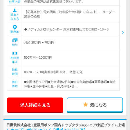
存製品の電気設計変更業務に携わります。
仕事内容
【応募条件】電気回路・制御設計の経験（3年以上）、リーダー
対象と
業務の経験
なる方
◆メディカル技術センター 東京都東村山市野口町2－16－3
勤務地
月給:20万円～70万円
給与
500万円～1000万円
初年度
年収
勤務
08:30－17:10(実働7時間50分 、休憩50分)
時間
■年間休日:127日■完全週休2日制■年末年始休暇■夏季休暇■有給
休日
休暇
休暇■慶弔休暇■出産・育児休暇■介…
求人詳細を見る
気になる
日機装株式会社 | 産業用ポンプ国内トップクラスのシェア/東証プライム上場