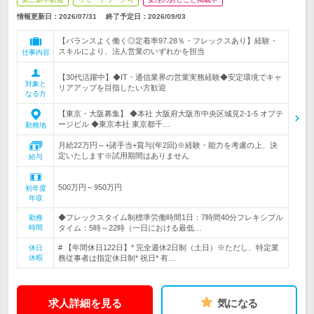
情報更新日：2026/07/31
終了予定日：
2026/09/03
【バランスよく働く◎定着率97.28％・フレックスあり】経験・
スキルにより、法人営業のいずれかを担当
仕事内容
【30代活躍中】◆IT・通信業界の営業実務経験◆安定環境でキャ
対象と
リアアップを目指したい方歓迎
なる方
【東京・大阪募集】 ◆本社 大阪府大阪市中央区城見2-1-5 オプテ
ージビル ◆東京本社 東京都千…
勤務地
月給22万円～+諸手当+賞与(年2回)※経験・能力を考慮の上、決
定いたします※試用期間はありません
給与
500万円～950万円
初年度
年収
◆フレックスタイム制標準労働時間1日：7時間40分フレキシブル
勤務
時間
タイム：5時～22時（一日における最低…
# 【年間休日122日】* 完全週休2日制（土日）※ただし、特定業
休日
休暇
務従事者は指定休日制* 祝日* 有…
求人詳細を見る
気になる