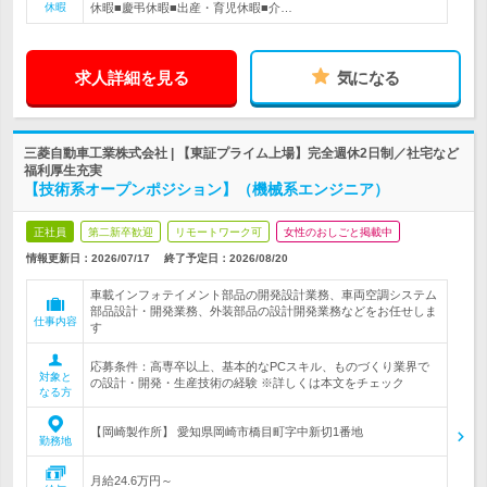
休暇
休暇■慶弔休暇■出産・育児休暇■介…
求人詳細を見る
気になる
三菱自動車工業株式会社 | 【東証プライム上場】完全週休2日制／社宅など
福利厚生充実
【技術系オープンポジション】（機械系エンジニア）
正社員
第二新卒歓迎
リモートワーク可
女性のおしごと掲載中
情報更新日：2026/07/17
終了予定日：
2026/08/20
車載インフォテイメント部品の開発設計業務、車両空調システム
部品設計・開発業務、外装部品の設計開発業務などをお任せしま
仕事内容
す
応募条件：高専卒以上、基本的なPCスキル、ものづくり業界で
対象と
の設計・開発・生産技術の経験 ※詳しくは本文をチェック
なる方
【岡崎製作所】 愛知県岡崎市橋目町字中新切1番地
勤務地
月給24.6万円～