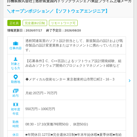
日機装株式会社 | 透析装置国内トップクラスシェア/東証プライム上場メーカ
ー
＼オープンポジション／【ソフトウェアエンジニア】
正社員
完全週休2日制
リモートワーク可
情報更新日：2026/07/17
終了予定日：
2026/08/20
透析関連装置のソフト設計担当として、新規製品の設計および既
存製品の設計変更業務またはマネジメントに携わっていただきま
仕事内容
す。
【応募条件】C、C++言語によるソフトウェア設計開発経験、組
対象と
み込みソフトウェア開発のプロジェクトマネジメント経験など
なる方
◆メディカル技術センター 東京都東村山市野口町2－16－3
勤務地
月給:20万円～70万円
給与
550万円～1000万円
初年度
年収
勤務
08:30－17:10(実働7時間50分 、休憩50分)
時間
■年間休日:127日■完全週休2日制■年末年始休暇■夏季休暇■有給
休日