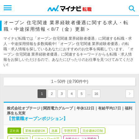
オープン 住宅関連 業界経験者優遇に関する求人・転
職・中途採用情報＜8/7（金）更新＞
マイナビ転職では「オープン 住宅関連 業界経験者優遇」に関連する転職・求
人・中途採用情報を多数掲載中!「オープン 住宅関連 業界経験者優遇」の転
職・求人情報を探しているあなたにおすすめのお仕事を掲載しています。「オ
ープン 住宅関連 業界経験者優遇」に関連するキーワードからも転職・求人情
報をお探しいただけるので、あなたにぴったりのお仕事を見つけてみてくださ
い!
1～50件 (全790件中)
…
1
2
3
4
5
16
株式会社オプテージ | 関西電力グループ｜年休122日｜有給平均17日｜福利
厚生も充実
【営業職オープンポジション】
正社員
業種未経験OK
急募
学歴不問
完全週休2日制
第二新卒歓迎
リモートワーク可
女性のおしごと掲載中