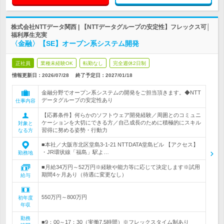
株式会社NTTデータ関西 | 【NTTデータグループの安定性】フレックス可│
福利厚生充実
〈金融〉【SE】オープン系システム開発
正社員
業種未経験OK
転勤なし
完全週休2日制
情報更新日：2026/07/28
終了予定日：
2027/01/18
金融分野でオープン系システムの開発をご担当頂きます。◆NTT
データグループの安定性あり
仕事内容
【応募条件】何らかのソフトウェア開発経験／周囲とのコミュニ
ケーションを大切にできる方／自己成長のために積極的にスキル
対象と
習得に努める姿勢・行動力
なる方
■本社／大阪市北区堂島3-1-21 NTTDATA堂島ビル 【アクセス】
・JR環状線「福島」駅よ…
勤務地
■月給34万円～52万円※経験や能力等に応じて決定します※試用
期間4ヶ月あり（待遇に変更なし）
給与
550万円～800万円
初年度
年収
勤務
■9：00～17：30（実働7.5時間）※フレックスタイム制あり