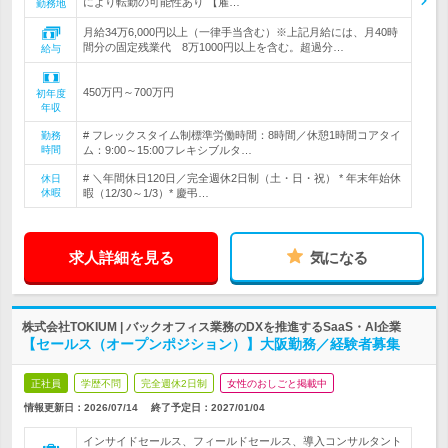
により転勤の可能性あり 【雇…
勤務地
月給34万6,000円以上（一律手当含む）※上記月給には、月40時
間分の固定残業代 8万1000円以上を含む。超過分…
給与
450万円～700万円
初年度
年収
# フレックスタイム制標準労働時間：8時間／休憩1時間コアタイ
勤務
時間
ム：9:00～15:00フレキシブルタ…
# ＼年間休日120日／完全週休2日制（土・日・祝） * 年末年始休
休日
休暇
暇（12/30～1/3）* 慶弔…
求人詳細を見る
気になる
株式会社TOKIUM | バックオフィス業務のDXを推進するSaaS・AI企業
【セールス（オープンポジション）】大阪勤務／経験者募集
正社員
学歴不問
完全週休2日制
女性のおしごと掲載中
情報更新日：2026/07/14
終了予定日：
2027/01/04
インサイドセールス、フィールドセールス、導入コンサルタント