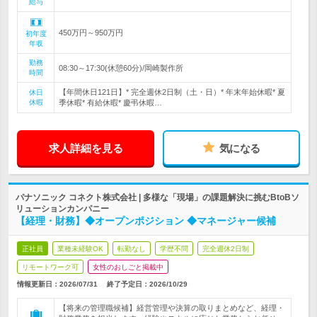
給与
450万円～950万円
初年度
年収
勤務
08:30～17:30(休憩60分)/岡崎製作所
時間
【年間休日121日】* 完全週休2日制（土・日）* 年末年始休暇* 夏
休日
休暇
季休暇* 有給休暇* 慶弔休暇…
求人詳細を見る
気になる
パナソニック コネクト株式会社 | 多様な「現場」の課題解決に挑むBtoBソ
リューションカンパニー
【経理・財務】◆オープンポジション ◆マネージャー候補
正社員
業種未経験OK
転勤なし
学歴不問
完全週休2日制
リモートワーク可
女性のおしごと掲載中
情報更新日：2026/07/31
終了予定日：
2026/10/29
【将来の管理職候補】経営管理や決算の取りまとめなど、経理・