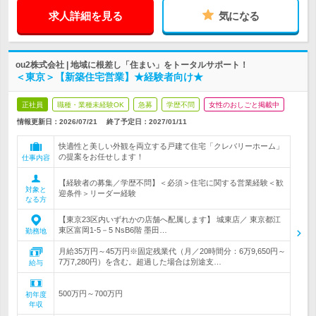
求人詳細を見る
気になる
ou2株式会社 | 地域に根差し「住まい」をトータルサポート！
＜東京＞【新築住宅営業】★経験者向け★
正社員
職種・業種未経験OK
急募
学歴不問
女性のおしごと掲載中
情報更新日：2026/07/21
終了予定日：
2027/01/11
快適性と美しい外観を両立する戸建て住宅「クレバリーホーム」
の提案をお任せします！
仕事内容
【経験者の募集／学歴不問】＜必須＞住宅に関する営業経験＜歓
対象と
迎条件＞リーダー経験
なる方
【東京23区内いずれかの店舗へ配属します】 城東店／ 東京都江
東区富岡1-5－5 NsB6階 墨田…
勤務地
月給35万円～45万円※固定残業代（月／20時間分：6万9,650円～
7万7,280円）を含む。超過した場合は別途支…
給与
500万円～700万円
初年度
年収