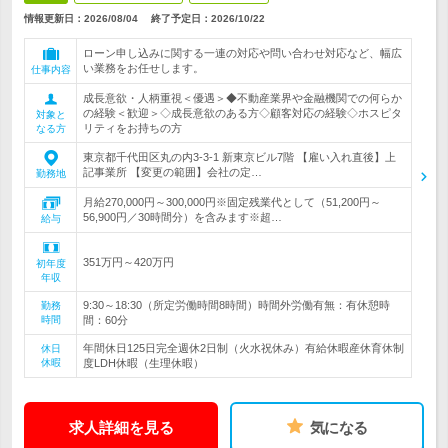
情報更新日：2026/08/04
終了予定日：
2026/10/22
ローン申し込みに関する一連の対応や問い合わせ対応など、幅広
い業務をお任せします。
仕事内容
成長意欲・人柄重視＜優遇＞◆不動産業界や金融機関での何らか
の経験＜歓迎＞◇成長意欲のある方◇顧客対応の経験◇ホスピタ
対象と
リティをお持ちの方
なる方
東京都千代田区丸の内3-3-1 新東京ビル7階 【雇い入れ直後】上
記事業所 【変更の範囲】会社の定…
勤務地
月給270,000円～300,000円※固定残業代として（51,200円～
56,900円／30時間分）を含みます※超…
給与
351万円～420万円
初年度
年収
9:30～18:30（所定労働時間8時間）時間外労働有無：有休憩時
勤務
時間
間：60分
年間休日125日完全週休2日制（火水祝休み）有給休暇産休育休制
休日
休暇
度LDH休暇（生理休暇）
求人詳細を見る
気になる