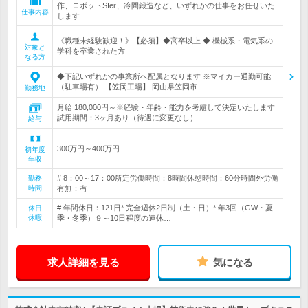
作、ロボットSIer、冷間鍛造など、いずれかの仕事をお任せいた
仕事内容
します
《職種未経験歓迎！》【必須】◆高卒以上 ◆ 機械系・電気系の
対象と
学科を卒業された方
なる方
◆下記いずれかの事業所へ配属となります ※マイカー通勤可能
（駐車場有） 【笠岡工場】 岡山県笠岡市…
勤務地
月給 180,000円～※経験・年齢・能力を考慮して決定いたします
試用期間：3ヶ月あり（待遇に変更なし）
給与
300万円～400万円
初年度
年収
# 8：00～17：00所定労働時間：8時間休憩時間：60分時間外労働
勤務
時間
有無：有
# 年間休日：121日* 完全週休2日制（土・日）* 年3回（GW・夏
休日
休暇
季・冬季）９～10日程度の連休…
求人詳細を見る
気になる