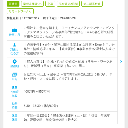
正社員
業種未経験OK
急募
完全週休2日制
第二新卒歓迎
リモートワーク可
情報更新日：2026/07/17
終了予定日：
2026/08/20
ご経験やご意向を踏まえ、ファイナンス／アカウンティング／タ
ックスマネジメント／各事業部門におけるFP&Aの各分野で経理
仕事内容
財務をご担当いただきます。
【必須要件】■会計・税務に関する基本的な理解 ■Excelを用いた
集計・情報処理スキル 【歓迎要件】■事業会社/税理士法人等で
対象と
の業務経験 等
なる方
【雇入れ直後】 全国いずれかの拠点へ配属（リモートワークあ
り） 茨城県（日立） 東京都（丸の内、田…
勤務地
月給28万円以上 ＋諸手当 ＋賞与年2回※当社規定に基づき、年
齢・経験・スキルに応じて決定します。
給与
400万円～950万円
初年度
年収
勤務
8:30～17:30（休憩60分）
時間
【年間休日126日】* 完全週休2日制（土・日）* 祝日、年末年
休日
休暇
始、夏季休暇、年次有給休暇（最大22…