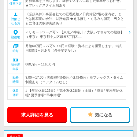
財務業務を担当します。経験やスキルに応じた業務からお任せ。
仕事内容
★フレックスタイム制あり
《必須条件》事業会社での経理経験／日商簿記2級の保有者、ま
たは同程度の会計、財務知識 ★えるぼし・くるみん認定！男女と
対象と
もに育休の取得実績あり
なる方
＜リモートワーク可＞ 【東京／神奈川／大阪いずれかでの勤務】
＜東京＞ 東京都中央区銀座8丁目21…
勤務地
月給60万円～77万5,000円※経験・資格により優遇します。※試
用期間3ヶ月あり（条件変更なし）
給与
860万円～1110万円
初年度
年収
9:00～17:30（実働7時間45分／休憩45分）※フレックス・タイム
勤務
時間
制度あり（コアタイムなし）
# 【年間休日126日】* 完全週休2日制（土日）* 祝日* 年末年始休
休日
休暇
暇* 夏季休暇* 弔事休暇*…
求人詳細を見る
気になる
残り1日