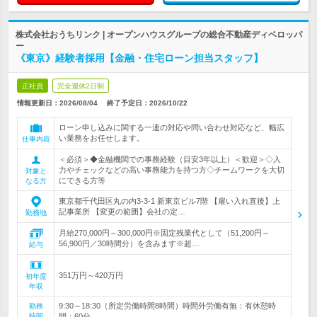
株式会社おうちリンク | オープンハウスグループの総合不動産ディベロッパ
ー
《東京》経験者採用【金融・住宅ローン担当スタッフ】
正社員
完全週休2日制
情報更新日：2026/08/04
終了予定日：
2026/10/22
ローン申し込みに関する一連の対応や問い合わせ対応など、幅広
い業務をお任せします。
仕事内容
＜必須＞◆金融機関での事務経験（目安3年以上）＜歓迎＞◇入
力やチェックなどの高い事務能力を持つ方◇チームワークを大切
対象と
にできる方等
なる方
東京都千代田区丸の内3-3-1 新東京ビル7階 【雇い入れ直後】上
記事業所 【変更の範囲】会社の定…
勤務地
月給270,000円～300,000円※固定残業代として（51,200円～
56,900円／30時間分）を含みます※超…
給与
351万円～420万円
初年度
年収
9:30～18:30（所定労働時間8時間）時間外労働有無：有休憩時
勤務
時間
間：60分