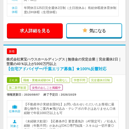
年間休日125日完全週休2日制（土日祝休み）有給休暇産休育休制
休日
休暇
度LDH休暇（生理休暇）
求人詳細を見る
気になる
新着
株式会社東宝ハウスホールディングス | 無借金の安定企業｜完全週休2日｜
営業の40％以上が1000万円以上
【住宅アドバイザー/千葉エリア募集】★100%反響対応
正社員
職種・業種未経験OK
転勤なし
学歴不問
完全週休2日制
第二新卒歓迎
女性のおしごと掲載中
情報更新日：2026/08/07
終了予定日：
2026/10/29
【不動産仲介実績全国9位】お問い合わせいただいたお客様に最
適な物件をご案内★飛び込み・テレアポの辛さはありません◎未
仕事内容
経験で年収1000万以上も可
《未経験大歓迎》【応募条件】要普通免許（AT限定可）／社会人
経験（年数不問）があればOK◎専門知識・スキルは一切不要◎
対象と