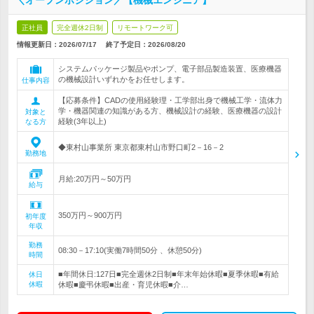
＼オープンポジション／【機械エンジニア】
正社員
完全週休2日制
リモートワーク可
情報更新日：2026/07/17
終了予定日：
2026/08/20
システムパッケージ製品やポンプ、電子部品製造装置、医療機器
の機械設計いずれかをお任せします。
仕事内容
【応募条件】CADの使用経験理・工学部出身で機械工学・流体力
学・機器関連の知識がある方、機械設計の経験、医療機器の設計
対象と
経験(3年以上)
なる方
◆東村山事業所 東京都東村山市野口町2－16－2
勤務地
月給:20万円～50万円
給与
350万円～900万円
初年度
年収
勤務
08:30－17:10(実働7時間50分 、休憩50分)
時間
■年間休日:127日■完全週休2日制■年末年始休暇■夏季休暇■有給
休日
休暇
休暇■慶弔休暇■出産・育児休暇■介…