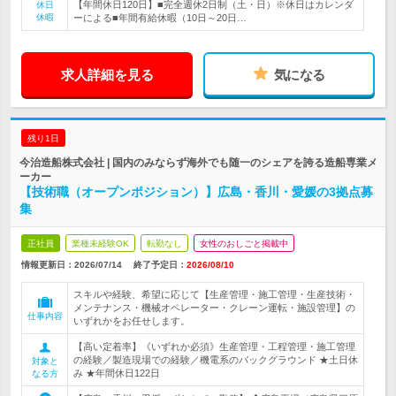
【年間休日120日】■完全週休2日制（土・日）※休日はカレンダ
休日
休暇
ーによる■年間有給休暇（10日～20日…
求人詳細を見る
気になる
残り1日
今治造船株式会社 | 国内のみならず海外でも随一のシェアを誇る造船専業メ
ーカー
【技術職（オープンポジション）】広島・香川・愛媛の3拠点募
集
正社員
業種未経験OK
転勤なし
女性のおしごと掲載中
情報更新日：2026/07/14
終了予定日：
2026/08/10
スキルや経験、希望に応じて【生産管理・施工管理・生産技術・
メンテナンス・機械オペレーター・クレーン運転・施設管理】の
仕事内容
いずれかをお任せします。
【高い定着率】《いずれか必須》生産管理・工程管理・施工管理
の経験／製造現場での経験／機電系のバックグラウンド ★土日休
対象と
み ★年間休日122日
なる方