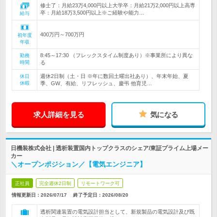
修士了：月給23万4,000円以上大学卒：月給21万2,000円以上高専
卒：月給18万3,500円以上※ご経験や能力…
給与
400万円～700万円
初年度
年収
8:45～17:30 （フレックスタイム制度あり）※事業所により異な
勤務
時間
る
週休2日制（土・日 ※年に数回土曜出社あり）、年末年始、夏
休日
休暇
季、GW、有給、リフレッシュ、慶弔 他育児…
求人詳細を見る
気になる
日機装株式会社 | 透析装置国内トップクラスのシェア/東証プライム上場メー
カー
＼オープンポジション／【電気エンジニア】
正社員
完全週休2日制
リモートワーク可
情報更新日：2026/07/17
終了予定日：
2026/08/20
透析関連装置の電気設計担当として、新規製品の電気設計及び既