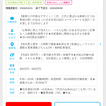
完全週休2日制
第二新卒歓迎
女性のおしごと掲載中
情報更新日：2026/03/31
終了予定日：
2026/09/28
【家創りの中枢をデザイン！二代・三代と選ばれる家創り】◎お
客様の想いが詰まった注文住宅の設計コーディネートを設計～引
仕事内容
き渡しまでお任せします
「お客様に喜んで頂きたい」⇒そんな想いがある方はぜひご応募
を！人柄重視の採用です★自然素材に興味がある方も大歓迎
対象と
★20~30代男女活躍中！
なる方
【埼玉県上尾市・入間郡で募集★転居を伴う転勤なし／マイカー
通勤＆電車通勤どちらもOK！無料駐車場完…
勤務地
【月給】28万円～＋賞与最大年3回＋各種手当★月給は年齢や経
験、スキルを考慮し、当社規定により優遇します。※試用期間…
給与
400万円～600万円
初年度
年収
9:00～18:00（実働8時間）休憩時間：60分時間外労働有無：有★
勤務
時間
残業少なめ！月15h以下
◆完全週休2日制（火水休み）└平日のお休みはどこも空いている
休日
休暇
ので、便利です！◆夏季休暇（7日）◆年末…