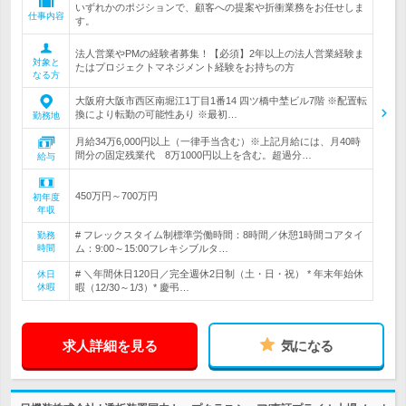
いずれかのポジションで、顧客への提案や折衝業務をお任せしま
仕事内容
す。
法人営業やPMの経験者募集！【必須】2年以上の法人営業経験ま
対象と
たはプロジェクトマネジメント経験をお持ちの方
なる方
大阪府大阪市西区南堀江1丁目1番14 四ツ橋中埜ビル7階 ※配置転
換により転勤の可能性あり ※最初…
勤務地
月給34万6,000円以上（一律手当含む）※上記月給には、月40時
間分の固定残業代 8万1000円以上を含む。超過分…
給与
450万円～700万円
初年度
年収
# フレックスタイム制標準労働時間：8時間／休憩1時間コアタイ
勤務
時間
ム：9:00～15:00フレキシブルタ…
# ＼年間休日120日／完全週休2日制（土・日・祝） * 年末年始休
休日
休暇
暇（12/30～1/3）* 慶弔…
求人詳細を見る
気になる