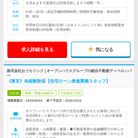
を含みます※超過分は別途支給します※経験・年…
給与
9:30～18:30（所定労働時間8時間）時間外労働有無：有休憩時
勤務
時間
間：60分
年間休日110日週休2日制（火水メインのシフト制）有給休暇産休
休日
休暇
育休制度LDH休暇（生理休暇）
求人詳細を見る
気になる
株式会社おうちリンク | オープンハウスグループの総合不動産ディベロッパ
ー
《東京》未経験歓迎【住宅ローン推進業務スタッフ】
正社員
職種・業種未経験OK
完全週休2日制
情報更新日：2026/08/04
終了予定日：
2026/10/22
オープンハウスグループ内で住宅を購入されたお客様に向けて、
住信SBIネット銀行の住宅ローンをご利用いただくための促進業
仕事内容
務をお任せします。
成長意欲・人柄重視＜優遇＞◆不動産業界や金融機関での何らか
の経験＜歓迎＞◇成長意欲のある方◇顧客対応の経験◇ホスピタ
対象と