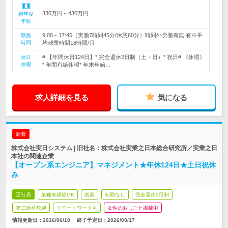
330万円～430万円
初年度
年収
9:00～17:45（実働7時間45分/休憩60分）時間外労働有無:有※平
勤務
時間
均残業時間18時間/月
# 【年間休日124日】* 完全週休2日制（土・日）* 祝日# 《休暇》
休日
休暇
* 年間有給休暇* 年末年始…
求人詳細を見る
気になる
新着
株式会社実日システム | 旧社名：株式会社実業之日本総合研究所／実業之日
本社の関連企業
【オープン系エンジニア】マネジメント★年休124日★土日祝休
み
正社員
業種未経験OK
急募
転勤なし
完全週休2日制
第二新卒歓迎
リモートワーク可
女性のおしごと掲載中
情報更新日：2026/06/18
終了予定日：
2026/09/17