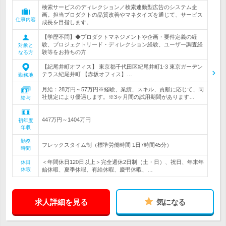
検索サービスのディレクション／検索連動型広告のシステム企
画。担当プロダクトの品質改善やマネタイズを通じて、サービス
仕事内容
成長を目指します。
【学歴不問】◆プロダクトマネジメントや企画・要件定義の経
験、プロジェクトリード・ディレクション経験、ユーザー調査経
対象と
験等をお持ちの方
なる方
【紀尾井町オフィス】 東京都千代田区紀尾井町1-3 東京ガーデン
テラス紀尾井町 【赤坂オフィス】…
勤務地
月給：28万円～57万円※経験、業績、スキル、貢献に応じて、同
社規定により優遇します。※3ヶ月間の試用期間があります…
給与
447万円～1404万円
初年度
年収
勤務
フレックスタイム制（標準労働時間 1日7時間45分）
時間
＜年間休日120日以上＞完全週休2日制（土・日）、祝日、年末年
休日
休暇
始休暇、夏季休暇、有給休暇、慶弔休暇、…
求人詳細を見る
気になる