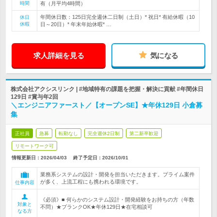
時間
有（月平均4時間）
年間休日数：125日完全週休二日制（土日）* 祝日* 有給休暇（10
休日
休暇
日～20日）* 年末年始休暇* …
求人詳細を見る
気になる
株式会社アクシスリンク | #地域特有の課題を把握・解決に貢献 #年間休日
129日 #賞与年2回
＼エンジニアファースト／【オープンSE】★年休129日 小倉募
集
正社員
急募
転勤なし
完全週休2日制
第二新卒歓迎
リモートワーク可
情報更新日：2026/04/03
終了予定日：
2026/10/01
業務系システムの設計・開発を担当いただきます。プライム案件
が多く、上流工程にも携われる環境です。
仕事内容
《必須》■ 何らかのシステム設計・開発経験をお持ちの方（年数
対象と
不問）★ブランクOK★年休129日★在宅相談可
なる方