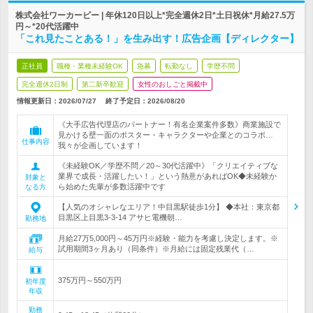
株式会社ワーカービー | 年休120日以上*完全週休2日*土日祝休*月給27.5万
円～*20代活躍中
「これ見たことある！」を生み出す！広告企画【ディレクター】
正社員
職種・業種未経験OK
急募
転勤なし
学歴不問
完全週休2日制
第二新卒歓迎
女性のおしごと掲載中
情報更新日：2026/07/27
終了予定日：
2026/08/20
《大手広告代理店のパートナー！有名企業案件多数》商業施設で
見かける壁一面のポスター・キャラクターや企業とのコラボ…
仕事内容
我々が企画しています！
《未経験OK／学歴不問／20～30代活躍中》「クリエイティブな
業界で成長・活躍したい！」という熱意があればOK◆未経験か
対象と
ら始めた先輩が多数活躍中です
なる方
【人気のオシャレなエリア！中目黒駅徒歩1分】 ◆本社：東京都
目黒区上目黒3-3-14 アサヒ電機朝…
勤務地
月給27万5,000円～45万円※経験・能力を考慮し決定します。※
試用期間3ヶ月あり（同条件）※月給には固定残業代（…
給与
375万円～550万円
初年度
年収
勤務