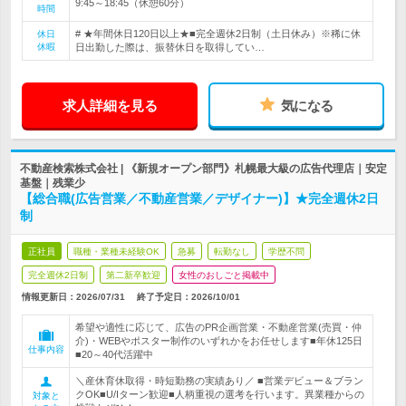
9:45～18:45（休憩60分）
時間
# ★年間休日120日以上★■完全週休2日制（土日休み）※稀に休
休日
休暇
日出勤した際は、振替休日を取得してい…
求人詳細を見る
気になる
不動産検索株式会社 | 《新規オープン部門》札幌最大級の広告代理店｜安定
基盤｜残業少
【総合職(広告営業／不動産営業／デザイナー)】★完全週休2日
制
正社員
職種・業種未経験OK
急募
転勤なし
学歴不問
完全週休2日制
第二新卒歓迎
女性のおしごと掲載中
情報更新日：2026/07/31
終了予定日：
2026/10/01
希望や適性に応じて、広告のPR企画営業・不動産営業(売買・仲
介)・WEBやポスター制作のいずれかをお任せします■年休125日
仕事内容
■20～40代活躍中
＼産休育休取得・時短勤務の実績あり／ ■営業デビュー＆ブラン
クOK■U/Iターン歓迎■人柄重視の選考を行います。異業種からの
対象と