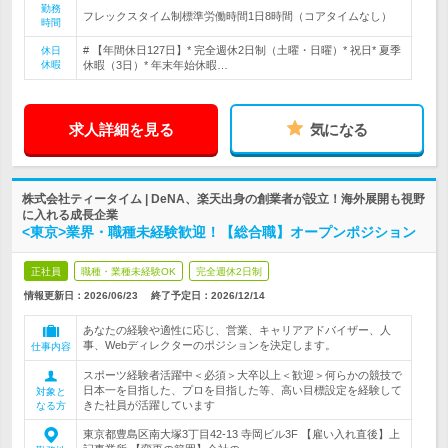
勤務
フレックスタイム制標準労働時間1日8時間（コアタイムなし）
時間
# 【年間休日127日】* 完全週休2日制（土曜・日曜）* 祝日* 夏季
休日
休暇
休暇（3日）* 年末年始休暇…
求人詳細を見る
気になる
株式会社ティータイム | DeNA、楽天出身の創業者が設立！海外展開も視野
に入れる成長企業
<東京>業界・職種未経験歓迎！【総合職】オープンポジション
正社員
職種・業種未経験OK
完全週休2日制
情報更新日：2026/06/23
終了予定日：
2026/12/14
あなたの経験や適性に応じ、営業、キャリアアドバイザー、人
事、Webディレクターのポジションを決定します。
仕事内容
スポーツ経験者活躍中＜必須＞大卒以上＜歓迎＞何らかの競技で
日本一を目指した、プロを目指した等、高い目標設定を経験して
対象と
きた社員が活躍しています
なる方
東京都豊島区南大塚3丁目42-13 寺岡ビル3F 【雇い入れ直後】上