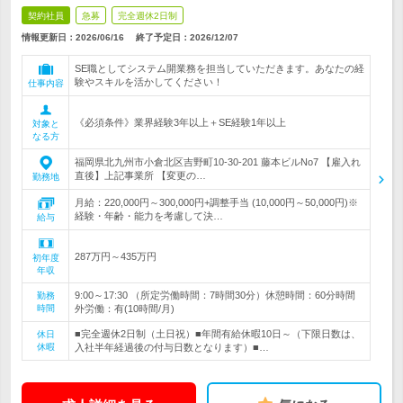
契約社員
急募
完全週休2日制
情報更新日：2026/06/16
終了予定日：
2026/12/07
SE職としてシステム開業務を担当していただきます。あなたの経
験やスキルを活かしてください！
仕事内容
《必須条件》業界経験3年以上＋SE経験1年以上
対象と
なる方
福岡県北九州市小倉北区吉野町10-30-201 藤本ビルNo7 【雇入れ
直後】上記事業所 【変更の…
勤務地
月給：220,000円～300,000円+調整手当 (10,000円～50,000円)※
経験・年齢・能力を考慮して決…
給与
287万円～435万円
初年度
年収
9:00～17:30 （所定労働時間：7時間30分）休憩時間：60分時間
勤務
時間
外労働：有(10時間/月)
■完全週休2日制（土日祝）■年間有給休暇10日～（下限日数は、
休日
休暇
入社半年経過後の付与日数となります）■…