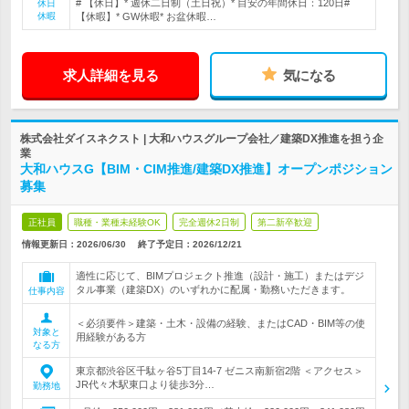
# 【休日】* 週休二日制（土日祝）* 目安の年間休日：120日#
休日
休暇
【休暇】* GW休暇* お盆休暇…
求人詳細を見る
気になる
株式会社ダイスネクスト | 大和ハウスグループ会社／建築DX推進を担う企
業
大和ハウスG【BIM・CIM推進/建築DX推進】オープンポジション
募集
正社員
職種・業種未経験OK
完全週休2日制
第二新卒歓迎
情報更新日：2026/06/30
終了予定日：
2026/12/21
適性に応じて、BIMプロジェクト推進（設計・施工）またはデジ
タル事業（建築DX）のいずれかに配属・勤務いただきます。
仕事内容
＜必須要件＞建築・土木・設備の経験、またはCAD・BIM等の使
対象と
用経験がある方
なる方
東京都渋谷区千駄ヶ谷5丁目14-7 ゼニス南新宿2階 ＜アクセス＞
JR代々木駅東口より徒歩3分…
勤務地