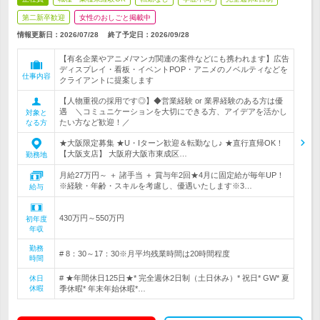
第二新卒歓迎
女性のおしごと掲載中
情報更新日：2026/07/28
終了予定日：
2026/09/28
【有名企業やアニメ/マンガ関連の案件などにも携われます】広告
ディスプレイ・看板・イベントPOP・アニメのノベルティなどを
仕事内容
クライアントに提案します
【人物重視の採用です◎】◆営業経験 or 業界経験のある方は優
遇 ＼コミュニケーションを大切にできる方、アイデアを活かし
対象と
たい方など歓迎！／
なる方
★大阪限定募集 ★U・Iターン歓迎＆転勤なし♪ ★直行直帰OK！
【大阪支店】 大阪府大阪市東成区…
勤務地
月給27万円～ ＋ 諸手当 ＋ 賞与年2回★4月に固定給が毎年UP！
※経験・年齢・スキルを考慮し、優遇いたします※3…
給与
430万円～550万円
初年度
年収
勤務
# 8：30～17：30※月平均残業時間は20時間程度
時間
# ★年間休日125日★* 完全週休2日制（土日休み）* 祝日* GW* 夏
休日
休暇
季休暇* 年末年始休暇*…