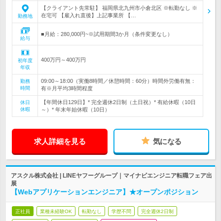
【クライアント先常駐】 福岡県北九州市小倉北区 ※転勤なし ※
在宅可 【雇入れ直後】上記事業所 【…
勤務地
■月給：280,000円~※試用期間3か月（条件変更なし）
給与
400万円～400万円
初年度
年収
09:00～18:00（実働8時間／休憩時間：60分）時間外労働有無：
勤務
時間
有※月平均3時間程度
【年間休日129日】* 完全週休2日制（土日祝）* 有給休暇（10日
休日
休暇
～）* 年末年始休暇（10日）
求人詳細を見る
気になる
アスクル株式会社 | LINEヤフーグループ｜マイナビエンジニア転職フェア出
展
【Webアプリケーションエンジニア】★オープンポジション
正社員
業種未経験OK
転勤なし
学歴不問
完全週休2日制