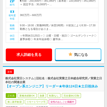
■月給：250,000円～381,080円（基本給：220,000円～341,080円
＋ 固定手当：30,000円～…
給与
382万円～600万円
初年度
年収
9:00～18:00（実働8時間／休憩1時間）※状況により8:30～17:30
勤務
時間
勤務となる場合がありま…
＜年間休日125日＞◇ 土曜・日曜・祝日◇ ゴールデンウィーク◇
休日
休暇
夏季休暇◇ 年末年始休暇◇ 慶弔休…
求人詳細を見る
気になる
新着
株式会社実日システム | 旧社名：株式会社実業之日本総合研究所／実業之日
本社の関連企業
【オープン系エンジニア】リーダー★年休124日★土日祝休み
正社員
業種未経験OK
急募
転勤なし
完全週休2日制
第二新卒歓迎
リモートワーク可
女性のおしごと掲載中