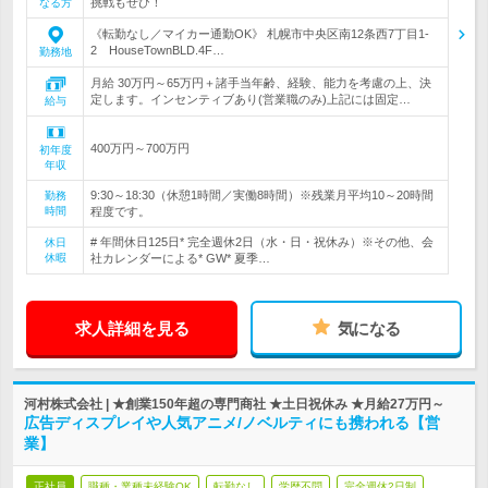
挑戦もぜひ！
なる方
《転勤なし／マイカー通勤OK》 札幌市中央区南12条西7丁目1‐
2 HouseTownBLD.4F…
勤務地
月給 30万円～65万円＋諸手当年齢、経験、能力を考慮の上、決
定します。インセンティブあり(営業職のみ)上記には固定…
給与
400万円～700万円
初年度
年収
9:30～18:30（休憩1時間／実働8時間）※残業月平均10～20時間
勤務
時間
程度です。
# 年間休日125日* 完全週休2日（水・日・祝休み）※その他、会
休日
休暇
社カレンダーによる* GW* 夏季…
求人詳細を見る
気になる
河村株式会社 | ★創業150年超の専門商社 ★土日祝休み ★月給27万円～
広告ディスプレイや人気アニメ/ノベルティにも携われる【営
業】
正社員
職種・業種未経験OK
転勤なし
学歴不問
完全週休2日制