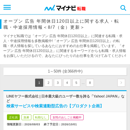
オープン 広告 年間休日120日以上に関する求人・転
職・中途採用情報＜8/7（金）更新＞
マイナビ転職では「オープン 広告 年間休日120日以上」に関連する転職・求
人・中途採用情報を多数掲載中!「オープン 広告 年間休日120日以上」の転
職・求人情報を探しているあなたにおすすめのお仕事を掲載しています。「オ
ープン 広告 年間休日120日以上」に関連するキーワードからも転職・求人情報
をお探しいただけるので、あなたにぴったりのお仕事を見つけてみてください!
1～50件 (全366件中)
…
1
2
3
4
5
8
LINEヤフー株式会社 | 日本最大級のユーザー数を誇る「Yahoo! JAPAN」な
ど
検索サービスや検索連動型広告の【プロダクト企画】
正社員
急募
転勤なし
女性のおしごと掲載中
情報更新日：2026/08/03
終了予定日：
2026/10/01