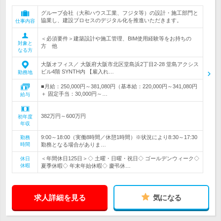
グループ会社（大和ハウス工業、フジタ等）の設計・施工部門と
協業し、建設プロセスのデジタル化を推進いただきます。
仕事内容
＜必須要件＞建築設計や施工管理、BIM使用経験等をお持ちの
対象と
方 他
なる方
大阪オフィス／ 大阪府大阪市北区堂島浜2丁目2-28 堂島アクシス
ビル4階 SYNTH内 【雇入れ…
勤務地
■月給：250,000円～381,080円（基本給：220,000円～341,080円
＋ 固定手当：30,000円～…
給与
382万円～600万円
初年度
年収
9:00～18:00（実働8時間／休憩1時間）※状況により8:30～17:30
勤務
時間
勤務となる場合がありま…
＜年間休日125日＞◇ 土曜・日曜・祝日◇ ゴールデンウィーク◇
休日
休暇
夏季休暇◇ 年末年始休暇◇ 慶弔休…
求人詳細を見る
気になる