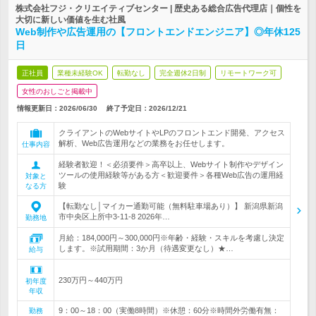
株式会社フジ・クリエイティブセンター | 歴史ある総合広告代理店｜個性を
大切に新しい価値を生む社風
Web制作や広告運用の【フロントエンドエンジニア】◎年休125
日
正社員
業種未経験OK
転勤なし
完全週休2日制
リモートワーク可
女性のおしごと掲載中
情報更新日：2026/06/30
終了予定日：
2026/12/21
クライアントのWebサイトやLPのフロントエンド開発、アクセス
解析、Web広告運用などの業務をお任せします。
仕事内容
経験者歓迎！＜必須要件＞高卒以上、Webサイト制作やデザイン
ツールの使用経験等がある方＜歓迎要件＞各種Web広告の運用経
対象と
験
なる方
【転勤なし│マイカー通勤可能（無料駐車場あり）】 新潟県新潟
市中央区上所中3-11-8 2026年…
勤務地
月給：184,000円～300,000円※年齢・経験・スキルを考慮し決定
します。※試用期間：3か月（待遇変更なし）★…
給与
230万円～440万円
初年度
年収
9：00～18：00（実働8時間）※休憩：60分※時間外労働有無：
勤務