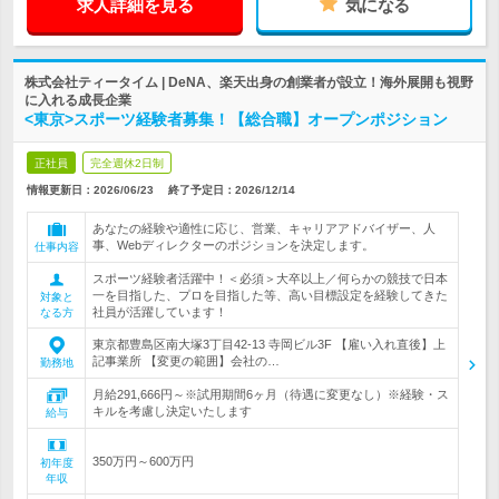
求人詳細を見る
気になる
株式会社ティータイム | DeNA、楽天出身の創業者が設立！海外展開も視野
に入れる成長企業
<東京>スポーツ経験者募集！【総合職】オープンポジション
正社員
完全週休2日制
情報更新日：2026/06/23
終了予定日：
2026/12/14
あなたの経験や適性に応じ、営業、キャリアアドバイザー、人
事、Webディレクターのポジションを決定します。
仕事内容
スポーツ経験者活躍中！＜必須＞大卒以上／何らかの競技で日本
一を目指した、プロを目指した等、高い目標設定を経験してきた
対象と
社員が活躍しています！
なる方
東京都豊島区南大塚3丁目42-13 寺岡ビル3F 【雇い入れ直後】上
記事業所 【変更の範囲】会社の…
勤務地
月給291,666円～※試用期間6ヶ月（待遇に変更なし）※経験・ス
キルを考慮し決定いたします
給与
350万円～600万円
初年度
年収