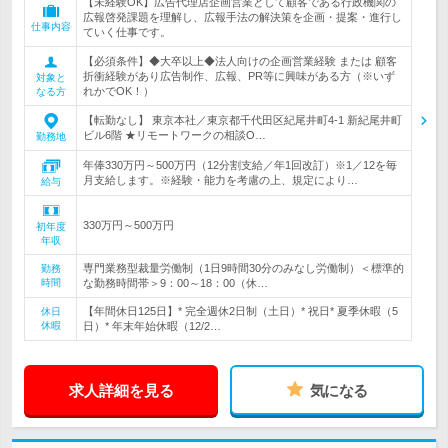
【未経験OK】広告代理店企画営業として顧客である行政機関の
広報啓発課題を理解し、広報手法の解決策を企画・提案・進行し
仕事内容
ていく仕事です。
【必須条件】◆大卒以上◆法人向けの企画営業経験 または 顧客
折衝経験があり広告制作、広報、PR等に興味がある方（※いず
対象と
れかでOK！）
なる方
【転勤なし】 東京本社／東京都千代田区紀尾井町4-1 新紀尾井町
ビル6階 ★リモートワークの相談O…
勤務地
年俸330万円～500万円（12分割支給／年1回改訂）※1／12を毎
月支給します。※経験・能力を考慮の上、規定により…
給与
330万円～500万円
初年度
年収
専門業務型裁量労働制（1日9時間30分のみなし労働制）＜標準的
勤務
時間
な勤務時間帯＞9：00～18：00（休…
【年間休日125日】* 完全週休2日制（土日）* 祝日* 夏季休暇（5
休日
休暇
日）* 年末年始休暇（12/2…
求人詳細を見る
気になる