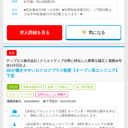
時間
外労働：有(10時間/月)
■完全週休2日制（土日祝）■年間有給休暇10日～（下限日数は、
休日
休暇
入社半年経過後の付与日数となります）■…
求人詳細を見る
気になる
新着
ディプロス株式会社 | クリエイティブ分野に特化した事業を幅広く展開★年
休120日以上
SEが働きやすいロクロクプラス制度【オープン系エンジニア】
下流
正社員
業種未経験OK
急募
転勤なし
第二新卒歓迎
リモートワーク可
女性のおしごと掲載中
情報更新日：2026/08/04
終了予定日：
2027/01/25
【多彩なプロジェクトで活躍】オープン系・WEB系の案件を中心
に、適性に応じたシステム開発業務をお任せします。
仕事内容
《必須条件》高卒以上／オープン系・WEB 系エンジニアの実務