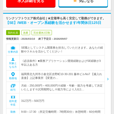
求人詳細を見る
気になる
リンクソフトウエア株式会社 | ★定着率も高く安定して勤務ができます。
【SE】/WEB・オープン系経験を活かせます/年間休日125日
契約社員
急募
完全週休2日制
情報更新日：2026/03/10
終了予定日：
2026/09/07
SE職としてシステム開業務を担当していただきます。あなたの経
験やスキルを活かしてください！
仕事内容
《必須条件》■業務アプリケーション開発経験およびSE経験が3
対象と
年以上ある方
なる方
福岡県北九州市小倉北区吉野町10-30-201 藤本ビルNo7 【雇入れ
直後】上記事業所 【変更の…
勤務地
月給：250,000円～400,000円※経験・年齢・能力を考慮して決定
いたします※試用期間なし※能力等により入社1…
給与
312万円～500万円
初年度
年収
9:00～17:30 （所定労働時間：7時間30分）休憩時間：60分時間
勤務