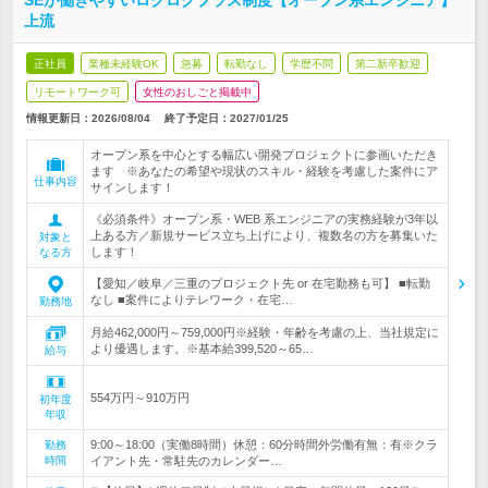
SEが働きやすいロクロクプラス制度【オープン系エンジニア】
上流
正社員
業種未経験OK
急募
転勤なし
学歴不問
第二新卒歓迎
リモートワーク可
女性のおしごと掲載中
情報更新日：2026/08/04
終了予定日：
2027/01/25
オープン系を中心とする幅広い開発プロジェクトに参画いただき
ます ※あなたの希望や現状のスキル・経験を考慮した案件にア
仕事内容
サインします！
《必須条件》オープン系・WEB 系エンジニアの実務経験が3年以
上ある方／新規サービス立ち上げにより、複数名の方を募集いた
対象と
します！
なる方
【愛知／岐阜／三重のプロジェクト先 or 在宅勤務も可】 ■転勤
なし ■案件によりテレワーク・在宅…
勤務地
月給462,000円～759,000円※経験・年齢を考慮の上、当社規定に
より優遇します。※基本給399,520～65…
給与
554万円～910万円
初年度
年収
9:00～18:00（実働8時間）休憩：60分時間外労働有無：有※クラ
勤務
時間
イアント先・常駐先のカレンダー…