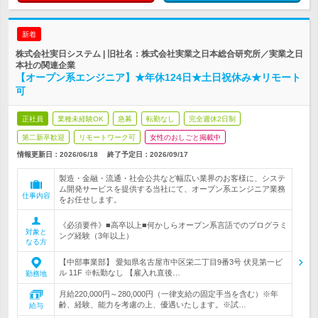
新着
株式会社実日システム | 旧社名：株式会社実業之日本総合研究所／実業之日
本社の関連企業
【オープン系エンジニア】★年休124日★土日祝休み★リモート
可
正社員
業種未経験OK
急募
転勤なし
完全週休2日制
第二新卒歓迎
リモートワーク可
女性のおしごと掲載中
情報更新日：2026/06/18
終了予定日：
2026/09/17
製造・金融・流通・社会公共など幅広い業界のお客様に、システ
ム開発サービスを提供する当社にて、オープン系エンジニア業務
仕事内容
をお任せします。
《必須要件》■高卒以上■何かしらオープン系言語でのプログラミ
対象と
ング経験（3年以上）
なる方
【中部事業部】 愛知県名古屋市中区栄二丁目9番3号 伏見第一ビ
ル 11F ※転勤なし 【雇入れ直後…
勤務地
月給220,000円～280,000円（一律支給の固定手当を含む）※年
齢、経験、能力を考慮の上、優遇いたします。※試…
給与