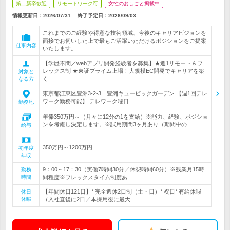
第二新卒歓迎
リモートワーク可
女性のおしごと掲載中
情報更新日：2026/07/31
終了予定日：
2026/09/03
これまでのご経験や得意な技術領域、今後のキャリアビジョンを
面接でお伺いした上で最もご活躍いただけるポジションをご提案
仕事内容
いたします。
【学歴不問／webアプリ開発経験者を募集】★週1リモート＆フ
レックス制 ★東証プライム上場！大規模EC開発でキャリアを築
対象と
く
なる方
東京都江東区豊洲3-2-3 豊洲キュービックガーデン 【週1回テレ
ワーク勤務可能】 テレワーク曜日…
勤務地
年俸350万円～（月々に12分の1を支給）※能力、経験、ポジショ
ンを考慮し決定します。※試用期間3ヶ月あり（期間中の…
給与
350万円～1200万円
初年度
年収
9：00～17：30（実働7時間30分／休憩時間60分）※残業月15時
勤務
時間
間程度※フレックスタイム制度あ…
【年間休日121日】* 完全週休2日制（土・日）* 祝日* 有給休暇
休日
休暇
（入社直後に2日／本採用後に最大…