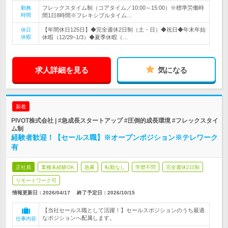
フレックスタイム制（コアタイム／10:00～15:00）※標準労働時
勤務
時間
間1日8時間※フレキシブルタイム…
【年間休日125日】◆完全週休2日制（土・日）◆祝日◆年末年始
休日
休暇
休暇（12/29~1/3）◆夏季休暇（…
求人詳細を見る
気になる
新着
PIVOT株式会社 | #急成長スタートアップ #圧倒的成長環境 #フレックスタイ
ム制
経験者歓迎！【セールス職】※オープンポジション※テレワーク
有
正社員
業種未経験OK
急募
転勤なし
学歴不問
完全週休2日制
リモートワーク可
情報更新日：2026/04/17
終了予定日：
2026/10/15
【当社セールス職として活躍！】セールスポジションのうち最適
なポジションへ配属します。
仕事内容