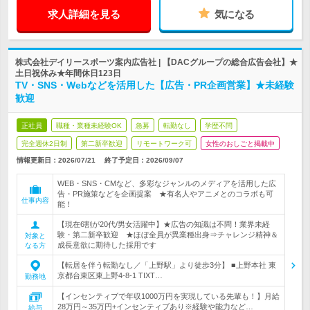
求人詳細を見る
気になる
株式会社デイリースポーツ案内広告社 | 【DACグループの総合広告会社】★
土日祝休み★年間休日123日
TV・SNS・Webなどを活用した【広告・PR企画営業】★未経験
歓迎
正社員
職種・業種未経験OK
急募
転勤なし
学歴不問
完全週休2日制
第二新卒歓迎
リモートワーク可
女性のおしごと掲載中
情報更新日：2026/07/21
終了予定日：
2026/09/07
WEB・SNS・CMなど、多彩なジャンルのメディアを活用した広
告・PR施策などを企画提案 ★有名人やアニメとのコラボも可
仕事内容
能！
【現在6割が20代/男女活躍中】★広告の知識は不問！業界未経
験・第二新卒歓迎 ★ほぼ全員が異業種出身⇒チャレンジ精神＆
対象と
成長意欲に期待した採用です
なる方
【転居を伴う転勤なし／「上野駅」より徒歩3分】 ■上野本社 東
京都台東区東上野4-8-1 TIXT…
勤務地
【インセンティブで年収1000万円を実現している先輩も！】月給
28万円～35万円+インセンティブあり※経験や能力など…
給与