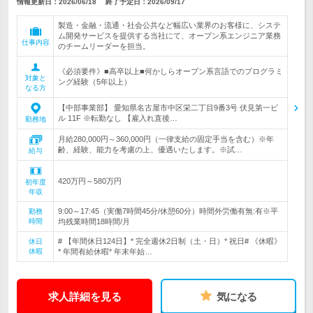
情報更新日：2026/06/18
終了予定日：
2026/09/17
製造・金融・流通・社会公共など幅広い業界のお客様に、システ
ム開発サービスを提供する当社にて、オープン系エンジニア業務
仕事内容
のチームリーダーを担当。
《必須要件》■高卒以上■何かしらオープン系言語でのプログラミ
対象と
ング経験（5年以上）
なる方
【中部事業部】 愛知県名古屋市中区栄二丁目9番3号 伏見第一ビ
ル 11F ※転勤なし 【雇入れ直後…
勤務地
月給280,000円～360,000円（一律支給の固定手当を含む）※年
齢、経験、能力を考慮の上、優遇いたします。※試…
給与
420万円～580万円
初年度
年収
9:00～17:45（実働7時間45分/休憩60分）時間外労働有無:有※平
勤務
時間
均残業時間18時間/月
# 【年間休日124日】* 完全週休2日制（土・日）* 祝日# 《休暇》
休日
休暇
* 年間有給休暇* 年末年始…
求人詳細を見る
気になる