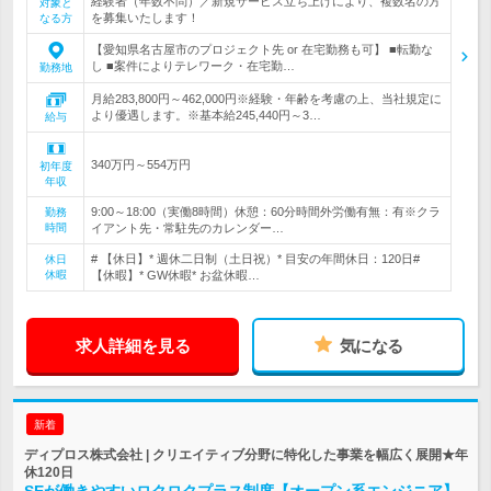
経験者（年数不問）／新規サービス立ち上げにより、複数名の方
対象と
を募集いたします！
なる方
【愛知県名古屋市のプロジェクト先 or 在宅勤務も可】 ■転勤な
し ■案件によりテレワーク・在宅勤…
勤務地
月給283,800円～462,000円※経験・年齢を考慮の上、当社規定に
より優遇します。※基本給245,440円～3…
給与
340万円～554万円
初年度
年収
9:00～18:00（実働8時間）休憩：60分時間外労働有無：有※クラ
勤務
時間
イアント先・常駐先のカレンダー…
# 【休日】* 週休二日制（土日祝）* 目安の年間休日：120日#
休日
休暇
【休暇】* GW休暇* お盆休暇…
求人詳細を見る
気になる
新着
ディプロス株式会社 | クリエイティブ分野に特化した事業を幅広く展開★年
休120日