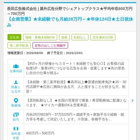
長田広告株式会社 | 屋外広告分野でシェアトップクラス★平均年収600万円
～700万円
【企画営業】★未経験でも月給28万円～★年休124日★土日祝休
み
正社員
職種・業種未経験OK
急募
転勤なし
完全週休2日制
第二新卒歓迎
女性のおしごと掲載中
情報更新日：2026/08/06
終了予定日：
2026/10/01
【約3ヶ月の研修からスタート！未経験でも安心◎】お客様の認
知度UP・集客UPにつながる広告を企画・提案します★街の景色
仕事内容
に自分の仕事が残る♪
【未経験・第二新卒歓迎】◆高卒以上◆普通自動車免許★20・30
代活躍中★広告に興味がある方、人と接することが好きな方、歓
対象と
迎！
なる方
【原則転勤なし】 ★全国の営業所で募集！希望勤務地に配属とな
ります。 ★マイカー通勤OK＆営業車貸…
勤務地
月給28万9819円～37万5225円＋成績手当＋家族手当※経験・能
力等を考慮して決定いたします。※別途、各種手当を…
給与
400万円～500万円
初年度
年収