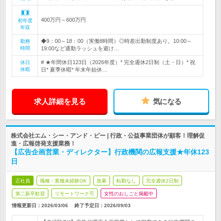
400万円～600万円
初年度
年収
◆9：00～18：00（実働8時間）◎時差出勤制度あり。10:00～
勤務
時間
19:00など通勤ラッシュを避け…
# ★年間休日123日（2026年度）* 完全週休2日制（土・日）* 祝
休日
休暇
日* 夏季休暇* 年末年始休…
求人詳細を見る
気になる
株式会社エム・シー・アンド・ピー | 行政・公益事業団体が顧客！理解促
進・広報啓発支援業務！
【広告企画営業・ディレクター】行政機関の広報支援★年休123
日
正社員
職種・業種未経験OK
急募
転勤なし
完全週休2日制
第二新卒歓迎
リモートワーク可
女性のおしごと掲載中
情報更新日：2026/03/06
終了予定日：
2026/09/03