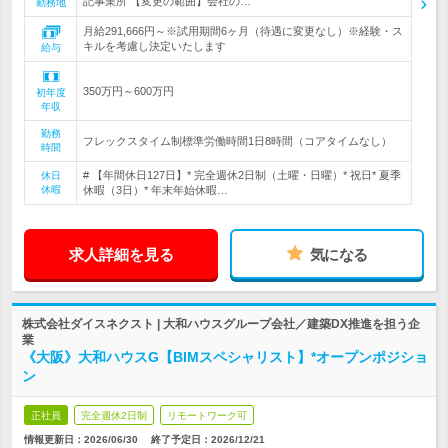
記事業所 【変更の範囲】会社の…
勤務地
月給291,666円～※試用期間6ヶ月（待遇に変更なし）※経験・ス
キルを考慮し決定いたします
給与
350万円～600万円
初年度
年収
勤務
フレックスタイム制標準労働時間1日8時間（コアタイムなし）
時間
# 【年間休日127日】* 完全週休2日制（土曜・日曜）* 祝日* 夏季
休日
休暇
休暇（3日）* 年末年始休暇…
求人詳細を見る
気になる
株式会社ダイスネクスト | 大和ハウスグループ会社／建築DX推進を担う企
業
《大阪》大和ハウスG【BIMスペシャリスト】*オープンポジショ
ン
正社員
完全週休2日制
リモートワーク可
情報更新日：2026/06/30
終了予定日：
2026/12/21