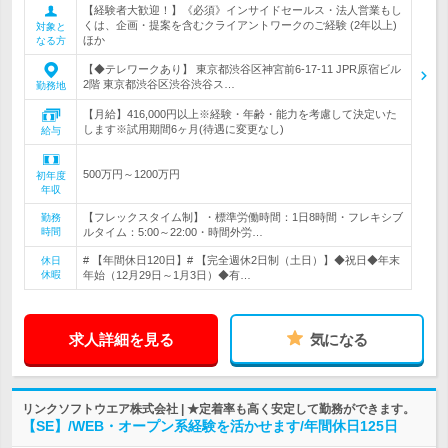
【経験者大歓迎！】《必須》インサイドセールス・法人営業もし
くは、企画・提案を含むクライアントワークのご経験 (2年以上)
対象と
ほか
なる方
【◆テレワークあり】 東京都渋谷区神宮前6-17-11 JPR原宿ビル
2階 東京都渋谷区渋谷渋谷ス…
勤務地
【月給】416,000円以上※経験・年齢・能力を考慮して決定いた
します※試用期間6ヶ月(待遇に変更なし)
給与
500万円～1200万円
初年度
年収
【フレックスタイム制】・標準労働時間：1日8時間・フレキシブ
勤務
時間
ルタイム：5:00～22:00・時間外労…
# 【年間休日120日】# 【完全週休2日制（土日）】◆祝日◆年末
休日
休暇
年始（12月29日～1月3日）◆有…
求人詳細を見る
気になる
リンクソフトウエア株式会社 | ★定着率も高く安定して勤務ができます。
【SE】/WEB・オープン系経験を活かせます/年間休日125日