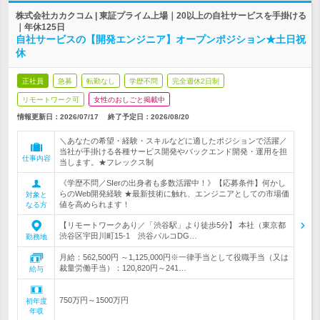
株式会社カカクコム | 東証プライム上場｜20以上の自社サービスを手掛ける
｜年休125日
自社サービスの【開発エンジニア】オープンポジション★土日祝
休
正社員
急募
転勤なし
学歴不問
完全週休2日制
リモートワーク可
女性のおしごと掲載中
情報更新日：2026/07/17
終了予定日：
2026/08/20
＼あなたの希望・経験・スキルなどに適したポジションで活躍／
当社が手掛ける各種サービス開発やバックエンド開発・運用を担
仕事内容
当します。★フレックス制
《学歴不問／SIerの出身者も多数活躍中！》【応募条件】何かし
らのWeb開発経験 ★最新技術に触れ、エンジニアとしての市場価
対象と
値を高められます！
なる方
【リモートワークあり／「渋谷駅」より徒歩5分】 本社（東京都
渋谷区宇田川町15-1 渋谷パルコDG…
勤務地
月給：562,500円 ～1,125,000円※一律手当として役職手当（又は
裁量労働手当）：120,820円～241…
給与
750万円～1500万円
初年度
年収