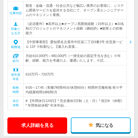
製造・金融・流通・社会公共など幅広い業界のお客様に、システ
ム開発サービスを提供する当社にて、オープン系エンジニアチー
仕事内容
ムのマネジメント業務。
《必須要件》■高卒以上■オープン系開発経験（15年以上）■10名
程のプロジェクトのマネジメント経験（継続的）■顧客との折衝
対象と
能力
なる方
【中部事業部】 愛知県名古屋市中区栄二丁目9番3号 伏見第一ビ
ル 11F ※転勤なし 【雇入れ直後…
勤務地
月給410,000円～480,000円（一律支給の固定手当を含む）※年
齢、経験、能力を考慮の上、優遇いたします。※試…
給与
610万円～720万円
初年度
年収
9:00～17:45（実働7時間45分/休憩60分）時間外労働有無:有※平
勤務
時間
均残業時間18時間/月
# 【年間休日124日】* 完全週休2日制（土・日）* 祝日# 《休暇》
休日
休暇
* 年間有給休暇* 年末年始…
求人詳細を見る
気になる